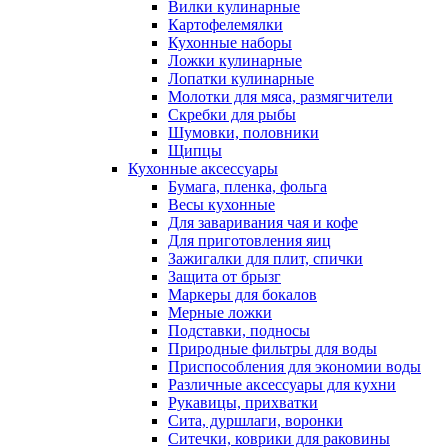
Вилки кулинарные
Картофелемялки
Кухонные наборы
Ложки кулинарные
Лопатки кулинарные
Молотки для мяса, размягчители
Скребки для рыбы
Шумовки, половники
Щипцы
Кухонные аксессуары
Бумага, пленка, фольга
Весы кухонные
Для заваривания чая и кофе
Для приготовления яиц
Зажигалки для плит, спички
Защита от брызг
Маркеры для бокалов
Мерные ложки
Подставки, подносы
Природные фильтры для воды
Приспособления для экономии воды
Различные аксессуары для кухни
Рукавицы, прихватки
Сита, дуршлаги, воронки
Ситечки, коврики для раковины