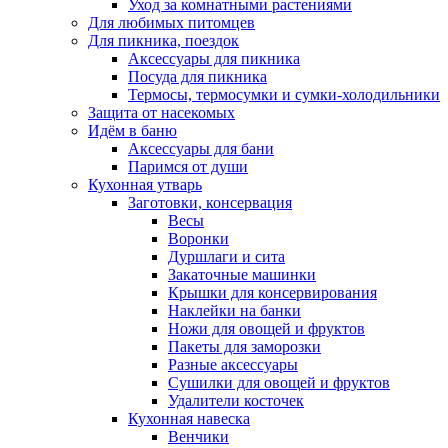
Уход за комнатными растениями
Для любимых питомцев
Для пикника, поездок
Аксессуары для пикника
Посуда для пикника
Термосы, термосумки и сумки-холодильники
Защита от насекомых
Идём в баню
Аксессуары для бани
Паримся от души
Кухонная утварь
Заготовки, консервация
Весы
Воронки
Дуршлаги и сита
Закаточные машинки
Крышки для консервирования
Наклейки на банки
Ножи для овощей и фруктов
Пакеты для заморозки
Разные аксессуары
Сушилки для овощей и фруктов
Удалители косточек
Кухонная навеска
Венчики