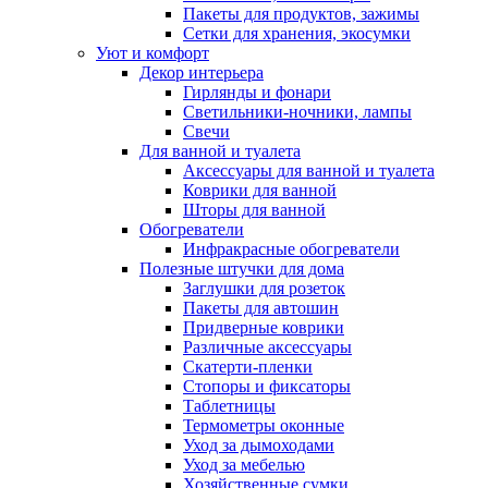
Пакеты для продуктов, зажимы
Сетки для хранения, экосумки
Уют и комфорт
Декор интерьера
Гирлянды и фонари
Светильники-ночники, лампы
Свечи
Для ванной и туалета
Аксессуары для ванной и туалета
Коврики для ванной
Шторы для ванной
Обогреватели
Инфракрасные обогреватели
Полезные штучки для дома
Заглушки для розеток
Пакеты для автошин
Придверные коврики
Различные аксессуары
Скатерти-пленки
Стопоры и фиксаторы
Таблетницы
Термометры оконные
Уход за дымоходами
Уход за мебелью
Хозяйственные сумки