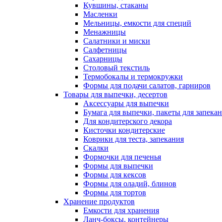
Кувшины, стаканы
Масленки
Мельницы, емкости для специй
Менажницы
Салатники и миски
Салфетницы
Сахарницы
Столовый текстиль
Термобокалы и термокружки
Формы для подачи салатов, гарниров
Товары для выпечки, десертов
Аксессуары для выпечки
Бумага для выпечки, пакеты для запека
Для кондитерского декора
Кисточки кондитерские
Коврики для теста, запекания
Скалки
Формочки для печенья
Формы для выпечки
Формы для кексов
Формы для оладий, блинов
Формы для тортов
Хранение продуктов
Емкости для хранения
Ланч-боксы, контейнеры