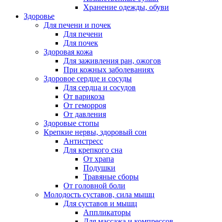
Хранение одежды, обуви
Здоровье
Для печени и почек
Для печени
Для почек
Здоровая кожа
Для заживления ран, ожогов
При кожных заболеваниях
Здоровое сердце и сосуды
Для сердца и сосудов
От варикоза
От геморроя
От давления
Здоровые стопы
Крепкие нервы, здоровый сон
Антистресс
Для крепкого сна
От храпа
Подушки
Травяные сборы
От головной боли
Молодость суставов, сила мышц
Для суставов и мышц
Аппликаторы
Для массажа и компрессов