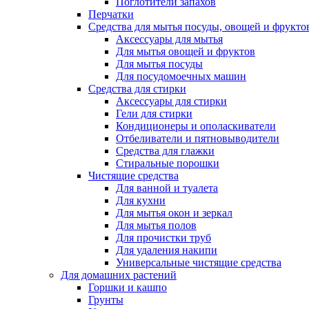
Поглотители запахов
Перчатки
Средства для мытья посуды, овощей и фрукто
Аксессуары для мытья
Для мытья овощей и фруктов
Для мытья посуды
Для посудомоечных машин
Средства для стирки
Аксессуары для стирки
Гели для стирки
Кондиционеры и ополаскиватели
Отбеливатели и пятновыводители
Средства для глажки
Стиральные порошки
Чистящие средства
Для ванной и туалета
Для кухни
Для мытья окон и зеркал
Для мытья полов
Для прочистки труб
Для удаления накипи
Универсальные чистящие средства
Для домашних растений
Горшки и кашпо
Грунты