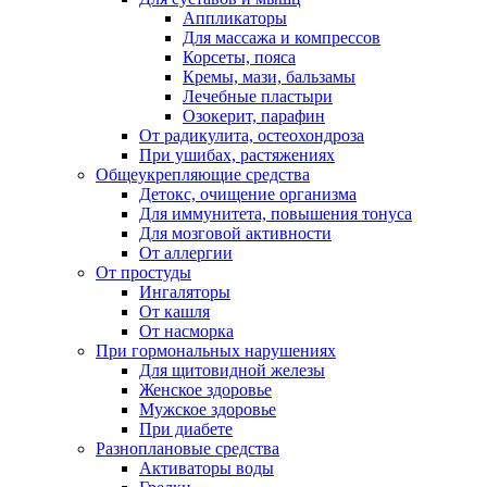
Аппликаторы
Для массажа и компрессов
Корсеты, пояса
Кремы, мази, бальзамы
Лечебные пластыри
Озокерит, парафин
От радикулита, остеохондроза
При ушибах, растяжениях
Общеукрепляющие средства
Детокс, очищение организма
Для иммунитета, повышения тонуса
Для мозговой активности
От аллергии
От простуды
Ингаляторы
От кашля
От насморка
При гормональных нарушениях
Для щитовидной железы
Женское здоровье
Мужское здоровье
При диабете
Разноплановые средства
Активаторы воды