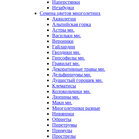
Наперстянки
Незабудки
Семена цветов многолетних
Аквилегии
Альпийская горка
Астры мн.
Васильки мн.
Вероники
Гайлардии
Гвоздики мн.
Гипсофилы мн.
Гравилат мн.
Декоративные травы мн.
Дельфиниумы мн.
Душистый горошек мн.
Клематисы
Колокольчики мн.
Люпины мн.
Маки мн.
Многолетники разные
Нивяники
Обриеты
Пиретрумы
Примулы
Прострелы