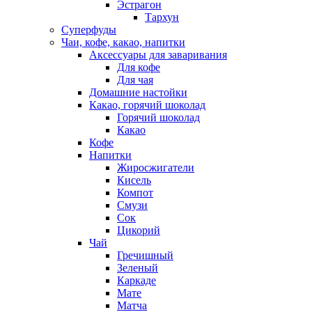
Эстрагон
Тархун
Суперфуды
Чаи, кофе, какао, напитки
Аксессуары для заваривания
Для кофе
Для чая
Домашние настойки
Какао, горячий шоколад
Горячий шоколад
Какао
Кофе
Напитки
Жиросжигатели
Кисель
Компот
Смузи
Сок
Цикорий
Чай
Гречишный
Зеленый
Каркаде
Мате
Матча