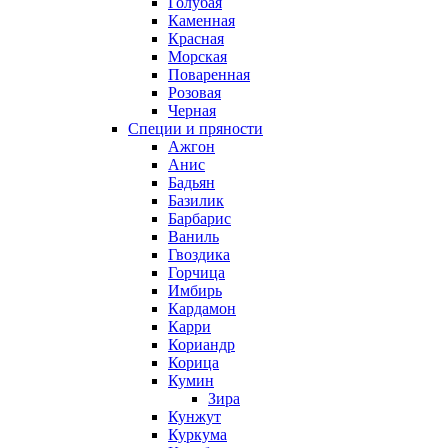
Голубая
Каменная
Красная
Морская
Поваренная
Розовая
Черная
Специи и пряности
Ажгон
Анис
Бадьян
Базилик
Барбарис
Ваниль
Гвоздика
Горчица
Имбирь
Кардамон
Карри
Кориандр
Корица
Кумин
Зира
Кунжут
Куркума