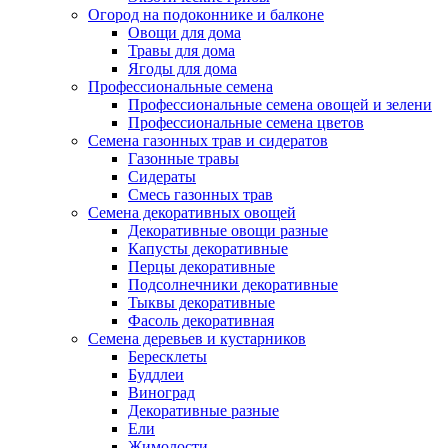
Огород на подоконнике и балконе
Овощи для дома
Травы для дома
Ягоды для дома
Профессиональные семена
Профессиональные семена овощей и зелени
Профессиональные семена цветов
Семена газонных трав и сидератов
Газонные травы
Сидераты
Смесь газонных трав
Семена декоративных овощей
Декоративные овощи разные
Капусты декоративные
Перцы декоративные
Подсолнечники декоративные
Тыквы декоративные
Фасоль декоративная
Семена деревьев и кустарников
Бересклеты
Буддлеи
Виноград
Декоративные разные
Ели
Жимолости