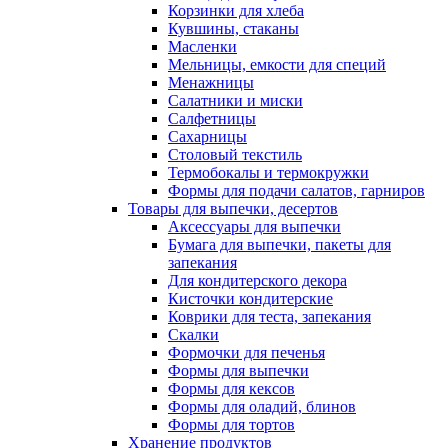
Корзинки для хлеба
Кувшины, стаканы
Масленки
Мельницы, емкости для специй
Менажницы
Салатники и миски
Салфетницы
Сахарницы
Столовый текстиль
Термобокалы и термокружки
Формы для подачи салатов, гарниров
Товары для выпечки, десертов
Аксессуары для выпечки
Бумага для выпечки, пакеты для
запекания
Для кондитерского декора
Кисточки кондитерские
Коврики для теста, запекания
Скалки
Формочки для печенья
Формы для выпечки
Формы для кексов
Формы для оладий, блинов
Формы для тортов
Хранение продуктов