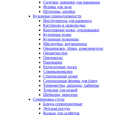
Ситечки, коврики для раковины
Формы для льда
Штопоры, пробки
Кухонные принадлежности
Инструменты для карвинга
Кастрюли и сковородки
Консервные ножи, открывашки
Кухонные ножи
Кухонные ножницы
Мясорубки, ветчинницы
Овощерезки, тёрки, измельчители
Овощечистки
Орехоколы
Пароварки
Разделочные доски
Соковыжималки
Специальные ножи
Специальные формы для блюд
Термометры, шприцы, таймеры
Точилки для ножей
Шейкеры, миксеры
Сервировка стола
Блюда сервировочные
Детская посуда
Кольца для салфеток