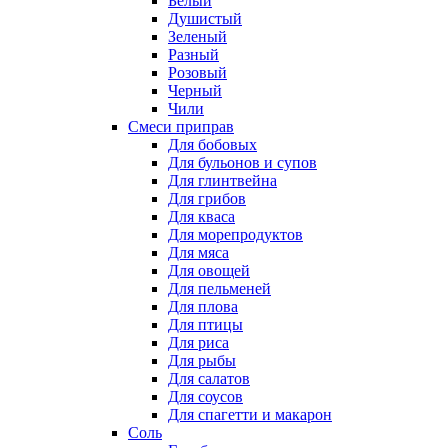
Белый
Душистый
Зеленый
Разный
Розовый
Черный
Чили
Смеси приправ
Для бобовых
Для бульонов и супов
Для глинтвейна
Для грибов
Для кваса
Для морепродуктов
Для мяса
Для овощей
Для пельменей
Для плова
Для птицы
Для риса
Для рыбы
Для салатов
Для соусов
Для спагетти и макарон
Соль