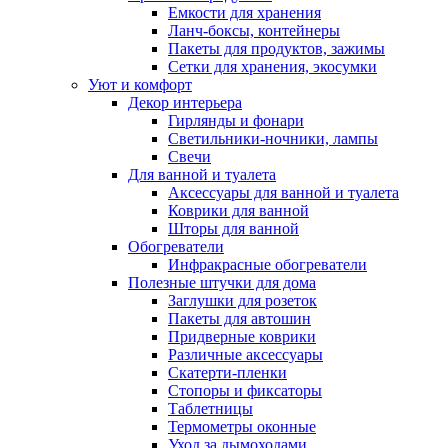
Емкости для хранения
Ланч-боксы, контейнеры
Пакеты для продуктов, зажимы
Сетки для хранения, экосумки
Уют и комфорт
Декор интерьера
Гирлянды и фонари
Светильники-ночники, лампы
Свечи
Для ванной и туалета
Аксессуары для ванной и туалета
Коврики для ванной
Шторы для ванной
Обогреватели
Инфракрасные обогреватели
Полезные штучки для дома
Заглушки для розеток
Пакеты для автошин
Придверные коврики
Различные аксессуары
Скатерти-пленки
Стопоры и фиксаторы
Таблетницы
Термометры оконные
Уход за дымоходами