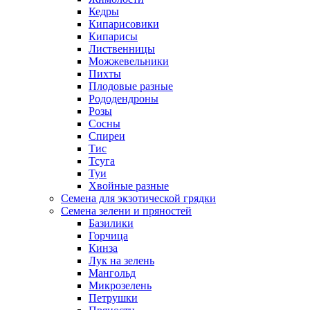
Кедры
Кипарисовики
Кипарисы
Лиственницы
Можжевельники
Пихты
Плодовые разные
Рододендроны
Розы
Сосны
Спиреи
Тис
Тсуга
Туи
Хвойные разные
Семена для экзотической грядки
Семена зелени и пряностей
Базилики
Горчица
Кинза
Лук на зелень
Мангольд
Микрозелень
Петрушки