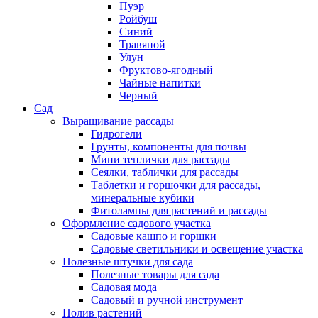
Пуэр
Ройбуш
Синий
Травяной
Улун
Фруктово-ягодный
Чайные напитки
Черный
Сад
Выращивание рассады
Гидрогели
Грунты, компоненты для почвы
Мини теплички для рассады
Сеялки, таблички для рассады
Таблетки и горшочки для рассады,
минеральные кубики
Фитолампы для растений и рассады
Оформление садового участка
Садовые кашпо и горшки
Садовые светильники и освещение участка
Полезные штучки для сада
Полезные товары для сада
Садовая мода
Садовый и ручной инструмент
Полив растений