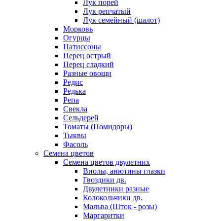
Лук порей
Лук репчатый
Лук семейный (шалот)
Морковь
Огурцы
Патиссоны
Перец острый
Перец сладкий
Разные овощи
Редис
Редька
Репа
Свекла
Сельдерей
Томаты (Помидоры)
Тыквы
Фасоль
Семена цветов
Семена цветов двулетних
Виолы, анютины глазки
Гвоздики дв.
Двулетники разные
Колокольчики дв.
Мальва (Шток - розы)
Маргаритки