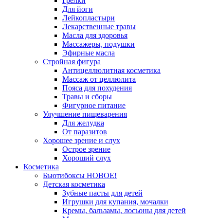
Грелки
Для йоги
Лейкопластыри
Лекарственные травы
Масла для здоровья
Массажеры, подушки
Эфирные масла
Стройная фигура
Антицеллюлитная косметика
Массаж от целлюлита
Пояса для похудения
Травы и сборы
Фигурное питание
Улучшение пищеварения
Для желудка
От паразитов
Хорошее зрение и слух
Острое зрение
Хороший слух
Косметика
Бьютибоксы НОВОЕ!
Детская косметика
Зубные пасты для детей
Игрушки для купания, мочалки
Кремы, бальзамы, лосьоны для детей