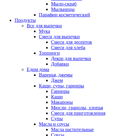
Мыло-скраб
Мыльницы
Парафин косметический
Продукты
Все для выпечки
Мука
Смеси для выпечки
Смеси для десертов
Смеси для хлеба
Топпинги
Декор для выпечки
Добавки
Едим дома
Варенья, джемы
Джем
Каши, супы, гарниры
Гарниры
Каши
Макароны
Мюсли, гранолы, хлопья
Смеси для приготовления
Супы
Масла и соусы
Масла растительные
Соусы