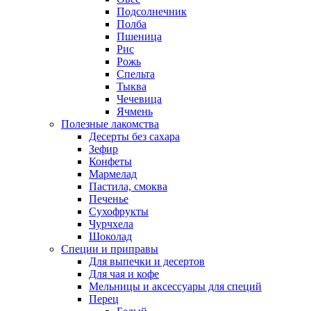
Подсолнечник
Полба
Пшеница
Рис
Рожь
Спельта
Тыква
Чечевица
Ячмень
Полезные лакомства
Десерты без сахара
Зефир
Конфеты
Мармелад
Пастила, смоква
Печенье
Сухофрукты
Чурчхела
Шоколад
Специи и приправы
Для выпечки и десертов
Для чая и кофе
Мельницы и аксессуары для специй
Перец