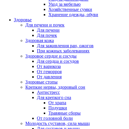
Уход за мебелью
Хозяйственные сумки
Хранение одежды, обуви
Здоровье
Для печени и почек
Для печени
Для почек
Здоровая кожа
Для заживления ран, ожогов
При кожных заболеваниях
Здоровое сердце и сосуды
Для сердца и сосудов
От варикоза
От геморроя
От давления
Здоровые стопы
Крепкие нервы, здоровый сон
Антистресс
Для крепкого сна
От храпа
Подушки
Травяные сборы
От головной боли
Молодость суставов, сила мышц
Для суставов и мышц