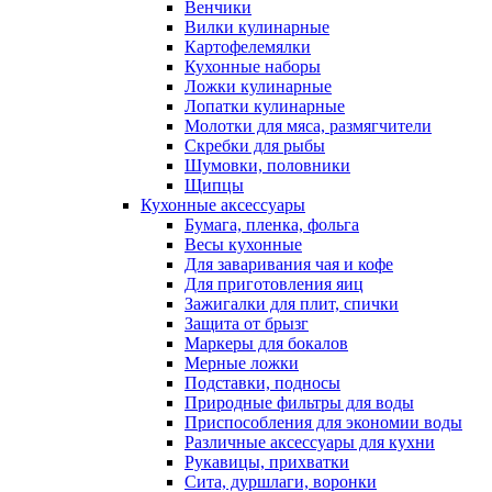
Венчики
Вилки кулинарные
Картофелемялки
Кухонные наборы
Ложки кулинарные
Лопатки кулинарные
Молотки для мяса, размягчители
Скребки для рыбы
Шумовки, половники
Щипцы
Кухонные аксессуары
Бумага, пленка, фольга
Весы кухонные
Для заваривания чая и кофе
Для приготовления яиц
Зажигалки для плит, спички
Защита от брызг
Маркеры для бокалов
Мерные ложки
Подставки, подносы
Природные фильтры для воды
Приспособления для экономии воды
Различные аксессуары для кухни
Рукавицы, прихватки
Сита, дуршлаги, воронки