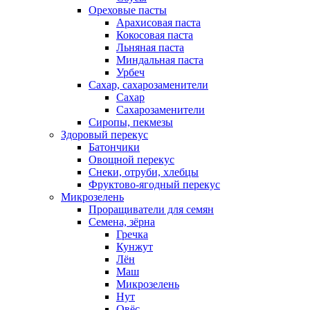
Ореховые пасты
Арахисовая паста
Кокосовая паста
Льняная паста
Миндальная паста
Урбеч
Сахар, сахарозаменители
Сахар
Сахарозаменители
Сиропы, пекмезы
Здоровый перекус
Батончики
Овощной перекус
Снеки, отруби, хлебцы
Фруктово-ягодный перекус
Микрозелень
Проращиватели для семян
Семена, зёрна
Гречка
Кунжут
Лён
Маш
Микрозелень
Нут
Овёс