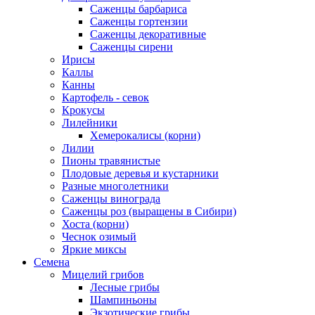
Саженцы барбариса
Саженцы гортензии
Саженцы декоративные
Саженцы сирени
Ирисы
Каллы
Канны
Картофель - севок
Крокусы
Лилейники
Хемерокалисы (корни)
Лилии
Пионы травянистые
Плодовые деревья и кустарники
Разные многолетники
Саженцы винограда
Саженцы роз (выращены в Сибири)
Хоста (корни)
Чеснок озимый
Яркие миксы
Семена
Мицелий грибов
Лесные грибы
Шампиньоны
Экзотические грибы