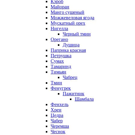
Кэроб
Майоран
Манго сушеный
Можжевеловая ягода
Мускатный орех
Нигелла
Черный тмин
Орегано
Душица
Паприка красная
Петрушка
Сумах
Тамаринд
Тимьян
Чабрец
Тмин
Фенугрек
Пажитник
Шамбала
Фенхель
Хрен
Цедра
Чабер
Черемша
Чеснок