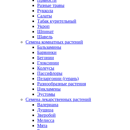
Пряности
Разные травы
Руккола
Салаты
Табак курительный
Укроп
Шпинат
Щавель
Семена комнатных растений
Бальзамины
Барвинки
Бегонии
Глоксинии
Колеусы
Пассифлоры
Пеларгонии (герань)
Разнообразные растения
Цикламены
Эустомы
Семена лекарственных растений
Валериана
Душица
Зверобой
Мелисса
Мята