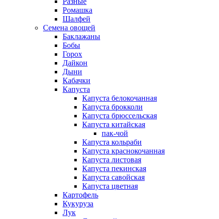
Разные
Ромашка
Шалфей
Семена овощей
Баклажаны
Бобы
Горох
Дайкон
Дыни
Кабачки
Капуста
Капуста белокочанная
Капуста брокколи
Капуста брюссельская
Капуста китайская
пак-чой
Капуста кольраби
Капуста краснокочанная
Капуста листовая
Капуста пекинская
Капуста савойская
Капуста цветная
Картофель
Кукуруза
Лук