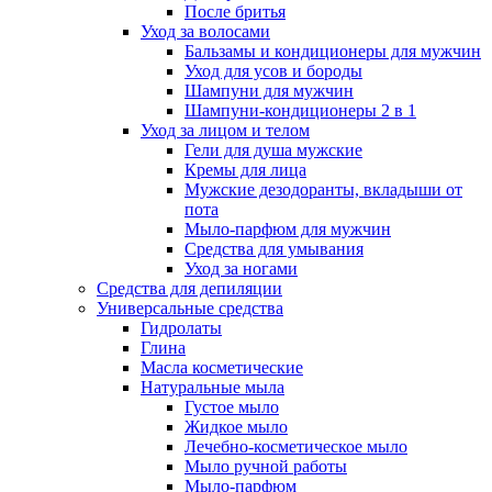
После бритья
Уход за волосами
Бальзамы и кондиционеры для мужчин
Уход для усов и бороды
Шампуни для мужчин
Шампуни-кондиционеры 2 в 1
Уход за лицом и телом
Гели для душа мужские
Кремы для лица
Мужские дезодоранты, вкладыши от
пота
Мыло-парфюм для мужчин
Средства для умывания
Уход за ногами
Средства для депиляции
Универсальные средства
Гидролаты
Глина
Масла косметические
Натуральные мыла
Густое мыло
Жидкое мыло
Лечебно-косметическое мыло
Мыло ручной работы
Мыло-парфюм