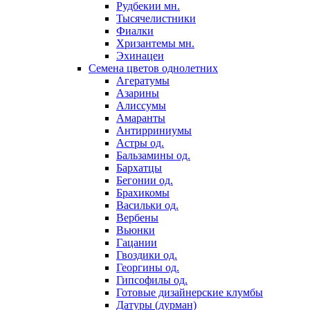
Рудбекии мн.
Тысячелистники
Фиалки
Хризантемы мн.
Эхинацеи
Семена цветов однолетних
Агератумы
Азарины
Алиссумы
Амаранты
Антирриниумы
Астры од.
Бальзамины од.
Бархатцы
Бегонии од.
Брахикомы
Васильки од.
Вербены
Вьюнки
Гацании
Гвоздики од.
Георгины од.
Гипсофилы од.
Готовые дизайнерские клумбы
Датуры (дурман)