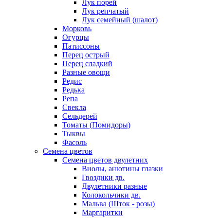
Лук порей
Лук репчатый
Лук семейный (шалот)
Морковь
Огурцы
Патиссоны
Перец острый
Перец сладкий
Разные овощи
Редис
Редька
Репа
Свекла
Сельдерей
Томаты (Помидоры)
Тыквы
Фасоль
Семена цветов
Семена цветов двулетних
Виолы, анютины глазки
Гвоздики дв.
Двулетники разные
Колокольчики дв.
Мальва (Шток - розы)
Маргаритки