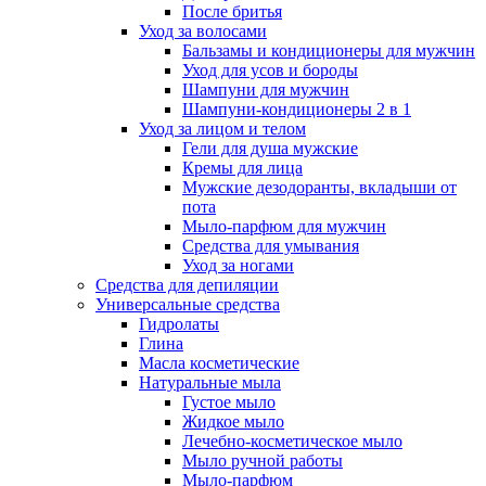
После бритья
Уход за волосами
Бальзамы и кондиционеры для мужчин
Уход для усов и бороды
Шампуни для мужчин
Шампуни-кондиционеры 2 в 1
Уход за лицом и телом
Гели для душа мужские
Кремы для лица
Мужские дезодоранты, вкладыши от
пота
Мыло-парфюм для мужчин
Средства для умывания
Уход за ногами
Средства для депиляции
Универсальные средства
Гидролаты
Глина
Масла косметические
Натуральные мыла
Густое мыло
Жидкое мыло
Лечебно-косметическое мыло
Мыло ручной работы
Мыло-парфюм