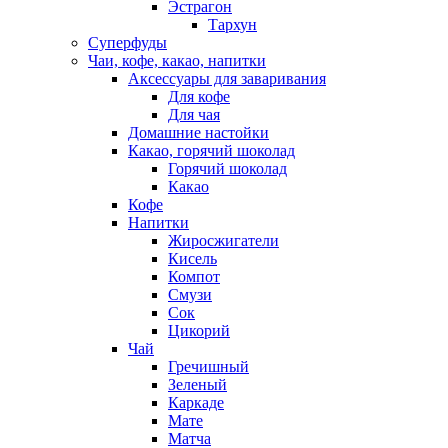
Эстрагон
Тархун
Суперфуды
Чаи, кофе, какао, напитки
Аксессуары для заваривания
Для кофе
Для чая
Домашние настойки
Какао, горячий шоколад
Горячий шоколад
Какао
Кофе
Напитки
Жиросжигатели
Кисель
Компот
Смузи
Сок
Цикорий
Чай
Гречишный
Зеленый
Каркаде
Мате
Матча