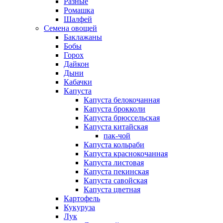
Разные
Ромашка
Шалфей
Семена овощей
Баклажаны
Бобы
Горох
Дайкон
Дыни
Кабачки
Капуста
Капуста белокочанная
Капуста брокколи
Капуста брюссельская
Капуста китайская
пак-чой
Капуста кольраби
Капуста краснокочанная
Капуста листовая
Капуста пекинская
Капуста савойская
Капуста цветная
Картофель
Кукуруза
Лук