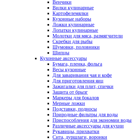
Венчики
Вилки кулинарные
Картофелемялки
Кухонные наборы
Ложки кулинарные
Лопатки кулинарные
Молотки для мяса, размягчители
Скребки для рыбы
Шумовки, половники
Щипцы
Кухонные аксессуары
Бумага, пленка, фольга
Весы кухонные
Для заваривания чая и кофе
Для приготовления яиц
Зажигалки для плит, спички
Защита от брызг
Маркеры для бокалов
Мерные ложки
Подставки, подносы
Природные фильтры для воды
Приспособления для экономии воды
Различные аксессуары для кухни
Рукавицы, прихватки
Сита, дуршлаги, воронки