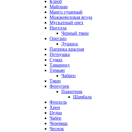
Кэроб
Майоран
Манго сушеный
Можжевеловая ягода
Мускатный орех
Нигелла
Черный тмин
Орегано
Душица
Паприка красная
Петрушка
Сумах
Тамаринд
Тимьян
Чабрец
Тмин
Фенугрек
Пажитник
Шамбала
Фенхель
Хрен
Цедра
Чабер
Черемша
Чеснок