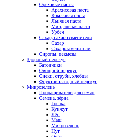
Ореховые пасты
Арахисовая паста
Кокосовая паста
Льняная паста
Миндальная паста
Урбеч
Сахар, сахарозаменители
Сахар
Сахарозаменители
Сиропы, пекмезы
Здоровый перекус
Батончики
Овощной перекус
Снеки, отруби, хлебцы
Фруктово-ягодный перекус
Микрозелень
Проращиватели для семян
Семена, зёрна
Гречка
Кунжут
Лён
Маш
Микрозелень
Нут
Овёс