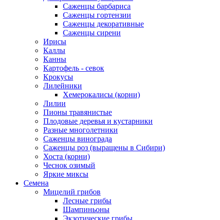
Саженцы барбариса
Саженцы гортензии
Саженцы декоративные
Саженцы сирени
Ирисы
Каллы
Канны
Картофель - севок
Крокусы
Лилейники
Хемерокалисы (корни)
Лилии
Пионы травянистые
Плодовые деревья и кустарники
Разные многолетники
Саженцы винограда
Саженцы роз (выращены в Сибири)
Хоста (корни)
Чеснок озимый
Яркие миксы
Семена
Мицелий грибов
Лесные грибы
Шампиньоны
Экзотические грибы