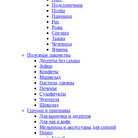
Подсолнечник
Полба
Пшеница
Рис
Рожь
Спельта
Тыква
Чечевица
Ячмень
Полезные лакомства
Десерты без сахара
Зефир
Конфеты
Мармелад
Пастила, смоква
Печенье
Сухофрукты
Чурчхела
Шоколад
Специи и приправы
Для выпечки и десертов
Для чая и кофе
Мельницы и аксессуары для специй
Перец