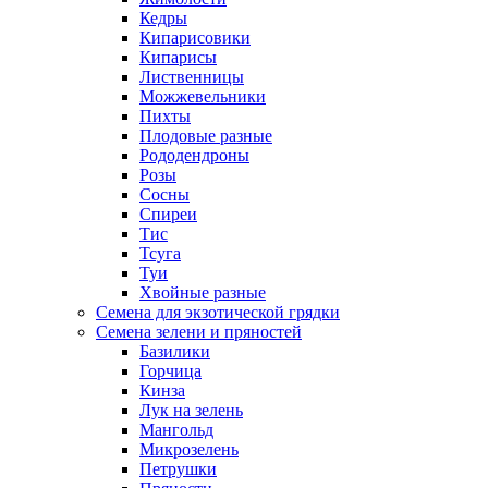
Кедры
Кипарисовики
Кипарисы
Лиственницы
Можжевельники
Пихты
Плодовые разные
Рододендроны
Розы
Сосны
Спиреи
Тис
Тсуга
Туи
Хвойные разные
Семена для экзотической грядки
Семена зелени и пряностей
Базилики
Горчица
Кинза
Лук на зелень
Мангольд
Микрозелень
Петрушки