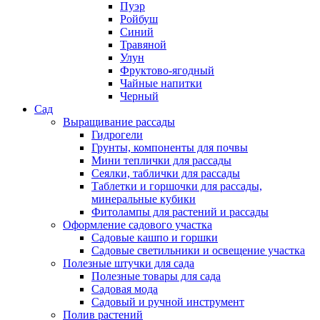
Пуэр
Ройбуш
Синий
Травяной
Улун
Фруктово-ягодный
Чайные напитки
Черный
Сад
Выращивание рассады
Гидрогели
Грунты, компоненты для почвы
Мини теплички для рассады
Сеялки, таблички для рассады
Таблетки и горшочки для рассады,
минеральные кубики
Фитолампы для растений и рассады
Оформление садового участка
Садовые кашпо и горшки
Садовые светильники и освещение участка
Полезные штучки для сада
Полезные товары для сада
Садовая мода
Садовый и ручной инструмент
Полив растений