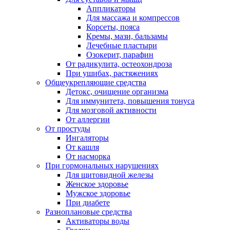
Аппликаторы
Для массажа и компрессов
Корсеты, пояса
Кремы, мази, бальзамы
Лечебные пластыри
Озокерит, парафин
От радикулита, остеохондроза
При ушибах, растяжениях
Общеукрепляющие средства
Детокс, очищение организма
Для иммунитета, повышения тонуса
Для мозговой активности
От аллергии
От простуды
Ингаляторы
От кашля
От насморка
При гормональных нарушениях
Для щитовидной железы
Женское здоровье
Мужское здоровье
При диабете
Разноплановые средства
Активаторы воды