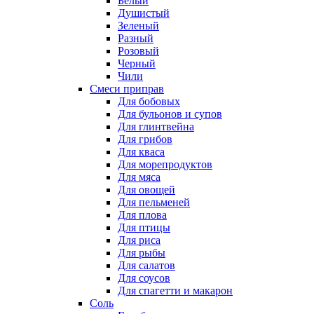
Белый
Душистый
Зеленый
Разный
Розовый
Черный
Чили
Смеси приправ
Для бобовых
Для бульонов и супов
Для глинтвейна
Для грибов
Для кваса
Для морепродуктов
Для мяса
Для овощей
Для пельменей
Для плова
Для птицы
Для риса
Для рыбы
Для салатов
Для соусов
Для спагетти и макарон
Соль