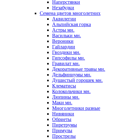
Наперстянки
Незабудки
Семена цветов многолетних
Аквилегии
Альпийская горка
Астры мн.
Васильки мн.
Вероники
Гайлардии
Гвоздики мн.
Гипсофилы мн.
Гравилат мн.
Декоративные травы мн.
Дельфиниумы мн.
Душистый горошек мн.
Клематисы
Колокольчики мн.
Люпины мн.
Маки мн.
Многолетники разные
Нивяники
Обриеты
Пиретрумы
Примулы
Прострелы