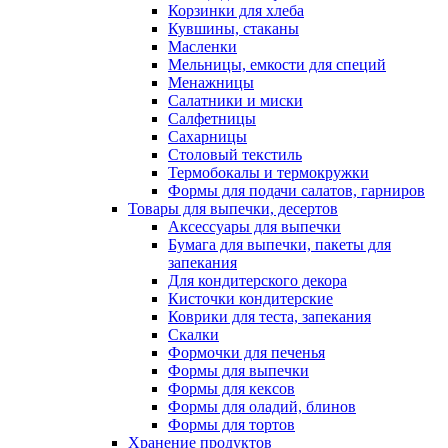
Корзинки для хлеба
Кувшины, стаканы
Масленки
Мельницы, емкости для специй
Менажницы
Салатники и миски
Салфетницы
Сахарницы
Столовый текстиль
Термобокалы и термокружки
Формы для подачи салатов, гарниров
Товары для выпечки, десертов
Аксессуары для выпечки
Бумага для выпечки, пакеты для
запекания
Для кондитерского декора
Кисточки кондитерские
Коврики для теста, запекания
Скалки
Формочки для печенья
Формы для выпечки
Формы для кексов
Формы для оладий, блинов
Формы для тортов
Хранение продуктов