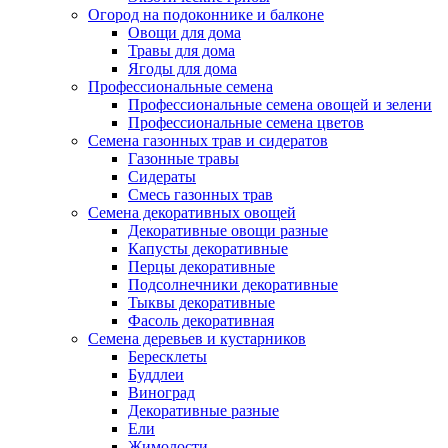
Огород на подоконнике и балконе
Овощи для дома
Травы для дома
Ягоды для дома
Профессиональные семена
Профессиональные семена овощей и зелени
Профессиональные семена цветов
Семена газонных трав и сидератов
Газонные травы
Сидераты
Смесь газонных трав
Семена декоративных овощей
Декоративные овощи разные
Капусты декоративные
Перцы декоративные
Подсолнечники декоративные
Тыквы декоративные
Фасоль декоративная
Семена деревьев и кустарников
Бересклеты
Буддлеи
Виноград
Декоративные разные
Ели
Жимолости