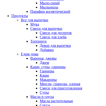
Мыло-скраб
Мыльницы
Парафин косметический
Продукты
Все для выпечки
Мука
Смеси для выпечки
Смеси для десертов
Смеси для хлеба
Топпинги
Декор для выпечки
Добавки
Едим дома
Варенья, джемы
Джем
Каши, супы, гарниры
Гарниры
Каши
Макароны
Мюсли, гранолы, хлопья
Смеси для приготовления
Супы
Масла и соусы
Масла растительные
Соусы