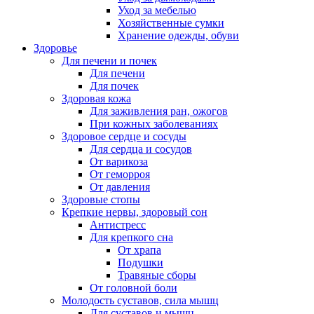
Уход за мебелью
Хозяйственные сумки
Хранение одежды, обуви
Здоровье
Для печени и почек
Для печени
Для почек
Здоровая кожа
Для заживления ран, ожогов
При кожных заболеваниях
Здоровое сердце и сосуды
Для сердца и сосудов
От варикоза
От геморроя
От давления
Здоровые стопы
Крепкие нервы, здоровый сон
Антистресс
Для крепкого сна
От храпа
Подушки
Травяные сборы
От головной боли
Молодость суставов, сила мышц
Для суставов и мышц