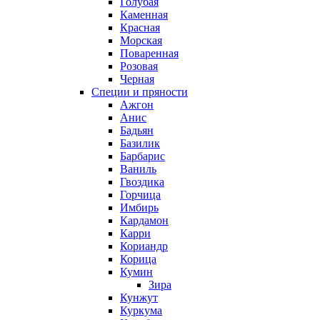
Голубая
Каменная
Красная
Морская
Поваренная
Розовая
Черная
Специи и пряности
Ажгон
Анис
Бадьян
Базилик
Барбарис
Ваниль
Гвоздика
Горчица
Имбирь
Кардамон
Карри
Кориандр
Корица
Кумин
Зира
Кунжут
Куркума