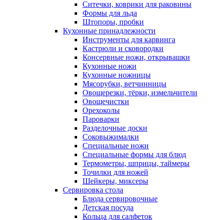
Ситечки, коврики для раковины
Формы для льда
Штопоры, пробки
Кухонные принадлежности
Инструменты для карвинга
Кастрюли и сковородки
Консервные ножи, открывашки
Кухонные ножи
Кухонные ножницы
Мясорубки, ветчинницы
Овощерезки, тёрки, измельчители
Овощечистки
Орехоколы
Пароварки
Разделочные доски
Соковыжималки
Специальные ножи
Специальные формы для блюд
Термометры, шприцы, таймеры
Точилки для ножей
Шейкеры, миксеры
Сервировка стола
Блюда сервировочные
Детская посуда
Кольца для салфеток