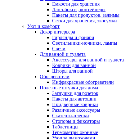
Емкости для хранения
Ланч-боксы, контейнеры
Пакеты для продуктов, зажимы
Сетки для хранения, экосумки
Уют и комфорт
Декор интерьера
Гирлянды и фонари
Светильники-ночники, лампы
Свечи
Для ванной и туалета
Аксессуары для ванной и туалета
Коврики для ванной
Шторы для ванной
Обогреватели
Инфракрасные обогреватели
Полезные штучки для дома
Заглушки для розеток
Пакеты для автошин
Придверные коврики
Различные аксессуары
Скатерти-пленки
Стопоры и фиксаторы
Таблетницы
Термометры оконные
Уход за дымоходами