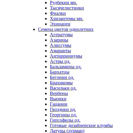
Рудбекии мн.
Тысячелистники
Фиалки
Хризантемы мн.
Эхинацеи
Семена цветов однолетних
Агератумы
Азарины
Алиссумы
Амаранты
Антирриниумы
Астры од.
Бальзамины од.
Бархатцы
Бегонии од.
Брахикомы
Васильки од.
Вербены
Вьюнки
Гацании
Гвоздики од.
Георгины од.
Гипсофилы од.
Готовые дизайнерские клумбы
Датуры (дурман)