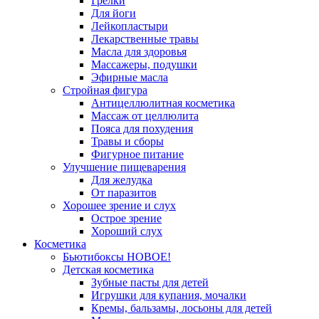
Грелки
Для йоги
Лейкопластыри
Лекарственные травы
Масла для здоровья
Массажеры, подушки
Эфирные масла
Стройная фигура
Антицеллюлитная косметика
Массаж от целлюлита
Пояса для похудения
Травы и сборы
Фигурное питание
Улучшение пищеварения
Для желудка
От паразитов
Хорошее зрение и слух
Острое зрение
Хороший слух
Косметика
Бьютибоксы НОВОЕ!
Детская косметика
Зубные пасты для детей
Игрушки для купания, мочалки
Кремы, бальзамы, лосьоны для детей