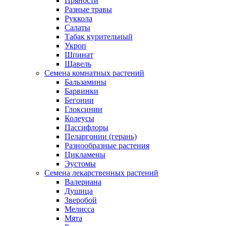
Пряности
Разные травы
Руккола
Салаты
Табак курительный
Укроп
Шпинат
Щавель
Семена комнатных растений
Бальзамины
Барвинки
Бегонии
Глоксинии
Колеусы
Пассифлоры
Пеларгонии (герань)
Разнообразные растения
Цикламены
Эустомы
Семена лекарственных растений
Валериана
Душица
Зверобой
Мелисса
Мята