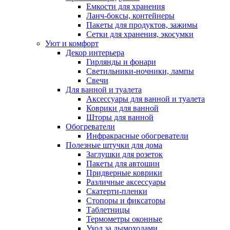
Емкости для хранения
Ланч-боксы, контейнеры
Пакеты для продуктов, зажимы
Сетки для хранения, экосумки
Уют и комфорт
Декор интерьера
Гирлянды и фонари
Светильники-ночники, лампы
Свечи
Для ванной и туалета
Аксессуары для ванной и туалета
Коврики для ванной
Шторы для ванной
Обогреватели
Инфракрасные обогреватели
Полезные штучки для дома
Заглушки для розеток
Пакеты для автошин
Придверные коврики
Различные аксессуары
Скатерти-пленки
Стопоры и фиксаторы
Таблетницы
Термометры оконные
Уход за дымоходами