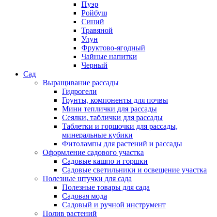
Пуэр
Ройбуш
Синий
Травяной
Улун
Фруктово-ягодный
Чайные напитки
Черный
Сад
Выращивание рассады
Гидрогели
Грунты, компоненты для почвы
Мини теплички для рассады
Сеялки, таблички для рассады
Таблетки и горшочки для рассады,
минеральные кубики
Фитолампы для растений и рассады
Оформление садового участка
Садовые кашпо и горшки
Садовые светильники и освещение участка
Полезные штучки для сада
Полезные товары для сада
Садовая мода
Садовый и ручной инструмент
Полив растений