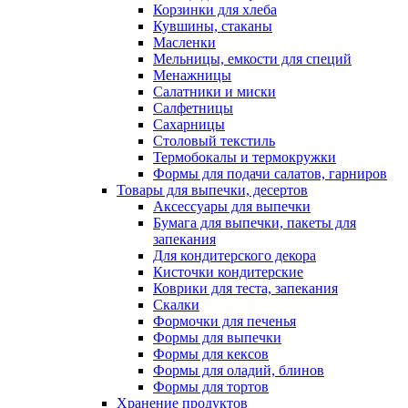
Корзинки для хлеба
Кувшины, стаканы
Масленки
Мельницы, емкости для специй
Менажницы
Салатники и миски
Салфетницы
Сахарницы
Столовый текстиль
Термобокалы и термокружки
Формы для подачи салатов, гарниров
Товары для выпечки, десертов
Аксессуары для выпечки
Бумага для выпечки, пакеты для
запекания
Для кондитерского декора
Кисточки кондитерские
Коврики для теста, запекания
Скалки
Формочки для печенья
Формы для выпечки
Формы для кексов
Формы для оладий, блинов
Формы для тортов
Хранение продуктов