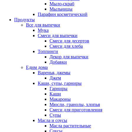
Мыло-скраб
Мыльницы
Парафин косметический
Продукты
Все для выпечки
Мука
Смеси для выпечки
Смеси для десертов
Смеси для хлеба
Топпинги
Декор для выпечки
Добавки
Едим дома
Варенья, джемы
Джем
Каши, супы, гарниры
Гарниры
Каши
Макароны
Мюсли, гранолы, хлопья
Смеси для приготовления
Супы
Масла и соусы
Масла растительные
Соусы