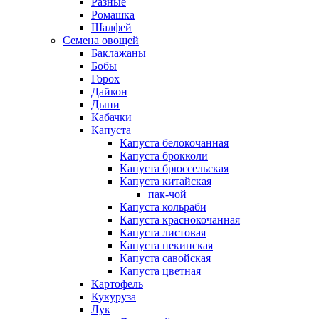
Разные
Ромашка
Шалфей
Семена овощей
Баклажаны
Бобы
Горох
Дайкон
Дыни
Кабачки
Капуста
Капуста белокочанная
Капуста брокколи
Капуста брюссельская
Капуста китайская
пак-чой
Капуста кольраби
Капуста краснокочанная
Капуста листовая
Капуста пекинская
Капуста савойская
Капуста цветная
Картофель
Кукуруза
Лук