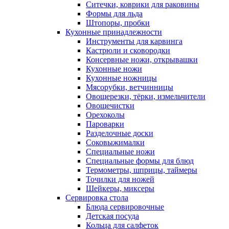
Ситечки, коврики для раковины
Формы для льда
Штопоры, пробки
Кухонные принадлежности
Инструменты для карвинга
Кастрюли и сковородки
Консервные ножи, открывашки
Кухонные ножи
Кухонные ножницы
Мясорубки, ветчинницы
Овощерезки, тёрки, измельчители
Овощечистки
Орехоколы
Пароварки
Разделочные доски
Соковыжималки
Специальные ножи
Специальные формы для блюд
Термометры, шприцы, таймеры
Точилки для ножей
Шейкеры, миксеры
Сервировка стола
Блюда сервировочные
Детская посуда
Кольца для салфеток