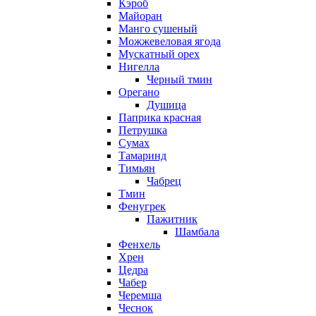
Кэроб
Майоран
Манго сушеный
Можжевеловая ягода
Мускатный орех
Нигелла
Черный тмин
Орегано
Душица
Паприка красная
Петрушка
Сумах
Тамаринд
Тимьян
Чабрец
Тмин
Фенугрек
Пажитник
Шамбала
Фенхель
Хрен
Цедра
Чабер
Черемша
Чеснок