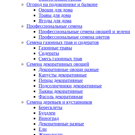
Огород на подоконнике и балконе
Овощи для дома
Травы для дома
Ягоды для дома
Профессиональные семена
Профессиональные семена овощей и зелени
Профессиональные семена цветов
Семена газонных трав и сидератов
Газонные травы
Сидераты
Смесь газонных трав
Семена декоративных овощей
Декоративные овощи разные
Капусты декоративные
Перцы декоративные
Подсолнечники декоративные
Тыквы декоративные
Фасоль декоративная
Семена деревьев и кустарников
Бересклеты
Буддлеи
Виноград
Декоративные разные
Ели
Жимолости