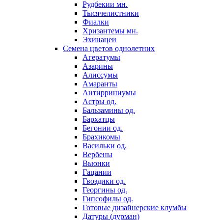
Рудбекии мн.
Тысячелистники
Фиалки
Хризантемы мн.
Эхинацеи
Семена цветов однолетних
Агератумы
Азарины
Алиссумы
Амаранты
Антирриниумы
Астры од.
Бальзамины од.
Бархатцы
Бегонии од.
Брахикомы
Васильки од.
Вербены
Вьюнки
Гацании
Гвоздики од.
Георгины од.
Гипсофилы од.
Готовые дизайнерские клумбы
Датуры (дурман)