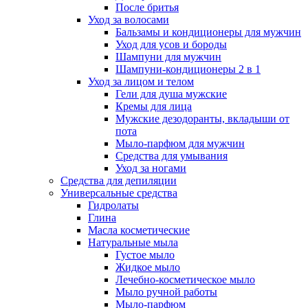
После бритья
Уход за волосами
Бальзамы и кондиционеры для мужчин
Уход для усов и бороды
Шампуни для мужчин
Шампуни-кондиционеры 2 в 1
Уход за лицом и телом
Гели для душа мужские
Кремы для лица
Мужские дезодоранты, вкладыши от
пота
Мыло-парфюм для мужчин
Средства для умывания
Уход за ногами
Средства для депиляции
Универсальные средства
Гидролаты
Глина
Масла косметические
Натуральные мыла
Густое мыло
Жидкое мыло
Лечебно-косметическое мыло
Мыло ручной работы
Мыло-парфюм