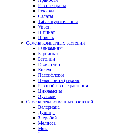
Пряности
Разные травы
Руккола
Салаты
Табак курительный
Укроп
Шпинат
Щавель
Семена комнатных растений
Бальзамины
Барвинки
Бегонии
Глоксинии
Колеусы
Пассифлоры
Пеларгонии (герань)
Разнообразные растения
Цикламены
Эустомы
Семена лекарственных растений
Валериана
Душица
Зверобой
Мелисса
Мята