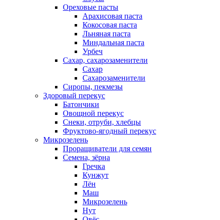
Ореховые пасты
Арахисовая паста
Кокосовая паста
Льняная паста
Миндальная паста
Урбеч
Сахар, сахарозаменители
Сахар
Сахарозаменители
Сиропы, пекмезы
Здоровый перекус
Батончики
Овощной перекус
Снеки, отруби, хлебцы
Фруктово-ягодный перекус
Микрозелень
Проращиватели для семян
Семена, зёрна
Гречка
Кунжут
Лён
Маш
Микрозелень
Нут
Овёс