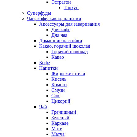
Эстрагон
Тархун
Суперфуды
Чаи, кофе, какао, напитки
Аксессуары для заваривания
Для кофе
Для чая
Домашние настойки
Какао, горячий шоколад
Горячий шоколад
Какао
Кофе
Напитки
Жиросжигатели
Кисель
Компот
Смузи
Сок
Цикорий
Чай
Гречишный
Зеленый
Каркаде
Мате
Матча