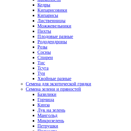
Кедры
Кипарисовики
Кипарисы
Лиственницы
Можжевельники
Пихты
Плодовые разные
Рододендроны
Розы
Сосны
Спиреи
Тис
Тсуга
Туи
Хвойные разные
Семена для экзотической грядки
Семена зелени и пряностей
Базилики
Горчица
Кинза
Лук на зелень
Мангольд
Микрозелень
Петрушки