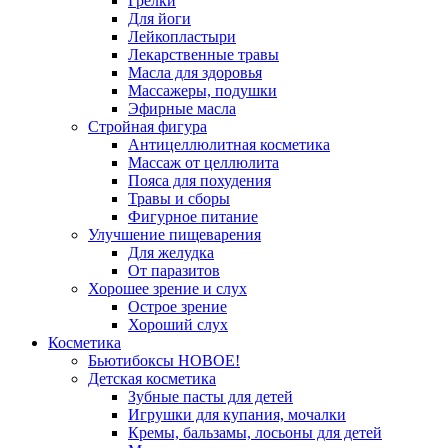
Грелки
Для йоги
Лейкопластыри
Лекарственные травы
Масла для здоровья
Массажеры, подушки
Эфирные масла
Стройная фигура
Антицеллюлитная косметика
Массаж от целлюлита
Пояса для похудения
Травы и сборы
Фигурное питание
Улучшение пищеварения
Для желудка
От паразитов
Хорошее зрение и слух
Острое зрение
Хороший слух
Косметика
Бьютибоксы НОВОЕ!
Детская косметика
Зубные пасты для детей
Игрушки для купания, мочалки
Кремы, бальзамы, лосьоны для детей