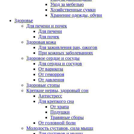
Уход за мебелью
Хозяйственные сумки
Хранение одежды, обуви
Здоровье
Для печени и почек
Для печени
Для почек
Здоровая кожа
Для заживления ран, ожогов
При кожных заболеваниях
Здоровое сердце и сосуды
Для сердца и сосудов
От варикоза
От геморроя
От давления
Здоровые стопы
Крепкие нервы, здоровый сон
Антистресс
Для крепкого сна
От храпа
Подушки
Травяные сборы
От головной боли
Молодость суставов, сила мышц
Для суставов и мышц