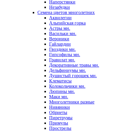
Наперстянки
Незабудки
Семена цветов многолетних
Аквилегии
Альпийская горка
Астры мн.
Васильки мн.
Вероники
Гайлардии
Гвоздики мн.
Гипсофилы мн.
Гравилат мн.
Декоративные травы мн.
Дельфиниумы мн.
Душистый горошек мн.
Клематисы
Колокольчики мн.
Люпины мн.
Маки мн.
Многолетники разные
Нивяники
Обриеты
Пиретрумы
Примулы
Прострелы