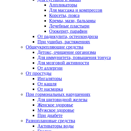
Аппликаторы
Для массажа и компрессов
Корсеты, пояса
Кремы, мази, бальзамы
Лечебные пластыри
Озокерит, парафин
От радикулита, остеохондроза
При ушибах, растяжениях
Общеукрепляющие средства
Детокс, очищение организма
Для иммунитета, повышения тонуса
Для мозговой активности
От аллергии
От простуды
Ингаляторы
От кашля
От насморка
При гормональных нарушениях
Для щитовидной железы
Женское здоровье
Мужское здоровье
При диабете
Разноплановые средства
Активаторы воды