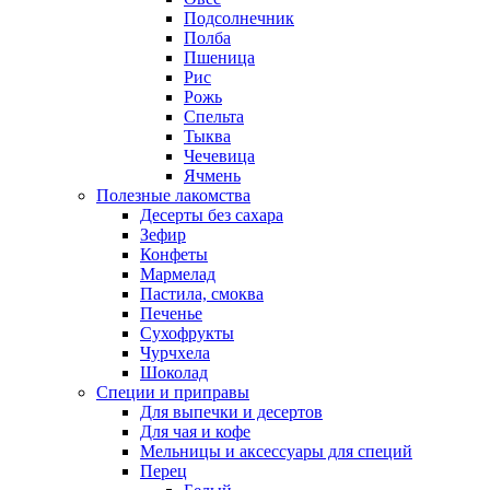
Подсолнечник
Полба
Пшеница
Рис
Рожь
Спельта
Тыква
Чечевица
Ячмень
Полезные лакомства
Десерты без сахара
Зефир
Конфеты
Мармелад
Пастила, смоква
Печенье
Сухофрукты
Чурчхела
Шоколад
Специи и приправы
Для выпечки и десертов
Для чая и кофе
Мельницы и аксессуары для специй
Перец