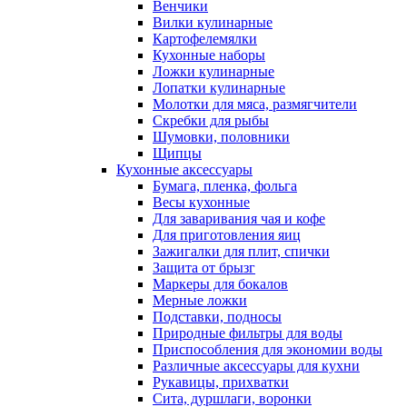
Венчики
Вилки кулинарные
Картофелемялки
Кухонные наборы
Ложки кулинарные
Лопатки кулинарные
Молотки для мяса, размягчители
Скребки для рыбы
Шумовки, половники
Щипцы
Кухонные аксессуары
Бумага, пленка, фольга
Весы кухонные
Для заваривания чая и кофе
Для приготовления яиц
Зажигалки для плит, спички
Защита от брызг
Маркеры для бокалов
Мерные ложки
Подставки, подносы
Природные фильтры для воды
Приспособления для экономии воды
Различные аксессуары для кухни
Рукавицы, прихватки
Сита, дуршлаги, воронки