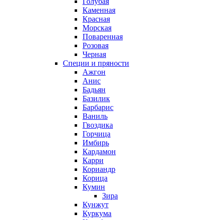
Голубая
Каменная
Красная
Морская
Поваренная
Розовая
Черная
Специи и пряности
Ажгон
Анис
Бадьян
Базилик
Барбарис
Ваниль
Гвоздика
Горчица
Имбирь
Кардамон
Карри
Кориандр
Корица
Кумин
Зира
Кунжут
Куркума