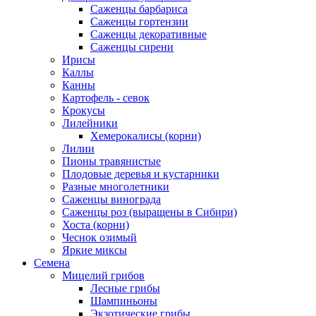
Саженцы барбариса
Саженцы гортензии
Саженцы декоративные
Саженцы сирени
Ирисы
Каллы
Канны
Картофель - севок
Крокусы
Лилейники
Хемерокалисы (корни)
Лилии
Пионы травянистые
Плодовые деревья и кустарники
Разные многолетники
Саженцы винограда
Саженцы роз (выращены в Сибири)
Хоста (корни)
Чеснок озимый
Яркие миксы
Семена
Мицелий грибов
Лесные грибы
Шампиньоны
Экзотические грибы