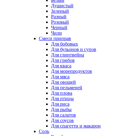
Белый
Душистый
Зеленый
Разный
Розовый
Черный
Чили
Смеси приправ
Для бобовых
Для бульонов и супов
Для глинтвейна
Для грибов
Для кваса
Для морепродуктов
Для мяса
Для овощей
Для пельменей
Для плова
Для птицы
Для риса
Для рыбы
Для салатов
Для соусов
Для спагетти и макарон
Соль