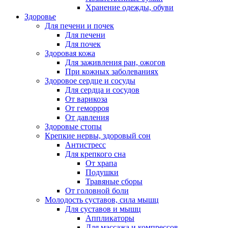
Хранение одежды, обуви
Здоровье
Для печени и почек
Для печени
Для почек
Здоровая кожа
Для заживления ран, ожогов
При кожных заболеваниях
Здоровое сердце и сосуды
Для сердца и сосудов
От варикоза
От геморроя
От давления
Здоровые стопы
Крепкие нервы, здоровый сон
Антистресс
Для крепкого сна
От храпа
Подушки
Травяные сборы
От головной боли
Молодость суставов, сила мышц
Для суставов и мышц
Аппликаторы
Для массажа и компрессов