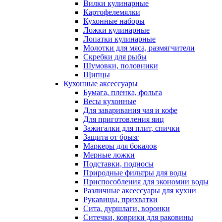
Вилки кулинарные
Картофелемялки
Кухонные наборы
Ложки кулинарные
Лопатки кулинарные
Молотки для мяса, размягчители
Скребки для рыбы
Шумовки, половники
Щипцы
Кухонные аксессуары
Бумага, пленка, фольга
Весы кухонные
Для заваривания чая и кофе
Для приготовления яиц
Зажигалки для плит, спички
Защита от брызг
Маркеры для бокалов
Мерные ложки
Подставки, подносы
Природные фильтры для воды
Приспособления для экономии воды
Различные аксессуары для кухни
Рукавицы, прихватки
Сита, дуршлаги, воронки
Ситечки, коврики для раковины