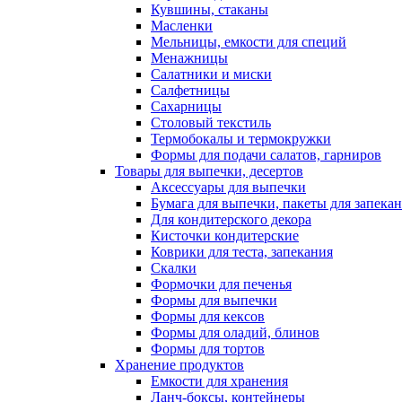
Кувшины, стаканы
Масленки
Мельницы, емкости для специй
Менажницы
Салатники и миски
Салфетницы
Сахарницы
Столовый текстиль
Термобокалы и термокружки
Формы для подачи салатов, гарниров
Товары для выпечки, десертов
Аксессуары для выпечки
Бумага для выпечки, пакеты для запека
Для кондитерского декора
Кисточки кондитерские
Коврики для теста, запекания
Скалки
Формочки для печенья
Формы для выпечки
Формы для кексов
Формы для оладий, блинов
Формы для тортов
Хранение продуктов
Емкости для хранения
Ланч-боксы, контейнеры