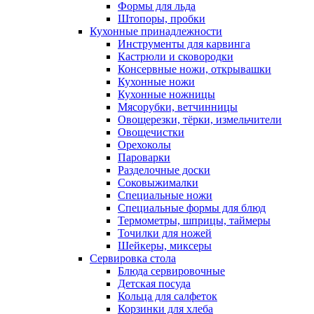
Формы для льда
Штопоры, пробки
Кухонные принадлежности
Инструменты для карвинга
Кастрюли и сковородки
Консервные ножи, открывашки
Кухонные ножи
Кухонные ножницы
Мясорубки, ветчинницы
Овощерезки, тёрки, измельчители
Овощечистки
Орехоколы
Пароварки
Разделочные доски
Соковыжималки
Специальные ножи
Специальные формы для блюд
Термометры, шприцы, таймеры
Точилки для ножей
Шейкеры, миксеры
Сервировка стола
Блюда сервировочные
Детская посуда
Кольца для салфеток
Корзинки для хлеба