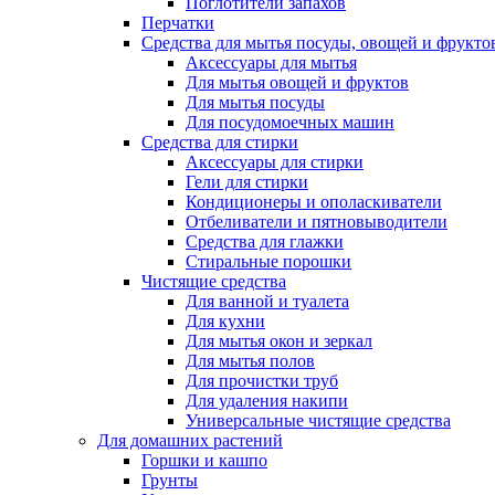
Поглотители запахов
Перчатки
Средства для мытья посуды, овощей и фрукто
Аксессуары для мытья
Для мытья овощей и фруктов
Для мытья посуды
Для посудомоечных машин
Средства для стирки
Аксессуары для стирки
Гели для стирки
Кондиционеры и ополаскиватели
Отбеливатели и пятновыводители
Средства для глажки
Стиральные порошки
Чистящие средства
Для ванной и туалета
Для кухни
Для мытья окон и зеркал
Для мытья полов
Для прочистки труб
Для удаления накипи
Универсальные чистящие средства
Для домашних растений
Горшки и кашпо
Грунты