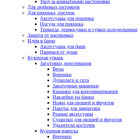
Уход за комнатными растениями
Для любимых питомцев
Для пикника, поездок
Аксессуары для пикника
Посуда для пикника
Термосы, термосумки и сумки-холодильники
Защита от насекомых
Идём в баню
Аксессуары для бани
Паримся от души
Кухонная утварь
Заготовки, консервация
Весы
Воронки
Дуршлаги и сита
Закаточные машинки
Крышки для консервирования
Наклейки на банки
Ножи для овощей и фруктов
Пакеты для заморозки
Разные аксессуары
Сушилки для овощей и фруктов
Удалители косточек
Кухонная навеска
Венчики