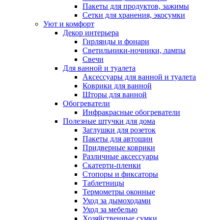
Пакеты для продуктов, зажимы
Сетки для хранения, экосумки
Уют и комфорт
Декор интерьера
Гирлянды и фонари
Светильники-ночники, лампы
Свечи
Для ванной и туалета
Аксессуары для ванной и туалета
Коврики для ванной
Шторы для ванной
Обогреватели
Инфракрасные обогреватели
Полезные штучки для дома
Заглушки для розеток
Пакеты для автошин
Придверные коврики
Различные аксессуары
Скатерти-пленки
Стопоры и фиксаторы
Таблетницы
Термометры оконные
Уход за дымоходами
Уход за мебелью
Хозяйственные сумки