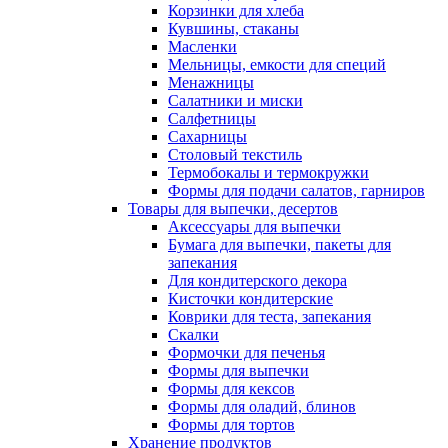
Корзинки для хлеба
Кувшины, стаканы
Масленки
Мельницы, емкости для специй
Менажницы
Салатники и миски
Салфетницы
Сахарницы
Столовый текстиль
Термобокалы и термокружки
Формы для подачи салатов, гарниров
Товары для выпечки, десертов
Аксессуары для выпечки
Бумага для выпечки, пакеты для
запекания
Для кондитерского декора
Кисточки кондитерские
Коврики для теста, запекания
Скалки
Формочки для печенья
Формы для выпечки
Формы для кексов
Формы для оладий, блинов
Формы для тортов
Хранение продуктов