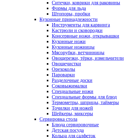
Ситечки, коврики для раковины
Формы для льда
Штопоры, пробки
Кухонные принадлежности
Инструменты для карвинга
Кастрюли и сковородки
Консервные ножи, открывашки
Кухонные ножи
Кухонные ножницы
Мясорубки, ветчинницы
Овощерезки, тёрки, измельчители
Овощечистки
Орехоколы
Пароварки
Разделочные доски
Соковыжималки
Специальные ножи
Специальные формы для блюд
Термометры, шприцы, таймеры
Точилки для ножей
Шейкеры, миксеры
Сервировка стола
Блюда сервировочные
Детская посуда
Кольца для салфеток