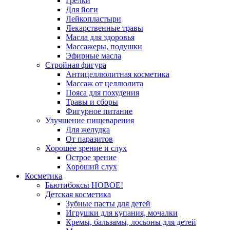
Грелки
Для йоги
Лейкопластыри
Лекарственные травы
Масла для здоровья
Массажеры, подушки
Эфирные масла
Стройная фигура
Антицеллюлитная косметика
Массаж от целлюлита
Пояса для похудения
Травы и сборы
Фигурное питание
Улучшение пищеварения
Для желудка
От паразитов
Хорошее зрение и слух
Острое зрение
Хороший слух
Косметика
Бьютибоксы НОВОЕ!
Детская косметика
Зубные пасты для детей
Игрушки для купания, мочалки
Кремы, бальзамы, лосьоны для детей