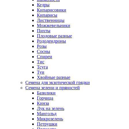
Кедры
Кипарисовики
Кипарисы
Лиственницы
Можжевельники
Пихты
Плодовые разные
Рододендроны
Розы
Сосны
Спиреи
Тис
Тсуга
Туи
Хвойные разные
Семена для экзотической грядки
Семена зелени и пряностей
Базилики
Горчица
Кинза
Лук на зелень
Мангольд
Микрозелень
Петрушки