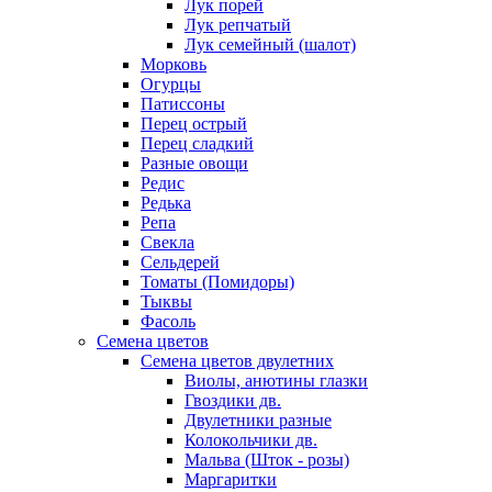
Лук порей
Лук репчатый
Лук семейный (шалот)
Морковь
Огурцы
Патиссоны
Перец острый
Перец сладкий
Разные овощи
Редис
Редька
Репа
Свекла
Сельдерей
Томаты (Помидоры)
Тыквы
Фасоль
Семена цветов
Семена цветов двулетних
Виолы, анютины глазки
Гвоздики дв.
Двулетники разные
Колокольчики дв.
Мальва (Шток - розы)
Маргаритки