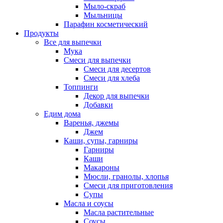
Мыло-скраб
Мыльницы
Парафин косметический
Продукты
Все для выпечки
Мука
Смеси для выпечки
Смеси для десертов
Смеси для хлеба
Топпинги
Декор для выпечки
Добавки
Едим дома
Варенья, джемы
Джем
Каши, супы, гарниры
Гарниры
Каши
Макароны
Мюсли, гранолы, хлопья
Смеси для приготовления
Супы
Масла и соусы
Масла растительные
Соусы