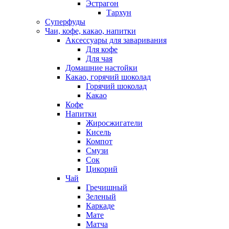
Эстрагон
Тархун
Суперфуды
Чаи, кофе, какао, напитки
Аксессуары для заваривания
Для кофе
Для чая
Домашние настойки
Какао, горячий шоколад
Горячий шоколад
Какао
Кофе
Напитки
Жиросжигатели
Кисель
Компот
Смузи
Сок
Цикорий
Чай
Гречишный
Зеленый
Каркаде
Мате
Матча