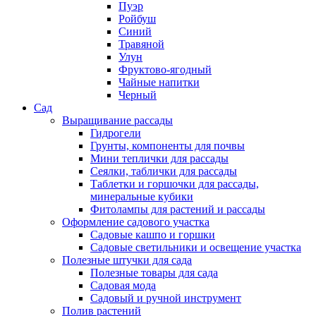
Пуэр
Ройбуш
Синий
Травяной
Улун
Фруктово-ягодный
Чайные напитки
Черный
Сад
Выращивание рассады
Гидрогели
Грунты, компоненты для почвы
Мини теплички для рассады
Сеялки, таблички для рассады
Таблетки и горшочки для рассады,
минеральные кубики
Фитолампы для растений и рассады
Оформление садового участка
Садовые кашпо и горшки
Садовые светильники и освещение участка
Полезные штучки для сада
Полезные товары для сада
Садовая мода
Садовый и ручной инструмент
Полив растений