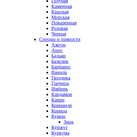
Голубая
Каменная
Красная
Морская
Поваренная
Розовая
Черная
Специи и пряности
Ажгон
Анис
Бадьян
Базилик
Барбарис
Ваниль
Гвоздика
Горчица
Имбирь
Кардамон
Карри
Кориандр
Корица
Кумин
Зира
Кунжут
Куркума