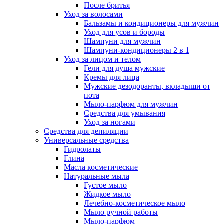
После бритья
Уход за волосами
Бальзамы и кондиционеры для мужчин
Уход для усов и бороды
Шампуни для мужчин
Шампуни-кондиционеры 2 в 1
Уход за лицом и телом
Гели для душа мужские
Кремы для лица
Мужские дезодоранты, вкладыши от
пота
Мыло-парфюм для мужчин
Средства для умывания
Уход за ногами
Средства для депиляции
Универсальные средства
Гидролаты
Глина
Масла косметические
Натуральные мыла
Густое мыло
Жидкое мыло
Лечебно-косметическое мыло
Мыло ручной работы
Мыло-парфюм