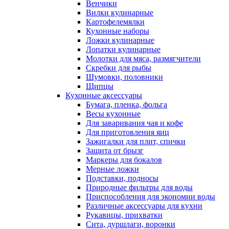
Венчики
Вилки кулинарные
Картофелемялки
Кухонные наборы
Ложки кулинарные
Лопатки кулинарные
Молотки для мяса, размягчители
Скребки для рыбы
Шумовки, половники
Щипцы
Кухонные аксессуары
Бумага, пленка, фольга
Весы кухонные
Для заваривания чая и кофе
Для приготовления яиц
Зажигалки для плит, спички
Защита от брызг
Маркеры для бокалов
Мерные ложки
Подставки, подносы
Природные фильтры для воды
Приспособления для экономии воды
Различные аксессуары для кухни
Рукавицы, прихватки
Сита, дуршлаги, воронки