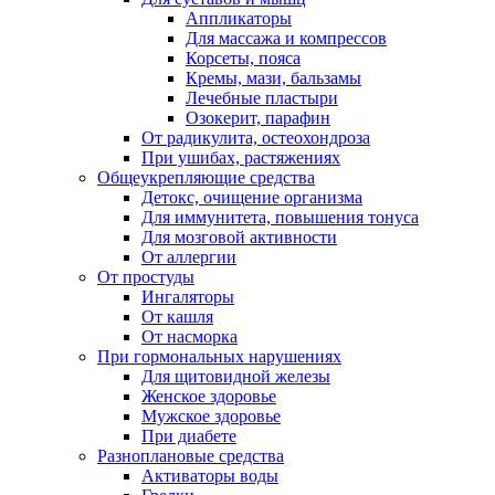
Аппликаторы
Для массажа и компрессов
Корсеты, пояса
Кремы, мази, бальзамы
Лечебные пластыри
Озокерит, парафин
От радикулита, остеохондроза
При ушибах, растяжениях
Общеукрепляющие средства
Детокс, очищение организма
Для иммунитета, повышения тонуса
Для мозговой активности
От аллергии
От простуды
Ингаляторы
От кашля
От насморка
При гормональных нарушениях
Для щитовидной железы
Женское здоровье
Мужское здоровье
При диабете
Разноплановые средства
Активаторы воды