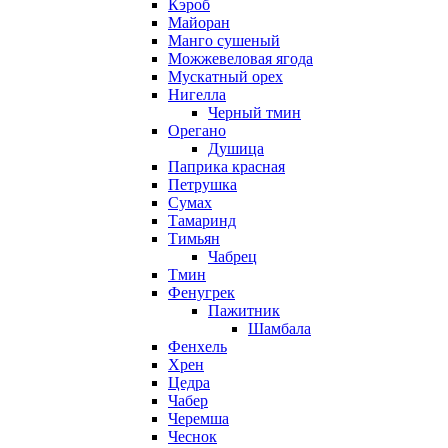
Кэроб
Майоран
Манго сушеный
Можжевеловая ягода
Мускатный орех
Нигелла
Черный тмин
Орегано
Душица
Паприка красная
Петрушка
Сумах
Тамаринд
Тимьян
Чабрец
Тмин
Фенугрек
Пажитник
Шамбала
Фенхель
Хрен
Цедра
Чабер
Черемша
Чеснок