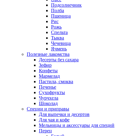
Подсолнечник
Полба
Пшеница
Рис
Рожь
Спельта
Тыква
Чечевица
Ячмень
Полезные лакомства
Десерты без сахара
Зефир
Конфеты
Мармелад
Пастила, смоква
Печенье
Сухофрукты
Чурчхела
Шоколад
Специи и приправы
Для выпечки и десертов
Для чая и кофе
Мельницы и аксессуары для специй
Перец