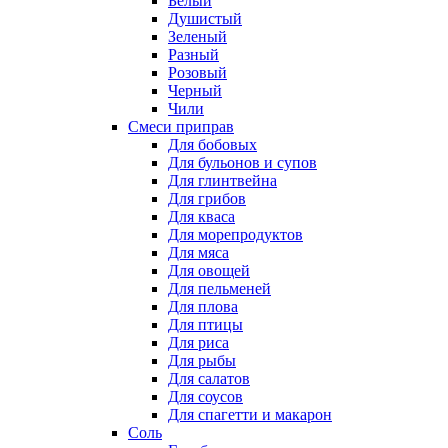
Белый
Душистый
Зеленый
Разный
Розовый
Черный
Чили
Смеси приправ
Для бобовых
Для бульонов и супов
Для глинтвейна
Для грибов
Для кваса
Для морепродуктов
Для мяса
Для овощей
Для пельменей
Для плова
Для птицы
Для риса
Для рыбы
Для салатов
Для соусов
Для спагетти и макарон
Соль