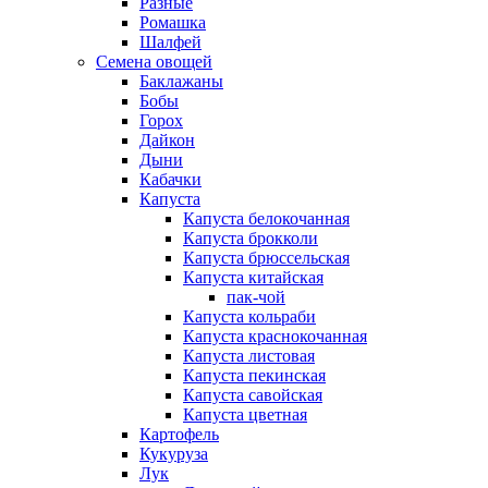
Разные
Ромашка
Шалфей
Семена овощей
Баклажаны
Бобы
Горох
Дайкон
Дыни
Кабачки
Капуста
Капуста белокочанная
Капуста брокколи
Капуста брюссельская
Капуста китайская
пак-чой
Капуста кольраби
Капуста краснокочанная
Капуста листовая
Капуста пекинская
Капуста савойская
Капуста цветная
Картофель
Кукуруза
Лук