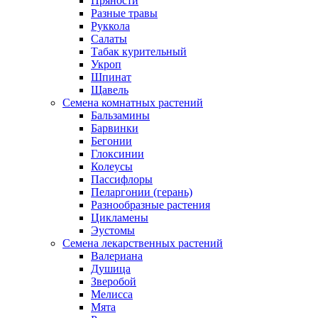
Пряности
Разные травы
Руккола
Салаты
Табак курительный
Укроп
Шпинат
Щавель
Семена комнатных растений
Бальзамины
Барвинки
Бегонии
Глоксинии
Колеусы
Пассифлоры
Пеларгонии (герань)
Разнообразные растения
Цикламены
Эустомы
Семена лекарственных растений
Валериана
Душица
Зверобой
Мелисса
Мята