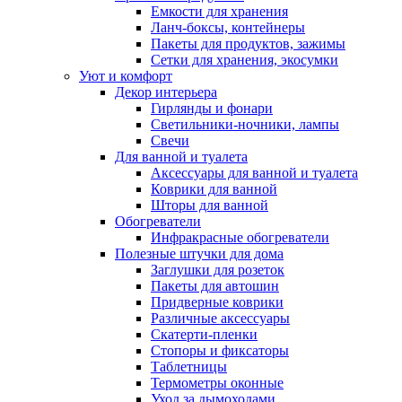
Емкости для хранения
Ланч-боксы, контейнеры
Пакеты для продуктов, зажимы
Сетки для хранения, экосумки
Уют и комфорт
Декор интерьера
Гирлянды и фонари
Светильники-ночники, лампы
Свечи
Для ванной и туалета
Аксессуары для ванной и туалета
Коврики для ванной
Шторы для ванной
Обогреватели
Инфракрасные обогреватели
Полезные штучки для дома
Заглушки для розеток
Пакеты для автошин
Придверные коврики
Различные аксессуары
Скатерти-пленки
Стопоры и фиксаторы
Таблетницы
Термометры оконные
Уход за дымоходами