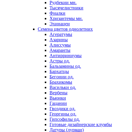
Рудбекии мн.
Тысячелистники
Фиалки
Хризантемы мн.
Эхинацеи
Семена цветов однолетних
Агератумы
Азарины
Алиссумы
Амаранты
Антирриниумы
Астры од.
Бальзамины од.
Бархатцы
Бегонии од.
Брахикомы
Васильки од.
Вербены
Вьюнки
Гацании
Гвоздики од.
Георгины од.
Гипсофилы од.
Готовые дизайнерские клумбы
Датуры (дурман)