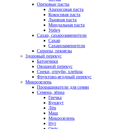
Ореховые пасты
Арахисовая паста
Кокосовая паста
Льняная паста
Миндальная паста
Урбеч
Сахар, сахарозаменители
Сахар
Сахарозаменители
Сиропы, пекмезы
Здоровый перекус
Батончики
Овощной перекус
Снеки, отруби, хлебцы
Фруктово-ягодный перекус
Микрозелень
Проращиватели для семян
Семена, зёрна
Гречка
Кунжут
Лён
Маш
Микрозелень
Нут
Овёс