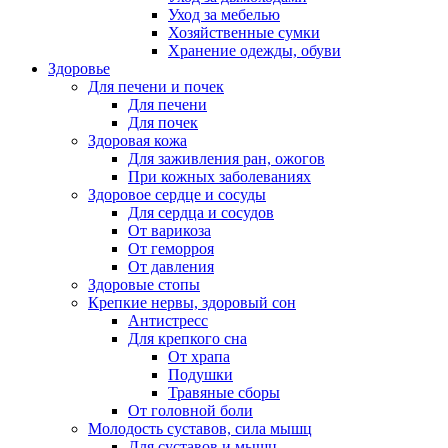
Уход за мебелью
Хозяйственные сумки
Хранение одежды, обуви
Здоровье
Для печени и почек
Для печени
Для почек
Здоровая кожа
Для заживления ран, ожогов
При кожных заболеваниях
Здоровое сердце и сосуды
Для сердца и сосудов
От варикоза
От геморроя
От давления
Здоровые стопы
Крепкие нервы, здоровый сон
Антистресс
Для крепкого сна
От храпа
Подушки
Травяные сборы
От головной боли
Молодость суставов, сила мышц
Для суставов и мышц