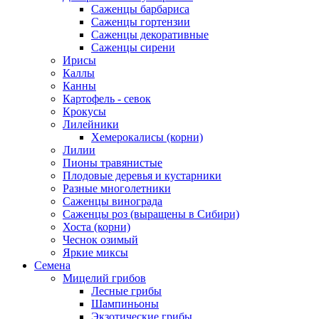
Саженцы барбариса
Саженцы гортензии
Саженцы декоративные
Саженцы сирени
Ирисы
Каллы
Канны
Картофель - севок
Крокусы
Лилейники
Хемерокалисы (корни)
Лилии
Пионы травянистые
Плодовые деревья и кустарники
Разные многолетники
Саженцы винограда
Саженцы роз (выращены в Сибири)
Хоста (корни)
Чеснок озимый
Яркие миксы
Семена
Мицелий грибов
Лесные грибы
Шампиньоны
Экзотические грибы