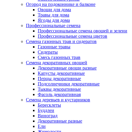
Огород на подоконнике и балконе
Овощи для дома
Травы для дома
Ягоды для дома
Профессиональные семена
Профессиональные семена овощей и зелени
Профессиональные семена цветов
Семена газонных трав и сидератов
Газонные травы
Сидераты
Смесь газонных трав
Семена декоративных овощей
Декоративные овощи разные
Капусты декоративные
Перцы декоративные
Подсолнечники декоративные
Тыквы декоративные
Фасоль декоративная
Семена деревьев и кустарников
Бересклеты
Буддлеи
Виноград
Декоративные разные
Ели
Жимолости