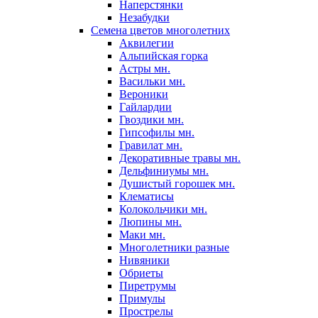
Наперстянки
Незабудки
Семена цветов многолетних
Аквилегии
Альпийская горка
Астры мн.
Васильки мн.
Вероники
Гайлардии
Гвоздики мн.
Гипсофилы мн.
Гравилат мн.
Декоративные травы мн.
Дельфиниумы мн.
Душистый горошек мн.
Клематисы
Колокольчики мн.
Люпины мн.
Маки мн.
Многолетники разные
Нивяники
Обриеты
Пиретрумы
Примулы
Прострелы