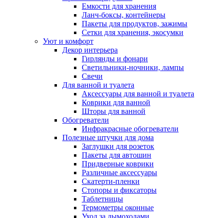
Емкости для хранения
Ланч-боксы, контейнеры
Пакеты для продуктов, зажимы
Сетки для хранения, экосумки
Уют и комфорт
Декор интерьера
Гирлянды и фонари
Светильники-ночники, лампы
Свечи
Для ванной и туалета
Аксессуары для ванной и туалета
Коврики для ванной
Шторы для ванной
Обогреватели
Инфракрасные обогреватели
Полезные штучки для дома
Заглушки для розеток
Пакеты для автошин
Придверные коврики
Различные аксессуары
Скатерти-пленки
Стопоры и фиксаторы
Таблетницы
Термометры оконные
Уход за дымоходами