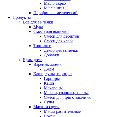
Мыло-скраб
Мыльницы
Парафин косметический
Продукты
Все для выпечки
Мука
Смеси для выпечки
Смеси для десертов
Смеси для хлеба
Топпинги
Декор для выпечки
Добавки
Едим дома
Варенья, джемы
Джем
Каши, супы, гарниры
Гарниры
Каши
Макароны
Мюсли, гранолы, хлопья
Смеси для приготовления
Супы
Масла и соусы
Масла растительные
Соусы