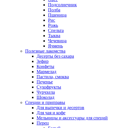
Подсолнечник
Полба
Пшеница
Рис
Рожь
Спельта
Тыква
Чечевица
Ячмень
Полезные лакомства
Десерты без сахара
Зефир
Конфеты
Мармелад
Пастила, смоква
Печенье
Сухофрукты
Чурчхела
Шоколад
Специи и приправы
Для выпечки и десертов
Для чая и кофе
Мельницы и аксессуары для специй
Перец