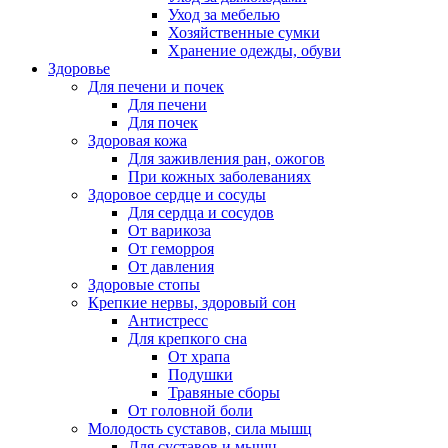
Уход за мебелью
Хозяйственные сумки
Хранение одежды, обуви
Здоровье
Для печени и почек
Для печени
Для почек
Здоровая кожа
Для заживления ран, ожогов
При кожных заболеваниях
Здоровое сердце и сосуды
Для сердца и сосудов
От варикоза
От геморроя
От давления
Здоровые стопы
Крепкие нервы, здоровый сон
Антистресс
Для крепкого сна
От храпа
Подушки
Травяные сборы
От головной боли
Молодость суставов, сила мышц
Для суставов и мышц