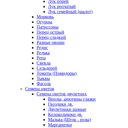
Лук порей
Лук репчатый
Лук семейный (шалот)
Морковь
Огурцы
Патиссоны
Перец острый
Перец сладкий
Разные овощи
Редис
Редька
Репа
Свекла
Сельдерей
Томаты (Помидоры)
Тыквы
Фасоль
Семена цветов
Семена цветов двулетних
Виолы, анютины глазки
Гвоздики дв.
Двулетники разные
Колокольчики дв.
Мальва (Шток - розы)
Маргаритки