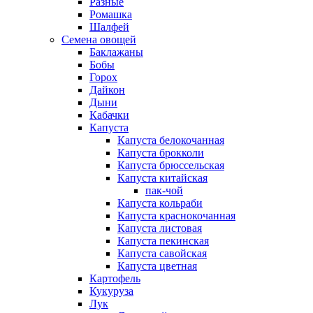
Разные
Ромашка
Шалфей
Семена овощей
Баклажаны
Бобы
Горох
Дайкон
Дыни
Кабачки
Капуста
Капуста белокочанная
Капуста брокколи
Капуста брюссельская
Капуста китайская
пак-чой
Капуста кольраби
Капуста краснокочанная
Капуста листовая
Капуста пекинская
Капуста савойская
Капуста цветная
Картофель
Кукуруза
Лук