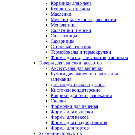
Корзинки для хлеба
Кувшины, стаканы
Масленки
Мельницы, емкости для специй
Менажницы
Салатники и миски
Салфетницы
Сахарницы
Столовый текстиль
Термобокалы и термокружки
Формы для подачи салатов, гарниров
Товары для выпечки, десертов
Аксессуары для выпечки
Бумага для выпечки, пакеты для
запекания
Для кондитерского декора
Кисточки кондитерские
Коврики для теста, запекания
Скалки
Формочки для печенья
Формы для выпечки
Формы для кексов
Формы для оладий, блинов
Формы для тортов
Хранение продуктов