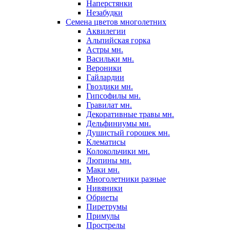
Наперстянки
Незабудки
Семена цветов многолетних
Аквилегии
Альпийская горка
Астры мн.
Васильки мн.
Вероники
Гайлардии
Гвоздики мн.
Гипсофилы мн.
Гравилат мн.
Декоративные травы мн.
Дельфиниумы мн.
Душистый горошек мн.
Клематисы
Колокольчики мн.
Люпины мн.
Маки мн.
Многолетники разные
Нивяники
Обриеты
Пиретрумы
Примулы
Прострелы