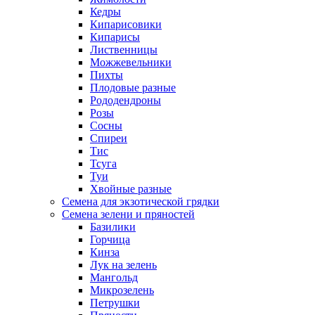
Кедры
Кипарисовики
Кипарисы
Лиственницы
Можжевельники
Пихты
Плодовые разные
Рододендроны
Розы
Сосны
Спиреи
Тис
Тсуга
Туи
Хвойные разные
Семена для экзотической грядки
Семена зелени и пряностей
Базилики
Горчица
Кинза
Лук на зелень
Мангольд
Микрозелень
Петрушки