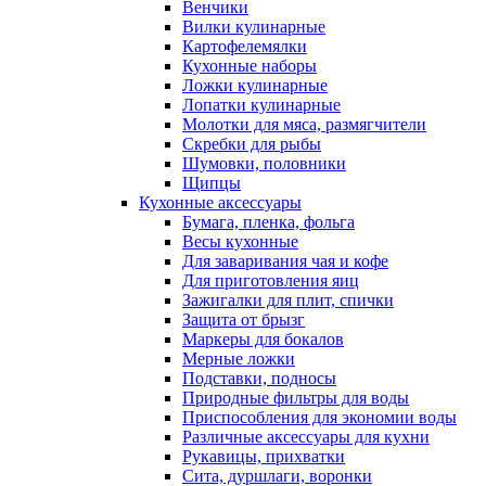
Венчики
Вилки кулинарные
Картофелемялки
Кухонные наборы
Ложки кулинарные
Лопатки кулинарные
Молотки для мяса, размягчители
Скребки для рыбы
Шумовки, половники
Щипцы
Кухонные аксессуары
Бумага, пленка, фольга
Весы кухонные
Для заваривания чая и кофе
Для приготовления яиц
Зажигалки для плит, спички
Защита от брызг
Маркеры для бокалов
Мерные ложки
Подставки, подносы
Природные фильтры для воды
Приспособления для экономии воды
Различные аксессуары для кухни
Рукавицы, прихватки
Сита, дуршлаги, воронки