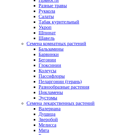
Пряности
Разные травы
Руккола
Салаты
Табак курительный
Укроп
Шпинат
Щавель
Семена комнатных растений
Бальзамины
Барвинки
Бегонии
Глоксинии
Колеусы
Пассифлоры
Пеларгонии (герань)
Разнообразные растения
Цикламены
Эустомы
Семена лекарственных растений
Валериана
Душица
Зверобой
Мелисса
Мята