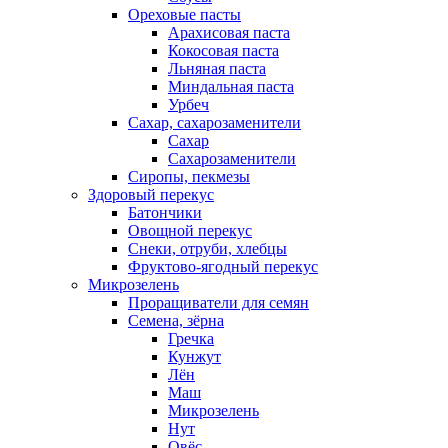
Ореховые пасты
Арахисовая паста
Кокосовая паста
Льняная паста
Миндальная паста
Урбеч
Сахар, сахарозаменители
Сахар
Сахарозаменители
Сиропы, пекмезы
Здоровый перекус
Батончики
Овощной перекус
Снеки, отруби, хлебцы
Фруктово-ягодный перекус
Микрозелень
Проращиватели для семян
Семена, зёрна
Гречка
Кунжут
Лён
Маш
Микрозелень
Нут
Овёс