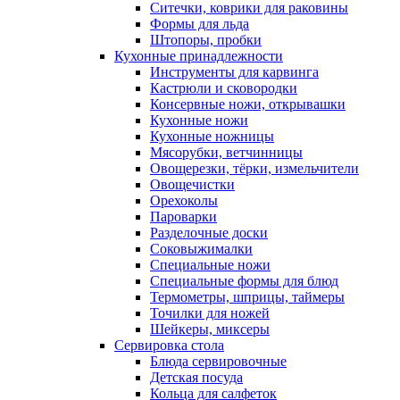
Ситечки, коврики для раковины
Формы для льда
Штопоры, пробки
Кухонные принадлежности
Инструменты для карвинга
Кастрюли и сковородки
Консервные ножи, открывашки
Кухонные ножи
Кухонные ножницы
Мясорубки, ветчинницы
Овощерезки, тёрки, измельчители
Овощечистки
Орехоколы
Пароварки
Разделочные доски
Соковыжималки
Специальные ножи
Специальные формы для блюд
Термометры, шприцы, таймеры
Точилки для ножей
Шейкеры, миксеры
Сервировка стола
Блюда сервировочные
Детская посуда
Кольца для салфеток