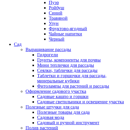
Пуэр
Ройбуш
Синий
Травяной
Улун
Фруктово-ягодный
Чайные напитки
Черный
Сад
Выращивание рассады
Гидрогели
Грунты, компоненты для почвы
Мини теплички для рассады
Сеялки, таблички для рассады
Таблетки и горшочки для рассады,
минеральные кубики
Фитолампы для растений и рассады
Оформление садового участка
Садовые кашпо и горшки
Садовые светильники и освещение участка
Полезные штучки для сада
Полезные товары для сада
Садовая мода
Садовый и ручной инструмент
Полив растений