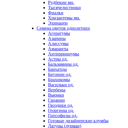
Рудбекии мн.
Тысячелистники
Фиалки
Хризантемы мн.
Эхинацеи
Семена цветов однолетних
Агератумы
Азарины
Алиссумы
Амаранты
Антирриниумы
Астры од.
Бальзамины од.
Бархатцы
Бегонии од.
Брахикомы
Васильки од.
Вербены
Вьюнки
Гацании
Гвоздики од.
Георгины од.
Гипсофилы од.
Готовые дизайнерские клумбы
Датуры (дурман)