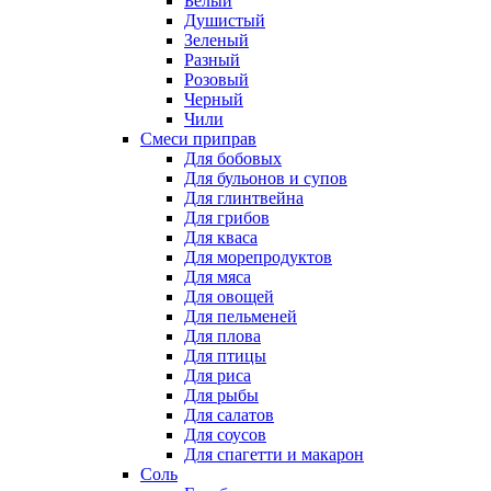
Белый
Душистый
Зеленый
Разный
Розовый
Черный
Чили
Смеси приправ
Для бобовых
Для бульонов и супов
Для глинтвейна
Для грибов
Для кваса
Для морепродуктов
Для мяса
Для овощей
Для пельменей
Для плова
Для птицы
Для риса
Для рыбы
Для салатов
Для соусов
Для спагетти и макарон
Соль