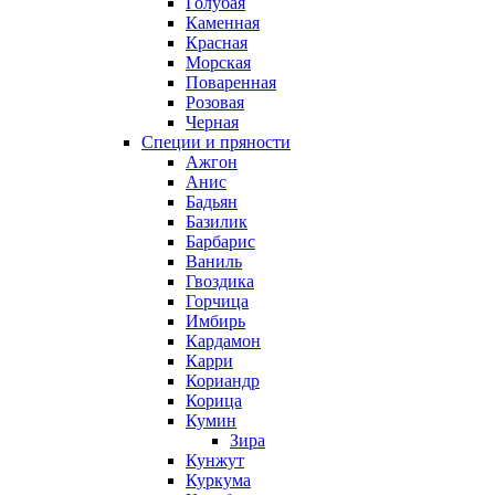
Голубая
Каменная
Красная
Морская
Поваренная
Розовая
Черная
Специи и пряности
Ажгон
Анис
Бадьян
Базилик
Барбарис
Ваниль
Гвоздика
Горчица
Имбирь
Кардамон
Карри
Кориандр
Корица
Кумин
Зира
Кунжут
Куркума