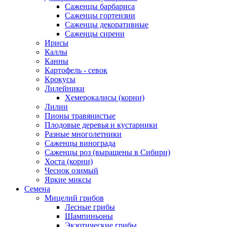
Саженцы барбариса
Саженцы гортензии
Саженцы декоративные
Саженцы сирени
Ирисы
Каллы
Канны
Картофель - севок
Крокусы
Лилейники
Хемерокалисы (корни)
Лилии
Пионы травянистые
Плодовые деревья и кустарники
Разные многолетники
Саженцы винограда
Саженцы роз (выращены в Сибири)
Хоста (корни)
Чеснок озимый
Яркие миксы
Семена
Мицелий грибов
Лесные грибы
Шампиньоны
Экзотические грибы