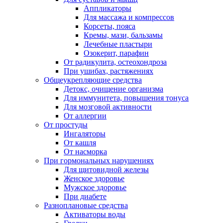
Аппликаторы
Для массажа и компрессов
Корсеты, пояса
Кремы, мази, бальзамы
Лечебные пластыри
Озокерит, парафин
От радикулита, остеохондроза
При ушибах, растяжениях
Общеукрепляющие средства
Детокс, очищение организма
Для иммунитета, повышения тонуса
Для мозговой активности
От аллергии
От простуды
Ингаляторы
От кашля
От насморка
При гормональных нарушениях
Для щитовидной железы
Женское здоровье
Мужское здоровье
При диабете
Разноплановые средства
Активаторы воды