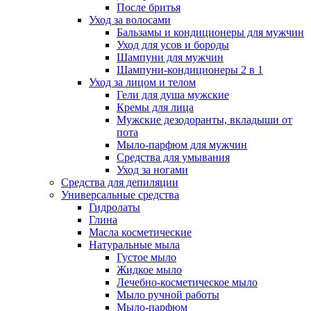
После бритья
Уход за волосами
Бальзамы и кондиционеры для мужчин
Уход для усов и бороды
Шампуни для мужчин
Шампуни-кондиционеры 2 в 1
Уход за лицом и телом
Гели для душа мужские
Кремы для лица
Мужские дезодоранты, вкладыши от
пота
Мыло-парфюм для мужчин
Средства для умывания
Уход за ногами
Средства для депиляции
Универсальные средства
Гидролаты
Глина
Масла косметические
Натуральные мыла
Густое мыло
Жидкое мыло
Лечебно-косметическое мыло
Мыло ручной работы
Мыло-парфюм