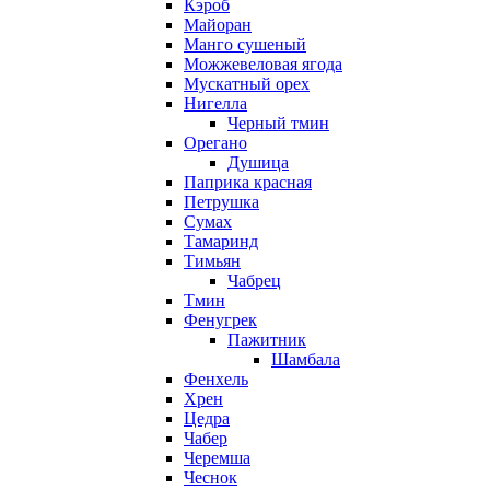
Кэроб
Майоран
Манго сушеный
Можжевеловая ягода
Мускатный орех
Нигелла
Черный тмин
Орегано
Душица
Паприка красная
Петрушка
Сумах
Тамаринд
Тимьян
Чабрец
Тмин
Фенугрек
Пажитник
Шамбала
Фенхель
Хрен
Цедра
Чабер
Черемша
Чеснок