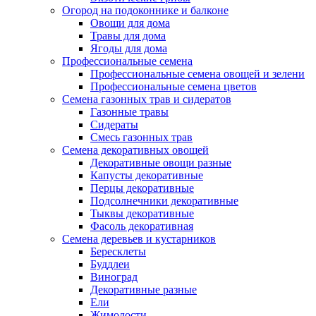
Огород на подоконнике и балконе
Овощи для дома
Травы для дома
Ягоды для дома
Профессиональные семена
Профессиональные семена овощей и зелени
Профессиональные семена цветов
Семена газонных трав и сидератов
Газонные травы
Сидераты
Смесь газонных трав
Семена декоративных овощей
Декоративные овощи разные
Капусты декоративные
Перцы декоративные
Подсолнечники декоративные
Тыквы декоративные
Фасоль декоративная
Семена деревьев и кустарников
Бересклеты
Буддлеи
Виноград
Декоративные разные
Ели
Жимолости