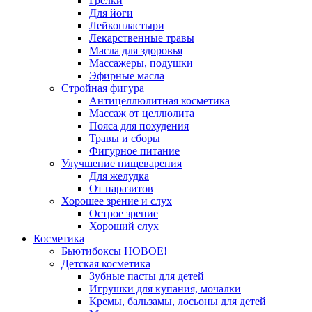
Грелки
Для йоги
Лейкопластыри
Лекарственные травы
Масла для здоровья
Массажеры, подушки
Эфирные масла
Стройная фигура
Антицеллюлитная косметика
Массаж от целлюлита
Пояса для похудения
Травы и сборы
Фигурное питание
Улучшение пищеварения
Для желудка
От паразитов
Хорошее зрение и слух
Острое зрение
Хороший слух
Косметика
Бьютибоксы НОВОЕ!
Детская косметика
Зубные пасты для детей
Игрушки для купания, мочалки
Кремы, бальзамы, лосьоны для детей