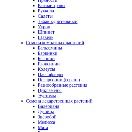
Пряности
Разные травы
Руккола
Салаты
Табак курительный
Укроп
Шпинат
Щавель
Семена комнатных растений
Бальзамины
Барвинки
Бегонии
Глоксинии
Колеусы
Пассифлоры
Пеларгонии (герань)
Разнообразные растения
Цикламены
Эустомы
Семена лекарственных растений
Валериана
Душица
Зверобой
Мелисса
Мята