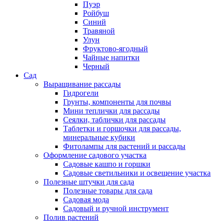
Пуэр
Ройбуш
Синий
Травяной
Улун
Фруктово-ягодный
Чайные напитки
Черный
Сад
Выращивание рассады
Гидрогели
Грунты, компоненты для почвы
Мини теплички для рассады
Сеялки, таблички для рассады
Таблетки и горшочки для рассады,
минеральные кубики
Фитолампы для растений и рассады
Оформление садового участка
Садовые кашпо и горшки
Садовые светильники и освещение участка
Полезные штучки для сада
Полезные товары для сада
Садовая мода
Садовый и ручной инструмент
Полив растений