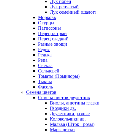
Лук порей
Лук репчатый
Лук семейный (шалот)
Морковь
Огурцы
Патиссоны
Перец острый
Перец сладкий
Разные овощи
Редис
Редька
Репа
Свекла
Сельдерей
Томаты (Помидоры)
Тыквы
Фасоль
Семена цветов
Семена цветов двулетних
Виолы, анютины глазки
Гвоздики дв.
Двулетники разные
Колокольчики дв.
Мальва (Шток - розы)
Маргаритки