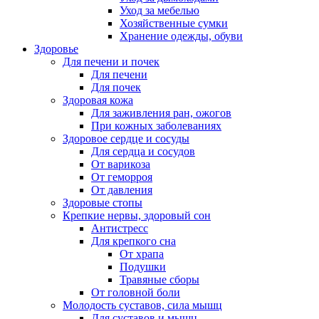
Уход за мебелью
Хозяйственные сумки
Хранение одежды, обуви
Здоровье
Для печени и почек
Для печени
Для почек
Здоровая кожа
Для заживления ран, ожогов
При кожных заболеваниях
Здоровое сердце и сосуды
Для сердца и сосудов
От варикоза
От геморроя
От давления
Здоровые стопы
Крепкие нервы, здоровый сон
Антистресс
Для крепкого сна
От храпа
Подушки
Травяные сборы
От головной боли
Молодость суставов, сила мышц
Для суставов и мышц