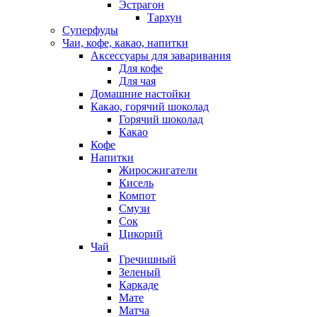
Эстрагон
Тархун
Суперфуды
Чаи, кофе, какао, напитки
Аксессуары для заваривания
Для кофе
Для чая
Домашние настойки
Какао, горячий шоколад
Горячий шоколад
Какао
Кофе
Напитки
Жиросжигатели
Кисель
Компот
Смузи
Сок
Цикорий
Чай
Гречишный
Зеленый
Каркаде
Мате
Матча