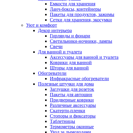
Емкости для хранения
Ланч-боксы, контейнеры
Пакеты для продуктов, зажимы
Сетки для хранения, экосумки
Уют и комфорт
Декор интерьера
Гирлянды и фонари
Светильники-ночники, лампы
Свечи
Для ванной и туалета
Аксессуары для ванной и туалета
Коврики для ванной
Шторы для ванной
Обогреватели
Инфракрасные обогреватели
Полезные штучки для дома
Заглушки для розеток
Пакеты для автошин
Придверные коврики
Различные аксессуары
Скатерти-пленки
Стопоры и фиксаторы
Таблетницы
Термометры оконные
Уход за дымоходами