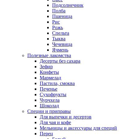
Подсолнечник
Полба
Пшеница
Рис
Рожь
Спельта
Тыква
Чечевица
Ячмень
Полезные лакомства
Десерты без сахара
Зефир
Конфеты
Мармелад
Пастила, смоква
Печенье
Сухофрукты
Чурчхела
Шоколад
Специи и приправы
Для выпечки и десертов
Для чая и кофе
Мельницы и аксессуары для специй
Перец