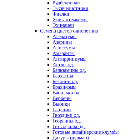
Рудбекии мн.
Тысячелистники
Фиалки
Хризантемы мн.
Эхинацеи
Семена цветов однолетних
Агератумы
Азарины
Алиссумы
Амаранты
Антирриниумы
Астры од.
Бальзамины од.
Бархатцы
Бегонии од.
Брахикомы
Васильки од.
Вербены
Вьюнки
Гацании
Гвоздики од.
Георгины од.
Гипсофилы од.
Готовые дизайнерские клумбы
Датуры (дурман)