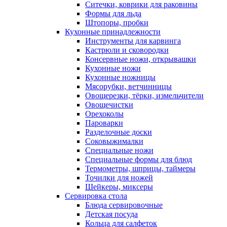
Ситечки, коврики для раковины
Формы для льда
Штопоры, пробки
Кухонные принадлежности
Инструменты для карвинга
Кастрюли и сковородки
Консервные ножи, открывашки
Кухонные ножи
Кухонные ножницы
Мясорубки, ветчинницы
Овощерезки, тёрки, измельчители
Овощечистки
Орехоколы
Пароварки
Разделочные доски
Соковыжималки
Специальные ножи
Специальные формы для блюд
Термометры, шприцы, таймеры
Точилки для ножей
Шейкеры, миксеры
Сервировка стола
Блюда сервировочные
Детская посуда
Кольца для салфеток