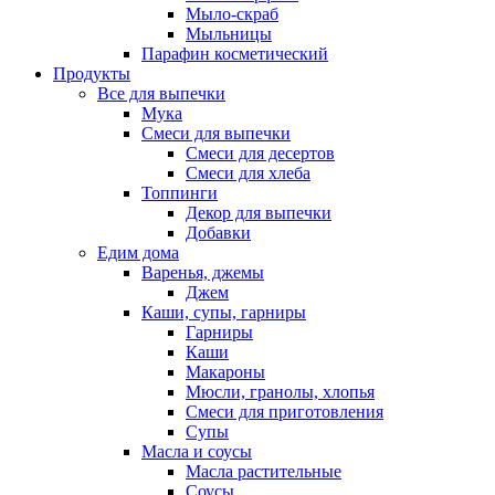
Мыло-скраб
Мыльницы
Парафин косметический
Продукты
Все для выпечки
Мука
Смеси для выпечки
Смеси для десертов
Смеси для хлеба
Топпинги
Декор для выпечки
Добавки
Едим дома
Варенья, джемы
Джем
Каши, супы, гарниры
Гарниры
Каши
Макароны
Мюсли, гранолы, хлопья
Смеси для приготовления
Супы
Масла и соусы
Масла растительные
Соусы