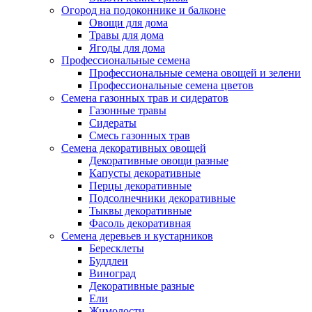
Огород на подоконнике и балконе
Овощи для дома
Травы для дома
Ягоды для дома
Профессиональные семена
Профессиональные семена овощей и зелени
Профессиональные семена цветов
Семена газонных трав и сидератов
Газонные травы
Сидераты
Смесь газонных трав
Семена декоративных овощей
Декоративные овощи разные
Капусты декоративные
Перцы декоративные
Подсолнечники декоративные
Тыквы декоративные
Фасоль декоративная
Семена деревьев и кустарников
Бересклеты
Буддлеи
Виноград
Декоративные разные
Ели
Жимолости