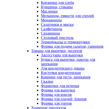
Корзинки для хлеба
Кувшины, стаканы
Масленки
Мельницы, емкости для специй
Менажницы
Салатники и миски
Салфетницы
Сахарницы
Столовый текстиль
Термобокалы и термокружки
Формы для подачи салатов, гарниров
Товары для выпечки, десертов
Аксессуары для выпечки
Бумага для выпечки, пакеты для
запекания
Для кондитерского декора
Кисточки кондитерские
Коврики для теста, запекания
Скалки
Формочки для печенья
Формы для выпечки
Формы для кексов
Формы для оладий, блинов
Формы для тортов
Хранение продуктов