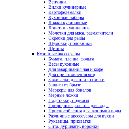
Венчики
Вилки кулинарные
Картофелемялки
Кухонные наборы
Ложки кулинарные
Лопатки кулинарные
Молотки для мяса, размягчители
Скребки для рыбы
Шумовки, половники
Щипцы
Кухонные аксессуары
Бумага, пленка, фольга
Весы кухонные
Для заваривания чая и кофе
Для приготовления яиц
Зажигалки для плит, спички
Защита от брызг
Маркеры для бокалов
Мерные ложки
Подставки, подносы
Природные фильтры для воды
Приспособления для экономии воды
Различные аксессуары для кухни
Рукавицы, прихватки
Сита, дуршлаги, воронки