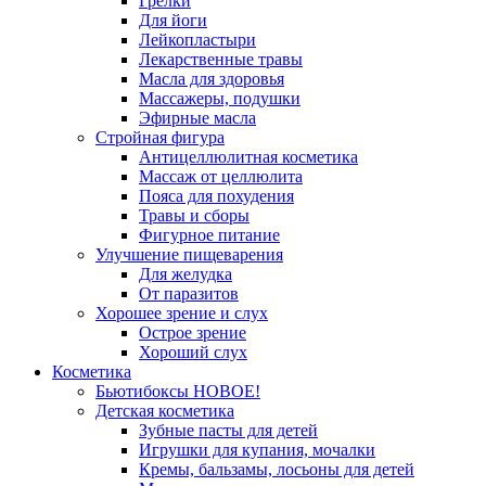
Грелки
Для йоги
Лейкопластыри
Лекарственные травы
Масла для здоровья
Массажеры, подушки
Эфирные масла
Стройная фигура
Антицеллюлитная косметика
Массаж от целлюлита
Пояса для похудения
Травы и сборы
Фигурное питание
Улучшение пищеварения
Для желудка
От паразитов
Хорошее зрение и слух
Острое зрение
Хороший слух
Косметика
Бьютибоксы НОВОЕ!
Детская косметика
Зубные пасты для детей
Игрушки для купания, мочалки
Кремы, бальзамы, лосьоны для детей