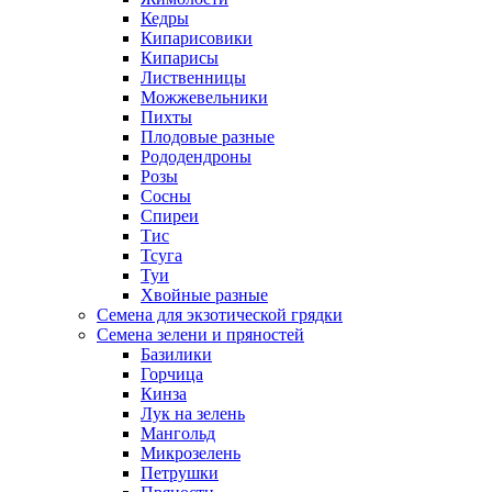
Кедры
Кипарисовики
Кипарисы
Лиственницы
Можжевельники
Пихты
Плодовые разные
Рододендроны
Розы
Сосны
Спиреи
Тис
Тсуга
Туи
Хвойные разные
Семена для экзотической грядки
Семена зелени и пряностей
Базилики
Горчица
Кинза
Лук на зелень
Мангольд
Микрозелень
Петрушки