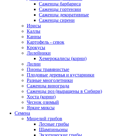
Саженцы барбариса
Саженцы гортензии
Саженцы декоративные
Саженцы сирени
Ирисы
Каллы
Канны
Картофель - севок
Крокусы
Лилейники
Хемерокалисы (корни)
Лилии
Пионы травянистые
Плодовые деревья и кустарники
Разные многолетники
Саженцы винограда
Саженцы роз (выращены в Сибири)
Хоста (корни)
Чеснок озимый
Яркие миксы
Семена
Мицелий грибов
Лесные грибы
Шампиньоны
Экзотические грибы