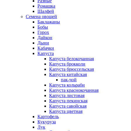
Разные
Ромашка
Шалфей
Семена овощей
Баклажаны
Бобы
Горох
Дайкон
Дыни
Кабачки
Капуста
Капуста белокочанная
Капуста брокколи
Капуста брюссельская
Капуста китайская
пак-чой
Капуста кольраби
Капуста краснокочанная
Капуста листовая
Капуста пекинская
Капуста савойская
Капуста цветная
Картофель
Кукуруза
Лук