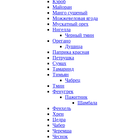
Кэроб
Майоран
Манго сушеный
Можжевеловая ягода
Мускатный орех
Нигелла
Черный тмин
Орегано
Душица
Паприка красная
Петрушка
Сумах
Тамаринд
Тимьян
Чабрец
Тмин
Фенугрек
Пажитник
Шамбала
Фенхель
Хрен
Цедра
Чабер
Черемша
Чеснок