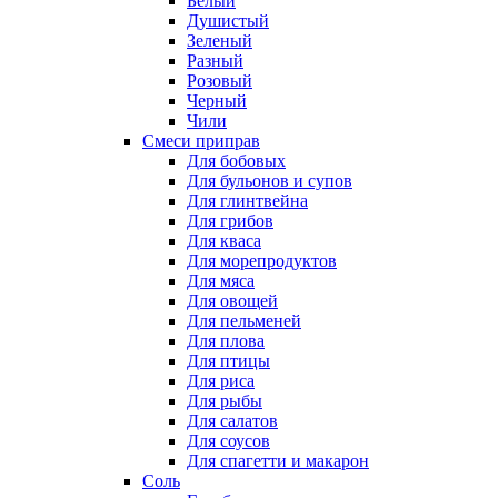
Белый
Душистый
Зеленый
Разный
Розовый
Черный
Чили
Смеси приправ
Для бобовых
Для бульонов и супов
Для глинтвейна
Для грибов
Для кваса
Для морепродуктов
Для мяса
Для овощей
Для пельменей
Для плова
Для птицы
Для риса
Для рыбы
Для салатов
Для соусов
Для спагетти и макарон
Соль