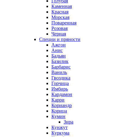
Голубая
Каменная
Красная
Морская
Поваренная
Розовая
Черная
Специи и пряности
Ажгон
Анис
Бадьян
Базилик
Барбарис
Ваниль
Гвоздика
Горчица
Имбирь
Кардамон
Карри
Кориандр
Корица
Кумин
Зира
Кунжут
Куркума