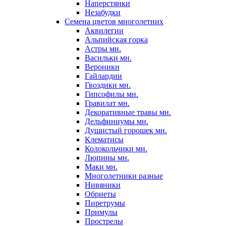
Наперстянки
Незабудки
Семена цветов многолетних
Аквилегии
Альпийская горка
Астры мн.
Васильки мн.
Вероники
Гайлардии
Гвоздики мн.
Гипсофилы мн.
Гравилат мн.
Декоративные травы мн.
Дельфиниумы мн.
Душистый горошек мн.
Клематисы
Колокольчики мн.
Люпины мн.
Маки мн.
Многолетники разные
Нивяники
Обриеты
Пиретрумы
Примулы
Прострелы