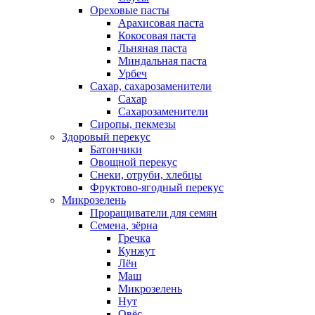
Ореховые пасты
Арахисовая паста
Кокосовая паста
Льняная паста
Миндальная паста
Урбеч
Сахар, сахарозаменители
Сахар
Сахарозаменители
Сиропы, пекмезы
Здоровый перекус
Батончики
Овощной перекус
Снеки, отруби, хлебцы
Фруктово-ягодный перекус
Микрозелень
Проращиватели для семян
Семена, зёрна
Гречка
Кунжут
Лён
Маш
Микрозелень
Нут
Овёс