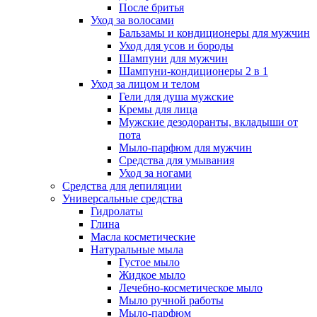
После бритья
Уход за волосами
Бальзамы и кондиционеры для мужчин
Уход для усов и бороды
Шампуни для мужчин
Шампуни-кондиционеры 2 в 1
Уход за лицом и телом
Гели для душа мужские
Кремы для лица
Мужские дезодоранты, вкладыши от
пота
Мыло-парфюм для мужчин
Средства для умывания
Уход за ногами
Средства для депиляции
Универсальные средства
Гидролаты
Глина
Масла косметические
Натуральные мыла
Густое мыло
Жидкое мыло
Лечебно-косметическое мыло
Мыло ручной работы
Мыло-парфюм