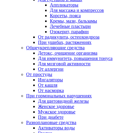
Аппликаторы
Для массажа и компрессов
Корсеты, пояса
Кремы, мази, бальзамы
Лечебные пластыри
Озокерит, парафин
От радикулита, остеохондроза
При ушибах, растяжениях
Общеукрепляющие средства
Детокс, очищение организма
Для иммунитета, повышения тонуса
Для мозговой активности
От аллергии
От простуды
Ингаляторы
От кашля
От насморка
При гормональных нарушениях
Для щитовидной железы
Женское здоровье
Мужское здоровье
При диабете
Разноплановые средства
Активаторы воды