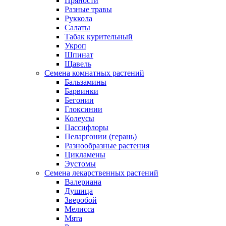
Пряности
Разные травы
Руккола
Салаты
Табак курительный
Укроп
Шпинат
Щавель
Семена комнатных растений
Бальзамины
Барвинки
Бегонии
Глоксинии
Колеусы
Пассифлоры
Пеларгонии (герань)
Разнообразные растения
Цикламены
Эустомы
Семена лекарственных растений
Валериана
Душица
Зверобой
Мелисса
Мята