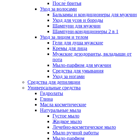
После бритья
Уход за волосами
Бальзамы и кондиционеры для мужчин
Уход для усов и бороды
Шампуни для мужчин
Шампуни-кондиционеры 2 в 1
Уход за лицом и телом
Гели для душа мужские
Кремы для лица
Мужские дезодоранты, вкладыши от
пота
Мыло-парфюм для мужчин
Средства для умывания
Уход за ногами
Средства для депиляции
Универсальные средства
Гидролаты
Глина
Масла косметические
Натуральные мыла
Густое мыло
Жидкое мыло
Лечебно-косметическое мыло
Мыло ручной работы
Мыло-парфюм