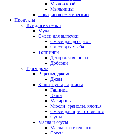
Мыло-скраб
Мыльницы
Парафин косметический
Продукты
Все для выпечки
Мука
Смеси для выпечки
Смеси для десертов
Смеси для хлеба
Топпинги
Декор для выпечки
Добавки
Едим дома
Варенья, джемы
Джем
Каши, супы, гарниры
Гарниры
Каши
Макароны
Мюсли, гранолы, хлопья
Смеси для приготовления
Супы
Масла и соусы
Масла растительные
Соусы