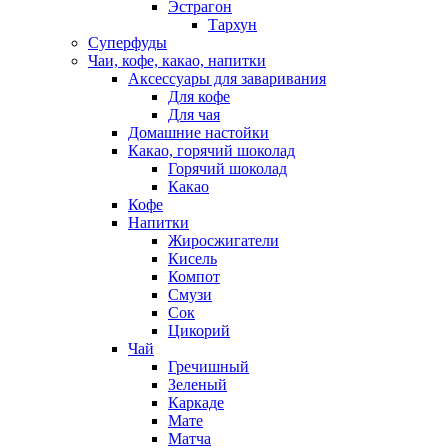
Эстрагон
Тархун
Суперфуды
Чаи, кофе, какао, напитки
Аксессуары для заваривания
Для кофе
Для чая
Домашние настойки
Какао, горячий шоколад
Горячий шоколад
Какао
Кофе
Напитки
Жиросжигатели
Кисель
Компот
Смузи
Сок
Цикорий
Чай
Гречишный
Зеленый
Каркаде
Мате
Матча