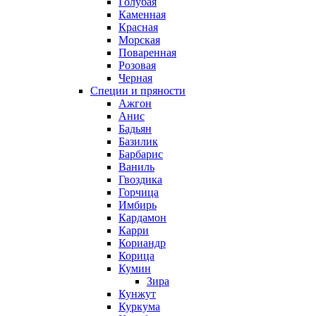
Голубая
Каменная
Красная
Морская
Поваренная
Розовая
Черная
Специи и пряности
Ажгон
Анис
Бадьян
Базилик
Барбарис
Ваниль
Гвоздика
Горчица
Имбирь
Кардамон
Карри
Кориандр
Корица
Кумин
Зира
Кунжут
Куркума