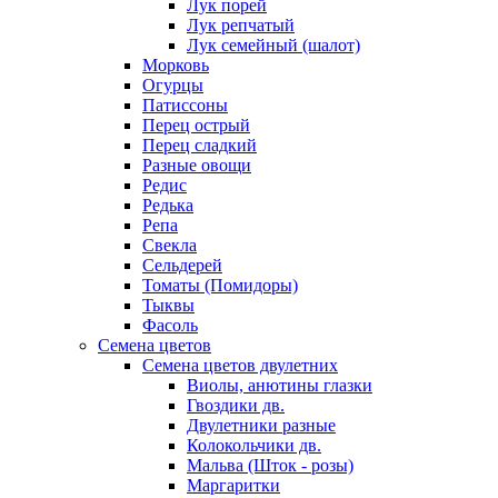
Лук порей
Лук репчатый
Лук семейный (шалот)
Морковь
Огурцы
Патиссоны
Перец острый
Перец сладкий
Разные овощи
Редис
Редька
Репа
Свекла
Сельдерей
Томаты (Помидоры)
Тыквы
Фасоль
Семена цветов
Семена цветов двулетних
Виолы, анютины глазки
Гвоздики дв.
Двулетники разные
Колокольчики дв.
Мальва (Шток - розы)
Маргаритки