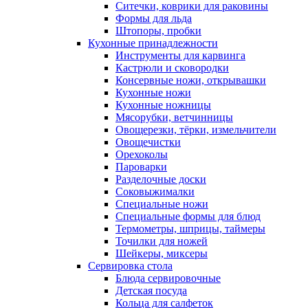
Ситечки, коврики для раковины
Формы для льда
Штопоры, пробки
Кухонные принадлежности
Инструменты для карвинга
Кастрюли и сковородки
Консервные ножи, открывашки
Кухонные ножи
Кухонные ножницы
Мясорубки, ветчинницы
Овощерезки, тёрки, измельчители
Овощечистки
Орехоколы
Пароварки
Разделочные доски
Соковыжималки
Специальные ножи
Специальные формы для блюд
Термометры, шприцы, таймеры
Точилки для ножей
Шейкеры, миксеры
Сервировка стола
Блюда сервировочные
Детская посуда
Кольца для салфеток