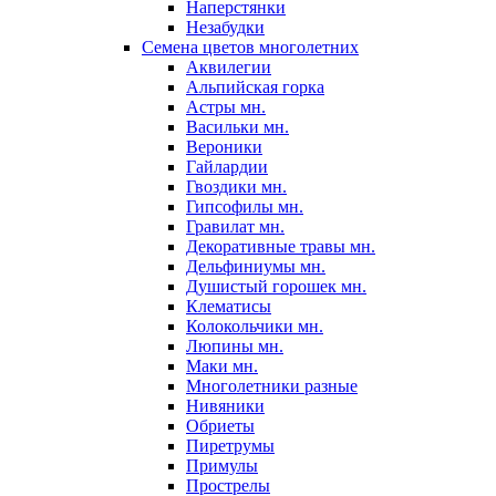
Наперстянки
Незабудки
Семена цветов многолетних
Аквилегии
Альпийская горка
Астры мн.
Васильки мн.
Вероники
Гайлардии
Гвоздики мн.
Гипсофилы мн.
Гравилат мн.
Декоративные травы мн.
Дельфиниумы мн.
Душистый горошек мн.
Клематисы
Колокольчики мн.
Люпины мн.
Маки мн.
Многолетники разные
Нивяники
Обриеты
Пиретрумы
Примулы
Прострелы