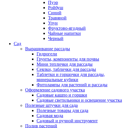
Пуэр
Ройбуш
Синий
Травяной
Улун
Фруктово-ягодный
Чайные напитки
Черный
Сад
Выращивание рассады
Гидрогели
Грунты, компоненты для почвы
Мини теплички для рассады
Сеялки, таблички для рассады
Таблетки и горшочки для рассады,
минеральные кубики
Фитолампы для растений и рассады
Оформление садового участка
Садовые кашпо и горшки
Садовые светильники и освещение участка
Полезные штучки для сада
Полезные товары для сада
Садовая мода
Садовый и ручной инструмент
Полив растений