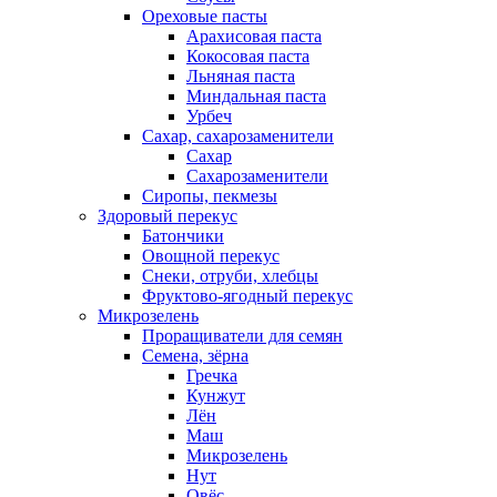
Ореховые пасты
Арахисовая паста
Кокосовая паста
Льняная паста
Миндальная паста
Урбеч
Сахар, сахарозаменители
Сахар
Сахарозаменители
Сиропы, пекмезы
Здоровый перекус
Батончики
Овощной перекус
Снеки, отруби, хлебцы
Фруктово-ягодный перекус
Микрозелень
Проращиватели для семян
Семена, зёрна
Гречка
Кунжут
Лён
Маш
Микрозелень
Нут
Овёс