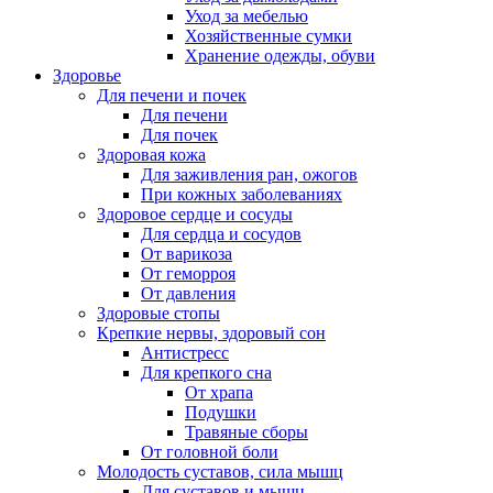
Уход за мебелью
Хозяйственные сумки
Хранение одежды, обуви
Здоровье
Для печени и почек
Для печени
Для почек
Здоровая кожа
Для заживления ран, ожогов
При кожных заболеваниях
Здоровое сердце и сосуды
Для сердца и сосудов
От варикоза
От геморроя
От давления
Здоровые стопы
Крепкие нервы, здоровый сон
Антистресс
Для крепкого сна
От храпа
Подушки
Травяные сборы
От головной боли
Молодость суставов, сила мышц
Для суставов и мышц