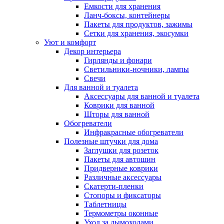
Емкости для хранения
Ланч-боксы, контейнеры
Пакеты для продуктов, зажимы
Сетки для хранения, экосумки
Уют и комфорт
Декор интерьера
Гирлянды и фонари
Светильники-ночники, лампы
Свечи
Для ванной и туалета
Аксессуары для ванной и туалета
Коврики для ванной
Шторы для ванной
Обогреватели
Инфракрасные обогреватели
Полезные штучки для дома
Заглушки для розеток
Пакеты для автошин
Придверные коврики
Различные аксессуары
Скатерти-пленки
Стопоры и фиксаторы
Таблетницы
Термометры оконные
Уход за дымоходами