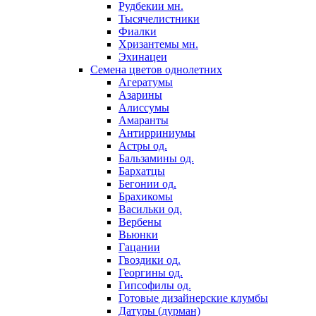
Рудбекии мн.
Тысячелистники
Фиалки
Хризантемы мн.
Эхинацеи
Семена цветов однолетних
Агератумы
Азарины
Алиссумы
Амаранты
Антирриниумы
Астры од.
Бальзамины од.
Бархатцы
Бегонии од.
Брахикомы
Васильки од.
Вербены
Вьюнки
Гацании
Гвоздики од.
Георгины од.
Гипсофилы од.
Готовые дизайнерские клумбы
Датуры (дурман)