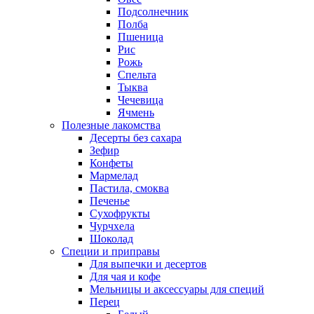
Подсолнечник
Полба
Пшеница
Рис
Рожь
Спельта
Тыква
Чечевица
Ячмень
Полезные лакомства
Десерты без сахара
Зефир
Конфеты
Мармелад
Пастила, смоква
Печенье
Сухофрукты
Чурчхела
Шоколад
Специи и приправы
Для выпечки и десертов
Для чая и кофе
Мельницы и аксессуары для специй
Перец