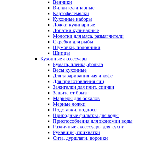
Венчики
Вилки кулинарные
Картофелемялки
Кухонные наборы
Ложки кулинарные
Лопатки кулинарные
Молотки для мяса, размягчители
Скребки для рыбы
Шумовки, половники
Щипцы
Кухонные аксессуары
Бумага, пленка, фольга
Весы кухонные
Для заваривания чая и кофе
Для приготовления яиц
Зажигалки для плит, спички
Защита от брызг
Маркеры для бокалов
Мерные ложки
Подставки, подносы
Природные фильтры для воды
Приспособления для экономии воды
Различные аксессуары для кухни
Рукавицы, прихватки
Сита, дуршлаги, воронки