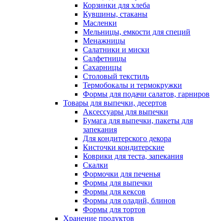
Корзинки для хлеба
Кувшины, стаканы
Масленки
Мельницы, емкости для специй
Менажницы
Салатники и миски
Салфетницы
Сахарницы
Столовый текстиль
Термобокалы и термокружки
Формы для подачи салатов, гарниров
Товары для выпечки, десертов
Аксессуары для выпечки
Бумага для выпечки, пакеты для
запекания
Для кондитерского декора
Кисточки кондитерские
Коврики для теста, запекания
Скалки
Формочки для печенья
Формы для выпечки
Формы для кексов
Формы для оладий, блинов
Формы для тортов
Хранение продуктов