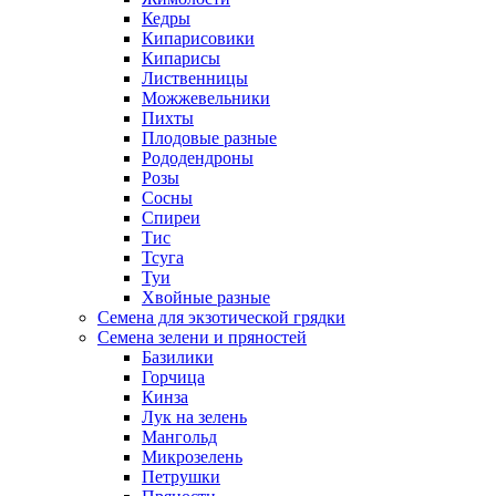
Кедры
Кипарисовики
Кипарисы
Лиственницы
Можжевельники
Пихты
Плодовые разные
Рододендроны
Розы
Сосны
Спиреи
Тис
Тсуга
Туи
Хвойные разные
Семена для экзотической грядки
Семена зелени и пряностей
Базилики
Горчица
Кинза
Лук на зелень
Мангольд
Микрозелень
Петрушки