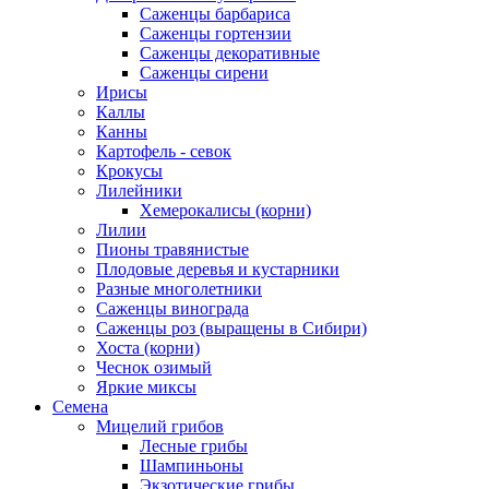
Саженцы барбариса
Саженцы гортензии
Саженцы декоративные
Саженцы сирени
Ирисы
Каллы
Канны
Картофель - севок
Крокусы
Лилейники
Хемерокалисы (корни)
Лилии
Пионы травянистые
Плодовые деревья и кустарники
Разные многолетники
Саженцы винограда
Саженцы роз (выращены в Сибири)
Хоста (корни)
Чеснок озимый
Яркие миксы
Семена
Мицелий грибов
Лесные грибы
Шампиньоны
Экзотические грибы