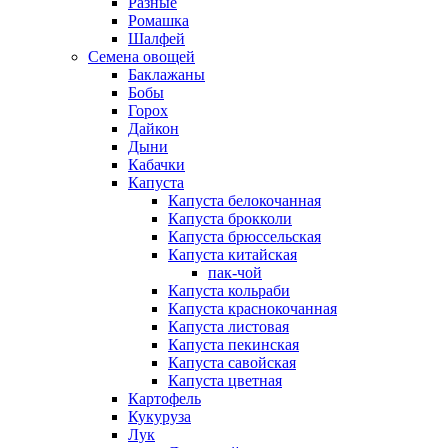
Разные
Ромашка
Шалфей
Семена овощей
Баклажаны
Бобы
Горох
Дайкон
Дыни
Кабачки
Капуста
Капуста белокочанная
Капуста брокколи
Капуста брюссельская
Капуста китайская
пак-чой
Капуста кольраби
Капуста краснокочанная
Капуста листовая
Капуста пекинская
Капуста савойская
Капуста цветная
Картофель
Кукуруза
Лук