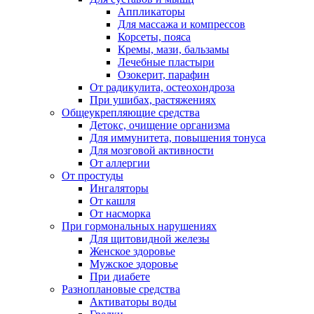
Аппликаторы
Для массажа и компрессов
Корсеты, пояса
Кремы, мази, бальзамы
Лечебные пластыри
Озокерит, парафин
От радикулита, остеохондроза
При ушибах, растяжениях
Общеукрепляющие средства
Детокс, очищение организма
Для иммунитета, повышения тонуса
Для мозговой активности
От аллергии
От простуды
Ингаляторы
От кашля
От насморка
При гормональных нарушениях
Для щитовидной железы
Женское здоровье
Мужское здоровье
При диабете
Разноплановые средства
Активаторы воды