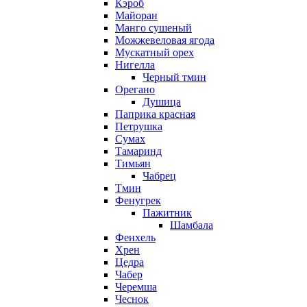
Кэроб
Майоран
Манго сушеный
Можжевеловая ягода
Мускатный орех
Нигелла
Черный тмин
Орегано
Душица
Паприка красная
Петрушка
Сумах
Тамаринд
Тимьян
Чабрец
Тмин
Фенугрек
Пажитник
Шамбала
Фенхель
Хрен
Цедра
Чабер
Черемша
Чеснок