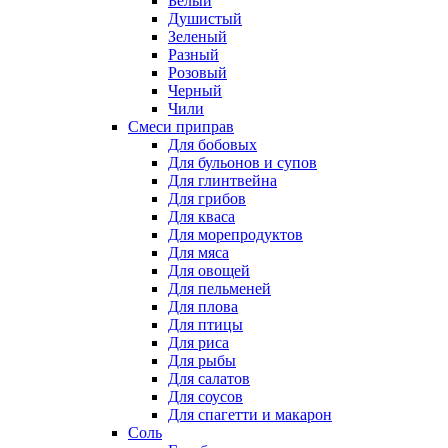
Белый
Душистый
Зеленый
Разный
Розовый
Черный
Чили
Смеси приправ
Для бобовых
Для бульонов и супов
Для глинтвейна
Для грибов
Для кваса
Для морепродуктов
Для мяса
Для овощей
Для пельменей
Для плова
Для птицы
Для риса
Для рыбы
Для салатов
Для соусов
Для спагетти и макарон
Соль