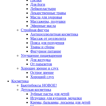
Грелки
Для йоги
Лейкопластыри
Лекарственные травы
Масла для здоровья
Массажеры, подушки
Эфирные масла
Стройная фигура
Антицеллюлитная косметика
Массаж от целлюлита
Пояса для похудения
Травы и сборы
Фигурное питание
Улучшение пищеварения
Для желудка
От паразитов
Хорошее зрение и слух
Острое зрение
Хороший слух
Косметика
Бьютибоксы НОВОЕ!
Детская косметика
Зубные пасты для детей
Игрушки для купания, мочалки
Кремы, бальзамы, лосьоны для детей