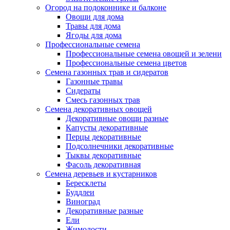
Огород на подоконнике и балконе
Овощи для дома
Травы для дома
Ягоды для дома
Профессиональные семена
Профессиональные семена овощей и зелени
Профессиональные семена цветов
Семена газонных трав и сидератов
Газонные травы
Сидераты
Смесь газонных трав
Семена декоративных овощей
Декоративные овощи разные
Капусты декоративные
Перцы декоративные
Подсолнечники декоративные
Тыквы декоративные
Фасоль декоративная
Семена деревьев и кустарников
Бересклеты
Буддлеи
Виноград
Декоративные разные
Ели
Жимолости