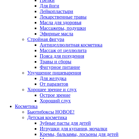
Грелки
Для йоги
Лейкопластыри
Лекарственные травы
Масла для здоровья
Массажеры, подушки
Эфирные масла
Стройная фигура
Антицеллюлитная косметика
Массаж от целлюлита
Пояса для похудения
Травы и сборы
Фигурное питание
Улучшение пищеварения
Для желудка
От паразитов
Хорошее зрение и слух
Острое зрение
Хороший слух
Косметика
Бьютибоксы НОВОЕ!
Детская косметика
Зубные пасты для детей
Игрушки для купания, мочалки
Кремы, бальзамы, лосьоны для детей