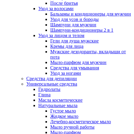
После бритья
Уход за волосами
Бальзамы и кондиционеры для мужчин
Уход для усов и бороды
Шампуни для мужчин
Шампуни-кондиционеры 2 в 1
Уход за лицом и телом
Гели для душа мужские
Кремы для лица
Мужские дезодоранты, вкладыши от
пота
Мыло-парфюм для мужчин
Средства для умывания
Уход за ногами
Средства для депиляции
Универсальные средства
Гидролаты
Глина
Масла косметические
Натуральные мыла
Густое мыло
Жидкое мыло
Лечебно-косметическое мыло
Мыло ручной работы
Мыло-парфюм