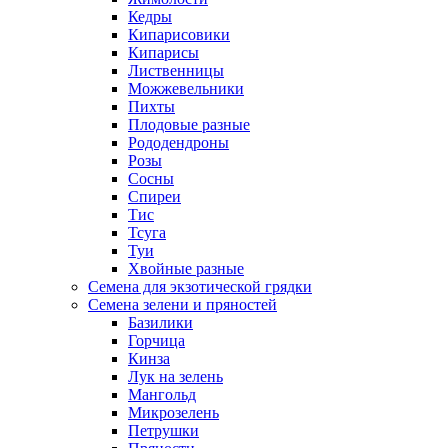
Кедры
Кипарисовики
Кипарисы
Лиственницы
Можжевельники
Пихты
Плодовые разные
Рододендроны
Розы
Сосны
Спиреи
Тис
Тсуга
Туи
Хвойные разные
Семена для экзотической грядки
Семена зелени и пряностей
Базилики
Горчица
Кинза
Лук на зелень
Мангольд
Микрозелень
Петрушки