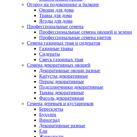
Огород на подоконнике и балконе
Овощи для дома
Травы для дома
Ягоды для дома
Профессиональные семена
Профессиональные семена овощей и зелени
Профессиональные семена цветов
Семена газонных трав и сидератов
Газонные травы
Сидераты
Смесь газонных трав
Семена декоративных овощей
Декоративные овощи разные
Капусты декоративные
Перцы декоративные
Подсолнечники декоративные
Тыквы декоративные
Фасоль декоративная
Семена деревьев и кустарников
Бересклеты
Буддлеи
Виноград
Декоративные разные
Ели
Жимолости