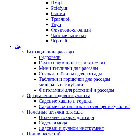
Пуэр
Ройбуш
Синий
Травяной
Улун
Фруктово-ягодный
Чайные напитки
Черный
Сад
Выращивание рассады
Гидрогели
Грунты, компоненты для почвы
Мини теплички для рассады
Сеялки, таблички для рассады
Таблетки и горшочки для рассады,
минеральные кубики
Фитолампы для растений и рассады
Оформление садового участка
Садовые кашпо и горшки
Садовые светильники и освещение участка
Полезные штучки для сада
Полезные товары для сада
Садовая мода
Садовый и ручной инструмент
Полив растений