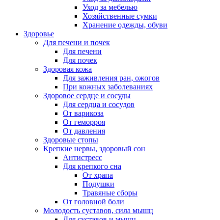
Уход за мебелью
Хозяйственные сумки
Хранение одежды, обуви
Здоровье
Для печени и почек
Для печени
Для почек
Здоровая кожа
Для заживления ран, ожогов
При кожных заболеваниях
Здоровое сердце и сосуды
Для сердца и сосудов
От варикоза
От геморроя
От давления
Здоровые стопы
Крепкие нервы, здоровый сон
Антистресс
Для крепкого сна
От храпа
Подушки
Травяные сборы
От головной боли
Молодость суставов, сила мышц
Для суставов и мышц