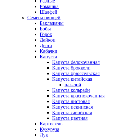
Разные
Ромашка
Шалфей
Семена овощей
Баклажаны
Бобы
Горох
Дайкон
Дыни
Кабачки
Капуста
Капуста белокочанная
Капуста брокколи
Капуста брюссельская
Капуста китайская
пак-чой
Капуста кольраби
Капуста краснокочанная
Капуста листовая
Капуста пекинская
Капуста савойская
Капуста цветная
Картофель
Кукуруза
Лук