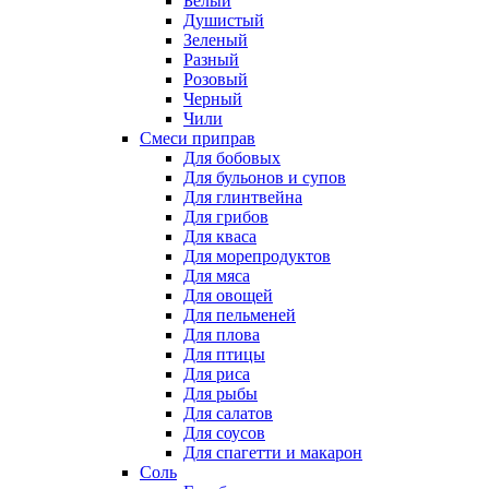
Белый
Душистый
Зеленый
Разный
Розовый
Черный
Чили
Смеси приправ
Для бобовых
Для бульонов и супов
Для глинтвейна
Для грибов
Для кваса
Для морепродуктов
Для мяса
Для овощей
Для пельменей
Для плова
Для птицы
Для риса
Для рыбы
Для салатов
Для соусов
Для спагетти и макарон
Соль