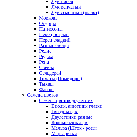
Лук порей
Лук репчатый
Лук семейный (шалот)
Морковь
Огурцы
Патиссоны
Перец острый
Перец сладкий
Разные овощи
Редис
Редька
Репа
Свекла
Сельдерей
Томаты (Помидоры)
Тыквы
Фасоль
Семена цветов
Семена цветов двулетних
Виолы, анютины глазки
Гвоздики дв.
Двулетники разные
Колокольчики дв.
Мальва (Шток - розы)
Маргаритки