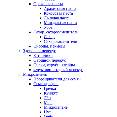
Ореховые пасты
Арахисовая паста
Кокосовая паста
Льняная паста
Миндальная паста
Урбеч
Сахар, сахарозаменители
Сахар
Сахарозаменители
Сиропы, пекмезы
Здоровый перекус
Батончики
Овощной перекус
Снеки, отруби, хлебцы
Фруктово-ягодный перекус
Микрозелень
Проращиватели для семян
Семена, зёрна
Гречка
Кунжут
Лён
Маш
Микрозелень
Нут
Овёс