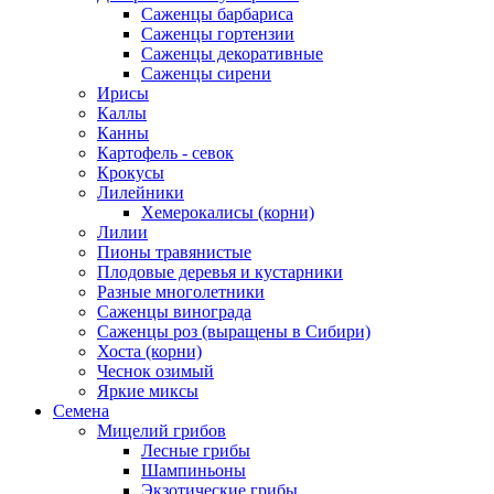
Саженцы барбариса
Саженцы гортензии
Саженцы декоративные
Саженцы сирени
Ирисы
Каллы
Канны
Картофель - севок
Крокусы
Лилейники
Хемерокалисы (корни)
Лилии
Пионы травянистые
Плодовые деревья и кустарники
Разные многолетники
Саженцы винограда
Саженцы роз (выращены в Сибири)
Хоста (корни)
Чеснок озимый
Яркие миксы
Семена
Мицелий грибов
Лесные грибы
Шампиньоны
Экзотические грибы