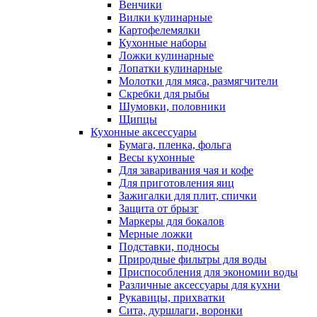
Венчики
Вилки кулинарные
Картофелемялки
Кухонные наборы
Ложки кулинарные
Лопатки кулинарные
Молотки для мяса, размягчители
Скребки для рыбы
Шумовки, половники
Щипцы
Кухонные аксессуары
Бумага, пленка, фольга
Весы кухонные
Для заваривания чая и кофе
Для приготовления яиц
Зажигалки для плит, спички
Защита от брызг
Маркеры для бокалов
Мерные ложки
Подставки, подносы
Природные фильтры для воды
Приспособления для экономии воды
Различные аксессуары для кухни
Рукавицы, прихватки
Сита, дуршлаги, воронки