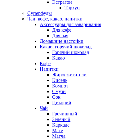
Эстрагон
Тархун
Суперфуды
Чаи, кофе, какао, напитки
Аксессуары для заваривания
Для кофе
Для чая
Домашние настойки
Какао, горячий шоколад
Горячий шоколад
Какао
Кофе
Напитки
Жиросжигатели
Кисель
Компот
Смузи
Сок
Цикорий
Чай
Гречишный
Зеленый
Каркаде
Мате
Матча