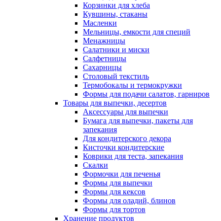
Корзинки для хлеба
Кувшины, стаканы
Масленки
Мельницы, емкости для специй
Менажницы
Салатники и миски
Салфетницы
Сахарницы
Столовый текстиль
Термобокалы и термокружки
Формы для подачи салатов, гарниров
Товары для выпечки, десертов
Аксессуары для выпечки
Бумага для выпечки, пакеты для
запекания
Для кондитерского декора
Кисточки кондитерские
Коврики для теста, запекания
Скалки
Формочки для печенья
Формы для выпечки
Формы для кексов
Формы для оладий, блинов
Формы для тортов
Хранение продуктов