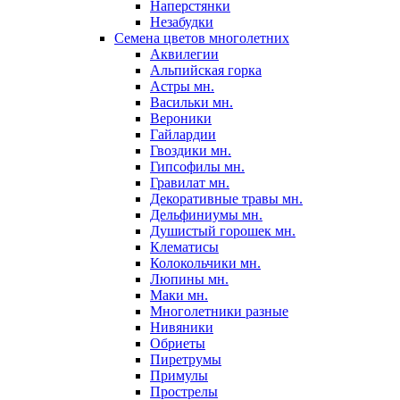
Наперстянки
Незабудки
Семена цветов многолетних
Аквилегии
Альпийская горка
Астры мн.
Васильки мн.
Вероники
Гайлардии
Гвоздики мн.
Гипсофилы мн.
Гравилат мн.
Декоративные травы мн.
Дельфиниумы мн.
Душистый горошек мн.
Клематисы
Колокольчики мн.
Люпины мн.
Маки мн.
Многолетники разные
Нивяники
Обриеты
Пиретрумы
Примулы
Прострелы