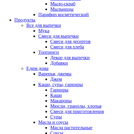
Мыло-скраб
Мыльницы
Парафин косметический
Продукты
Все для выпечки
Мука
Смеси для выпечки
Смеси для десертов
Смеси для хлеба
Топпинги
Декор для выпечки
Добавки
Едим дома
Варенья, джемы
Джем
Каши, супы, гарниры
Гарниры
Каши
Макароны
Мюсли, гранолы, хлопья
Смеси для приготовления
Супы
Масла и соусы
Масла растительные
Соусы