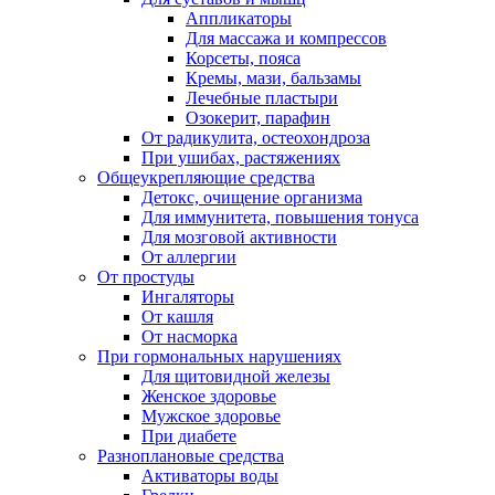
Аппликаторы
Для массажа и компрессов
Корсеты, пояса
Кремы, мази, бальзамы
Лечебные пластыри
Озокерит, парафин
От радикулита, остеохондроза
При ушибах, растяжениях
Общеукрепляющие средства
Детокс, очищение организма
Для иммунитета, повышения тонуса
Для мозговой активности
От аллергии
От простуды
Ингаляторы
От кашля
От насморка
При гормональных нарушениях
Для щитовидной железы
Женское здоровье
Мужское здоровье
При диабете
Разноплановые средства
Активаторы воды