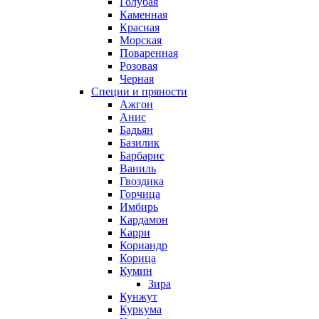
Голубая
Каменная
Красная
Морская
Поваренная
Розовая
Черная
Специи и пряности
Ажгон
Анис
Бадьян
Базилик
Барбарис
Ваниль
Гвоздика
Горчица
Имбирь
Кардамон
Карри
Кориандр
Корица
Кумин
Зира
Кунжут
Куркума