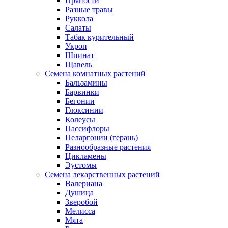
Пряности
Разные травы
Руккола
Салаты
Табак курительный
Укроп
Шпинат
Щавель
Семена комнатных растений
Бальзамины
Барвинки
Бегонии
Глоксинии
Колеусы
Пассифлоры
Пеларгонии (герань)
Разнообразные растения
Цикламены
Эустомы
Семена лекарственных растений
Валериана
Душица
Зверобой
Мелисса
Мята