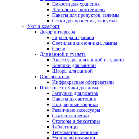
Емкости для хранения
Ланч-боксы, контейнеры
Пакеты для продуктов, зажимы
Сетки для хранения, экосумки
Уют и комфорт
Декор интерьера
Гирлянды и фонари
Светильники-ночники, лампы
Свечи
Для ванной и туалета
Аксессуары для ванной и туалета
Коврики для ванной
Шторы для ванной
Обогреватели
Инфракрасные обогреватели
Полезные штучки для дома
Заглушки для розеток
Пакеты для автошин
Придверные коврики
Различные аксессуары
Скатерти-пленки
Стопоры и фиксаторы
Таблетницы
Термометры оконные
Уход за дымоходами