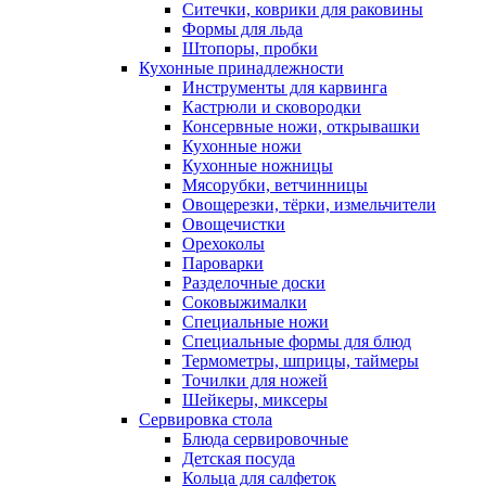
Ситечки, коврики для раковины
Формы для льда
Штопоры, пробки
Кухонные принадлежности
Инструменты для карвинга
Кастрюли и сковородки
Консервные ножи, открывашки
Кухонные ножи
Кухонные ножницы
Мясорубки, ветчинницы
Овощерезки, тёрки, измельчители
Овощечистки
Орехоколы
Пароварки
Разделочные доски
Соковыжималки
Специальные ножи
Специальные формы для блюд
Термометры, шприцы, таймеры
Точилки для ножей
Шейкеры, миксеры
Сервировка стола
Блюда сервировочные
Детская посуда
Кольца для салфеток