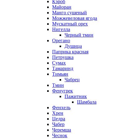
Кэроб
Майоран
Манго сушеный
Можжевеловая ягода
Мускатный орех
Нигелла
Черный тмин
Орегано
Душица
Паприка красная
Петрушка
Сумах
Тамаринд
Тимьян
Чабрец
Тмин
Фенугрек
Пажитник
Шамбала
Фенхель
Хрен
Цедра
Чабер
Черемша
Чеснок