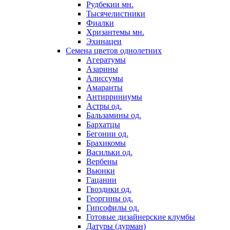
Рудбекии мн.
Тысячелистники
Фиалки
Хризантемы мн.
Эхинацеи
Семена цветов однолетних
Агератумы
Азарины
Алиссумы
Амаранты
Антирриниумы
Астры од.
Бальзамины од.
Бархатцы
Бегонии од.
Брахикомы
Васильки од.
Вербены
Вьюнки
Гацании
Гвоздики од.
Георгины од.
Гипсофилы од.
Готовые дизайнерские клумбы
Датуры (дурман)