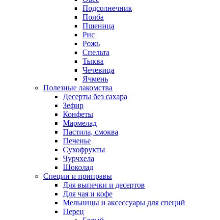
Подсолнечник
Полба
Пшеница
Рис
Рожь
Спельта
Тыква
Чечевица
Ячмень
Полезные лакомства
Десерты без сахара
Зефир
Конфеты
Мармелад
Пастила, смоква
Печенье
Сухофрукты
Чурчхела
Шоколад
Специи и приправы
Для выпечки и десертов
Для чая и кофе
Мельницы и аксессуары для специй
Перец