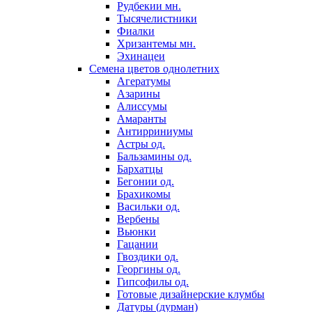
Рудбекии мн.
Тысячелистники
Фиалки
Хризантемы мн.
Эхинацеи
Семена цветов однолетних
Агератумы
Азарины
Алиссумы
Амаранты
Антирриниумы
Астры од.
Бальзамины од.
Бархатцы
Бегонии од.
Брахикомы
Васильки од.
Вербены
Вьюнки
Гацании
Гвоздики од.
Георгины од.
Гипсофилы од.
Готовые дизайнерские клумбы
Датуры (дурман)