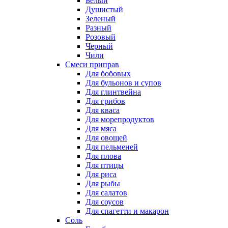
Белый
Душистый
Зеленый
Разный
Розовый
Черный
Чили
Смеси приправ
Для бобовых
Для бульонов и супов
Для глинтвейна
Для грибов
Для кваса
Для морепродуктов
Для мяса
Для овощей
Для пельменей
Для плова
Для птицы
Для риса
Для рыбы
Для салатов
Для соусов
Для спагетти и макарон
Соль