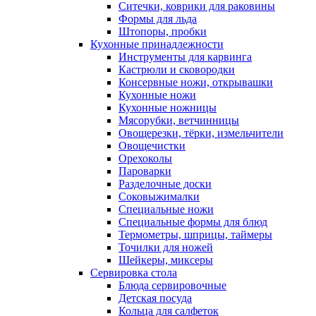
Ситечки, коврики для раковины
Формы для льда
Штопоры, пробки
Кухонные принадлежности
Инструменты для карвинга
Кастрюли и сковородки
Консервные ножи, открывашки
Кухонные ножи
Кухонные ножницы
Мясорубки, ветчинницы
Овощерезки, тёрки, измельчители
Овощечистки
Орехоколы
Пароварки
Разделочные доски
Соковыжималки
Специальные ножи
Специальные формы для блюд
Термометры, шприцы, таймеры
Точилки для ножей
Шейкеры, миксеры
Сервировка стола
Блюда сервировочные
Детская посуда
Кольца для салфеток