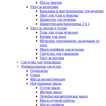
После бритья
Уход за волосами
Бальзамы и кондиционеры для мужчин
Уход для усов и бороды
Шампуни для мужчин
Шампуни-кондиционеры 2 в 1
Уход за лицом и телом
Гели для душа мужские
Кремы для лица
Мужские дезодоранты, вкладыши от
пота
Мыло-парфюм для мужчин
Средства для умывания
Уход за ногами
Средства для депиляции
Универсальные средства
Гидролаты
Глина
Масла косметические
Натуральные мыла
Густое мыло
Жидкое мыло
Лечебно-косметическое мыло
Мыло ручной работы
Мыло-парфюм