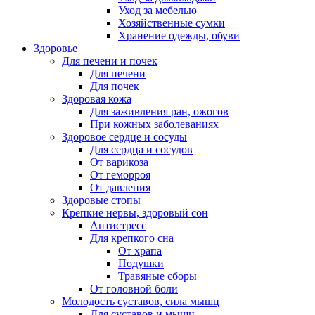
Уход за мебелью
Хозяйственные сумки
Хранение одежды, обуви
Здоровье
Для печени и почек
Для печени
Для почек
Здоровая кожа
Для заживления ран, ожогов
При кожных заболеваниях
Здоровое сердце и сосуды
Для сердца и сосудов
От варикоза
От геморроя
От давления
Здоровые стопы
Крепкие нервы, здоровый сон
Антистресс
Для крепкого сна
От храпа
Подушки
Травяные сборы
От головной боли
Молодость суставов, сила мышц
Для суставов и мышц