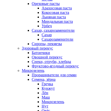
Ореховые пасты
Арахисовая паста
Кокосовая паста
Льняная паста
Миндальная паста
Урбеч
Сахар, сахарозаменители
Сахар
Сахарозаменители
Сиропы, пекмезы
Здоровый перекус
Батончики
Овощной перекус
Снеки, отруби, хлебцы
Фруктово-ягодный перекус
Микрозелень
Проращиватели для семян
Семена, зёрна
Гречка
Кунжут
Лён
Маш
Микрозелень
Нут
Овёс