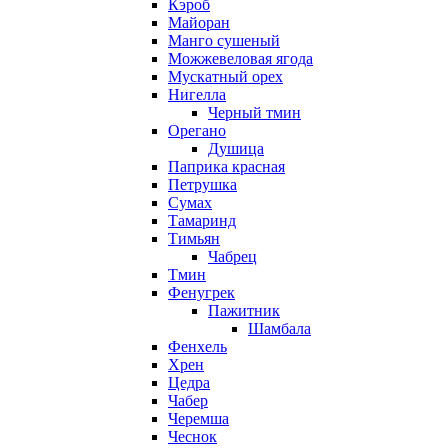
Кэроб
Майоран
Манго сушеный
Можжевеловая ягода
Мускатный орех
Нигелла
Черный тмин
Орегано
Душица
Паприка красная
Петрушка
Сумах
Тамаринд
Тимьян
Чабрец
Тмин
Фенугрек
Пажитник
Шамбала
Фенхель
Хрен
Цедра
Чабер
Черемша
Чеснок