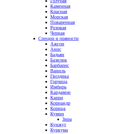
Голубая
Каменная
Красная
Морская
Поваренная
Розовая
Черная
Специи и пряности
Ажгон
Анис
Бадьян
Базилик
Барбарис
Ваниль
Гвоздика
Горчица
Имбирь
Кардамон
Карри
Кориандр
Корица
Кумин
Зира
Кунжут
Куркума