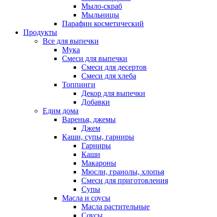
Мыло-скраб
Мыльницы
Парафин косметический
Продукты
Все для выпечки
Мука
Смеси для выпечки
Смеси для десертов
Смеси для хлеба
Топпинги
Декор для выпечки
Добавки
Едим дома
Варенья, джемы
Джем
Каши, супы, гарниры
Гарниры
Каши
Макароны
Мюсли, гранолы, хлопья
Смеси для приготовления
Супы
Масла и соусы
Масла растительные
Соусы