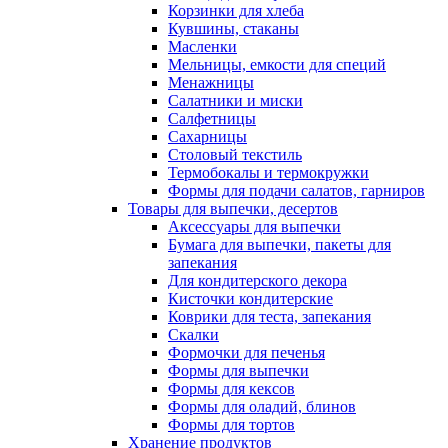
Корзинки для хлеба
Кувшины, стаканы
Масленки
Мельницы, емкости для специй
Менажницы
Салатники и миски
Салфетницы
Сахарницы
Столовый текстиль
Термобокалы и термокружки
Формы для подачи салатов, гарниров
Товары для выпечки, десертов
Аксессуары для выпечки
Бумага для выпечки, пакеты для
запекания
Для кондитерского декора
Кисточки кондитерские
Коврики для теста, запекания
Скалки
Формочки для печенья
Формы для выпечки
Формы для кексов
Формы для оладий, блинов
Формы для тортов
Хранение продуктов