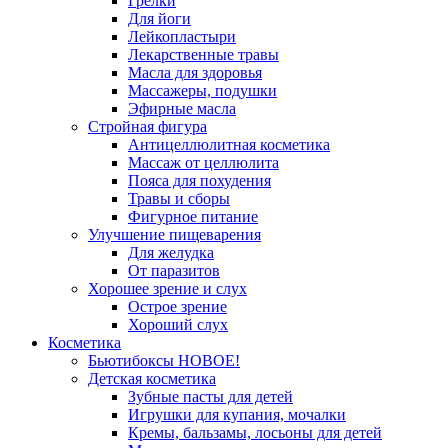
Грелки
Для йоги
Лейкопластыри
Лекарственные травы
Масла для здоровья
Массажеры, подушки
Эфирные масла
Стройная фигура
Антицеллюлитная косметика
Массаж от целлюлита
Пояса для похудения
Травы и сборы
Фигурное питание
Улучшение пищеварения
Для желудка
От паразитов
Хорошее зрение и слух
Острое зрение
Хороший слух
Косметика
Бьютибоксы НОВОЕ!
Детская косметика
Зубные пасты для детей
Игрушки для купания, мочалки
Кремы, бальзамы, лосьоны для детей