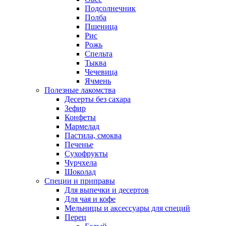
Подсолнечник
Полба
Пшеница
Рис
Рожь
Спельта
Тыква
Чечевица
Ячмень
Полезные лакомства
Десерты без сахара
Зефир
Конфеты
Мармелад
Пастила, смоква
Печенье
Сухофрукты
Чурчхела
Шоколад
Специи и приправы
Для выпечки и десертов
Для чая и кофе
Мельницы и аксессуары для специй
Перец