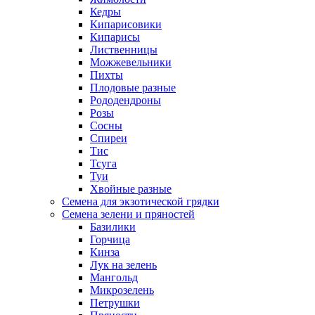
Кедры
Кипарисовики
Кипарисы
Лиственницы
Можжевельники
Пихты
Плодовые разные
Рододендроны
Розы
Сосны
Спиреи
Тис
Тсуга
Туи
Хвойные разные
Семена для экзотической грядки
Семена зелени и пряностей
Базилики
Горчица
Кинза
Лук на зелень
Мангольд
Микрозелень
Петрушки