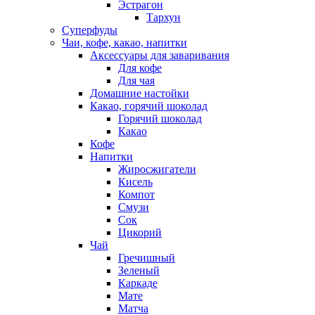
Эстрагон
Тархун
Суперфуды
Чаи, кофе, какао, напитки
Аксессуары для заваривания
Для кофе
Для чая
Домашние настойки
Какао, горячий шоколад
Горячий шоколад
Какао
Кофе
Напитки
Жиросжигатели
Кисель
Компот
Смузи
Сок
Цикорий
Чай
Гречишный
Зеленый
Каркаде
Мате
Матча