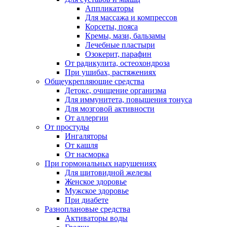
Аппликаторы
Для массажа и компрессов
Корсеты, пояса
Кремы, мази, бальзамы
Лечебные пластыри
Озокерит, парафин
От радикулита, остеохондроза
При ушибах, растяжениях
Общеукрепляющие средства
Детокс, очищение организма
Для иммунитета, повышения тонуса
Для мозговой активности
От аллергии
От простуды
Ингаляторы
От кашля
От насморка
При гормональных нарушениях
Для щитовидной железы
Женское здоровье
Мужское здоровье
При диабете
Разноплановые средства
Активаторы воды