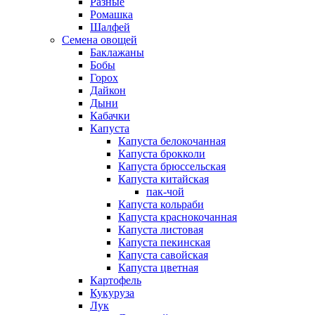
Разные
Ромашка
Шалфей
Семена овощей
Баклажаны
Бобы
Горох
Дайкон
Дыни
Кабачки
Капуста
Капуста белокочанная
Капуста брокколи
Капуста брюссельская
Капуста китайская
пак-чой
Капуста кольраби
Капуста краснокочанная
Капуста листовая
Капуста пекинская
Капуста савойская
Капуста цветная
Картофель
Кукуруза
Лук