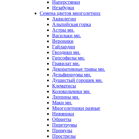
Наперстянки
Незабудки
Семена цветов многолетних
Аквилегии
Альпийская горка
Астры мн.
Васильки мн.
Вероники
Гайлардии
Гвоздики мн.
Гипсофилы мн.
Гравилат мн.
Декоративные травы мн.
Дельфиниумы мн.
Душистый горошек мн.
Клематисы
Колокольчики мн.
Люпины мн.
Маки мн.
Многолетники разные
Нивяники
Обриеты
Пиретрумы
Примулы
Прострелы