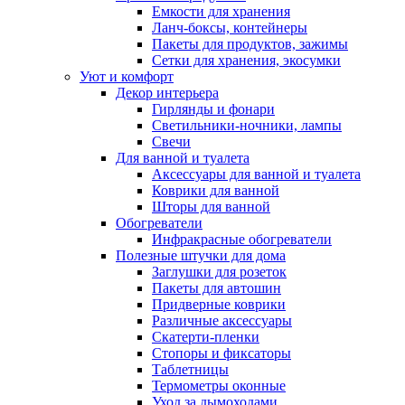
Емкости для хранения
Ланч-боксы, контейнеры
Пакеты для продуктов, зажимы
Сетки для хранения, экосумки
Уют и комфорт
Декор интерьера
Гирлянды и фонари
Светильники-ночники, лампы
Свечи
Для ванной и туалета
Аксессуары для ванной и туалета
Коврики для ванной
Шторы для ванной
Обогреватели
Инфракрасные обогреватели
Полезные штучки для дома
Заглушки для розеток
Пакеты для автошин
Придверные коврики
Различные аксессуары
Скатерти-пленки
Стопоры и фиксаторы
Таблетницы
Термометры оконные
Уход за дымоходами