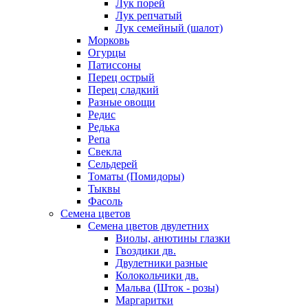
Лук порей
Лук репчатый
Лук семейный (шалот)
Морковь
Огурцы
Патиссоны
Перец острый
Перец сладкий
Разные овощи
Редис
Редька
Репа
Свекла
Сельдерей
Томаты (Помидоры)
Тыквы
Фасоль
Семена цветов
Семена цветов двулетних
Виолы, анютины глазки
Гвоздики дв.
Двулетники разные
Колокольчики дв.
Мальва (Шток - розы)
Маргаритки