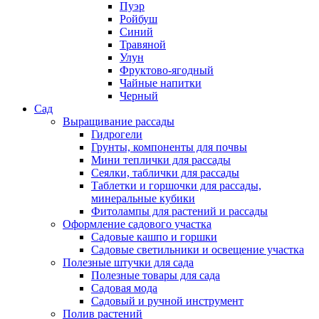
Пуэр
Ройбуш
Синий
Травяной
Улун
Фруктово-ягодный
Чайные напитки
Черный
Сад
Выращивание рассады
Гидрогели
Грунты, компоненты для почвы
Мини теплички для рассады
Сеялки, таблички для рассады
Таблетки и горшочки для рассады,
минеральные кубики
Фитолампы для растений и рассады
Оформление садового участка
Садовые кашпо и горшки
Садовые светильники и освещение участка
Полезные штучки для сада
Полезные товары для сада
Садовая мода
Садовый и ручной инструмент
Полив растений