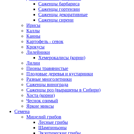
Саженцы барбариса
Саженцы гортензии
Саженцы декоративные
Саженцы сирени
Ирисы
Каллы
Канны
Картофель - севок
Крокусы
Лилейники
Хемерокалисы (корни)
Лилии
Пионы травянистые
Плодовые деревья и кустарники
Разные многолетники
Саженцы винограда
Саженцы роз (выращены в Сибири)
Хоста (корни)
Чеснок озимый
Яркие миксы
Семена
Мицелий грибов
Лесные грибы
Шампиньоны
Экзотические грибы