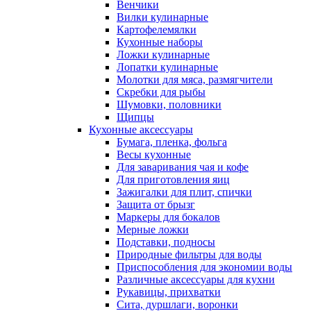
Венчики
Вилки кулинарные
Картофелемялки
Кухонные наборы
Ложки кулинарные
Лопатки кулинарные
Молотки для мяса, размягчители
Скребки для рыбы
Шумовки, половники
Щипцы
Кухонные аксессуары
Бумага, пленка, фольга
Весы кухонные
Для заваривания чая и кофе
Для приготовления яиц
Зажигалки для плит, спички
Защита от брызг
Маркеры для бокалов
Мерные ложки
Подставки, подносы
Природные фильтры для воды
Приспособления для экономии воды
Различные аксессуары для кухни
Рукавицы, прихватки
Сита, дуршлаги, воронки