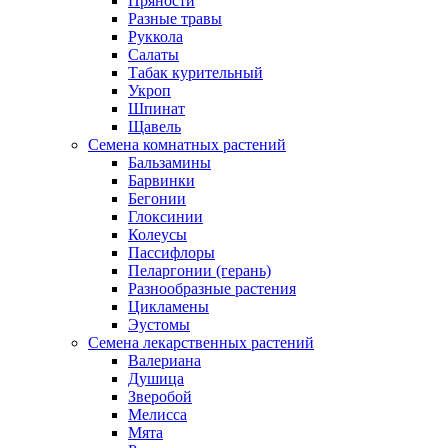
Пряности
Разные травы
Руккола
Салаты
Табак курительный
Укроп
Шпинат
Щавель
Семена комнатных растений
Бальзамины
Барвинки
Бегонии
Глоксинии
Колеусы
Пассифлоры
Пеларгонии (герань)
Разнообразные растения
Цикламены
Эустомы
Семена лекарственных растений
Валериана
Душица
Зверобой
Мелисса
Мята