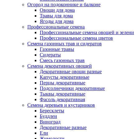
Огород на подоконнике и балконе
Овощи для дома
Травы для дома
Ягоды для дома
Профессиональные семена
Профессиональные семена овощей и зелени
Профессиональные семена цветов
Семена газонных трав и сидератов
Газонные травы
Сидераты
Смесь газонных трав
Семена декоративных овощей
Декоративные овощи разные
Капусты декоративные
Перцы декоративные
Подсолнечники декоративные
Тыквы декоративные
Фасоль декоративная
Семена деревьев и кустарников
Бересклеты
Буддлеи
Виноград
Декоративные разные
Ели
Жимолости