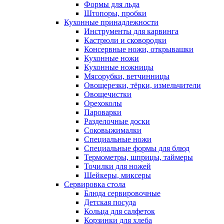
Формы для льда
Штопоры, пробки
Кухонные принадлежности
Инструменты для карвинга
Кастрюли и сковородки
Консервные ножи, открывашки
Кухонные ножи
Кухонные ножницы
Мясорубки, ветчинницы
Овощерезки, тёрки, измельчители
Овощечистки
Орехоколы
Пароварки
Разделочные доски
Соковыжималки
Специальные ножи
Специальные формы для блюд
Термометры, шприцы, таймеры
Точилки для ножей
Шейкеры, миксеры
Сервировка стола
Блюда сервировочные
Детская посуда
Кольца для салфеток
Корзинки для хлеба