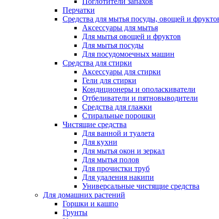
Поглотители запахов
Перчатки
Средства для мытья посуды, овощей и фрукто
Аксессуары для мытья
Для мытья овощей и фруктов
Для мытья посуды
Для посудомоечных машин
Средства для стирки
Аксессуары для стирки
Гели для стирки
Кондиционеры и ополаскиватели
Отбеливатели и пятновыводители
Средства для глажки
Стиральные порошки
Чистящие средства
Для ванной и туалета
Для кухни
Для мытья окон и зеркал
Для мытья полов
Для прочистки труб
Для удаления накипи
Универсальные чистящие средства
Для домашних растений
Горшки и кашпо
Грунты