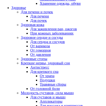
Хранение одежды, обуви
Здоровье
Для печени и почек
Для печени
Для почек
Здоровая кожа
Для заживления ран, ожогов
При кожных заболеваниях
Здоровое сердце и сосуды
Для сердца и сосудов
От варикоза
От геморроя
От давления
Здоровые стопы
Крепкие нервы, здоровый сон
Антистресс
Для крепкого сна
От храпа
Подушки
Травяные сборы
От головной боли
Молодость суставов, сила мышц
Для суставов и мышц
Аппликаторы
Для массажа и компрессов