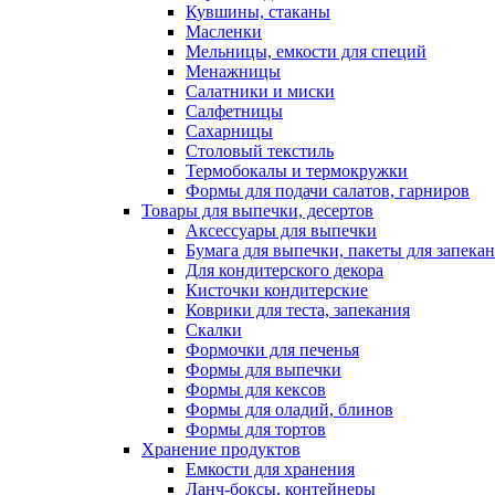
Кувшины, стаканы
Масленки
Мельницы, емкости для специй
Менажницы
Салатники и миски
Салфетницы
Сахарницы
Столовый текстиль
Термобокалы и термокружки
Формы для подачи салатов, гарниров
Товары для выпечки, десертов
Аксессуары для выпечки
Бумага для выпечки, пакеты для запека
Для кондитерского декора
Кисточки кондитерские
Коврики для теста, запекания
Скалки
Формочки для печенья
Формы для выпечки
Формы для кексов
Формы для оладий, блинов
Формы для тортов
Хранение продуктов
Емкости для хранения
Ланч-боксы, контейнеры