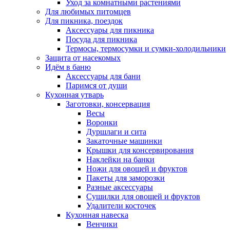
Уход за комнатными растениями
Для любимых питомцев
Для пикника, поездок
Аксессуары для пикника
Посуда для пикника
Термосы, термосумки и сумки-холодильники
Защита от насекомых
Идём в баню
Аксессуары для бани
Паримся от души
Кухонная утварь
Заготовки, консервация
Весы
Воронки
Дуршлаги и сита
Закаточные машинки
Крышки для консервирования
Наклейки на банки
Ножи для овощей и фруктов
Пакеты для заморозки
Разные аксессуары
Сушилки для овощей и фруктов
Удалители косточек
Кухонная навеска
Венчики