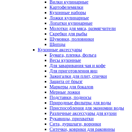
Вилки кулинарные
Картофелемялки
Кухонные наборы
Ложки кулинарные
Лопатки кулинарные
Молотки для мяса, размягчители
Скребки для рыбы
Шумовки, половники
Щипцы
Кухонные аксессуары
Бумага, пленка, фольга
Весы кухонные
Для заваривания чая и кофе
Для приготовления яиц
Зажигалки для плит, спички
Защита от брызг
Маркеры для бокалов
Мерные ложки
Подставки, подносы
Природные фильтры для воды
Приспособления для экономии воды
Различные аксессуары для кухни
Рукавицы, прихватки
Сита, дуршлаги, воронки
Ситечки, коврики для раковины