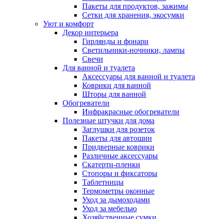
Пакеты для продуктов, зажимы
Сетки для хранения, экосумки
Уют и комфорт
Декор интерьера
Гирлянды и фонари
Светильники-ночники, лампы
Свечи
Для ванной и туалета
Аксессуары для ванной и туалета
Коврики для ванной
Шторы для ванной
Обогреватели
Инфракрасные обогреватели
Полезные штучки для дома
Заглушки для розеток
Пакеты для автошин
Придверные коврики
Различные аксессуары
Скатерти-пленки
Стопоры и фиксаторы
Таблетницы
Термометры оконные
Уход за дымоходами
Уход за мебелью
Хозяйственные сумки