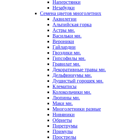
Наперстянки
Незабудки
Семена цветов многолетних
Аквилегии
Альпийская горка
Астры мн.
Васильки мн.
Вероники
Гайлардии
Гвоздики мн.
Гипсофилы мн.
Гравилат мн.
Декоративные травы мн.
Дельфиниумы мн.
Душистый горошек мн.
Клематисы
Колокольчики мн.
Люпины мн.
Маки мн.
Многолетники разные
Нивяники
Обриеты
Пиретрумы
Примулы
Прострелы