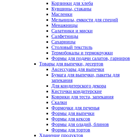
Корзинки для хлеба
Кувшины, стаканы
Масленки
Мельницы, емкости для специй
Менажницы
Салатники и миски
Салфетницы
Сахарницы
Столовый текстиль
Термобокалы и термокружки
Формы для подачи салатов, гарниров
Товары для выпечки, десертов
Аксессуары для выпечки
Бумага для выпечки, пакеты для
запекания
Для кондитерского декора
Кисточки кондитерские
Коврики для теста, запекания
Скалки
Формочки для печенья
Формы для выпечки
Формы для кексов
Формы для оладий, блинов
Формы для тортов
Хранение продуктов