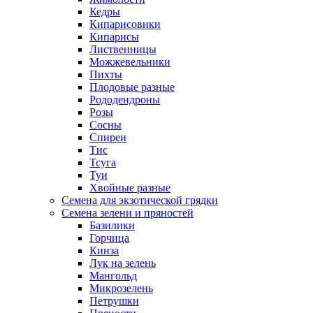
Кедры
Кипарисовики
Кипарисы
Лиственницы
Можжевельники
Пихты
Плодовые разные
Рододендроны
Розы
Сосны
Спиреи
Тис
Тсуга
Туи
Хвойные разные
Семена для экзотической грядки
Семена зелени и пряностей
Базилики
Горчица
Кинза
Лук на зелень
Мангольд
Микрозелень
Петрушки