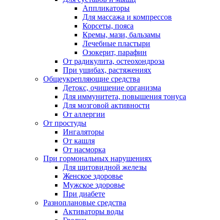
Аппликаторы
Для массажа и компрессов
Корсеты, пояса
Кремы, мази, бальзамы
Лечебные пластыри
Озокерит, парафин
От радикулита, остеохондроза
При ушибах, растяжениях
Общеукрепляющие средства
Детокс, очищение организма
Для иммунитета, повышения тонуса
Для мозговой активности
От аллергии
От простуды
Ингаляторы
От кашля
От насморка
При гормональных нарушениях
Для щитовидной железы
Женское здоровье
Мужское здоровье
При диабете
Разноплановые средства
Активаторы воды