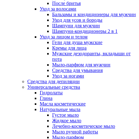
После бритья
Уход за волосами
Бальзамы и кондиционеры для мужчин
Уход для усов и бороды
Шампуни для мужчин
Шампуни-кондиционеры 2 в 1
Уход за лицом и телом
Гели для душа мужские
Кремы для лица
Мужские дезодоранты, вкладыши от
пота
Мыло-парфюм для мужчин
Средства для умывания
Уход за ногами
Средства для депиляции
Универсальные средства
Гидролаты
Глина
Масла косметические
Натуральные мыла
Густое мыло
Жидкое мыло
Лечебно-косметическое мыло
Мыло ручной работы
Мыло-парфюм