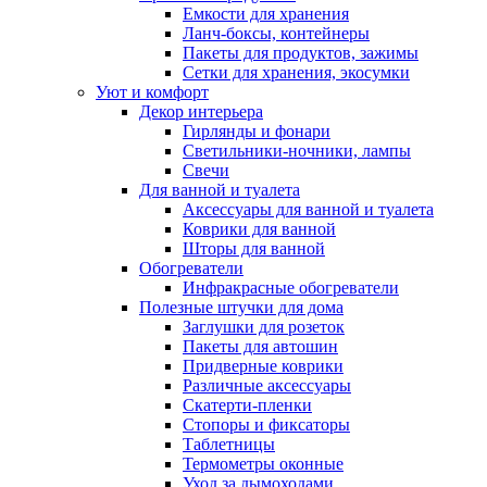
Емкости для хранения
Ланч-боксы, контейнеры
Пакеты для продуктов, зажимы
Сетки для хранения, экосумки
Уют и комфорт
Декор интерьера
Гирлянды и фонари
Светильники-ночники, лампы
Свечи
Для ванной и туалета
Аксессуары для ванной и туалета
Коврики для ванной
Шторы для ванной
Обогреватели
Инфракрасные обогреватели
Полезные штучки для дома
Заглушки для розеток
Пакеты для автошин
Придверные коврики
Различные аксессуары
Скатерти-пленки
Стопоры и фиксаторы
Таблетницы
Термометры оконные
Уход за дымоходами