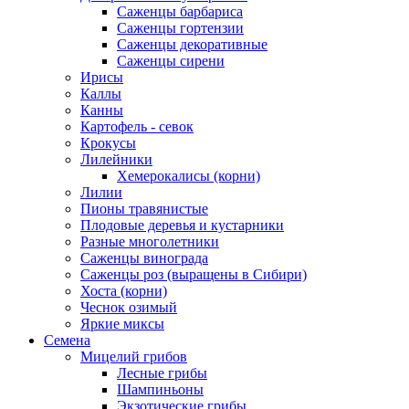
Саженцы барбариса
Саженцы гортензии
Саженцы декоративные
Саженцы сирени
Ирисы
Каллы
Канны
Картофель - севок
Крокусы
Лилейники
Хемерокалисы (корни)
Лилии
Пионы травянистые
Плодовые деревья и кустарники
Разные многолетники
Саженцы винограда
Саженцы роз (выращены в Сибири)
Хоста (корни)
Чеснок озимый
Яркие миксы
Семена
Мицелий грибов
Лесные грибы
Шампиньоны
Экзотические грибы