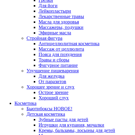
Грелки
Для йоги
Лейкопластыри
Лекарственные травы
Масла для здоровья
Массажеры, подушки
Эфирные масла
Стройная фигура
Антицеллюлитная косметика
Массаж от целлюлита
Пояса для похудения
Травы и сборы
Фигурное питание
Улучшение пищеварения
Для желудка
От паразитов
Хорошее зрение и слух
Острое зрение
Хороший слух
Косметика
Бьютибоксы НОВОЕ!
Детская косметика
Зубные пасты для детей
Игрушки для купания, мочалки
Кремы, бальзамы, лосьоны для детей