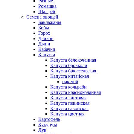
Разные
Ромашка
Шалфей
Семена овощей
Баклажаны
Бобы
Горох
Дайкон
Дыни
Кабачки
Капуста
Капуста белокочанная
Капуста брокколи
Капуста брюссельская
Капуста китайская
пак-чой
Капуста кольраби
Капуста краснокочанная
Капуста листовая
Капуста пекинская
Капуста савойская
Капуста цветная
Картофель
Кукуруза
Лук