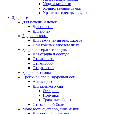
Уход за мебелью
Хозяйственные сумки
Хранение одежды, обуви
Здоровье
Для печени и почек
Для печени
Для почек
Здоровая кожа
Для заживления ран, ожогов
При кожных заболеваниях
Здоровое сердце и сосуды
Для сердца и сосудов
От варикоза
От геморроя
От давления
Здоровые стопы
Крепкие нервы, здоровый сон
Антистресс
Для крепкого сна
От храпа
Подушки
Травяные сборы
От головной боли
Молодость суставов, сила мышц
Для суставов и мышц