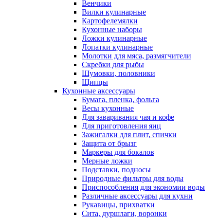
Венчики
Вилки кулинарные
Картофелемялки
Кухонные наборы
Ложки кулинарные
Лопатки кулинарные
Молотки для мяса, размягчители
Скребки для рыбы
Шумовки, половники
Щипцы
Кухонные аксессуары
Бумага, пленка, фольга
Весы кухонные
Для заваривания чая и кофе
Для приготовления яиц
Зажигалки для плит, спички
Защита от брызг
Маркеры для бокалов
Мерные ложки
Подставки, подносы
Природные фильтры для воды
Приспособления для экономии воды
Различные аксессуары для кухни
Рукавицы, прихватки
Сита, дуршлаги, воронки