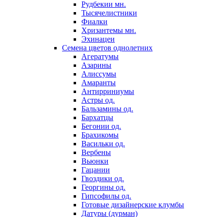
Рудбекии мн.
Тысячелистники
Фиалки
Хризантемы мн.
Эхинацеи
Семена цветов однолетних
Агератумы
Азарины
Алиссумы
Амаранты
Антирриниумы
Астры од.
Бальзамины од.
Бархатцы
Бегонии од.
Брахикомы
Васильки од.
Вербены
Вьюнки
Гацании
Гвоздики од.
Георгины од.
Гипсофилы од.
Готовые дизайнерские клумбы
Датуры (дурман)