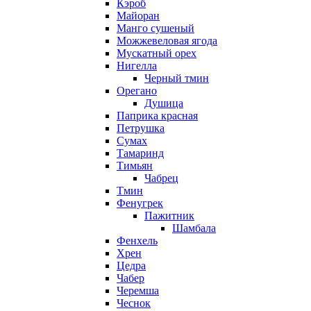
Кэроб
Майоран
Манго сушеный
Можжевеловая ягода
Мускатный орех
Нигелла
Черный тмин
Орегано
Душица
Паприка красная
Петрушка
Сумах
Тамаринд
Тимьян
Чабрец
Тмин
Фенугрек
Пажитник
Шамбала
Фенхель
Хрен
Цедра
Чабер
Черемша
Чеснок