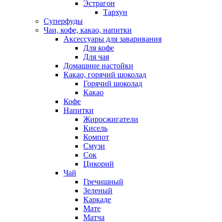
Эстрагон
Тархун
Суперфуды
Чаи, кофе, какао, напитки
Аксессуары для заваривания
Для кофе
Для чая
Домашние настойки
Какао, горячий шоколад
Горячий шоколад
Какао
Кофе
Напитки
Жиросжигатели
Кисель
Компот
Смузи
Сок
Цикорий
Чай
Гречишный
Зеленый
Каркаде
Мате
Матча