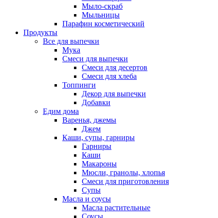
Мыло-скраб
Мыльницы
Парафин косметический
Продукты
Все для выпечки
Мука
Смеси для выпечки
Смеси для десертов
Смеси для хлеба
Топпинги
Декор для выпечки
Добавки
Едим дома
Варенья, джемы
Джем
Каши, супы, гарниры
Гарниры
Каши
Макароны
Мюсли, гранолы, хлопья
Смеси для приготовления
Супы
Масла и соусы
Масла растительные
Соусы