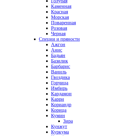
Голубая
Каменная
Красная
Морская
Поваренная
Розовая
Черная
Специи и пряности
Ажгон
Анис
Бадьян
Базилик
Барбарис
Ваниль
Гвоздика
Горчица
Имбирь
Кардамон
Карри
Кориандр
Корица
Кумин
Зира
Кунжут
Куркума