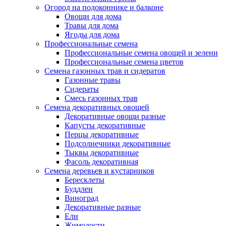
Огород на подоконнике и балконе
Овощи для дома
Травы для дома
Ягоды для дома
Профессиональные семена
Профессиональные семена овощей и зелени
Профессиональные семена цветов
Семена газонных трав и сидератов
Газонные травы
Сидераты
Смесь газонных трав
Семена декоративных овощей
Декоративные овощи разные
Капусты декоративные
Перцы декоративные
Подсолнечники декоративные
Тыквы декоративные
Фасоль декоративная
Семена деревьев и кустарников
Бересклеты
Буддлеи
Виноград
Декоративные разные
Ели
Жимолости