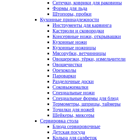
Ситечки, коврики для раковины
Формы для льда
Штопоры, пробки
Кухонные принадлежности
Инструменты для карвинга
Кастрюли и сковородки
Консервные ножи, открывашки
Кухонные ножи
Кухонные ножницы
Мясорубки, ветчинницы
Овощерезки, тёрки, измельчители
Овощечистки
Орехоколы
Пароварки
Разделочные доски
Соковыжималки
Специальные ножи
Специальные формы для блюд
Термометры, шприцы, таймеры
Точилки для ножей
Шейкеры, миксеры
Сервировка стола
Блюда сервировочные
Детская посуда
Кольца для салфеток