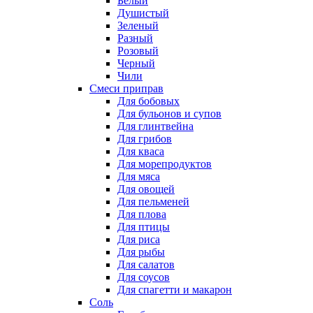
Белый
Душистый
Зеленый
Разный
Розовый
Черный
Чили
Смеси приправ
Для бобовых
Для бульонов и супов
Для глинтвейна
Для грибов
Для кваса
Для морепродуктов
Для мяса
Для овощей
Для пельменей
Для плова
Для птицы
Для риса
Для рыбы
Для салатов
Для соусов
Для спагетти и макарон
Соль