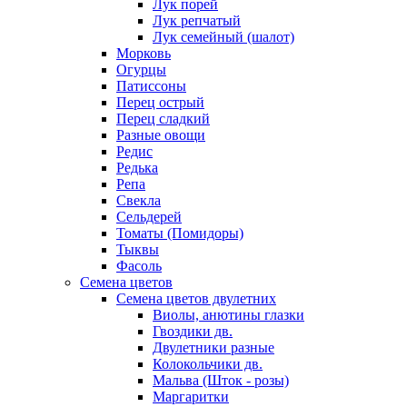
Лук порей
Лук репчатый
Лук семейный (шалот)
Морковь
Огурцы
Патиссоны
Перец острый
Перец сладкий
Разные овощи
Редис
Редька
Репа
Свекла
Сельдерей
Томаты (Помидоры)
Тыквы
Фасоль
Семена цветов
Семена цветов двулетних
Виолы, анютины глазки
Гвоздики дв.
Двулетники разные
Колокольчики дв.
Мальва (Шток - розы)
Маргаритки