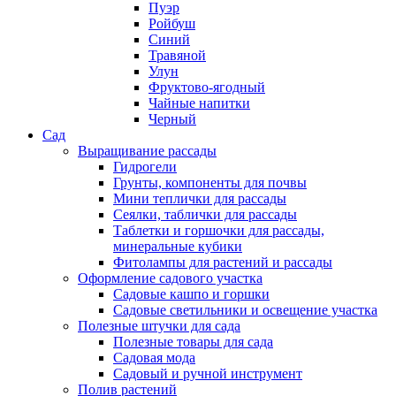
Пуэр
Ройбуш
Синий
Травяной
Улун
Фруктово-ягодный
Чайные напитки
Черный
Сад
Выращивание рассады
Гидрогели
Грунты, компоненты для почвы
Мини теплички для рассады
Сеялки, таблички для рассады
Таблетки и горшочки для рассады,
минеральные кубики
Фитолампы для растений и рассады
Оформление садового участка
Садовые кашпо и горшки
Садовые светильники и освещение участка
Полезные штучки для сада
Полезные товары для сада
Садовая мода
Садовый и ручной инструмент
Полив растений