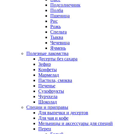
Подсолнечник
Полба
Пшеница
Рис
Рожь
Спельта
Тыква
Чечевица
Ячмень
Полезные лакомства
Десерты без сахара
Зефир
Конфеты
Мармелад
Пастила, смоква
Печенье
Сухофрукты
Чурчхела
Шоколад
Специи и приправы
Для выпечки и десертов
Для чая и кофе
Мельницы и аксессуары для специй
Перец