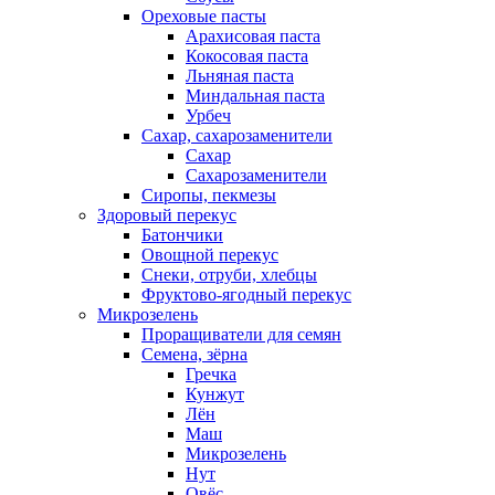
Ореховые пасты
Арахисовая паста
Кокосовая паста
Льняная паста
Миндальная паста
Урбеч
Сахар, сахарозаменители
Сахар
Сахарозаменители
Сиропы, пекмезы
Здоровый перекус
Батончики
Овощной перекус
Снеки, отруби, хлебцы
Фруктово-ягодный перекус
Микрозелень
Проращиватели для семян
Семена, зёрна
Гречка
Кунжут
Лён
Маш
Микрозелень
Нут
Овёс