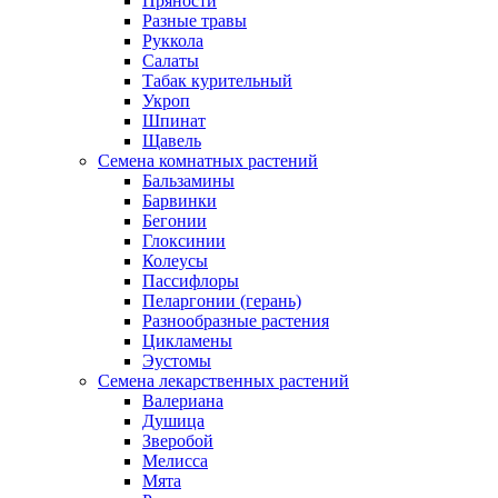
Пряности
Разные травы
Руккола
Салаты
Табак курительный
Укроп
Шпинат
Щавель
Семена комнатных растений
Бальзамины
Барвинки
Бегонии
Глоксинии
Колеусы
Пассифлоры
Пеларгонии (герань)
Разнообразные растения
Цикламены
Эустомы
Семена лекарственных растений
Валериана
Душица
Зверобой
Мелисса
Мята