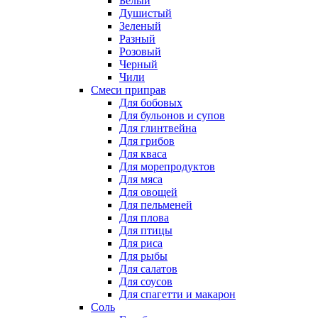
Белый
Душистый
Зеленый
Разный
Розовый
Черный
Чили
Смеси приправ
Для бобовых
Для бульонов и супов
Для глинтвейна
Для грибов
Для кваса
Для морепродуктов
Для мяса
Для овощей
Для пельменей
Для плова
Для птицы
Для риса
Для рыбы
Для салатов
Для соусов
Для спагетти и макарон
Соль