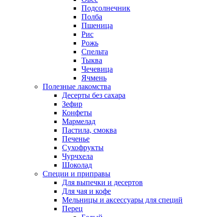
Подсолнечник
Полба
Пшеница
Рис
Рожь
Спельта
Тыква
Чечевица
Ячмень
Полезные лакомства
Десерты без сахара
Зефир
Конфеты
Мармелад
Пастила, смоква
Печенье
Сухофрукты
Чурчхела
Шоколад
Специи и приправы
Для выпечки и десертов
Для чая и кофе
Мельницы и аксессуары для специй
Перец