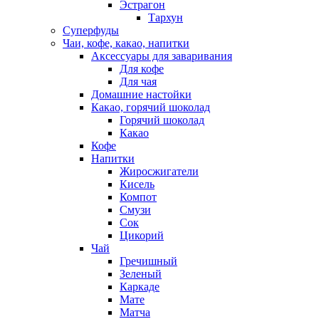
Эстрагон
Тархун
Суперфуды
Чаи, кофе, какао, напитки
Аксессуары для заваривания
Для кофе
Для чая
Домашние настойки
Какао, горячий шоколад
Горячий шоколад
Какао
Кофе
Напитки
Жиросжигатели
Кисель
Компот
Смузи
Сок
Цикорий
Чай
Гречишный
Зеленый
Каркаде
Мате
Матча