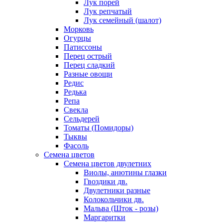
Лук порей
Лук репчатый
Лук семейный (шалот)
Морковь
Огурцы
Патиссоны
Перец острый
Перец сладкий
Разные овощи
Редис
Редька
Репа
Свекла
Сельдерей
Томаты (Помидоры)
Тыквы
Фасоль
Семена цветов
Семена цветов двулетних
Виолы, анютины глазки
Гвоздики дв.
Двулетники разные
Колокольчики дв.
Мальва (Шток - розы)
Маргаритки