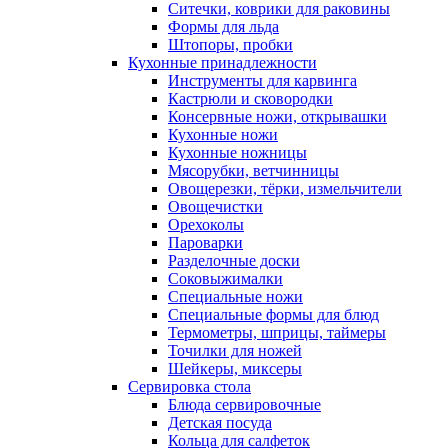
Ситечки, коврики для раковины
Формы для льда
Штопоры, пробки
Кухонные принадлежности
Инструменты для карвинга
Кастрюли и сковородки
Консервные ножи, открывашки
Кухонные ножи
Кухонные ножницы
Мясорубки, ветчинницы
Овощерезки, тёрки, измельчители
Овощечистки
Орехоколы
Пароварки
Разделочные доски
Соковыжималки
Специальные ножи
Специальные формы для блюд
Термометры, шприцы, таймеры
Точилки для ножей
Шейкеры, миксеры
Сервировка стола
Блюда сервировочные
Детская посуда
Кольца для салфеток