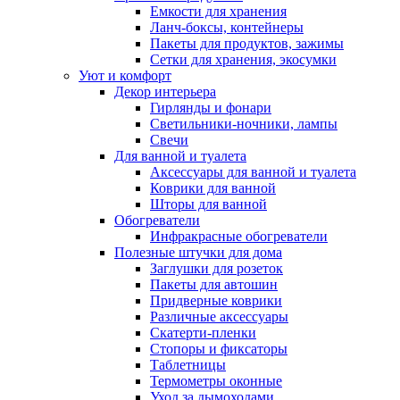
Емкости для хранения
Ланч-боксы, контейнеры
Пакеты для продуктов, зажимы
Сетки для хранения, экосумки
Уют и комфорт
Декор интерьера
Гирлянды и фонари
Светильники-ночники, лампы
Свечи
Для ванной и туалета
Аксессуары для ванной и туалета
Коврики для ванной
Шторы для ванной
Обогреватели
Инфракрасные обогреватели
Полезные штучки для дома
Заглушки для розеток
Пакеты для автошин
Придверные коврики
Различные аксессуары
Скатерти-пленки
Стопоры и фиксаторы
Таблетницы
Термометры оконные
Уход за дымоходами