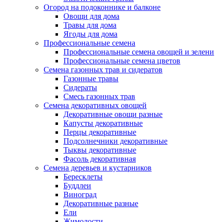
Огород на подоконнике и балконе
Овощи для дома
Травы для дома
Ягоды для дома
Профессиональные семена
Профессиональные семена овощей и зелени
Профессиональные семена цветов
Семена газонных трав и сидератов
Газонные травы
Сидераты
Смесь газонных трав
Семена декоративных овощей
Декоративные овощи разные
Капусты декоративные
Перцы декоративные
Подсолнечники декоративные
Тыквы декоративные
Фасоль декоративная
Семена деревьев и кустарников
Бересклеты
Буддлеи
Виноград
Декоративные разные
Ели
Жимолости