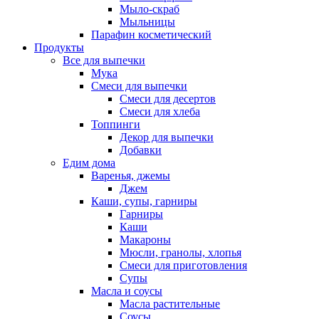
Мыло-скраб
Мыльницы
Парафин косметический
Продукты
Все для выпечки
Мука
Смеси для выпечки
Смеси для десертов
Смеси для хлеба
Топпинги
Декор для выпечки
Добавки
Едим дома
Варенья, джемы
Джем
Каши, супы, гарниры
Гарниры
Каши
Макароны
Мюсли, гранолы, хлопья
Смеси для приготовления
Супы
Масла и соусы
Масла растительные
Соусы