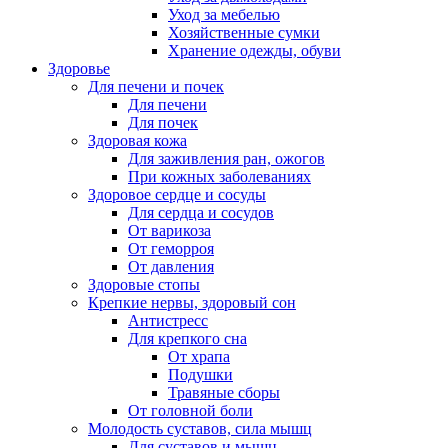
Уход за мебелью
Хозяйственные сумки
Хранение одежды, обуви
Здоровье
Для печени и почек
Для печени
Для почек
Здоровая кожа
Для заживления ран, ожогов
При кожных заболеваниях
Здоровое сердце и сосуды
Для сердца и сосудов
От варикоза
От геморроя
От давления
Здоровые стопы
Крепкие нервы, здоровый сон
Антистресс
Для крепкого сна
От храпа
Подушки
Травяные сборы
От головной боли
Молодость суставов, сила мышц
Для суставов и мышц