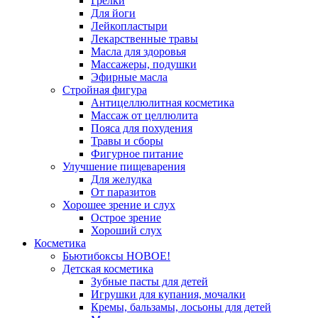
Грелки
Для йоги
Лейкопластыри
Лекарственные травы
Масла для здоровья
Массажеры, подушки
Эфирные масла
Стройная фигура
Антицеллюлитная косметика
Массаж от целлюлита
Пояса для похудения
Травы и сборы
Фигурное питание
Улучшение пищеварения
Для желудка
От паразитов
Хорошее зрение и слух
Острое зрение
Хороший слух
Косметика
Бьютибоксы НОВОЕ!
Детская косметика
Зубные пасты для детей
Игрушки для купания, мочалки
Кремы, бальзамы, лосьоны для детей