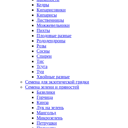
Кедры
Кипарисовики
Кипарисы
Лиственницы
Можжевельники
Пихты
Плодовые разные
Рододендроны
Розы
Сосны
Спиреи
Тис
Тсуга
Туи
Хвойные разные
Семена для экзотической грядки
Семена зелени и пряностей
Базилики
Горчица
Кинза
Лук на зелень
Мангольд
Микрозелень
Петрушки