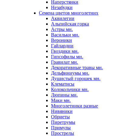
Наперстянки
Незабудки
Семена цветов многолетних
Аквилегии
Альпийская горка
Астры мн.
Васильки мн.
Вероники
Гайлардии
Гвоздики мн.
Гипсофилы мн.
Гравилат мн.
Декоративные травы мн.
Дельфиниумы мн.
Душистый горошек мн.
Клематисы
Колокольчики мн.
Люпины мн.
Маки мн.
Многолетники разные
Нивяники
Обриеты
Пиретрумы
Примулы
Прострелы