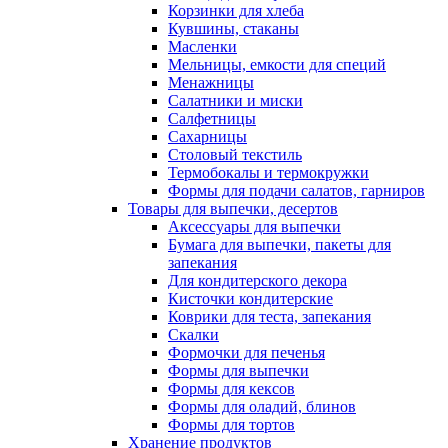
Корзинки для хлеба
Кувшины, стаканы
Масленки
Мельницы, емкости для специй
Менажницы
Салатники и миски
Салфетницы
Сахарницы
Столовый текстиль
Термобокалы и термокружки
Формы для подачи салатов, гарниров
Товары для выпечки, десертов
Аксессуары для выпечки
Бумага для выпечки, пакеты для
запекания
Для кондитерского декора
Кисточки кондитерские
Коврики для теста, запекания
Скалки
Формочки для печенья
Формы для выпечки
Формы для кексов
Формы для оладий, блинов
Формы для тортов
Хранение продуктов