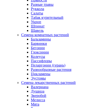
Пряности
Разные травы
Руккола
Салаты
Табак курительный
Укроп
Шпинат
Щавель
Семена комнатных растений
Бальзамины
Барвинки
Бегонии
Глоксинии
Колеусы
Пассифлоры
Пеларгонии (герань)
Разнообразные растения
Цикламены
Эустомы
Семена лекарственных растений
Валериана
Душица
Зверобой
Мелисса
Мята