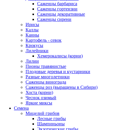
Саженцы барбариса
Саженцы гортензии
Саженцы декоративные
Саженцы сирени
Ирисы
Каллы
Канны
Картофель - севок
Крокусы
Лилейники
Хемерокалисы (корни)
Лилии
Пионы травянистые
Плодовые деревья и кустарники
Разные многолетники
Саженцы винограда
Саженцы роз (выращены в Сибири)
Хоста (корни)
Чеснок озимый
Яркие миксы
Семена
Мицелий грибов
Лесные грибы
Шампиньоны
Экзотические грибы