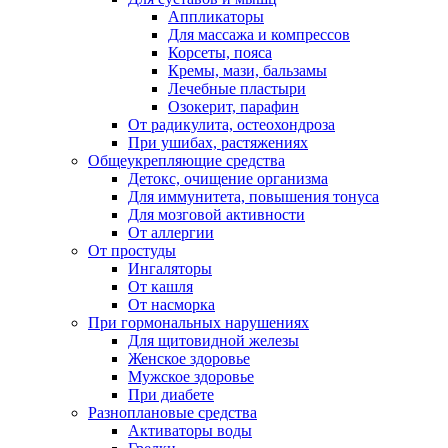
Аппликаторы
Для массажа и компрессов
Корсеты, пояса
Кремы, мази, бальзамы
Лечебные пластыри
Озокерит, парафин
От радикулита, остеохондроза
При ушибах, растяжениях
Общеукрепляющие средства
Детокс, очищение организма
Для иммунитета, повышения тонуса
Для мозговой активности
От аллергии
От простуды
Ингаляторы
От кашля
От насморка
При гормональных нарушениях
Для щитовидной железы
Женское здоровье
Мужское здоровье
При диабете
Разноплановые средства
Активаторы воды