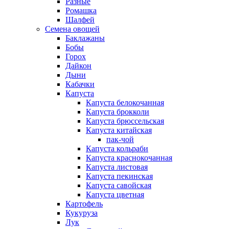
Разные
Ромашка
Шалфей
Семена овощей
Баклажаны
Бобы
Горох
Дайкон
Дыни
Кабачки
Капуста
Капуста белокочанная
Капуста брокколи
Капуста брюссельская
Капуста китайская
пак-чой
Капуста кольраби
Капуста краснокочанная
Капуста листовая
Капуста пекинская
Капуста савойская
Капуста цветная
Картофель
Кукуруза
Лук