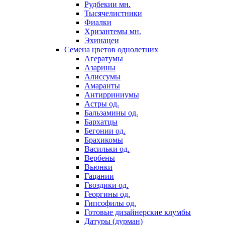
Рудбекии мн.
Тысячелистники
Фиалки
Хризантемы мн.
Эхинацеи
Семена цветов однолетних
Агератумы
Азарины
Алиссумы
Амаранты
Антирриниумы
Астры од.
Бальзамины од.
Бархатцы
Бегонии од.
Брахикомы
Васильки од.
Вербены
Вьюнки
Гацании
Гвоздики од.
Георгины од.
Гипсофилы од.
Готовые дизайнерские клумбы
Датуры (дурман)