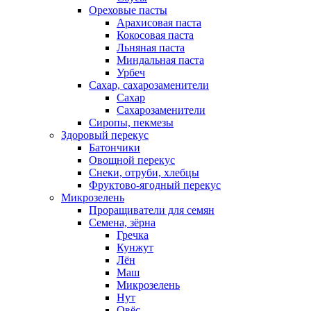
Ореховые пасты
Арахисовая паста
Кокосовая паста
Льняная паста
Миндальная паста
Урбеч
Сахар, сахарозаменители
Сахар
Сахарозаменители
Сиропы, пекмезы
Здоровый перекус
Батончики
Овощной перекус
Снеки, отруби, хлебцы
Фруктово-ягодный перекус
Микрозелень
Проращиватели для семян
Семена, зёрна
Гречка
Кунжут
Лён
Маш
Микрозелень
Нут
Овёс