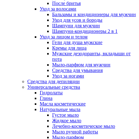
После бритья
Уход за волосами
Бальзамы и кондиционеры для мужчин
Уход для усов и бороды
Шампуни для мужчин
Шампуни-кондиционеры 2 в 1
Уход за лицом и телом
Гели для душа мужские
Кремы для лица
Мужские дезодоранты, вкладыши от
пота
Мыло-парфюм для мужчин
Средства для умывания
Уход за ногами
Средства для депиляции
Универсальные средства
Гидролаты
Глина
Масла косметические
Натуральные мыла
Густое мыло
Жидкое мыло
Лечебно-косметическое мыло
Мыло ручной работы
Мыло-парфюм