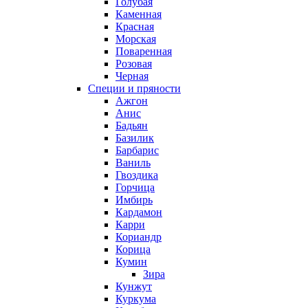
Голубая
Каменная
Красная
Морская
Поваренная
Розовая
Черная
Специи и пряности
Ажгон
Анис
Бадьян
Базилик
Барбарис
Ваниль
Гвоздика
Горчица
Имбирь
Кардамон
Карри
Кориандр
Корица
Кумин
Зира
Кунжут
Куркума