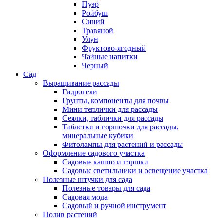
Пуэр
Ройбуш
Синий
Травяной
Улун
Фруктово-ягодный
Чайные напитки
Черный
Сад
Выращивание рассады
Гидрогели
Грунты, компоненты для почвы
Мини теплички для рассады
Сеялки, таблички для рассады
Таблетки и горшочки для рассады,
минеральные кубики
Фитолампы для растений и рассады
Оформление садового участка
Садовые кашпо и горшки
Садовые светильники и освещение участка
Полезные штучки для сада
Полезные товары для сада
Садовая мода
Садовый и ручной инструмент
Полив растений