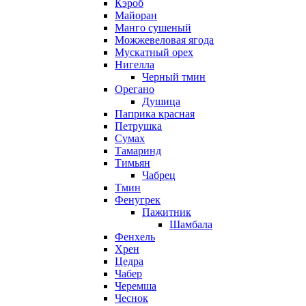
Кэроб
Майоран
Манго сушеный
Можжевеловая ягода
Мускатный орех
Нигелла
Черный тмин
Орегано
Душица
Паприка красная
Петрушка
Сумах
Тамаринд
Тимьян
Чабрец
Тмин
Фенугрек
Пажитник
Шамбала
Фенхель
Хрен
Цедра
Чабер
Черемша
Чеснок