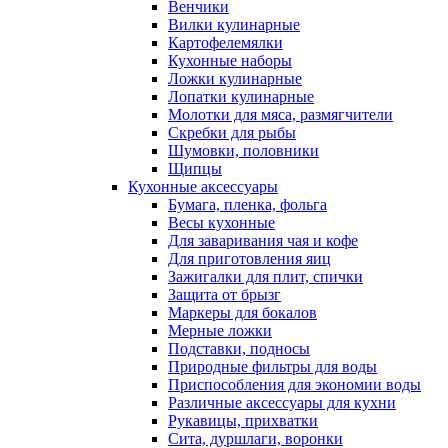
Венчики
Вилки кулинарные
Картофелемялки
Кухонные наборы
Ложки кулинарные
Лопатки кулинарные
Молотки для мяса, размягчители
Скребки для рыбы
Шумовки, половники
Щипцы
Кухонные аксессуары
Бумага, пленка, фольга
Весы кухонные
Для заваривания чая и кофе
Для приготовления яиц
Зажигалки для плит, спички
Защита от брызг
Маркеры для бокалов
Мерные ложки
Подставки, подносы
Природные фильтры для воды
Приспособления для экономии воды
Различные аксессуары для кухни
Рукавицы, прихватки
Сита, дуршлаги, воронки