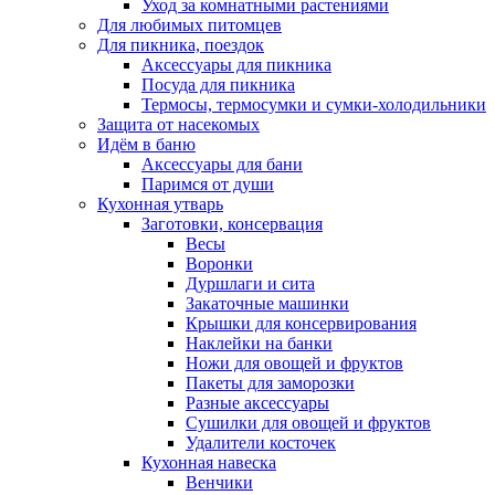
Уход за комнатными растениями
Для любимых питомцев
Для пикника, поездок
Аксессуары для пикника
Посуда для пикника
Термосы, термосумки и сумки-холодильники
Защита от насекомых
Идём в баню
Аксессуары для бани
Паримся от души
Кухонная утварь
Заготовки, консервация
Весы
Воронки
Дуршлаги и сита
Закаточные машинки
Крышки для консервирования
Наклейки на банки
Ножи для овощей и фруктов
Пакеты для заморозки
Разные аксессуары
Сушилки для овощей и фруктов
Удалители косточек
Кухонная навеска
Венчики