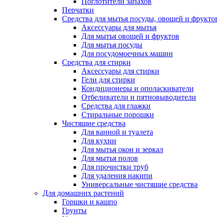
Поглотители запахов
Перчатки
Средства для мытья посуды, овощей и фрукто
Аксессуары для мытья
Для мытья овощей и фруктов
Для мытья посуды
Для посудомоечных машин
Средства для стирки
Аксессуары для стирки
Гели для стирки
Кондиционеры и ополаскиватели
Отбеливатели и пятновыводители
Средства для глажки
Стиральные порошки
Чистящие средства
Для ванной и туалета
Для кухни
Для мытья окон и зеркал
Для мытья полов
Для прочистки труб
Для удаления накипи
Универсальные чистящие средства
Для домашних растений
Горшки и кашпо
Грунты