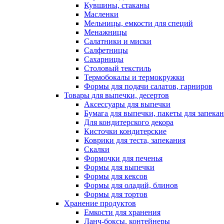
Кувшины, стаканы
Масленки
Мельницы, емкости для специй
Менажницы
Салатники и миски
Салфетницы
Сахарницы
Столовый текстиль
Термобокалы и термокружки
Формы для подачи салатов, гарниров
Товары для выпечки, десертов
Аксессуары для выпечки
Бумага для выпечки, пакеты для запека
Для кондитерского декора
Кисточки кондитерские
Коврики для теста, запекания
Скалки
Формочки для печенья
Формы для выпечки
Формы для кексов
Формы для оладий, блинов
Формы для тортов
Хранение продуктов
Емкости для хранения
Ланч-боксы, контейнеры