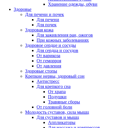
Хранение одежды, обуви
Здоровье
Для печени и почек
Для печени
Для почек
Здоровая кожа
Для заживления ран, ожогов
При кожных заболеваниях
Здоровое сердце и сосуды
Для сердца и сосудов
От варикоза
От геморроя
От давления
Здоровые стопы
Крепкие нервы, здоровый сон
Антистресс
Для крепкого сна
От храпа
Подушки
Травяные сборы
От головной боли
Молодость суставов, сила мышц
Для суставов и мышц
Аппликаторы
Для массажа и компрессов