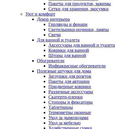
Пакеты для продуктов, зажимы
Сетки для хранения, экосумки
Уют и комфорт
Декор интерьера
Гирлянды и фонари
Светильники-ночники, лампы
Свечи
Для ванной и туалета
Аксессуары для ванной и туалета
Коврики для ванной
Шторы для ванной
Обогреватели
Инфракрасные обогреватели
Полезные штучки для дома
Заглушки для розеток
Пакеты для автошин
Придверные коврики
Различные аксессуары
Скатерти-пленки
Стопоры и фиксаторы
Таблетницы
Термометры оконные
Уход за дымоходами
Уход за мебелью
Хозяйственные сумки