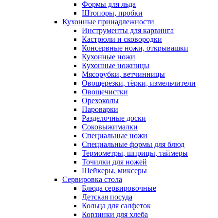
Формы для льда
Штопоры, пробки
Кухонные принадлежности
Инструменты для карвинга
Кастрюли и сковородки
Консервные ножи, открывашки
Кухонные ножи
Кухонные ножницы
Мясорубки, ветчинницы
Овощерезки, тёрки, измельчители
Овощечистки
Орехоколы
Пароварки
Разделочные доски
Соковыжималки
Специальные ножи
Специальные формы для блюд
Термометры, шприцы, таймеры
Точилки для ножей
Шейкеры, миксеры
Сервировка стола
Блюда сервировочные
Детская посуда
Кольца для салфеток
Корзинки для хлеба