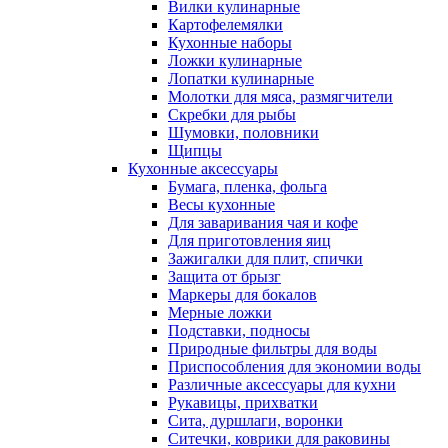
Вилки кулинарные
Картофелемялки
Кухонные наборы
Ложки кулинарные
Лопатки кулинарные
Молотки для мяса, размягчители
Скребки для рыбы
Шумовки, половники
Щипцы
Кухонные аксессуары
Бумага, пленка, фольга
Весы кухонные
Для заваривания чая и кофе
Для приготовления яиц
Зажигалки для плит, спички
Защита от брызг
Маркеры для бокалов
Мерные ложки
Подставки, подносы
Природные фильтры для воды
Приспособления для экономии воды
Различные аксессуары для кухни
Рукавицы, прихватки
Сита, дуршлаги, воронки
Ситечки, коврики для раковины