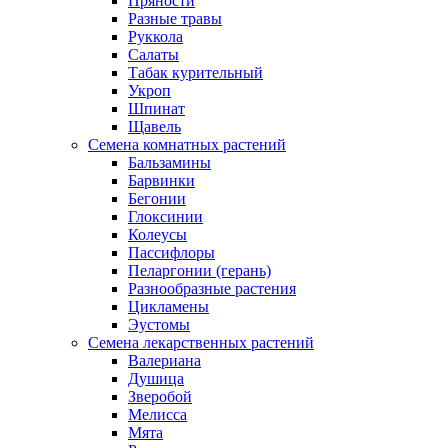
Пряности
Разные травы
Руккола
Салаты
Табак курительный
Укроп
Шпинат
Щавель
Семена комнатных растений
Бальзамины
Барвинки
Бегонии
Глоксинии
Колеусы
Пассифлоры
Пеларгонии (герань)
Разнообразные растения
Цикламены
Эустомы
Семена лекарственных растений
Валериана
Душица
Зверобой
Мелисса
Мята