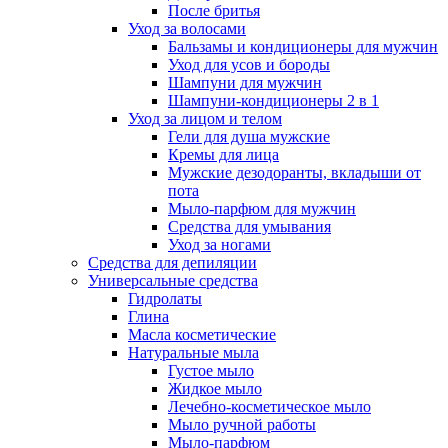
После бритья
Уход за волосами
Бальзамы и кондиционеры для мужчин
Уход для усов и бороды
Шампуни для мужчин
Шампуни-кондиционеры 2 в 1
Уход за лицом и телом
Гели для душа мужские
Кремы для лица
Мужские дезодоранты, вкладыши от
пота
Мыло-парфюм для мужчин
Средства для умывания
Уход за ногами
Средства для депиляции
Универсальные средства
Гидролаты
Глина
Масла косметические
Натуральные мыла
Густое мыло
Жидкое мыло
Лечебно-косметическое мыло
Мыло ручной работы
Мыло-парфюм