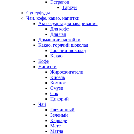
Эстрагон
Тархун
Суперфуды
Чаи, кофе, какао, напитки
Аксессуары для заваривания
Для кофе
Для чая
Домашние настойки
Какао, горячий шоколад
Горячий шоколад
Какао
Кофе
Напитки
Жиросжигатели
Кисель
Компот
Смузи
Сок
Цикорий
Чай
Гречишный
Зеленый
Каркаде
Мате
Матча