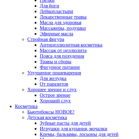
Грелки
Для йоги
Лейкопластыри
Лекарственные травы
Масла для здоровья
Массажеры, подушки
Эфирные масла
Стройная фигура
Антицеллюлитная косметика
Массаж от целлюлита
Пояса для похудения
Травы и сборы
Фигурное питание
Улучшение пищеварения
Для желудка
От паразитов
Хорошее зрение и слух
Острое зрение
Хороший слух
Косметика
Бьютибоксы НОВОЕ!
Детская косметика
Зубные пасты для детей
Игрушки для купания, мочалки
Кремы, бальзамы, лосьоны для детей