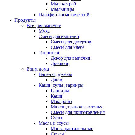
Мыло-скраб
Мыльницы
Парафин косметический
Продукты
Все для выпечки
Мука
Смеси для выпечки
Смеси для десертов
Смеси для хлеба
Топпинги
Декор для выпечки
Добавки
Едим дома
Варенья, джемы
Джем
Каши, супы, гарниры
Гарниры
Каши
Макароны
Мюсли, гранолы, хлопья
Смеси для приготовления
Супы
Масла и соусы
Масла растительные
Соусы