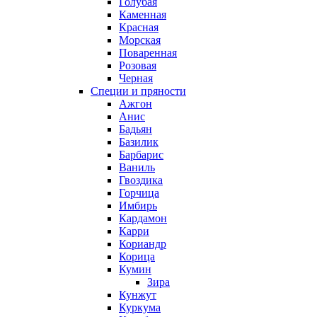
Голубая
Каменная
Красная
Морская
Поваренная
Розовая
Черная
Специи и пряности
Ажгон
Анис
Бадьян
Базилик
Барбарис
Ваниль
Гвоздика
Горчица
Имбирь
Кардамон
Карри
Кориандр
Корица
Кумин
Зира
Кунжут
Куркума