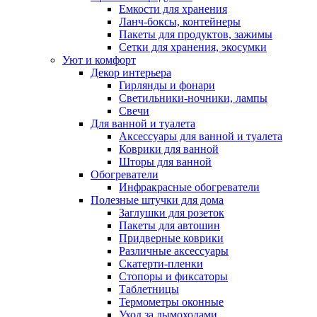
Емкости для хранения
Ланч-боксы, контейнеры
Пакеты для продуктов, зажимы
Сетки для хранения, экосумки
Уют и комфорт
Декор интерьера
Гирлянды и фонари
Светильники-ночники, лампы
Свечи
Для ванной и туалета
Аксессуары для ванной и туалета
Коврики для ванной
Шторы для ванной
Обогреватели
Инфракрасные обогреватели
Полезные штучки для дома
Заглушки для розеток
Пакеты для автошин
Придверные коврики
Различные аксессуары
Скатерти-пленки
Стопоры и фиксаторы
Таблетницы
Термометры оконные
Уход за дымоходами