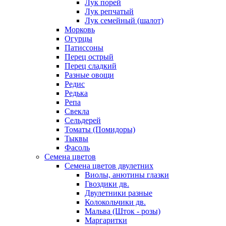
Лук порей
Лук репчатый
Лук семейный (шалот)
Морковь
Огурцы
Патиссоны
Перец острый
Перец сладкий
Разные овощи
Редис
Редька
Репа
Свекла
Сельдерей
Томаты (Помидоры)
Тыквы
Фасоль
Семена цветов
Семена цветов двулетних
Виолы, анютины глазки
Гвоздики дв.
Двулетники разные
Колокольчики дв.
Мальва (Шток - розы)
Маргаритки