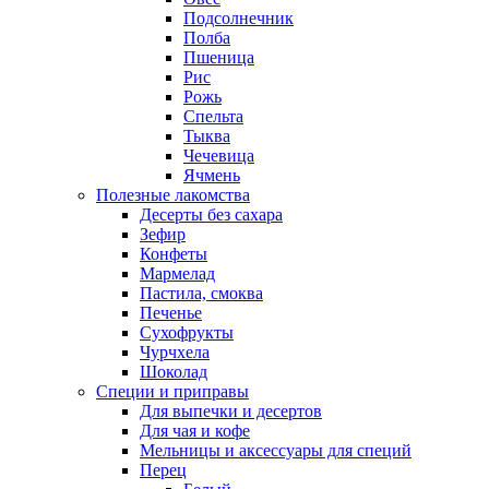
Подсолнечник
Полба
Пшеница
Рис
Рожь
Спельта
Тыква
Чечевица
Ячмень
Полезные лакомства
Десерты без сахара
Зефир
Конфеты
Мармелад
Пастила, смоква
Печенье
Сухофрукты
Чурчхела
Шоколад
Специи и приправы
Для выпечки и десертов
Для чая и кофе
Мельницы и аксессуары для специй
Перец