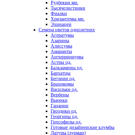
Рудбекии мн.
Тысячелистники
Фиалки
Хризантемы мн.
Эхинацеи
Семена цветов однолетних
Агератумы
Азарины
Алиссумы
Амаранты
Антирриниумы
Астры од.
Бальзамины од.
Бархатцы
Бегонии од.
Брахикомы
Васильки од.
Вербены
Вьюнки
Гацании
Гвоздики од.
Георгины од.
Гипсофилы од.
Готовые дизайнерские клумбы
Датуры (дурман)