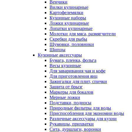
Венчики
Вилки кулинарные
Картофелемялки
Кухонные наборы
Ложки кулинарные
Лопатки кулинарные
Молотки для мяса, размягчители
Скребки для рыбы
Шумовки, половники
Щипцы
Кухонные аксессуары
Бумага, пленка, фольга
Весы кухонные
Для заваривания чая и кофе
Для приготовления яиц
Зажигалки для плит, спички
Защита от брызг
Маркеры для бокалов
Мерные ложки
Подставки, подносы
Природные фильтры для воды
Приспособления для экономии воды
Различные аксессуары для кухни
Рукавицы, прихватки
Сита, дуршлаги, воронки