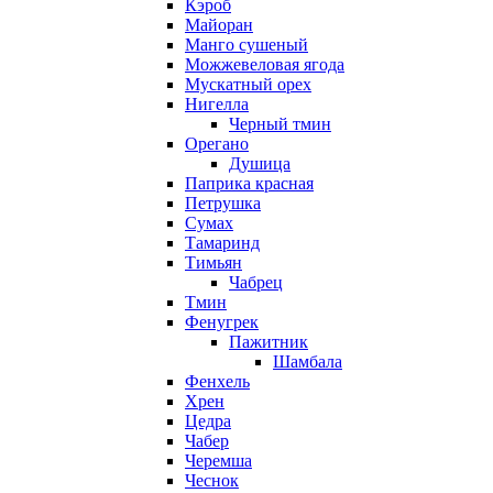
Кэроб
Майоран
Манго сушеный
Можжевеловая ягода
Мускатный орех
Нигелла
Черный тмин
Орегано
Душица
Паприка красная
Петрушка
Сумах
Тамаринд
Тимьян
Чабрец
Тмин
Фенугрек
Пажитник
Шамбала
Фенхель
Хрен
Цедра
Чабер
Черемша
Чеснок