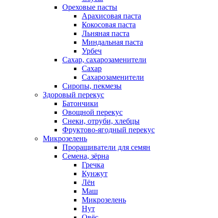
Ореховые пасты
Арахисовая паста
Кокосовая паста
Льняная паста
Миндальная паста
Урбеч
Сахар, сахарозаменители
Сахар
Сахарозаменители
Сиропы, пекмезы
Здоровый перекус
Батончики
Овощной перекус
Снеки, отруби, хлебцы
Фруктово-ягодный перекус
Микрозелень
Проращиватели для семян
Семена, зёрна
Гречка
Кунжут
Лён
Маш
Микрозелень
Нут
Овёс