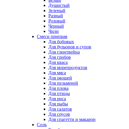
Белый
Душистый
Зеленый
Разный
Розовый
Черный
Чили
Смеси приправ
Для бобовых
Для бульонов и супов
Для глинтвейна
Для грибов
Для кваса
Для морепродуктов
Для мяса
Для овощей
Для пельменей
Для плова
Для птицы
Для риса
Для рыбы
Для салатов
Для соусов
Для спагетти и макарон
Соль