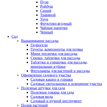
Пуэр
Ройбуш
Синий
Травяной
Улун
Фруктово-ягодный
Чайные напитки
Черный
Сад
Выращивание рассады
Гидрогели
Грунты, компоненты для почвы
Мини теплички для рассады
Сеялки, таблички для рассады
Таблетки и горшочки для рассады,
минеральные кубики
Фитолампы для растений и рассады
Оформление садового участка
Садовые кашпо и горшки
Садовые светильники и освещение участка
Полезные штучки для сада
Полезные товары для сада
Садовая мода
Садовый и ручной инструмент
Полив растений