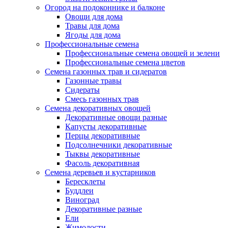
Огород на подоконнике и балконе
Овощи для дома
Травы для дома
Ягоды для дома
Профессиональные семена
Профессиональные семена овощей и зелени
Профессиональные семена цветов
Семена газонных трав и сидератов
Газонные травы
Сидераты
Смесь газонных трав
Семена декоративных овощей
Декоративные овощи разные
Капусты декоративные
Перцы декоративные
Подсолнечники декоративные
Тыквы декоративные
Фасоль декоративная
Семена деревьев и кустарников
Бересклеты
Буддлеи
Виноград
Декоративные разные
Ели
Жимолости