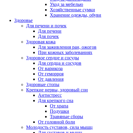
Уход за мебелью
Хозяйственные сумки
Хранение одежды, обуви
Здоровье
Для печени и почек
Для печени
Для почек
Здоровая кожа
Для заживления ран, ожогов
При кожных заболеваниях
Здоровое сердце и сосуды
Для сердца и сосудов
От варикоза
От геморроя
От давления
Здоровые стопы
Крепкие нервы, здоровый сон
Антистресс
Для крепкого сна
От храпа
Подушки
Травяные сборы
От головной боли
Молодость суставов, сила мышц
Для суставов и мышц