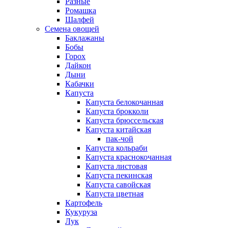
Разные
Ромашка
Шалфей
Семена овощей
Баклажаны
Бобы
Горох
Дайкон
Дыни
Кабачки
Капуста
Капуста белокочанная
Капуста брокколи
Капуста брюссельская
Капуста китайская
пак-чой
Капуста кольраби
Капуста краснокочанная
Капуста листовая
Капуста пекинская
Капуста савойская
Капуста цветная
Картофель
Кукуруза
Лук