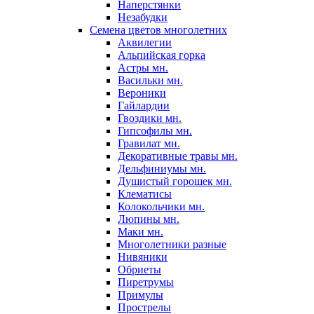
Наперстянки
Незабудки
Семена цветов многолетних
Аквилегии
Альпийская горка
Астры мн.
Васильки мн.
Вероники
Гайлардии
Гвоздики мн.
Гипсофилы мн.
Гравилат мн.
Декоративные травы мн.
Дельфиниумы мн.
Душистый горошек мн.
Клематисы
Колокольчики мн.
Люпины мн.
Маки мн.
Многолетники разные
Нивяники
Обриеты
Пиретрумы
Примулы
Прострелы