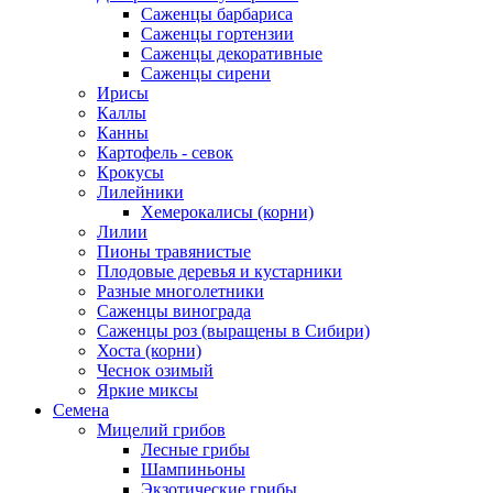
Саженцы барбариса
Саженцы гортензии
Саженцы декоративные
Саженцы сирени
Ирисы
Каллы
Канны
Картофель - севок
Крокусы
Лилейники
Хемерокалисы (корни)
Лилии
Пионы травянистые
Плодовые деревья и кустарники
Разные многолетники
Саженцы винограда
Саженцы роз (выращены в Сибири)
Хоста (корни)
Чеснок озимый
Яркие миксы
Семена
Мицелий грибов
Лесные грибы
Шампиньоны
Экзотические грибы