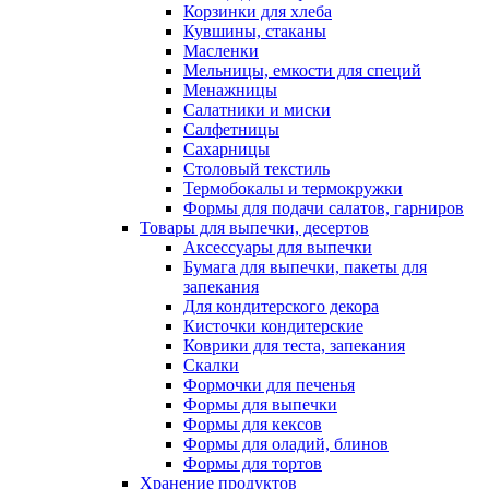
Корзинки для хлеба
Кувшины, стаканы
Масленки
Мельницы, емкости для специй
Менажницы
Салатники и миски
Салфетницы
Сахарницы
Столовый текстиль
Термобокалы и термокружки
Формы для подачи салатов, гарниров
Товары для выпечки, десертов
Аксессуары для выпечки
Бумага для выпечки, пакеты для
запекания
Для кондитерского декора
Кисточки кондитерские
Коврики для теста, запекания
Скалки
Формочки для печенья
Формы для выпечки
Формы для кексов
Формы для оладий, блинов
Формы для тортов
Хранение продуктов