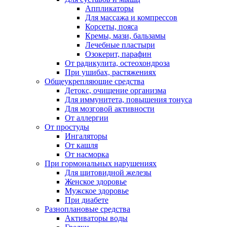
Аппликаторы
Для массажа и компрессов
Корсеты, пояса
Кремы, мази, бальзамы
Лечебные пластыри
Озокерит, парафин
От радикулита, остеохондроза
При ушибах, растяжениях
Общеукрепляющие средства
Детокс, очищение организма
Для иммунитета, повышения тонуса
Для мозговой активности
От аллергии
От простуды
Ингаляторы
От кашля
От насморка
При гормональных нарушениях
Для щитовидной железы
Женское здоровье
Мужское здоровье
При диабете
Разноплановые средства
Активаторы воды