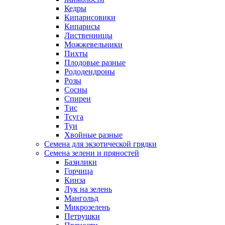
Кедры
Кипарисовики
Кипарисы
Лиственницы
Можжевельники
Пихты
Плодовые разные
Рододендроны
Розы
Сосны
Спиреи
Тис
Тсуга
Туи
Хвойные разные
Семена для экзотической грядки
Семена зелени и пряностей
Базилики
Горчица
Кинза
Лук на зелень
Мангольд
Микрозелень
Петрушки