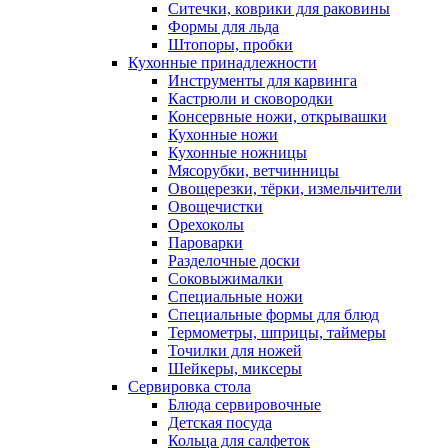
Ситечки, коврики для раковины
Формы для льда
Штопоры, пробки
Кухонные принадлежности
Инструменты для карвинга
Кастрюли и сковородки
Консервные ножи, открывашки
Кухонные ножи
Кухонные ножницы
Мясорубки, ветчинницы
Овощерезки, тёрки, измельчители
Овощечистки
Орехоколы
Пароварки
Разделочные доски
Соковыжималки
Специальные ножи
Специальные формы для блюд
Термометры, шприцы, таймеры
Точилки для ножей
Шейкеры, миксеры
Сервировка стола
Блюда сервировочные
Детская посуда
Кольца для салфеток