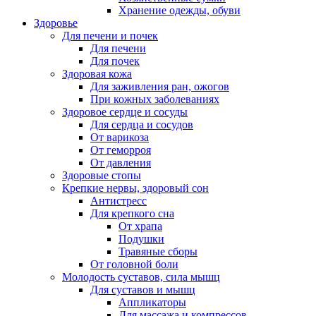
Хранение одежды, обуви
Здоровье
Для печени и почек
Для печени
Для почек
Здоровая кожа
Для заживления ран, ожогов
При кожных заболеваниях
Здоровое сердце и сосуды
Для сердца и сосудов
От варикоза
От геморроя
От давления
Здоровые стопы
Крепкие нервы, здоровый сон
Антистресс
Для крепкого сна
От храпа
Подушки
Травяные сборы
От головной боли
Молодость суставов, сила мышц
Для суставов и мышц
Аппликаторы
Для массажа и компрессов