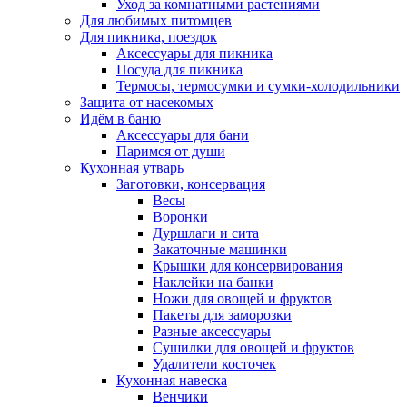
Уход за комнатными растениями
Для любимых питомцев
Для пикника, поездок
Аксессуары для пикника
Посуда для пикника
Термосы, термосумки и сумки-холодильники
Защита от насекомых
Идём в баню
Аксессуары для бани
Паримся от души
Кухонная утварь
Заготовки, консервация
Весы
Воронки
Дуршлаги и сита
Закаточные машинки
Крышки для консервирования
Наклейки на банки
Ножи для овощей и фруктов
Пакеты для заморозки
Разные аксессуары
Сушилки для овощей и фруктов
Удалители косточек
Кухонная навеска
Венчики