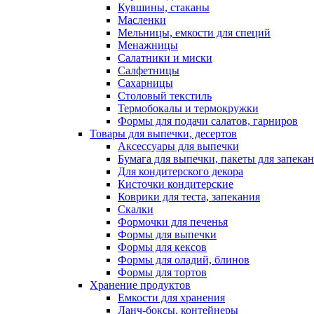
Кувшины, стаканы
Масленки
Мельницы, емкости для специй
Менажницы
Салатники и миски
Салфетницы
Сахарницы
Столовый текстиль
Термобокалы и термокружки
Формы для подачи салатов, гарниров
Товары для выпечки, десертов
Аксессуары для выпечки
Бумага для выпечки, пакеты для запека
Для кондитерского декора
Кисточки кондитерские
Коврики для теста, запекания
Скалки
Формочки для печенья
Формы для выпечки
Формы для кексов
Формы для оладий, блинов
Формы для тортов
Хранение продуктов
Емкости для хранения
Ланч-боксы, контейнеры