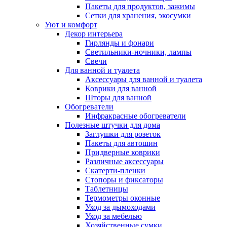
Пакеты для продуктов, зажимы
Сетки для хранения, экосумки
Уют и комфорт
Декор интерьера
Гирлянды и фонари
Светильники-ночники, лампы
Свечи
Для ванной и туалета
Аксессуары для ванной и туалета
Коврики для ванной
Шторы для ванной
Обогреватели
Инфракрасные обогреватели
Полезные штучки для дома
Заглушки для розеток
Пакеты для автошин
Придверные коврики
Различные аксессуары
Скатерти-пленки
Стопоры и фиксаторы
Таблетницы
Термометры оконные
Уход за дымоходами
Уход за мебелью
Хозяйственные сумки