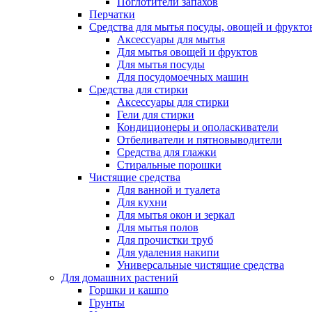
Поглотители запахов
Перчатки
Средства для мытья посуды, овощей и фрукто
Аксессуары для мытья
Для мытья овощей и фруктов
Для мытья посуды
Для посудомоечных машин
Средства для стирки
Аксессуары для стирки
Гели для стирки
Кондиционеры и ополаскиватели
Отбеливатели и пятновыводители
Средства для глажки
Стиральные порошки
Чистящие средства
Для ванной и туалета
Для кухни
Для мытья окон и зеркал
Для мытья полов
Для прочистки труб
Для удаления накипи
Универсальные чистящие средства
Для домашних растений
Горшки и кашпо
Грунты