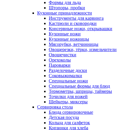
Формы для льда
Штопоры, пробки
Кухонные принадлежности
Инструменты для карвинга
Кастрюли и сковородки
Консервные ножи, открывашки
Кухонные ножи
Кухонные ножницы
Мясорубки, ветчинницы
Овощерезки, тёрки, измельчители
Овощечистки
Орехоколы
Пароварки
Разделочные доски
Соковыжималки
Специальные ножи
Специальные формы для блюд
Термометры, шприцы, таймеры
Точилки для ножей
Шейкеры, миксеры
Сервировка стола
Блюда сервировочные
Детская посуда
Кольца для салфеток
Корзинки для хлеба