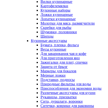
Вилки кулинарные
Картофелемялки
Кухонные наборы
Ложки кулинарные
Лопатки кулинарные
Молотки для мяса, размягчители
Скребки для рыбы
Шумовки, половники
Щипцы
Кухонные аксессуары
Бумага, пленка, фольга
Весы кухонные
Для заваривания чая и кофе
Для приготовления яиц
Зажигалки для плит, спички
Защита от брызг
Маркеры для бокалов
Мерные ложки
Подставки, подносы
Природные фильтры для воды
Приспособления для экономии воды
Различные аксессуары для кухни
Рукавицы, прихватки
Сита, дуршлаги, воронки
Ситечки, коврики для раковины