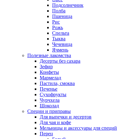
Подсолнечник
Полба
Пшеница
Рис
Рожь
Спельта
Тыква
Чечевица
Ячмень
Полезные лакомства
Десерты без сахара
Зефир
Конфеты
Мармелад
Пастила, смоква
Печенье
Сухофрукты
Чурчхела
Шоколад
Специи и приправы
Для выпечки и десертов
Для чая и кофе
Мельницы и аксессуары для специй
Перец