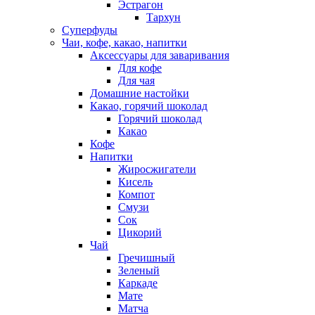
Эстрагон
Тархун
Суперфуды
Чаи, кофе, какао, напитки
Аксессуары для заваривания
Для кофе
Для чая
Домашние настойки
Какао, горячий шоколад
Горячий шоколад
Какао
Кофе
Напитки
Жиросжигатели
Кисель
Компот
Смузи
Сок
Цикорий
Чай
Гречишный
Зеленый
Каркаде
Мате
Матча