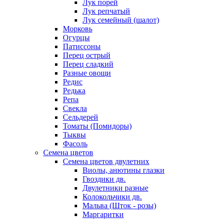
Лук порей
Лук репчатый
Лук семейный (шалот)
Морковь
Огурцы
Патиссоны
Перец острый
Перец сладкий
Разные овощи
Редис
Редька
Репа
Свекла
Сельдерей
Томаты (Помидоры)
Тыквы
Фасоль
Семена цветов
Семена цветов двулетних
Виолы, анютины глазки
Гвоздики дв.
Двулетники разные
Колокольчики дв.
Мальва (Шток - розы)
Маргаритки