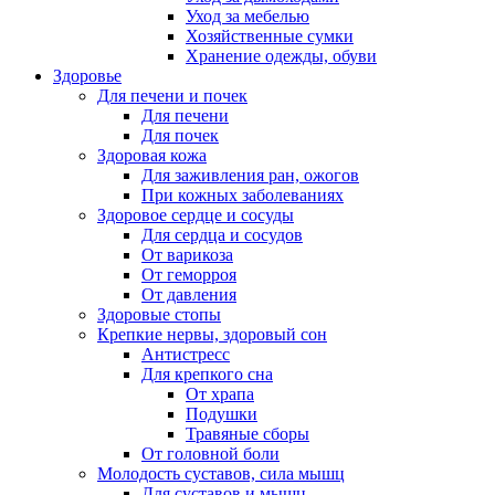
Уход за мебелью
Хозяйственные сумки
Хранение одежды, обуви
Здоровье
Для печени и почек
Для печени
Для почек
Здоровая кожа
Для заживления ран, ожогов
При кожных заболеваниях
Здоровое сердце и сосуды
Для сердца и сосудов
От варикоза
От геморроя
От давления
Здоровые стопы
Крепкие нервы, здоровый сон
Антистресс
Для крепкого сна
От храпа
Подушки
Травяные сборы
От головной боли
Молодость суставов, сила мышц
Для суставов и мышц