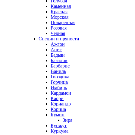
Голубая
Каменная
Красная
Морская
Поваренная
Розовая
Черная
Специи и пряности
Ажгон
Анис
Бадьян
Базилик
Барбарис
Ваниль
Гвоздика
Горчица
Имбирь
Кардамон
Карри
Кориандр
Корица
Кумин
Зира
Кунжут
Куркума