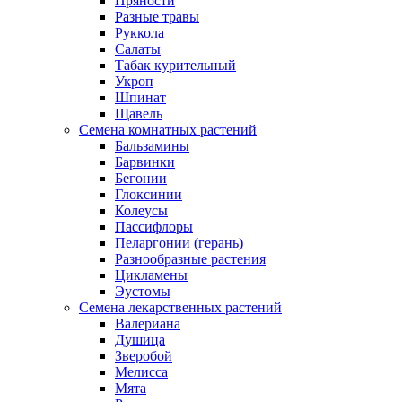
Пряности
Разные травы
Руккола
Салаты
Табак курительный
Укроп
Шпинат
Щавель
Семена комнатных растений
Бальзамины
Барвинки
Бегонии
Глоксинии
Колеусы
Пассифлоры
Пеларгонии (герань)
Разнообразные растения
Цикламены
Эустомы
Семена лекарственных растений
Валериана
Душица
Зверобой
Мелисса
Мята