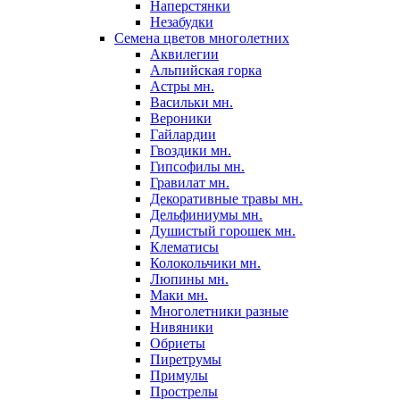
Наперстянки
Незабудки
Семена цветов многолетних
Аквилегии
Альпийская горка
Астры мн.
Васильки мн.
Вероники
Гайлардии
Гвоздики мн.
Гипсофилы мн.
Гравилат мн.
Декоративные травы мн.
Дельфиниумы мн.
Душистый горошек мн.
Клематисы
Колокольчики мн.
Люпины мн.
Маки мн.
Многолетники разные
Нивяники
Обриеты
Пиретрумы
Примулы
Прострелы