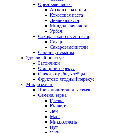
Ореховые пасты
Арахисовая паста
Кокосовая паста
Льняная паста
Миндальная паста
Урбеч
Сахар, сахарозаменители
Сахар
Сахарозаменители
Сиропы, пекмезы
Здоровый перекус
Батончики
Овощной перекус
Снеки, отруби, хлебцы
Фруктово-ягодный перекус
Микрозелень
Проращиватели для семян
Семена, зёрна
Гречка
Кунжут
Лён
Маш
Микрозелень
Нут
Овёс