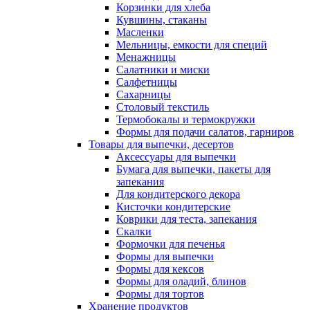
Корзинки для хлеба
Кувшины, стаканы
Масленки
Мельницы, емкости для специй
Менажницы
Салатники и миски
Салфетницы
Сахарницы
Столовый текстиль
Термобокалы и термокружки
Формы для подачи салатов, гарниров
Товары для выпечки, десертов
Аксессуары для выпечки
Бумага для выпечки, пакеты для
запекания
Для кондитерского декора
Кисточки кондитерские
Коврики для теста, запекания
Скалки
Формочки для печенья
Формы для выпечки
Формы для кексов
Формы для оладий, блинов
Формы для тортов
Хранение продуктов