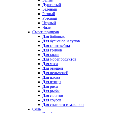
Белый
Душистый
Зеленый
Разный
Розовый
Черный
Чили
Смеси приправ
Для бобовых
Для бульонов и супов
Для глинтвейна
Для грибов
Для кваса
Для морепродуктов
Для мяса
Для овощей
Для пельменей
Для плова
Для птицы
Для риса
Для рыбы
Для салатов
Для соусов
Для спагетти и макарон
Соль