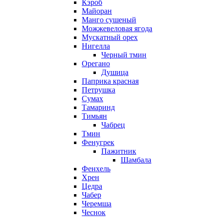
Кэроб
Майоран
Манго сушеный
Можжевеловая ягода
Мускатный орех
Нигелла
Черный тмин
Орегано
Душица
Паприка красная
Петрушка
Сумах
Тамаринд
Тимьян
Чабрец
Тмин
Фенугрек
Пажитник
Шамбала
Фенхель
Хрен
Цедра
Чабер
Черемша
Чеснок