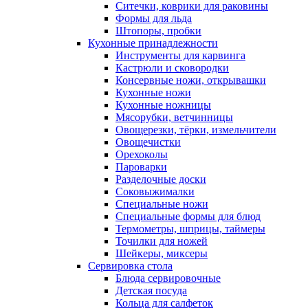
Ситечки, коврики для раковины
Формы для льда
Штопоры, пробки
Кухонные принадлежности
Инструменты для карвинга
Кастрюли и сковородки
Консервные ножи, открывашки
Кухонные ножи
Кухонные ножницы
Мясорубки, ветчинницы
Овощерезки, тёрки, измельчители
Овощечистки
Орехоколы
Пароварки
Разделочные доски
Соковыжималки
Специальные ножи
Специальные формы для блюд
Термометры, шприцы, таймеры
Точилки для ножей
Шейкеры, миксеры
Сервировка стола
Блюда сервировочные
Детская посуда
Кольца для салфеток