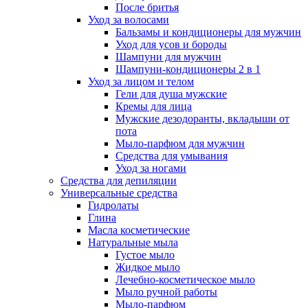
После бритья
Уход за волосами
Бальзамы и кондиционеры для мужчин
Уход для усов и бороды
Шампуни для мужчин
Шампуни-кондиционеры 2 в 1
Уход за лицом и телом
Гели для душа мужские
Кремы для лица
Мужские дезодоранты, вкладыши от
пота
Мыло-парфюм для мужчин
Средства для умывания
Уход за ногами
Средства для депиляции
Универсальные средства
Гидролаты
Глина
Масла косметические
Натуральные мыла
Густое мыло
Жидкое мыло
Лечебно-косметическое мыло
Мыло ручной работы
Мыло-парфюм