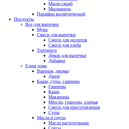
Мыло-скраб
Мыльницы
Парафин косметический
Продукты
Все для выпечки
Мука
Смеси для выпечки
Смеси для десертов
Смеси для хлеба
Топпинги
Декор для выпечки
Добавки
Едим дома
Варенья, джемы
Джем
Каши, супы, гарниры
Гарниры
Каши
Макароны
Мюсли, гранолы, хлопья
Смеси для приготовления
Супы
Масла и соусы
Масла растительные
Соусы