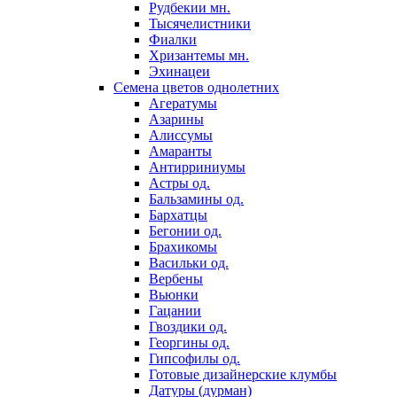
Рудбекии мн.
Тысячелистники
Фиалки
Хризантемы мн.
Эхинацеи
Семена цветов однолетних
Агератумы
Азарины
Алиссумы
Амаранты
Антирриниумы
Астры од.
Бальзамины од.
Бархатцы
Бегонии од.
Брахикомы
Васильки од.
Вербены
Вьюнки
Гацании
Гвоздики од.
Георгины од.
Гипсофилы од.
Готовые дизайнерские клумбы
Датуры (дурман)