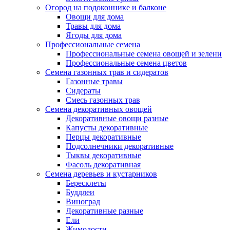
Огород на подоконнике и балконе
Овощи для дома
Травы для дома
Ягоды для дома
Профессиональные семена
Профессиональные семена овощей и зелени
Профессиональные семена цветов
Семена газонных трав и сидератов
Газонные травы
Сидераты
Смесь газонных трав
Семена декоративных овощей
Декоративные овощи разные
Капусты декоративные
Перцы декоративные
Подсолнечники декоративные
Тыквы декоративные
Фасоль декоративная
Семена деревьев и кустарников
Бересклеты
Буддлеи
Виноград
Декоративные разные
Ели
Жимолости