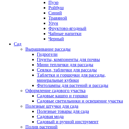
Пуэр
Ройбуш
Синий
Травяной
Улун
Фруктово-ягодный
Чайные напитки
Черный
Сад
Выращивание рассады
Гидрогели
Грунты, компоненты для почвы
Мини теплички для рассады
Сеялки, таблички для рассады
Таблетки и горшочки для рассады,
минеральные кубики
Фитолампы для растений и рассады
Оформление садового участка
Садовые кашпо и горшки
Садовые светильники и освещение участка
Полезные штучки для сада
Полезные товары для сада
Садовая мода
Садовый и ручной инструмент
Полив растений