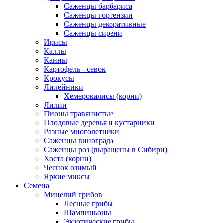
Саженцы барбариса
Саженцы гортензии
Саженцы декоративные
Саженцы сирени
Ирисы
Каллы
Канны
Картофель - севок
Крокусы
Лилейники
Хемерокалисы (корни)
Лилии
Пионы травянистые
Плодовые деревья и кустарники
Разные многолетники
Саженцы винограда
Саженцы роз (выращены в Сибири)
Хоста (корни)
Чеснок озимый
Яркие миксы
Семена
Мицелий грибов
Лесные грибы
Шампиньоны
Экзотические грибы