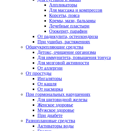
Аппликаторы
Для массажа и компрессов
Корсеты, пояса
Кремы, мази, бальзамы
Лечебные пластыри
Озокерит, парафин
От радикулита, остеохондроза
При ушибах, растяжениях
Общеукрепляющие средства
Детокс, очищение организма
Для иммунитета, повышения тонуса
Для мозговой активности
От аллергии
От простуды
Ингаляторы
От кашля
От насморка
При гормональных нарушениях
Для щитовидной железы
Женское здоровье
Мужское здоровье
При диабете
Разноплановые средства
Активаторы воды