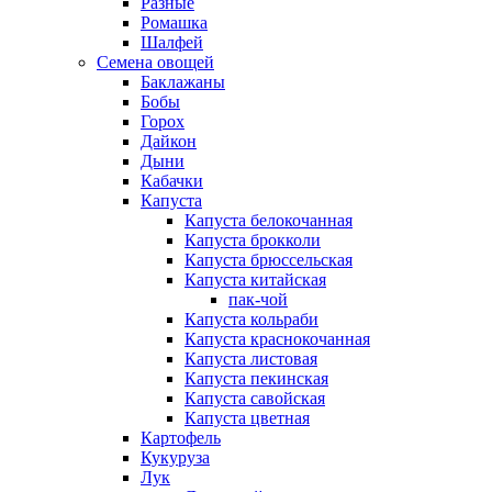
Разные
Ромашка
Шалфей
Семена овощей
Баклажаны
Бобы
Горох
Дайкон
Дыни
Кабачки
Капуста
Капуста белокочанная
Капуста брокколи
Капуста брюссельская
Капуста китайская
пак-чой
Капуста кольраби
Капуста краснокочанная
Капуста листовая
Капуста пекинская
Капуста савойская
Капуста цветная
Картофель
Кукуруза
Лук