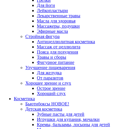
Грелки
Для йоги
Лейкопластыри
Лекарственные травы
Масла для здоровья
Массажеры, подушки
Эфирные масла
Стройная фигура
Антицеллюлитная косметика
Массаж от целлюлита
Пояса для похудения
Травы и сборы
Фигурное питание
Улучшение пищеварения
Для желудка
От паразитов
Хорошее зрение и слух
Острое зрение
Хороший слух
Косметика
Бьютибоксы НОВОЕ!
Детская косметика
Зубные пасты для детей
Игрушки для купания, мочалки
Кремы, бальзамы, лосьоны для детей