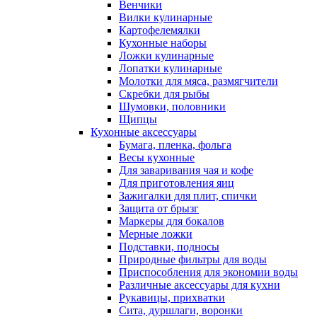
Венчики
Вилки кулинарные
Картофелемялки
Кухонные наборы
Ложки кулинарные
Лопатки кулинарные
Молотки для мяса, размягчители
Скребки для рыбы
Шумовки, половники
Щипцы
Кухонные аксессуары
Бумага, пленка, фольга
Весы кухонные
Для заваривания чая и кофе
Для приготовления яиц
Зажигалки для плит, спички
Защита от брызг
Маркеры для бокалов
Мерные ложки
Подставки, подносы
Природные фильтры для воды
Приспособления для экономии воды
Различные аксессуары для кухни
Рукавицы, прихватки
Сита, дуршлаги, воронки