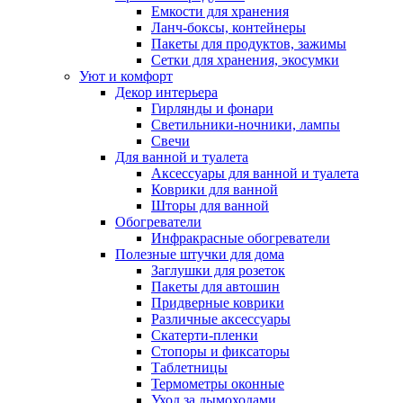
Емкости для хранения
Ланч-боксы, контейнеры
Пакеты для продуктов, зажимы
Сетки для хранения, экосумки
Уют и комфорт
Декор интерьера
Гирлянды и фонари
Светильники-ночники, лампы
Свечи
Для ванной и туалета
Аксессуары для ванной и туалета
Коврики для ванной
Шторы для ванной
Обогреватели
Инфракрасные обогреватели
Полезные штучки для дома
Заглушки для розеток
Пакеты для автошин
Придверные коврики
Различные аксессуары
Скатерти-пленки
Стопоры и фиксаторы
Таблетницы
Термометры оконные
Уход за дымоходами