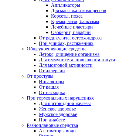
Аппликаторы
Для массажа и компрессов
Корсеты, пояса
Кремы, мази, бальзамы
Лечебные пластыри
Озокерит, парафин
От радикулита, остеохондроза
При ушибах, растяжениях
Общеукрепляющие средства
Детокс, очищение организма
Для иммунитета, повышения тонуса
Для мозговой активности
От аллергии
От простуды
Ингаляторы
От кашля
От насморка
При гормональных нарушениях
Для щитовидной железы
Женское здоровье
Мужское здоровье
При диабете
Разноплановые средства
Активаторы воды