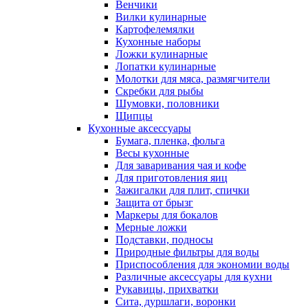
Венчики
Вилки кулинарные
Картофелемялки
Кухонные наборы
Ложки кулинарные
Лопатки кулинарные
Молотки для мяса, размягчители
Скребки для рыбы
Шумовки, половники
Щипцы
Кухонные аксессуары
Бумага, пленка, фольга
Весы кухонные
Для заваривания чая и кофе
Для приготовления яиц
Зажигалки для плит, спички
Защита от брызг
Маркеры для бокалов
Мерные ложки
Подставки, подносы
Природные фильтры для воды
Приспособления для экономии воды
Различные аксессуары для кухни
Рукавицы, прихватки
Сита, дуршлаги, воронки