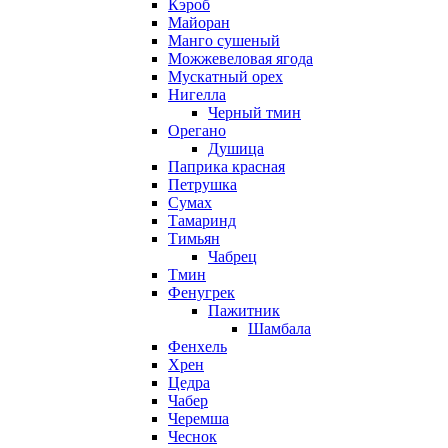
Кэроб
Майоран
Манго сушеный
Можжевеловая ягода
Мускатный орех
Нигелла
Черный тмин
Орегано
Душица
Паприка красная
Петрушка
Сумах
Тамаринд
Тимьян
Чабрец
Тмин
Фенугрек
Пажитник
Шамбала
Фенхель
Хрен
Цедра
Чабер
Черемша
Чеснок