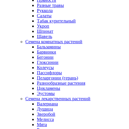
Пряности
Разные травы
Руккола
Салаты
Табак курительный
Укроп
Шпинат
Щавель
Семена комнатных растений
Бальзамины
Барвинки
Бегонии
Глоксинии
Колеусы
Пассифлоры
Пеларгонии (герань)
Разнообразные растения
Цикламены
Эустомы
Семена лекарственных растений
Валериана
Душица
Зверобой
Мелисса
Мята