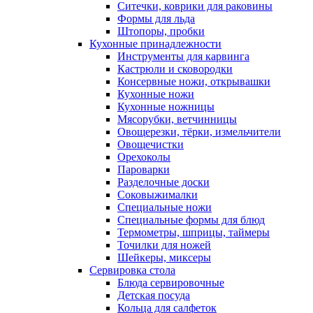
Ситечки, коврики для раковины
Формы для льда
Штопоры, пробки
Кухонные принадлежности
Инструменты для карвинга
Кастрюли и сковородки
Консервные ножи, открывашки
Кухонные ножи
Кухонные ножницы
Мясорубки, ветчинницы
Овощерезки, тёрки, измельчители
Овощечистки
Орехоколы
Пароварки
Разделочные доски
Соковыжималки
Специальные ножи
Специальные формы для блюд
Термометры, шприцы, таймеры
Точилки для ножей
Шейкеры, миксеры
Сервировка стола
Блюда сервировочные
Детская посуда
Кольца для салфеток