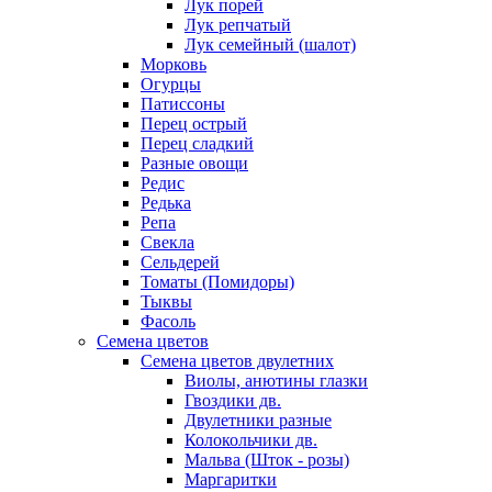
Лук порей
Лук репчатый
Лук семейный (шалот)
Морковь
Огурцы
Патиссоны
Перец острый
Перец сладкий
Разные овощи
Редис
Редька
Репа
Свекла
Сельдерей
Томаты (Помидоры)
Тыквы
Фасоль
Семена цветов
Семена цветов двулетних
Виолы, анютины глазки
Гвоздики дв.
Двулетники разные
Колокольчики дв.
Мальва (Шток - розы)
Маргаритки