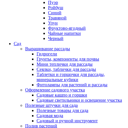
Пуэр
Ройбуш
Синий
Травяной
Улун
Фруктово-ягодный
Чайные напитки
Черный
Сад
Выращивание рассады
Гидрогели
Грунты, компоненты для почвы
Мини теплички для рассады
Сеялки, таблички для рассады
Таблетки и горшочки для рассады,
минеральные кубики
Фитолампы для растений и рассады
Оформление садового участка
Садовые кашпо и горшки
Садовые светильники и освещение участка
Полезные штучки для сада
Полезные товары для сада
Садовая мода
Садовый и ручной инструмент
Полив растений