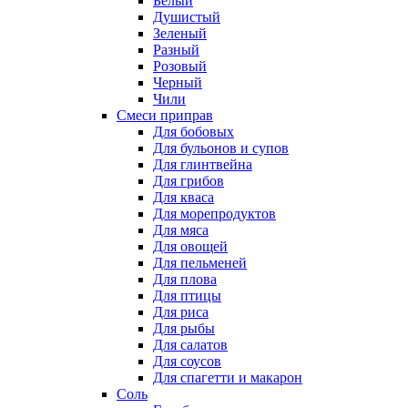
Белый
Душистый
Зеленый
Разный
Розовый
Черный
Чили
Смеси приправ
Для бобовых
Для бульонов и супов
Для глинтвейна
Для грибов
Для кваса
Для морепродуктов
Для мяса
Для овощей
Для пельменей
Для плова
Для птицы
Для риса
Для рыбы
Для салатов
Для соусов
Для спагетти и макарон
Соль