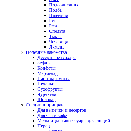
Подсолнечник
Полба
Пшеница
Рис
Рожь
Спельта
Тыква
Чечевица
Ячмень
Полезные лакомства
Десерты без сахара
Зефир
Конфеты
Мармелад
Пастила, смоква
Печенье
Сухофрукты
Чурчхела
Шоколад
Специи и приправы
Для выпечки и десертов
Для чая и кофе
Мельницы и аксессуары для специй
Перец