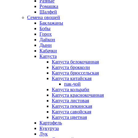
Разные
Ромашка
Шалфей
Семена овощей
Баклажаны
Бобы
Горох
Дайкон
Дыни
Кабачки
Капуста
Капуста белокочанная
Капуста брокколи
Капуста брюссельская
Капуста китайская
пак-чой
Капуста кольраби
Капуста краснокочанная
Капуста листовая
Капуста пекинская
Капуста савойская
Капуста цветная
Картофель
Кукуруза
Лук