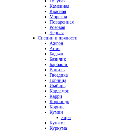
Голубая
Каменная
Красная
Морская
Поваренная
Розовая
Черная
Специи и пряности
Ажгон
Анис
Бадьян
Базилик
Барбарис
Ваниль
Гвоздика
Горчица
Имбирь
Кардамон
Карри
Кориандр
Корица
Кумин
Зира
Кунжут
Куркума