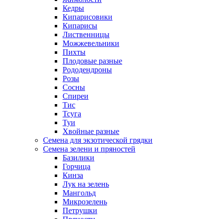
Кедры
Кипарисовики
Кипарисы
Лиственницы
Можжевельники
Пихты
Плодовые разные
Рододендроны
Розы
Сосны
Спиреи
Тис
Тсуга
Туи
Хвойные разные
Семена для экзотической грядки
Семена зелени и пряностей
Базилики
Горчица
Кинза
Лук на зелень
Мангольд
Микрозелень
Петрушки