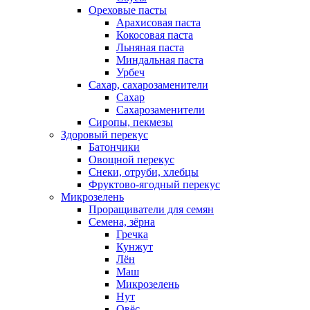
Ореховые пасты
Арахисовая паста
Кокосовая паста
Льняная паста
Миндальная паста
Урбеч
Сахар, сахарозаменители
Сахар
Сахарозаменители
Сиропы, пекмезы
Здоровый перекус
Батончики
Овощной перекус
Снеки, отруби, хлебцы
Фруктово-ягодный перекус
Микрозелень
Проращиватели для семян
Семена, зёрна
Гречка
Кунжут
Лён
Маш
Микрозелень
Нут
Овёс