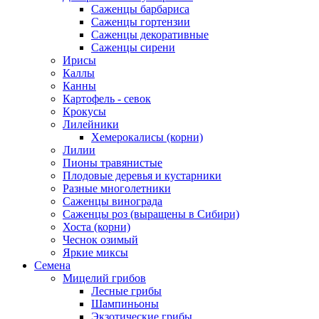
Саженцы барбариса
Саженцы гортензии
Саженцы декоративные
Саженцы сирени
Ирисы
Каллы
Канны
Картофель - севок
Крокусы
Лилейники
Хемерокалисы (корни)
Лилии
Пионы травянистые
Плодовые деревья и кустарники
Разные многолетники
Саженцы винограда
Саженцы роз (выращены в Сибири)
Хоста (корни)
Чеснок озимый
Яркие миксы
Семена
Мицелий грибов
Лесные грибы
Шампиньоны
Экзотические грибы