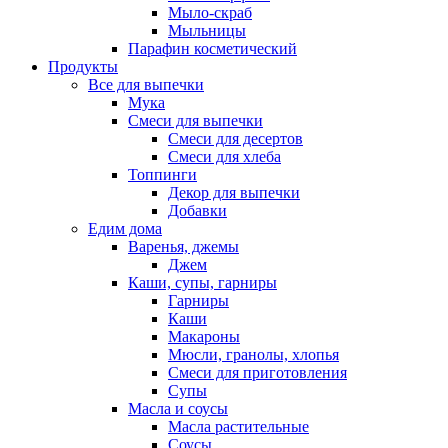
Мыло-скраб
Мыльницы
Парафин косметический
Продукты
Все для выпечки
Мука
Смеси для выпечки
Смеси для десертов
Смеси для хлеба
Топпинги
Декор для выпечки
Добавки
Едим дома
Варенья, джемы
Джем
Каши, супы, гарниры
Гарниры
Каши
Макароны
Мюсли, гранолы, хлопья
Смеси для приготовления
Супы
Масла и соусы
Масла растительные
Соусы