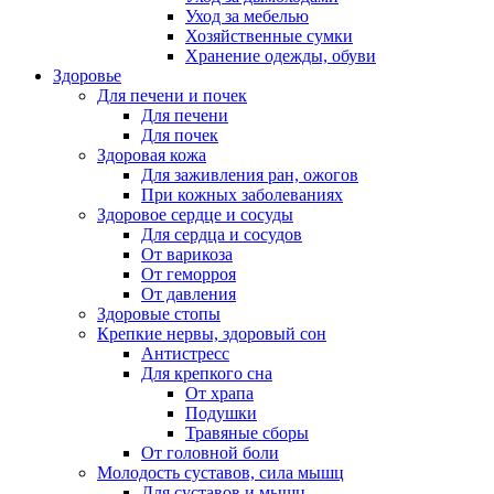
Уход за мебелью
Хозяйственные сумки
Хранение одежды, обуви
Здоровье
Для печени и почек
Для печени
Для почек
Здоровая кожа
Для заживления ран, ожогов
При кожных заболеваниях
Здоровое сердце и сосуды
Для сердца и сосудов
От варикоза
От геморроя
От давления
Здоровые стопы
Крепкие нервы, здоровый сон
Антистресс
Для крепкого сна
От храпа
Подушки
Травяные сборы
От головной боли
Молодость суставов, сила мышц
Для суставов и мышц