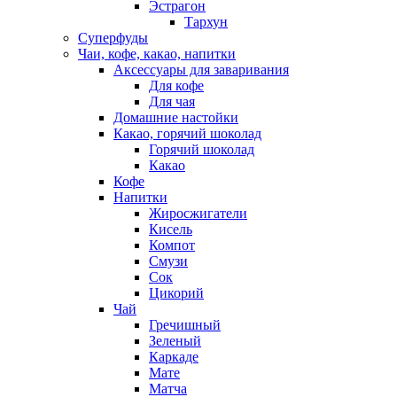
Эстрагон
Тархун
Суперфуды
Чаи, кофе, какао, напитки
Аксессуары для заваривания
Для кофе
Для чая
Домашние настойки
Какао, горячий шоколад
Горячий шоколад
Какао
Кофе
Напитки
Жиросжигатели
Кисель
Компот
Смузи
Сок
Цикорий
Чай
Гречишный
Зеленый
Каркаде
Мате
Матча