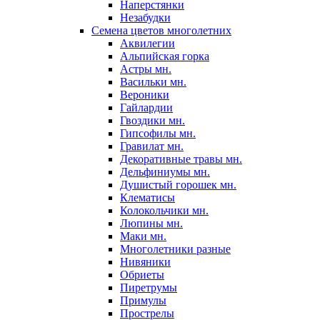
Наперстянки
Незабудки
Семена цветов многолетних
Аквилегии
Альпийская горка
Астры мн.
Васильки мн.
Вероники
Гайлардии
Гвоздики мн.
Гипсофилы мн.
Гравилат мн.
Декоративные травы мн.
Дельфиниумы мн.
Душистый горошек мн.
Клематисы
Колокольчики мн.
Люпины мн.
Маки мн.
Многолетники разные
Нивяники
Обриеты
Пиретрумы
Примулы
Прострелы