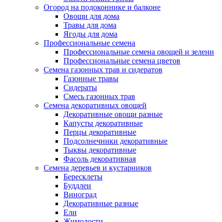
Огород на подоконнике и балконе
Овощи для дома
Травы для дома
Ягоды для дома
Профессиональные семена
Профессиональные семена овощей и зелени
Профессиональные семена цветов
Семена газонных трав и сидератов
Газонные травы
Сидераты
Смесь газонных трав
Семена декоративных овощей
Декоративные овощи разные
Капусты декоративные
Перцы декоративные
Подсолнечники декоративные
Тыквы декоративные
Фасоль декоративная
Семена деревьев и кустарников
Бересклеты
Буддлеи
Виноград
Декоративные разные
Ели
Жимолости