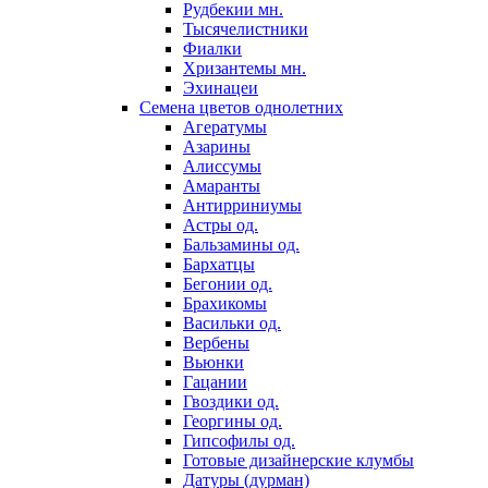
Рудбекии мн.
Тысячелистники
Фиалки
Хризантемы мн.
Эхинацеи
Семена цветов однолетних
Агератумы
Азарины
Алиссумы
Амаранты
Антирриниумы
Астры од.
Бальзамины од.
Бархатцы
Бегонии од.
Брахикомы
Васильки од.
Вербены
Вьюнки
Гацании
Гвоздики од.
Георгины од.
Гипсофилы од.
Готовые дизайнерские клумбы
Датуры (дурман)