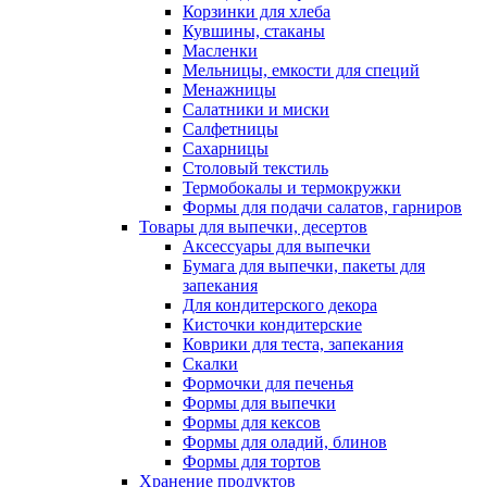
Корзинки для хлеба
Кувшины, стаканы
Масленки
Мельницы, емкости для специй
Менажницы
Салатники и миски
Салфетницы
Сахарницы
Столовый текстиль
Термобокалы и термокружки
Формы для подачи салатов, гарниров
Товары для выпечки, десертов
Аксессуары для выпечки
Бумага для выпечки, пакеты для
запекания
Для кондитерского декора
Кисточки кондитерские
Коврики для теста, запекания
Скалки
Формочки для печенья
Формы для выпечки
Формы для кексов
Формы для оладий, блинов
Формы для тортов
Хранение продуктов