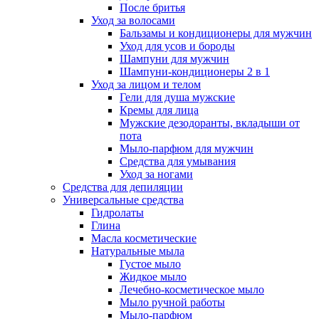
После бритья
Уход за волосами
Бальзамы и кондиционеры для мужчин
Уход для усов и бороды
Шампуни для мужчин
Шампуни-кондиционеры 2 в 1
Уход за лицом и телом
Гели для душа мужские
Кремы для лица
Мужские дезодоранты, вкладыши от
пота
Мыло-парфюм для мужчин
Средства для умывания
Уход за ногами
Средства для депиляции
Универсальные средства
Гидролаты
Глина
Масла косметические
Натуральные мыла
Густое мыло
Жидкое мыло
Лечебно-косметическое мыло
Мыло ручной работы
Мыло-парфюм