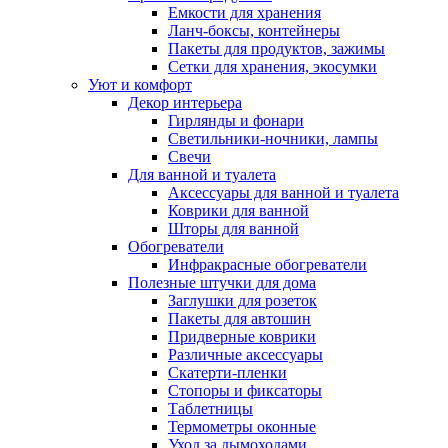
Емкости для хранения
Ланч-боксы, контейнеры
Пакеты для продуктов, зажимы
Сетки для хранения, экосумки
Уют и комфорт
Декор интерьера
Гирлянды и фонари
Светильники-ночники, лампы
Свечи
Для ванной и туалета
Аксессуары для ванной и туалета
Коврики для ванной
Шторы для ванной
Обогреватели
Инфракрасные обогреватели
Полезные штучки для дома
Заглушки для розеток
Пакеты для автошин
Придверные коврики
Различные аксессуары
Скатерти-пленки
Стопоры и фиксаторы
Таблетницы
Термометры оконные
Уход за дымоходами