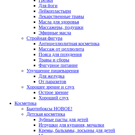
Грелки
Для йоги
Лейкопластыри
Лекарственные травы
Масла для здоровья
Массажеры, подушки
Эфирные масла
Стройная фигура
Антицеллюлитная косметика
Массаж от целлюлита
Пояса для похудения
Травы и сборы
Фигурное питание
Улучшение пищеварения
Для желудка
От паразитов
Хорошее зрение и слух
Острое зрение
Хороший слух
Косметика
Бьютибоксы НОВОЕ!
Детская косметика
Зубные пасты для детей
Игрушки для купания, мочалки
Кремы, бальзамы, лосьоны для детей