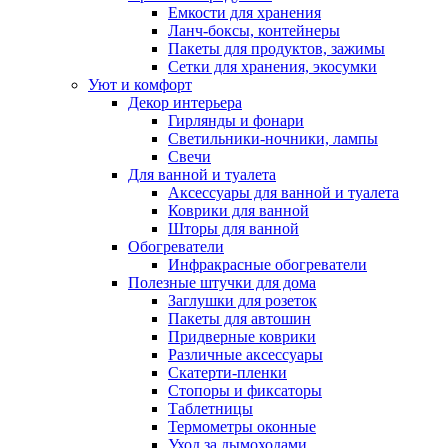
Емкости для хранения
Ланч-боксы, контейнеры
Пакеты для продуктов, зажимы
Сетки для хранения, экосумки
Уют и комфорт
Декор интерьера
Гирлянды и фонари
Светильники-ночники, лампы
Свечи
Для ванной и туалета
Аксессуары для ванной и туалета
Коврики для ванной
Шторы для ванной
Обогреватели
Инфракрасные обогреватели
Полезные штучки для дома
Заглушки для розеток
Пакеты для автошин
Придверные коврики
Различные аксессуары
Скатерти-пленки
Стопоры и фиксаторы
Таблетницы
Термометры оконные
Уход за дымоходами