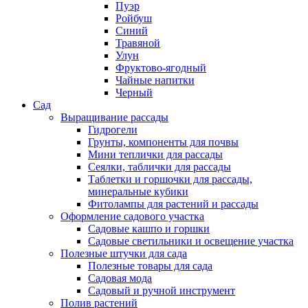
Пуэр
Ройбуш
Синий
Травяной
Улун
Фруктово-ягодный
Чайные напитки
Черный
Сад
Выращивание рассады
Гидрогели
Грунты, компоненты для почвы
Мини теплички для рассады
Сеялки, таблички для рассады
Таблетки и горшочки для рассады,
минеральные кубики
Фитолампы для растений и рассады
Оформление садового участка
Садовые кашпо и горшки
Садовые светильники и освещение участка
Полезные штучки для сада
Полезные товары для сада
Садовая мода
Садовый и ручной инструмент
Полив растений