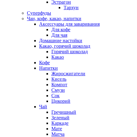
Эстрагон
Тархун
Суперфуды
Чаи, кофе, какао, напитки
Аксессуары для заваривания
Для кофе
Для чая
Домашние настойки
Какао, горячий шоколад
Горячий шоколад
Какао
Кофе
Напитки
Жиросжигатели
Кисель
Компот
Смузи
Сок
Цикорий
Чай
Гречишный
Зеленый
Каркаде
Мате
Матча