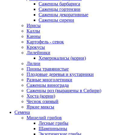
Саженцы барбариса
Саженцы гортензии
Саженцы декоративные
Саженцы сирени
Ирисы
Каллы
Канны
Картофель - севок
Крокусы
Лилейники
Хемерокалисы (корни)
Лилии
Пионы травянистые
Плодовые деревья и кустарники
Разные многолетники
Саженцы винограда
Саженцы роз (выращены в Сибири)
Хоста (корни)
Чеснок озимый
Яркие миксы
Семена
Мицелий грибов
Лесные грибы
Шампиньоны
Экзотические грибы