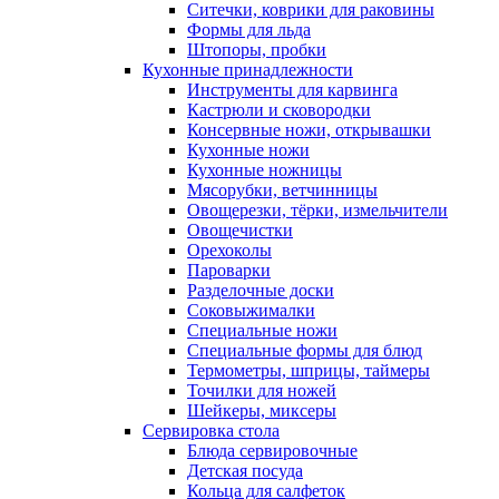
Ситечки, коврики для раковины
Формы для льда
Штопоры, пробки
Кухонные принадлежности
Инструменты для карвинга
Кастрюли и сковородки
Консервные ножи, открывашки
Кухонные ножи
Кухонные ножницы
Мясорубки, ветчинницы
Овощерезки, тёрки, измельчители
Овощечистки
Орехоколы
Пароварки
Разделочные доски
Соковыжималки
Специальные ножи
Специальные формы для блюд
Термометры, шприцы, таймеры
Точилки для ножей
Шейкеры, миксеры
Сервировка стола
Блюда сервировочные
Детская посуда
Кольца для салфеток