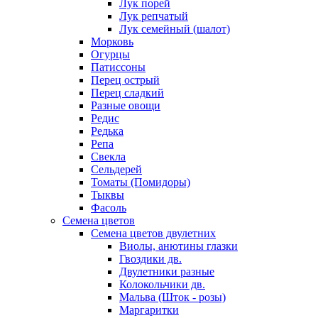
Лук порей
Лук репчатый
Лук семейный (шалот)
Морковь
Огурцы
Патиссоны
Перец острый
Перец сладкий
Разные овощи
Редис
Редька
Репа
Свекла
Сельдерей
Томаты (Помидоры)
Тыквы
Фасоль
Семена цветов
Семена цветов двулетних
Виолы, анютины глазки
Гвоздики дв.
Двулетники разные
Колокольчики дв.
Мальва (Шток - розы)
Маргаритки