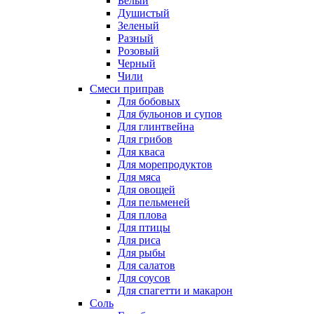
Белый
Душистый
Зеленый
Разный
Розовый
Черный
Чили
Смеси приправ
Для бобовых
Для бульонов и супов
Для глинтвейна
Для грибов
Для кваса
Для морепродуктов
Для мяса
Для овощей
Для пельменей
Для плова
Для птицы
Для риса
Для рыбы
Для салатов
Для соусов
Для спагетти и макарон
Соль