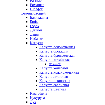
Разные
Ромашка
Шалфей
Семена овощей
Баклажаны
Бобы
Горох
Дайкон
Дыни
Кабачки
Капуста
Капуста белокочанная
Капуста брокколи
Капуста брюссельская
Капуста китайская
пак-чой
Капуста кольраби
Капуста краснокочанная
Капуста листовая
Капуста пекинская
Капуста савойская
Капуста цветная
Картофель
Кукуруза
Лук