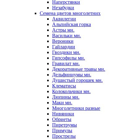
Наперстянки
Незабудки
Семена цветов многолетних
Аквилегии
Альпийская горка
Астры мн.
Васильки мн.
Вероники
Гайлардии
Гвоздики мн.
Гипсофилы мн.
Гравилат мн.
Декоративные травы мн.
Дельфиниумы мн.
Душистый горошек мн.
Клематисы
Колокольчики мн.
Люпины мн.
Маки мн.
Многолетники разные
Нивяники
Обриеты
Пиретрумы
Примулы
Прострелы