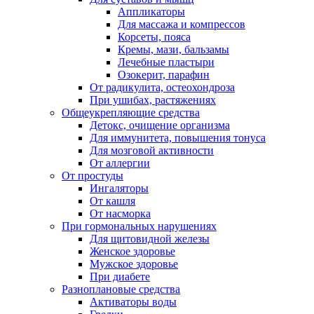
Аппликаторы
Для массажа и компрессов
Корсеты, пояса
Кремы, мази, бальзамы
Лечебные пластыри
Озокерит, парафин
От радикулита, остеохондроза
При ушибах, растяжениях
Общеукрепляющие средства
Детокс, очищение организма
Для иммунитета, повышения тонуса
Для мозговой активности
От аллергии
От простуды
Ингаляторы
От кашля
От насморка
При гормональных нарушениях
Для щитовидной железы
Женское здоровье
Мужское здоровье
При диабете
Разноплановые средства
Активаторы воды