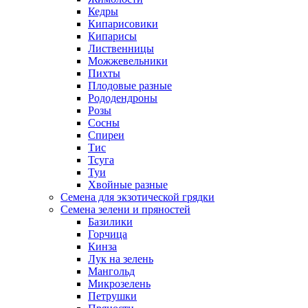
Кедры
Кипарисовики
Кипарисы
Лиственницы
Можжевельники
Пихты
Плодовые разные
Рододендроны
Розы
Сосны
Спиреи
Тис
Тсуга
Туи
Хвойные разные
Семена для экзотической грядки
Семена зелени и пряностей
Базилики
Горчица
Кинза
Лук на зелень
Мангольд
Микрозелень
Петрушки