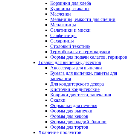
Корзинки для хлеба
Кувшины, стаканы
Масленки
Мельницы, емкости для специй
Менажницы
Салатники и миски
Салфетницы
Сахарницы
Столовый текстиль
Термобокалы и термокружки
Формы для подачи салатов, гарниров
Товары для выпечки, десертов
Аксессуары для выпечки
Бумага для выпечки, пакеты для
запекания
Для кондитерского декора
Кисточки кондитерские
Коврики для теста, запекания
Скалки
Формочки для печенья
Формы для выпечки
Формы для кексов
Формы для оладий, блинов
Формы для тортов
Хранение продуктов