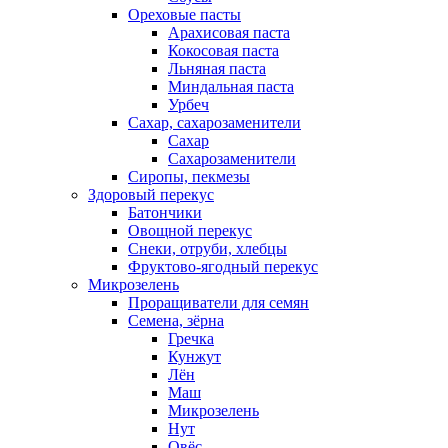
Ореховые пасты
Арахисовая паста
Кокосовая паста
Льняная паста
Миндальная паста
Урбеч
Сахар, сахарозаменители
Сахар
Сахарозаменители
Сиропы, пекмезы
Здоровый перекус
Батончики
Овощной перекус
Снеки, отруби, хлебцы
Фруктово-ягодный перекус
Микрозелень
Проращиватели для семян
Семена, зёрна
Гречка
Кунжут
Лён
Маш
Микрозелень
Нут
Овёс