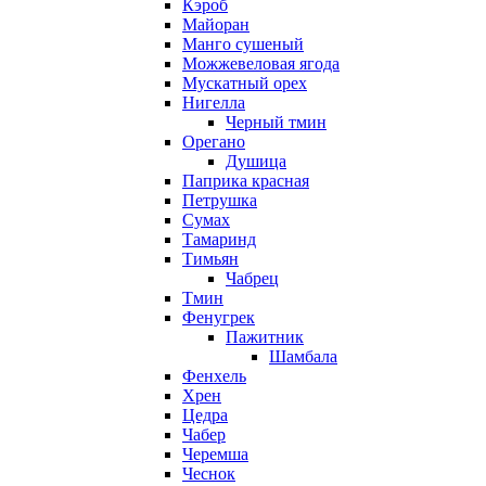
Кэроб
Майоран
Манго сушеный
Можжевеловая ягода
Мускатный орех
Нигелла
Черный тмин
Орегано
Душица
Паприка красная
Петрушка
Сумах
Тамаринд
Тимьян
Чабрец
Тмин
Фенугрек
Пажитник
Шамбала
Фенхель
Хрен
Цедра
Чабер
Черемша
Чеснок