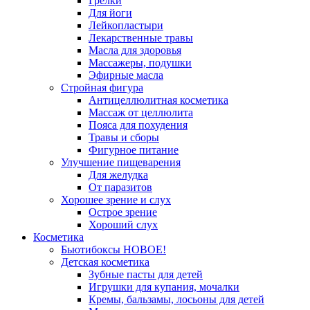
Грелки
Для йоги
Лейкопластыри
Лекарственные травы
Масла для здоровья
Массажеры, подушки
Эфирные масла
Стройная фигура
Антицеллюлитная косметика
Массаж от целлюлита
Пояса для похудения
Травы и сборы
Фигурное питание
Улучшение пищеварения
Для желудка
От паразитов
Хорошее зрение и слух
Острое зрение
Хороший слух
Косметика
Бьютибоксы НОВОЕ!
Детская косметика
Зубные пасты для детей
Игрушки для купания, мочалки
Кремы, бальзамы, лосьоны для детей