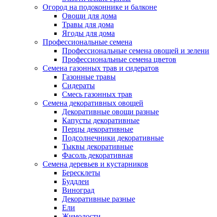
Огород на подоконнике и балконе
Овощи для дома
Травы для дома
Ягоды для дома
Профессиональные семена
Профессиональные семена овощей и зелени
Профессиональные семена цветов
Семена газонных трав и сидератов
Газонные травы
Сидераты
Смесь газонных трав
Семена декоративных овощей
Декоративные овощи разные
Капусты декоративные
Перцы декоративные
Подсолнечники декоративные
Тыквы декоративные
Фасоль декоративная
Семена деревьев и кустарников
Бересклеты
Буддлеи
Виноград
Декоративные разные
Ели
Жимолости