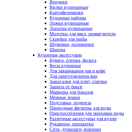
Венчики
Вилки кулинарные
Картофелемялки
Кухонные наборы
Ложки кулинарные
Лопатки кулинарные
Молотки для мяса, размягчители
Скребки для рыбы
Шумовки, половники
Щипцы
Кухонные аксессуары
Бумага, пленка, фольга
Весы кухонные
Для заваривания чая и кофе
Для приготовления яиц
Зажигалки для плит, спички
Защита от брызг
Маркеры для бокалов
Мерные ложки
Подставки, подносы
Природные фильтры для воды
Приспособления для экономии воды
Различные аксессуары для кухни
Рукавицы, прихватки
Сита, дуршлаги, воронки