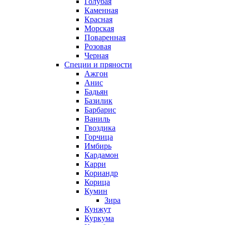
Голубая
Каменная
Красная
Морская
Поваренная
Розовая
Черная
Специи и пряности
Ажгон
Анис
Бадьян
Базилик
Барбарис
Ваниль
Гвоздика
Горчица
Имбирь
Кардамон
Карри
Кориандр
Корица
Кумин
Зира
Кунжут
Куркума