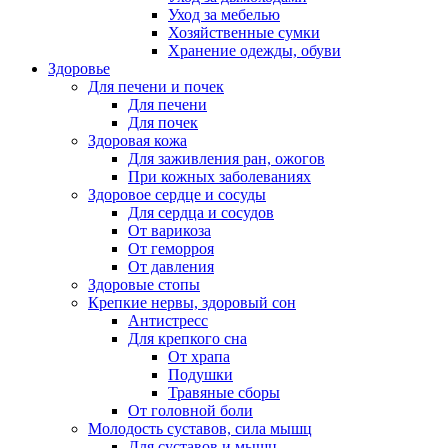
Уход за мебелью
Хозяйственные сумки
Хранение одежды, обуви
Здоровье
Для печени и почек
Для печени
Для почек
Здоровая кожа
Для заживления ран, ожогов
При кожных заболеваниях
Здоровое сердце и сосуды
Для сердца и сосудов
От варикоза
От геморроя
От давления
Здоровые стопы
Крепкие нервы, здоровый сон
Антистресс
Для крепкого сна
От храпа
Подушки
Травяные сборы
От головной боли
Молодость суставов, сила мышц
Для суставов и мышц