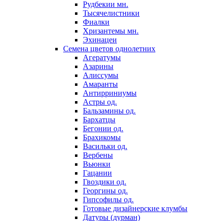
Рудбекии мн.
Тысячелистники
Фиалки
Хризантемы мн.
Эхинацеи
Семена цветов однолетних
Агератумы
Азарины
Алиссумы
Амаранты
Антирриниумы
Астры од.
Бальзамины од.
Бархатцы
Бегонии од.
Брахикомы
Васильки од.
Вербены
Вьюнки
Гацании
Гвоздики од.
Георгины од.
Гипсофилы од.
Готовые дизайнерские клумбы
Датуры (дурман)