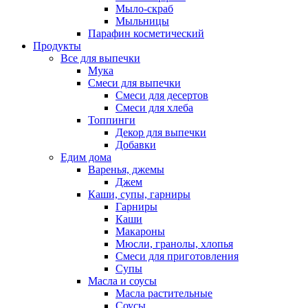
Мыло-скраб
Мыльницы
Парафин косметический
Продукты
Все для выпечки
Мука
Смеси для выпечки
Смеси для десертов
Смеси для хлеба
Топпинги
Декор для выпечки
Добавки
Едим дома
Варенья, джемы
Джем
Каши, супы, гарниры
Гарниры
Каши
Макароны
Мюсли, гранолы, хлопья
Смеси для приготовления
Супы
Масла и соусы
Масла растительные
Соусы