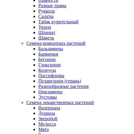
Пряности
Разные травы
Руккола
Салаты
Табак курительный
Укроп
Шпинат
Щавель
Семена комнатных растений
Бальзамины
Барвинки
Бегонии
Глоксинии
Колеусы
Пассифлоры
Пеларгонии (герань)
Разнообразные растения
Цикламены
Эустомы
Семена лекарственных растений
Валериана
Душица
Зверобой
Мелисса
Мята