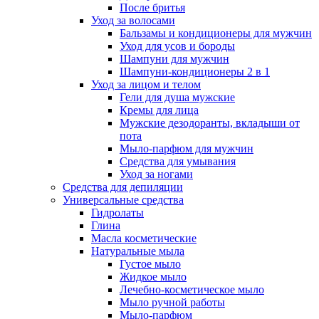
После бритья
Уход за волосами
Бальзамы и кондиционеры для мужчин
Уход для усов и бороды
Шампуни для мужчин
Шампуни-кондиционеры 2 в 1
Уход за лицом и телом
Гели для душа мужские
Кремы для лица
Мужские дезодоранты, вкладыши от
пота
Мыло-парфюм для мужчин
Средства для умывания
Уход за ногами
Средства для депиляции
Универсальные средства
Гидролаты
Глина
Масла косметические
Натуральные мыла
Густое мыло
Жидкое мыло
Лечебно-косметическое мыло
Мыло ручной работы
Мыло-парфюм