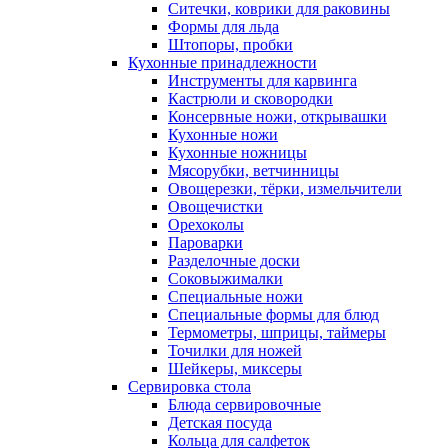
Ситечки, коврики для раковины
Формы для льда
Штопоры, пробки
Кухонные принадлежности
Инструменты для карвинга
Кастрюли и сковородки
Консервные ножи, открывашки
Кухонные ножи
Кухонные ножницы
Мясорубки, ветчинницы
Овощерезки, тёрки, измельчители
Овощечистки
Орехоколы
Пароварки
Разделочные доски
Соковыжималки
Специальные ножи
Специальные формы для блюд
Термометры, шприцы, таймеры
Точилки для ножей
Шейкеры, миксеры
Сервировка стола
Блюда сервировочные
Детская посуда
Кольца для салфеток