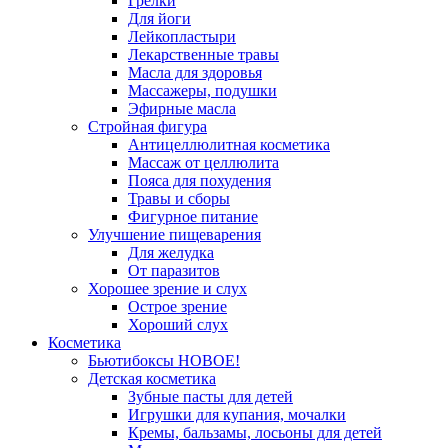
Грелки
Для йоги
Лейкопластыри
Лекарственные травы
Масла для здоровья
Массажеры, подушки
Эфирные масла
Стройная фигура
Антицеллюлитная косметика
Массаж от целлюлита
Пояса для похудения
Травы и сборы
Фигурное питание
Улучшение пищеварения
Для желудка
От паразитов
Хорошее зрение и слух
Острое зрение
Хороший слух
Косметика
Бьютибоксы НОВОЕ!
Детская косметика
Зубные пасты для детей
Игрушки для купания, мочалки
Кремы, бальзамы, лосьоны для детей