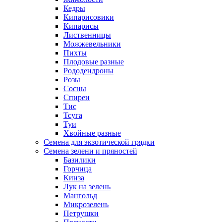
Кедры
Кипарисовики
Кипарисы
Лиственницы
Можжевельники
Пихты
Плодовые разные
Рододендроны
Розы
Сосны
Спиреи
Тис
Тсуга
Туи
Хвойные разные
Семена для экзотической грядки
Семена зелени и пряностей
Базилики
Горчица
Кинза
Лук на зелень
Мангольд
Микрозелень
Петрушки