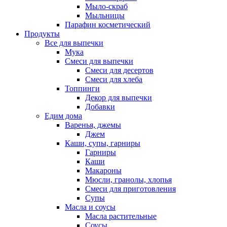
Мыло-скраб
Мыльницы
Парафин косметический
Продукты
Все для выпечки
Мука
Смеси для выпечки
Смеси для десертов
Смеси для хлеба
Топпинги
Декор для выпечки
Добавки
Едим дома
Варенья, джемы
Джем
Каши, супы, гарниры
Гарниры
Каши
Макароны
Мюсли, гранолы, хлопья
Смеси для приготовления
Супы
Масла и соусы
Масла растительные
Соусы