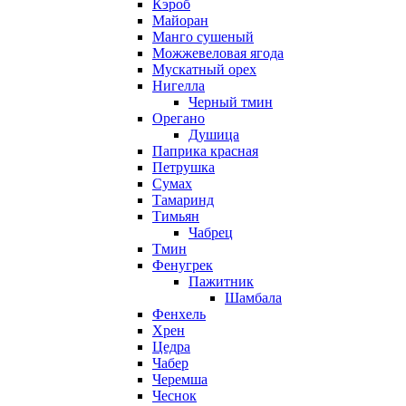
Кэроб
Майоран
Манго сушеный
Можжевеловая ягода
Мускатный орех
Нигелла
Черный тмин
Орегано
Душица
Паприка красная
Петрушка
Сумах
Тамаринд
Тимьян
Чабрец
Тмин
Фенугрек
Пажитник
Шамбала
Фенхель
Хрен
Цедра
Чабер
Черемша
Чеснок