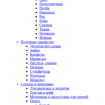
Подсолнечник
Полба
Пшеница
Рис
Рожь
Спельта
Тыква
Чечевица
Ячмень
Полезные лакомства
Десерты без сахара
Зефир
Конфеты
Мармелад
Пастила, смоква
Печенье
Сухофрукты
Чурчхела
Шоколад
Специи и приправы
Для выпечки и десертов
Для чая и кофе
Мельницы и аксессуары для специй
Перец