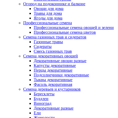
Огород на подоконнике и балконе
Овощи для дома
Травы для дома
Ягоды для дома
Профессиональные семена
Профессиональные семена овощей и зелени
Профессиональные семена цветов
Семена газонных трав и сидератов
Газонные травы
Сидераты
Смесь газонных трав
Семена декоративных овощей
Декоративные овощи разные
Капусты декоративные
Перцы декоративные
Подсолнечники декоративные
Тыквы декоративные
Фасоль декоративная
Семена деревьев и кустарников
Бересклеты
Буддлеи
Виноград
Декоративные разные
Ели
Жимолости