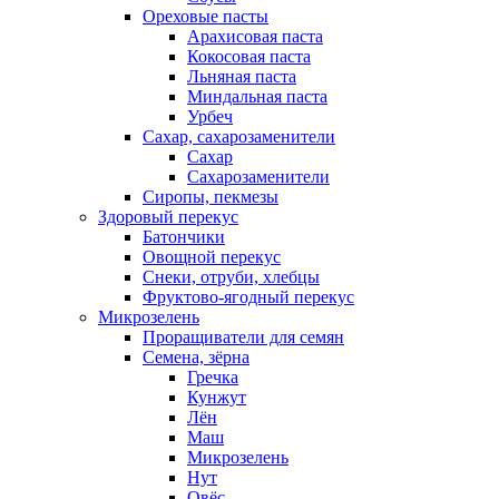
Ореховые пасты
Арахисовая паста
Кокосовая паста
Льняная паста
Миндальная паста
Урбеч
Сахар, сахарозаменители
Сахар
Сахарозаменители
Сиропы, пекмезы
Здоровый перекус
Батончики
Овощной перекус
Снеки, отруби, хлебцы
Фруктово-ягодный перекус
Микрозелень
Проращиватели для семян
Семена, зёрна
Гречка
Кунжут
Лён
Маш
Микрозелень
Нут
Овёс