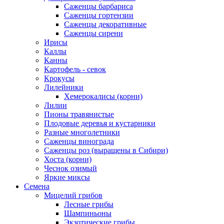
Саженцы барбариса
Саженцы гортензии
Саженцы декоративные
Саженцы сирени
Ирисы
Каллы
Канны
Картофель - севок
Крокусы
Лилейники
Хемерокалисы (корни)
Лилии
Пионы травянистые
Плодовые деревья и кустарники
Разные многолетники
Саженцы винограда
Саженцы роз (выращены в Сибири)
Хоста (корни)
Чеснок озимый
Яркие миксы
Семена
Мицелий грибов
Лесные грибы
Шампиньоны
Экзотические грибы