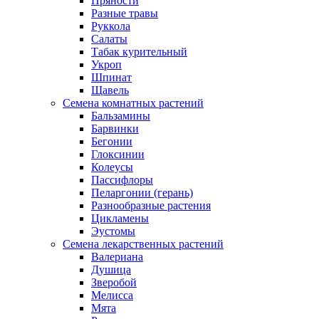
Пряности
Разные травы
Руккола
Салаты
Табак курительный
Укроп
Шпинат
Щавель
Семена комнатных растений
Бальзамины
Барвинки
Бегонии
Глоксинии
Колеусы
Пассифлоры
Пеларгонии (герань)
Разнообразные растения
Цикламены
Эустомы
Семена лекарственных растений
Валериана
Душица
Зверобой
Мелисса
Мята