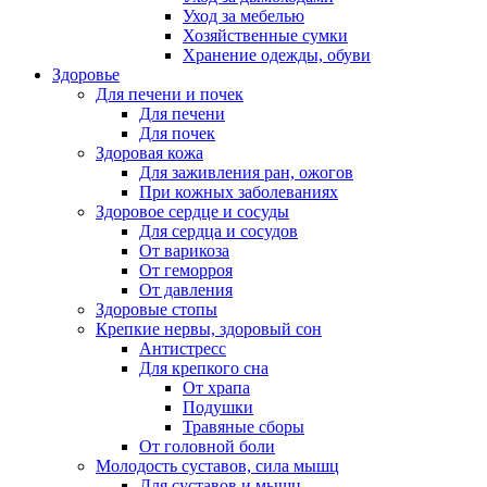
Уход за мебелью
Хозяйственные сумки
Хранение одежды, обуви
Здоровье
Для печени и почек
Для печени
Для почек
Здоровая кожа
Для заживления ран, ожогов
При кожных заболеваниях
Здоровое сердце и сосуды
Для сердца и сосудов
От варикоза
От геморроя
От давления
Здоровые стопы
Крепкие нервы, здоровый сон
Антистресс
Для крепкого сна
От храпа
Подушки
Травяные сборы
От головной боли
Молодость суставов, сила мышц
Для суставов и мышц