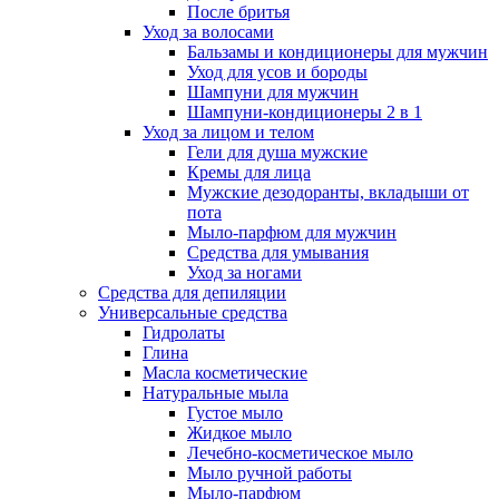
После бритья
Уход за волосами
Бальзамы и кондиционеры для мужчин
Уход для усов и бороды
Шампуни для мужчин
Шампуни-кондиционеры 2 в 1
Уход за лицом и телом
Гели для душа мужские
Кремы для лица
Мужские дезодоранты, вкладыши от
пота
Мыло-парфюм для мужчин
Средства для умывания
Уход за ногами
Средства для депиляции
Универсальные средства
Гидролаты
Глина
Масла косметические
Натуральные мыла
Густое мыло
Жидкое мыло
Лечебно-косметическое мыло
Мыло ручной работы
Мыло-парфюм