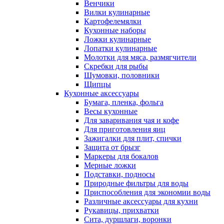
Венчики
Вилки кулинарные
Картофелемялки
Кухонные наборы
Ложки кулинарные
Лопатки кулинарные
Молотки для мяса, размягчители
Скребки для рыбы
Шумовки, половники
Щипцы
Кухонные аксессуары
Бумага, пленка, фольга
Весы кухонные
Для заваривания чая и кофе
Для приготовления яиц
Зажигалки для плит, спички
Защита от брызг
Маркеры для бокалов
Мерные ложки
Подставки, подносы
Природные фильтры для воды
Приспособления для экономии воды
Различные аксессуары для кухни
Рукавицы, прихватки
Сита, дуршлаги, воронки