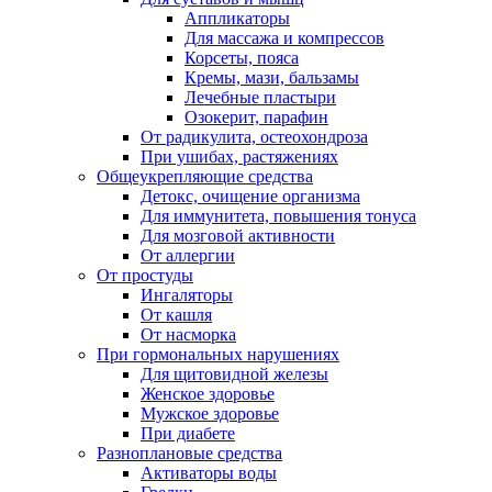
Аппликаторы
Для массажа и компрессов
Корсеты, пояса
Кремы, мази, бальзамы
Лечебные пластыри
Озокерит, парафин
От радикулита, остеохондроза
При ушибах, растяжениях
Общеукрепляющие средства
Детокс, очищение организма
Для иммунитета, повышения тонуса
Для мозговой активности
От аллергии
От простуды
Ингаляторы
От кашля
От насморка
При гормональных нарушениях
Для щитовидной железы
Женское здоровье
Мужское здоровье
При диабете
Разноплановые средства
Активаторы воды