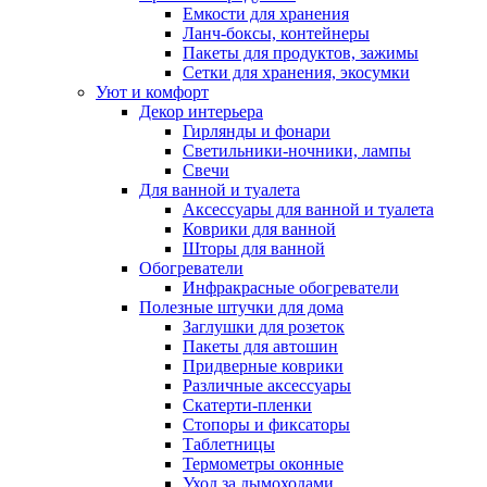
Емкости для хранения
Ланч-боксы, контейнеры
Пакеты для продуктов, зажимы
Сетки для хранения, экосумки
Уют и комфорт
Декор интерьера
Гирлянды и фонари
Светильники-ночники, лампы
Свечи
Для ванной и туалета
Аксессуары для ванной и туалета
Коврики для ванной
Шторы для ванной
Обогреватели
Инфракрасные обогреватели
Полезные штучки для дома
Заглушки для розеток
Пакеты для автошин
Придверные коврики
Различные аксессуары
Скатерти-пленки
Стопоры и фиксаторы
Таблетницы
Термометры оконные
Уход за дымоходами