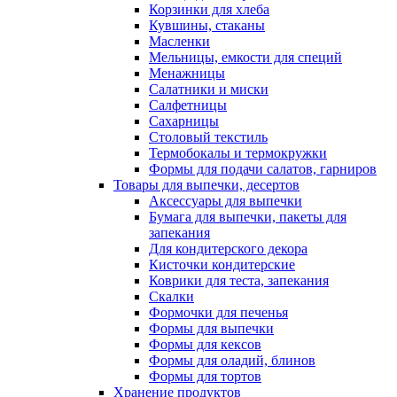
Корзинки для хлеба
Кувшины, стаканы
Масленки
Мельницы, емкости для специй
Менажницы
Салатники и миски
Салфетницы
Сахарницы
Столовый текстиль
Термобокалы и термокружки
Формы для подачи салатов, гарниров
Товары для выпечки, десертов
Аксессуары для выпечки
Бумага для выпечки, пакеты для
запекания
Для кондитерского декора
Кисточки кондитерские
Коврики для теста, запекания
Скалки
Формочки для печенья
Формы для выпечки
Формы для кексов
Формы для оладий, блинов
Формы для тортов
Хранение продуктов