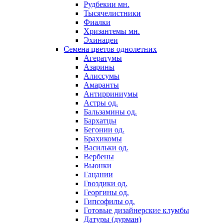
Рудбекии мн.
Тысячелистники
Фиалки
Хризантемы мн.
Эхинацеи
Семена цветов однолетних
Агератумы
Азарины
Алиссумы
Амаранты
Антирриниумы
Астры од.
Бальзамины од.
Бархатцы
Бегонии од.
Брахикомы
Васильки од.
Вербены
Вьюнки
Гацании
Гвоздики од.
Георгины од.
Гипсофилы од.
Готовые дизайнерские клумбы
Датуры (дурман)