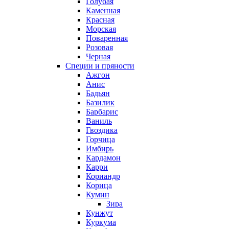
Голубая
Каменная
Красная
Морская
Поваренная
Розовая
Черная
Специи и пряности
Ажгон
Анис
Бадьян
Базилик
Барбарис
Ваниль
Гвоздика
Горчица
Имбирь
Кардамон
Карри
Кориандр
Корица
Кумин
Зира
Кунжут
Куркума