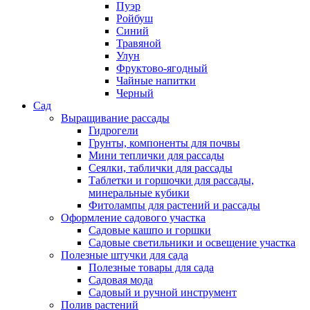
Пуэр
Ройбуш
Синий
Травяной
Улун
Фруктово-ягодный
Чайные напитки
Черный
Сад
Выращивание рассады
Гидрогели
Грунты, компоненты для почвы
Мини теплички для рассады
Сеялки, таблички для рассады
Таблетки и горшочки для рассады,
минеральные кубики
Фитолампы для растений и рассады
Оформление садового участка
Садовые кашпо и горшки
Садовые светильники и освещение участка
Полезные штучки для сада
Полезные товары для сада
Садовая мода
Садовый и ручной инструмент
Полив растений