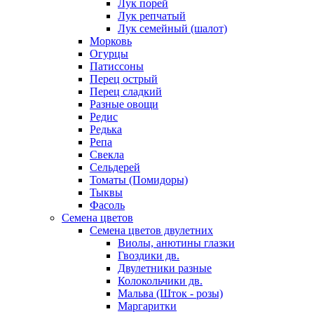
Лук порей
Лук репчатый
Лук семейный (шалот)
Морковь
Огурцы
Патиссоны
Перец острый
Перец сладкий
Разные овощи
Редис
Редька
Репа
Свекла
Сельдерей
Томаты (Помидоры)
Тыквы
Фасоль
Семена цветов
Семена цветов двулетних
Виолы, анютины глазки
Гвоздики дв.
Двулетники разные
Колокольчики дв.
Мальва (Шток - розы)
Маргаритки