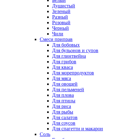
Белый
Душистый
Зеленый
Разный
Розовый
Черный
Чили
Смеси приправ
Для бобовых
Для бульонов и супов
Для глинтвейна
Для грибов
Для кваса
Для морепродуктов
Для мяса
Для овощей
Для пельменей
Для плова
Для птицы
Для риса
Для рыбы
Для салатов
Для соусов
Для спагетти и макарон
Соль