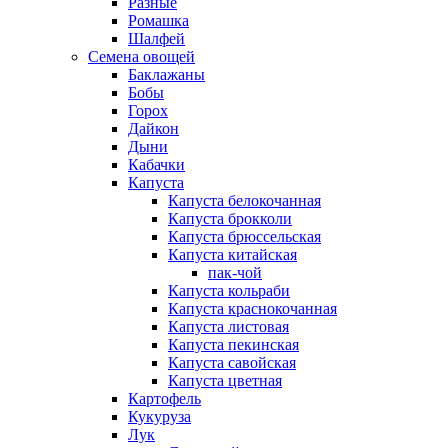
Разные
Ромашка
Шалфей
Семена овощей
Баклажаны
Бобы
Горох
Дайкон
Дыни
Кабачки
Капуста
Капуста белокочанная
Капуста брокколи
Капуста брюссельская
Капуста китайская
пак-чой
Капуста кольраби
Капуста краснокочанная
Капуста листовая
Капуста пекинская
Капуста савойская
Капуста цветная
Картофель
Кукуруза
Лук