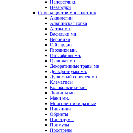
Наперстянки
Незабудки
Семена цветов многолетних
Аквилегии
Альпийская горка
Астры мн.
Васильки мн.
Вероники
Гайлардии
Гвоздики мн.
Гипсофилы мн.
Гравилат мн.
Декоративные травы мн.
Дельфиниумы мн.
Душистый горошек мн.
Клематисы
Колокольчики мн.
Люпины мн.
Маки мн.
Многолетники разные
Нивяники
Обриеты
Пиретрумы
Примулы
Прострелы