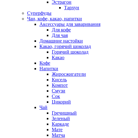
Эстрагон
Тархун
Суперфуды
Чаи, кофе, какао, напитки
Аксессуары для заваривания
Для кофе
Для чая
Домашние настойки
Какао, горячий шоколад
Горячий шоколад
Какао
Кофе
Напитки
Жиросжигатели
Кисель
Компот
Смузи
Сок
Цикорий
Чай
Гречишный
Зеленый
Каркаде
Мате
Матча