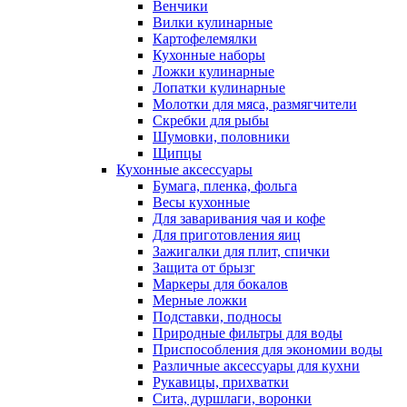
Венчики
Вилки кулинарные
Картофелемялки
Кухонные наборы
Ложки кулинарные
Лопатки кулинарные
Молотки для мяса, размягчители
Скребки для рыбы
Шумовки, половники
Щипцы
Кухонные аксессуары
Бумага, пленка, фольга
Весы кухонные
Для заваривания чая и кофе
Для приготовления яиц
Зажигалки для плит, спички
Защита от брызг
Маркеры для бокалов
Мерные ложки
Подставки, подносы
Природные фильтры для воды
Приспособления для экономии воды
Различные аксессуары для кухни
Рукавицы, прихватки
Сита, дуршлаги, воронки