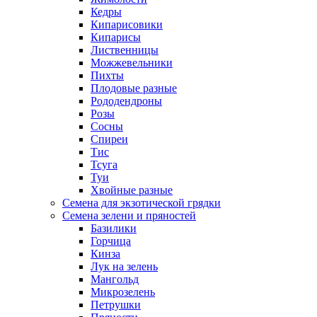
Кедры
Кипарисовики
Кипарисы
Лиственницы
Можжевельники
Пихты
Плодовые разные
Рододендроны
Розы
Сосны
Спиреи
Тис
Тсуга
Туи
Хвойные разные
Семена для экзотической грядки
Семена зелени и пряностей
Базилики
Горчица
Кинза
Лук на зелень
Мангольд
Микрозелень
Петрушки