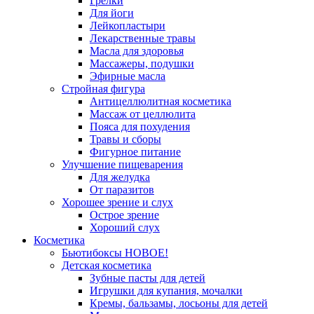
Грелки
Для йоги
Лейкопластыри
Лекарственные травы
Масла для здоровья
Массажеры, подушки
Эфирные масла
Стройная фигура
Антицеллюлитная косметика
Массаж от целлюлита
Пояса для похудения
Травы и сборы
Фигурное питание
Улучшение пищеварения
Для желудка
От паразитов
Хорошее зрение и слух
Острое зрение
Хороший слух
Косметика
Бьютибоксы НОВОЕ!
Детская косметика
Зубные пасты для детей
Игрушки для купания, мочалки
Кремы, бальзамы, лосьоны для детей