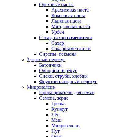
Ореховые пасты
Арахисовая паста
Кокосовая паста
Льняная паста
Миндальная паста
Урбеч
Сахар, сахарозаменители
Сахар
Сахарозаменители
Сиропы, пекмезы
Здоровый перекус
Батончики
Овощной перекус
Снеки, отруби, хлебцы
Фруктово-ягодный перекус
Микрозелень
Проращиватели для семян
Семена, зёрна
Гречка
Кунжут
Лён
Маш
Микрозелень
Нут
Овёс