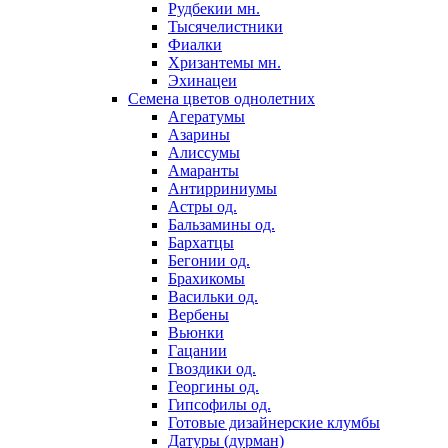
Рудбекии мн.
Тысячелистники
Фиалки
Хризантемы мн.
Эхинацеи
Семена цветов однолетних
Агератумы
Азарины
Алиссумы
Амаранты
Антирриниумы
Астры од.
Бальзамины од.
Бархатцы
Бегонии од.
Брахикомы
Васильки од.
Вербены
Вьюнки
Гацании
Гвоздики од.
Георгины од.
Гипсофилы од.
Готовые дизайнерские клумбы
Датуры (дурман)