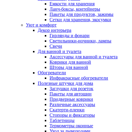
Емкости для хранения
Ланч-боксы, контейнеры
Пакеты для продуктов, зажимы
Сетки для хранения, экосумки
Уют и комфорт
Декор интерьера
Гирлянды и фонари
Светильники-ночники, лампы
Свечи
Для ванной и туалета
Аксессуары для ванной и туалета
Коврики для ванной
Шторы для ванной
Обогреватели
Инфракрасные обогреватели
Полезные штучки для дома
Заглушки для розеток
Пакеты для автошин
Придверные коврики
Различные аксессуары
Скатерти-пленки
Стопоры и фиксаторы
Таблетницы
Термометры оконные
Уход за дымоходами