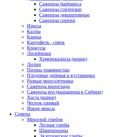
Саженцы барбариса
Саженцы гортензии
Саженцы декоративные
Саженцы сирени
Ирисы
Каллы
Канны
Картофель - севок
Крокусы
Лилейники
Хемерокалисы (корни)
Лилии
Пионы травянистые
Плодовые деревья и кустарники
Разные многолетники
Саженцы винограда
Саженцы роз (выращены в Сибири)
Хоста (корни)
Чеснок озимый
Яркие миксы
Семена
Мицелий грибов
Лесные грибы
Шампиньоны
Экзотические грибы