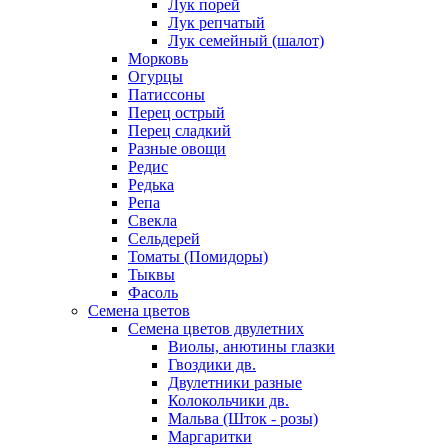
Лук порей
Лук репчатый
Лук семейный (шалот)
Морковь
Огурцы
Патиссоны
Перец острый
Перец сладкий
Разные овощи
Редис
Редька
Репа
Свекла
Сельдерей
Томаты (Помидоры)
Тыквы
Фасоль
Семена цветов
Семена цветов двулетних
Виолы, анютины глазки
Гвоздики дв.
Двулетники разные
Колокольчики дв.
Мальва (Шток - розы)
Маргаритки