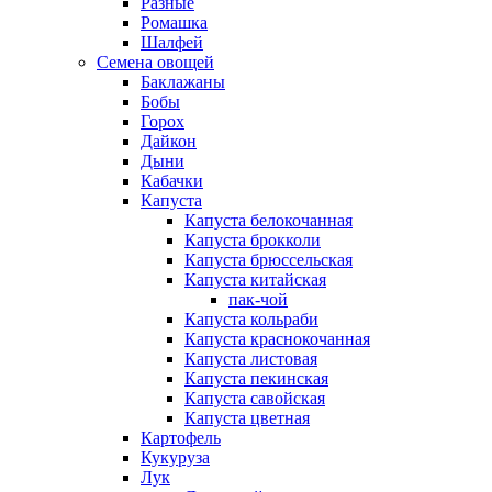
Разные
Ромашка
Шалфей
Семена овощей
Баклажаны
Бобы
Горох
Дайкон
Дыни
Кабачки
Капуста
Капуста белокочанная
Капуста брокколи
Капуста брюссельская
Капуста китайская
пак-чой
Капуста кольраби
Капуста краснокочанная
Капуста листовая
Капуста пекинская
Капуста савойская
Капуста цветная
Картофель
Кукуруза
Лук