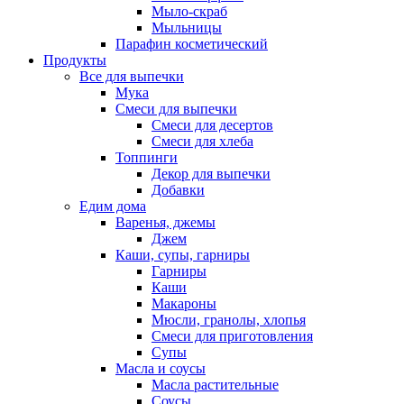
Мыло-скраб
Мыльницы
Парафин косметический
Продукты
Все для выпечки
Мука
Смеси для выпечки
Смеси для десертов
Смеси для хлеба
Топпинги
Декор для выпечки
Добавки
Едим дома
Варенья, джемы
Джем
Каши, супы, гарниры
Гарниры
Каши
Макароны
Мюсли, гранолы, хлопья
Смеси для приготовления
Супы
Масла и соусы
Масла растительные
Соусы