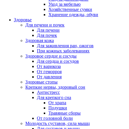
Уход за мебелью
Хозяйственные сумки
Хранение одежды, обуви
Здоровье
Для печени и почек
Для печени
Для почек
Здоровая кожа
Для заживления ран, ожогов
При кожных заболеваниях
Здоровое сердце и сосуды
Для сердца и сосудов
От варикоза
От геморроя
От давления
Здоровые стопы
Крепкие нервы, здоровый сон
Антистресс
Для крепкого сна
От храпа
Подушки
Травяные сборы
От головной боли
Молодость суставов, сила мышц
Для суставов и мышц