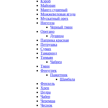
Кэроб
Майоран
Манго сушеный
Можжевеловая ягода
Мускатный орех
Нигелла
Черный тмин
Орегано
Душица
Паприка красная
Петрушка
Сумах
Тамаринд
Тимьян
Чабрец
Тмин
Фенугрек
Пажитник
Шамбала
Фенхель
Хрен
Цедра
Чабер
Черемша
Чеснок