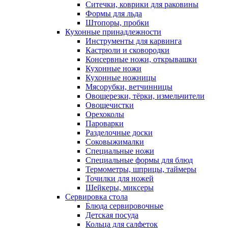
Ситечки, коврики для раковины
Формы для льда
Штопоры, пробки
Кухонные принадлежности
Инструменты для карвинга
Кастрюли и сковородки
Консервные ножи, открывашки
Кухонные ножи
Кухонные ножницы
Мясорубки, ветчинницы
Овощерезки, тёрки, измельчители
Овощечистки
Орехоколы
Пароварки
Разделочные доски
Соковыжималки
Специальные ножи
Специальные формы для блюд
Термометры, шприцы, таймеры
Точилки для ножей
Шейкеры, миксеры
Сервировка стола
Блюда сервировочные
Детская посуда
Кольца для салфеток