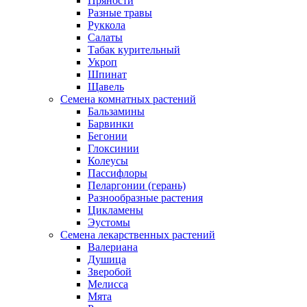
Пряности
Разные травы
Руккола
Салаты
Табак курительный
Укроп
Шпинат
Щавель
Семена комнатных растений
Бальзамины
Барвинки
Бегонии
Глоксинии
Колеусы
Пассифлоры
Пеларгонии (герань)
Разнообразные растения
Цикламены
Эустомы
Семена лекарственных растений
Валериана
Душица
Зверобой
Мелисса
Мята