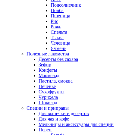
Подсолнечник
Полба
Пшеница
Рис
Рожь
Спельта
Тыква
Чечевица
Ячмень
Полезные лакомства
Десерты без сахара
Зефир
Конфеты
Мармелад
Пастила, смоква
Печенье
Сухофрукты
Чурчхела
Шоколад
Специи и приправы
Для выпечки и десертов
Для чая и кофе
Мельницы и аксессуары для специй
Перец