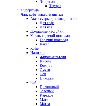
Эстрагон
Тархун
Суперфуды
Чаи, кофе, какао, напитки
Аксессуары для заваривания
Для кофе
Для чая
Домашние настойки
Какао, горячий шоколад
Горячий шоколад
Какао
Кофе
Напитки
Жиросжигатели
Кисель
Компот
Смузи
Сок
Цикорий
Чай
Гречишный
Зеленый
Каркаде
Мате
Матча