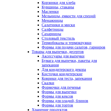
Корзинки для хлеба
Кувшины, стаканы
Масленки
Мельницы, емкости для специй
Менажницы
Салатники и миски
Салфетницы
Сахарницы
Столовый текстиль
Термобокалы и термокружки
Формы для подачи салатов, гарниров
Товары для выпечки, десертов
Аксессуары для выпечки
Бумага для выпечки, пакеты для
запекания
Для кондитерского декора
Кисточки кондитерские
Коврики для теста, запекания
Скалки
Формочки для печенья
Формы для выпечки
Формы для кексов
Формы для оладий, блинов
Формы для тортов
Хранение продуктов