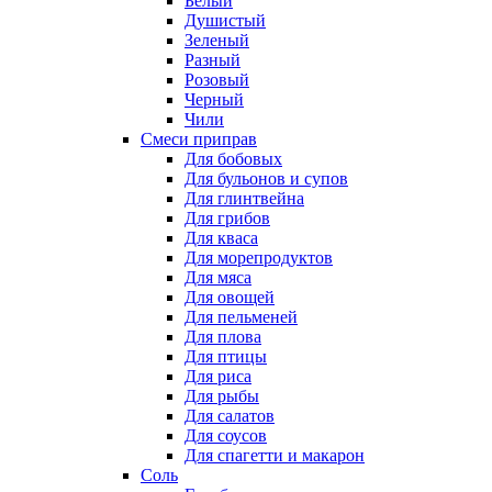
Белый
Душистый
Зеленый
Разный
Розовый
Черный
Чили
Смеси приправ
Для бобовых
Для бульонов и супов
Для глинтвейна
Для грибов
Для кваса
Для морепродуктов
Для мяса
Для овощей
Для пельменей
Для плова
Для птицы
Для риса
Для рыбы
Для салатов
Для соусов
Для спагетти и макарон
Соль