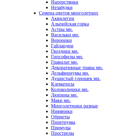
Наперстянки
Незабудки
Семена цветов многолетних
Аквилегии
Альпийская горка
Астры мн.
Васильки мн.
Вероники
Гайлардии
Гвоздики мн.
Гипсофилы мн.
Гравилат мн.
Декоративные травы мн.
Дельфиниумы мн.
Душистый горошек мн.
Клематисы
Колокольчики мн.
Люпины мн.
Маки мн.
Многолетники разные
Нивяники
Обриеты
Пиретрумы
Примулы
Прострелы