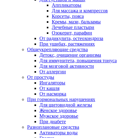
Аппликаторы
Для массажа и компрессов
Корсеты, пояса
Кремы, мази, бальзамы
Лечебные пластыри
Озокерит, парафин
От радикулита, остеохондроза
При ушибах, растяжениях
Общеукрепляющие средства
Детокс, очищение организма
Для иммунитета, повышения тонуса
Для мозговой активности
От аллергии
От простуды
Ингаляторы
От кашля
От насморка
При гормональных нарушениях
Для щитовидной железы
Женское здоровье
Мужское здоровье
При диабете
Разноплановые средства
Активаторы воды