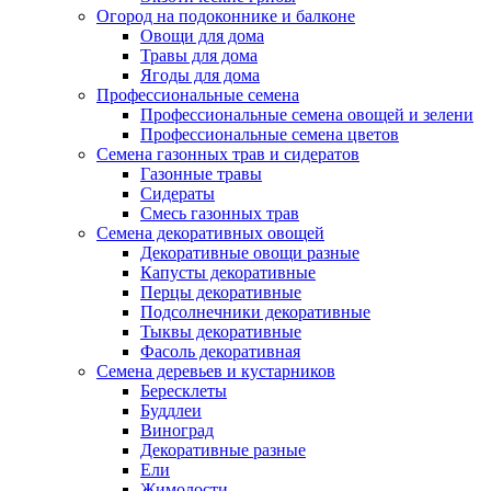
Огород на подоконнике и балконе
Овощи для дома
Травы для дома
Ягоды для дома
Профессиональные семена
Профессиональные семена овощей и зелени
Профессиональные семена цветов
Семена газонных трав и сидератов
Газонные травы
Сидераты
Смесь газонных трав
Семена декоративных овощей
Декоративные овощи разные
Капусты декоративные
Перцы декоративные
Подсолнечники декоративные
Тыквы декоративные
Фасоль декоративная
Семена деревьев и кустарников
Бересклеты
Буддлеи
Виноград
Декоративные разные
Ели
Жимолости