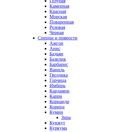
Голубая
Каменная
Красная
Морская
Поваренная
Розовая
Черная
Специи и пряности
Ажгон
Анис
Бадьян
Базилик
Барбарис
Ваниль
Гвоздика
Горчица
Имбирь
Кардамон
Карри
Кориандр
Корица
Кумин
Зира
Кунжут
Куркума