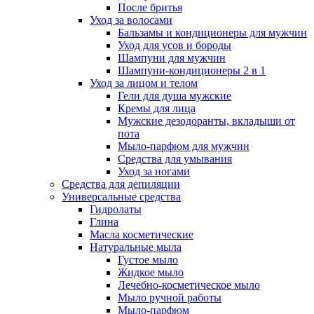
После бритья
Уход за волосами
Бальзамы и кондиционеры для мужчин
Уход для усов и бороды
Шампуни для мужчин
Шампуни-кондиционеры 2 в 1
Уход за лицом и телом
Гели для душа мужские
Кремы для лица
Мужские дезодоранты, вкладыши от
пота
Мыло-парфюм для мужчин
Средства для умывания
Уход за ногами
Средства для депиляции
Универсальные средства
Гидролаты
Глина
Масла косметические
Натуральные мыла
Густое мыло
Жидкое мыло
Лечебно-косметическое мыло
Мыло ручной работы
Мыло-парфюм