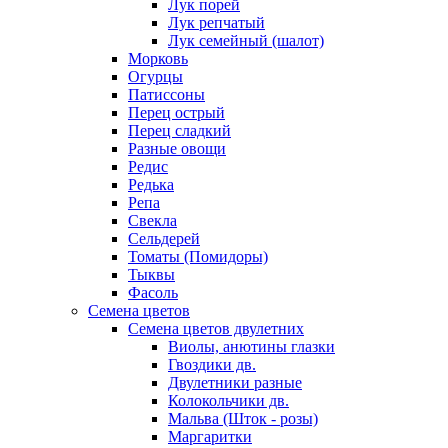
Лук порей
Лук репчатый
Лук семейный (шалот)
Морковь
Огурцы
Патиссоны
Перец острый
Перец сладкий
Разные овощи
Редис
Редька
Репа
Свекла
Сельдерей
Томаты (Помидоры)
Тыквы
Фасоль
Семена цветов
Семена цветов двулетних
Виолы, анютины глазки
Гвоздики дв.
Двулетники разные
Колокольчики дв.
Мальва (Шток - розы)
Маргаритки