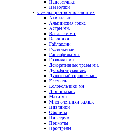
Наперстянки
Незабудки
Семена цветов многолетних
Аквилегии
Альпийская горка
Астры мн.
Васильки мн.
Вероники
Гайлардии
Гвоздики мн.
Гипсофилы мн.
Гравилат мн.
Декоративные травы мн.
Дельфиниумы мн.
Душистый горошек мн.
Клематисы
Колокольчики мн.
Люпины мн.
Маки мн.
Многолетники разные
Нивяники
Обриеты
Пиретрумы
Примулы
Прострелы