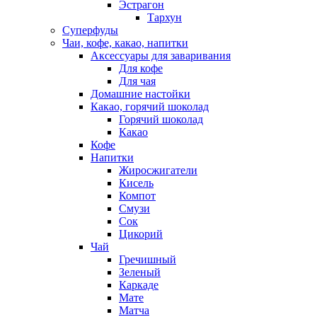
Эстрагон
Тархун
Суперфуды
Чаи, кофе, какао, напитки
Аксессуары для заваривания
Для кофе
Для чая
Домашние настойки
Какао, горячий шоколад
Горячий шоколад
Какао
Кофе
Напитки
Жиросжигатели
Кисель
Компот
Смузи
Сок
Цикорий
Чай
Гречишный
Зеленый
Каркаде
Мате
Матча