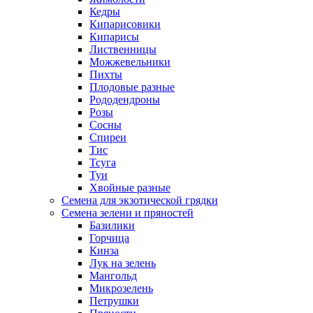
Кедры
Кипарисовики
Кипарисы
Лиственницы
Можжевельники
Пихты
Плодовые разные
Рододендроны
Розы
Сосны
Спиреи
Тис
Тсуга
Туи
Хвойные разные
Семена для экзотической грядки
Семена зелени и пряностей
Базилики
Горчица
Кинза
Лук на зелень
Мангольд
Микрозелень
Петрушки