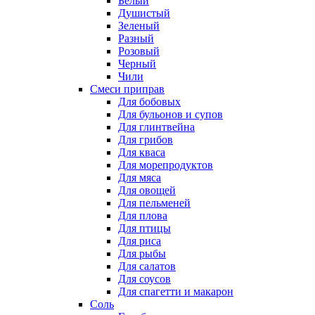
Белый
Душистый
Зеленый
Разный
Розовый
Черный
Чили
Смеси приправ
Для бобовых
Для бульонов и супов
Для глинтвейна
Для грибов
Для кваса
Для морепродуктов
Для мяса
Для овощей
Для пельменей
Для плова
Для птицы
Для риса
Для рыбы
Для салатов
Для соусов
Для спагетти и макарон
Соль