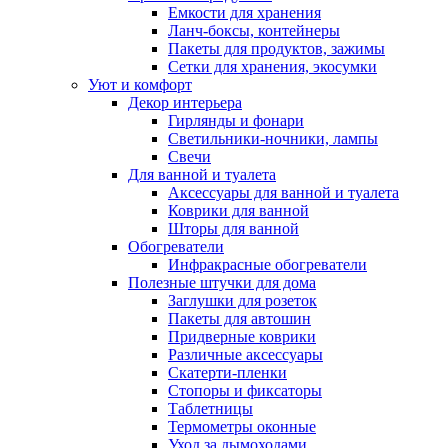
Емкости для хранения
Ланч-боксы, контейнеры
Пакеты для продуктов, зажимы
Сетки для хранения, экосумки
Уют и комфорт
Декор интерьера
Гирлянды и фонари
Светильники-ночники, лампы
Свечи
Для ванной и туалета
Аксессуары для ванной и туалета
Коврики для ванной
Шторы для ванной
Обогреватели
Инфракрасные обогреватели
Полезные штучки для дома
Заглушки для розеток
Пакеты для автошин
Придверные коврики
Различные аксессуары
Скатерти-пленки
Стопоры и фиксаторы
Таблетницы
Термометры оконные
Уход за дымоходами