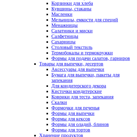
Корзинки для хлеба
Кувшины, стаканы
Масленки
Мельницы, емкости для специй
Менажницы
Салатники и миски
Салфетницы
Сахарницы
Столовый текстиль
Термобокалы и термокружки
Формы для подачи салатов, гарниров
Товары для выпечки, десертов
Аксессуары для выпечки
Бумага для выпечки, пакеты для
запекания
Для кондитерского декора
Кисточки кондитерские
Коврики для теста, запекания
Скалки
Формочки для печенья
Формы для выпечки
Формы для кексов
Формы для оладий, блинов
Формы для тортов
Хранение продуктов