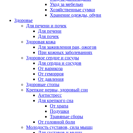
Уход за мебелью
Хозяйственные сумки
Хранение одежды, обуви
Здоровье
Для печени и почек
Для печени
Для почек
Здоровая кожа
Для заживления ран, ожогов
При кожных заболеваниях
Здоровое сердце и сосуды
Для сердца и сосудов
От варикоза
От геморроя
От давления
Здоровые стопы
Крепкие нервы, здоровый сон
Антистресс
Для крепкого сна
От храпа
Подушки
Травяные сборы
От головной боли
Молодость суставов, сила мышц
Для суставов и мышц