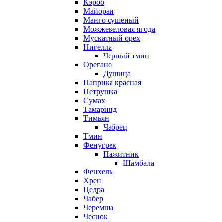
Кэроб
Майоран
Манго сушеный
Можжевеловая ягода
Мускатный орех
Нигелла
Черный тмин
Орегано
Душица
Паприка красная
Петрушка
Сумах
Тамаринд
Тимьян
Чабрец
Тмин
Фенугрек
Пажитник
Шамбала
Фенхель
Хрен
Цедра
Чабер
Черемша
Чеснок