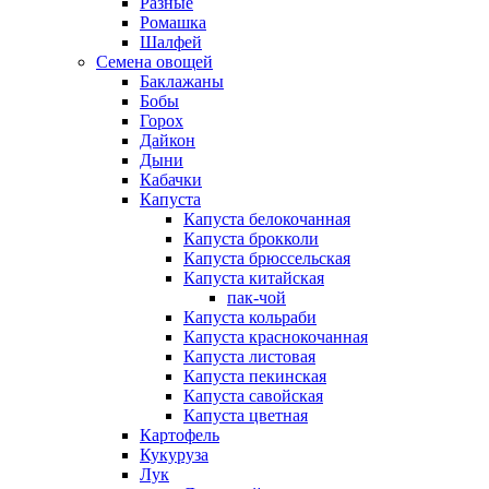
Разные
Ромашка
Шалфей
Семена овощей
Баклажаны
Бобы
Горох
Дайкон
Дыни
Кабачки
Капуста
Капуста белокочанная
Капуста брокколи
Капуста брюссельская
Капуста китайская
пак-чой
Капуста кольраби
Капуста краснокочанная
Капуста листовая
Капуста пекинская
Капуста савойская
Капуста цветная
Картофель
Кукуруза
Лук