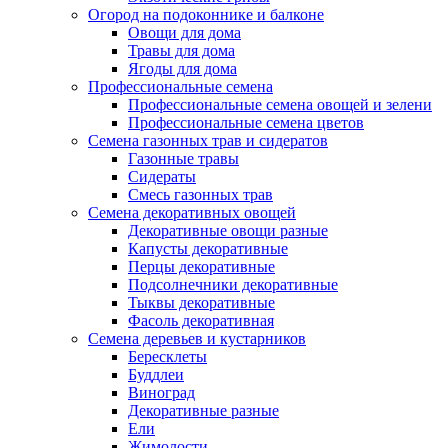
Огород на подоконнике и балконе
Овощи для дома
Травы для дома
Ягоды для дома
Профессиональные семена
Профессиональные семена овощей и зелени
Профессиональные семена цветов
Семена газонных трав и сидератов
Газонные травы
Сидераты
Смесь газонных трав
Семена декоративных овощей
Декоративные овощи разные
Капусты декоративные
Перцы декоративные
Подсолнечники декоративные
Тыквы декоративные
Фасоль декоративная
Семена деревьев и кустарников
Бересклеты
Буддлеи
Виноград
Декоративные разные
Ели
Жимолости