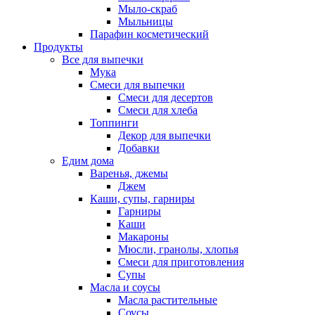
Мыло-скраб
Мыльницы
Парафин косметический
Продукты
Все для выпечки
Мука
Смеси для выпечки
Смеси для десертов
Смеси для хлеба
Топпинги
Декор для выпечки
Добавки
Едим дома
Варенья, джемы
Джем
Каши, супы, гарниры
Гарниры
Каши
Макароны
Мюсли, гранолы, хлопья
Смеси для приготовления
Супы
Масла и соусы
Масла растительные
Соусы