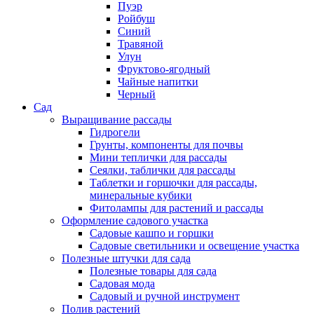
Пуэр
Ройбуш
Синий
Травяной
Улун
Фруктово-ягодный
Чайные напитки
Черный
Сад
Выращивание рассады
Гидрогели
Грунты, компоненты для почвы
Мини теплички для рассады
Сеялки, таблички для рассады
Таблетки и горшочки для рассады,
минеральные кубики
Фитолампы для растений и рассады
Оформление садового участка
Садовые кашпо и горшки
Садовые светильники и освещение участка
Полезные штучки для сада
Полезные товары для сада
Садовая мода
Садовый и ручной инструмент
Полив растений