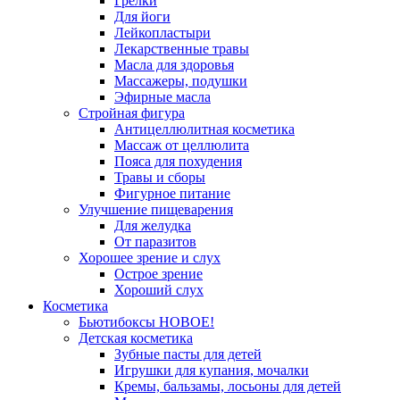
Грелки
Для йоги
Лейкопластыри
Лекарственные травы
Масла для здоровья
Массажеры, подушки
Эфирные масла
Стройная фигура
Антицеллюлитная косметика
Массаж от целлюлита
Пояса для похудения
Травы и сборы
Фигурное питание
Улучшение пищеварения
Для желудка
От паразитов
Хорошее зрение и слух
Острое зрение
Хороший слух
Косметика
Бьютибоксы НОВОЕ!
Детская косметика
Зубные пасты для детей
Игрушки для купания, мочалки
Кремы, бальзамы, лосьоны для детей