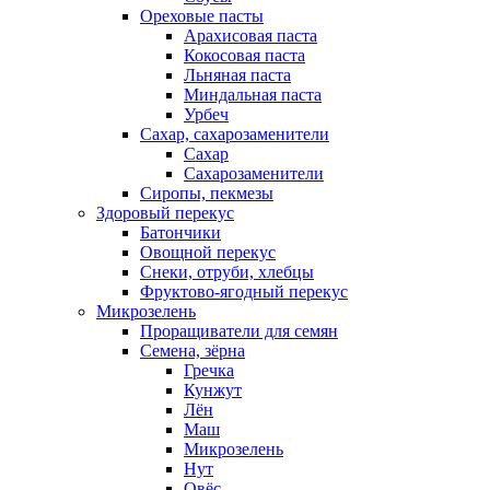
Ореховые пасты
Арахисовая паста
Кокосовая паста
Льняная паста
Миндальная паста
Урбеч
Сахар, сахарозаменители
Сахар
Сахарозаменители
Сиропы, пекмезы
Здоровый перекус
Батончики
Овощной перекус
Снеки, отруби, хлебцы
Фруктово-ягодный перекус
Микрозелень
Проращиватели для семян
Семена, зёрна
Гречка
Кунжут
Лён
Маш
Микрозелень
Нут
Овёс