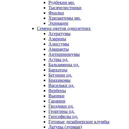
Рудбекии мн.
Тысячелистники
Фиалки
Хризантемы мн.
Эхинацеи
Семена цветов однолетних
Агератумы
Азарины
Алиссумы
Амаранты
Антирриниумы
Астры од.
Бальзамины од.
Бархатцы
Бегонии од.
Брахикомы
Васильки од.
Вербены
Вьюнки
Гацании
Гвоздики од.
Георгины од.
Гипсофилы од.
Готовые дизайнерские клумбы
Датуры (дурман)