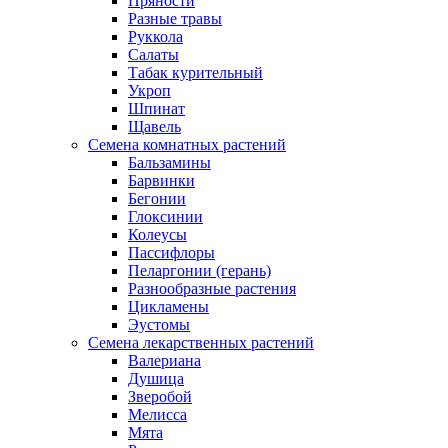
Пряности
Разные травы
Руккола
Салаты
Табак курительный
Укроп
Шпинат
Щавель
Семена комнатных растений
Бальзамины
Барвинки
Бегонии
Глоксинии
Колеусы
Пассифлоры
Пеларгонии (герань)
Разнообразные растения
Цикламены
Эустомы
Семена лекарственных растений
Валериана
Душица
Зверобой
Мелисса
Мята