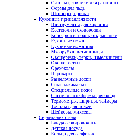
Ситечки, коврики для раковины
Формы для льда
Штопоры, пробки
Кухонные принадлежности
Инструменты для карвинга
Кастрюли и сковородки
Консервные ножи, открывашки
Кухонные ножи
Кухонные ножницы
Мясорубки, ветчинницы
Овощерезки, тёрки, измельчители
Овощечистки
Орехоколы
Пароварки
Разделочные доски
Соковыжималки
Специальные ножи
Специальные формы для блюд
Термометры, шприцы, таймеры
Точилки для ножей
Шейкеры, миксеры
Сервировка стола
Блюда сервировочные
Детская посуда
Кольца для салфеток