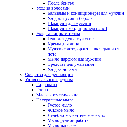
После бритья
Уход за волосами
Бальзамы и кондиционеры для мужчин
Уход для усов и бороды
Шампуни для мужчин
Шампуни-кондиционеры 2 в 1
Уход за лицом и телом
Гели для душа мужские
Кремы для лица
Мужские дезодоранты, вкладыши от
пота
Мыло-парфюм для мужчин
Средства для умывания
Уход за ногами
Средства для депиляции
Универсальные средства
Гидролаты
Глина
Масла косметические
Натуральные мыла
Густое мыло
Жидкое мыло
Лечебно-косметическое мыло
Мыло ручной работы
Мыло-парфюм