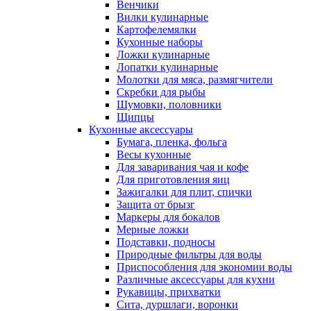
Венчики
Вилки кулинарные
Картофелемялки
Кухонные наборы
Ложки кулинарные
Лопатки кулинарные
Молотки для мяса, размягчители
Скребки для рыбы
Шумовки, половники
Щипцы
Кухонные аксессуары
Бумага, пленка, фольга
Весы кухонные
Для заваривания чая и кофе
Для приготовления яиц
Зажигалки для плит, спички
Защита от брызг
Маркеры для бокалов
Мерные ложки
Подставки, подносы
Природные фильтры для воды
Приспособления для экономии воды
Различные аксессуары для кухни
Рукавицы, прихватки
Сита, дуршлаги, воронки