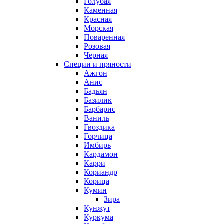
Голубая
Каменная
Красная
Морская
Поваренная
Розовая
Черная
Специи и пряности
Ажгон
Анис
Бадьян
Базилик
Барбарис
Ваниль
Гвоздика
Горчица
Имбирь
Кардамон
Карри
Кориандр
Корица
Кумин
Зира
Кунжут
Куркума