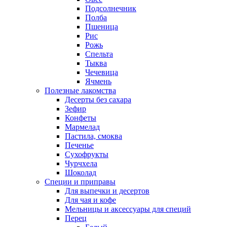
Подсолнечник
Полба
Пшеница
Рис
Рожь
Спельта
Тыква
Чечевица
Ячмень
Полезные лакомства
Десерты без сахара
Зефир
Конфеты
Мармелад
Пастила, смоква
Печенье
Сухофрукты
Чурчхела
Шоколад
Специи и приправы
Для выпечки и десертов
Для чая и кофе
Мельницы и аксессуары для специй
Перец