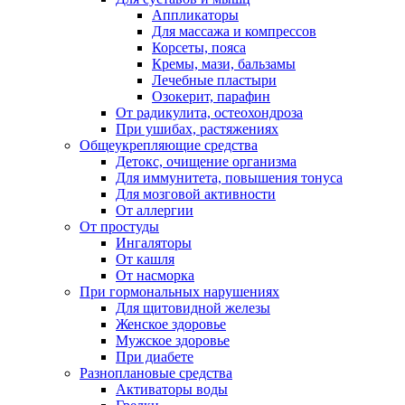
Аппликаторы
Для массажа и компрессов
Корсеты, пояса
Кремы, мази, бальзамы
Лечебные пластыри
Озокерит, парафин
От радикулита, остеохондроза
При ушибах, растяжениях
Общеукрепляющие средства
Детокс, очищение организма
Для иммунитета, повышения тонуса
Для мозговой активности
От аллергии
От простуды
Ингаляторы
От кашля
От насморка
При гормональных нарушениях
Для щитовидной железы
Женское здоровье
Мужское здоровье
При диабете
Разноплановые средства
Активаторы воды