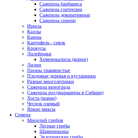
Саженцы барбариса
Саженцы гортензии
Саженцы декоративные
Саженцы сирени
Ирисы
Каллы
Канны
Картофель - севок
Крокусы
Лилейники
Хемерокалисы (корни)
Лилии
Пионы травянистые
Плодовые деревья и кустарники
Разные многолетники
Саженцы винограда
Саженцы роз (выращены в Сибири)
Хоста (корни)
Чеснок озимый
Яркие миксы
Семена
Мицелий грибов
Лесные грибы
Шампиньоны
Экзотические грибы