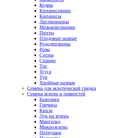
Кедры
Кипарисовики
Кипарисы
Лиственницы
Можжевельники
Пихты
Плодовые разные
Рододендроны
Розы
Сосны
Спиреи
Тис
Тсуга
Туи
Хвойные разные
Семена для экзотической грядки
Семена зелени и пряностей
Базилики
Горчица
Кинза
Лук на зелень
Мангольд
Микрозелень
Петрушки