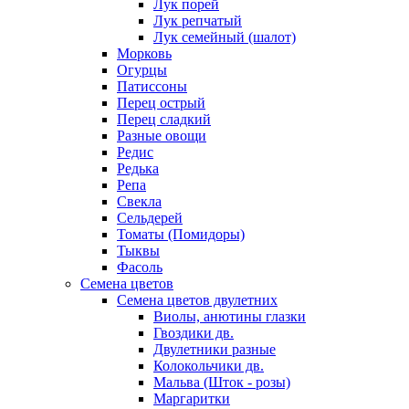
Лук порей
Лук репчатый
Лук семейный (шалот)
Морковь
Огурцы
Патиссоны
Перец острый
Перец сладкий
Разные овощи
Редис
Редька
Репа
Свекла
Сельдерей
Томаты (Помидоры)
Тыквы
Фасоль
Семена цветов
Семена цветов двулетних
Виолы, анютины глазки
Гвоздики дв.
Двулетники разные
Колокольчики дв.
Мальва (Шток - розы)
Маргаритки