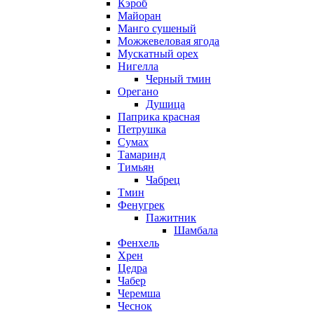
Кэроб
Майоран
Манго сушеный
Можжевеловая ягода
Мускатный орех
Нигелла
Черный тмин
Орегано
Душица
Паприка красная
Петрушка
Сумах
Тамаринд
Тимьян
Чабрец
Тмин
Фенугрек
Пажитник
Шамбала
Фенхель
Хрен
Цедра
Чабер
Черемша
Чеснок