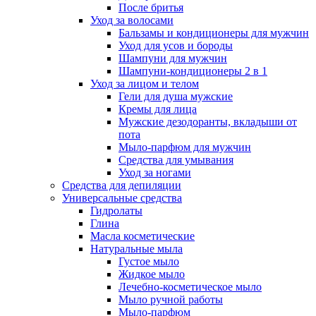
После бритья
Уход за волосами
Бальзамы и кондиционеры для мужчин
Уход для усов и бороды
Шампуни для мужчин
Шампуни-кондиционеры 2 в 1
Уход за лицом и телом
Гели для душа мужские
Кремы для лица
Мужские дезодоранты, вкладыши от
пота
Мыло-парфюм для мужчин
Средства для умывания
Уход за ногами
Средства для депиляции
Универсальные средства
Гидролаты
Глина
Масла косметические
Натуральные мыла
Густое мыло
Жидкое мыло
Лечебно-косметическое мыло
Мыло ручной работы
Мыло-парфюм