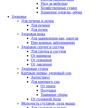
Уход за мебелью
Хозяйственные сумки
Хранение одежды, обуви
Здоровье
Для печени и почек
Для печени
Для почек
Здоровая кожа
Для заживления ран, ожогов
При кожных заболеваниях
Здоровое сердце и сосуды
Для сердца и сосудов
От варикоза
От геморроя
От давления
Здоровые стопы
Крепкие нервы, здоровый сон
Антистресс
Для крепкого сна
От храпа
Подушки
Травяные сборы
От головной боли
Молодость суставов, сила мышц
Для суставов и мышц