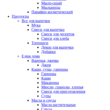
Мыло-скраб
Мыльницы
Парафин косметический
Продукты
Все для выпечки
Мука
Смеси для выпечки
Смеси для десертов
Смеси для хлеба
Топпинги
Декор для выпечки
Добавки
Едим дома
Варенья, джемы
Джем
Каши, супы, гарниры
Гарниры
Каши
Макароны
Мюсли, гранолы, хлопья
Смеси для приготовления
Супы
Масла и соусы
Масла растительные
Соусы