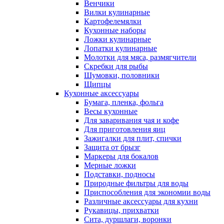
Венчики
Вилки кулинарные
Картофелемялки
Кухонные наборы
Ложки кулинарные
Лопатки кулинарные
Молотки для мяса, размягчители
Скребки для рыбы
Шумовки, половники
Щипцы
Кухонные аксессуары
Бумага, пленка, фольга
Весы кухонные
Для заваривания чая и кофе
Для приготовления яиц
Зажигалки для плит, спички
Защита от брызг
Маркеры для бокалов
Мерные ложки
Подставки, подносы
Природные фильтры для воды
Приспособления для экономии воды
Различные аксессуары для кухни
Рукавицы, прихватки
Сита, дуршлаги, воронки