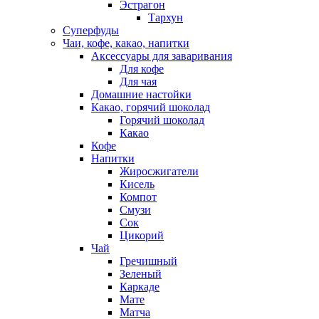
Эстрагон
Тархун
Суперфуды
Чаи, кофе, какао, напитки
Аксессуары для заваривания
Для кофе
Для чая
Домашние настойки
Какао, горячий шоколад
Горячий шоколад
Какао
Кофе
Напитки
Жиросжигатели
Кисель
Компот
Смузи
Сок
Цикорий
Чай
Гречишный
Зеленый
Каркаде
Мате
Матча