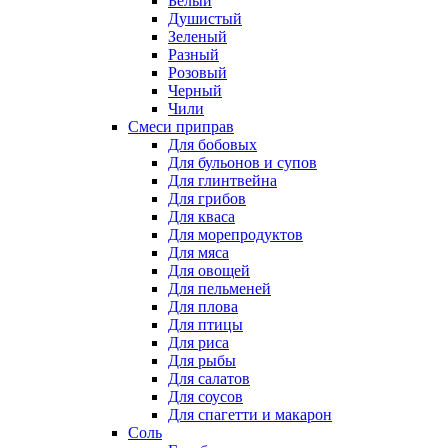
Белый
Душистый
Зеленый
Разный
Розовый
Черный
Чили
Смеси приправ
Для бобовых
Для бульонов и супов
Для глинтвейна
Для грибов
Для кваса
Для морепродуктов
Для мяса
Для овощей
Для пельменей
Для плова
Для птицы
Для риса
Для рыбы
Для салатов
Для соусов
Для спагетти и макарон
Соль