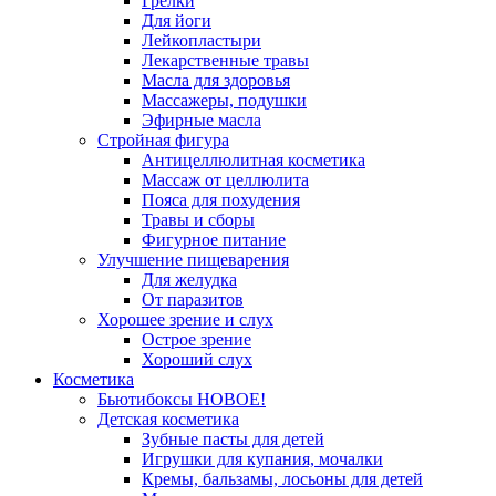
Грелки
Для йоги
Лейкопластыри
Лекарственные травы
Масла для здоровья
Массажеры, подушки
Эфирные масла
Стройная фигура
Антицеллюлитная косметика
Массаж от целлюлита
Пояса для похудения
Травы и сборы
Фигурное питание
Улучшение пищеварения
Для желудка
От паразитов
Хорошее зрение и слух
Острое зрение
Хороший слух
Косметика
Бьютибоксы НОВОЕ!
Детская косметика
Зубные пасты для детей
Игрушки для купания, мочалки
Кремы, бальзамы, лосьоны для детей