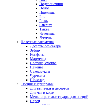
Подсолнечник
Полба
Пшеница
Рис
Рожь
Спельта
Тыква
Чечевица
Ячмень
Полезные лакомства
Десерты без сахара
Зефир
Конфеты
Мармелад
Пастила, смоква
Печенье
Сухофрукты
Чурчхела
Шоколад
Специи и приправы
Для выпечки и десертов
Для чая и кофе
Мельницы и аксессуары для специй
Перец