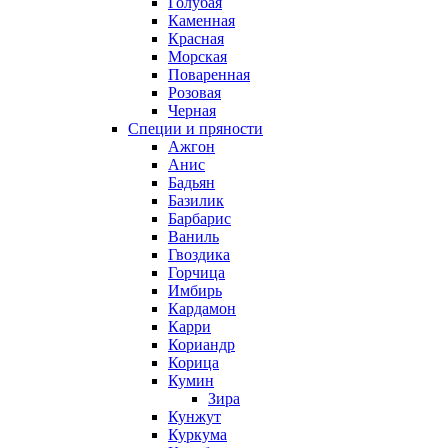
Голубая
Каменная
Красная
Морская
Поваренная
Розовая
Черная
Специи и пряности
Ажгон
Анис
Бадьян
Базилик
Барбарис
Ваниль
Гвоздика
Горчица
Имбирь
Кардамон
Карри
Кориандр
Корица
Кумин
Зира
Кунжут
Куркума