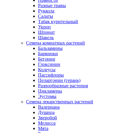
Пряности
Разные травы
Руккола
Салаты
Табак курительный
Укроп
Шпинат
Щавель
Семена комнатных растений
Бальзамины
Барвинки
Бегонии
Глоксинии
Колеусы
Пассифлоры
Пеларгонии (герань)
Разнообразные растения
Цикламены
Эустомы
Семена лекарственных растений
Валериана
Душица
Зверобой
Мелисса
Мята