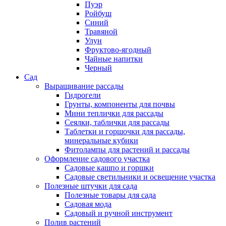
Пуэр
Ройбуш
Синий
Травяной
Улун
Фруктово-ягодный
Чайные напитки
Черный
Сад
Выращивание рассады
Гидрогели
Грунты, компоненты для почвы
Мини теплички для рассады
Сеялки, таблички для рассады
Таблетки и горшочки для рассады,
минеральные кубики
Фитолампы для растений и рассады
Оформление садового участка
Садовые кашпо и горшки
Садовые светильники и освещение участка
Полезные штучки для сада
Полезные товары для сада
Садовая мода
Садовый и ручной инструмент
Полив растений