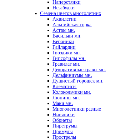
Наперстянки
Незабудки
Семена цветов многолетних
Аквилегии
Альпийская горка
Астры мн.
Васильки мн.
Вероники
Гайлардии
Гвоздики мн.
Гипсофилы мн.
Гравилат мн.
Декоративные травы мн.
Дельфиниумы мн.
Душистый горошек мн.
Клематисы
Колокольчики мн.
Люпины мн.
Маки мн.
Многолетники разные
Нивяники
Обриеты
Пиретрумы
Примулы
Прострелы