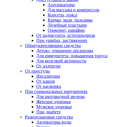
Аппликаторы
Для массажа и компрессов
Корсеты, пояса
Кремы, мази, бальзамы
Лечебные пластыри
Озокерит, парафин
От радикулита, остеохондроза
При ушибах, растяжениях
Общеукрепляющие средства
Детокс, очищение организма
Для иммунитета, повышения тонуса
Для мозговой активности
От аллергии
От простуды
Ингаляторы
От кашля
От насморка
При гормональных нарушениях
Для щитовидной железы
Женское здоровье
Мужское здоровье
При диабете
Разноплановые средства
Активаторы воды