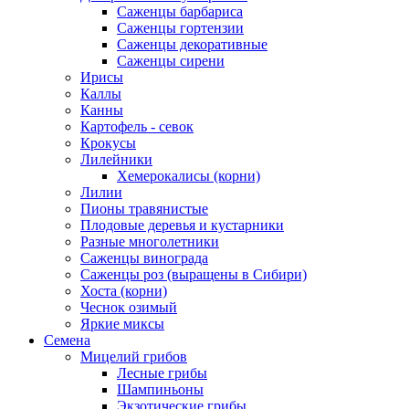
Саженцы барбариса
Саженцы гортензии
Саженцы декоративные
Саженцы сирени
Ирисы
Каллы
Канны
Картофель - севок
Крокусы
Лилейники
Хемерокалисы (корни)
Лилии
Пионы травянистые
Плодовые деревья и кустарники
Разные многолетники
Саженцы винограда
Саженцы роз (выращены в Сибири)
Хоста (корни)
Чеснок озимый
Яркие миксы
Семена
Мицелий грибов
Лесные грибы
Шампиньоны
Экзотические грибы