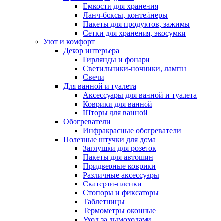
Емкости для хранения
Ланч-боксы, контейнеры
Пакеты для продуктов, зажимы
Сетки для хранения, экосумки
Уют и комфорт
Декор интерьера
Гирлянды и фонари
Светильники-ночники, лампы
Свечи
Для ванной и туалета
Аксессуары для ванной и туалета
Коврики для ванной
Шторы для ванной
Обогреватели
Инфракрасные обогреватели
Полезные штучки для дома
Заглушки для розеток
Пакеты для автошин
Придверные коврики
Различные аксессуары
Скатерти-пленки
Стопоры и фиксаторы
Таблетницы
Термометры оконные
Уход за дымоходами