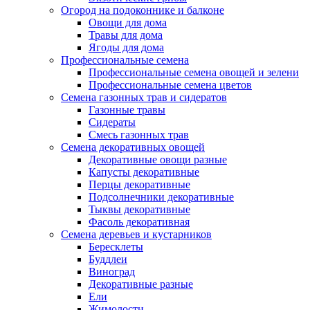
Огород на подоконнике и балконе
Овощи для дома
Травы для дома
Ягоды для дома
Профессиональные семена
Профессиональные семена овощей и зелени
Профессиональные семена цветов
Семена газонных трав и сидератов
Газонные травы
Сидераты
Смесь газонных трав
Семена декоративных овощей
Декоративные овощи разные
Капусты декоративные
Перцы декоративные
Подсолнечники декоративные
Тыквы декоративные
Фасоль декоративная
Семена деревьев и кустарников
Бересклеты
Буддлеи
Виноград
Декоративные разные
Ели
Жимолости