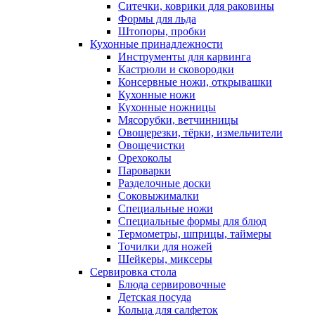
Ситечки, коврики для раковины
Формы для льда
Штопоры, пробки
Кухонные принадлежности
Инструменты для карвинга
Кастрюли и сковородки
Консервные ножи, открывашки
Кухонные ножи
Кухонные ножницы
Мясорубки, ветчинницы
Овощерезки, тёрки, измельчители
Овощечистки
Орехоколы
Пароварки
Разделочные доски
Соковыжималки
Специальные ножи
Специальные формы для блюд
Термометры, шприцы, таймеры
Точилки для ножей
Шейкеры, миксеры
Сервировка стола
Блюда сервировочные
Детская посуда
Кольца для салфеток