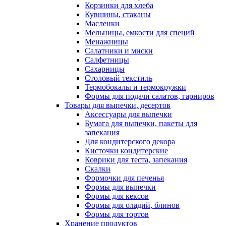
Корзинки для хлеба
Кувшины, стаканы
Масленки
Мельницы, емкости для специй
Менажницы
Салатники и миски
Салфетницы
Сахарницы
Столовый текстиль
Термобокалы и термокружки
Формы для подачи салатов, гарниров
Товары для выпечки, десертов
Аксессуары для выпечки
Бумага для выпечки, пакеты для
запекания
Для кондитерского декора
Кисточки кондитерские
Коврики для теста, запекания
Скалки
Формочки для печенья
Формы для выпечки
Формы для кексов
Формы для оладий, блинов
Формы для тортов
Хранение продуктов