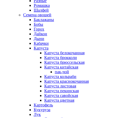
Разные
Ромашка
Шалфей
Семена овощей
Баклажаны
Бобы
Горох
Дайкон
Дыни
Кабачки
Капуста
Капуста белокочанная
Капуста брокколи
Капуста брюссельская
Капуста китайская
пак-чой
Капуста кольраби
Капуста краснокочанная
Капуста листовая
Капуста пекинская
Капуста савойская
Капуста цветная
Картофель
Кукуруза
Лук