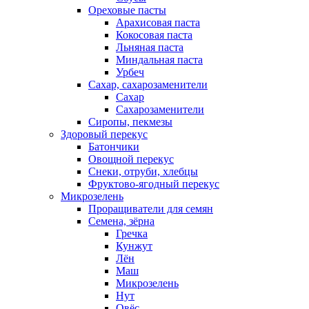
Ореховые пасты
Арахисовая паста
Кокосовая паста
Льняная паста
Миндальная паста
Урбеч
Сахар, сахарозаменители
Сахар
Сахарозаменители
Сиропы, пекмезы
Здоровый перекус
Батончики
Овощной перекус
Снеки, отруби, хлебцы
Фруктово-ягодный перекус
Микрозелень
Проращиватели для семян
Семена, зёрна
Гречка
Кунжут
Лён
Маш
Микрозелень
Нут
Овёс