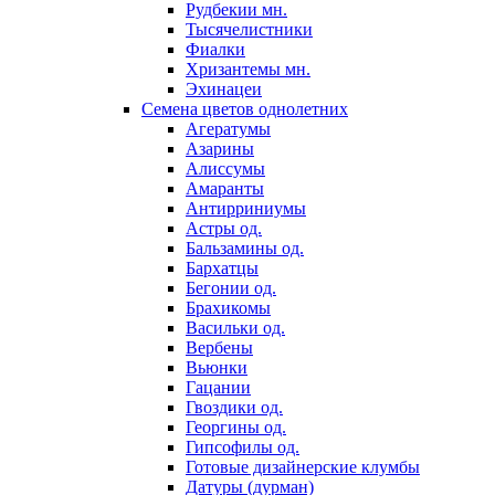
Рудбекии мн.
Тысячелистники
Фиалки
Хризантемы мн.
Эхинацеи
Семена цветов однолетних
Агератумы
Азарины
Алиссумы
Амаранты
Антирриниумы
Астры од.
Бальзамины од.
Бархатцы
Бегонии од.
Брахикомы
Васильки од.
Вербены
Вьюнки
Гацании
Гвоздики од.
Георгины од.
Гипсофилы од.
Готовые дизайнерские клумбы
Датуры (дурман)