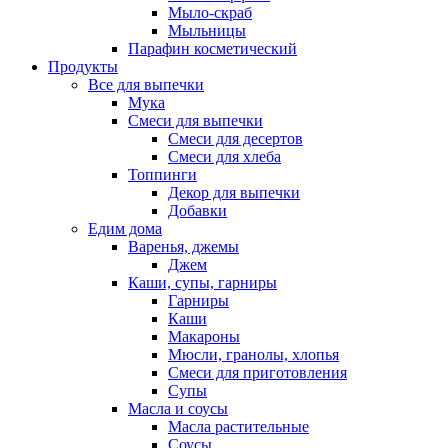
Мыло-скраб
Мыльницы
Парафин косметический
Продукты
Все для выпечки
Мука
Смеси для выпечки
Смеси для десертов
Смеси для хлеба
Топпинги
Декор для выпечки
Добавки
Едим дома
Варенья, джемы
Джем
Каши, супы, гарниры
Гарниры
Каши
Макароны
Мюсли, гранолы, хлопья
Смеси для приготовления
Супы
Масла и соусы
Масла растительные
Соусы