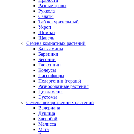
Пряности
Разные травы
Руккола
Салаты
Табак курительный
Укроп
Шпинат
Щавель
Семена комнатных растений
Бальзамины
Барвинки
Бегонии
Глоксинии
Колеусы
Пассифлоры
Пеларгонии (герань)
Разнообразные растения
Цикламены
Эустомы
Семена лекарственных растений
Валериана
Душица
Зверобой
Мелисса
Мята