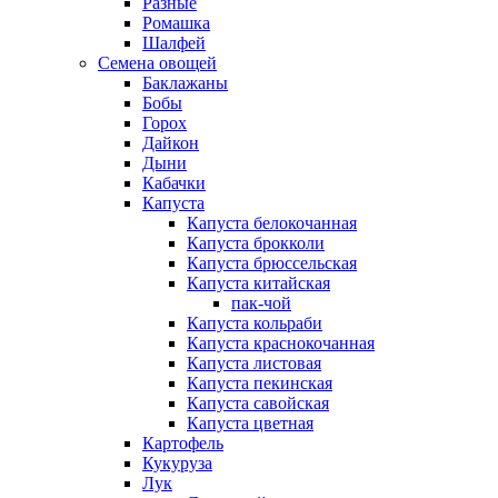
Разные
Ромашка
Шалфей
Семена овощей
Баклажаны
Бобы
Горох
Дайкон
Дыни
Кабачки
Капуста
Капуста белокочанная
Капуста брокколи
Капуста брюссельская
Капуста китайская
пак-чой
Капуста кольраби
Капуста краснокочанная
Капуста листовая
Капуста пекинская
Капуста савойская
Капуста цветная
Картофель
Кукуруза
Лук