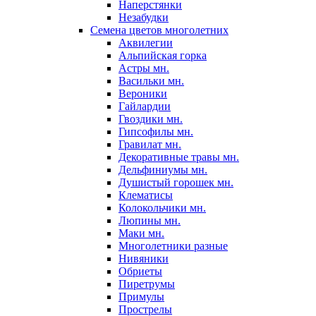
Наперстянки
Незабудки
Семена цветов многолетних
Аквилегии
Альпийская горка
Астры мн.
Васильки мн.
Вероники
Гайлардии
Гвоздики мн.
Гипсофилы мн.
Гравилат мн.
Декоративные травы мн.
Дельфиниумы мн.
Душистый горошек мн.
Клематисы
Колокольчики мн.
Люпины мн.
Маки мн.
Многолетники разные
Нивяники
Обриеты
Пиретрумы
Примулы
Прострелы