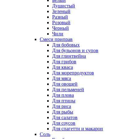
Белый
Душистый
Зеленый
Разный
Розовый
Черный
Чили
Смеси приправ
Для бобовых
Для бульонов и супов
Для глинтвейна
Для грибов
Для кваса
Для морепродуктов
Для мяса
Для овощей
Для пельменей
Для плова
Для птицы
Для риса
Для рыбы
Для салатов
Для соусов
Для спагетти и макарон
Соль