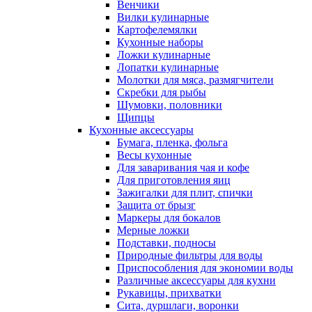
Венчики
Вилки кулинарные
Картофелемялки
Кухонные наборы
Ложки кулинарные
Лопатки кулинарные
Молотки для мяса, размягчители
Скребки для рыбы
Шумовки, половники
Щипцы
Кухонные аксессуары
Бумага, пленка, фольга
Весы кухонные
Для заваривания чая и кофе
Для приготовления яиц
Зажигалки для плит, спички
Защита от брызг
Маркеры для бокалов
Мерные ложки
Подставки, подносы
Природные фильтры для воды
Приспособления для экономии воды
Различные аксессуары для кухни
Рукавицы, прихватки
Сита, дуршлаги, воронки