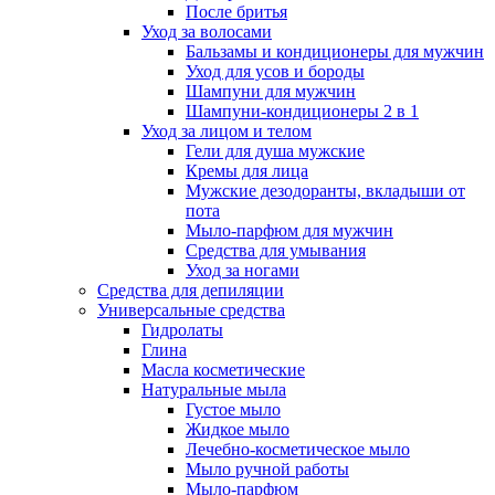
После бритья
Уход за волосами
Бальзамы и кондиционеры для мужчин
Уход для усов и бороды
Шампуни для мужчин
Шампуни-кондиционеры 2 в 1
Уход за лицом и телом
Гели для душа мужские
Кремы для лица
Мужские дезодоранты, вкладыши от
пота
Мыло-парфюм для мужчин
Средства для умывания
Уход за ногами
Средства для депиляции
Универсальные средства
Гидролаты
Глина
Масла косметические
Натуральные мыла
Густое мыло
Жидкое мыло
Лечебно-косметическое мыло
Мыло ручной работы
Мыло-парфюм