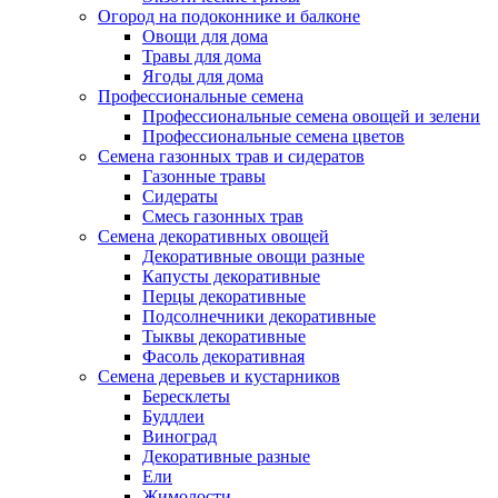
Огород на подоконнике и балконе
Овощи для дома
Травы для дома
Ягоды для дома
Профессиональные семена
Профессиональные семена овощей и зелени
Профессиональные семена цветов
Семена газонных трав и сидератов
Газонные травы
Сидераты
Смесь газонных трав
Семена декоративных овощей
Декоративные овощи разные
Капусты декоративные
Перцы декоративные
Подсолнечники декоративные
Тыквы декоративные
Фасоль декоративная
Семена деревьев и кустарников
Бересклеты
Буддлеи
Виноград
Декоративные разные
Ели
Жимолости