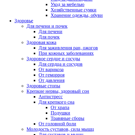
Уход за мебелью
Хозяйственные сумки
Хранение одежды, обуви
Здоровье
Для печени и почек
Для печени
Для почек
Здоровая кожа
Для заживления ран, ожогов
При кожных заболеваниях
Здоровое сердце и сосуды
Для сердца и сосудов
От варикоза
От геморроя
От давления
Здоровые стопы
Крепкие нервы, здоровый сон
Антистресс
Для крепкого сна
От храпа
Подушки
Травяные сборы
От головной боли
Молодость суставов, сила мышц
Для суставов и мышц