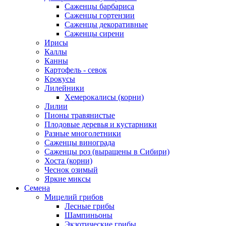
Саженцы барбариса
Саженцы гортензии
Саженцы декоративные
Саженцы сирени
Ирисы
Каллы
Канны
Картофель - севок
Крокусы
Лилейники
Хемерокалисы (корни)
Лилии
Пионы травянистые
Плодовые деревья и кустарники
Разные многолетники
Саженцы винограда
Саженцы роз (выращены в Сибири)
Хоста (корни)
Чеснок озимый
Яркие миксы
Семена
Мицелий грибов
Лесные грибы
Шампиньоны
Экзотические грибы