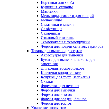
Корзинки для хлеба
Кувшины, стаканы
Масленки
Мельницы, емкости для специй
Менажницы
Салатники и миски
Салфетницы
Сахарницы
Столовый текстиль
Термобокалы и термокружки
Формы для подачи салатов, гарниров
Товары для выпечки, десертов
Аксессуары для выпечки
Бумага для выпечки, пакеты для
запекания
Для кондитерского декора
Кисточки кондитерские
Коврики для теста, запекания
Скалки
Формочки для печенья
Формы для выпечки
Формы для кексов
Формы для оладий, блинов
Формы для тортов
Хранение продуктов