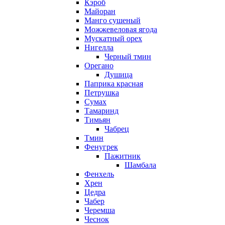
Кэроб
Майоран
Манго сушеный
Можжевеловая ягода
Мускатный орех
Нигелла
Черный тмин
Орегано
Душица
Паприка красная
Петрушка
Сумах
Тамаринд
Тимьян
Чабрец
Тмин
Фенугрек
Пажитник
Шамбала
Фенхель
Хрен
Цедра
Чабер
Черемша
Чеснок