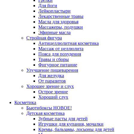
Грелки
Для йоги
Лейкопластыри
Лекарственные травы
Масла для здоровья
Массажеры, подушки
Эфирные масла
Стройная фигура
Антицеллюлитная косметика
Массаж от целлюлита
Пояса для похудения
Травы и сборы
Фигурное питание
Улучшение пищеварения
Для желудка
От паразитов
Хорошее зрение и слух
Острое зрение
Хороший слух
Косметика
Бьютибоксы НОВОЕ!
Детская косметика
Зубные пасты для детей
Игрушки для купания, мочалки
Кремы, бальзамы, лосьоны для детей