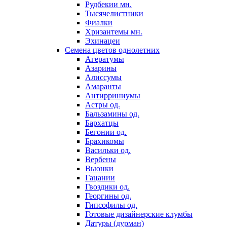
Рудбекии мн.
Тысячелистники
Фиалки
Хризантемы мн.
Эхинацеи
Семена цветов однолетних
Агератумы
Азарины
Алиссумы
Амаранты
Антирриниумы
Астры од.
Бальзамины од.
Бархатцы
Бегонии од.
Брахикомы
Васильки од.
Вербены
Вьюнки
Гацании
Гвоздики од.
Георгины од.
Гипсофилы од.
Готовые дизайнерские клумбы
Датуры (дурман)