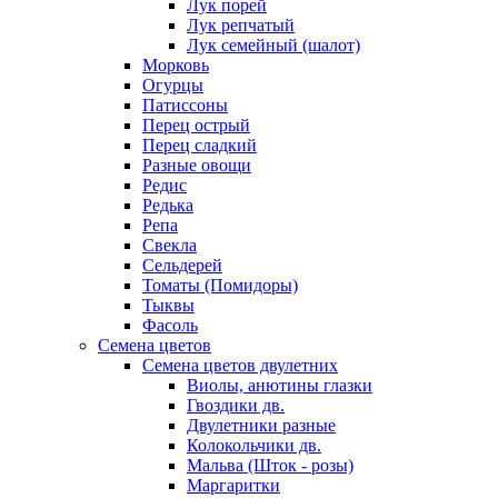
Лук порей
Лук репчатый
Лук семейный (шалот)
Морковь
Огурцы
Патиссоны
Перец острый
Перец сладкий
Разные овощи
Редис
Редька
Репа
Свекла
Сельдерей
Томаты (Помидоры)
Тыквы
Фасоль
Семена цветов
Семена цветов двулетних
Виолы, анютины глазки
Гвоздики дв.
Двулетники разные
Колокольчики дв.
Мальва (Шток - розы)
Маргаритки