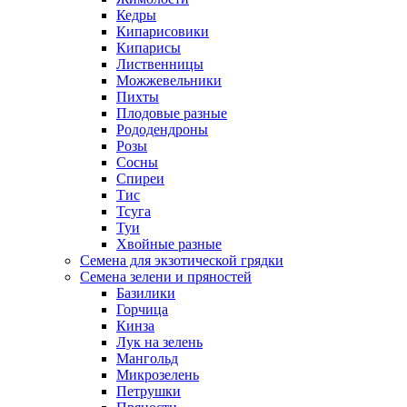
Кедры
Кипарисовики
Кипарисы
Лиственницы
Можжевельники
Пихты
Плодовые разные
Рододендроны
Розы
Сосны
Спиреи
Тис
Тсуга
Туи
Хвойные разные
Семена для экзотической грядки
Семена зелени и пряностей
Базилики
Горчица
Кинза
Лук на зелень
Мангольд
Микрозелень
Петрушки