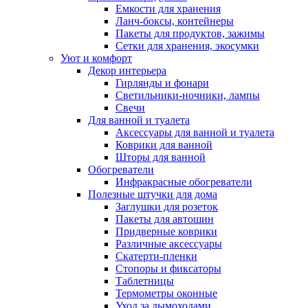
Емкости для хранения
Ланч-боксы, контейнеры
Пакеты для продуктов, зажимы
Сетки для хранения, экосумки
Уют и комфорт
Декор интерьера
Гирлянды и фонари
Светильники-ночники, лампы
Свечи
Для ванной и туалета
Аксессуары для ванной и туалета
Коврики для ванной
Шторы для ванной
Обогреватели
Инфракрасные обогреватели
Полезные штучки для дома
Заглушки для розеток
Пакеты для автошин
Придверные коврики
Различные аксессуары
Скатерти-пленки
Стопоры и фиксаторы
Таблетницы
Термометры оконные
Уход за дымоходами