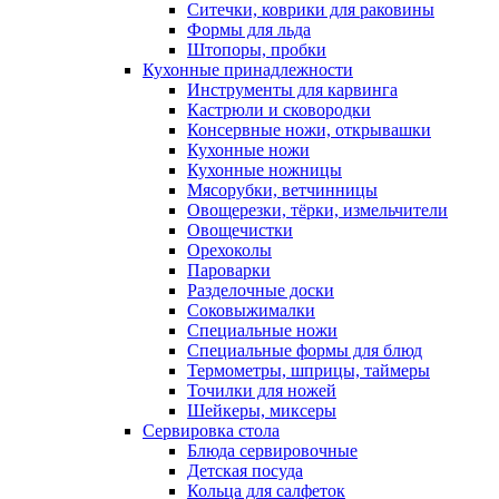
Ситечки, коврики для раковины
Формы для льда
Штопоры, пробки
Кухонные принадлежности
Инструменты для карвинга
Кастрюли и сковородки
Консервные ножи, открывашки
Кухонные ножи
Кухонные ножницы
Мясорубки, ветчинницы
Овощерезки, тёрки, измельчители
Овощечистки
Орехоколы
Пароварки
Разделочные доски
Соковыжималки
Специальные ножи
Специальные формы для блюд
Термометры, шприцы, таймеры
Точилки для ножей
Шейкеры, миксеры
Сервировка стола
Блюда сервировочные
Детская посуда
Кольца для салфеток