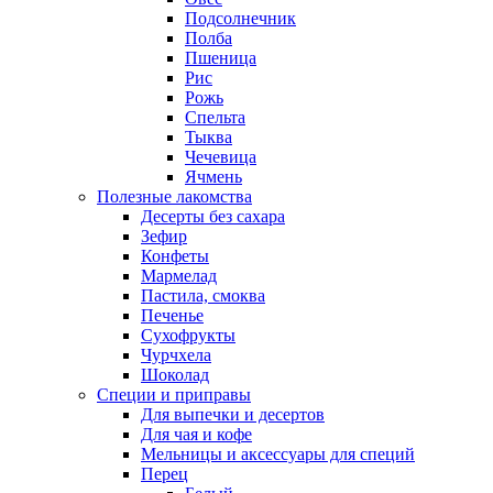
Подсолнечник
Полба
Пшеница
Рис
Рожь
Спельта
Тыква
Чечевица
Ячмень
Полезные лакомства
Десерты без сахара
Зефир
Конфеты
Мармелад
Пастила, смоква
Печенье
Сухофрукты
Чурчхела
Шоколад
Специи и приправы
Для выпечки и десертов
Для чая и кофе
Мельницы и аксессуары для специй
Перец