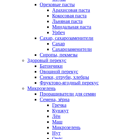
Ореховые пасты
Арахисовая паста
Кокосовая паста
Льняная паста
Миндальная паста
Урбеч
Сахар, сахарозаменители
Сахар
Сахарозаменители
Сиропы, пекмезы
Здоровый перекус
Батончики
Овощной перекус
Снеки, отруби, хлебцы
Фруктово-ягодный перекус
Микрозелень
Проращиватели для семян
Семена, зёрна
Гречка
Кунжут
Лён
Маш
Микрозелень
Нут
Овёс