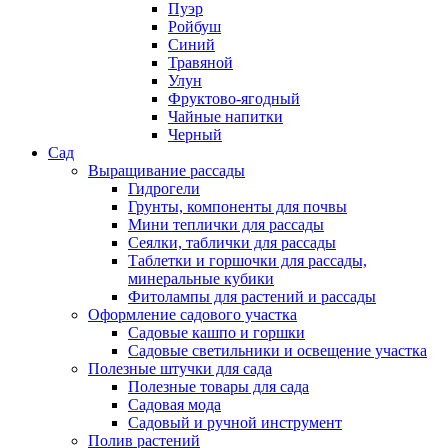
Пуэр
Ройбуш
Синий
Травяной
Улун
Фруктово-ягодный
Чайные напитки
Черный
Сад
Выращивание рассады
Гидрогели
Грунты, компоненты для почвы
Мини теплички для рассады
Сеялки, таблички для рассады
Таблетки и горшочки для рассады,
минеральные кубики
Фитолампы для растений и рассады
Оформление садового участка
Садовые кашпо и горшки
Садовые светильники и освещение участка
Полезные штучки для сада
Полезные товары для сада
Садовая мода
Садовый и ручной инструмент
Полив растений