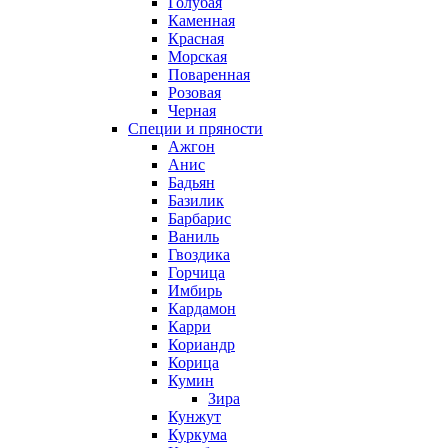
Голубая
Каменная
Красная
Морская
Поваренная
Розовая
Черная
Специи и пряности
Ажгон
Анис
Бадьян
Базилик
Барбарис
Ваниль
Гвоздика
Горчица
Имбирь
Кардамон
Карри
Кориандр
Корица
Кумин
Зира
Кунжут
Куркума