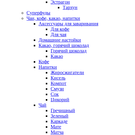
Эстрагон
Тархун
Суперфуды
Чаи, кофе, какао, напитки
Аксессуары для заваривания
Для кофе
Для чая
Домашние настойки
Какао, горячий шоколад
Горячий шоколад
Какао
Кофе
Напитки
Жиросжигатели
Кисель
Компот
Смузи
Сок
Цикорий
Чай
Гречишный
Зеленый
Каркаде
Мате
Матча