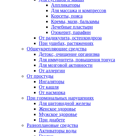
Аппликаторы
Для массажа и компрессов
Корсеты, пояса
Кремы, мази, бальзамы
Лечебные пластыри
Озокерит, парафин
От радикулита, остеохондроза
При ушибах, растяжениях
Общеукрепляющие средства
Детокс, очищение организма
Для иммунитета, повышения тонуса
Для мозговой активности
От аллергии
От простуды
Ингаляторы
От кашля
От насморка
При гормональных нарушениях
Для щитовидной железы
Женское здоровье
Мужское здоровье
При диабете
Разноплановые средства
Активаторы воды