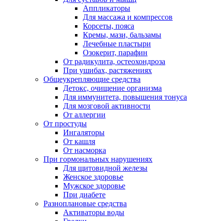
Аппликаторы
Для массажа и компрессов
Корсеты, пояса
Кремы, мази, бальзамы
Лечебные пластыри
Озокерит, парафин
От радикулита, остеохондроза
При ушибах, растяжениях
Общеукрепляющие средства
Детокс, очищение организма
Для иммунитета, повышения тонуса
Для мозговой активности
От аллергии
От простуды
Ингаляторы
От кашля
От насморка
При гормональных нарушениях
Для щитовидной железы
Женское здоровье
Мужское здоровье
При диабете
Разноплановые средства
Активаторы воды