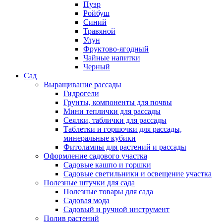
Пуэр
Ройбуш
Синий
Травяной
Улун
Фруктово-ягодный
Чайные напитки
Черный
Сад
Выращивание рассады
Гидрогели
Грунты, компоненты для почвы
Мини теплички для рассады
Сеялки, таблички для рассады
Таблетки и горшочки для рассады,
минеральные кубики
Фитолампы для растений и рассады
Оформление садового участка
Садовые кашпо и горшки
Садовые светильники и освещение участка
Полезные штучки для сада
Полезные товары для сада
Садовая мода
Садовый и ручной инструмент
Полив растений