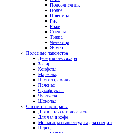
Подсолнечник
Полба
Пшеница
Рис
Рожь
Спельта
Тыква
Чечевица
Ячмень
Полезные лакомства
Десерты без сахара
Зефир
Конфеты
Мармелад
Пастила, смоква
Печенье
Сухофрукты
Чурчхела
Шоколад
Специи и приправы
Для выпечки и десертов
Для чая и кофе
Мельницы и аксессуары для специй
Перец