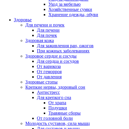
Уход за мебелью
Хозяйственные сумки
Хранение одежды, обуви
Здоровье
Для печени и почек
Для печени
Для почек
Здоровая кожа
Для заживления ран, ожогов
При кожных заболеваниях
Здоровое сердце и сосуды
Для сердца и сосудов
От варикоза
От геморроя
От давления
Здоровые стопы
Крепкие нервы, здоровый сон
Антистресс
Для крепкого сна
От храпа
Подушки
Травяные сборы
От головной боли
Молодость суставов, сила мышц
Для суставов и мышц