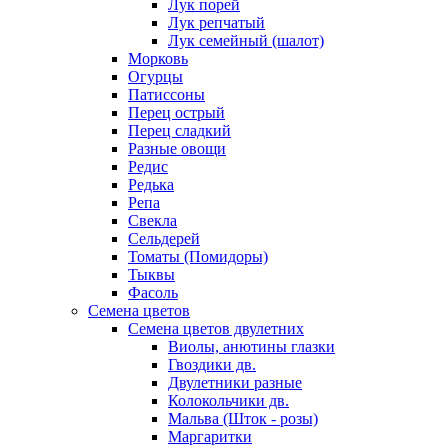
Лук порей
Лук репчатый
Лук семейный (шалот)
Морковь
Огурцы
Патиссоны
Перец острый
Перец сладкий
Разные овощи
Редис
Редька
Репа
Свекла
Сельдерей
Томаты (Помидоры)
Тыквы
Фасоль
Семена цветов
Семена цветов двулетних
Виолы, анютины глазки
Гвоздики дв.
Двулетники разные
Колокольчики дв.
Мальва (Шток - розы)
Маргаритки