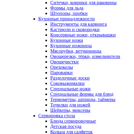
Ситечки, коврики для раковины
Формы для льда
Штопоры, пробки
Кухонные принадлежности
Инструменты для карвинга
Кастрюли и сковородки
Консервные ножи, открывашки
Кухонные ножи
Кухонные ножницы
Мясорубки, ветчинницы
Овощерезки, тёрки, измельчители
Овощечистки
Орехоколы
Пароварки
Разделочные доски
Соковыжималки
Специальные ножи
Специальные формы для блюд
Термометры, шприцы, таймеры
Точилки для ножей
Шейкеры, миксеры
Сервировка стола
Блюда сервировочные
Детская посуда
Кольца для салфеток