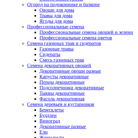
Огород на подоконнике и балконе
Овощи для дома
Травы для дома
Ягоды для дома
Профессиональные семена
Профессиональные семена овощей и зелени
Профессиональные семена цветов
Семена газонных трав и сидератов
Газонные травы
Сидераты
Смесь газонных трав
Семена декоративных овощей
Декоративные овощи разные
Капусты декоративные
Перцы декоративные
Подсолнечники декоративные
Тыквы декоративные
Фасоль декоративная
Семена деревьев и кустарников
Бересклеты
Буддлеи
Виноград
Декоративные разные
Ели
Жимолости