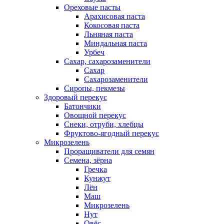
Ореховые пасты
Арахисовая паста
Кокосовая паста
Льняная паста
Миндальная паста
Урбеч
Сахар, сахарозаменители
Сахар
Сахарозаменители
Сиропы, пекмезы
Здоровый перекус
Батончики
Овощной перекус
Снеки, отруби, хлебцы
Фруктово-ягодный перекус
Микрозелень
Проращиватели для семян
Семена, зёрна
Гречка
Кунжут
Лён
Маш
Микрозелень
Нут
Овёс