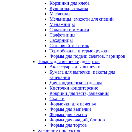
Корзинки для хлеба
Кувшины, стаканы
Масленки
Мельницы, емкости для специй
Менажницы
Салатники и миски
Салфетницы
Сахарницы
Столовый текстиль
Термобокалы и термокружки
Формы для подачи салатов, гарниров
Товары для выпечки, десертов
Аксессуары для выпечки
Бумага для выпечки, пакеты для
запекания
Для кондитерского декора
Кисточки кондитерские
Коврики для теста, запекания
Скалки
Формочки для печенья
Формы для выпечки
Формы для кексов
Формы для оладий, блинов
Формы для тортов
Хранение продуктов