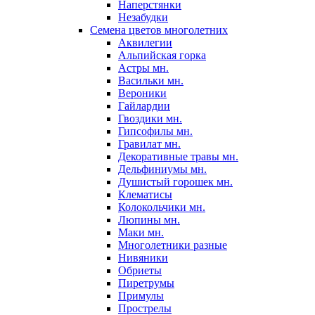
Наперстянки
Незабудки
Семена цветов многолетних
Аквилегии
Альпийская горка
Астры мн.
Васильки мн.
Вероники
Гайлардии
Гвоздики мн.
Гипсофилы мн.
Гравилат мн.
Декоративные травы мн.
Дельфиниумы мн.
Душистый горошек мн.
Клематисы
Колокольчики мн.
Люпины мн.
Маки мн.
Многолетники разные
Нивяники
Обриеты
Пиретрумы
Примулы
Прострелы