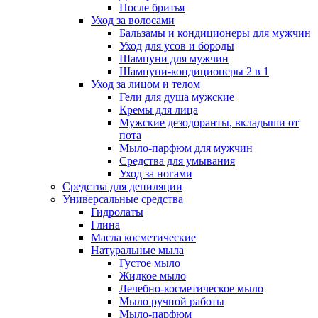
После бритья
Уход за волосами
Бальзамы и кондиционеры для мужчин
Уход для усов и бороды
Шампуни для мужчин
Шампуни-кондиционеры 2 в 1
Уход за лицом и телом
Гели для душа мужские
Кремы для лица
Мужские дезодоранты, вкладыши от
пота
Мыло-парфюм для мужчин
Средства для умывания
Уход за ногами
Средства для депиляции
Универсальные средства
Гидролаты
Глина
Масла косметические
Натуральные мыла
Густое мыло
Жидкое мыло
Лечебно-косметическое мыло
Мыло ручной работы
Мыло-парфюм