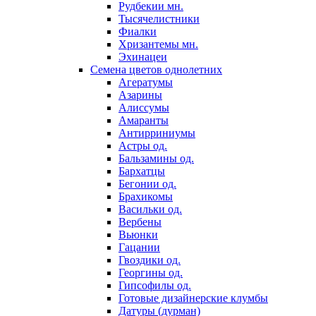
Рудбекии мн.
Тысячелистники
Фиалки
Хризантемы мн.
Эхинацеи
Семена цветов однолетних
Агератумы
Азарины
Алиссумы
Амаранты
Антирриниумы
Астры од.
Бальзамины од.
Бархатцы
Бегонии од.
Брахикомы
Васильки од.
Вербены
Вьюнки
Гацании
Гвоздики од.
Георгины од.
Гипсофилы од.
Готовые дизайнерские клумбы
Датуры (дурман)