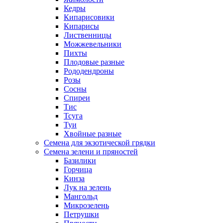
Кедры
Кипарисовики
Кипарисы
Лиственницы
Можжевельники
Пихты
Плодовые разные
Рододендроны
Розы
Сосны
Спиреи
Тис
Тсуга
Туи
Хвойные разные
Семена для экзотической грядки
Семена зелени и пряностей
Базилики
Горчица
Кинза
Лук на зелень
Мангольд
Микрозелень
Петрушки