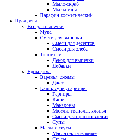
Мыло-скраб
Мыльницы
Парафин косметический
Продукты
Все для выпечки
Мука
Смеси для выпечки
Смеси для десертов
Смеси для хлеба
Топпинги
Декор для выпечки
Добавки
Едим дома
Варенья, джемы
Джем
Каши, супы, гарниры
Гарниры
Каши
Макароны
Мюсли, гранолы, хлопья
Смеси для приготовления
Супы
Масла и соусы
Масла растительные
Соусы