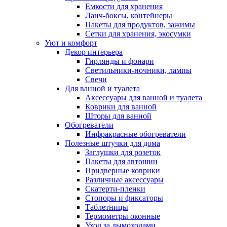
Емкости для хранения
Ланч-боксы, контейнеры
Пакеты для продуктов, зажимы
Сетки для хранения, экосумки
Уют и комфорт
Декор интерьера
Гирлянды и фонари
Светильники-ночники, лампы
Свечи
Для ванной и туалета
Аксессуары для ванной и туалета
Коврики для ванной
Шторы для ванной
Обогреватели
Инфракрасные обогреватели
Полезные штучки для дома
Заглушки для розеток
Пакеты для автошин
Придверные коврики
Различные аксессуары
Скатерти-пленки
Стопоры и фиксаторы
Таблетницы
Термометры оконные
Уход за дымоходами