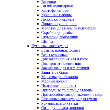
Венчики
Вилки кулинарные
Картофелемялки
Кухонные наборы
Ложки кулинарные
Лопатки кулинарные
Молотки для мяса, размягчители
Скребки для рыбы
Шумовки, половники
Щипцы
Кухонные аксессуары
Бумага, пленка, фольга
Весы кухонные
Для заваривания чая и кофе
Для приготовления яиц
Зажигалки для плит, спички
Защита от брызг
Маркеры для бокалов
Мерные ложки
Подставки, подносы
Природные фильтры для воды
Приспособления для экономии воды
Различные аксессуары для кухни
Рукавицы, прихватки
Сита, дуршлаги, воронки