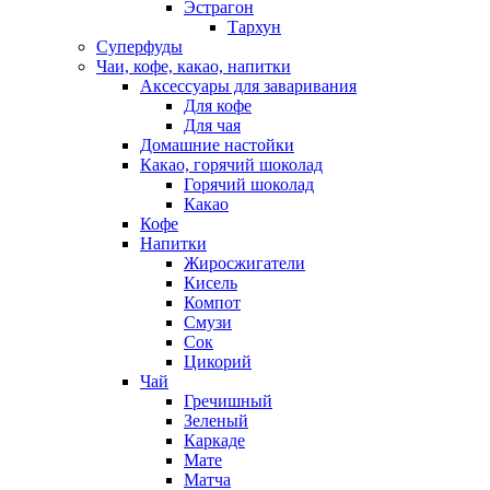
Эстрагон
Тархун
Суперфуды
Чаи, кофе, какао, напитки
Аксессуары для заваривания
Для кофе
Для чая
Домашние настойки
Какао, горячий шоколад
Горячий шоколад
Какао
Кофе
Напитки
Жиросжигатели
Кисель
Компот
Смузи
Сок
Цикорий
Чай
Гречишный
Зеленый
Каркаде
Мате
Матча