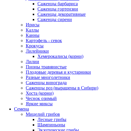
Саженцы барбариса
Саженцы гортензии
Саженцы декоративные
Саженцы сирени
Ирисы
Каллы
Канны
Картофель - севок
Крокусы
Лилейники
Хемерокалисы (корни)
Лилии
Пионы травянистые
Плодовые деревья и кустарники
Разные многолетники
Саженцы винограда
Саженцы роз (выращены в Сибири)
Хоста (корни)
Чеснок озимый
Яркие миксы
Семена
Мицелий грибов
Лесные грибы
Шампиньоны
Экзотические грибы