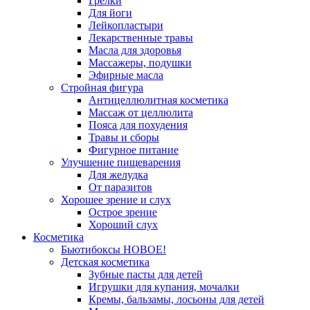
Грелки
Для йоги
Лейкопластыри
Лекарственные травы
Масла для здоровья
Массажеры, подушки
Эфирные масла
Стройная фигура
Антицеллюлитная косметика
Массаж от целлюлита
Пояса для похудения
Травы и сборы
Фигурное питание
Улучшение пищеварения
Для желудка
От паразитов
Хорошее зрение и слух
Острое зрение
Хороший слух
Косметика
Бьютибоксы НОВОЕ!
Детская косметика
Зубные пасты для детей
Игрушки для купания, мочалки
Кремы, бальзамы, лосьоны для детей