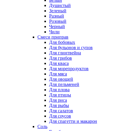
Белый
Душистый
Зеленый
Разный
Розовый
Черный
Чили
Смеси приправ
Для бобовых
Для бульонов и супов
Для глинтвейна
Для грибов
Для кваса
Для морепродуктов
Для мяса
Для овощей
Для пельменей
Для плова
Для птицы
Для риса
Для рыбы
Для салатов
Для соусов
Для спагетти и макарон
Соль