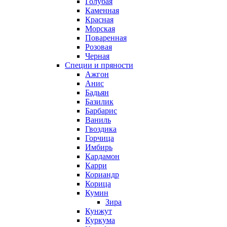
Голубая
Каменная
Красная
Морская
Поваренная
Розовая
Черная
Специи и пряности
Ажгон
Анис
Бадьян
Базилик
Барбарис
Ваниль
Гвоздика
Горчица
Имбирь
Кардамон
Карри
Кориандр
Корица
Кумин
Зира
Кунжут
Куркума