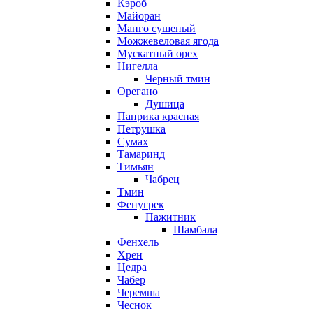
Кэроб
Майоран
Манго сушеный
Можжевеловая ягода
Мускатный орех
Нигелла
Черный тмин
Орегано
Душица
Паприка красная
Петрушка
Сумах
Тамаринд
Тимьян
Чабрец
Тмин
Фенугрек
Пажитник
Шамбала
Фенхель
Хрен
Цедра
Чабер
Черемша
Чеснок