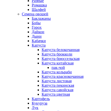
Разные
Ромашка
Шалфей
Семена овощей
Баклажаны
Бобы
Горох
Дайкон
Дыни
Кабачки
Капуста
Капуста белокочанная
Капуста брокколи
Капуста брюссельская
Капуста китайская
пак-чой
Капуста кольраби
Капуста краснокочанная
Капуста листовая
Капуста пекинская
Капуста савойская
Капуста цветная
Картофель
Кукуруза
Лук