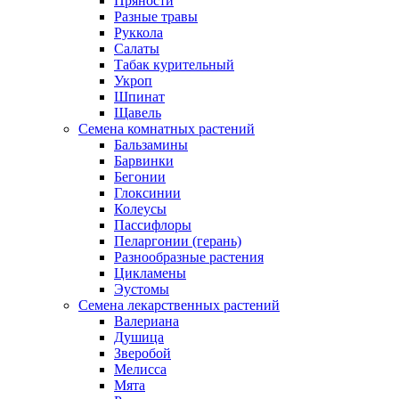
Пряности
Разные травы
Руккола
Салаты
Табак курительный
Укроп
Шпинат
Щавель
Семена комнатных растений
Бальзамины
Барвинки
Бегонии
Глоксинии
Колеусы
Пассифлоры
Пеларгонии (герань)
Разнообразные растения
Цикламены
Эустомы
Семена лекарственных растений
Валериана
Душица
Зверобой
Мелисса
Мята