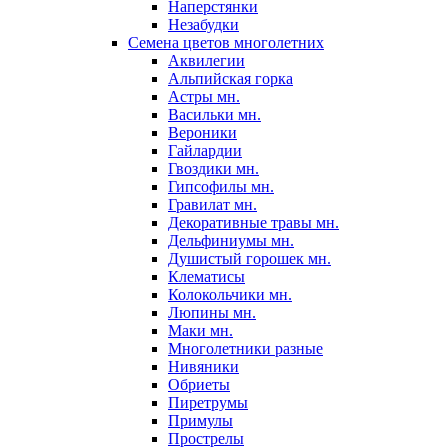
Наперстянки
Незабудки
Семена цветов многолетних
Аквилегии
Альпийская горка
Астры мн.
Васильки мн.
Вероники
Гайлардии
Гвоздики мн.
Гипсофилы мн.
Гравилат мн.
Декоративные травы мн.
Дельфиниумы мн.
Душистый горошек мн.
Клематисы
Колокольчики мн.
Люпины мн.
Маки мн.
Многолетники разные
Нивяники
Обриеты
Пиретрумы
Примулы
Прострелы