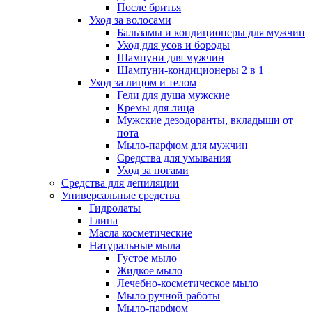
После бритья
Уход за волосами
Бальзамы и кондиционеры для мужчин
Уход для усов и бороды
Шампуни для мужчин
Шампуни-кондиционеры 2 в 1
Уход за лицом и телом
Гели для душа мужские
Кремы для лица
Мужские дезодоранты, вкладыши от
пота
Мыло-парфюм для мужчин
Средства для умывания
Уход за ногами
Средства для депиляции
Универсальные средства
Гидролаты
Глина
Масла косметические
Натуральные мыла
Густое мыло
Жидкое мыло
Лечебно-косметическое мыло
Мыло ручной работы
Мыло-парфюм