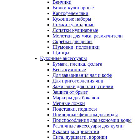
Венчики
Вилки кулинарные
Картофелемялки
Кухонные наборы
Ложки кулинарные
Лопатки кулинарные
Молотки для мяса, размягчители
Скребки для рыбы
Шумовки, половники
Щипцы
Кухонные аксессуары
Бумага, пленка, фольга
Весы кухонные
Для заваривания чая и кофе
Для приготовления яиц
Зажигалки для плит, спички
Защита от брызг
Маркеры для бокалов
Мерные ложки
Подставки, подносы
Природные фильтры для воды
Приспособления для экономии воды
Различные аксессуары для кухни
Рукавицы, прихватки
Сита, дуршлаги, воронки