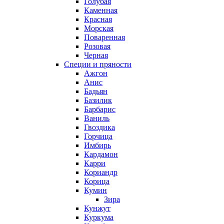
Голубая
Каменная
Красная
Морская
Поваренная
Розовая
Черная
Специи и пряности
Ажгон
Анис
Бадьян
Базилик
Барбарис
Ваниль
Гвоздика
Горчица
Имбирь
Кардамон
Карри
Кориандр
Корица
Кумин
Зира
Кунжут
Куркума