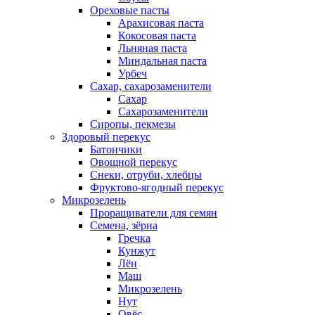
Ореховые пасты
Арахисовая паста
Кокосовая паста
Льняная паста
Миндальная паста
Урбеч
Сахар, сахарозаменители
Сахар
Сахарозаменители
Сиропы, пекмезы
Здоровый перекус
Батончики
Овощной перекус
Снеки, отруби, хлебцы
Фруктово-ягодный перекус
Микрозелень
Проращиватели для семян
Семена, зёрна
Гречка
Кунжут
Лён
Маш
Микрозелень
Нут
Овёс