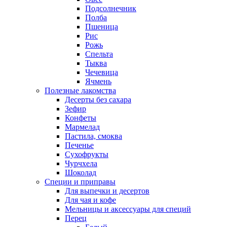
Подсолнечник
Полба
Пшеница
Рис
Рожь
Спельта
Тыква
Чечевица
Ячмень
Полезные лакомства
Десерты без сахара
Зефир
Конфеты
Мармелад
Пастила, смоква
Печенье
Сухофрукты
Чурчхела
Шоколад
Специи и приправы
Для выпечки и десертов
Для чая и кофе
Мельницы и аксессуары для специй
Перец