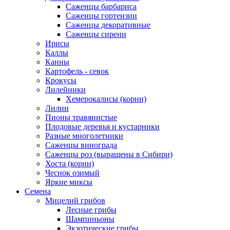
Саженцы барбариса
Саженцы гортензии
Саженцы декоративные
Саженцы сирени
Ирисы
Каллы
Канны
Картофель - севок
Крокусы
Лилейники
Хемерокалисы (корни)
Лилии
Пионы травянистые
Плодовые деревья и кустарники
Разные многолетники
Саженцы винограда
Саженцы роз (выращены в Сибири)
Хоста (корни)
Чеснок озимый
Яркие миксы
Семена
Мицелий грибов
Лесные грибы
Шампиньоны
Экзотические грибы