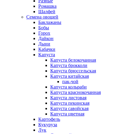
Разные
Ромашка
Шалфей
Семена овощей
Баклажаны
Бобы
Горох
Дайкон
Дыни
Кабачки
Капуста
Капуста белокочанная
Капуста брокколи
Капуста брюссельская
Капуста китайская
пак-чой
Капуста кольраби
Капуста краснокочанная
Капуста листовая
Капуста пекинская
Капуста савойская
Капуста цветная
Картофель
Кукуруза
Лук