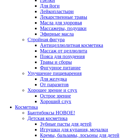
Грелки
Для йоги
Лейкопластыри
Лекарственные травы
Масла для здоровья
Массажеры, подушки
Эфирные масла
Стройная фигура
Антицеллюлитная косметика
Массаж от целлюлита
Пояса для похудения
Травы и сборы
Фигурное питание
Улучшение пищеварения
Для желудка
От паразитов
Хорошее зрение и слух
Острое зрение
Хороший слух
Косметика
Бьютибоксы НОВОЕ!
Детская косметика
Зубные пасты для детей
Игрушки для купания, мочалки
Кремы, бальзамы, лосьоны для детей