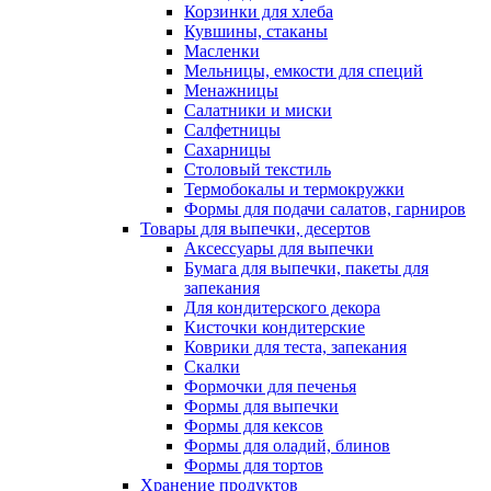
Корзинки для хлеба
Кувшины, стаканы
Масленки
Мельницы, емкости для специй
Менажницы
Салатники и миски
Салфетницы
Сахарницы
Столовый текстиль
Термобокалы и термокружки
Формы для подачи салатов, гарниров
Товары для выпечки, десертов
Аксессуары для выпечки
Бумага для выпечки, пакеты для
запекания
Для кондитерского декора
Кисточки кондитерские
Коврики для теста, запекания
Скалки
Формочки для печенья
Формы для выпечки
Формы для кексов
Формы для оладий, блинов
Формы для тортов
Хранение продуктов