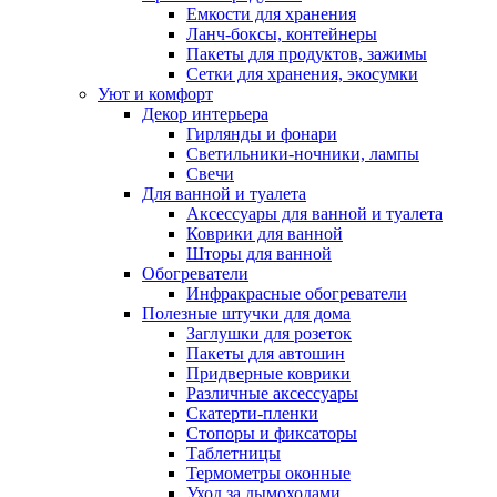
Емкости для хранения
Ланч-боксы, контейнеры
Пакеты для продуктов, зажимы
Сетки для хранения, экосумки
Уют и комфорт
Декор интерьера
Гирлянды и фонари
Светильники-ночники, лампы
Свечи
Для ванной и туалета
Аксессуары для ванной и туалета
Коврики для ванной
Шторы для ванной
Обогреватели
Инфракрасные обогреватели
Полезные штучки для дома
Заглушки для розеток
Пакеты для автошин
Придверные коврики
Различные аксессуары
Скатерти-пленки
Стопоры и фиксаторы
Таблетницы
Термометры оконные
Уход за дымоходами