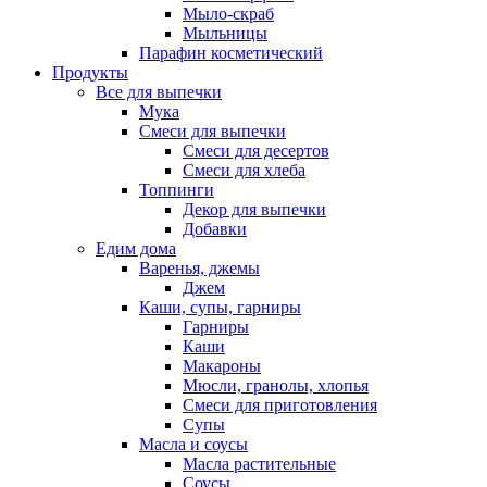
Мыло-скраб
Мыльницы
Парафин косметический
Продукты
Все для выпечки
Мука
Смеси для выпечки
Смеси для десертов
Смеси для хлеба
Топпинги
Декор для выпечки
Добавки
Едим дома
Варенья, джемы
Джем
Каши, супы, гарниры
Гарниры
Каши
Макароны
Мюсли, гранолы, хлопья
Смеси для приготовления
Супы
Масла и соусы
Масла растительные
Соусы