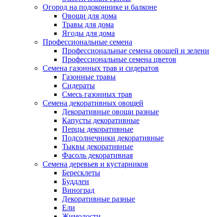
Огород на подоконнике и балконе
Овощи для дома
Травы для дома
Ягоды для дома
Профессиональные семена
Профессиональные семена овощей и зелени
Профессиональные семена цветов
Семена газонных трав и сидератов
Газонные травы
Сидераты
Смесь газонных трав
Семена декоративных овощей
Декоративные овощи разные
Капусты декоративные
Перцы декоративные
Подсолнечники декоративные
Тыквы декоративные
Фасоль декоративная
Семена деревьев и кустарников
Бересклеты
Буддлеи
Виноград
Декоративные разные
Ели
Жимолости