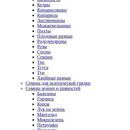
Кедры
Кипарисовики
Кипарисы
Лиственницы
Можжевельники
Пихты
Плодовые разные
Рододендроны
Розы
Сосны
Спиреи
Тис
Тсуга
Туи
Хвойные разные
Семена для экзотической грядки
Семена зелени и пряностей
Базилики
Горчица
Кинза
Лук на зелень
Мангольд
Микрозелень
Петрушки