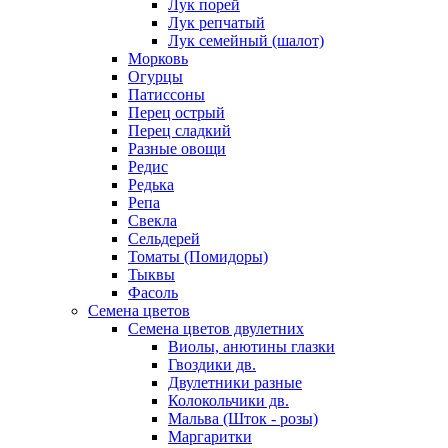
Лук порей
Лук репчатый
Лук семейный (шалот)
Морковь
Огурцы
Патиссоны
Перец острый
Перец сладкий
Разные овощи
Редис
Редька
Репа
Свекла
Сельдерей
Томаты (Помидоры)
Тыквы
Фасоль
Семена цветов
Семена цветов двулетних
Виолы, анютины глазки
Гвоздики дв.
Двулетники разные
Колокольчики дв.
Мальва (Шток - розы)
Маргаритки