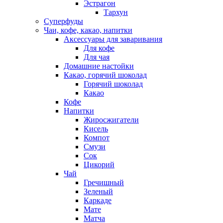
Эстрагон
Тархун
Суперфуды
Чаи, кофе, какао, напитки
Аксессуары для заваривания
Для кофе
Для чая
Домашние настойки
Какао, горячий шоколад
Горячий шоколад
Какао
Кофе
Напитки
Жиросжигатели
Кисель
Компот
Смузи
Сок
Цикорий
Чай
Гречишный
Зеленый
Каркаде
Мате
Матча