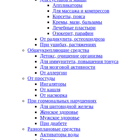
Аппликаторы
Для массажа и компрессов
Корсеты, пояса
Кремы, мази, бальзамы
Лечебные пластыри
Озокерит, парафин
От радикулита, остеохондроза
При ушибах, растяжениях
Общеукрепляющие средства
Детокс, очищение организма
Для иммунитета, повышения тонуса
Для мозговой активности
От аллергии
От простуды
Ингаляторы
От кашля
От насморка
При гормональных нарушениях
Для щитовидной железы
Женское здоровье
Мужское здоровье
При диабете
Разноплановые средства
Активаторы воды