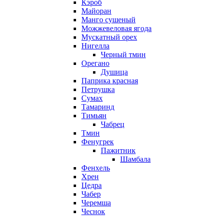
Кэроб
Майоран
Манго сушеный
Можжевеловая ягода
Мускатный орех
Нигелла
Черный тмин
Орегано
Душица
Паприка красная
Петрушка
Сумах
Тамаринд
Тимьян
Чабрец
Тмин
Фенугрек
Пажитник
Шамбала
Фенхель
Хрен
Цедра
Чабер
Черемша
Чеснок