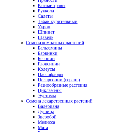
Пряности
Разные травы
Руккола
Салаты
Табак курительный
Укроп
Шпинат
Щавель
Семена комнатных растений
Бальзамины
Барвинки
Бегонии
Глоксинии
Колеусы
Пассифлоры
Пеларгонии (герань)
Разнообразные растения
Цикламены
Эустомы
Семена лекарственных растений
Валериана
Душица
Зверобой
Мелисса
Мята