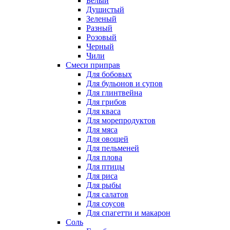
Белый
Душистый
Зеленый
Разный
Розовый
Черный
Чили
Смеси приправ
Для бобовых
Для бульонов и супов
Для глинтвейна
Для грибов
Для кваса
Для морепродуктов
Для мяса
Для овощей
Для пельменей
Для плова
Для птицы
Для риса
Для рыбы
Для салатов
Для соусов
Для спагетти и макарон
Соль