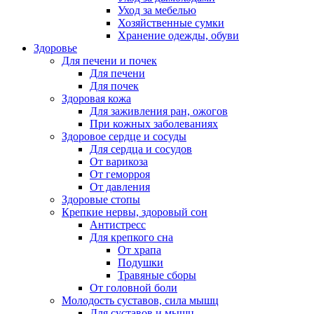
Уход за мебелью
Хозяйственные сумки
Хранение одежды, обуви
Здоровье
Для печени и почек
Для печени
Для почек
Здоровая кожа
Для заживления ран, ожогов
При кожных заболеваниях
Здоровое сердце и сосуды
Для сердца и сосудов
От варикоза
От геморроя
От давления
Здоровые стопы
Крепкие нервы, здоровый сон
Антистресс
Для крепкого сна
От храпа
Подушки
Травяные сборы
От головной боли
Молодость суставов, сила мышц
Для суставов и мышц