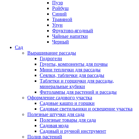
Пуэр
Ройбуш
Синий
Травяной
Улун
Фруктово-ягодный
Чайные напитки
Черный
Сад
Выращивание рассады
Гидрогели
Грунты, компоненты для почвы
Мини теплички для рассады
Сеялки, таблички для рассады
Таблетки и горшочки для рассады,
минеральные кубики
Фитолампы для растений и рассады
Оформление садового участка
Садовые кашпо и горшки
Садовые светильники и освещение участка
Полезные штучки для сада
Полезные товары для сада
Садовая мода
Садовый и ручной инструмент
Полив растений