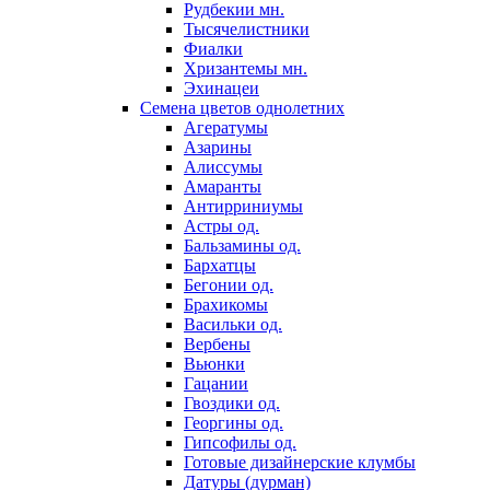
Рудбекии мн.
Тысячелистники
Фиалки
Хризантемы мн.
Эхинацеи
Семена цветов однолетних
Агератумы
Азарины
Алиссумы
Амаранты
Антирриниумы
Астры од.
Бальзамины од.
Бархатцы
Бегонии од.
Брахикомы
Васильки од.
Вербены
Вьюнки
Гацании
Гвоздики од.
Георгины од.
Гипсофилы од.
Готовые дизайнерские клумбы
Датуры (дурман)