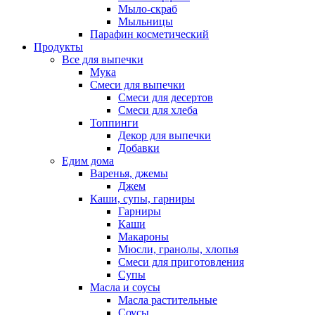
Мыло-скраб
Мыльницы
Парафин косметический
Продукты
Все для выпечки
Мука
Смеси для выпечки
Смеси для десертов
Смеси для хлеба
Топпинги
Декор для выпечки
Добавки
Едим дома
Варенья, джемы
Джем
Каши, супы, гарниры
Гарниры
Каши
Макароны
Мюсли, гранолы, хлопья
Смеси для приготовления
Супы
Масла и соусы
Масла растительные
Соусы