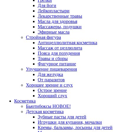
Грелки
Для йоги
Лейкопластыри
Лекарственные травы
Масла для здоровья
Массажеры, подушки
Эфирные масла
Стройная фигура
Антицеллюлитная косметика
Массаж от целлюлита
Пояса для похудения
Травы и сборы
Фигурное питание
Улучшение пищеварения
Для желудка
От паразитов
Хорошее зрение и слух
Острое зрение
Хороший слух
Косметика
Бьютибоксы НОВОЕ!
Детская косметика
Зубные пасты для детей
Игрушки для купания, мочалки
Кремы, бальзамы, лосьоны для детей