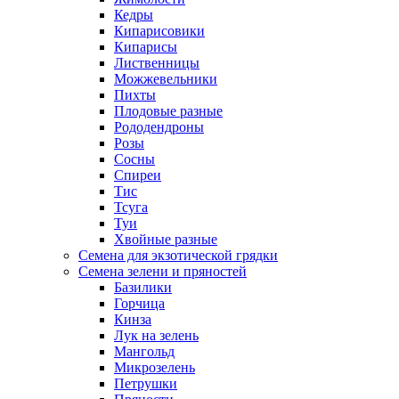
Кедры
Кипарисовики
Кипарисы
Лиственницы
Можжевельники
Пихты
Плодовые разные
Рододендроны
Розы
Сосны
Спиреи
Тис
Тсуга
Туи
Хвойные разные
Семена для экзотической грядки
Семена зелени и пряностей
Базилики
Горчица
Кинза
Лук на зелень
Мангольд
Микрозелень
Петрушки