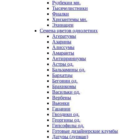
Рудбекии мн.
Тысячелистники
Фиалки
Хризантемы мн.
Эхинацеи
Семена цветов однолетних
Агератумы
Азарины
Алиссумы
Амаранты
Антирриниумы
Астры од.
Бальзамины од.
Бархатцы
Бегонии од.
Брахикомы
Васильки од.
Вербены
Вьюнки
Гацании
Гвоздики од.
Георгины од.
Гипсофилы од.
Готовые дизайнерские клумбы
Датуры (дурман)