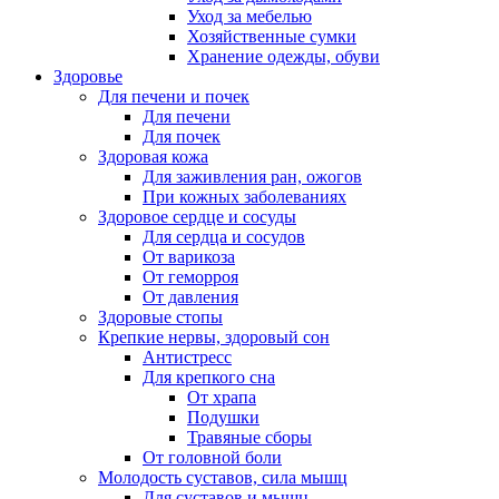
Уход за мебелью
Хозяйственные сумки
Хранение одежды, обуви
Здоровье
Для печени и почек
Для печени
Для почек
Здоровая кожа
Для заживления ран, ожогов
При кожных заболеваниях
Здоровое сердце и сосуды
Для сердца и сосудов
От варикоза
От геморроя
От давления
Здоровые стопы
Крепкие нервы, здоровый сон
Антистресс
Для крепкого сна
От храпа
Подушки
Травяные сборы
От головной боли
Молодость суставов, сила мышц
Для суставов и мышц