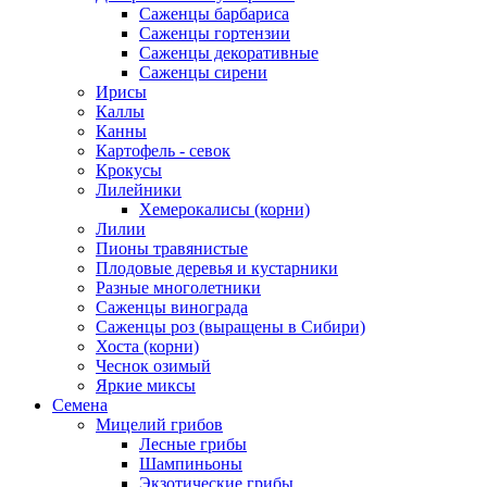
Саженцы барбариса
Саженцы гортензии
Саженцы декоративные
Саженцы сирени
Ирисы
Каллы
Канны
Картофель - севок
Крокусы
Лилейники
Хемерокалисы (корни)
Лилии
Пионы травянистые
Плодовые деревья и кустарники
Разные многолетники
Саженцы винограда
Саженцы роз (выращены в Сибири)
Хоста (корни)
Чеснок озимый
Яркие миксы
Семена
Мицелий грибов
Лесные грибы
Шампиньоны
Экзотические грибы