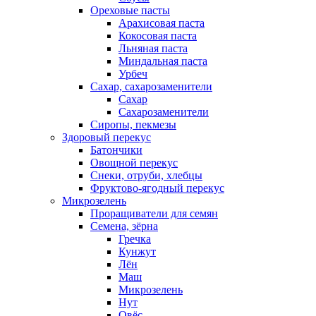
Ореховые пасты
Арахисовая паста
Кокосовая паста
Льняная паста
Миндальная паста
Урбеч
Сахар, сахарозаменители
Сахар
Сахарозаменители
Сиропы, пекмезы
Здоровый перекус
Батончики
Овощной перекус
Снеки, отруби, хлебцы
Фруктово-ягодный перекус
Микрозелень
Проращиватели для семян
Семена, зёрна
Гречка
Кунжут
Лён
Маш
Микрозелень
Нут
Овёс