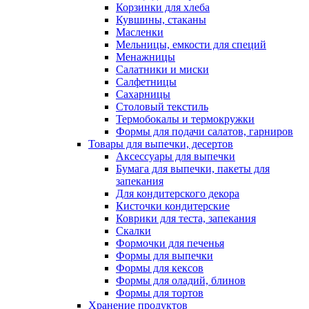
Корзинки для хлеба
Кувшины, стаканы
Масленки
Мельницы, емкости для специй
Менажницы
Салатники и миски
Салфетницы
Сахарницы
Столовый текстиль
Термобокалы и термокружки
Формы для подачи салатов, гарниров
Товары для выпечки, десертов
Аксессуары для выпечки
Бумага для выпечки, пакеты для
запекания
Для кондитерского декора
Кисточки кондитерские
Коврики для теста, запекания
Скалки
Формочки для печенья
Формы для выпечки
Формы для кексов
Формы для оладий, блинов
Формы для тортов
Хранение продуктов