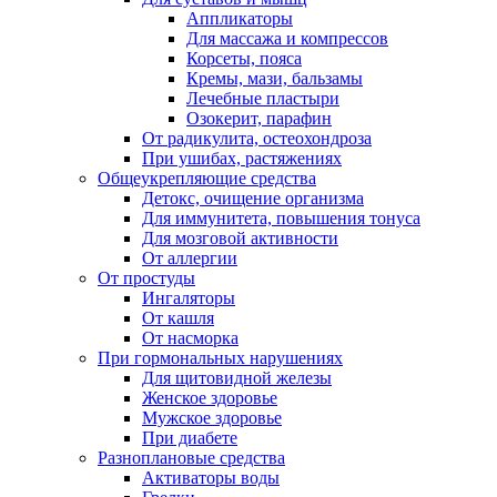
Аппликаторы
Для массажа и компрессов
Корсеты, пояса
Кремы, мази, бальзамы
Лечебные пластыри
Озокерит, парафин
От радикулита, остеохондроза
При ушибах, растяжениях
Общеукрепляющие средства
Детокс, очищение организма
Для иммунитета, повышения тонуса
Для мозговой активности
От аллергии
От простуды
Ингаляторы
От кашля
От насморка
При гормональных нарушениях
Для щитовидной железы
Женское здоровье
Мужское здоровье
При диабете
Разноплановые средства
Активаторы воды