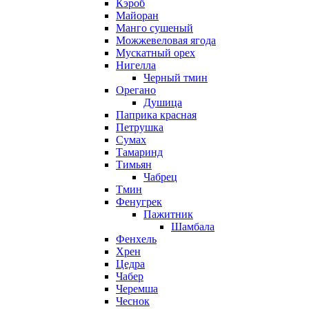
Кэроб
Майоран
Манго сушеный
Можжевеловая ягода
Мускатный орех
Нигелла
Черный тмин
Орегано
Душица
Паприка красная
Петрушка
Сумах
Тамаринд
Тимьян
Чабрец
Тмин
Фенугрек
Пажитник
Шамбала
Фенхель
Хрен
Цедра
Чабер
Черемша
Чеснок