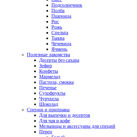
Подсолнечник
Полба
Пшеница
Рис
Рожь
Спельта
Тыква
Чечевица
Ячмень
Полезные лакомства
Десерты без сахара
Зефир
Конфеты
Мармелад
Пастила, смоква
Печенье
Сухофрукты
Чурчхела
Шоколад
Специи и приправы
Для выпечки и десертов
Для чая и кофе
Мельницы и аксессуары для специй
Перец