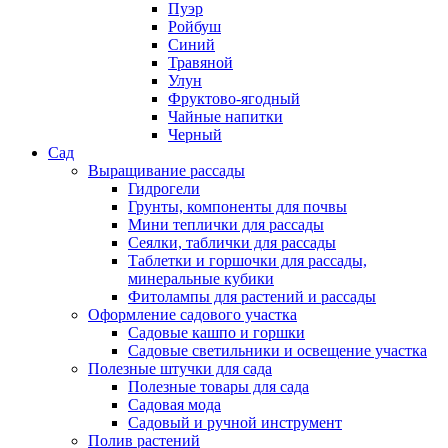
Пуэр
Ройбуш
Синий
Травяной
Улун
Фруктово-ягодный
Чайные напитки
Черный
Сад
Выращивание рассады
Гидрогели
Грунты, компоненты для почвы
Мини теплички для рассады
Сеялки, таблички для рассады
Таблетки и горшочки для рассады,
минеральные кубики
Фитолампы для растений и рассады
Оформление садового участка
Садовые кашпо и горшки
Садовые светильники и освещение участка
Полезные штучки для сада
Полезные товары для сада
Садовая мода
Садовый и ручной инструмент
Полив растений