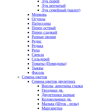
Лук порей
Лук репчатый
Лук семейный (шалот)
Морковь
Огурцы
Патиссоны
Перец острый
Перец сладкий
Разные овощи
Редис
Редька
Репа
Свекла
Сельдерей
Томаты (Помидоры)
Тыквы
Фасоль
Семена цветов
Семена цветов двулетних
Виолы, анютины глазки
Гвоздики дв.
Двулетники разные
Колокольчики дв.
Мальва (Шток - розы)
Маргаритки