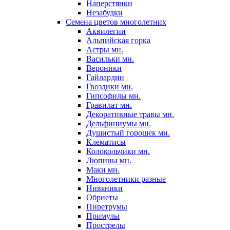
Наперстянки
Незабудки
Семена цветов многолетних
Аквилегии
Альпийская горка
Астры мн.
Васильки мн.
Вероники
Гайлардии
Гвоздики мн.
Гипсофилы мн.
Гравилат мн.
Декоративные травы мн.
Дельфиниумы мн.
Душистый горошек мн.
Клематисы
Колокольчики мн.
Люпины мн.
Маки мн.
Многолетники разные
Нивяники
Обриеты
Пиретрумы
Примулы
Прострелы