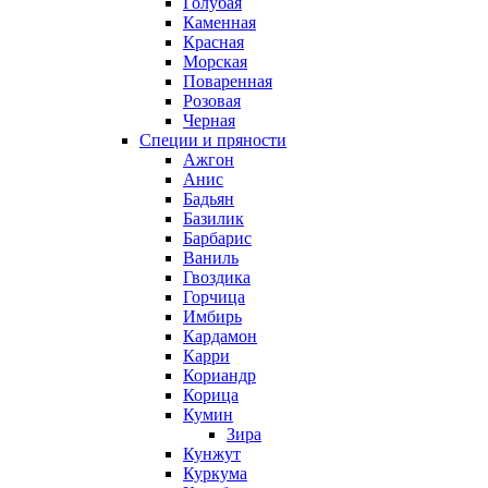
Голубая
Каменная
Красная
Морская
Поваренная
Розовая
Черная
Специи и пряности
Ажгон
Анис
Бадьян
Базилик
Барбарис
Ваниль
Гвоздика
Горчица
Имбирь
Кардамон
Карри
Кориандр
Корица
Кумин
Зира
Кунжут
Куркума