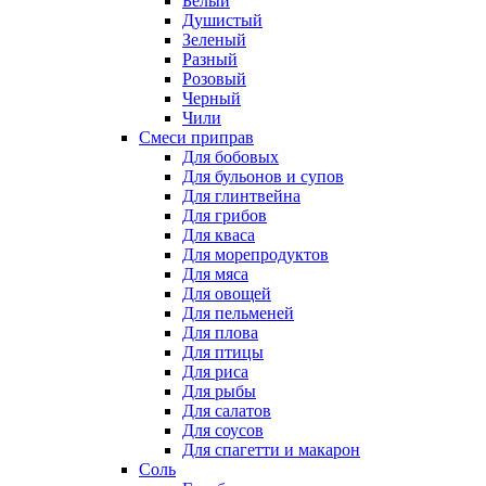
Белый
Душистый
Зеленый
Разный
Розовый
Черный
Чили
Смеси приправ
Для бобовых
Для бульонов и супов
Для глинтвейна
Для грибов
Для кваса
Для морепродуктов
Для мяса
Для овощей
Для пельменей
Для плова
Для птицы
Для риса
Для рыбы
Для салатов
Для соусов
Для спагетти и макарон
Соль