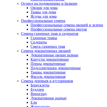
Огород на подоконнике и балконе
Овощи для дома
Травы для дома
Ягоды для дома
Профессиональные семена
Профессиональные семена овощей и зелени
Профессиональные семена цветов
Семена газонных трав и сидератов
Газонные травы
Сидераты
Смесь газонных трав
Семена декоративных овощей
Декоративные овощи разные
Капусты декоративные
Перцы декоративные
Подсолнечники декоративные
Тыквы декоративные
Фасоль декоративная
Семена деревьев и кустарников
Бересклеты
Буддлеи
Виноград
Декоративные разные
Ели
Жимолости