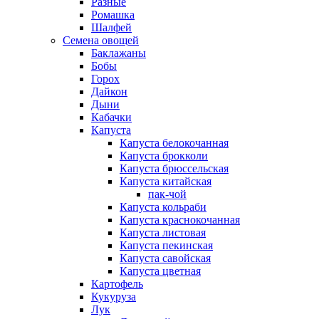
Разные
Ромашка
Шалфей
Семена овощей
Баклажаны
Бобы
Горох
Дайкон
Дыни
Кабачки
Капуста
Капуста белокочанная
Капуста брокколи
Капуста брюссельская
Капуста китайская
пак-чой
Капуста кольраби
Капуста краснокочанная
Капуста листовая
Капуста пекинская
Капуста савойская
Капуста цветная
Картофель
Кукуруза
Лук