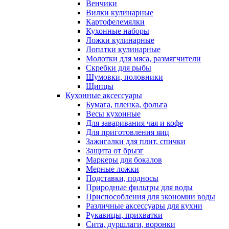
Венчики
Вилки кулинарные
Картофелемялки
Кухонные наборы
Ложки кулинарные
Лопатки кулинарные
Молотки для мяса, размягчители
Скребки для рыбы
Шумовки, половники
Щипцы
Кухонные аксессуары
Бумага, пленка, фольга
Весы кухонные
Для заваривания чая и кофе
Для приготовления яиц
Зажигалки для плит, спички
Защита от брызг
Маркеры для бокалов
Мерные ложки
Подставки, подносы
Природные фильтры для воды
Приспособления для экономии воды
Различные аксессуары для кухни
Рукавицы, прихватки
Сита, дуршлаги, воронки