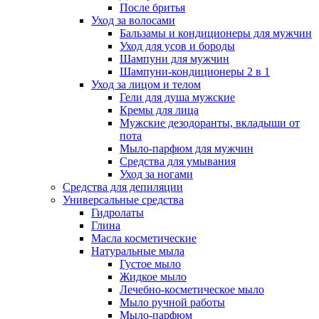
После бритья
Уход за волосами
Бальзамы и кондиционеры для мужчин
Уход для усов и бороды
Шампуни для мужчин
Шампуни-кондиционеры 2 в 1
Уход за лицом и телом
Гели для душа мужские
Кремы для лица
Мужские дезодоранты, вкладыши от
пота
Мыло-парфюм для мужчин
Средства для умывания
Уход за ногами
Средства для депиляции
Универсальные средства
Гидролаты
Глина
Масла косметические
Натуральные мыла
Густое мыло
Жидкое мыло
Лечебно-косметическое мыло
Мыло ручной работы
Мыло-парфюм