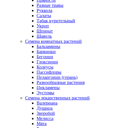
Пряности
Разные травы
Руккола
Салаты
Табак курительный
Укроп
Шпинат
Щавель
Семена комнатных растений
Бальзамины
Барвинки
Бегонии
Глоксинии
Колеусы
Пассифлоры
Пеларгонии (герань)
Разнообразные растения
Цикламены
Эустомы
Семена лекарственных растений
Валериана
Душица
Зверобой
Мелисса
Мята