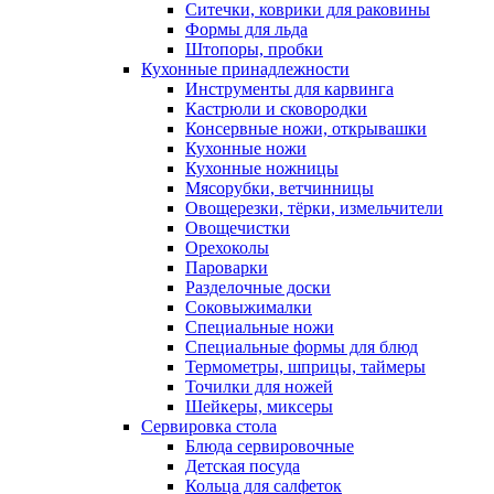
Ситечки, коврики для раковины
Формы для льда
Штопоры, пробки
Кухонные принадлежности
Инструменты для карвинга
Кастрюли и сковородки
Консервные ножи, открывашки
Кухонные ножи
Кухонные ножницы
Мясорубки, ветчинницы
Овощерезки, тёрки, измельчители
Овощечистки
Орехоколы
Пароварки
Разделочные доски
Соковыжималки
Специальные ножи
Специальные формы для блюд
Термометры, шприцы, таймеры
Точилки для ножей
Шейкеры, миксеры
Сервировка стола
Блюда сервировочные
Детская посуда
Кольца для салфеток