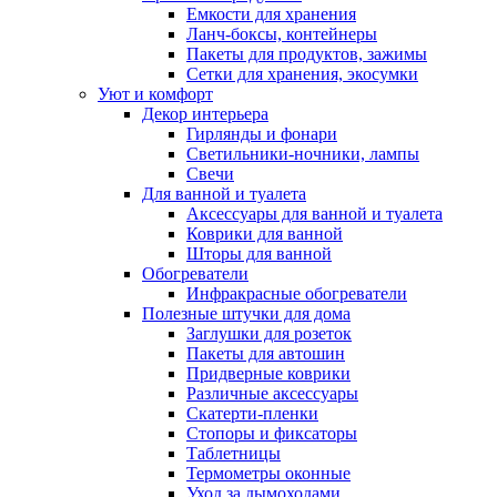
Емкости для хранения
Ланч-боксы, контейнеры
Пакеты для продуктов, зажимы
Сетки для хранения, экосумки
Уют и комфорт
Декор интерьера
Гирлянды и фонари
Светильники-ночники, лампы
Свечи
Для ванной и туалета
Аксессуары для ванной и туалета
Коврики для ванной
Шторы для ванной
Обогреватели
Инфракрасные обогреватели
Полезные штучки для дома
Заглушки для розеток
Пакеты для автошин
Придверные коврики
Различные аксессуары
Скатерти-пленки
Стопоры и фиксаторы
Таблетницы
Термометры оконные
Уход за дымоходами