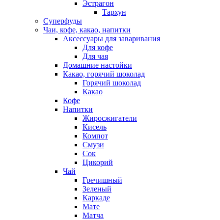
Эстрагон
Тархун
Суперфуды
Чаи, кофе, какао, напитки
Аксессуары для заваривания
Для кофе
Для чая
Домашние настойки
Какао, горячий шоколад
Горячий шоколад
Какао
Кофе
Напитки
Жиросжигатели
Кисель
Компот
Смузи
Сок
Цикорий
Чай
Гречишный
Зеленый
Каркаде
Мате
Матча