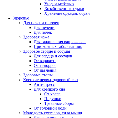
Уход за мебелью
Хозяйственные сумки
Хранение одежды, обуви
Здоровье
Для печени и почек
Для печени
Для почек
Здоровая кожа
Для заживления ран, ожогов
При кожных заболеваниях
Здоровое сердце и сосуды
Для сердца и сосудов
От варикоза
От геморроя
От давления
Здоровые стопы
Крепкие нервы, здоровый сон
Антистресс
Для крепкого сна
От храпа
Подушки
Травяные сборы
От головной боли
Молодость суставов, сила мышц
Для суставов и мышц