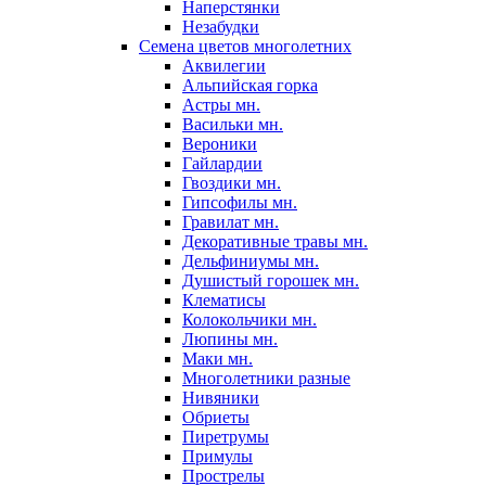
Наперстянки
Незабудки
Семена цветов многолетних
Аквилегии
Альпийская горка
Астры мн.
Васильки мн.
Вероники
Гайлардии
Гвоздики мн.
Гипсофилы мн.
Гравилат мн.
Декоративные травы мн.
Дельфиниумы мн.
Душистый горошек мн.
Клематисы
Колокольчики мн.
Люпины мн.
Маки мн.
Многолетники разные
Нивяники
Обриеты
Пиретрумы
Примулы
Прострелы