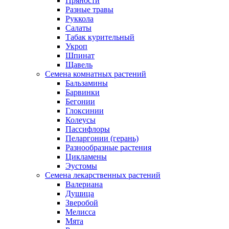
Пряности
Разные травы
Руккола
Салаты
Табак курительный
Укроп
Шпинат
Щавель
Семена комнатных растений
Бальзамины
Барвинки
Бегонии
Глоксинии
Колеусы
Пассифлоры
Пеларгонии (герань)
Разнообразные растения
Цикламены
Эустомы
Семена лекарственных растений
Валериана
Душица
Зверобой
Мелисса
Мята