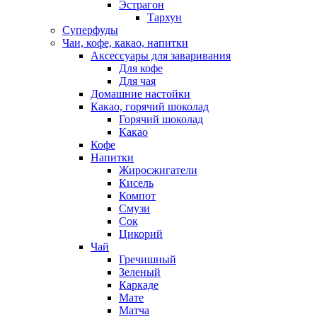
Эстрагон
Тархун
Суперфуды
Чаи, кофе, какао, напитки
Аксессуары для заваривания
Для кофе
Для чая
Домашние настойки
Какао, горячий шоколад
Горячий шоколад
Какао
Кофе
Напитки
Жиросжигатели
Кисель
Компот
Смузи
Сок
Цикорий
Чай
Гречишный
Зеленый
Каркаде
Мате
Матча