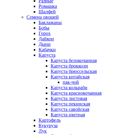
Разные
Ромашка
Шалфей
Семена овощей
Баклажаны
Бобы
Горох
Дайкон
Дыни
Кабачки
Капуста
Капуста белокочанная
Капуста брокколи
Капуста брюссельская
Капуста китайская
пак-чой
Капуста кольраби
Капуста краснокочанная
Капуста листовая
Капуста пекинская
Капуста савойская
Капуста цветная
Картофель
Кукуруза
Лук