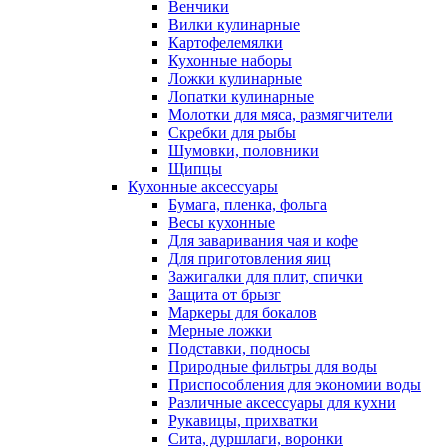
Венчики
Вилки кулинарные
Картофелемялки
Кухонные наборы
Ложки кулинарные
Лопатки кулинарные
Молотки для мяса, размягчители
Скребки для рыбы
Шумовки, половники
Щипцы
Кухонные аксессуары
Бумага, пленка, фольга
Весы кухонные
Для заваривания чая и кофе
Для приготовления яиц
Зажигалки для плит, спички
Защита от брызг
Маркеры для бокалов
Мерные ложки
Подставки, подносы
Природные фильтры для воды
Приспособления для экономии воды
Различные аксессуары для кухни
Рукавицы, прихватки
Сита, дуршлаги, воронки