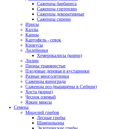
Саженцы барбариса
Саженцы гортензии
Саженцы декоративные
Саженцы сирени
Ирисы
Каллы
Канны
Картофель - севок
Крокусы
Лилейники
Хемерокалисы (корни)
Лилии
Пионы травянистые
Плодовые деревья и кустарники
Разные многолетники
Саженцы винограда
Саженцы роз (выращены в Сибири)
Хоста (корни)
Чеснок озимый
Яркие миксы
Семена
Мицелий грибов
Лесные грибы
Шампиньоны
Экзотические грибы