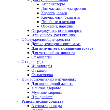
Аппликаторы
Для массажа и компрессов
Корсеты, пояса
Кремы, мази, бальзамы
Лечебные пластыри
Озокерит, парафин
От радикулита, остеохондроза
При ушибах, растяжениях
Общеукрепляющие средства
Детокс, очищение организма
Для иммунитета, повышения тонуса
Для мозговой активности
От аллергии
От простуды
Ингаляторы
От кашля
От насморка
При гормональных нарушениях
Для щитовидной железы
Женское здоровье
Мужское здоровье
При диабете
Разноплановые средства
Активаторы воды