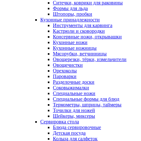
Ситечки, коврики для раковины
Формы для льда
Штопоры, пробки
Кухонные принадлежности
Инструменты для карвинга
Кастрюли и сковородки
Консервные ножи, открывашки
Кухонные ножи
Кухонные ножницы
Мясорубки, ветчинницы
Овощерезки, тёрки, измельчители
Овощечистки
Орехоколы
Пароварки
Разделочные доски
Соковыжималки
Специальные ножи
Специальные формы для блюд
Термометры, шприцы, таймеры
Точилки для ножей
Шейкеры, миксеры
Сервировка стола
Блюда сервировочные
Детская посуда
Кольца для салфеток