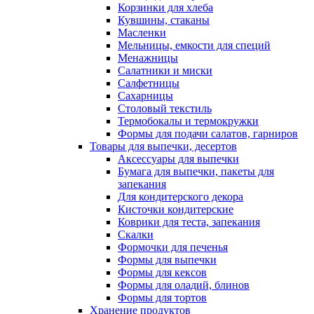
Корзинки для хлеба
Кувшины, стаканы
Масленки
Мельницы, емкости для специй
Менажницы
Салатники и миски
Салфетницы
Сахарницы
Столовый текстиль
Термобокалы и термокружки
Формы для подачи салатов, гарниров
Товары для выпечки, десертов
Аксессуары для выпечки
Бумага для выпечки, пакеты для
запекания
Для кондитерского декора
Кисточки кондитерские
Коврики для теста, запекания
Скалки
Формочки для печенья
Формы для выпечки
Формы для кексов
Формы для оладий, блинов
Формы для тортов
Хранение продуктов