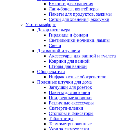
Емкости для хранения
Ланч-боксы, контейнеры
Пакеты для продуктов, зажимы
Сетки для хранения, экосумки
Уют и комфорт
Декор интерьера
Гирлянды и фонари
Светильники-ночники, лампы
Свечи
Для ванной и туалета
Аксессуары для ванной и туалета
Коврики для ванной
Шторы для ванной
Обогреватели
Инфракрасные обогреватели
Полезные штучки для дома
Заглушки для розеток
Пакеты для автошин
Придверные коврики
Различные аксессуары
Скатерти-пленки
Стопоры и фиксаторы
Таблетницы
Термометры оконные
Уход за дымоходами