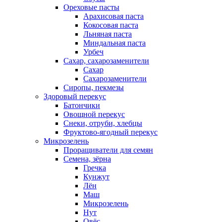
Ореховые пасты
Арахисовая паста
Кокосовая паста
Льняная паста
Миндальная паста
Урбеч
Сахар, сахарозаменители
Сахар
Сахарозаменители
Сиропы, пекмезы
Здоровый перекус
Батончики
Овощной перекус
Снеки, отруби, хлебцы
Фруктово-ягодный перекус
Микрозелень
Проращиватели для семян
Семена, зёрна
Гречка
Кунжут
Лён
Маш
Микрозелень
Нут
Овёс