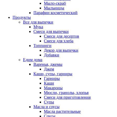
Мыло-скраб
Мыльницы
Парафин косметический
Продукты
Все для выпечки
Мука
Смеси для выпечки
Смеси для десертов
Смеси для хлеба
Топпинги
Декор для выпечки
Добавки
Едим дома
Варенья, джемы
Джем
Каши, супы, гарниры
Гарниры
Каши
Макароны
Мюсли, гранолы, хлопья
Смеси для приготовления
Супы
Масла и соусы
Масла растительные
Соусы