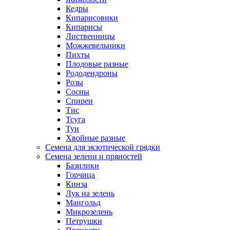
Кедры
Кипарисовики
Кипарисы
Лиственницы
Можжевельники
Пихты
Плодовые разные
Рододендроны
Розы
Сосны
Спиреи
Тис
Тсуга
Туи
Хвойные разные
Семена для экзотической грядки
Семена зелени и пряностей
Базилики
Горчица
Кинза
Лук на зелень
Мангольд
Микрозелень
Петрушки