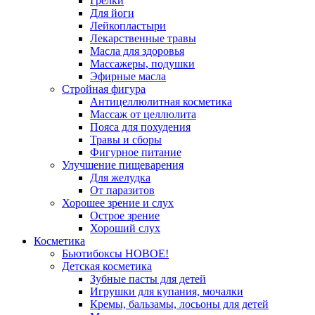
Грелки
Для йоги
Лейкопластыри
Лекарственные травы
Масла для здоровья
Массажеры, подушки
Эфирные масла
Стройная фигура
Антицеллюлитная косметика
Массаж от целлюлита
Пояса для похудения
Травы и сборы
Фигурное питание
Улучшение пищеварения
Для желудка
От паразитов
Хорошее зрение и слух
Острое зрение
Хороший слух
Косметика
Бьютибоксы НОВОЕ!
Детская косметика
Зубные пасты для детей
Игрушки для купания, мочалки
Кремы, бальзамы, лосьоны для детей