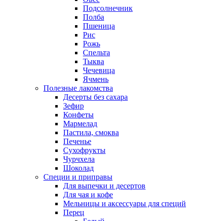
Подсолнечник
Полба
Пшеница
Рис
Рожь
Спельта
Тыква
Чечевица
Ячмень
Полезные лакомства
Десерты без сахара
Зефир
Конфеты
Мармелад
Пастила, смоква
Печенье
Сухофрукты
Чурчхела
Шоколад
Специи и приправы
Для выпечки и десертов
Для чая и кофе
Мельницы и аксессуары для специй
Перец