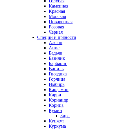
Голубая
Каменная
Красная
Морская
Поваренная
Розовая
Черная
Специи и пряности
Ажгон
Анис
Бадьян
Базилик
Барбарис
Ваниль
Гвоздика
Горчица
Имбирь
Кардамон
Карри
Кориандр
Корица
Кумин
Зира
Кунжут
Куркума