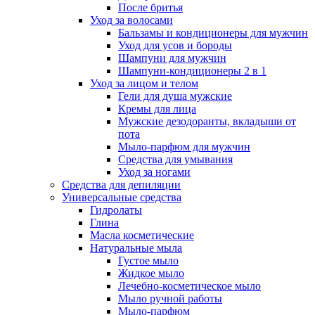
После бритья
Уход за волосами
Бальзамы и кондиционеры для мужчин
Уход для усов и бороды
Шампуни для мужчин
Шампуни-кондиционеры 2 в 1
Уход за лицом и телом
Гели для душа мужские
Кремы для лица
Мужские дезодоранты, вкладыши от
пота
Мыло-парфюм для мужчин
Средства для умывания
Уход за ногами
Средства для депиляции
Универсальные средства
Гидролаты
Глина
Масла косметические
Натуральные мыла
Густое мыло
Жидкое мыло
Лечебно-косметическое мыло
Мыло ручной работы
Мыло-парфюм