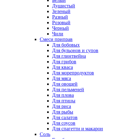
Белый
Душистый
Зеленый
Разный
Розовый
Черный
Чили
Смеси приправ
Для бобовых
Для бульонов и супов
Для глинтвейна
Для грибов
Для кваса
Для морепродуктов
Для мяса
Для овощей
Для пельменей
Для плова
Для птицы
Для риса
Для рыбы
Для салатов
Для соусов
Для спагетти и макарон
Соль