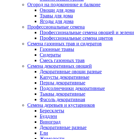
Огород на подоконнике и балконе
Овощи для дома
Травы для дома
Ягоды для дома
Профессиональные семена
Профессиональные семена овощей и зелени
Профессиональные семена цветов
Семена газонных трав и сидератов
Газонные травы
Сидераты
Смесь газонных трав
Семена декоративных овощей
Декоративные овощи разные
Капусты декоративные
Перцы декоративные
Подсолнечники декоративные
Тыквы декоративные
Фасоль декоративная
Семена деревьев и кустарников
Бересклеты
Буддлеи
Виноград
Декоративные разные
Ели
Жимолости