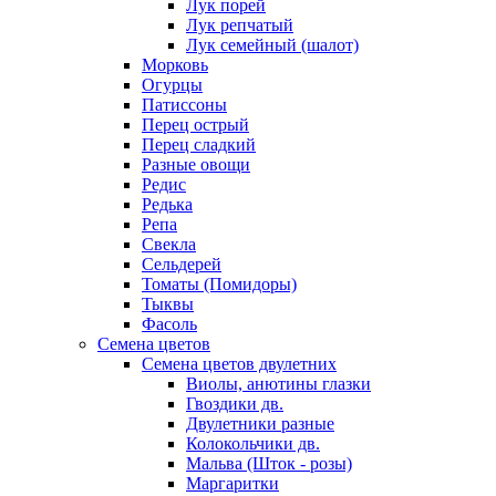
Лук порей
Лук репчатый
Лук семейный (шалот)
Морковь
Огурцы
Патиссоны
Перец острый
Перец сладкий
Разные овощи
Редис
Редька
Репа
Свекла
Сельдерей
Томаты (Помидоры)
Тыквы
Фасоль
Семена цветов
Семена цветов двулетних
Виолы, анютины глазки
Гвоздики дв.
Двулетники разные
Колокольчики дв.
Мальва (Шток - розы)
Маргаритки