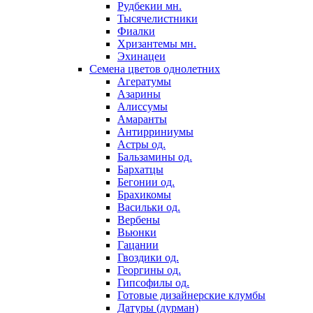
Рудбекии мн.
Тысячелистники
Фиалки
Хризантемы мн.
Эхинацеи
Семена цветов однолетних
Агератумы
Азарины
Алиссумы
Амаранты
Антирриниумы
Астры од.
Бальзамины од.
Бархатцы
Бегонии од.
Брахикомы
Васильки од.
Вербены
Вьюнки
Гацании
Гвоздики од.
Георгины од.
Гипсофилы од.
Готовые дизайнерские клумбы
Датуры (дурман)