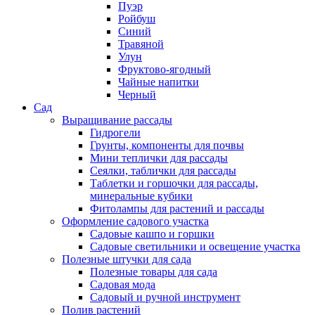
Пуэр
Ройбуш
Синий
Травяной
Улун
Фруктово-ягодный
Чайные напитки
Черный
Сад
Выращивание рассады
Гидрогели
Грунты, компоненты для почвы
Мини теплички для рассады
Сеялки, таблички для рассады
Таблетки и горшочки для рассады,
минеральные кубики
Фитолампы для растений и рассады
Оформление садового участка
Садовые кашпо и горшки
Садовые светильники и освещение участка
Полезные штучки для сада
Полезные товары для сада
Садовая мода
Садовый и ручной инструмент
Полив растений