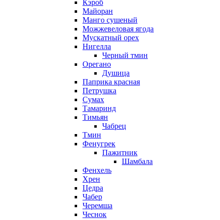
Кэроб
Майоран
Манго сушеный
Можжевеловая ягода
Мускатный орех
Нигелла
Черный тмин
Орегано
Душица
Паприка красная
Петрушка
Сумах
Тамаринд
Тимьян
Чабрец
Тмин
Фенугрек
Пажитник
Шамбала
Фенхель
Хрен
Цедра
Чабер
Черемша
Чеснок