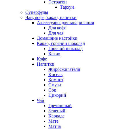
Эстрагон
Тархун
Суперфуды
Чаи, кофе, какао, напитки
Аксессуары для заваривания
Для кофе
Для чая
Домашние настойки
Какао, горячий шоколад
Горячий шоколад
Какао
Кофе
Напитки
Жиросжигатели
Кисель
Компот
Смузи
Сок
Цикорий
Чай
Гречишный
Зеленый
Каркаде
Мате
Матча