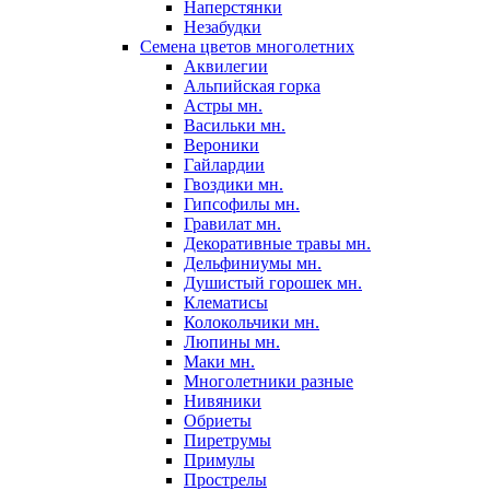
Наперстянки
Незабудки
Семена цветов многолетних
Аквилегии
Альпийская горка
Астры мн.
Васильки мн.
Вероники
Гайлардии
Гвоздики мн.
Гипсофилы мн.
Гравилат мн.
Декоративные травы мн.
Дельфиниумы мн.
Душистый горошек мн.
Клематисы
Колокольчики мн.
Люпины мн.
Маки мн.
Многолетники разные
Нивяники
Обриеты
Пиретрумы
Примулы
Прострелы