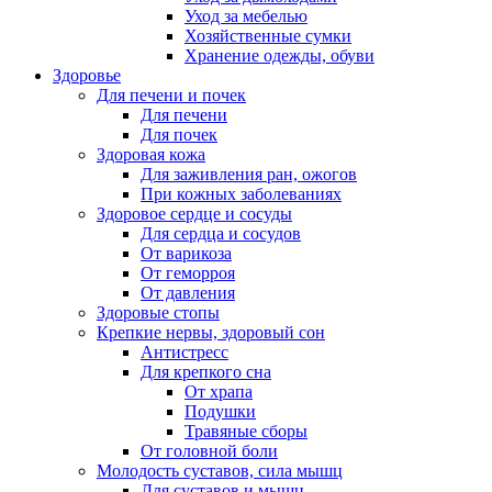
Уход за мебелью
Хозяйственные сумки
Хранение одежды, обуви
Здоровье
Для печени и почек
Для печени
Для почек
Здоровая кожа
Для заживления ран, ожогов
При кожных заболеваниях
Здоровое сердце и сосуды
Для сердца и сосудов
От варикоза
От геморроя
От давления
Здоровые стопы
Крепкие нервы, здоровый сон
Антистресс
Для крепкого сна
От храпа
Подушки
Травяные сборы
От головной боли
Молодость суставов, сила мышц
Для суставов и мышц