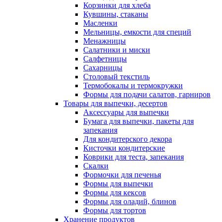
Корзинки для хлеба
Кувшины, стаканы
Масленки
Мельницы, емкости для специй
Менажницы
Салатники и миски
Салфетницы
Сахарницы
Столовый текстиль
Термобокалы и термокружки
Формы для подачи салатов, гарниров
Товары для выпечки, десертов
Аксессуары для выпечки
Бумага для выпечки, пакеты для
запекания
Для кондитерского декора
Кисточки кондитерские
Коврики для теста, запекания
Скалки
Формочки для печенья
Формы для выпечки
Формы для кексов
Формы для оладий, блинов
Формы для тортов
Хранение продуктов