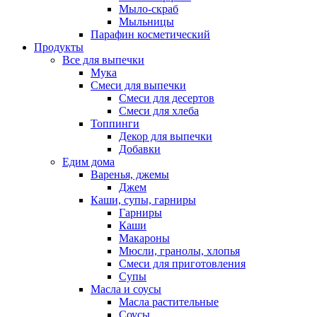
Мыло-скраб
Мыльницы
Парафин косметический
Продукты
Все для выпечки
Мука
Смеси для выпечки
Смеси для десертов
Смеси для хлеба
Топпинги
Декор для выпечки
Добавки
Едим дома
Варенья, джемы
Джем
Каши, супы, гарниры
Гарниры
Каши
Макароны
Мюсли, гранолы, хлопья
Смеси для приготовления
Супы
Масла и соусы
Масла растительные
Соусы