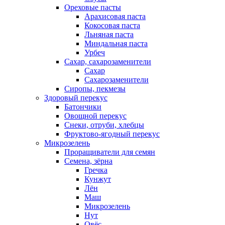
Ореховые пасты
Арахисовая паста
Кокосовая паста
Льняная паста
Миндальная паста
Урбеч
Сахар, сахарозаменители
Сахар
Сахарозаменители
Сиропы, пекмезы
Здоровый перекус
Батончики
Овощной перекус
Снеки, отруби, хлебцы
Фруктово-ягодный перекус
Микрозелень
Проращиватели для семян
Семена, зёрна
Гречка
Кунжут
Лён
Маш
Микрозелень
Нут
Овёс