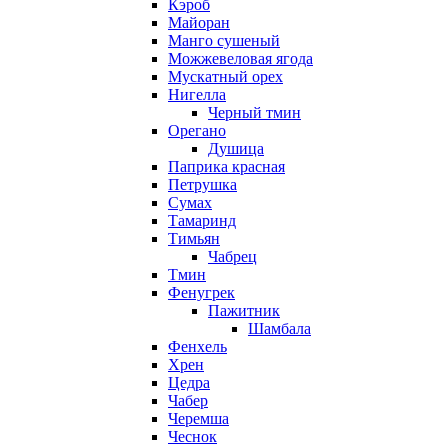
Кэроб
Майоран
Манго сушеный
Можжевеловая ягода
Мускатный орех
Нигелла
Черный тмин
Орегано
Душица
Паприка красная
Петрушка
Сумах
Тамаринд
Тимьян
Чабрец
Тмин
Фенугрек
Пажитник
Шамбала
Фенхель
Хрен
Цедра
Чабер
Черемша
Чеснок