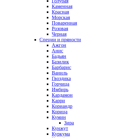
Голубая
Каменная
Красная
Морская
Поваренная
Розовая
Черная
Специи и пряности
Ажгон
Анис
Бадьян
Базилик
Барбарис
Ваниль
Гвоздика
Горчица
Имбирь
Кардамон
Карри
Кориандр
Корица
Кумин
Зира
Кунжут
Куркума