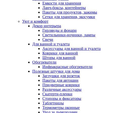
Емкости для хранения
Ланч-боксы, контейнеры
Пакеты для продуктов, зажимы
Сетки для хранения, экосумки
Уют и комфорт
Декор интерьера
Гирлянды и фонари
Светильники-ночники, лампы
Свечи
Для ванной и туалета
Аксессуары для ванной и туалета
Коврики для ванной
Шторы для ванной
Обогреватели
Инфракрасные обогреватели
Полезные штучки для дома
Заглушки для розеток
Пакеты для автошин
Придверные коврики
Различные аксессуары
Скатерти-пленки
Стопоры и фиксаторы
Таблетницы
Термометры оконные
Уход за дымоходами