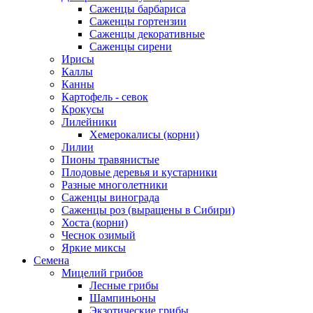
Саженцы барбариса
Саженцы гортензии
Саженцы декоративные
Саженцы сирени
Ирисы
Каллы
Канны
Картофель - севок
Крокусы
Лилейники
Хемерокалисы (корни)
Лилии
Пионы травянистые
Плодовые деревья и кустарники
Разные многолетники
Саженцы винограда
Саженцы роз (выращены в Сибири)
Хоста (корни)
Чеснок озимый
Яркие миксы
Семена
Мицелий грибов
Лесные грибы
Шампиньоны
Экзотические грибы