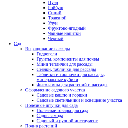
Пуэр
Ройбуш
Синий
Травяной
Улун
Фруктово-ягодный
Чайные напитки
Черный
Сад
Выращивание рассады
Гидрогели
Грунты, компоненты для почвы
Мини теплички для рассады
Сеялки, таблички для рассады
Таблетки и горшочки для рассады,
минеральные кубики
Фитолампы для растений и рассады
Оформление садового участка
Садовые кашпо и горшки
Садовые светильники и освещение участка
Полезные штучки для сада
Полезные товары для сада
Садовая мода
Садовый и ручной инструмент
Полив растений