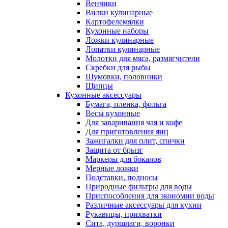
Венчики
Вилки кулинарные
Картофелемялки
Кухонные наборы
Ложки кулинарные
Лопатки кулинарные
Молотки для мяса, размягчители
Скребки для рыбы
Шумовки, половники
Щипцы
Кухонные аксессуары
Бумага, пленка, фольга
Весы кухонные
Для заваривания чая и кофе
Для приготовления яиц
Зажигалки для плит, спички
Защита от брызг
Маркеры для бокалов
Мерные ложки
Подставки, подносы
Природные фильтры для воды
Приспособления для экономии воды
Различные аксессуары для кухни
Рукавицы, прихватки
Сита, дуршлаги, воронки