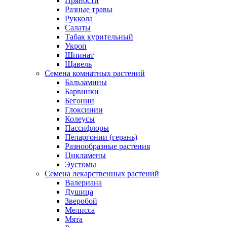
Пряности
Разные травы
Руккола
Салаты
Табак курительный
Укроп
Шпинат
Щавель
Семена комнатных растений
Бальзамины
Барвинки
Бегонии
Глоксинии
Колеусы
Пассифлоры
Пеларгонии (герань)
Разнообразные растения
Цикламены
Эустомы
Семена лекарственных растений
Валериана
Душица
Зверобой
Мелисса
Мята