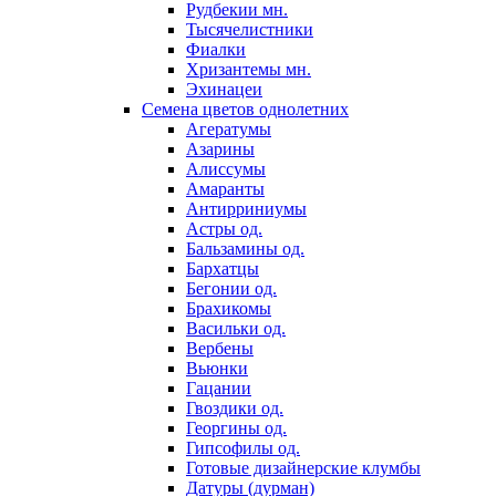
Рудбекии мн.
Тысячелистники
Фиалки
Хризантемы мн.
Эхинацеи
Семена цветов однолетних
Агератумы
Азарины
Алиссумы
Амаранты
Антирриниумы
Астры од.
Бальзамины од.
Бархатцы
Бегонии од.
Брахикомы
Васильки од.
Вербены
Вьюнки
Гацании
Гвоздики од.
Георгины од.
Гипсофилы од.
Готовые дизайнерские клумбы
Датуры (дурман)