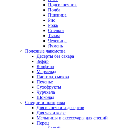
Подсолнечник
Полба
Пшеница
Рис
Рожь
Спельта
Тыква
Чечевица
Ячмень
Полезные лакомства
Десерты без сахара
Зефир
Конфеты
Мармелад
Пастила, смоква
Печенье
Сухофрукты
Чурчхела
Шоколад
Специи и приправы
Для выпечки и десертов
Для чая и кофе
Мельницы и аксессуары для специй
Перец