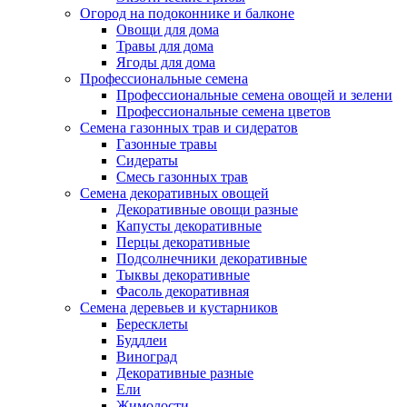
Огород на подоконнике и балконе
Овощи для дома
Травы для дома
Ягоды для дома
Профессиональные семена
Профессиональные семена овощей и зелени
Профессиональные семена цветов
Семена газонных трав и сидератов
Газонные травы
Сидераты
Смесь газонных трав
Семена декоративных овощей
Декоративные овощи разные
Капусты декоративные
Перцы декоративные
Подсолнечники декоративные
Тыквы декоративные
Фасоль декоративная
Семена деревьев и кустарников
Бересклеты
Буддлеи
Виноград
Декоративные разные
Ели
Жимолости