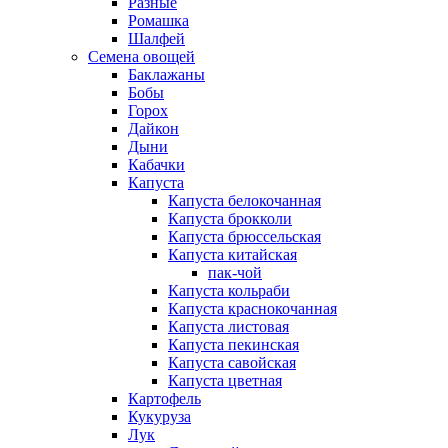
Разные
Ромашка
Шалфей
Семена овощей
Баклажаны
Бобы
Горох
Дайкон
Дыни
Кабачки
Капуста
Капуста белокочанная
Капуста брокколи
Капуста брюссельская
Капуста китайская
пак-чой
Капуста кольраби
Капуста краснокочанная
Капуста листовая
Капуста пекинская
Капуста савойская
Капуста цветная
Картофель
Кукуруза
Лук