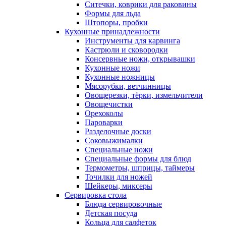
Ситечки, коврики для раковины
Формы для льда
Штопоры, пробки
Кухонные принадлежности
Инструменты для карвинга
Кастрюли и сковородки
Консервные ножи, открывашки
Кухонные ножи
Кухонные ножницы
Мясорубки, ветчинницы
Овощерезки, тёрки, измельчители
Овощечистки
Орехоколы
Пароварки
Разделочные доски
Соковыжималки
Специальные ножи
Специальные формы для блюд
Термометры, шприцы, таймеры
Точилки для ножей
Шейкеры, миксеры
Сервировка стола
Блюда сервировочные
Детская посуда
Кольца для салфеток