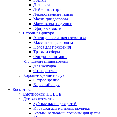
Грелки
Для йоги
Лейкопластыри
Лекарственные травы
Масла для здоровья
Массажеры, подушки
Эфирные масла
Стройная фигура
Антицеллюлитная косметика
Массаж от целлюлита
Пояса для похудения
Травы и сборы
Фигурное питание
Улучшение пищеварения
Для желудка
От паразитов
Хорошее зрение и слух
Острое зрение
Хороший слух
Косметика
Бьютибоксы НОВОЕ!
Детская косметика
Зубные пасты для детей
Игрушки для купания, мочалки
Кремы, бальзамы, лосьоны для детей