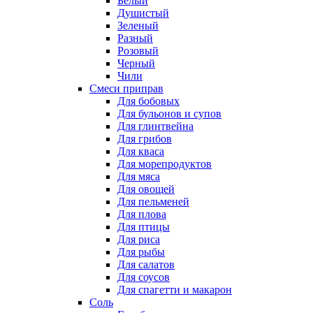
Белый
Душистый
Зеленый
Разный
Розовый
Черный
Чили
Смеси приправ
Для бобовых
Для бульонов и супов
Для глинтвейна
Для грибов
Для кваса
Для морепродуктов
Для мяса
Для овощей
Для пельменей
Для плова
Для птицы
Для риса
Для рыбы
Для салатов
Для соусов
Для спагетти и макарон
Соль