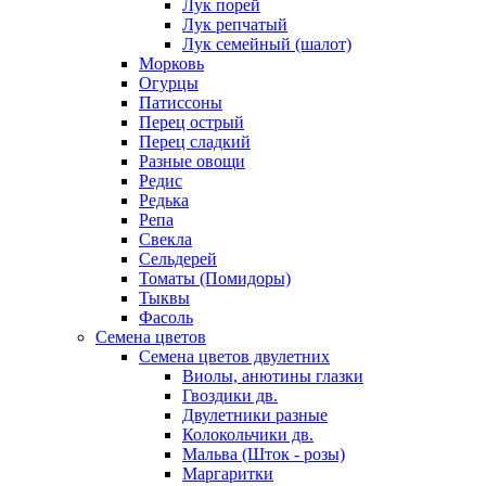
Лук порей
Лук репчатый
Лук семейный (шалот)
Морковь
Огурцы
Патиссоны
Перец острый
Перец сладкий
Разные овощи
Редис
Редька
Репа
Свекла
Сельдерей
Томаты (Помидоры)
Тыквы
Фасоль
Семена цветов
Семена цветов двулетних
Виолы, анютины глазки
Гвоздики дв.
Двулетники разные
Колокольчики дв.
Мальва (Шток - розы)
Маргаритки