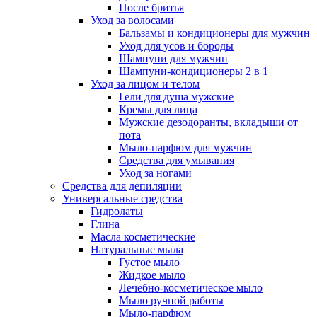
После бритья
Уход за волосами
Бальзамы и кондиционеры для мужчин
Уход для усов и бороды
Шампуни для мужчин
Шампуни-кондиционеры 2 в 1
Уход за лицом и телом
Гели для душа мужские
Кремы для лица
Мужские дезодоранты, вкладыши от
пота
Мыло-парфюм для мужчин
Средства для умывания
Уход за ногами
Средства для депиляции
Универсальные средства
Гидролаты
Глина
Масла косметические
Натуральные мыла
Густое мыло
Жидкое мыло
Лечебно-косметическое мыло
Мыло ручной работы
Мыло-парфюм