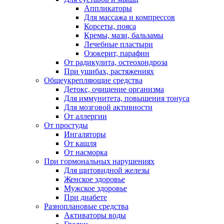
Аппликаторы
Для массажа и компрессов
Корсеты, пояса
Кремы, мази, бальзамы
Лечебные пластыри
Озокерит, парафин
От радикулита, остеохондроза
При ушибах, растяжениях
Общеукрепляющие средства
Детокс, очищение организма
Для иммунитета, повышения тонуса
Для мозговой активности
От аллергии
От простуды
Ингаляторы
От кашля
От насморка
При гормональных нарушениях
Для щитовидной железы
Женское здоровье
Мужское здоровье
При диабете
Разноплановые средства
Активаторы воды