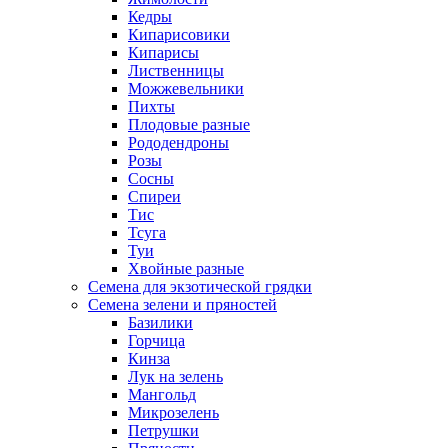
Кедры
Кипарисовики
Кипарисы
Лиственницы
Можжевельники
Пихты
Плодовые разные
Рододендроны
Розы
Сосны
Спиреи
Тис
Тсуга
Туи
Хвойные разные
Семена для экзотической грядки
Семена зелени и пряностей
Базилики
Горчица
Кинза
Лук на зелень
Мангольд
Микрозелень
Петрушки