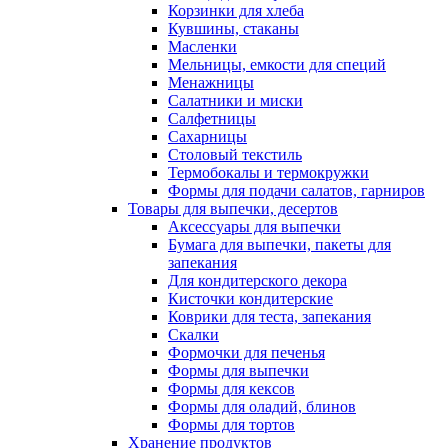
Корзинки для хлеба
Кувшины, стаканы
Масленки
Мельницы, емкости для специй
Менажницы
Салатники и миски
Салфетницы
Сахарницы
Столовый текстиль
Термобокалы и термокружки
Формы для подачи салатов, гарниров
Товары для выпечки, десертов
Аксессуары для выпечки
Бумага для выпечки, пакеты для
запекания
Для кондитерского декора
Кисточки кондитерские
Коврики для теста, запекания
Скалки
Формочки для печенья
Формы для выпечки
Формы для кексов
Формы для оладий, блинов
Формы для тортов
Хранение продуктов