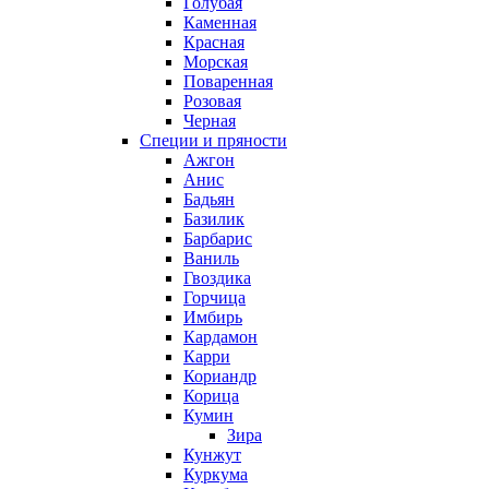
Голубая
Каменная
Красная
Морская
Поваренная
Розовая
Черная
Специи и пряности
Ажгон
Анис
Бадьян
Базилик
Барбарис
Ваниль
Гвоздика
Горчица
Имбирь
Кардамон
Карри
Кориандр
Корица
Кумин
Зира
Кунжут
Куркума