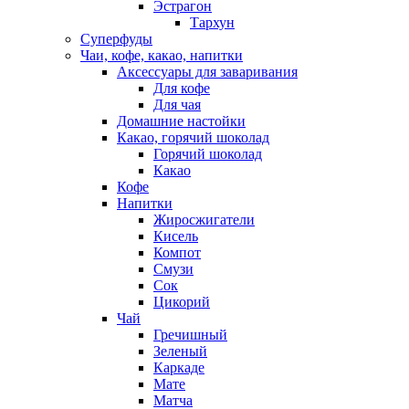
Эстрагон
Тархун
Суперфуды
Чаи, кофе, какао, напитки
Аксессуары для заваривания
Для кофе
Для чая
Домашние настойки
Какао, горячий шоколад
Горячий шоколад
Какао
Кофе
Напитки
Жиросжигатели
Кисель
Компот
Смузи
Сок
Цикорий
Чай
Гречишный
Зеленый
Каркаде
Мате
Матча