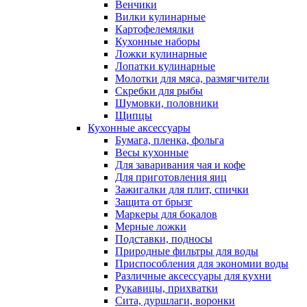
Венчики
Вилки кулинарные
Картофелемялки
Кухонные наборы
Ложки кулинарные
Лопатки кулинарные
Молотки для мяса, размягчители
Скребки для рыбы
Шумовки, половники
Щипцы
Кухонные аксессуары
Бумага, пленка, фольга
Весы кухонные
Для заваривания чая и кофе
Для приготовления яиц
Зажигалки для плит, спички
Защита от брызг
Маркеры для бокалов
Мерные ложки
Подставки, подносы
Природные фильтры для воды
Приспособления для экономии воды
Различные аксессуары для кухни
Рукавицы, прихватки
Сита, дуршлаги, воронки