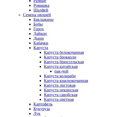
Разные
Ромашка
Шалфей
Семена овощей
Баклажаны
Бобы
Горох
Дайкон
Дыни
Кабачки
Капуста
Капуста белокочанная
Капуста брокколи
Капуста брюссельская
Капуста китайская
пак-чой
Капуста кольраби
Капуста краснокочанная
Капуста листовая
Капуста пекинская
Капуста савойская
Капуста цветная
Картофель
Кукуруза
Лук