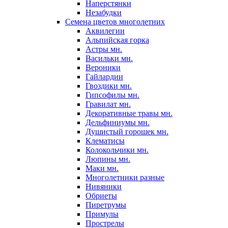
Наперстянки
Незабудки
Семена цветов многолетних
Аквилегии
Альпийская горка
Астры мн.
Васильки мн.
Вероники
Гайлардии
Гвоздики мн.
Гипсофилы мн.
Гравилат мн.
Декоративные травы мн.
Дельфиниумы мн.
Душистый горошек мн.
Клематисы
Колокольчики мн.
Люпины мн.
Маки мн.
Многолетники разные
Нивяники
Обриеты
Пиретрумы
Примулы
Прострелы