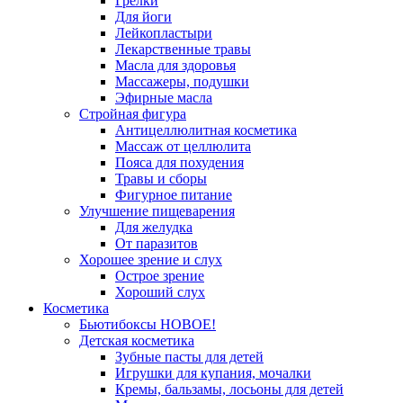
Грелки
Для йоги
Лейкопластыри
Лекарственные травы
Масла для здоровья
Массажеры, подушки
Эфирные масла
Стройная фигура
Антицеллюлитная косметика
Массаж от целлюлита
Пояса для похудения
Травы и сборы
Фигурное питание
Улучшение пищеварения
Для желудка
От паразитов
Хорошее зрение и слух
Острое зрение
Хороший слух
Косметика
Бьютибоксы НОВОЕ!
Детская косметика
Зубные пасты для детей
Игрушки для купания, мочалки
Кремы, бальзамы, лосьоны для детей