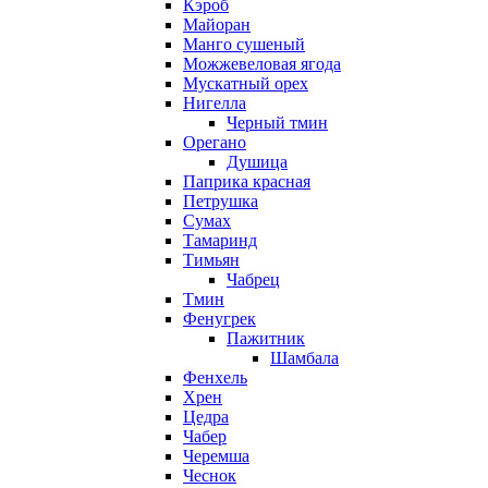
Кэроб
Майоран
Манго сушеный
Можжевеловая ягода
Мускатный орех
Нигелла
Черный тмин
Орегано
Душица
Паприка красная
Петрушка
Сумах
Тамаринд
Тимьян
Чабрец
Тмин
Фенугрек
Пажитник
Шамбала
Фенхель
Хрен
Цедра
Чабер
Черемша
Чеснок