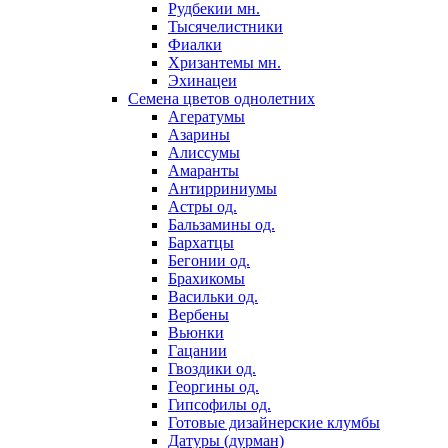
Рудбекии мн.
Тысячелистники
Фиалки
Хризантемы мн.
Эхинацеи
Семена цветов однолетних
Агератумы
Азарины
Алиссумы
Амаранты
Антирриниумы
Астры од.
Бальзамины од.
Бархатцы
Бегонии од.
Брахикомы
Васильки од.
Вербены
Вьюнки
Гацании
Гвоздики од.
Георгины од.
Гипсофилы од.
Готовые дизайнерские клумбы
Датуры (дурман)