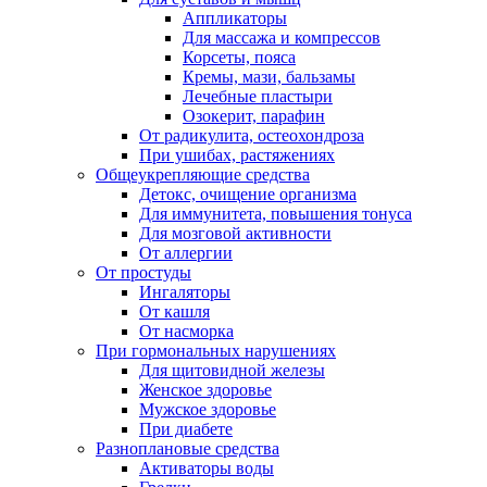
Аппликаторы
Для массажа и компрессов
Корсеты, пояса
Кремы, мази, бальзамы
Лечебные пластыри
Озокерит, парафин
От радикулита, остеохондроза
При ушибах, растяжениях
Общеукрепляющие средства
Детокс, очищение организма
Для иммунитета, повышения тонуса
Для мозговой активности
От аллергии
От простуды
Ингаляторы
От кашля
От насморка
При гормональных нарушениях
Для щитовидной железы
Женское здоровье
Мужское здоровье
При диабете
Разноплановые средства
Активаторы воды