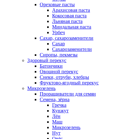
Ореховые пасты
Арахисовая паста
Кокосовая паста
Льняная паста
Миндальная паста
Урбеч
Сахар, сахарозаменители
Сахар
Сахарозаменители
Сиропы, пекмезы
Здоровый перекус
Батончики
Овощной перекус
Снеки, отруби, хлебцы
Фруктово-ягодный перекус
Микрозелень
Проращиватели для семян
Семена, зёрна
Гречка
Кунжут
Лён
Маш
Микрозелень
Нут
Овёс