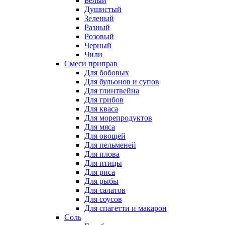
Белый
Душистый
Зеленый
Разный
Розовый
Черный
Чили
Смеси приправ
Для бобовых
Для бульонов и супов
Для глинтвейна
Для грибов
Для кваса
Для морепродуктов
Для мяса
Для овощей
Для пельменей
Для плова
Для птицы
Для риса
Для рыбы
Для салатов
Для соусов
Для спагетти и макарон
Соль