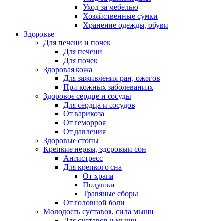
Уход за мебелью
Хозяйственные сумки
Хранение одежды, обуви
Здоровье
Для печени и почек
Для печени
Для почек
Здоровая кожа
Для заживления ран, ожогов
При кожных заболеваниях
Здоровое сердце и сосуды
Для сердца и сосудов
От варикоза
От геморроя
От давления
Здоровые стопы
Крепкие нервы, здоровый сон
Антистресс
Для крепкого сна
От храпа
Подушки
Травяные сборы
От головной боли
Молодость суставов, сила мышц
Для суставов и мышц