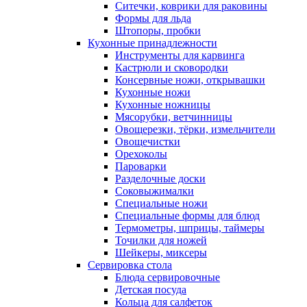
Ситечки, коврики для раковины
Формы для льда
Штопоры, пробки
Кухонные принадлежности
Инструменты для карвинга
Кастрюли и сковородки
Консервные ножи, открывашки
Кухонные ножи
Кухонные ножницы
Мясорубки, ветчинницы
Овощерезки, тёрки, измельчители
Овощечистки
Орехоколы
Пароварки
Разделочные доски
Соковыжималки
Специальные ножи
Специальные формы для блюд
Термометры, шприцы, таймеры
Точилки для ножей
Шейкеры, миксеры
Сервировка стола
Блюда сервировочные
Детская посуда
Кольца для салфеток