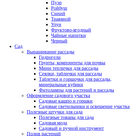
Пуэр
Ройбуш
Синий
Травяной
Улун
Фруктово-ягодный
Чайные напитки
Черный
Сад
Выращивание рассады
Гидрогели
Грунты, компоненты для почвы
Мини теплички для рассады
Сеялки, таблички для рассады
Таблетки и горшочки для рассады,
минеральные кубики
Фитолампы для растений и рассады
Оформление садового участка
Садовые кашпо и горшки
Садовые светильники и освещение участка
Полезные штучки для сада
Полезные товары для сада
Садовая мода
Садовый и ручной инструмент
Полив растений