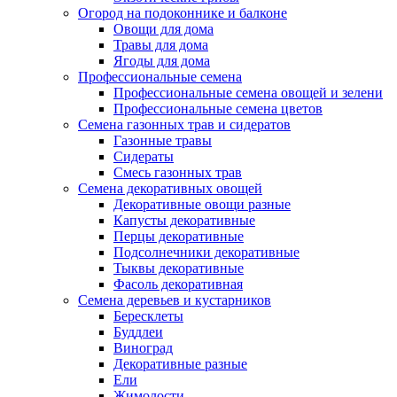
Огород на подоконнике и балконе
Овощи для дома
Травы для дома
Ягоды для дома
Профессиональные семена
Профессиональные семена овощей и зелени
Профессиональные семена цветов
Семена газонных трав и сидератов
Газонные травы
Сидераты
Смесь газонных трав
Семена декоративных овощей
Декоративные овощи разные
Капусты декоративные
Перцы декоративные
Подсолнечники декоративные
Тыквы декоративные
Фасоль декоративная
Семена деревьев и кустарников
Бересклеты
Буддлеи
Виноград
Декоративные разные
Ели
Жимолости