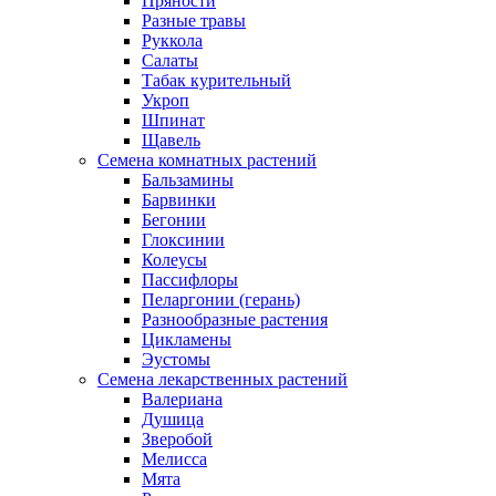
Пряности
Разные травы
Руккола
Салаты
Табак курительный
Укроп
Шпинат
Щавель
Семена комнатных растений
Бальзамины
Барвинки
Бегонии
Глоксинии
Колеусы
Пассифлоры
Пеларгонии (герань)
Разнообразные растения
Цикламены
Эустомы
Семена лекарственных растений
Валериана
Душица
Зверобой
Мелисса
Мята