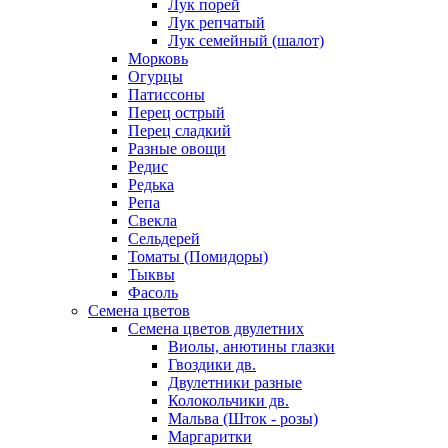
Лук порей
Лук репчатый
Лук семейный (шалот)
Морковь
Огурцы
Патиссоны
Перец острый
Перец сладкий
Разные овощи
Редис
Редька
Репа
Свекла
Сельдерей
Томаты (Помидоры)
Тыквы
Фасоль
Семена цветов
Семена цветов двулетних
Виолы, анютины глазки
Гвоздики дв.
Двулетники разные
Колокольчики дв.
Мальва (Шток - розы)
Маргаритки