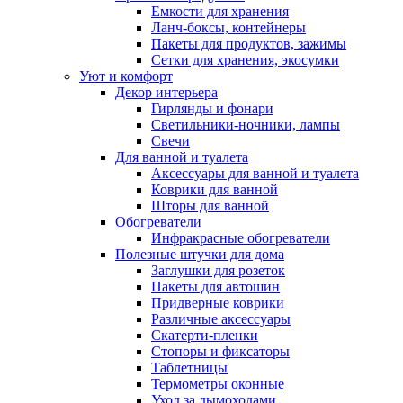
Емкости для хранения
Ланч-боксы, контейнеры
Пакеты для продуктов, зажимы
Сетки для хранения, экосумки
Уют и комфорт
Декор интерьера
Гирлянды и фонари
Светильники-ночники, лампы
Свечи
Для ванной и туалета
Аксессуары для ванной и туалета
Коврики для ванной
Шторы для ванной
Обогреватели
Инфракрасные обогреватели
Полезные штучки для дома
Заглушки для розеток
Пакеты для автошин
Придверные коврики
Различные аксессуары
Скатерти-пленки
Стопоры и фиксаторы
Таблетницы
Термометры оконные
Уход за дымоходами