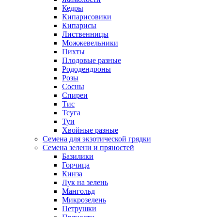
Кедры
Кипарисовики
Кипарисы
Лиственницы
Можжевельники
Пихты
Плодовые разные
Рододендроны
Розы
Сосны
Спиреи
Тис
Тсуга
Туи
Хвойные разные
Семена для экзотической грядки
Семена зелени и пряностей
Базилики
Горчица
Кинза
Лук на зелень
Мангольд
Микрозелень
Петрушки