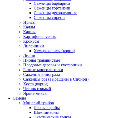
Саженцы барбариса
Саженцы гортензии
Саженцы декоративные
Саженцы сирени
Ирисы
Каллы
Канны
Картофель - севок
Крокусы
Лилейники
Хемерокалисы (корни)
Лилии
Пионы травянистые
Плодовые деревья и кустарники
Разные многолетники
Саженцы винограда
Саженцы роз (выращены в Сибири)
Хоста (корни)
Чеснок озимый
Яркие миксы
Семена
Мицелий грибов
Лесные грибы
Шампиньоны
Экзотические грибы