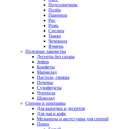
Подсолнечник
Полба
Пшеница
Рис
Рожь
Спельта
Тыква
Чечевица
Ячмень
Полезные лакомства
Десерты без сахара
Зефир
Конфеты
Мармелад
Пастила, смоква
Печенье
Сухофрукты
Чурчхела
Шоколад
Специи и приправы
Для выпечки и десертов
Для чая и кофе
Мельницы и аксессуары для специй
Перец