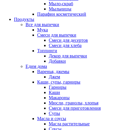
Мыло-скраб
Мыльницы
Парафин косметический
Продукты
Все для выпечки
Мука
Смеси для выпечки
Смеси для десертов
Смеси для хлеба
Топпинги
Декор для выпечки
Добавки
Едим дома
Варенья, джемы
Джем
Каши, супы, гарниры
Гарниры
Каши
Макароны
Мюсли, гранолы, хлопья
Смеси для приготовления
Супы
Масла и соусы
Масла растительные
Соусы