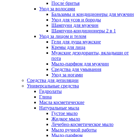
После бритья
Уход за волосами
Бальзамы и кондиционеры для мужчин
Уход для усов и бороды
Шампуни для мужчин
Шампуни-кондиционеры 2 в 1
Уход за лицом и телом
Гели для душа мужские
Кремы для лица
Мужские дезодоранты, вкладыши от
пота
Мыло-парфюм для мужчин
Средства для умывания
Уход за ногами
Средства для депиляции
Универсальные средства
Гидролаты
Глина
Масла косметические
Натуральные мыла
Густое мыло
Жидкое мыло
Лечебно-косметическое мыло
Мыло ручной работы
Мыло-парфюм