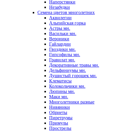
Наперстянки
Незабудки
Семена цветов многолетних
Аквилегии
Альпийская горка
Астры мн.
Васильки мн.
Вероники
Гайлардии
Гвоздики мн.
Гипсофилы мн.
Гравилат мн.
Декоративные травы мн.
Дельфиниумы мн.
Душистый горошек мн.
Клематисы
Колокольчики мн.
Люпины мн.
Маки мн.
Многолетники разные
Нивяники
Обриеты
Пиретрумы
Примулы
Прострелы