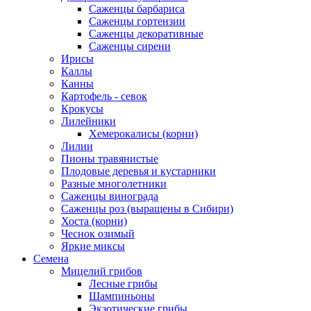
Саженцы барбариса
Саженцы гортензии
Саженцы декоративные
Саженцы сирени
Ирисы
Каллы
Канны
Картофель - севок
Крокусы
Лилейники
Хемерокалисы (корни)
Лилии
Пионы травянистые
Плодовые деревья и кустарники
Разные многолетники
Саженцы винограда
Саженцы роз (выращены в Сибири)
Хоста (корни)
Чеснок озимый
Яркие миксы
Семена
Мицелий грибов
Лесные грибы
Шампиньоны
Экзотические грибы