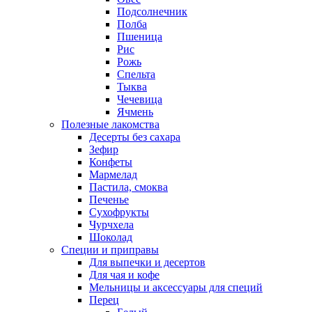
Подсолнечник
Полба
Пшеница
Рис
Рожь
Спельта
Тыква
Чечевица
Ячмень
Полезные лакомства
Десерты без сахара
Зефир
Конфеты
Мармелад
Пастила, смоква
Печенье
Сухофрукты
Чурчхела
Шоколад
Специи и приправы
Для выпечки и десертов
Для чая и кофе
Мельницы и аксессуары для специй
Перец