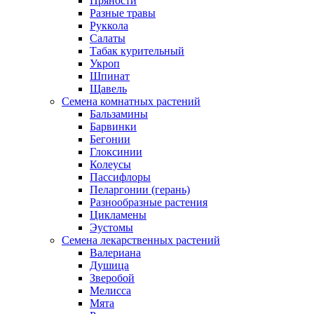
Пряности
Разные травы
Руккола
Салаты
Табак курительный
Укроп
Шпинат
Щавель
Семена комнатных растений
Бальзамины
Барвинки
Бегонии
Глоксинии
Колеусы
Пассифлоры
Пеларгонии (герань)
Разнообразные растения
Цикламены
Эустомы
Семена лекарственных растений
Валериана
Душица
Зверобой
Мелисса
Мята