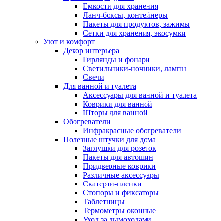
Емкости для хранения
Ланч-боксы, контейнеры
Пакеты для продуктов, зажимы
Сетки для хранения, экосумки
Уют и комфорт
Декор интерьера
Гирлянды и фонари
Светильники-ночники, лампы
Свечи
Для ванной и туалета
Аксессуары для ванной и туалета
Коврики для ванной
Шторы для ванной
Обогреватели
Инфракрасные обогреватели
Полезные штучки для дома
Заглушки для розеток
Пакеты для автошин
Придверные коврики
Различные аксессуары
Скатерти-пленки
Стопоры и фиксаторы
Таблетницы
Термометры оконные
Уход за дымоходами