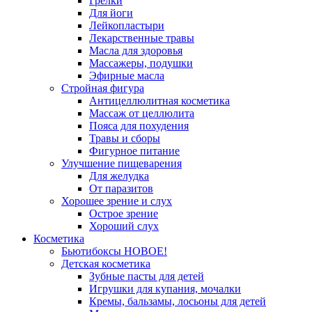
Грелки
Для йоги
Лейкопластыри
Лекарственные травы
Масла для здоровья
Массажеры, подушки
Эфирные масла
Стройная фигура
Антицеллюлитная косметика
Массаж от целлюлита
Пояса для похудения
Травы и сборы
Фигурное питание
Улучшение пищеварения
Для желудка
От паразитов
Хорошее зрение и слух
Острое зрение
Хороший слух
Косметика
Бьютибоксы НОВОЕ!
Детская косметика
Зубные пасты для детей
Игрушки для купания, мочалки
Кремы, бальзамы, лосьоны для детей