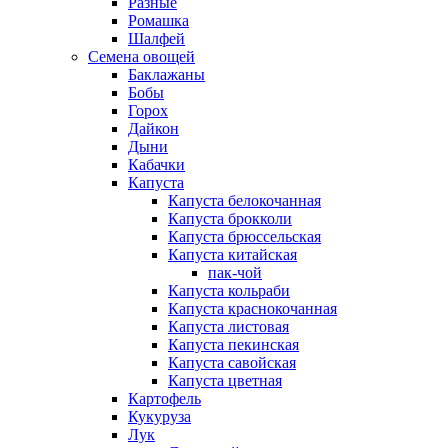
Разные
Ромашка
Шалфей
Семена овощей
Баклажаны
Бобы
Горох
Дайкон
Дыни
Кабачки
Капуста
Капуста белокочанная
Капуста брокколи
Капуста брюссельская
Капуста китайская
пак-чой
Капуста кольраби
Капуста краснокочанная
Капуста листовая
Капуста пекинская
Капуста савойская
Капуста цветная
Картофель
Кукуруза
Лук