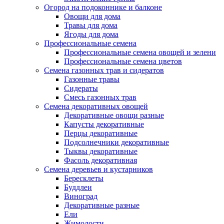
Огород на подоконнике и балконе
Овощи для дома
Травы для дома
Ягоды для дома
Профессиональные семена
Профессиональные семена овощей и зелени
Профессиональные семена цветов
Семена газонных трав и сидератов
Газонные травы
Сидераты
Смесь газонных трав
Семена декоративных овощей
Декоративные овощи разные
Капусты декоративные
Перцы декоративные
Подсолнечники декоративные
Тыквы декоративные
Фасоль декоративная
Семена деревьев и кустарников
Бересклеты
Буддлеи
Виноград
Декоративные разные
Ели
Жимолости