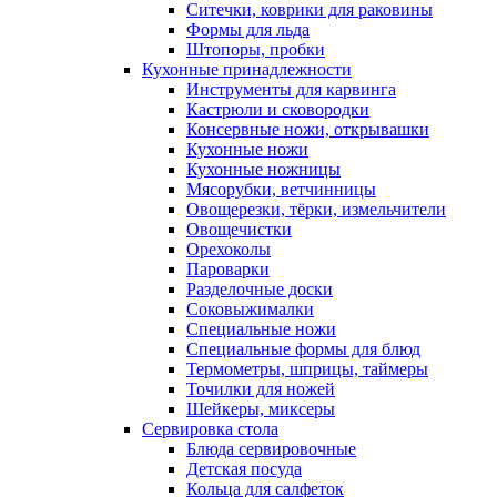
Ситечки, коврики для раковины
Формы для льда
Штопоры, пробки
Кухонные принадлежности
Инструменты для карвинга
Кастрюли и сковородки
Консервные ножи, открывашки
Кухонные ножи
Кухонные ножницы
Мясорубки, ветчинницы
Овощерезки, тёрки, измельчители
Овощечистки
Орехоколы
Пароварки
Разделочные доски
Соковыжималки
Специальные ножи
Специальные формы для блюд
Термометры, шприцы, таймеры
Точилки для ножей
Шейкеры, миксеры
Сервировка стола
Блюда сервировочные
Детская посуда
Кольца для салфеток