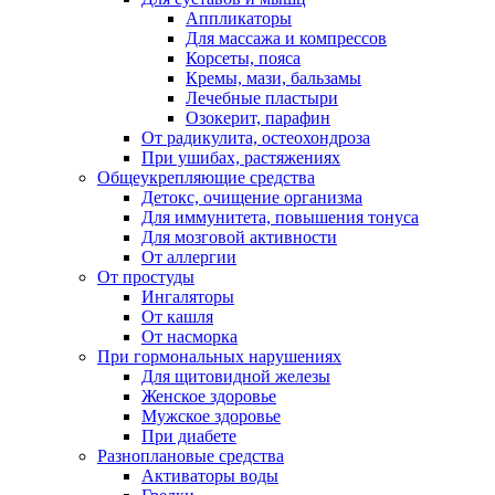
Аппликаторы
Для массажа и компрессов
Корсеты, пояса
Кремы, мази, бальзамы
Лечебные пластыри
Озокерит, парафин
От радикулита, остеохондроза
При ушибах, растяжениях
Общеукрепляющие средства
Детокс, очищение организма
Для иммунитета, повышения тонуса
Для мозговой активности
От аллергии
От простуды
Ингаляторы
От кашля
От насморка
При гормональных нарушениях
Для щитовидной железы
Женское здоровье
Мужское здоровье
При диабете
Разноплановые средства
Активаторы воды