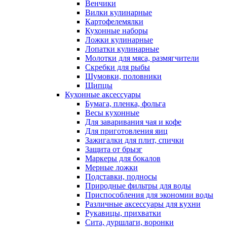
Венчики
Вилки кулинарные
Картофелемялки
Кухонные наборы
Ложки кулинарные
Лопатки кулинарные
Молотки для мяса, размягчители
Скребки для рыбы
Шумовки, половники
Щипцы
Кухонные аксессуары
Бумага, пленка, фольга
Весы кухонные
Для заваривания чая и кофе
Для приготовления яиц
Зажигалки для плит, спички
Защита от брызг
Маркеры для бокалов
Мерные ложки
Подставки, подносы
Природные фильтры для воды
Приспособления для экономии воды
Различные аксессуары для кухни
Рукавицы, прихватки
Сита, дуршлаги, воронки