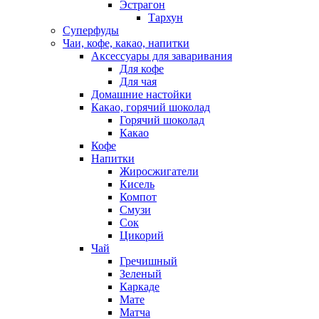
Эстрагон
Тархун
Суперфуды
Чаи, кофе, какао, напитки
Аксессуары для заваривания
Для кофе
Для чая
Домашние настойки
Какао, горячий шоколад
Горячий шоколад
Какао
Кофе
Напитки
Жиросжигатели
Кисель
Компот
Смузи
Сок
Цикорий
Чай
Гречишный
Зеленый
Каркаде
Мате
Матча