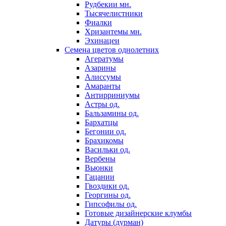
Рудбекии мн.
Тысячелистники
Фиалки
Хризантемы мн.
Эхинацеи
Семена цветов однолетних
Агератумы
Азарины
Алиссумы
Амаранты
Антирриниумы
Астры од.
Бальзамины од.
Бархатцы
Бегонии од.
Брахикомы
Васильки од.
Вербены
Вьюнки
Гацании
Гвоздики од.
Георгины од.
Гипсофилы од.
Готовые дизайнерские клумбы
Датуры (дурман)