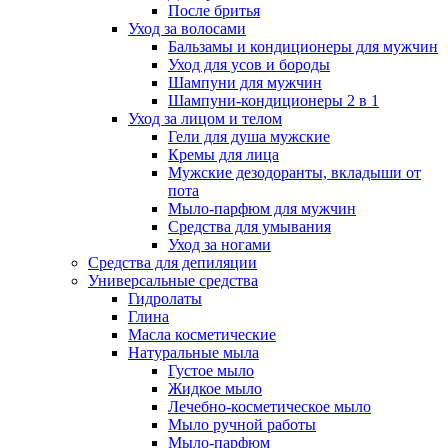
После бритья
Уход за волосами
Бальзамы и кондиционеры для мужчин
Уход для усов и бороды
Шампуни для мужчин
Шампуни-кондиционеры 2 в 1
Уход за лицом и телом
Гели для душа мужские
Кремы для лица
Мужские дезодоранты, вкладыши от
пота
Мыло-парфюм для мужчин
Средства для умывания
Уход за ногами
Средства для депиляции
Универсальные средства
Гидролаты
Глина
Масла косметические
Натуральные мыла
Густое мыло
Жидкое мыло
Лечебно-косметическое мыло
Мыло ручной работы
Мыло-парфюм