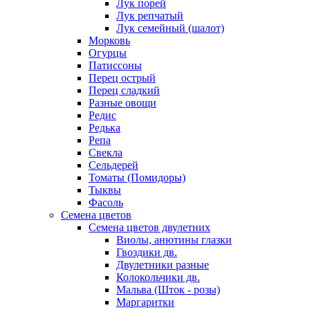
Лук порей
Лук репчатый
Лук семейный (шалот)
Морковь
Огурцы
Патиссоны
Перец острый
Перец сладкий
Разные овощи
Редис
Редька
Репа
Свекла
Сельдерей
Томаты (Помидоры)
Тыквы
Фасоль
Семена цветов
Семена цветов двулетних
Виолы, анютины глазки
Гвоздики дв.
Двулетники разные
Колокольчики дв.
Мальва (Шток - розы)
Маргаритки