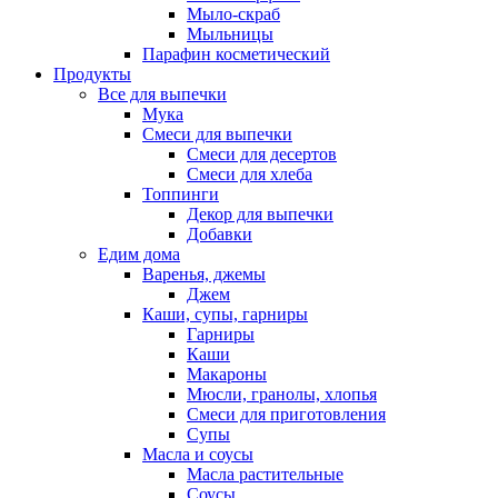
Мыло-скраб
Мыльницы
Парафин косметический
Продукты
Все для выпечки
Мука
Смеси для выпечки
Смеси для десертов
Смеси для хлеба
Топпинги
Декор для выпечки
Добавки
Едим дома
Варенья, джемы
Джем
Каши, супы, гарниры
Гарниры
Каши
Макароны
Мюсли, гранолы, хлопья
Смеси для приготовления
Супы
Масла и соусы
Масла растительные
Соусы