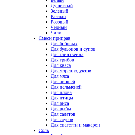
Белый
Душистый
Зеленый
Разный
Розовый
Черный
Чили
Смеси приправ
Для бобовых
Для бульонов и супов
Для глинтвейна
Для грибов
Для кваса
Для морепродуктов
Для мяса
Для овощей
Для пельменей
Для плова
Для птицы
Для риса
Для рыбы
Для салатов
Для соусов
Для спагетти и макарон
Соль