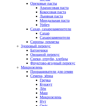
Ореховые пасты
Арахисовая паста
Кокосовая паста
Льняная паста
Миндальная паста
Урбеч
Сахар, сахарозаменители
Сахар
Сахарозаменители
Сиропы, пекмезы
Здоровый перекус
Батончики
Овощной перекус
Снеки, отруби, хлебцы
Фруктово-ягодный перекус
Микрозелень
Проращиватели для семян
Семена, зёрна
Гречка
Кунжут
Лён
Маш
Микрозелень
Нут
Овёс