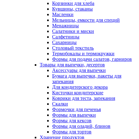
Корзинки для хлеба
Кувшины, стаканы
Масленки
Мельницы, емкости для специй
Менажницы
Салатники и миски
Салфетницы
Сахарницы
Столовый текстиль
Термобокалы и термокружки
Формы для подачи салатов, гарниров
Товары для выпечки, десертов
Аксессуары для выпечки
Бумага для выпечки, пакеты для
запекания
Для кондитерского декора
Кисточки кондитерские
Коврики для теста, запекания
Скалки
Формочки для печенья
Формы для выпечки
Формы для кексов
Формы для оладий, блинов
Формы для тортов
Хранение продуктов