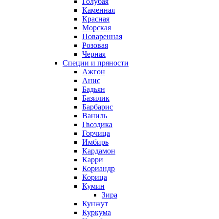
Голубая
Каменная
Красная
Морская
Поваренная
Розовая
Черная
Специи и пряности
Ажгон
Анис
Бадьян
Базилик
Барбарис
Ваниль
Гвоздика
Горчица
Имбирь
Кардамон
Карри
Кориандр
Корица
Кумин
Зира
Кунжут
Куркума