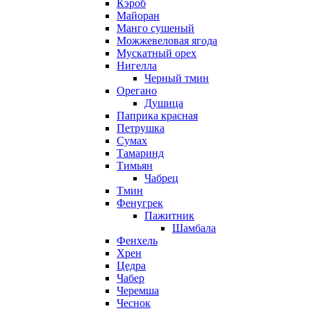
Кэроб
Майоран
Манго сушеный
Можжевеловая ягода
Мускатный орех
Нигелла
Черный тмин
Орегано
Душица
Паприка красная
Петрушка
Сумах
Тамаринд
Тимьян
Чабрец
Тмин
Фенугрек
Пажитник
Шамбала
Фенхель
Хрен
Цедра
Чабер
Черемша
Чеснок