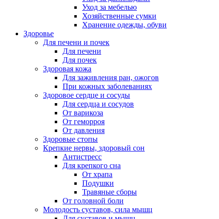
Уход за мебелью
Хозяйственные сумки
Хранение одежды, обуви
Здоровье
Для печени и почек
Для печени
Для почек
Здоровая кожа
Для заживления ран, ожогов
При кожных заболеваниях
Здоровое сердце и сосуды
Для сердца и сосудов
От варикоза
От геморроя
От давления
Здоровые стопы
Крепкие нервы, здоровый сон
Антистресс
Для крепкого сна
От храпа
Подушки
Травяные сборы
От головной боли
Молодость суставов, сила мышц
Для суставов и мышц