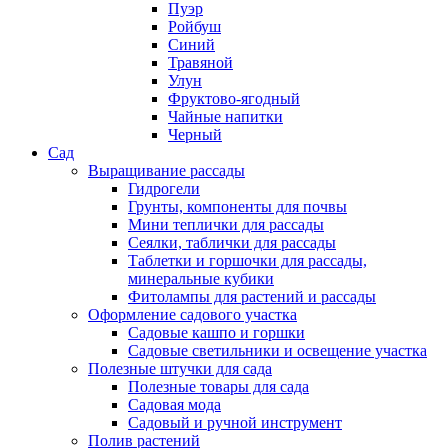
Пуэр
Ройбуш
Синий
Травяной
Улун
Фруктово-ягодный
Чайные напитки
Черный
Сад
Выращивание рассады
Гидрогели
Грунты, компоненты для почвы
Мини теплички для рассады
Сеялки, таблички для рассады
Таблетки и горшочки для рассады,
минеральные кубики
Фитолампы для растений и рассады
Оформление садового участка
Садовые кашпо и горшки
Садовые светильники и освещение участка
Полезные штучки для сада
Полезные товары для сада
Садовая мода
Садовый и ручной инструмент
Полив растений