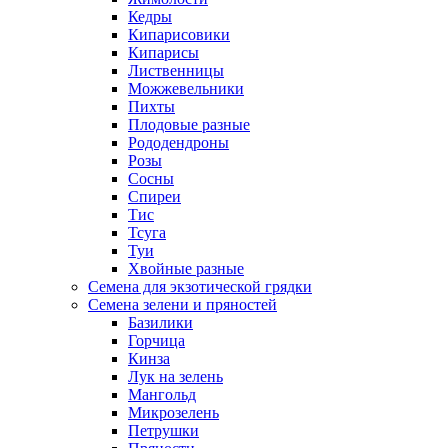
Кедры
Кипарисовики
Кипарисы
Лиственницы
Можжевельники
Пихты
Плодовые разные
Рододендроны
Розы
Сосны
Спиреи
Тис
Тсуга
Туи
Хвойные разные
Семена для экзотической грядки
Семена зелени и пряностей
Базилики
Горчица
Кинза
Лук на зелень
Мангольд
Микрозелень
Петрушки