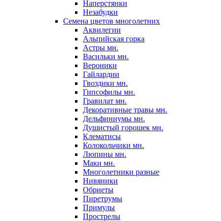
Наперстянки
Незабудки
Семена цветов многолетних
Аквилегии
Альпийская горка
Астры мн.
Васильки мн.
Вероники
Гайлардии
Гвоздики мн.
Гипсофилы мн.
Гравилат мн.
Декоративные травы мн.
Дельфиниумы мн.
Душистый горошек мн.
Клематисы
Колокольчики мн.
Люпины мн.
Маки мн.
Многолетники разные
Нивяники
Обриеты
Пиретрумы
Примулы
Прострелы