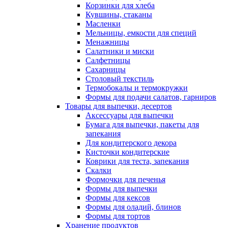
Корзинки для хлеба
Кувшины, стаканы
Масленки
Мельницы, емкости для специй
Менажницы
Салатники и миски
Салфетницы
Сахарницы
Столовый текстиль
Термобокалы и термокружки
Формы для подачи салатов, гарниров
Товары для выпечки, десертов
Аксессуары для выпечки
Бумага для выпечки, пакеты для
запекания
Для кондитерского декора
Кисточки кондитерские
Коврики для теста, запекания
Скалки
Формочки для печенья
Формы для выпечки
Формы для кексов
Формы для оладий, блинов
Формы для тортов
Хранение продуктов