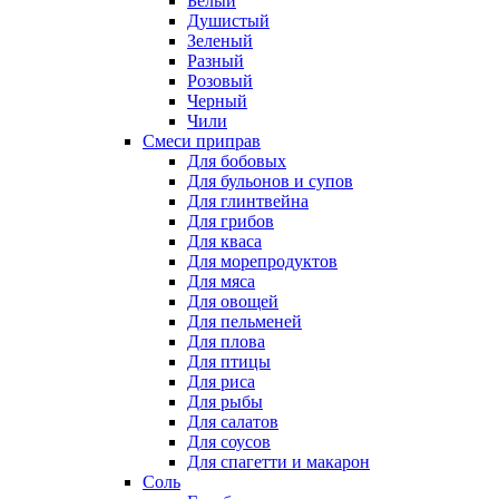
Белый
Душистый
Зеленый
Разный
Розовый
Черный
Чили
Смеси приправ
Для бобовых
Для бульонов и супов
Для глинтвейна
Для грибов
Для кваса
Для морепродуктов
Для мяса
Для овощей
Для пельменей
Для плова
Для птицы
Для риса
Для рыбы
Для салатов
Для соусов
Для спагетти и макарон
Соль