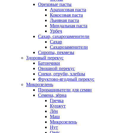
Ореховые пасты
Арахисовая паста
Кокосовая паста
Льняная паста
Миндальная паста
Урбеч
Сахар, сахарозаменители
Сахар
Сахарозаменители
Сиропы, пекмезы
Здоровый перекус
Батончики
Овощной перекус
Снеки, отруби, хлебцы
Фруктово-ягодный перекус
Микрозелень
Проращиватели для семян
Семена, зёрна
Гречка
Кунжут
Лён
Маш
Микрозелень
Нут
Овёс