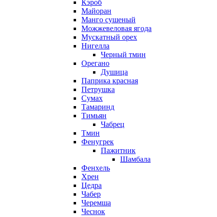
Кэроб
Майоран
Манго сушеный
Можжевеловая ягода
Мускатный орех
Нигелла
Черный тмин
Орегано
Душица
Паприка красная
Петрушка
Сумах
Тамаринд
Тимьян
Чабрец
Тмин
Фенугрек
Пажитник
Шамбала
Фенхель
Хрен
Цедра
Чабер
Черемша
Чеснок