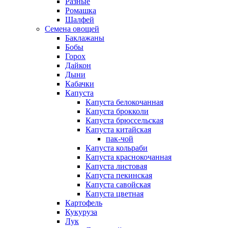
Разные
Ромашка
Шалфей
Семена овощей
Баклажаны
Бобы
Горох
Дайкон
Дыни
Кабачки
Капуста
Капуста белокочанная
Капуста брокколи
Капуста брюссельская
Капуста китайская
пак-чой
Капуста кольраби
Капуста краснокочанная
Капуста листовая
Капуста пекинская
Капуста савойская
Капуста цветная
Картофель
Кукуруза
Лук