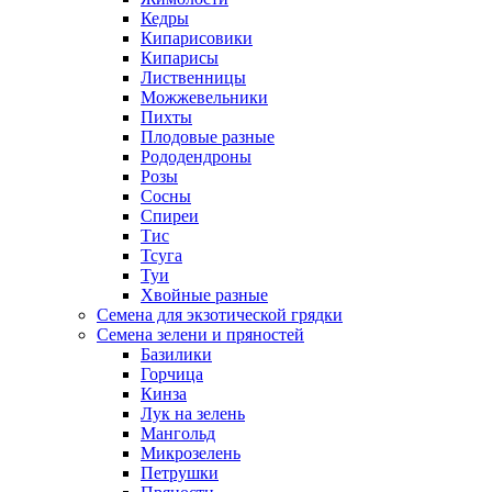
Кедры
Кипарисовики
Кипарисы
Лиственницы
Можжевельники
Пихты
Плодовые разные
Рододендроны
Розы
Сосны
Спиреи
Тис
Тсуга
Туи
Хвойные разные
Семена для экзотической грядки
Семена зелени и пряностей
Базилики
Горчица
Кинза
Лук на зелень
Мангольд
Микрозелень
Петрушки