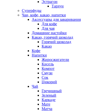
Эстрагон
Тархун
Суперфуды
Чаи, кофе, какао, напитки
Аксессуары для заваривания
Для кофе
Для чая
Домашние настойки
Какао, горячий шоколад
Горячий шоколад
Какао
Кофе
Напитки
Жиросжигатели
Кисель
Компот
Смузи
Сок
Цикорий
Чай
Гречишный
Зеленый
Каркаде
Мате
Матча