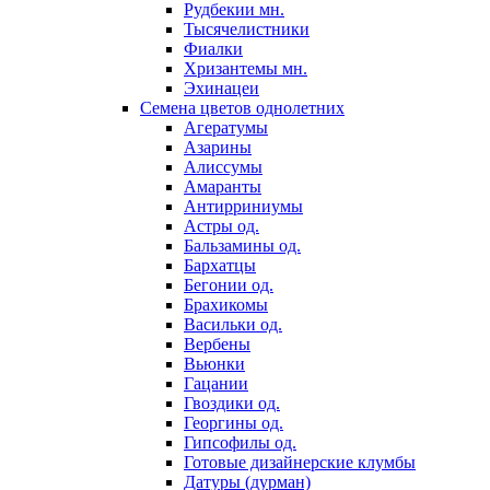
Рудбекии мн.
Тысячелистники
Фиалки
Хризантемы мн.
Эхинацеи
Семена цветов однолетних
Агератумы
Азарины
Алиссумы
Амаранты
Антирриниумы
Астры од.
Бальзамины од.
Бархатцы
Бегонии од.
Брахикомы
Васильки од.
Вербены
Вьюнки
Гацании
Гвоздики од.
Георгины од.
Гипсофилы од.
Готовые дизайнерские клумбы
Датуры (дурман)