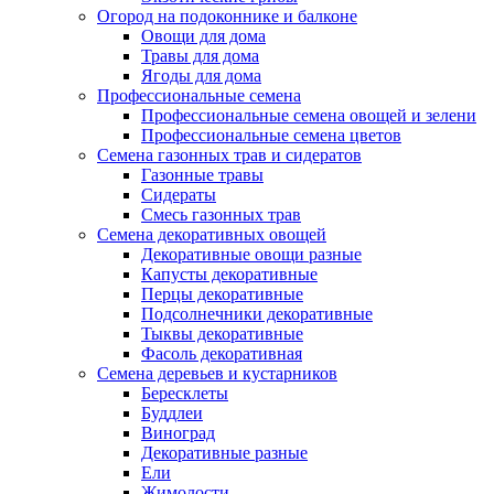
Огород на подоконнике и балконе
Овощи для дома
Травы для дома
Ягоды для дома
Профессиональные семена
Профессиональные семена овощей и зелени
Профессиональные семена цветов
Семена газонных трав и сидератов
Газонные травы
Сидераты
Смесь газонных трав
Семена декоративных овощей
Декоративные овощи разные
Капусты декоративные
Перцы декоративные
Подсолнечники декоративные
Тыквы декоративные
Фасоль декоративная
Семена деревьев и кустарников
Бересклеты
Буддлеи
Виноград
Декоративные разные
Ели
Жимолости