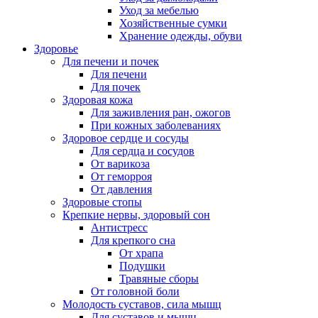
Уход за мебелью
Хозяйственные сумки
Хранение одежды, обуви
Здоровье
Для печени и почек
Для печени
Для почек
Здоровая кожа
Для заживления ран, ожогов
При кожных заболеваниях
Здоровое сердце и сосуды
Для сердца и сосудов
От варикоза
От геморроя
От давления
Здоровые стопы
Крепкие нервы, здоровый сон
Антистресс
Для крепкого сна
От храпа
Подушки
Травяные сборы
От головной боли
Молодость суставов, сила мышц
Для суставов и мышц