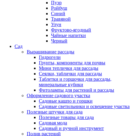
Пуэр
Ройбуш
Синий
Травяной
Улун
Фруктово-ягодный
Чайные напитки
Черный
Сад
Выращивание рассады
Гидрогели
Грунты, компоненты для почвы
Мини теплички для рассады
Сеялки, таблички для рассады
Таблетки и горшочки для рассады,
минеральные кубики
Фитолампы для растений и рассады
Оформление садового участка
Садовые кашпо и горшки
Садовые светильники и освещение участка
Полезные штучки для сада
Полезные товары для сада
Садовая мода
Садовый и ручной инструмент
Полив растений