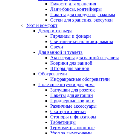
Емкости для хранения
Ланч-боксы, контейнеры
Пакеты для продуктов, зажимы
Сетки для хранения, экосумки
Уют и комфорт
Декор интерьера
Гирлянды и фонари
Светильники-ночники, лампы
Свечи
Для ванной и туалета
Аксессуары для ванной и туалета
Коврики для ванной
Шторы для ванной
Обогреватели
Инфракрасные обогреватели
Полезные штучки для дома
Заглушки для розеток
Пакеты для автошин
Придверные коврики
Различные аксессуары
Скатерти-пленки
Стопоры и фиксаторы
Таблетницы
Термометры оконные
Уход за дымоходами