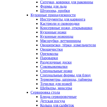
Ситечки, коврики для раковины
Формы для льда
Штопоры, пробки
Кухонные принадлежности
Инструменты для карвинга
Кастрюли и сковородки
Консервные ножи, открывашки
Кухонные ножи
Кухонные ножницы
Мясорубки, ветчинницы
Овощерезки, тёрки, измельчители
Овощечистки
Орехоколы
Пароварки
Разделочные доски
Соковыжималки
Специальные ножи
Специальные формы для блюд
Термометры, шприцы, таймеры
Точилки для ножей
Шейкеры, миксеры
Сервировка стола
Блюда сервировочные
Детская посуда
Кольца для салфеток