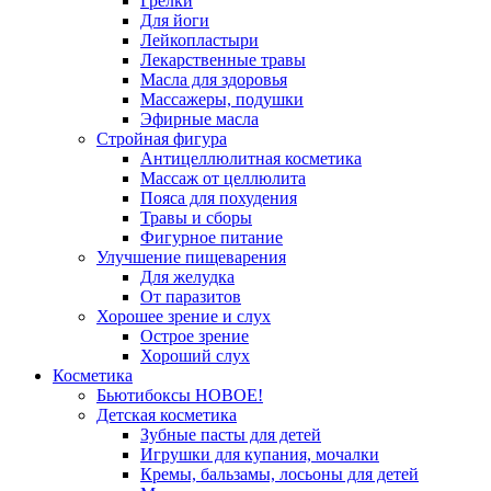
Грелки
Для йоги
Лейкопластыри
Лекарственные травы
Масла для здоровья
Массажеры, подушки
Эфирные масла
Стройная фигура
Антицеллюлитная косметика
Массаж от целлюлита
Пояса для похудения
Травы и сборы
Фигурное питание
Улучшение пищеварения
Для желудка
От паразитов
Хорошее зрение и слух
Острое зрение
Хороший слух
Косметика
Бьютибоксы НОВОЕ!
Детская косметика
Зубные пасты для детей
Игрушки для купания, мочалки
Кремы, бальзамы, лосьоны для детей