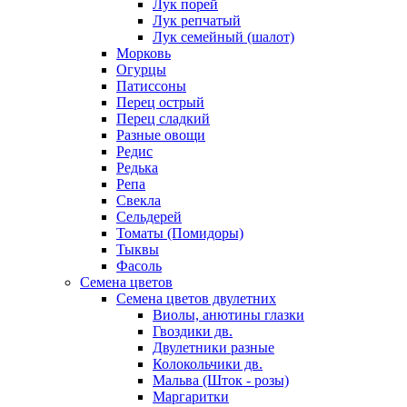
Лук порей
Лук репчатый
Лук семейный (шалот)
Морковь
Огурцы
Патиссоны
Перец острый
Перец сладкий
Разные овощи
Редис
Редька
Репа
Свекла
Сельдерей
Томаты (Помидоры)
Тыквы
Фасоль
Семена цветов
Семена цветов двулетних
Виолы, анютины глазки
Гвоздики дв.
Двулетники разные
Колокольчики дв.
Мальва (Шток - розы)
Маргаритки