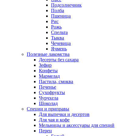
Подсолнечник
Полба
Пшеница
Рис
Рожь
Спельта
Тыква
Чечевица
Ячмень
Полезные лакомства
Десерты без сахара
Зефир
Конфеты
Мармелад
Пастила, смоква
Печенье
Сухофрукты
Чурчхела
Шоколад
Специи и приправы
Для выпечки и десертов
Для чая и кофе
Мельницы и аксессуары для специй
Перец