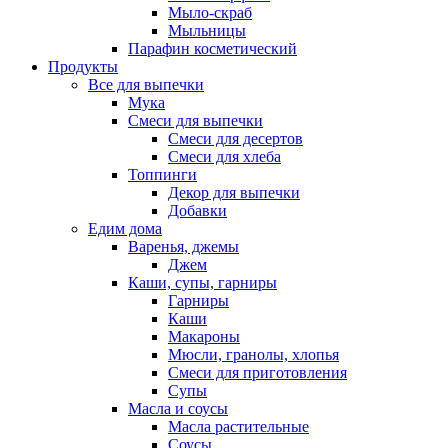
Мыло-скраб
Мыльницы
Парафин косметический
Продукты
Все для выпечки
Мука
Смеси для выпечки
Смеси для десертов
Смеси для хлеба
Топпинги
Декор для выпечки
Добавки
Едим дома
Варенья, джемы
Джем
Каши, супы, гарниры
Гарниры
Каши
Макароны
Мюсли, гранолы, хлопья
Смеси для приготовления
Супы
Масла и соусы
Масла растительные
Соусы