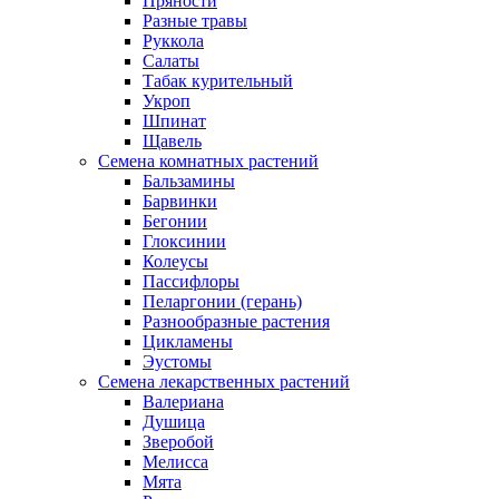
Пряности
Разные травы
Руккола
Салаты
Табак курительный
Укроп
Шпинат
Щавель
Семена комнатных растений
Бальзамины
Барвинки
Бегонии
Глоксинии
Колеусы
Пассифлоры
Пеларгонии (герань)
Разнообразные растения
Цикламены
Эустомы
Семена лекарственных растений
Валериана
Душица
Зверобой
Мелисса
Мята