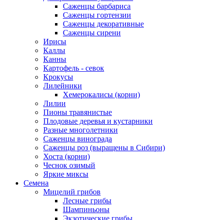
Саженцы барбариса
Саженцы гортензии
Саженцы декоративные
Саженцы сирени
Ирисы
Каллы
Канны
Картофель - севок
Крокусы
Лилейники
Хемерокалисы (корни)
Лилии
Пионы травянистые
Плодовые деревья и кустарники
Разные многолетники
Саженцы винограда
Саженцы роз (выращены в Сибири)
Хоста (корни)
Чеснок озимый
Яркие миксы
Семена
Мицелий грибов
Лесные грибы
Шампиньоны
Экзотические грибы