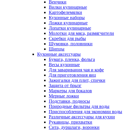
Венчики
Вилки кулинарные
Картофелемялки
Кухонные наборы
Ложки кулинарные
Лопатки кулинарные
Молотки для мяса, размягчители
Скребки для рыбы
Шумовки, половники
Щипцы
Кухонные аксессуары
Бумага, пленка, фольга
Весы кухонные
Для заваривания чая и кофе
Для приготовления яиц
Зажигалки для плит, спички
Защита от брызг
Маркеры для бокалов
Мерные ложки
Подставки, подносы
Природные фильтры для воды
Приспособления для экономии воды
Различные аксессуары для кухни
Рукавицы, прихватки
Сита, дуршлаги, воронки