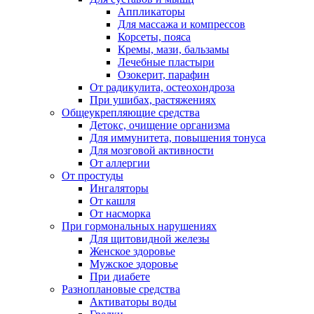
Аппликаторы
Для массажа и компрессов
Корсеты, пояса
Кремы, мази, бальзамы
Лечебные пластыри
Озокерит, парафин
От радикулита, остеохондроза
При ушибах, растяжениях
Общеукрепляющие средства
Детокс, очищение организма
Для иммунитета, повышения тонуса
Для мозговой активности
От аллергии
От простуды
Ингаляторы
От кашля
От насморка
При гормональных нарушениях
Для щитовидной железы
Женское здоровье
Мужское здоровье
При диабете
Разноплановые средства
Активаторы воды