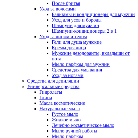
После бритья
Уход за волосами
Бальзамы и кондиционеры для мужчин
Уход для усов и бороды
Шампуни для мужчин
Шампуни-кондиционеры 2 в 1
Уход за лицом и телом
Гели для душа мужские
Кремы для лица
Мужские дезодоранты, вкладыши от
пота
Мыло-парфюм для мужчин
Средства для умывания
Уход за ногами
Средства для депиляции
Универсальные средства
Гидролаты
Глина
Масла косметические
Натуральные мыла
Густое мыло
Жидкое мыло
Лечебно-косметическое мыло
Мыло ручной работы
Мыло-парфюм