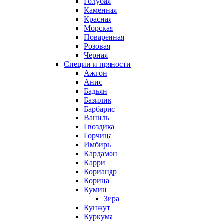
Голубая
Каменная
Красная
Морская
Поваренная
Розовая
Черная
Специи и пряности
Ажгон
Анис
Бадьян
Базилик
Барбарис
Ваниль
Гвоздика
Горчица
Имбирь
Кардамон
Карри
Кориандр
Корица
Кумин
Зира
Кунжут
Куркума