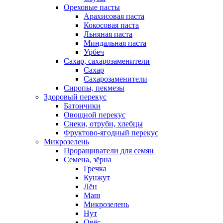
Ореховые пасты
Арахисовая паста
Кокосовая паста
Льняная паста
Миндальная паста
Урбеч
Сахар, сахарозаменители
Сахар
Сахарозаменители
Сиропы, пекмезы
Здоровый перекус
Батончики
Овощной перекус
Снеки, отруби, хлебцы
Фруктово-ягодный перекус
Микрозелень
Проращиватели для семян
Семена, зёрна
Гречка
Кунжут
Лён
Маш
Микрозелень
Нут
Овёс