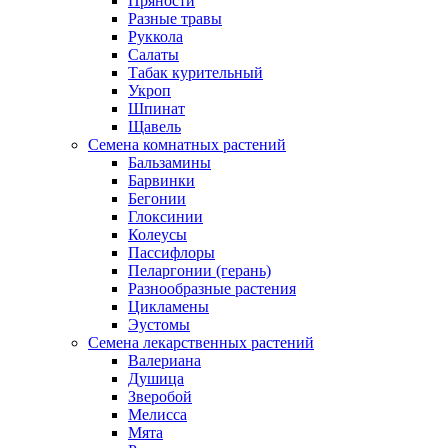
Пряности
Разные травы
Руккола
Салаты
Табак курительный
Укроп
Шпинат
Щавель
Семена комнатных растений
Бальзамины
Барвинки
Бегонии
Глоксинии
Колеусы
Пассифлоры
Пеларгонии (герань)
Разнообразные растения
Цикламены
Эустомы
Семена лекарственных растений
Валериана
Душица
Зверобой
Мелисса
Мята