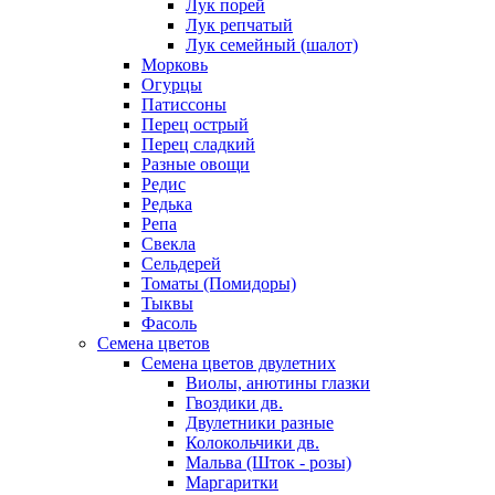
Лук порей
Лук репчатый
Лук семейный (шалот)
Морковь
Огурцы
Патиссоны
Перец острый
Перец сладкий
Разные овощи
Редис
Редька
Репа
Свекла
Сельдерей
Томаты (Помидоры)
Тыквы
Фасоль
Семена цветов
Семена цветов двулетних
Виолы, анютины глазки
Гвоздики дв.
Двулетники разные
Колокольчики дв.
Мальва (Шток - розы)
Маргаритки