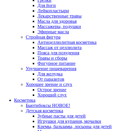
Грелки
Для йоги
Лейкопластыри
Лекарственные травы
Масла для здоровья
Массажеры, подушки
Эфирные масла
Стройная фигура
Антицеллюлитная косметика
Массаж от целлюлита
Пояса для похудения
Травы и сборы
Фигурное питание
Улучшение пищеварения
Для желудка
От паразитов
Хорошее зрение и слух
Острое зрение
Хороший слух
Косметика
Бьютибоксы НОВОЕ!
Детская косметика
Зубные пасты для детей
Игрушки для купания, мочалки
Кремы, бальзамы, лосьоны для детей