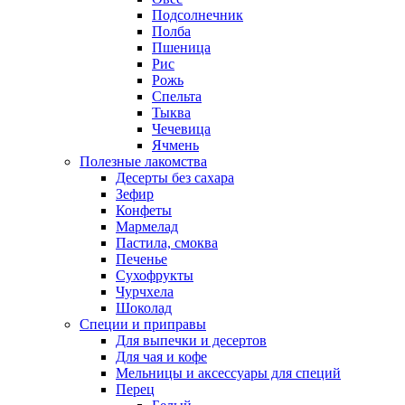
Подсолнечник
Полба
Пшеница
Рис
Рожь
Спельта
Тыква
Чечевица
Ячмень
Полезные лакомства
Десерты без сахара
Зефир
Конфеты
Мармелад
Пастила, смоква
Печенье
Сухофрукты
Чурчхела
Шоколад
Специи и приправы
Для выпечки и десертов
Для чая и кофе
Мельницы и аксессуары для специй
Перец