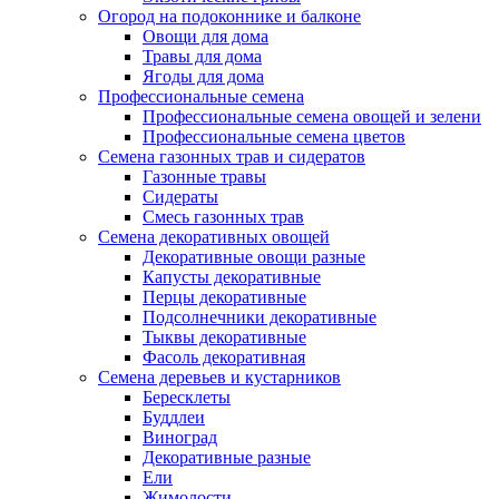
Огород на подоконнике и балконе
Овощи для дома
Травы для дома
Ягоды для дома
Профессиональные семена
Профессиональные семена овощей и зелени
Профессиональные семена цветов
Семена газонных трав и сидератов
Газонные травы
Сидераты
Смесь газонных трав
Семена декоративных овощей
Декоративные овощи разные
Капусты декоративные
Перцы декоративные
Подсолнечники декоративные
Тыквы декоративные
Фасоль декоративная
Семена деревьев и кустарников
Бересклеты
Буддлеи
Виноград
Декоративные разные
Ели
Жимолости