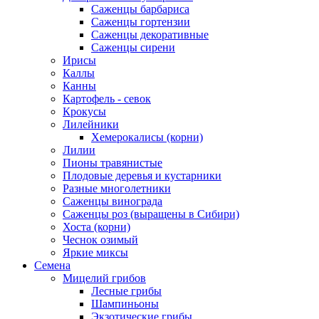
Саженцы барбариса
Саженцы гортензии
Саженцы декоративные
Саженцы сирени
Ирисы
Каллы
Канны
Картофель - севок
Крокусы
Лилейники
Хемерокалисы (корни)
Лилии
Пионы травянистые
Плодовые деревья и кустарники
Разные многолетники
Саженцы винограда
Саженцы роз (выращены в Сибири)
Хоста (корни)
Чеснок озимый
Яркие миксы
Семена
Мицелий грибов
Лесные грибы
Шампиньоны
Экзотические грибы