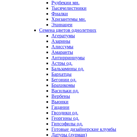
Рудбекии мн.
Тысячелистники
Фиалки
Хризантемы мн.
Эхинацеи
Семена цветов однолетних
Агератумы
Азарины
Алиссумы
Амаранты
Антирриниумы
Астры од.
Бальзамины од.
Бархатцы
Бегонии од.
Брахикомы
Васильки од.
Вербены
Вьюнки
Гацании
Гвоздики од.
Георгины од.
Гипсофилы од.
Готовые дизайнерские клумбы
Датуры (дурман)