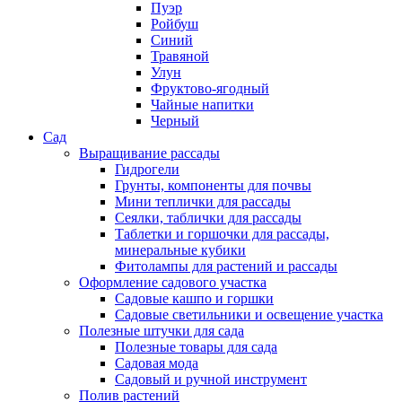
Пуэр
Ройбуш
Синий
Травяной
Улун
Фруктово-ягодный
Чайные напитки
Черный
Сад
Выращивание рассады
Гидрогели
Грунты, компоненты для почвы
Мини теплички для рассады
Сеялки, таблички для рассады
Таблетки и горшочки для рассады,
минеральные кубики
Фитолампы для растений и рассады
Оформление садового участка
Садовые кашпо и горшки
Садовые светильники и освещение участка
Полезные штучки для сада
Полезные товары для сада
Садовая мода
Садовый и ручной инструмент
Полив растений