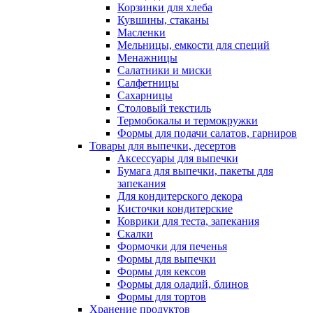
Корзинки для хлеба
Кувшины, стаканы
Масленки
Мельницы, емкости для специй
Менажницы
Салатники и миски
Салфетницы
Сахарницы
Столовый текстиль
Термобокалы и термокружки
Формы для подачи салатов, гарниров
Товары для выпечки, десертов
Аксессуары для выпечки
Бумага для выпечки, пакеты для
запекания
Для кондитерского декора
Кисточки кондитерские
Коврики для теста, запекания
Скалки
Формочки для печенья
Формы для выпечки
Формы для кексов
Формы для оладий, блинов
Формы для тортов
Хранение продуктов