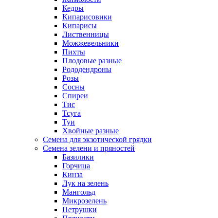
Кедры
Кипарисовики
Кипарисы
Лиственницы
Можжевельники
Пихты
Плодовые разные
Рододендроны
Розы
Сосны
Спиреи
Тис
Тсуга
Туи
Хвойные разные
Семена для экзотической грядки
Семена зелени и пряностей
Базилики
Горчица
Кинза
Лук на зелень
Мангольд
Микрозелень
Петрушки