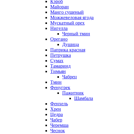
Кэроб
Майоран
Манго сушеный
Можжевеловая ягода
Мускатный орех
Нигелла
Черный тмин
Орегано
Душица
Паприка красная
Петрушка
Сумах
Тамаринд
Тимьян
Чабрец
Тмин
Фенугрек
Пажитник
Шамбала
Фенхель
Хрен
Цедра
Чабер
Черемша
Чеснок