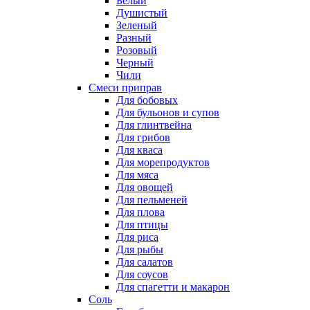
Белый
Душистый
Зеленый
Разный
Розовый
Черный
Чили
Смеси приправ
Для бобовых
Для бульонов и супов
Для глинтвейна
Для грибов
Для кваса
Для морепродуктов
Для мяса
Для овощей
Для пельменей
Для плова
Для птицы
Для риса
Для рыбы
Для салатов
Для соусов
Для спагетти и макарон
Соль