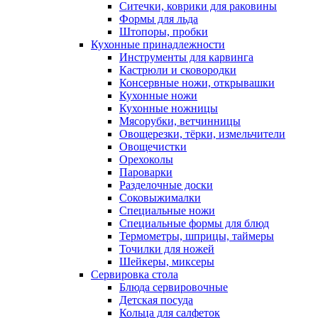
Ситечки, коврики для раковины
Формы для льда
Штопоры, пробки
Кухонные принадлежности
Инструменты для карвинга
Кастрюли и сковородки
Консервные ножи, открывашки
Кухонные ножи
Кухонные ножницы
Мясорубки, ветчинницы
Овощерезки, тёрки, измельчители
Овощечистки
Орехоколы
Пароварки
Разделочные доски
Соковыжималки
Специальные ножи
Специальные формы для блюд
Термометры, шприцы, таймеры
Точилки для ножей
Шейкеры, миксеры
Сервировка стола
Блюда сервировочные
Детская посуда
Кольца для салфеток