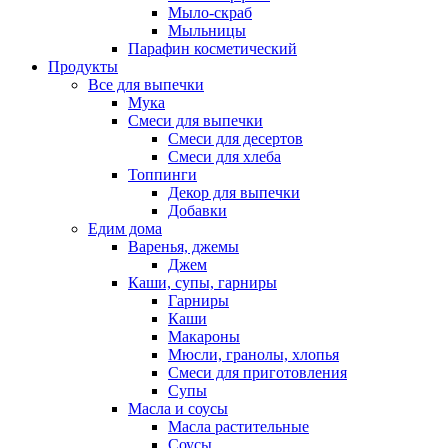
Мыло-скраб
Мыльницы
Парафин косметический
Продукты
Все для выпечки
Мука
Смеси для выпечки
Смеси для десертов
Смеси для хлеба
Топпинги
Декор для выпечки
Добавки
Едим дома
Варенья, джемы
Джем
Каши, супы, гарниры
Гарниры
Каши
Макароны
Мюсли, гранолы, хлопья
Смеси для приготовления
Супы
Масла и соусы
Масла растительные
Соусы