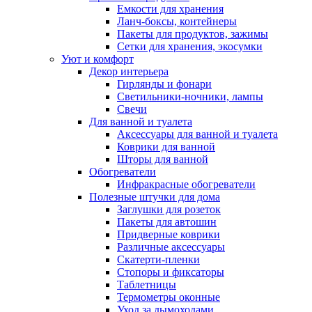
Емкости для хранения
Ланч-боксы, контейнеры
Пакеты для продуктов, зажимы
Сетки для хранения, экосумки
Уют и комфорт
Декор интерьера
Гирлянды и фонари
Светильники-ночники, лампы
Свечи
Для ванной и туалета
Аксессуары для ванной и туалета
Коврики для ванной
Шторы для ванной
Обогреватели
Инфракрасные обогреватели
Полезные штучки для дома
Заглушки для розеток
Пакеты для автошин
Придверные коврики
Различные аксессуары
Скатерти-пленки
Стопоры и фиксаторы
Таблетницы
Термометры оконные
Уход за дымоходами