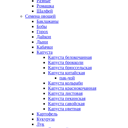
Разные
Ромашка
Шалфей
Семена овощей
Баклажаны
Бобы
Горох
Дайкон
Дыни
Кабачки
Капуста
Капуста белокочанная
Капуста брокколи
Капуста брюссельская
Капуста китайская
пак-чой
Капуста кольраби
Капуста краснокочанная
Капуста листовая
Капуста пекинская
Капуста савойская
Капуста цветная
Картофель
Кукуруза
Лук