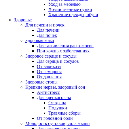
Уход за мебелью
Хозяйственные сумки
Хранение одежды, обуви
Здоровье
Для печени и почек
Для печени
Для почек
Здоровая кожа
Для заживления ран, ожогов
При кожных заболеваниях
Здоровое сердце и сосуды
Для сердца и сосудов
От варикоза
От геморроя
От давления
Здоровые стопы
Крепкие нервы, здоровый сон
Антистресс
Для крепкого сна
От храпа
Подушки
Травяные сборы
От головной боли
Молодость суставов, сила мышц
Для суставов и мышц