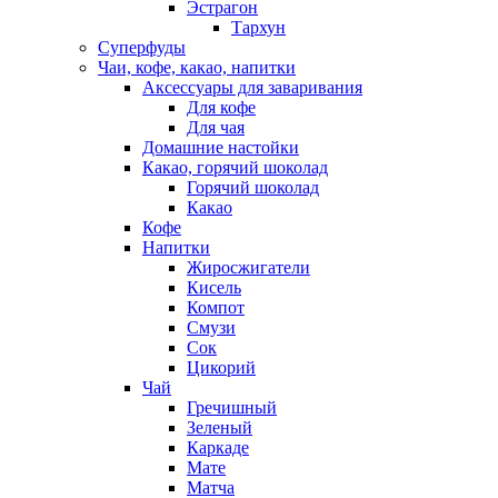
Эстрагон
Тархун
Суперфуды
Чаи, кофе, какао, напитки
Аксессуары для заваривания
Для кофе
Для чая
Домашние настойки
Какао, горячий шоколад
Горячий шоколад
Какао
Кофе
Напитки
Жиросжигатели
Кисель
Компот
Смузи
Сок
Цикорий
Чай
Гречишный
Зеленый
Каркаде
Мате
Матча