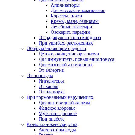
Аппликаторы
Для массажа и компрессов
Корсеты, пояса
Кремы, мази, бальзамы
Лечебные пластыри
Озокерит, парафин
От радикулита, остеохондроза
При ушибах, растяжениях
Общеукрепляющие средства
Детокс, очищение организма
Для иммунитета, повышения тонуса
Для мозговой активности
От аллергии
От простуды
Ингаляторы
От кашля
От насморка
При гормональных нарушениях
Для щитовидной железы
Женское здоровье
Мужское здоровье
При диабете
Разноплановые средства
Активаторы воды