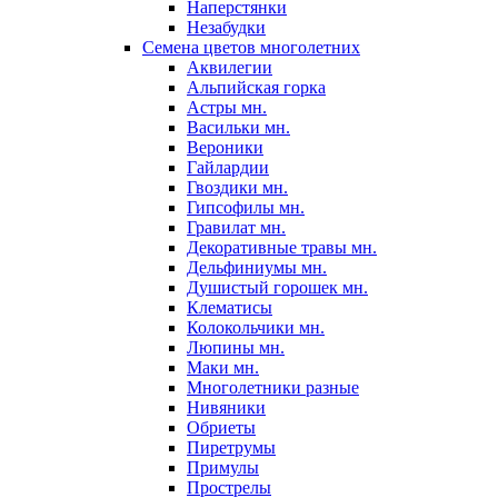
Наперстянки
Незабудки
Семена цветов многолетних
Аквилегии
Альпийская горка
Астры мн.
Васильки мн.
Вероники
Гайлардии
Гвоздики мн.
Гипсофилы мн.
Гравилат мн.
Декоративные травы мн.
Дельфиниумы мн.
Душистый горошек мн.
Клематисы
Колокольчики мн.
Люпины мн.
Маки мн.
Многолетники разные
Нивяники
Обриеты
Пиретрумы
Примулы
Прострелы