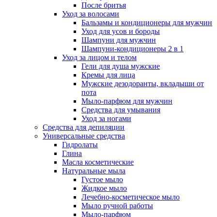
После бритья
Уход за волосами
Бальзамы и кондиционеры для мужчин
Уход для усов и бороды
Шампуни для мужчин
Шампуни-кондиционеры 2 в 1
Уход за лицом и телом
Гели для душа мужские
Кремы для лица
Мужские дезодоранты, вкладыши от
пота
Мыло-парфюм для мужчин
Средства для умывания
Уход за ногами
Средства для депиляции
Универсальные средства
Гидролаты
Глина
Масла косметические
Натуральные мыла
Густое мыло
Жидкое мыло
Лечебно-косметическое мыло
Мыло ручной работы
Мыло-парфюм