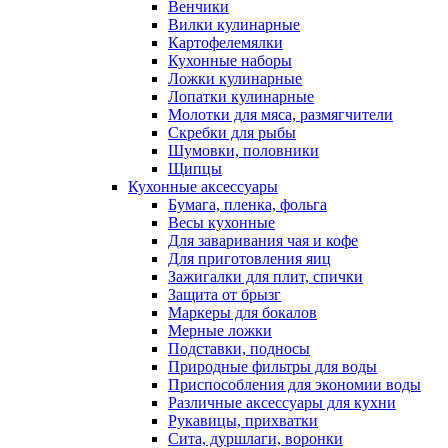
Венчики
Вилки кулинарные
Картофелемялки
Кухонные наборы
Ложки кулинарные
Лопатки кулинарные
Молотки для мяса, размягчители
Скребки для рыбы
Шумовки, половники
Щипцы
Кухонные аксессуары
Бумага, пленка, фольга
Весы кухонные
Для заваривания чая и кофе
Для приготовления яиц
Зажигалки для плит, спички
Защита от брызг
Маркеры для бокалов
Мерные ложки
Подставки, подносы
Природные фильтры для воды
Приспособления для экономии воды
Различные аксессуары для кухни
Рукавицы, прихватки
Сита, дуршлаги, воронки