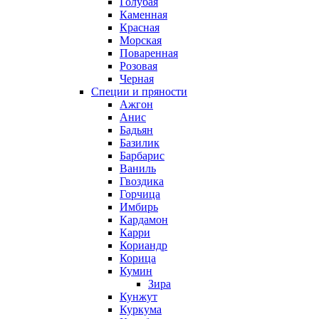
Голубая
Каменная
Красная
Морская
Поваренная
Розовая
Черная
Специи и пряности
Ажгон
Анис
Бадьян
Базилик
Барбарис
Ваниль
Гвоздика
Горчица
Имбирь
Кардамон
Карри
Кориандр
Корица
Кумин
Зира
Кунжут
Куркума