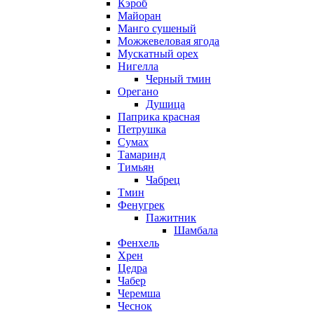
Кэроб
Майоран
Манго сушеный
Можжевеловая ягода
Мускатный орех
Нигелла
Черный тмин
Орегано
Душица
Паприка красная
Петрушка
Сумах
Тамаринд
Тимьян
Чабрец
Тмин
Фенугрек
Пажитник
Шамбала
Фенхель
Хрен
Цедра
Чабер
Черемша
Чеснок