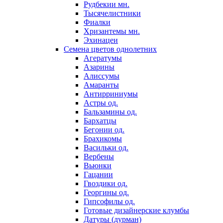
Рудбекии мн.
Тысячелистники
Фиалки
Хризантемы мн.
Эхинацеи
Семена цветов однолетних
Агератумы
Азарины
Алиссумы
Амаранты
Антирриниумы
Астры од.
Бальзамины од.
Бархатцы
Бегонии од.
Брахикомы
Васильки од.
Вербены
Вьюнки
Гацании
Гвоздики од.
Георгины од.
Гипсофилы од.
Готовые дизайнерские клумбы
Датуры (дурман)