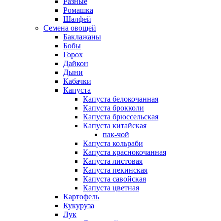
Разные
Ромашка
Шалфей
Семена овощей
Баклажаны
Бобы
Горох
Дайкон
Дыни
Кабачки
Капуста
Капуста белокочанная
Капуста брокколи
Капуста брюссельская
Капуста китайская
пак-чой
Капуста кольраби
Капуста краснокочанная
Капуста листовая
Капуста пекинская
Капуста савойская
Капуста цветная
Картофель
Кукуруза
Лук