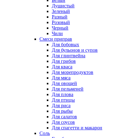
Белый
Душистый
Зеленый
Разный
Розовый
Черный
Чили
Смеси приправ
Для бобовых
Для бульонов и супов
Для глинтвейна
Для грибов
Для кваса
Для морепродуктов
Для мяса
Для овощей
Для пельменей
Для плова
Для птицы
Для риса
Для рыбы
Для салатов
Для соусов
Для спагетти и макарон
Соль