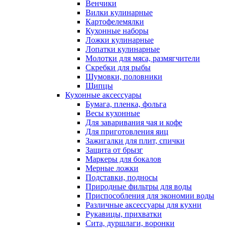
Венчики
Вилки кулинарные
Картофелемялки
Кухонные наборы
Ложки кулинарные
Лопатки кулинарные
Молотки для мяса, размягчители
Скребки для рыбы
Шумовки, половники
Щипцы
Кухонные аксессуары
Бумага, пленка, фольга
Весы кухонные
Для заваривания чая и кофе
Для приготовления яиц
Зажигалки для плит, спички
Защита от брызг
Маркеры для бокалов
Мерные ложки
Подставки, подносы
Природные фильтры для воды
Приспособления для экономии воды
Различные аксессуары для кухни
Рукавицы, прихватки
Сита, дуршлаги, воронки