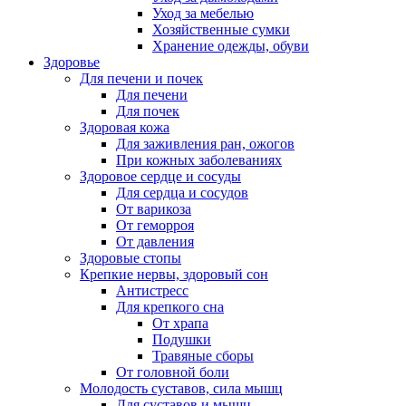
Уход за мебелью
Хозяйственные сумки
Хранение одежды, обуви
Здоровье
Для печени и почек
Для печени
Для почек
Здоровая кожа
Для заживления ран, ожогов
При кожных заболеваниях
Здоровое сердце и сосуды
Для сердца и сосудов
От варикоза
От геморроя
От давления
Здоровые стопы
Крепкие нервы, здоровый сон
Антистресс
Для крепкого сна
От храпа
Подушки
Травяные сборы
От головной боли
Молодость суставов, сила мышц
Для суставов и мышц