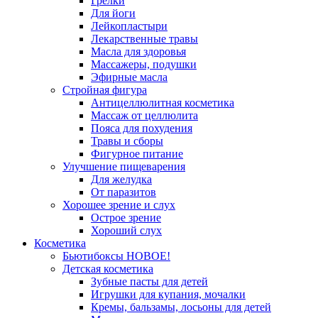
Грелки
Для йоги
Лейкопластыри
Лекарственные травы
Масла для здоровья
Массажеры, подушки
Эфирные масла
Стройная фигура
Антицеллюлитная косметика
Массаж от целлюлита
Пояса для похудения
Травы и сборы
Фигурное питание
Улучшение пищеварения
Для желудка
От паразитов
Хорошее зрение и слух
Острое зрение
Хороший слух
Косметика
Бьютибоксы НОВОЕ!
Детская косметика
Зубные пасты для детей
Игрушки для купания, мочалки
Кремы, бальзамы, лосьоны для детей