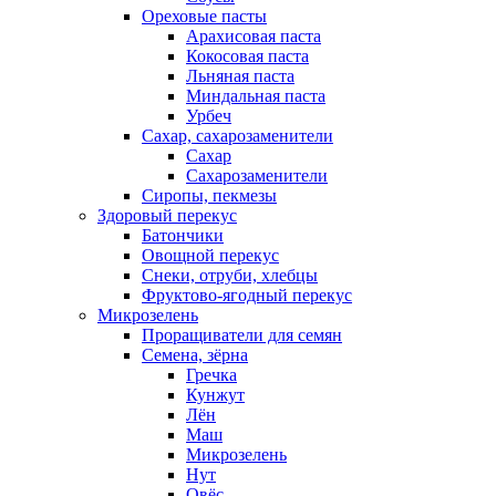
Ореховые пасты
Арахисовая паста
Кокосовая паста
Льняная паста
Миндальная паста
Урбеч
Сахар, сахарозаменители
Сахар
Сахарозаменители
Сиропы, пекмезы
Здоровый перекус
Батончики
Овощной перекус
Снеки, отруби, хлебцы
Фруктово-ягодный перекус
Микрозелень
Проращиватели для семян
Семена, зёрна
Гречка
Кунжут
Лён
Маш
Микрозелень
Нут
Овёс