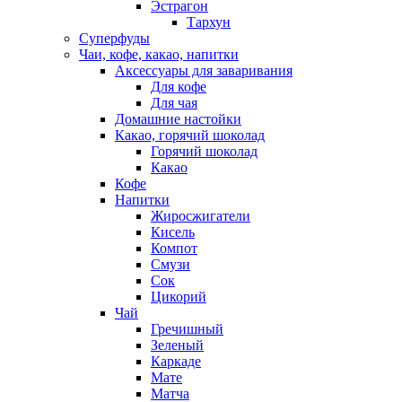
Эстрагон
Тархун
Суперфуды
Чаи, кофе, какао, напитки
Аксессуары для заваривания
Для кофе
Для чая
Домашние настойки
Какао, горячий шоколад
Горячий шоколад
Какао
Кофе
Напитки
Жиросжигатели
Кисель
Компот
Смузи
Сок
Цикорий
Чай
Гречишный
Зеленый
Каркаде
Мате
Матча