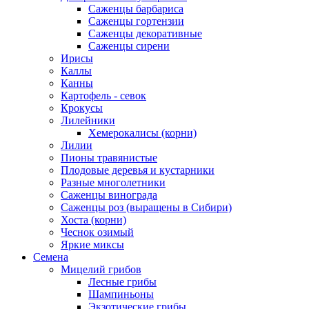
Саженцы барбариса
Саженцы гортензии
Саженцы декоративные
Саженцы сирени
Ирисы
Каллы
Канны
Картофель - севок
Крокусы
Лилейники
Хемерокалисы (корни)
Лилии
Пионы травянистые
Плодовые деревья и кустарники
Разные многолетники
Саженцы винограда
Саженцы роз (выращены в Сибири)
Хоста (корни)
Чеснок озимый
Яркие миксы
Семена
Мицелий грибов
Лесные грибы
Шампиньоны
Экзотические грибы