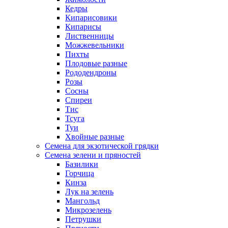
Кедры
Кипарисовики
Кипарисы
Лиственницы
Можжевельники
Пихты
Плодовые разные
Рододендроны
Розы
Сосны
Спиреи
Тис
Тсуга
Туи
Хвойные разные
Семена для экзотической грядки
Семена зелени и пряностей
Базилики
Горчица
Кинза
Лук на зелень
Мангольд
Микрозелень
Петрушки