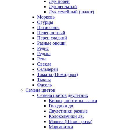
Лук порей
Лук репчатый
Лук семейный (шалот)
Морковь
Огурцы
Патиссоны
Перец острый
Перец сладкий
Разные овощи
Редис
Редька
Репа
Свекла
Сельдерей
Томаты (Помидоры)
Тыквы
Фасоль
Семена цветов
Семена цветов двулетних
Виолы, анютины глазки
Гвоздики дв.
Двулетники разные
Колокольчики дв.
Мальва (Шток - розы)
Маргаритки