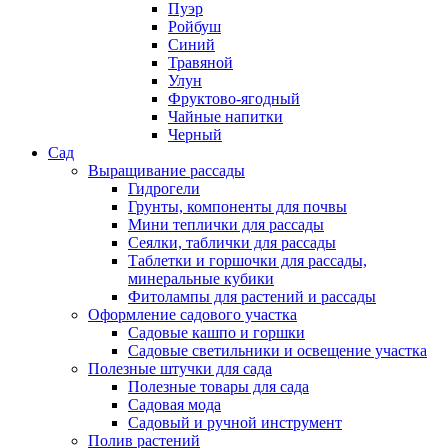
Пуэр
Ройбуш
Синий
Травяной
Улун
Фруктово-ягодный
Чайные напитки
Черный
Сад
Выращивание рассады
Гидрогели
Грунты, компоненты для почвы
Мини теплички для рассады
Сеялки, таблички для рассады
Таблетки и горшочки для рассады,
минеральные кубики
Фитолампы для растений и рассады
Оформление садового участка
Садовые кашпо и горшки
Садовые светильники и освещение участка
Полезные штучки для сада
Полезные товары для сада
Садовая мода
Садовый и ручной инструмент
Полив растений