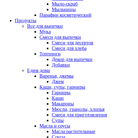
Мыло-скраб
Мыльницы
Парафин косметический
Продукты
Все для выпечки
Мука
Смеси для выпечки
Смеси для десертов
Смеси для хлеба
Топпинги
Декор для выпечки
Добавки
Едим дома
Варенья, джемы
Джем
Каши, супы, гарниры
Гарниры
Каши
Макароны
Мюсли, гранолы, хлопья
Смеси для приготовления
Супы
Масла и соусы
Масла растительные
Соусы