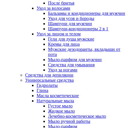
После бритья
Уход за волосами
Бальзамы и кондиционеры для мужчин
Уход для усов и бороды
Шампуни для мужчин
Шампуни-кондиционеры 2 в 1
Уход за лицом и телом
Гели для душа мужские
Кремы для лица
Мужские дезодоранты, вкладыши от
пота
Мыло-парфюм для мужчин
Средства для умывания
Уход за ногами
Средства для депиляции
Универсальные средства
Гидролаты
Глина
Масла косметические
Натуральные мыла
Густое мыло
Жидкое мыло
Лечебно-косметическое мыло
Мыло ручной работы
Мыло-парфюм