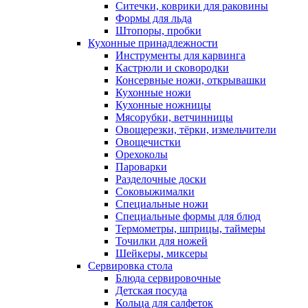
Ситечки, коврики для раковины
Формы для льда
Штопоры, пробки
Кухонные принадлежности
Инструменты для карвинга
Кастрюли и сковородки
Консервные ножи, открывашки
Кухонные ножи
Кухонные ножницы
Мясорубки, ветчинницы
Овощерезки, тёрки, измельчители
Овощечистки
Орехоколы
Пароварки
Разделочные доски
Соковыжималки
Специальные ножи
Специальные формы для блюд
Термометры, шприцы, таймеры
Точилки для ножей
Шейкеры, миксеры
Сервировка стола
Блюда сервировочные
Детская посуда
Кольца для салфеток