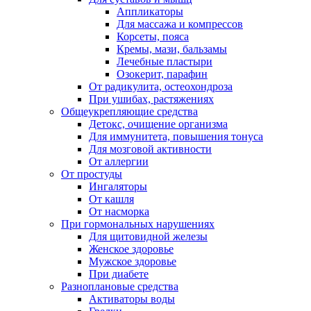
Аппликаторы
Для массажа и компрессов
Корсеты, пояса
Кремы, мази, бальзамы
Лечебные пластыри
Озокерит, парафин
От радикулита, остеохондроза
При ушибах, растяжениях
Общеукрепляющие средства
Детокс, очищение организма
Для иммунитета, повышения тонуса
Для мозговой активности
От аллергии
От простуды
Ингаляторы
От кашля
От насморка
При гормональных нарушениях
Для щитовидной железы
Женское здоровье
Мужское здоровье
При диабете
Разноплановые средства
Активаторы воды