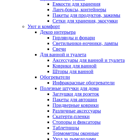
Емкости для хранения
Ланч-боксы, контейнеры
Пакеты для продуктов, зажимы
Сетки для хранения, экосумки
Уют и комфорт
Декор интерьера
Гирлянды и фонари
Светильники-ночники, лампы
Свечи
Для ванной и туалета
Аксессуары для ванной и туалета
Коврики для ванной
Шторы для ванной
Обогреватели
Инфракрасные обогреватели
Полезные штучки для дома
Заглушки для розеток
Пакеты для автошин
Придверные коврики
Различные аксессуары
Скатерти-пленки
Стопоры и фиксаторы
Таблетницы
Термометры оконные
Уход за дымоходами