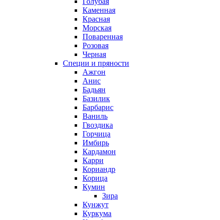
Голубая
Каменная
Красная
Морская
Поваренная
Розовая
Черная
Специи и пряности
Ажгон
Анис
Бадьян
Базилик
Барбарис
Ваниль
Гвоздика
Горчица
Имбирь
Кардамон
Карри
Кориандр
Корица
Кумин
Зира
Кунжут
Куркума