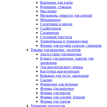
Корзинки для хлеба
Кувшины, стаканы
Масленки
Мельницы, емкости для специй
Менажницы
Салатники и миски
Салфетницы
Сахарницы
Столовый текстиль
Термобокалы и термокружки
Формы для подачи салатов, гарниров
Товары для выпечки, десертов
Аксессуары для выпечки
Бумага для выпечки, пакеты для
запекания
Для кондитерского декора
Кисточки кондитерские
Коврики для теста, запекания
Скалки
Формочки для печенья
Формы для выпечки
Формы для кексов
Формы для оладий, блинов
Формы для тортов
Хранение продуктов