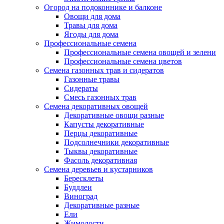
Огород на подоконнике и балконе
Овощи для дома
Травы для дома
Ягоды для дома
Профессиональные семена
Профессиональные семена овощей и зелени
Профессиональные семена цветов
Семена газонных трав и сидератов
Газонные травы
Сидераты
Смесь газонных трав
Семена декоративных овощей
Декоративные овощи разные
Капусты декоративные
Перцы декоративные
Подсолнечники декоративные
Тыквы декоративные
Фасоль декоративная
Семена деревьев и кустарников
Бересклеты
Буддлеи
Виноград
Декоративные разные
Ели
Жимолости