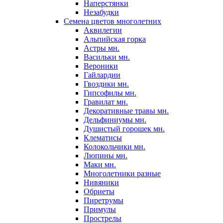
Наперстянки
Незабудки
Семена цветов многолетних
Аквилегии
Альпийская горка
Астры мн.
Васильки мн.
Вероники
Гайлардии
Гвоздики мн.
Гипсофилы мн.
Гравилат мн.
Декоративные травы мн.
Дельфиниумы мн.
Душистый горошек мн.
Клематисы
Колокольчики мн.
Люпины мн.
Маки мн.
Многолетники разные
Нивяники
Обриеты
Пиретрумы
Примулы
Прострелы