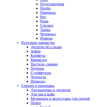
Подсолнечник
Полба
Пшеница
Рис
Рожь
Спельта
Тыква
Чечевица
Ячмень
Полезные лакомства
Десерты без сахара
Зефир
Конфеты
Мармелад
Пастила, смоква
Печенье
Сухофрукты
Чурчхела
Шоколад
Специи и приправы
Для выпечки и десертов
Для чая и кофе
Мельницы и аксессуары для специй
Перец