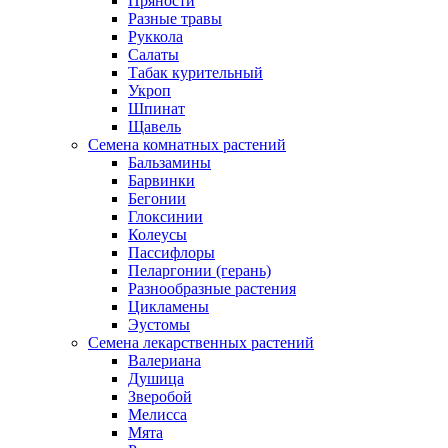
Пряности
Разные травы
Руккола
Салаты
Табак курительный
Укроп
Шпинат
Щавель
Семена комнатных растений
Бальзамины
Барвинки
Бегонии
Глоксинии
Колеусы
Пассифлоры
Пеларгонии (герань)
Разнообразные растения
Цикламены
Эустомы
Семена лекарственных растений
Валериана
Душица
Зверобой
Мелисса
Мята