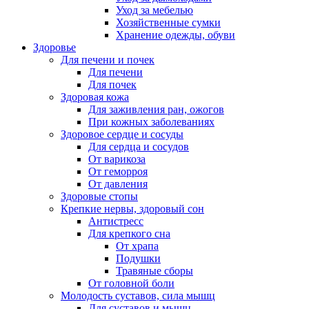
Уход за мебелью
Хозяйственные сумки
Хранение одежды, обуви
Здоровье
Для печени и почек
Для печени
Для почек
Здоровая кожа
Для заживления ран, ожогов
При кожных заболеваниях
Здоровое сердце и сосуды
Для сердца и сосудов
От варикоза
От геморроя
От давления
Здоровые стопы
Крепкие нервы, здоровый сон
Антистресс
Для крепкого сна
От храпа
Подушки
Травяные сборы
От головной боли
Молодость суставов, сила мышц
Для суставов и мышц