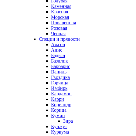
Голубая
Каменная
Красная
Морская
Поваренная
Розовая
Черная
Специи и пряности
Ажгон
Анис
Бадьян
Базилик
Барбарис
Ваниль
Гвоздика
Горчица
Имбирь
Кардамон
Карри
Кориандр
Корица
Кумин
Зира
Кунжут
Куркума