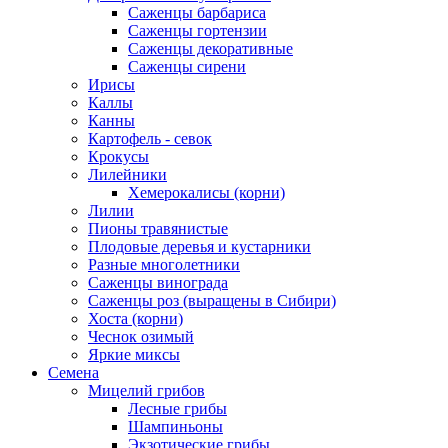
Саженцы барбариса
Саженцы гортензии
Саженцы декоративные
Саженцы сирени
Ирисы
Каллы
Канны
Картофель - севок
Крокусы
Лилейники
Хемерокалисы (корни)
Лилии
Пионы травянистые
Плодовые деревья и кустарники
Разные многолетники
Саженцы винограда
Саженцы роз (выращены в Сибири)
Хоста (корни)
Чеснок озимый
Яркие миксы
Семена
Мицелий грибов
Лесные грибы
Шампиньоны
Экзотические грибы