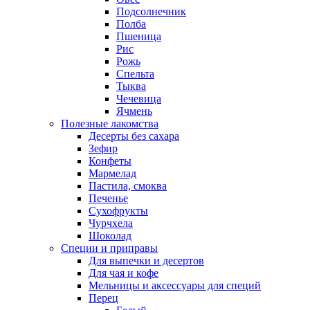
Подсолнечник
Полба
Пшеница
Рис
Рожь
Спельта
Тыква
Чечевица
Ячмень
Полезные лакомства
Десерты без сахара
Зефир
Конфеты
Мармелад
Пастила, смоква
Печенье
Сухофрукты
Чурчхела
Шоколад
Специи и приправы
Для выпечки и десертов
Для чая и кофе
Мельницы и аксессуары для специй
Перец