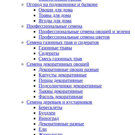
Огород на подоконнике и балконе
Овощи для дома
Травы для дома
Ягоды для дома
Профессиональные семена
Профессиональные семена овощей и зелени
Профессиональные семена цветов
Семена газонных трав и сидератов
Газонные травы
Сидераты
Смесь газонных трав
Семена декоративных овощей
Декоративные овощи разные
Капусты декоративные
Перцы декоративные
Подсолнечники декоративные
Тыквы декоративные
Фасоль декоративная
Семена деревьев и кустарников
Бересклеты
Буддлеи
Виноград
Декоративные разные
Ели
Жимолости