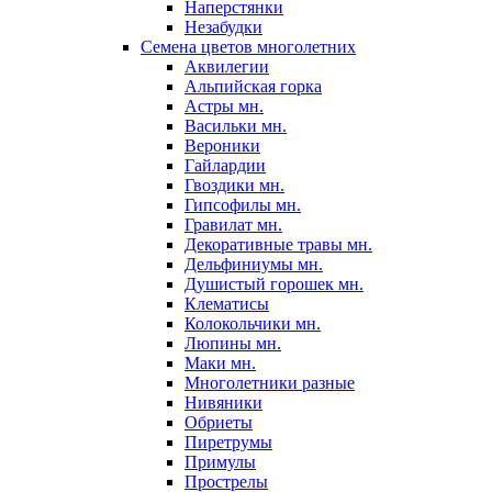
Наперстянки
Незабудки
Семена цветов многолетних
Аквилегии
Альпийская горка
Астры мн.
Васильки мн.
Вероники
Гайлардии
Гвоздики мн.
Гипсофилы мн.
Гравилат мн.
Декоративные травы мн.
Дельфиниумы мн.
Душистый горошек мн.
Клематисы
Колокольчики мн.
Люпины мн.
Маки мн.
Многолетники разные
Нивяники
Обриеты
Пиретрумы
Примулы
Прострелы