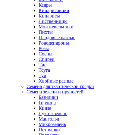
Кедры
Кипарисовики
Кипарисы
Лиственницы
Можжевельники
Пихты
Плодовые разные
Рододендроны
Розы
Сосны
Спиреи
Тис
Тсуга
Туи
Хвойные разные
Семена для экзотической грядки
Семена зелени и пряностей
Базилики
Горчица
Кинза
Лук на зелень
Мангольд
Микрозелень
Петрушки