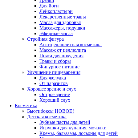
Грелки
Для йоги
Лейкопластыри
Лекарственные травы
Масла для здоровья
Массажеры, подушки
Эфирные масла
Стройная фигура
Антицеллюлитная косметика
Массаж от целлюлита
Пояса для похудения
Травы и сборы
Фигурное питание
Улучшение пищеварения
Для желудка
От паразитов
Хорошее зрение и слух
Острое зрение
Хороший слух
Косметика
Бьютибоксы НОВОЕ!
Детская косметика
Зубные пасты для детей
Игрушки для купания, мочалки
Кремы, бальзамы, лосьоны для детей