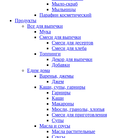
Мыло-скраб
Мыльницы
Парафин косметический
Продукты
Все для выпечки
Мука
Смеси для выпечки
Смеси для десертов
Смеси для хлеба
Топпинги
Декор для выпечки
Добавки
Едим дома
Варенья, джемы
Джем
Каши, супы, гарниры
Гарниры
Каши
Макароны
Мюсли, гранолы, хлопья
Смеси для приготовления
Супы
Масла и соусы
Масла растительные
Соусы