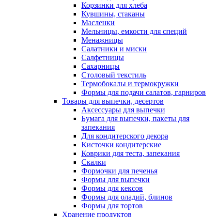
Корзинки для хлеба
Кувшины, стаканы
Масленки
Мельницы, емкости для специй
Менажницы
Салатники и миски
Салфетницы
Сахарницы
Столовый текстиль
Термобокалы и термокружки
Формы для подачи салатов, гарниров
Товары для выпечки, десертов
Аксессуары для выпечки
Бумага для выпечки, пакеты для
запекания
Для кондитерского декора
Кисточки кондитерские
Коврики для теста, запекания
Скалки
Формочки для печенья
Формы для выпечки
Формы для кексов
Формы для оладий, блинов
Формы для тортов
Хранение продуктов