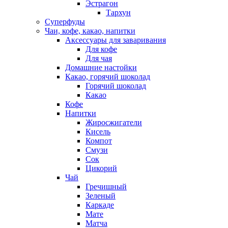
Эстрагон
Тархун
Суперфуды
Чаи, кофе, какао, напитки
Аксессуары для заваривания
Для кофе
Для чая
Домашние настойки
Какао, горячий шоколад
Горячий шоколад
Какао
Кофе
Напитки
Жиросжигатели
Кисель
Компот
Смузи
Сок
Цикорий
Чай
Гречишный
Зеленый
Каркаде
Мате
Матча