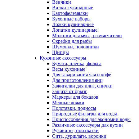
Венчики
Вилки кулинарные
Картофелемялки
Кухонные наборы
Ложки кулинарные
Лопатки кулинарные
Молотки для мяса, размягчители
Скребки для рыбы
Шумовки, половники
Щипцы
Кухонные аксессуары
Бумага, пленка, фольга
Весы кухонные
Для заваривания чая и кофе
Для приготовления яиц
Зажигалки для плит, спички
Защита от брызг
Маркеры для бокалов
Мерные ложки
Подставки, подносы
Природные фильтры для воды
Приспособления для экономии воды
Различные аксессуары для кухни
Рукавицы, прихватки
Сита, дуршлаги, воронки