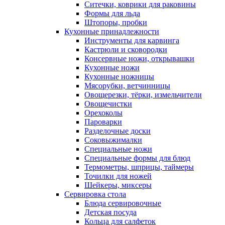
Ситечки, коврики для раковины
Формы для льда
Штопоры, пробки
Кухонные принадлежности
Инструменты для карвинга
Кастрюли и сковородки
Консервные ножи, открывашки
Кухонные ножи
Кухонные ножницы
Мясорубки, ветчинницы
Овощерезки, тёрки, измельчители
Овощечистки
Орехоколы
Пароварки
Разделочные доски
Соковыжималки
Специальные ножи
Специальные формы для блюд
Термометры, шприцы, таймеры
Точилки для ножей
Шейкеры, миксеры
Сервировка стола
Блюда сервировочные
Детская посуда
Кольца для салфеток