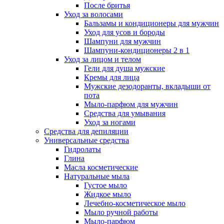
После бритья
Уход за волосами
Бальзамы и кондиционеры для мужчин
Уход для усов и бороды
Шампуни для мужчин
Шампуни-кондиционеры 2 в 1
Уход за лицом и телом
Гели для душа мужские
Кремы для лица
Мужские дезодоранты, вкладыши от
пота
Мыло-парфюм для мужчин
Средства для умывания
Уход за ногами
Средства для депиляции
Универсальные средства
Гидролаты
Глина
Масла косметические
Натуральные мыла
Густое мыло
Жидкое мыло
Лечебно-косметическое мыло
Мыло ручной работы
Мыло-парфюм