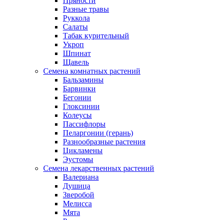
Пряности
Разные травы
Руккола
Салаты
Табак курительный
Укроп
Шпинат
Щавель
Семена комнатных растений
Бальзамины
Барвинки
Бегонии
Глоксинии
Колеусы
Пассифлоры
Пеларгонии (герань)
Разнообразные растения
Цикламены
Эустомы
Семена лекарственных растений
Валериана
Душица
Зверобой
Мелисса
Мята