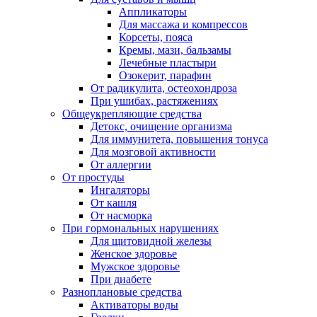
Аппликаторы
Для массажа и компрессов
Корсеты, пояса
Кремы, мази, бальзамы
Лечебные пластыри
Озокерит, парафин
От радикулита, остеохондроза
При ушибах, растяжениях
Общеукрепляющие средства
Детокс, очищение организма
Для иммунитета, повышения тонуса
Для мозговой активности
От аллергии
От простуды
Ингаляторы
От кашля
От насморка
При гормональных нарушениях
Для щитовидной железы
Женское здоровье
Мужское здоровье
При диабете
Разноплановые средства
Активаторы воды