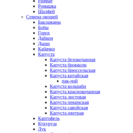
Разные
Ромашка
Шалфей
Семена овощей
Баклажаны
Бобы
Горох
Дайкон
Дыни
Кабачки
Капуста
Капуста белокочанная
Капуста брокколи
Капуста брюссельская
Капуста китайская
пак-чой
Капуста кольраби
Капуста краснокочанная
Капуста листовая
Капуста пекинская
Капуста савойская
Капуста цветная
Картофель
Кукуруза
Лук