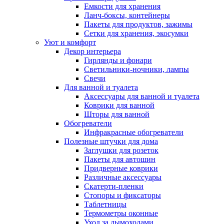
Емкости для хранения
Ланч-боксы, контейнеры
Пакеты для продуктов, зажимы
Сетки для хранения, экосумки
Уют и комфорт
Декор интерьера
Гирлянды и фонари
Светильники-ночники, лампы
Свечи
Для ванной и туалета
Аксессуары для ванной и туалета
Коврики для ванной
Шторы для ванной
Обогреватели
Инфракрасные обогреватели
Полезные штучки для дома
Заглушки для розеток
Пакеты для автошин
Придверные коврики
Различные аксессуары
Скатерти-пленки
Стопоры и фиксаторы
Таблетницы
Термометры оконные
Уход за дымоходами