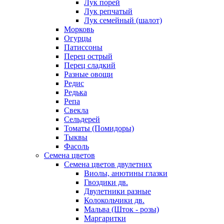
Лук порей
Лук репчатый
Лук семейный (шалот)
Морковь
Огурцы
Патиссоны
Перец острый
Перец сладкий
Разные овощи
Редис
Редька
Репа
Свекла
Сельдерей
Томаты (Помидоры)
Тыквы
Фасоль
Семена цветов
Семена цветов двулетних
Виолы, анютины глазки
Гвоздики дв.
Двулетники разные
Колокольчики дв.
Мальва (Шток - розы)
Маргаритки