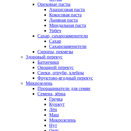
Ореховые пасты
Арахисовая паста
Кокосовая паста
Льняная паста
Миндальная паста
Урбеч
Сахар, сахарозаменители
Сахар
Сахарозаменители
Сиропы, пекмезы
Здоровый перекус
Батончики
Овощной перекус
Снеки, отруби, хлебцы
Фруктово-ягодный перекус
Микрозелень
Проращиватели для семян
Семена, зёрна
Гречка
Кунжут
Лён
Маш
Микрозелень
Нут
Овёс