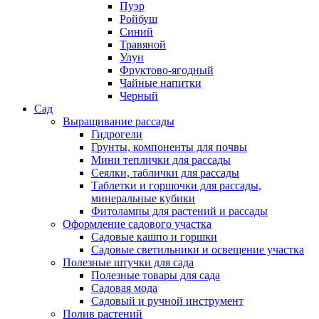
Пуэр
Ройбуш
Синий
Травяной
Улун
Фруктово-ягодный
Чайные напитки
Черный
Сад
Выращивание рассады
Гидрогели
Грунты, компоненты для почвы
Мини теплички для рассады
Сеялки, таблички для рассады
Таблетки и горшочки для рассады,
минеральные кубики
Фитолампы для растений и рассады
Оформление садового участка
Садовые кашпо и горшки
Садовые светильники и освещение участка
Полезные штучки для сада
Полезные товары для сада
Садовая мода
Садовый и ручной инструмент
Полив растений