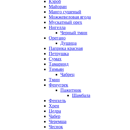
Кэроб
Майоран
Манго сушеный
Можжевеловая ягода
Мускатный орех
Нигелла
Черный тмин
Орегано
Душица
Паприка красная
Петрушка
Сумах
Тамаринд
Тимьян
Чабрец
Тмин
Фенугрек
Пажитник
Шамбала
Фенхель
Хрен
Цедра
Чабер
Черемша
Чеснок