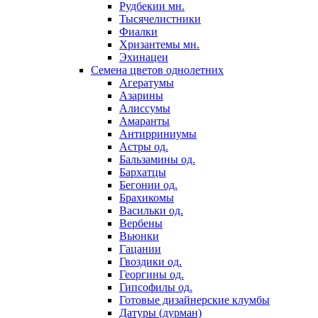
Рудбекии мн.
Тысячелистники
Фиалки
Хризантемы мн.
Эхинацеи
Семена цветов однолетних
Агератумы
Азарины
Алиссумы
Амаранты
Антирриниумы
Астры од.
Бальзамины од.
Бархатцы
Бегонии од.
Брахикомы
Васильки од.
Вербены
Вьюнки
Гацании
Гвоздики од.
Георгины од.
Гипсофилы од.
Готовые дизайнерские клумбы
Датуры (дурман)