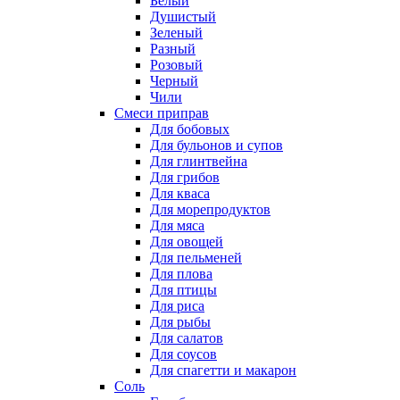
Белый
Душистый
Зеленый
Разный
Розовый
Черный
Чили
Смеси приправ
Для бобовых
Для бульонов и супов
Для глинтвейна
Для грибов
Для кваса
Для морепродуктов
Для мяса
Для овощей
Для пельменей
Для плова
Для птицы
Для риса
Для рыбы
Для салатов
Для соусов
Для спагетти и макарон
Соль