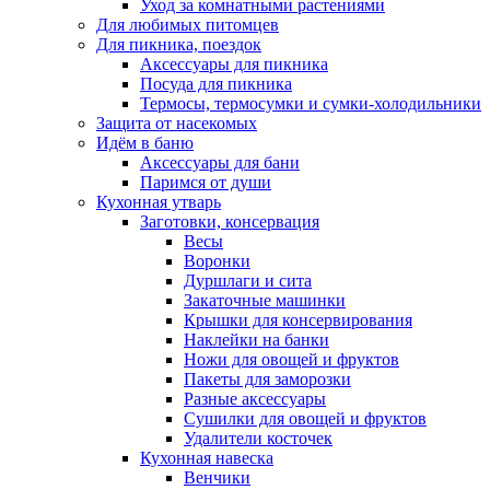
Уход за комнатными растениями
Для любимых питомцев
Для пикника, поездок
Аксессуары для пикника
Посуда для пикника
Термосы, термосумки и сумки-холодильники
Защита от насекомых
Идём в баню
Аксессуары для бани
Паримся от души
Кухонная утварь
Заготовки, консервация
Весы
Воронки
Дуршлаги и сита
Закаточные машинки
Крышки для консервирования
Наклейки на банки
Ножи для овощей и фруктов
Пакеты для заморозки
Разные аксессуары
Сушилки для овощей и фруктов
Удалители косточек
Кухонная навеска
Венчики