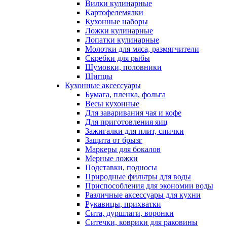
Вилки кулинарные
Картофелемялки
Кухонные наборы
Ложки кулинарные
Лопатки кулинарные
Молотки для мяса, размягчители
Скребки для рыбы
Шумовки, половники
Щипцы
Кухонные аксессуары
Бумага, пленка, фольга
Весы кухонные
Для заваривания чая и кофе
Для приготовления яиц
Зажигалки для плит, спички
Защита от брызг
Маркеры для бокалов
Мерные ложки
Подставки, подносы
Природные фильтры для воды
Приспособления для экономии воды
Различные аксессуары для кухни
Рукавицы, прихватки
Сита, дуршлаги, воронки
Ситечки, коврики для раковины