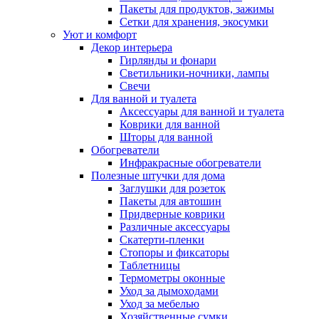
Пакеты для продуктов, зажимы
Сетки для хранения, экосумки
Уют и комфорт
Декор интерьера
Гирлянды и фонари
Светильники-ночники, лампы
Свечи
Для ванной и туалета
Аксессуары для ванной и туалета
Коврики для ванной
Шторы для ванной
Обогреватели
Инфракрасные обогреватели
Полезные штучки для дома
Заглушки для розеток
Пакеты для автошин
Придверные коврики
Различные аксессуары
Скатерти-пленки
Стопоры и фиксаторы
Таблетницы
Термометры оконные
Уход за дымоходами
Уход за мебелью
Хозяйственные сумки