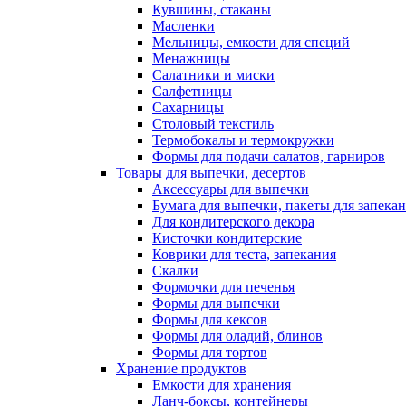
Кувшины, стаканы
Масленки
Мельницы, емкости для специй
Менажницы
Салатники и миски
Салфетницы
Сахарницы
Столовый текстиль
Термобокалы и термокружки
Формы для подачи салатов, гарниров
Товары для выпечки, десертов
Аксессуары для выпечки
Бумага для выпечки, пакеты для запека
Для кондитерского декора
Кисточки кондитерские
Коврики для теста, запекания
Скалки
Формочки для печенья
Формы для выпечки
Формы для кексов
Формы для оладий, блинов
Формы для тортов
Хранение продуктов
Емкости для хранения
Ланч-боксы, контейнеры