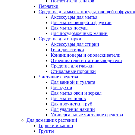
Поглотители запахов
Перчатки
Средства для мытья посуды, овощей и фрукто
Аксессуары для мытья
Для мытья овощей и фруктов
Для мытья посуды
Для посудомоечных машин
Средства для стирки
Аксессуары для стирки
Гели для стирки
Кондиционеры и ополаскиватели
Отбеливатели и пятновыводители
Средства для глажки
Стиральные порошки
Чистящие средства
Для ванной и туалета
Для кухни
Для мытья окон и зеркал
Для мытья полов
Для прочистки труб
Для удаления накипи
Универсальные чистящие средства
Для домашних растений
Горшки и кашпо
Грунты