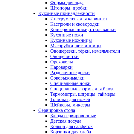
Формы для льда
Штопоры, пробки
Кухонные принадлежности
Инструменты для карвинга
Кастрюли и сковородки
Консервные ножи, открывашки
Кухонные ножи
Кухонные ножницы
Мясорубки, ветчинницы
Овощерезки, тёрки, измельчители
Овощечистки
Орехоколы
Пароварки
Разделочные доски
Соковыжималки
Специальные ножи
Специальные формы для блюд
Термометры, шприцы, таймеры
Точилки для ножей
Шейкеры, миксеры
Сервировка стола
Блюда сервировочные
Детская посуда
Кольца для салфеток
Корзинки для хлеба