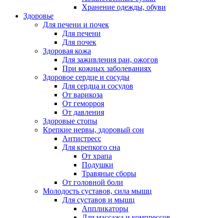
Хранение одежды, обуви
Здоровье
Для печени и почек
Для печени
Для почек
Здоровая кожа
Для заживления ран, ожогов
При кожных заболеваниях
Здоровое сердце и сосуды
Для сердца и сосудов
От варикоза
От геморроя
От давления
Здоровые стопы
Крепкие нервы, здоровый сон
Антистресс
Для крепкого сна
От храпа
Подушки
Травяные сборы
От головной боли
Молодость суставов, сила мышц
Для суставов и мышц
Аппликаторы
Для массажа и компрессов