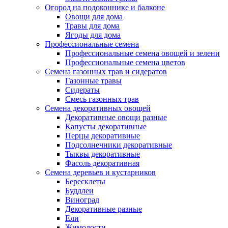
Огород на подоконнике и балконе
Овощи для дома
Травы для дома
Ягоды для дома
Профессиональные семена
Профессиональные семена овощей и зелени
Профессиональные семена цветов
Семена газонных трав и сидератов
Газонные травы
Сидераты
Смесь газонных трав
Семена декоративных овощей
Декоративные овощи разные
Капусты декоративные
Перцы декоративные
Подсолнечники декоративные
Тыквы декоративные
Фасоль декоративная
Семена деревьев и кустарников
Бересклеты
Буддлеи
Виноград
Декоративные разные
Ели
Жимолости