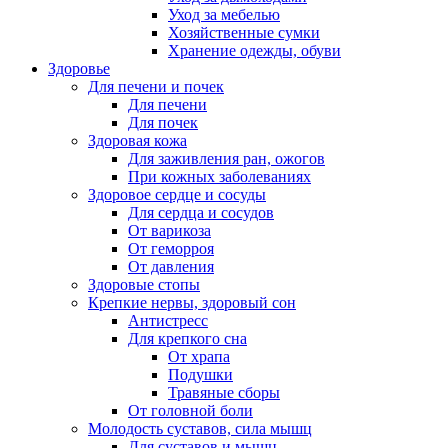
Уход за мебелью
Хозяйственные сумки
Хранение одежды, обуви
Здоровье
Для печени и почек
Для печени
Для почек
Здоровая кожа
Для заживления ран, ожогов
При кожных заболеваниях
Здоровое сердце и сосуды
Для сердца и сосудов
От варикоза
От геморроя
От давления
Здоровые стопы
Крепкие нервы, здоровый сон
Антистресс
Для крепкого сна
От храпа
Подушки
Травяные сборы
От головной боли
Молодость суставов, сила мышц
Для суставов и мышц