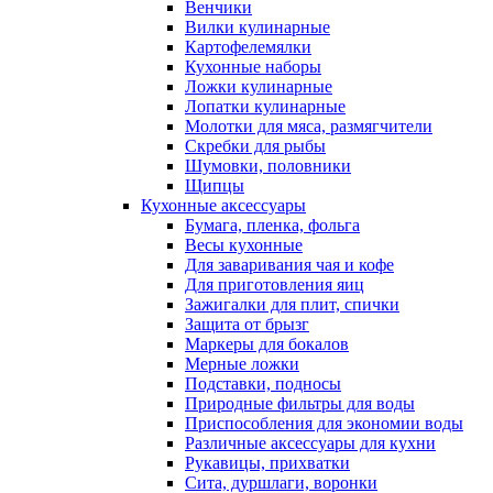
Венчики
Вилки кулинарные
Картофелемялки
Кухонные наборы
Ложки кулинарные
Лопатки кулинарные
Молотки для мяса, размягчители
Скребки для рыбы
Шумовки, половники
Щипцы
Кухонные аксессуары
Бумага, пленка, фольга
Весы кухонные
Для заваривания чая и кофе
Для приготовления яиц
Зажигалки для плит, спички
Защита от брызг
Маркеры для бокалов
Мерные ложки
Подставки, подносы
Природные фильтры для воды
Приспособления для экономии воды
Различные аксессуары для кухни
Рукавицы, прихватки
Сита, дуршлаги, воронки