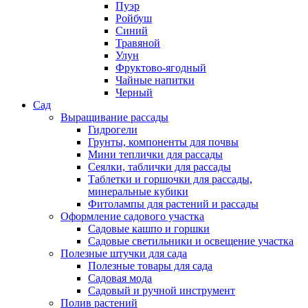
Пуэр
Ройбуш
Синий
Травяной
Улун
Фруктово-ягодный
Чайные напитки
Черный
Сад
Выращивание рассады
Гидрогели
Грунты, компоненты для почвы
Мини теплички для рассады
Сеялки, таблички для рассады
Таблетки и горшочки для рассады,
минеральные кубики
Фитолампы для растений и рассады
Оформление садового участка
Садовые кашпо и горшки
Садовые светильники и освещение участка
Полезные штучки для сада
Полезные товары для сада
Садовая мода
Садовый и ручной инструмент
Полив растений