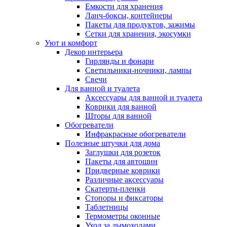
Емкости для хранения
Ланч-боксы, контейнеры
Пакеты для продуктов, зажимы
Сетки для хранения, экосумки
Уют и комфорт
Декор интерьера
Гирлянды и фонари
Светильники-ночники, лампы
Свечи
Для ванной и туалета
Аксессуары для ванной и туалета
Коврики для ванной
Шторы для ванной
Обогреватели
Инфракрасные обогреватели
Полезные штучки для дома
Заглушки для розеток
Пакеты для автошин
Придверные коврики
Различные аксессуары
Скатерти-пленки
Стопоры и фиксаторы
Таблетницы
Термометры оконные
Уход за дымоходами