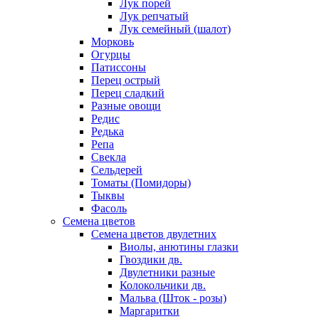
Лук порей
Лук репчатый
Лук семейный (шалот)
Морковь
Огурцы
Патиссоны
Перец острый
Перец сладкий
Разные овощи
Редис
Редька
Репа
Свекла
Сельдерей
Томаты (Помидоры)
Тыквы
Фасоль
Семена цветов
Семена цветов двулетних
Виолы, анютины глазки
Гвоздики дв.
Двулетники разные
Колокольчики дв.
Мальва (Шток - розы)
Маргаритки