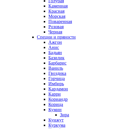
Голубая
Каменная
Красная
Морская
Поваренная
Розовая
Черная
Специи и пряности
Ажгон
Анис
Бадьян
Базилик
Барбарис
Ваниль
Гвоздика
Горчица
Имбирь
Кардамон
Карри
Кориандр
Корица
Кумин
Зира
Кунжут
Куркума