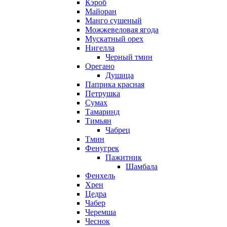
Кэроб
Майоран
Манго сушеный
Можжевеловая ягода
Мускатный орех
Нигелла
Черный тмин
Орегано
Душица
Паприка красная
Петрушка
Сумах
Тамаринд
Тимьян
Чабрец
Тмин
Фенугрек
Пажитник
Шамбала
Фенхель
Хрен
Цедра
Чабер
Черемша
Чеснок