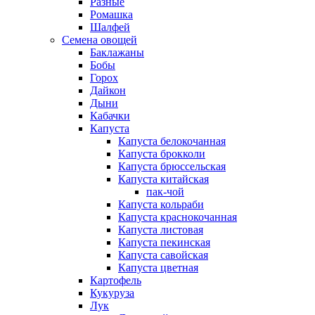
Разные
Ромашка
Шалфей
Семена овощей
Баклажаны
Бобы
Горох
Дайкон
Дыни
Кабачки
Капуста
Капуста белокочанная
Капуста брокколи
Капуста брюссельская
Капуста китайская
пак-чой
Капуста кольраби
Капуста краснокочанная
Капуста листовая
Капуста пекинская
Капуста савойская
Капуста цветная
Картофель
Кукуруза
Лук