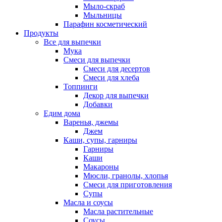
Мыло-скраб
Мыльницы
Парафин косметический
Продукты
Все для выпечки
Мука
Смеси для выпечки
Смеси для десертов
Смеси для хлеба
Топпинги
Декор для выпечки
Добавки
Едим дома
Варенья, джемы
Джем
Каши, супы, гарниры
Гарниры
Каши
Макароны
Мюсли, гранолы, хлопья
Смеси для приготовления
Супы
Масла и соусы
Масла растительные
Соусы