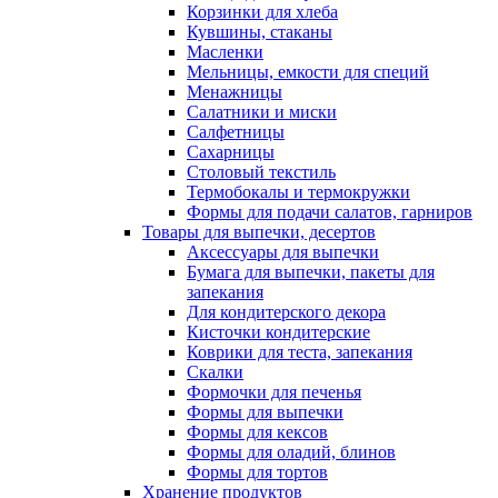
Корзинки для хлеба
Кувшины, стаканы
Масленки
Мельницы, емкости для специй
Менажницы
Салатники и миски
Салфетницы
Сахарницы
Столовый текстиль
Термобокалы и термокружки
Формы для подачи салатов, гарниров
Товары для выпечки, десертов
Аксессуары для выпечки
Бумага для выпечки, пакеты для
запекания
Для кондитерского декора
Кисточки кондитерские
Коврики для теста, запекания
Скалки
Формочки для печенья
Формы для выпечки
Формы для кексов
Формы для оладий, блинов
Формы для тортов
Хранение продуктов