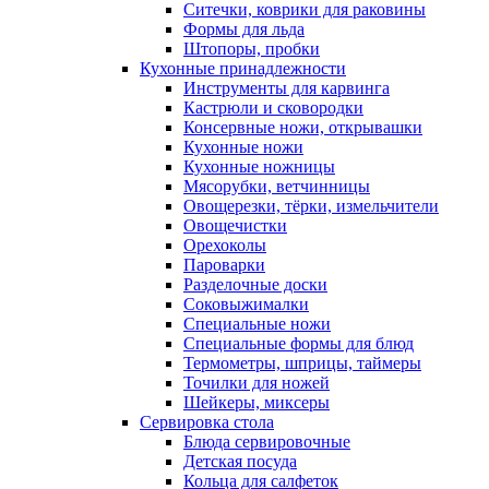
Ситечки, коврики для раковины
Формы для льда
Штопоры, пробки
Кухонные принадлежности
Инструменты для карвинга
Кастрюли и сковородки
Консервные ножи, открывашки
Кухонные ножи
Кухонные ножницы
Мясорубки, ветчинницы
Овощерезки, тёрки, измельчители
Овощечистки
Орехоколы
Пароварки
Разделочные доски
Соковыжималки
Специальные ножи
Специальные формы для блюд
Термометры, шприцы, таймеры
Точилки для ножей
Шейкеры, миксеры
Сервировка стола
Блюда сервировочные
Детская посуда
Кольца для салфеток