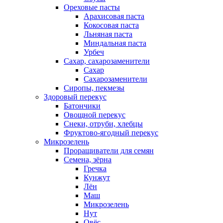
Ореховые пасты
Арахисовая паста
Кокосовая паста
Льняная паста
Миндальная паста
Урбеч
Сахар, сахарозаменители
Сахар
Сахарозаменители
Сиропы, пекмезы
Здоровый перекус
Батончики
Овощной перекус
Снеки, отруби, хлебцы
Фруктово-ягодный перекус
Микрозелень
Проращиватели для семян
Семена, зёрна
Гречка
Кунжут
Лён
Маш
Микрозелень
Нут
Овёс