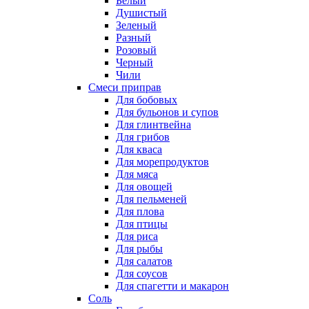
Белый
Душистый
Зеленый
Разный
Розовый
Черный
Чили
Смеси приправ
Для бобовых
Для бульонов и супов
Для глинтвейна
Для грибов
Для кваса
Для морепродуктов
Для мяса
Для овощей
Для пельменей
Для плова
Для птицы
Для риса
Для рыбы
Для салатов
Для соусов
Для спагетти и макарон
Соль