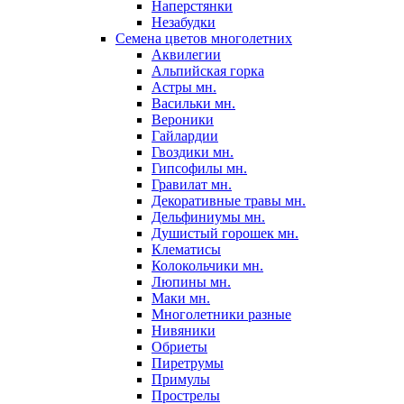
Наперстянки
Незабудки
Семена цветов многолетних
Аквилегии
Альпийская горка
Астры мн.
Васильки мн.
Вероники
Гайлардии
Гвоздики мн.
Гипсофилы мн.
Гравилат мн.
Декоративные травы мн.
Дельфиниумы мн.
Душистый горошек мн.
Клематисы
Колокольчики мн.
Люпины мн.
Маки мн.
Многолетники разные
Нивяники
Обриеты
Пиретрумы
Примулы
Прострелы