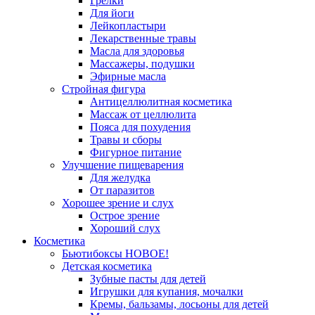
Грелки
Для йоги
Лейкопластыри
Лекарственные травы
Масла для здоровья
Массажеры, подушки
Эфирные масла
Стройная фигура
Антицеллюлитная косметика
Массаж от целлюлита
Пояса для похудения
Травы и сборы
Фигурное питание
Улучшение пищеварения
Для желудка
От паразитов
Хорошее зрение и слух
Острое зрение
Хороший слух
Косметика
Бьютибоксы НОВОЕ!
Детская косметика
Зубные пасты для детей
Игрушки для купания, мочалки
Кремы, бальзамы, лосьоны для детей