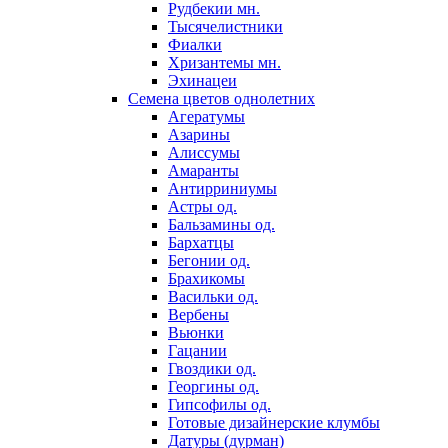
Рудбекии мн.
Тысячелистники
Фиалки
Хризантемы мн.
Эхинацеи
Семена цветов однолетних
Агератумы
Азарины
Алиссумы
Амаранты
Антирриниумы
Астры од.
Бальзамины од.
Бархатцы
Бегонии од.
Брахикомы
Васильки од.
Вербены
Вьюнки
Гацании
Гвоздики од.
Георгины од.
Гипсофилы од.
Готовые дизайнерские клумбы
Датуры (дурман)