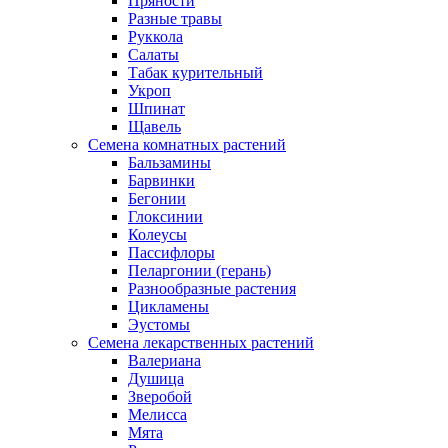
Пряности
Разные травы
Руккола
Салаты
Табак курительный
Укроп
Шпинат
Щавель
Семена комнатных растений
Бальзамины
Барвинки
Бегонии
Глоксинии
Колеусы
Пассифлоры
Пеларгонии (герань)
Разнообразные растения
Цикламены
Эустомы
Семена лекарственных растений
Валериана
Душица
Зверобой
Мелисса
Мята