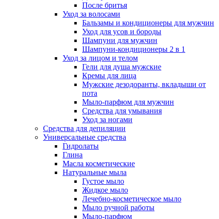
После бритья
Уход за волосами
Бальзамы и кондиционеры для мужчин
Уход для усов и бороды
Шампуни для мужчин
Шампуни-кондиционеры 2 в 1
Уход за лицом и телом
Гели для душа мужские
Кремы для лица
Мужские дезодоранты, вкладыши от
пота
Мыло-парфюм для мужчин
Средства для умывания
Уход за ногами
Средства для депиляции
Универсальные средства
Гидролаты
Глина
Масла косметические
Натуральные мыла
Густое мыло
Жидкое мыло
Лечебно-косметическое мыло
Мыло ручной работы
Мыло-парфюм