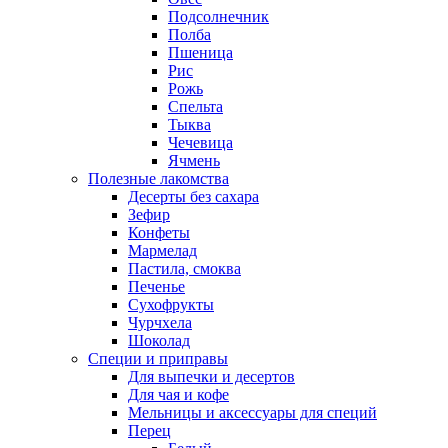
Подсолнечник
Полба
Пшеница
Рис
Рожь
Спельта
Тыква
Чечевица
Ячмень
Полезные лакомства
Десерты без сахара
Зефир
Конфеты
Мармелад
Пастила, смоква
Печенье
Сухофрукты
Чурчхела
Шоколад
Специи и приправы
Для выпечки и десертов
Для чая и кофе
Мельницы и аксессуары для специй
Перец