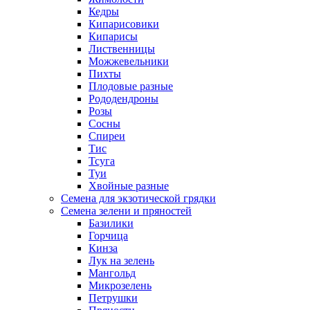
Кедры
Кипарисовики
Кипарисы
Лиственницы
Можжевельники
Пихты
Плодовые разные
Рододендроны
Розы
Сосны
Спиреи
Тис
Тсуга
Туи
Хвойные разные
Семена для экзотической грядки
Семена зелени и пряностей
Базилики
Горчица
Кинза
Лук на зелень
Мангольд
Микрозелень
Петрушки