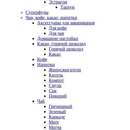
Эстрагон
Тархун
Суперфуды
Чаи, кофе, какао, напитки
Аксессуары для заваривания
Для кофе
Для чая
Домашние настойки
Какао, горячий шоколад
Горячий шоколад
Какао
Кофе
Напитки
Жиросжигатели
Кисель
Компот
Смузи
Сок
Цикорий
Чай
Гречишный
Зеленый
Каркаде
Мате
Матча