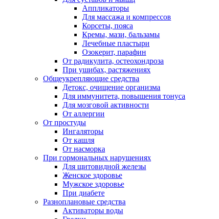
Аппликаторы
Для массажа и компрессов
Корсеты, пояса
Кремы, мази, бальзамы
Лечебные пластыри
Озокерит, парафин
От радикулита, остеохондроза
При ушибах, растяжениях
Общеукрепляющие средства
Детокс, очищение организма
Для иммунитета, повышения тонуса
Для мозговой активности
От аллергии
От простуды
Ингаляторы
От кашля
От насморка
При гормональных нарушениях
Для щитовидной железы
Женское здоровье
Мужское здоровье
При диабете
Разноплановые средства
Активаторы воды