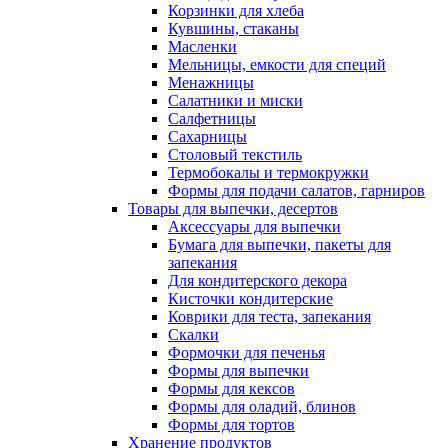
Корзинки для хлеба
Кувшины, стаканы
Масленки
Мельницы, емкости для специй
Менажницы
Салатники и миски
Салфетницы
Сахарницы
Столовый текстиль
Термобокалы и термокружки
Формы для подачи салатов, гарниров
Товары для выпечки, десертов
Аксессуары для выпечки
Бумага для выпечки, пакеты для
запекания
Для кондитерского декора
Кисточки кондитерские
Коврики для теста, запекания
Скалки
Формочки для печенья
Формы для выпечки
Формы для кексов
Формы для оладий, блинов
Формы для тортов
Хранение продуктов