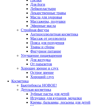
Грелки
Для йоги
Лейкопластыри
Лекарственные травы
Масла для здоровья
Массажеры, подушки
Эфирные масла
Стройная фигура
Антицеллюлитная косметика
Массаж от целлюлита
Пояса для похудения
Травы и сборы
Фигурное питание
Улучшение пищеварения
Для желудка
От паразитов
Хорошее зрение и слух
Острое зрение
Хороший слух
Косметика
Бьютибоксы НОВОЕ!
Детская косметика
Зубные пасты для детей
Игрушки для купания, мочалки
Кремы, бальзамы, лосьоны для детей