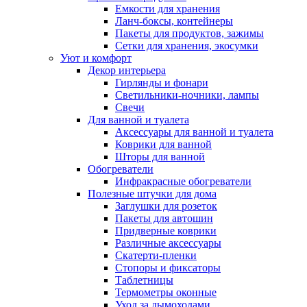
Емкости для хранения
Ланч-боксы, контейнеры
Пакеты для продуктов, зажимы
Сетки для хранения, экосумки
Уют и комфорт
Декор интерьера
Гирлянды и фонари
Светильники-ночники, лампы
Свечи
Для ванной и туалета
Аксессуары для ванной и туалета
Коврики для ванной
Шторы для ванной
Обогреватели
Инфракрасные обогреватели
Полезные штучки для дома
Заглушки для розеток
Пакеты для автошин
Придверные коврики
Различные аксессуары
Скатерти-пленки
Стопоры и фиксаторы
Таблетницы
Термометры оконные
Уход за дымоходами