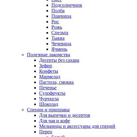
Подсолнечник
Полба
Пшеница
Рис
Рожь
Спельта
Тыква
Чечевица
Ячмень
Полезные лакомства
Десерты без сахара
Зефир
Конфеты
Мармелад
Пастила, смоква
Печенье
Сухофрукты
Чурчхела
Шоколад
Специи и приправы
Для выпечки и десертов
Для чая и кофе
Мельницы и аксессуары для специй
Перец