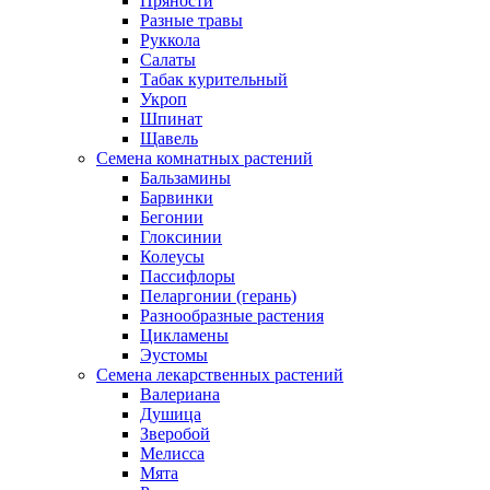
Пряности
Разные травы
Руккола
Салаты
Табак курительный
Укроп
Шпинат
Щавель
Семена комнатных растений
Бальзамины
Барвинки
Бегонии
Глоксинии
Колеусы
Пассифлоры
Пеларгонии (герань)
Разнообразные растения
Цикламены
Эустомы
Семена лекарственных растений
Валериана
Душица
Зверобой
Мелисса
Мята