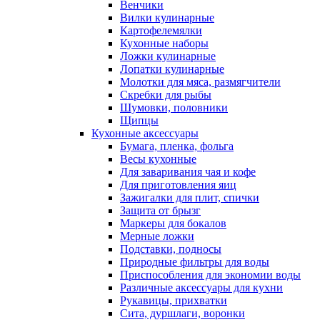
Венчики
Вилки кулинарные
Картофелемялки
Кухонные наборы
Ложки кулинарные
Лопатки кулинарные
Молотки для мяса, размягчители
Скребки для рыбы
Шумовки, половники
Щипцы
Кухонные аксессуары
Бумага, пленка, фольга
Весы кухонные
Для заваривания чая и кофе
Для приготовления яиц
Зажигалки для плит, спички
Защита от брызг
Маркеры для бокалов
Мерные ложки
Подставки, подносы
Природные фильтры для воды
Приспособления для экономии воды
Различные аксессуары для кухни
Рукавицы, прихватки
Сита, дуршлаги, воронки