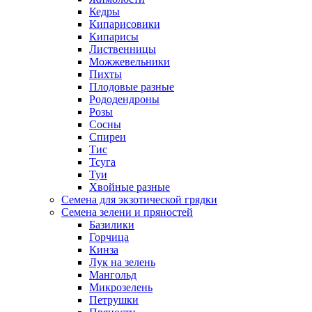
Кедры
Кипарисовики
Кипарисы
Лиственницы
Можжевельники
Пихты
Плодовые разные
Рододендроны
Розы
Сосны
Спиреи
Тис
Тсуга
Туи
Хвойные разные
Семена для экзотической грядки
Семена зелени и пряностей
Базилики
Горчица
Кинза
Лук на зелень
Мангольд
Микрозелень
Петрушки