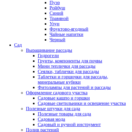
Пуэр
Ройбуш
Синий
Травяной
Улун
Фруктово-ягодный
Чайные напитки
Черный
Сад
Выращивание рассады
Гидрогели
Грунты, компоненты для почвы
Мини теплички для рассады
Сеялки, таблички для рассады
Таблетки и горшочки для рассады,
минеральные кубики
Фитолампы для растений и рассады
Оформление садового участка
Садовые кашпо и горшки
Садовые светильники и освещение участка
Полезные штучки для сада
Полезные товары для сада
Садовая мода
Садовый и ручной инструмент
Полив растений