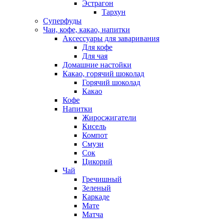
Эстрагон
Тархун
Суперфуды
Чаи, кофе, какао, напитки
Аксессуары для заваривания
Для кофе
Для чая
Домашние настойки
Какао, горячий шоколад
Горячий шоколад
Какао
Кофе
Напитки
Жиросжигатели
Кисель
Компот
Смузи
Сок
Цикорий
Чай
Гречишный
Зеленый
Каркаде
Мате
Матча