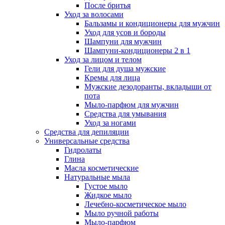
После бритья
Уход за волосами
Бальзамы и кондиционеры для мужчин
Уход для усов и бороды
Шампуни для мужчин
Шампуни-кондиционеры 2 в 1
Уход за лицом и телом
Гели для душа мужские
Кремы для лица
Мужские дезодоранты, вкладыши от
пота
Мыло-парфюм для мужчин
Средства для умывания
Уход за ногами
Средства для депиляции
Универсальные средства
Гидролаты
Глина
Масла косметические
Натуральные мыла
Густое мыло
Жидкое мыло
Лечебно-косметическое мыло
Мыло ручной работы
Мыло-парфюм