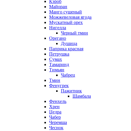
Кэроб
Майоран
Манго сушеный
Можжевеловая ягода
Мускатный орех
Нигелла
Черный тмин
Орегано
Душица
Паприка красная
Петрушка
Сумах
Тамаринд
Тимьян
Чабрец
Тмин
Фенугрек
Пажитник
Шамбала
Фенхель
Хрен
Цедра
Чабер
Черемша
Чеснок