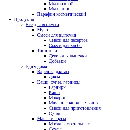
Мыло-скраб
Мыльницы
Парафин косметический
Продукты
Все для выпечки
Мука
Смеси для выпечки
Смеси для десертов
Смеси для хлеба
Топпинги
Декор для выпечки
Добавки
Едим дома
Варенья, джемы
Джем
Каши, супы, гарниры
Гарниры
Каши
Макароны
Мюсли, гранолы, хлопья
Смеси для приготовления
Супы
Масла и соусы
Масла растительные
Соусы