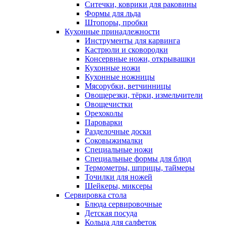
Ситечки, коврики для раковины
Формы для льда
Штопоры, пробки
Кухонные принадлежности
Инструменты для карвинга
Кастрюли и сковородки
Консервные ножи, открывашки
Кухонные ножи
Кухонные ножницы
Мясорубки, ветчинницы
Овощерезки, тёрки, измельчители
Овощечистки
Орехоколы
Пароварки
Разделочные доски
Соковыжималки
Специальные ножи
Специальные формы для блюд
Термометры, шприцы, таймеры
Точилки для ножей
Шейкеры, миксеры
Сервировка стола
Блюда сервировочные
Детская посуда
Кольца для салфеток