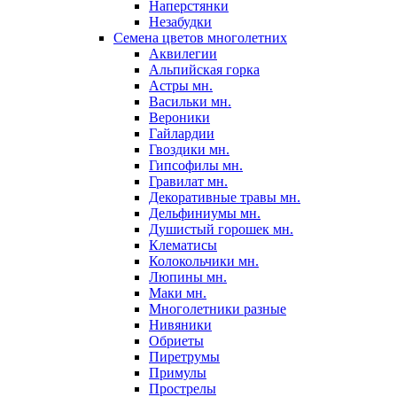
Наперстянки
Незабудки
Семена цветов многолетних
Аквилегии
Альпийская горка
Астры мн.
Васильки мн.
Вероники
Гайлардии
Гвоздики мн.
Гипсофилы мн.
Гравилат мн.
Декоративные травы мн.
Дельфиниумы мн.
Душистый горошек мн.
Клематисы
Колокольчики мн.
Люпины мн.
Маки мн.
Многолетники разные
Нивяники
Обриеты
Пиретрумы
Примулы
Прострелы