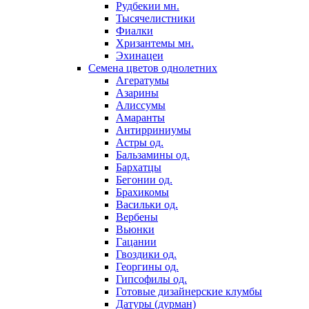
Рудбекии мн.
Тысячелистники
Фиалки
Хризантемы мн.
Эхинацеи
Семена цветов однолетних
Агератумы
Азарины
Алиссумы
Амаранты
Антирриниумы
Астры од.
Бальзамины од.
Бархатцы
Бегонии од.
Брахикомы
Васильки од.
Вербены
Вьюнки
Гацании
Гвоздики од.
Георгины од.
Гипсофилы од.
Готовые дизайнерские клумбы
Датуры (дурман)