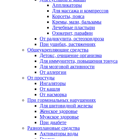
Аппликаторы
Для массажа и компрессов
Корсеты, пояса
Кремы, мази, бальзамы
Лечебные пластыри
Озокерит, парафин
От радикулита, остеохондроза
При ушибах, растяжениях
Общеукрепляющие средства
Детокс, очищение организма
Для иммунитета, повышения тонуса
Для мозговой активности
От аллергии
От простуды
Ингаляторы
От кашля
От насморка
При гормональных нарушениях
Для щитовидной железы
Женское здоровье
Мужское здоровье
При диабете
Разноплановые средства
Активаторы воды