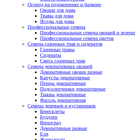
Огород на подоконнике и балконе
Овощи для дома
Травы для дома
Ягоды для дома
Профессиональные семена
Профессиональные семена овощей и зелени
Профессиональные семена цветов
Семена газонных трав и сидератов
Газонные травы
Сидераты
Смесь газонных трав
Семена декоративных овощей
Декоративные овощи разные
Капусты декоративные
Перцы декоративные
Подсолнечники декоративные
Тыквы декоративные
Фасоль декоративная
Семена деревьев и кустарников
Бересклеты
Буддлеи
Виноград
Декоративные разные
Ели
Жимолости