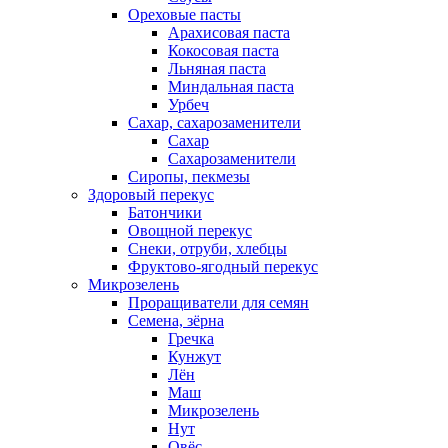
Ореховые пасты
Арахисовая паста
Кокосовая паста
Льняная паста
Миндальная паста
Урбеч
Сахар, сахарозаменители
Сахар
Сахарозаменители
Сиропы, пекмезы
Здоровый перекус
Батончики
Овощной перекус
Снеки, отруби, хлебцы
Фруктово-ягодный перекус
Микрозелень
Проращиватели для семян
Семена, зёрна
Гречка
Кунжут
Лён
Маш
Микрозелень
Нут
Овёс