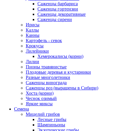
Саженцы барбариса
Саженцы гортензии
Саженцы декоративные
Саженцы сирени
Ирисы
Каллы
Канны
Картофель - севок
Крокусы
Лилейники
Хемерокалисы (корни)
Лилии
Пионы травянистые
Плодовые деревья и кустарники
Разные многолетники
Саженцы винограда
Саженцы роз (выращены в Сибири)
Хоста (корни)
Чеснок озимый
Яркие миксы
Семена
Мицелий грибов
Лесные грибы
Шампиньоны
Экзотические грибы