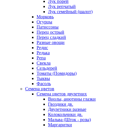
Лук порей
Лук репчатый
Лук семейный (шалот)
Морковь
Огурцы
Патиссоны
Перец острый
Перец сладкий
Разные овощи
Редис
Редька
Репа
Свекла
Сельдерей
Томаты (Помидоры)
Тыквы
Фасоль
Семена цветов
Семена цветов двулетних
Виолы, анютины глазки
Гвоздики дв.
Двулетники разные
Колокольчики дв.
Мальва (Шток - розы)
Маргаритки