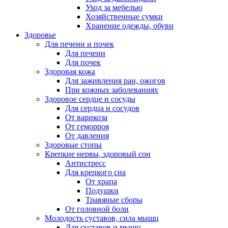
Уход за мебелью
Хозяйственные сумки
Хранение одежды, обуви
Здоровье
Для печени и почек
Для печени
Для почек
Здоровая кожа
Для заживления ран, ожогов
При кожных заболеваниях
Здоровое сердце и сосуды
Для сердца и сосудов
От варикоза
От геморроя
От давления
Здоровые стопы
Крепкие нервы, здоровый сон
Антистресс
Для крепкого сна
От храпа
Подушки
Травяные сборы
От головной боли
Молодость суставов, сила мышц
Для суставов и мышц