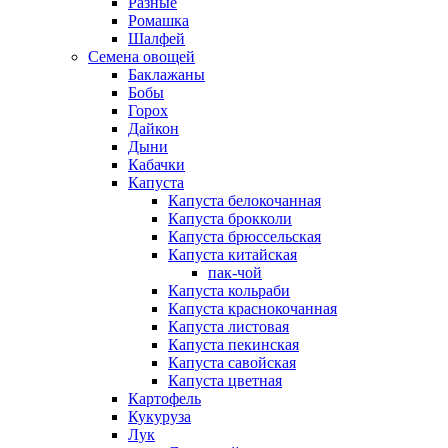
Разные
Ромашка
Шалфей
Семена овощей
Баклажаны
Бобы
Горох
Дайкон
Дыни
Кабачки
Капуста
Капуста белокочанная
Капуста брокколи
Капуста брюссельская
Капуста китайская
пак-чой
Капуста кольраби
Капуста краснокочанная
Капуста листовая
Капуста пекинская
Капуста савойская
Капуста цветная
Картофель
Кукуруза
Лук