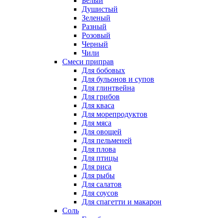
Белый
Душистый
Зеленый
Разный
Розовый
Черный
Чили
Смеси приправ
Для бобовых
Для бульонов и супов
Для глинтвейна
Для грибов
Для кваса
Для морепродуктов
Для мяса
Для овощей
Для пельменей
Для плова
Для птицы
Для риса
Для рыбы
Для салатов
Для соусов
Для спагетти и макарон
Соль