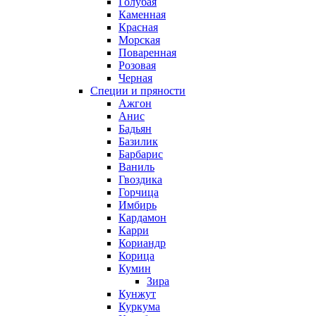
Голубая
Каменная
Красная
Морская
Поваренная
Розовая
Черная
Специи и пряности
Ажгон
Анис
Бадьян
Базилик
Барбарис
Ваниль
Гвоздика
Горчица
Имбирь
Кардамон
Карри
Кориандр
Корица
Кумин
Зира
Кунжут
Куркума