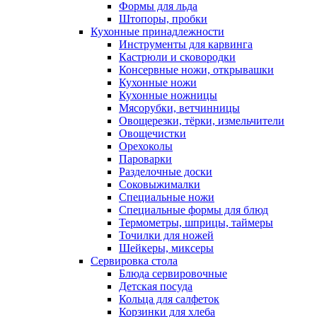
Формы для льда
Штопоры, пробки
Кухонные принадлежности
Инструменты для карвинга
Кастрюли и сковородки
Консервные ножи, открывашки
Кухонные ножи
Кухонные ножницы
Мясорубки, ветчинницы
Овощерезки, тёрки, измельчители
Овощечистки
Орехоколы
Пароварки
Разделочные доски
Соковыжималки
Специальные ножи
Специальные формы для блюд
Термометры, шприцы, таймеры
Точилки для ножей
Шейкеры, миксеры
Сервировка стола
Блюда сервировочные
Детская посуда
Кольца для салфеток
Корзинки для хлеба