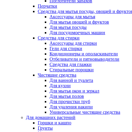
Поглотители запахов
Перчатки
Средства для мытья посуды, овощей и фрукто
Аксессуары для мытья
Для мытья овощей и фруктов
Для мытья посуды
Для посудомоечных машин
Средства для стирки
Аксессуары для стирки
Гели для стирки
Кондиционеры и ополаскиватели
Отбеливатели и пятновыводители
Средства для глажки
Стиральные порошки
Чистящие средства
Для ванной и туалета
Для кухни
Для мытья окон и зеркал
Для мытья полов
Для прочистки труб
Для удаления накипи
Универсальные чистящие средства
Для домашних растений
Горшки и кашпо
Грунты