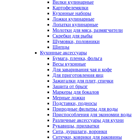
Вилки кулинарные
Картофелемялки
Кухонные наборы
Ложки кулинарные
Лопатки кулинарные
Молотки для мяса, размягчители
Скребки для рыбы
Шумовки, половники
Щипцы
Кухонные аксессуары
Бумага, пленка, фольга
Весы кухонные
Для заваривания чая и кофе
Для приготовления яиц
Зажигалки для плит, спички
Защита от брызг
Маркеры для бокалов
Мерные ложки
Подставки, подносы
Природные фильтры для воды
Приспособления для экономии воды
Различные аксессуары для кухни
Рукавицы, прихватки
Сита, дуршлаги, воронки
Ситечки, коврики для раковины