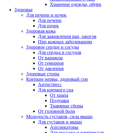
Хранение одежды, обуви
Здоровье
Для печени и почек
Для печени
Для почек
Здоровая кожа
Для заживления ран, ожогов
При кожных заболеваниях
Здоровое сердце и сосуды
Для сердца и сосудов
От варикоза
От геморроя
От давления
Здоровые стопы
Крепкие нервы, здоровый сон
Антистресс
Для крепкого сна
От храпа
Подушки
Травяные сборы
От головной боли
Молодость суставов, сила мышц
Для суставов и мышц
Аппликаторы
Для массажа и компрессов