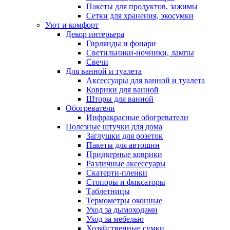
Пакеты для продуктов, зажимы
Сетки для хранения, экосумки
Уют и комфорт
Декор интерьера
Гирлянды и фонари
Светильники-ночники, лампы
Свечи
Для ванной и туалета
Аксессуары для ванной и туалета
Коврики для ванной
Шторы для ванной
Обогреватели
Инфракрасные обогреватели
Полезные штучки для дома
Заглушки для розеток
Пакеты для автошин
Придверные коврики
Различные аксессуары
Скатерти-пленки
Стопоры и фиксаторы
Таблетницы
Термометры оконные
Уход за дымоходами
Уход за мебелью
Хозяйственные сумки