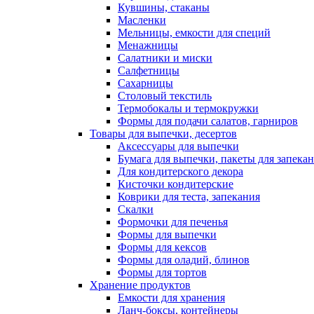
Кувшины, стаканы
Масленки
Мельницы, емкости для специй
Менажницы
Салатники и миски
Салфетницы
Сахарницы
Столовый текстиль
Термобокалы и термокружки
Формы для подачи салатов, гарниров
Товары для выпечки, десертов
Аксессуары для выпечки
Бумага для выпечки, пакеты для запека
Для кондитерского декора
Кисточки кондитерские
Коврики для теста, запекания
Скалки
Формочки для печенья
Формы для выпечки
Формы для кексов
Формы для оладий, блинов
Формы для тортов
Хранение продуктов
Емкости для хранения
Ланч-боксы, контейнеры