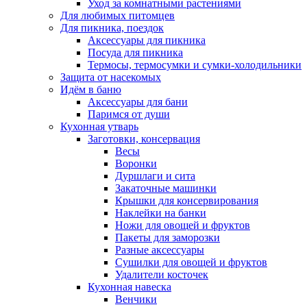
Уход за комнатными растениями
Для любимых питомцев
Для пикника, поездок
Аксессуары для пикника
Посуда для пикника
Термосы, термосумки и сумки-холодильники
Защита от насекомых
Идём в баню
Аксессуары для бани
Паримся от души
Кухонная утварь
Заготовки, консервация
Весы
Воронки
Дуршлаги и сита
Закаточные машинки
Крышки для консервирования
Наклейки на банки
Ножи для овощей и фруктов
Пакеты для заморозки
Разные аксессуары
Сушилки для овощей и фруктов
Удалители косточек
Кухонная навеска
Венчики