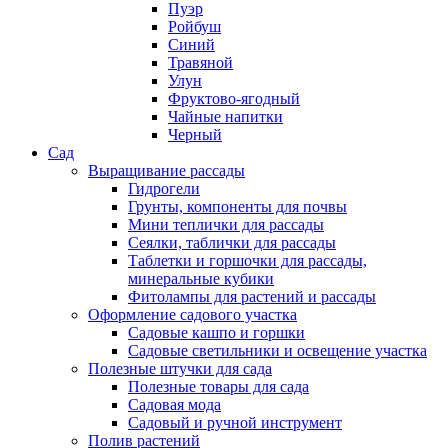
Пуэр
Ройбуш
Синий
Травяной
Улун
Фруктово-ягодный
Чайные напитки
Черный
Сад
Выращивание рассады
Гидрогели
Грунты, компоненты для почвы
Мини теплички для рассады
Сеялки, таблички для рассады
Таблетки и горшочки для рассады,
минеральные кубики
Фитолампы для растений и рассады
Оформление садового участка
Садовые кашпо и горшки
Садовые светильники и освещение участка
Полезные штучки для сада
Полезные товары для сада
Садовая мода
Садовый и ручной инструмент
Полив растений