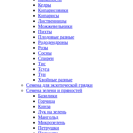
Кедры
Кипарисовики
Кипарисы
Лиственницы
Можжевельники
Пихты
Плодовые разные
Рододендроны
Розы
Сосны
Спиреи
Тис
Тсуга
Туи
Хвойные разные
Семена для экзотической грядки
Семена зелени и пряностей
Базилики
Горчица
Кинза
Лук на зелень
Мангольд
Микрозелень
Петрушки