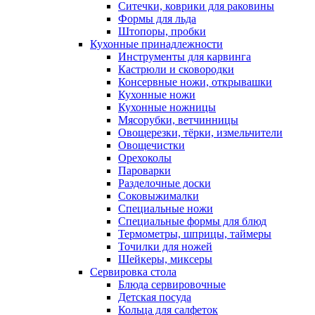
Ситечки, коврики для раковины
Формы для льда
Штопоры, пробки
Кухонные принадлежности
Инструменты для карвинга
Кастрюли и сковородки
Консервные ножи, открывашки
Кухонные ножи
Кухонные ножницы
Мясорубки, ветчинницы
Овощерезки, тёрки, измельчители
Овощечистки
Орехоколы
Пароварки
Разделочные доски
Соковыжималки
Специальные ножи
Специальные формы для блюд
Термометры, шприцы, таймеры
Точилки для ножей
Шейкеры, миксеры
Сервировка стола
Блюда сервировочные
Детская посуда
Кольца для салфеток