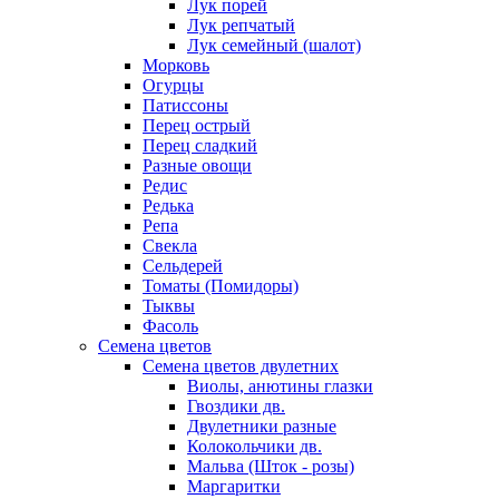
Лук порей
Лук репчатый
Лук семейный (шалот)
Морковь
Огурцы
Патиссоны
Перец острый
Перец сладкий
Разные овощи
Редис
Редька
Репа
Свекла
Сельдерей
Томаты (Помидоры)
Тыквы
Фасоль
Семена цветов
Семена цветов двулетних
Виолы, анютины глазки
Гвоздики дв.
Двулетники разные
Колокольчики дв.
Мальва (Шток - розы)
Маргаритки