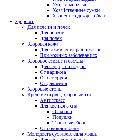
Уход за мебелью
Хозяйственные сумки
Хранение одежды, обуви
Здоровье
Для печени и почек
Для печени
Для почек
Здоровая кожа
Для заживления ран, ожогов
При кожных заболеваниях
Здоровое сердце и сосуды
Для сердца и сосудов
От варикоза
От геморроя
От давления
Здоровые стопы
Крепкие нервы, здоровый сон
Антистресс
Для крепкого сна
От храпа
Подушки
Травяные сборы
От головной боли
Молодость суставов, сила мышц
Для суставов и мышц