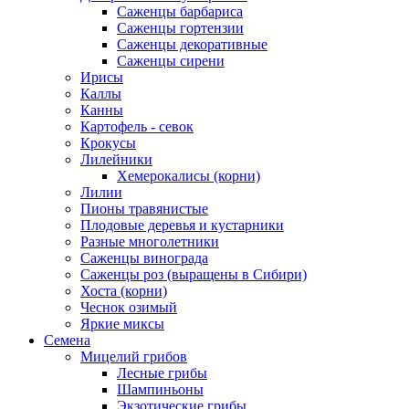
Саженцы барбариса
Саженцы гортензии
Саженцы декоративные
Саженцы сирени
Ирисы
Каллы
Канны
Картофель - севок
Крокусы
Лилейники
Хемерокалисы (корни)
Лилии
Пионы травянистые
Плодовые деревья и кустарники
Разные многолетники
Саженцы винограда
Саженцы роз (выращены в Сибири)
Хоста (корни)
Чеснок озимый
Яркие миксы
Семена
Мицелий грибов
Лесные грибы
Шампиньоны
Экзотические грибы