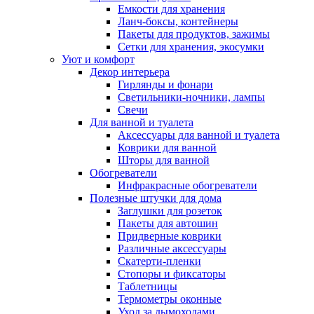
Емкости для хранения
Ланч-боксы, контейнеры
Пакеты для продуктов, зажимы
Сетки для хранения, экосумки
Уют и комфорт
Декор интерьера
Гирлянды и фонари
Светильники-ночники, лампы
Свечи
Для ванной и туалета
Аксессуары для ванной и туалета
Коврики для ванной
Шторы для ванной
Обогреватели
Инфракрасные обогреватели
Полезные штучки для дома
Заглушки для розеток
Пакеты для автошин
Придверные коврики
Различные аксессуары
Скатерти-пленки
Стопоры и фиксаторы
Таблетницы
Термометры оконные
Уход за дымоходами