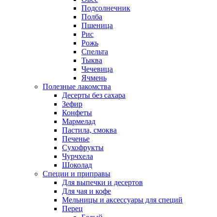
Подсолнечник
Полба
Пшеница
Рис
Рожь
Спельта
Тыква
Чечевица
Ячмень
Полезные лакомства
Десерты без сахара
Зефир
Конфеты
Мармелад
Пастила, смоква
Печенье
Сухофрукты
Чурчхела
Шоколад
Специи и приправы
Для выпечки и десертов
Для чая и кофе
Мельницы и аксессуары для специй
Перец