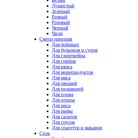
Белый
Душистый
Зеленый
Разный
Розовый
Черный
Чили
Смеси приправ
Для бобовых
Для бульонов и супов
Для глинтвейна
Для грибов
Для кваса
Для морепродуктов
Для мяса
Для овощей
Для пельменей
Для плова
Для птицы
Для риса
Для рыбы
Для салатов
Для соусов
Для спагетти и макарон
Соль