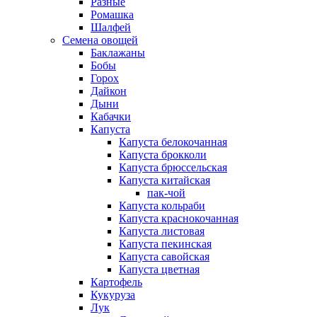
Разные
Ромашка
Шалфей
Семена овощей
Баклажаны
Бобы
Горох
Дайкон
Дыни
Кабачки
Капуста
Капуста белокочанная
Капуста брокколи
Капуста брюссельская
Капуста китайская
пак-чой
Капуста кольраби
Капуста краснокочанная
Капуста листовая
Капуста пекинская
Капуста савойская
Капуста цветная
Картофель
Кукуруза
Лук