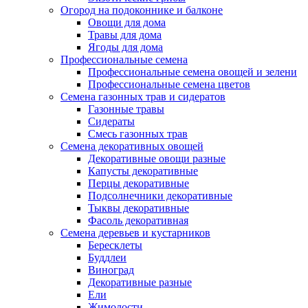
Огород на подоконнике и балконе
Овощи для дома
Травы для дома
Ягоды для дома
Профессиональные семена
Профессиональные семена овощей и зелени
Профессиональные семена цветов
Семена газонных трав и сидератов
Газонные травы
Сидераты
Смесь газонных трав
Семена декоративных овощей
Декоративные овощи разные
Капусты декоративные
Перцы декоративные
Подсолнечники декоративные
Тыквы декоративные
Фасоль декоративная
Семена деревьев и кустарников
Бересклеты
Буддлеи
Виноград
Декоративные разные
Ели
Жимолости