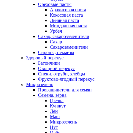
Ореховые пасты
Арахисовая паста
Кокосовая паста
Льняная паста
Миндальная паста
Урбеч
Сахар, сахарозаменители
Сахар
Сахарозаменители
Сиропы, пекмезы
Здоровый перекус
Батончики
Овощной перекус
Снеки, отруби, хлебцы
Фруктово-ягодный перекус
Микрозелень
Проращиватели для семян
Семена, зёрна
Гречка
Кунжут
Лён
Маш
Микрозелень
Нут
Овёс