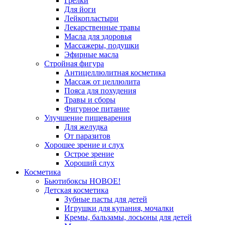
Грелки
Для йоги
Лейкопластыри
Лекарственные травы
Масла для здоровья
Массажеры, подушки
Эфирные масла
Стройная фигура
Антицеллюлитная косметика
Массаж от целлюлита
Пояса для похудения
Травы и сборы
Фигурное питание
Улучшение пищеварения
Для желудка
От паразитов
Хорошее зрение и слух
Острое зрение
Хороший слух
Косметика
Бьютибоксы НОВОЕ!
Детская косметика
Зубные пасты для детей
Игрушки для купания, мочалки
Кремы, бальзамы, лосьоны для детей