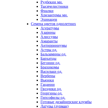
Рудбекии мн.
Тысячелистники
Фиалки
Хризантемы мн.
Эхинацеи
Семена цветов однолетних
Агератумы
Азарины
Алиссумы
Амаранты
Антирриниумы
Астры од.
Бальзамины од.
Бархатцы
Бегонии од.
Брахикомы
Васильки од.
Вербены
Вьюнки
Гацании
Гвоздики од.
Георгины од.
Гипсофилы од.
Готовые дизайнерские клумбы
Датуры (дурман)