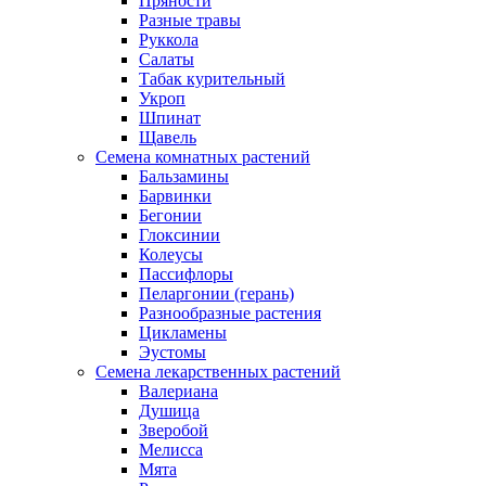
Пряности
Разные травы
Руккола
Салаты
Табак курительный
Укроп
Шпинат
Щавель
Семена комнатных растений
Бальзамины
Барвинки
Бегонии
Глоксинии
Колеусы
Пассифлоры
Пеларгонии (герань)
Разнообразные растения
Цикламены
Эустомы
Семена лекарственных растений
Валериана
Душица
Зверобой
Мелисса
Мята