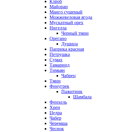
Кэроб
Майоран
Манго сушеный
Можжевеловая ягода
Мускатный орех
Нигелла
Черный тмин
Орегано
Душица
Паприка красная
Петрушка
Сумах
Тамаринд
Тимьян
Чабрец
Тмин
Фенугрек
Пажитник
Шамбала
Фенхель
Хрен
Цедра
Чабер
Черемша
Чеснок