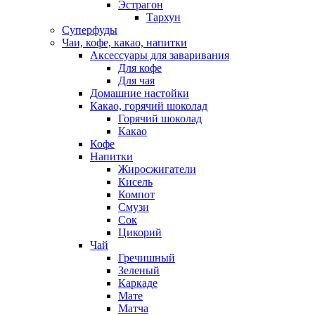
Эстрагон
Тархун
Суперфуды
Чаи, кофе, какао, напитки
Аксессуары для заваривания
Для кофе
Для чая
Домашние настойки
Какао, горячий шоколад
Горячий шоколад
Какао
Кофе
Напитки
Жиросжигатели
Кисель
Компот
Смузи
Сок
Цикорий
Чай
Гречишный
Зеленый
Каркаде
Мате
Матча