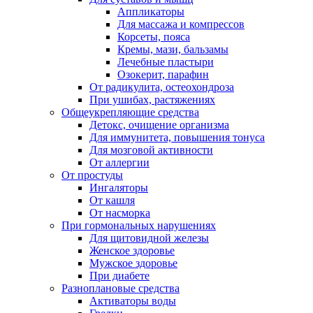
Аппликаторы
Для массажа и компрессов
Корсеты, пояса
Кремы, мази, бальзамы
Лечебные пластыри
Озокерит, парафин
От радикулита, остеохондроза
При ушибах, растяжениях
Общеукрепляющие средства
Детокс, очищение организма
Для иммунитета, повышения тонуса
Для мозговой активности
От аллергии
От простуды
Ингаляторы
От кашля
От насморка
При гормональных нарушениях
Для щитовидной железы
Женское здоровье
Мужское здоровье
При диабете
Разноплановые средства
Активаторы воды