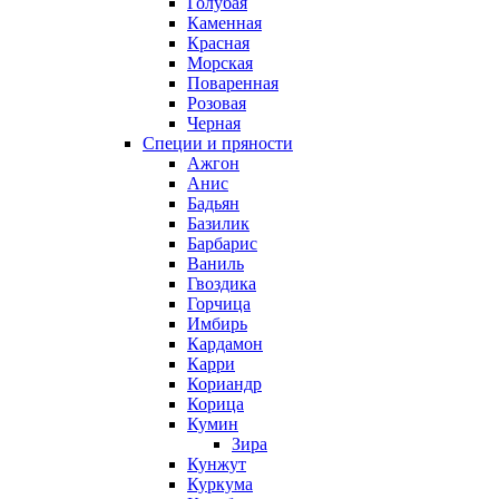
Голубая
Каменная
Красная
Морская
Поваренная
Розовая
Черная
Специи и пряности
Ажгон
Анис
Бадьян
Базилик
Барбарис
Ваниль
Гвоздика
Горчица
Имбирь
Кардамон
Карри
Кориандр
Корица
Кумин
Зира
Кунжут
Куркума