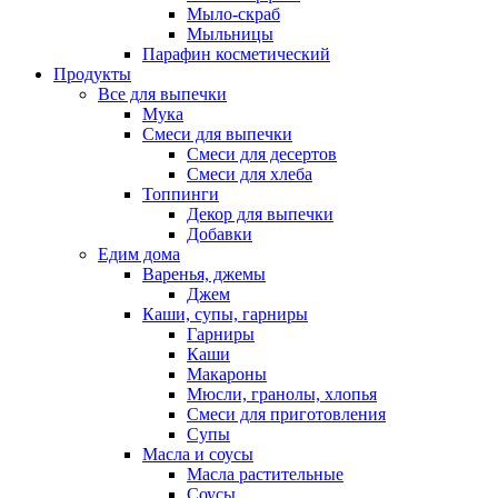
Мыло-скраб
Мыльницы
Парафин косметический
Продукты
Все для выпечки
Мука
Смеси для выпечки
Смеси для десертов
Смеси для хлеба
Топпинги
Декор для выпечки
Добавки
Едим дома
Варенья, джемы
Джем
Каши, супы, гарниры
Гарниры
Каши
Макароны
Мюсли, гранолы, хлопья
Смеси для приготовления
Супы
Масла и соусы
Масла растительные
Соусы