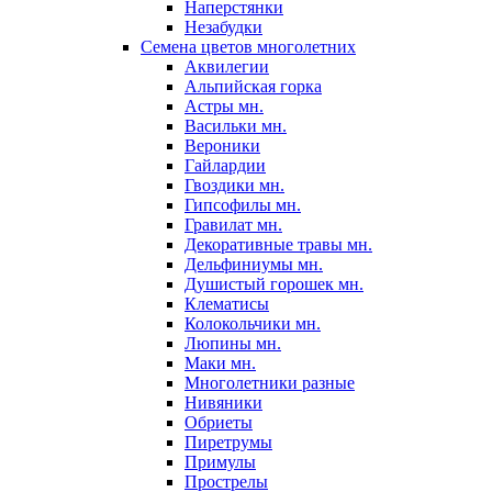
Наперстянки
Незабудки
Семена цветов многолетних
Аквилегии
Альпийская горка
Астры мн.
Васильки мн.
Вероники
Гайлардии
Гвоздики мн.
Гипсофилы мн.
Гравилат мн.
Декоративные травы мн.
Дельфиниумы мн.
Душистый горошек мн.
Клематисы
Колокольчики мн.
Люпины мн.
Маки мн.
Многолетники разные
Нивяники
Обриеты
Пиретрумы
Примулы
Прострелы