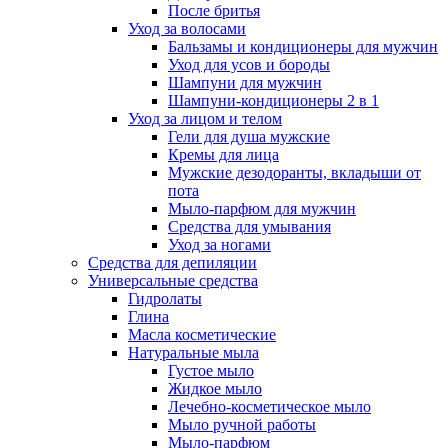
После бритья
Уход за волосами
Бальзамы и кондиционеры для мужчин
Уход для усов и бороды
Шампуни для мужчин
Шампуни-кондиционеры 2 в 1
Уход за лицом и телом
Гели для душа мужские
Кремы для лица
Мужские дезодоранты, вкладыши от
пота
Мыло-парфюм для мужчин
Средства для умывания
Уход за ногами
Средства для депиляции
Универсальные средства
Гидролаты
Глина
Масла косметические
Натуральные мыла
Густое мыло
Жидкое мыло
Лечебно-косметическое мыло
Мыло ручной работы
Мыло-парфюм