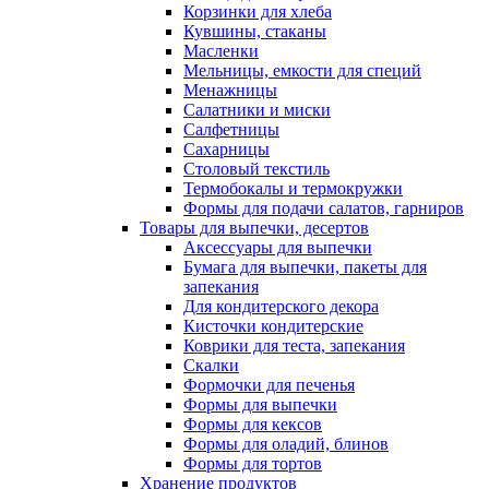
Корзинки для хлеба
Кувшины, стаканы
Масленки
Мельницы, емкости для специй
Менажницы
Салатники и миски
Салфетницы
Сахарницы
Столовый текстиль
Термобокалы и термокружки
Формы для подачи салатов, гарниров
Товары для выпечки, десертов
Аксессуары для выпечки
Бумага для выпечки, пакеты для
запекания
Для кондитерского декора
Кисточки кондитерские
Коврики для теста, запекания
Скалки
Формочки для печенья
Формы для выпечки
Формы для кексов
Формы для оладий, блинов
Формы для тортов
Хранение продуктов