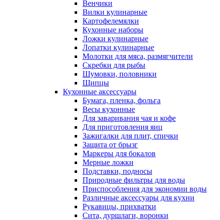
Венчики
Вилки кулинарные
Картофелемялки
Кухонные наборы
Ложки кулинарные
Лопатки кулинарные
Молотки для мяса, размягчители
Скребки для рыбы
Шумовки, половники
Щипцы
Кухонные аксессуары
Бумага, пленка, фольга
Весы кухонные
Для заваривания чая и кофе
Для приготовления яиц
Зажигалки для плит, спички
Защита от брызг
Маркеры для бокалов
Мерные ложки
Подставки, подносы
Природные фильтры для воды
Приспособления для экономии воды
Различные аксессуары для кухни
Рукавицы, прихватки
Сита, дуршлаги, воронки