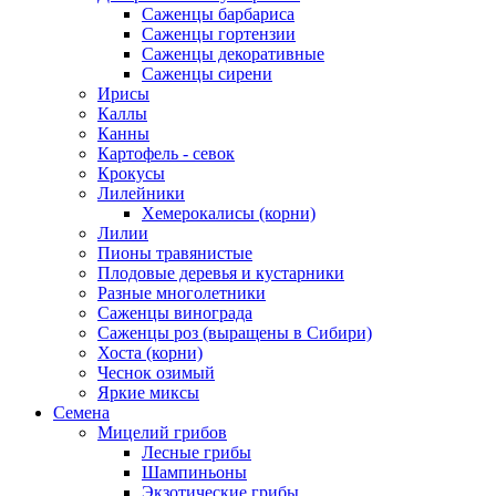
Саженцы барбариса
Саженцы гортензии
Саженцы декоративные
Саженцы сирени
Ирисы
Каллы
Канны
Картофель - севок
Крокусы
Лилейники
Хемерокалисы (корни)
Лилии
Пионы травянистые
Плодовые деревья и кустарники
Разные многолетники
Саженцы винограда
Саженцы роз (выращены в Сибири)
Хоста (корни)
Чеснок озимый
Яркие миксы
Семена
Мицелий грибов
Лесные грибы
Шампиньоны
Экзотические грибы