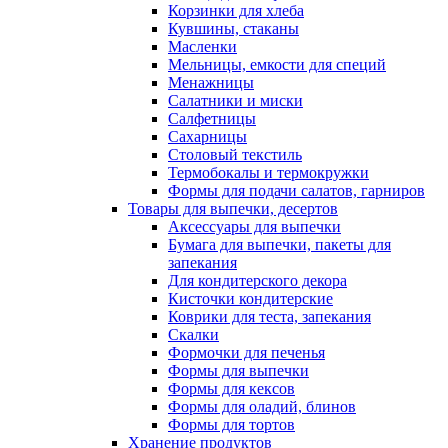
Корзинки для хлеба
Кувшины, стаканы
Масленки
Мельницы, емкости для специй
Менажницы
Салатники и миски
Салфетницы
Сахарницы
Столовый текстиль
Термобокалы и термокружки
Формы для подачи салатов, гарниров
Товары для выпечки, десертов
Аксессуары для выпечки
Бумага для выпечки, пакеты для
запекания
Для кондитерского декора
Кисточки кондитерские
Коврики для теста, запекания
Скалки
Формочки для печенья
Формы для выпечки
Формы для кексов
Формы для оладий, блинов
Формы для тортов
Хранение продуктов