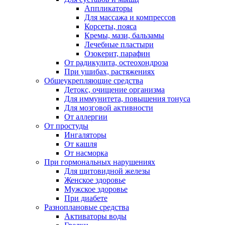
Аппликаторы
Для массажа и компрессов
Корсеты, пояса
Кремы, мази, бальзамы
Лечебные пластыри
Озокерит, парафин
От радикулита, остеохондроза
При ушибах, растяжениях
Общеукрепляющие средства
Детокс, очищение организма
Для иммунитета, повышения тонуса
Для мозговой активности
От аллергии
От простуды
Ингаляторы
От кашля
От насморка
При гормональных нарушениях
Для щитовидной железы
Женское здоровье
Мужское здоровье
При диабете
Разноплановые средства
Активаторы воды