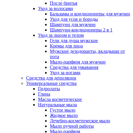
После бритья
Уход за волосами
Бальзамы и кондиционеры для мужчин
Уход для усов и бороды
Шампуни для мужчин
Шампуни-кондиционеры 2 в 1
Уход за лицом и телом
Гели для душа мужские
Кремы для лица
Мужские дезодоранты, вкладыши от
пота
Мыло-парфюм для мужчин
Средства для умывания
Уход за ногами
Средства для депиляции
Универсальные средства
Гидролаты
Глина
Масла косметические
Натуральные мыла
Густое мыло
Жидкое мыло
Лечебно-косметическое мыло
Мыло ручной работы
Мыло-парфюм