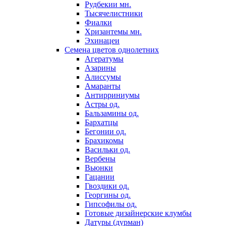
Рудбекии мн.
Тысячелистники
Фиалки
Хризантемы мн.
Эхинацеи
Семена цветов однолетних
Агератумы
Азарины
Алиссумы
Амаранты
Антирриниумы
Астры од.
Бальзамины од.
Бархатцы
Бегонии од.
Брахикомы
Васильки од.
Вербены
Вьюнки
Гацании
Гвоздики од.
Георгины од.
Гипсофилы од.
Готовые дизайнерские клумбы
Датуры (дурман)