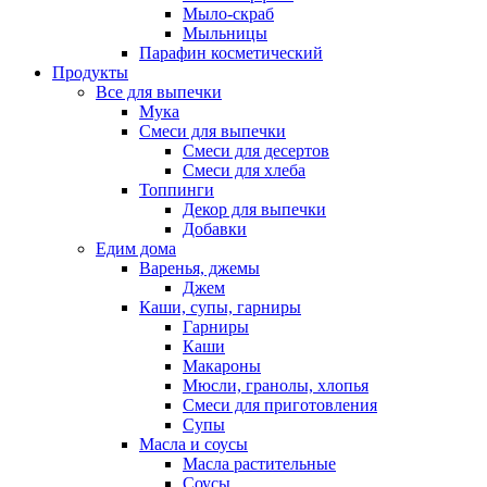
Мыло-скраб
Мыльницы
Парафин косметический
Продукты
Все для выпечки
Мука
Смеси для выпечки
Смеси для десертов
Смеси для хлеба
Топпинги
Декор для выпечки
Добавки
Едим дома
Варенья, джемы
Джем
Каши, супы, гарниры
Гарниры
Каши
Макароны
Мюсли, гранолы, хлопья
Смеси для приготовления
Супы
Масла и соусы
Масла растительные
Соусы