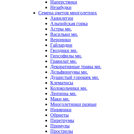
Наперстянки
Незабудки
Семена цветов многолетних
Аквилегии
Альпийская горка
Астры мн.
Васильки мн.
Вероники
Гайлардии
Гвоздики мн.
Гипсофилы мн.
Гравилат мн.
Декоративные травы мн.
Дельфиниумы мн.
Душистый горошек мн.
Клематисы
Колокольчики мн.
Люпины мн.
Маки мн.
Многолетники разные
Нивяники
Обриеты
Пиретрумы
Примулы
Прострелы