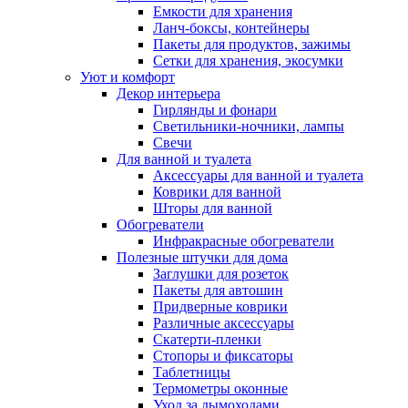
Емкости для хранения
Ланч-боксы, контейнеры
Пакеты для продуктов, зажимы
Сетки для хранения, экосумки
Уют и комфорт
Декор интерьера
Гирлянды и фонари
Светильники-ночники, лампы
Свечи
Для ванной и туалета
Аксессуары для ванной и туалета
Коврики для ванной
Шторы для ванной
Обогреватели
Инфракрасные обогреватели
Полезные штучки для дома
Заглушки для розеток
Пакеты для автошин
Придверные коврики
Различные аксессуары
Скатерти-пленки
Стопоры и фиксаторы
Таблетницы
Термометры оконные
Уход за дымоходами