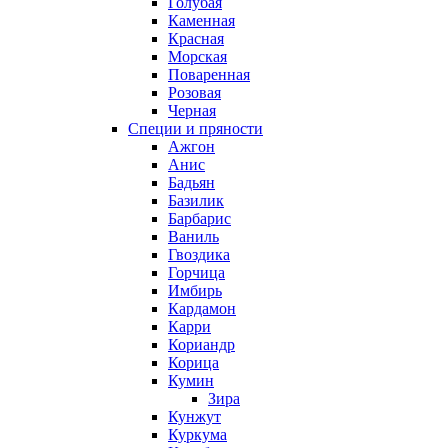
Голубая
Каменная
Красная
Морская
Поваренная
Розовая
Черная
Специи и пряности
Ажгон
Анис
Бадьян
Базилик
Барбарис
Ваниль
Гвоздика
Горчица
Имбирь
Кардамон
Карри
Кориандр
Корица
Кумин
Зира
Кунжут
Куркума