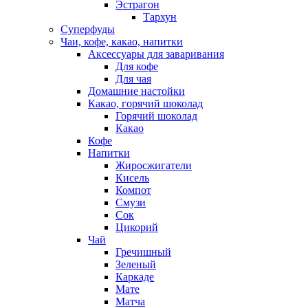
Эстрагон
Тархун
Суперфуды
Чаи, кофе, какао, напитки
Аксессуары для заваривания
Для кофе
Для чая
Домашние настойки
Какао, горячий шоколад
Горячий шоколад
Какао
Кофе
Напитки
Жиросжигатели
Кисель
Компот
Смузи
Сок
Цикорий
Чай
Гречишный
Зеленый
Каркаде
Мате
Матча