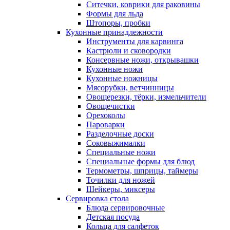
Ситечки, коврики для раковины
Формы для льда
Штопоры, пробки
Кухонные принадлежности
Инструменты для карвинга
Кастрюли и сковородки
Консервные ножи, открывашки
Кухонные ножи
Кухонные ножницы
Мясорубки, ветчинницы
Овощерезки, тёрки, измельчители
Овощечистки
Орехоколы
Пароварки
Разделочные доски
Соковыжималки
Специальные ножи
Специальные формы для блюд
Термометры, шприцы, таймеры
Точилки для ножей
Шейкеры, миксеры
Сервировка стола
Блюда сервировочные
Детская посуда
Кольца для салфеток