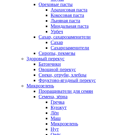
Ореховые пасты
Арахисовая паста
Кокосовая паста
Льняная паста
Миндальная паста
Урбеч
Сахар, сахарозаменители
Сахар
Сахарозаменители
Сиропы, пекмезы
Здоровый перекус
Батончики
Овощной перекус
Снеки, отруби, хлебцы
Фруктово-ягодный перекус
Микрозелень
Проращиватели для семян
Семена, зёрна
Гречка
Кунжут
Лён
Маш
Микрозелень
Нут
Овёс