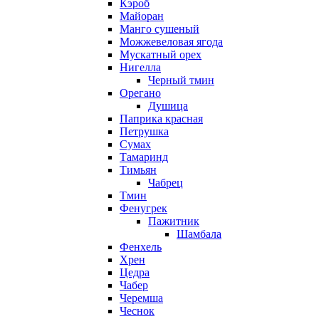
Кэроб
Майоран
Манго сушеный
Можжевеловая ягода
Мускатный орех
Нигелла
Черный тмин
Орегано
Душица
Паприка красная
Петрушка
Сумах
Тамаринд
Тимьян
Чабрец
Тмин
Фенугрек
Пажитник
Шамбала
Фенхель
Хрен
Цедра
Чабер
Черемша
Чеснок