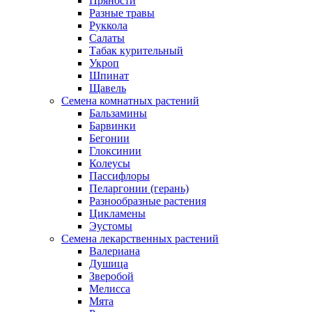
Пряности
Разные травы
Руккола
Салаты
Табак курительный
Укроп
Шпинат
Щавель
Семена комнатных растений
Бальзамины
Барвинки
Бегонии
Глоксинии
Колеусы
Пассифлоры
Пеларгонии (герань)
Разнообразные растения
Цикламены
Эустомы
Семена лекарственных растений
Валериана
Душица
Зверобой
Мелисса
Мята