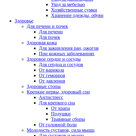
Уход за мебелью
Хозяйственные сумки
Хранение одежды, обуви
Здоровье
Для печени и почек
Для печени
Для почек
Здоровая кожа
Для заживления ран, ожогов
При кожных заболеваниях
Здоровое сердце и сосуды
Для сердца и сосудов
От варикоза
От геморроя
От давления
Здоровые стопы
Крепкие нервы, здоровый сон
Антистресс
Для крепкого сна
От храпа
Подушки
Травяные сборы
От головной боли
Молодость суставов, сила мышц
Для суставов и мышц