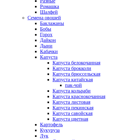
Разные
Ромашка
Шалфей
Семена овощей
Баклажаны
Бобы
Горох
Дайкон
Дыни
Кабачки
Капуста
Капуста белокочанная
Капуста брокколи
Капуста брюссельская
Капуста китайская
пак-чой
Капуста кольраби
Капуста краснокочанная
Капуста листовая
Капуста пекинская
Капуста савойская
Капуста цветная
Картофель
Кукуруза
Лук