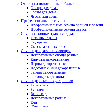
Огород на подоконнике и балконе
Овощи для дома
Травы для дома
Ягоды для дома
Профессиональные семена
Профессиональные семена овощей и зелени
Профессиональные семена цветов
Семена газонных трав и сидератов
Газонные травы
Сидераты
Смесь газонных трав
Семена декоративных овощей
Декоративные овощи разные
Капусты декоративные
Перцы декоративные
Подсолнечники декоративные
Тыквы декоративные
Фасоль декоративная
Семена деревьев и кустарников
Бересклеты
Буддлеи
Виноград
Декоративные разные
Ели
Жимолости