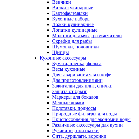
Венчики
Вилки кулинарные
Картофелемялки
Кухонные наборы
Ложки кулинарные
Лопатки кулинарные
Молотки для мяса, размягчители
Скребки для рыбы
Шумовки, половники
Щипцы
Кухонные аксессуары
Бумага, пленка, фольга
Весы кухонные
Для заваривания чая и кофе
Для приготовления яиц
Зажигалки для плит, спички
Защита от брызг
Маркеры для бокалов
Мерные ложки
Подставки, подносы
Природные фильтры для воды
Приспособления для экономии воды
Различные аксессуары для кухни
Рукавицы, прихватки
Сита, дуршлаги, воронки