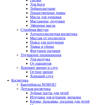
Грелки
Для йоги
Лейкопластыри
Лекарственные травы
Масла для здоровья
Массажеры, подушки
Эфирные масла
Стройная фигура
Антицеллюлитная косметика
Массаж от целлюлита
Пояса для похудения
Травы и сборы
Фигурное питание
Улучшение пищеварения
Для желудка
От паразитов
Хорошее зрение и слух
Острое зрение
Хороший слух
Косметика
Бьютибоксы НОВОЕ!
Детская косметика
Зубные пасты для детей
Игрушки для купания, мочалки
Кремы, бальзамы, лосьоны для детей