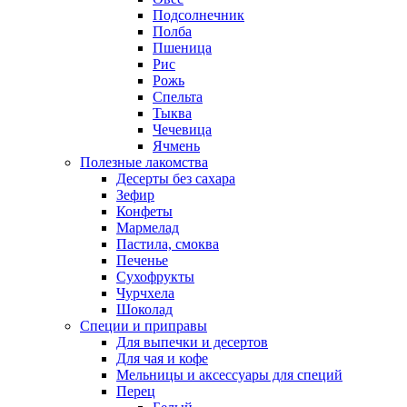
Подсолнечник
Полба
Пшеница
Рис
Рожь
Спельта
Тыква
Чечевица
Ячмень
Полезные лакомства
Десерты без сахара
Зефир
Конфеты
Мармелад
Пастила, смоква
Печенье
Сухофрукты
Чурчхела
Шоколад
Специи и приправы
Для выпечки и десертов
Для чая и кофе
Мельницы и аксессуары для специй
Перец