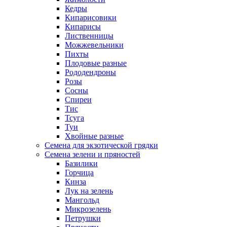
Кедры
Кипарисовики
Кипарисы
Лиственницы
Можжевельники
Пихты
Плодовые разные
Рододендроны
Розы
Сосны
Спиреи
Тис
Тсуга
Туи
Хвойные разные
Семена для экзотической грядки
Семена зелени и пряностей
Базилики
Горчица
Кинза
Лук на зелень
Мангольд
Микрозелень
Петрушки