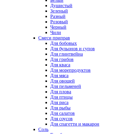
Белый
Душистый
Зеленый
Разный
Розовый
Черный
Чили
Смеси приправ
Для бобовых
Для бульонов и супов
Для глинтвейна
Для грибов
Для кваса
Для морепродуктов
Для мяса
Для овощей
Для пельменей
Для плова
Для птицы
Для риса
Для рыбы
Для салатов
Для соусов
Для спагетти и макарон
Соль