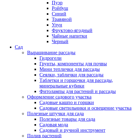
Пуэр
Ройбуш
Синий
Травяной
Улун
Фруктово-ягодный
Чайные напитки
Черный
Сад
Выращивание рассады
Гидрогели
Грунты, компоненты для почвы
Мини теплички для рассады
Сеялки, таблички для рассады
Таблетки и горшочки для рассады,
минеральные кубики
Фитолампы для растений и рассады
Оформление садового участка
Садовые кашпо и горшки
Садовые светильники и освещение участка
Полезные штучки для сада
Полезные товары для сада
Садовая мода
Садовый и ручной инструмент
Полив растений