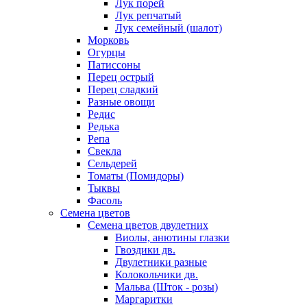
Лук порей
Лук репчатый
Лук семейный (шалот)
Морковь
Огурцы
Патиссоны
Перец острый
Перец сладкий
Разные овощи
Редис
Редька
Репа
Свекла
Сельдерей
Томаты (Помидоры)
Тыквы
Фасоль
Семена цветов
Семена цветов двулетних
Виолы, анютины глазки
Гвоздики дв.
Двулетники разные
Колокольчики дв.
Мальва (Шток - розы)
Маргаритки