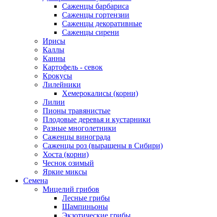
Саженцы барбариса
Саженцы гортензии
Саженцы декоративные
Саженцы сирени
Ирисы
Каллы
Канны
Картофель - севок
Крокусы
Лилейники
Хемерокалисы (корни)
Лилии
Пионы травянистые
Плодовые деревья и кустарники
Разные многолетники
Саженцы винограда
Саженцы роз (выращены в Сибири)
Хоста (корни)
Чеснок озимый
Яркие миксы
Семена
Мицелий грибов
Лесные грибы
Шампиньоны
Экзотические грибы