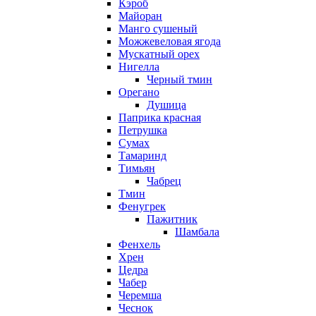
Кэроб
Майоран
Манго сушеный
Можжевеловая ягода
Мускатный орех
Нигелла
Черный тмин
Орегано
Душица
Паприка красная
Петрушка
Сумах
Тамаринд
Тимьян
Чабрец
Тмин
Фенугрек
Пажитник
Шамбала
Фенхель
Хрен
Цедра
Чабер
Черемша
Чеснок