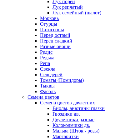
Лук порей
Лук репчатый
Лук семейный (шалот)
Морковь
Огурцы
Патиссоны
Перец острый
Перец сладкий
Разные овощи
Редис
Редька
Репа
Свекла
Сельдерей
Томаты (Помидоры)
Тыквы
Фасоль
Семена цветов
Семена цветов двулетних
Виолы, анютины глазки
Гвоздики дв.
Двулетники разные
Колокольчики дв.
Мальва (Шток - розы)
Маргаритки