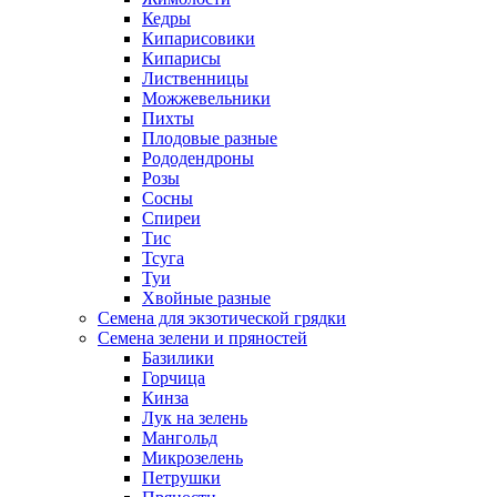
Кедры
Кипарисовики
Кипарисы
Лиственницы
Можжевельники
Пихты
Плодовые разные
Рододендроны
Розы
Сосны
Спиреи
Тис
Тсуга
Туи
Хвойные разные
Семена для экзотической грядки
Семена зелени и пряностей
Базилики
Горчица
Кинза
Лук на зелень
Мангольд
Микрозелень
Петрушки