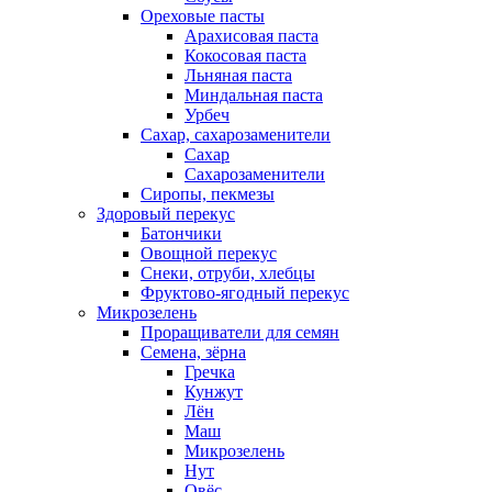
Ореховые пасты
Арахисовая паста
Кокосовая паста
Льняная паста
Миндальная паста
Урбеч
Сахар, сахарозаменители
Сахар
Сахарозаменители
Сиропы, пекмезы
Здоровый перекус
Батончики
Овощной перекус
Снеки, отруби, хлебцы
Фруктово-ягодный перекус
Микрозелень
Проращиватели для семян
Семена, зёрна
Гречка
Кунжут
Лён
Маш
Микрозелень
Нут
Овёс