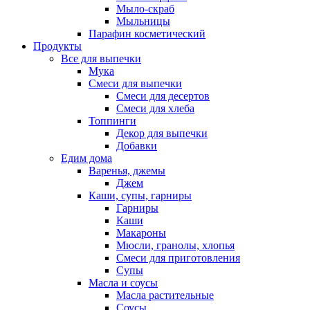
Мыло-скраб
Мыльницы
Парафин косметический
Продукты
Все для выпечки
Мука
Смеси для выпечки
Смеси для десертов
Смеси для хлеба
Топпинги
Декор для выпечки
Добавки
Едим дома
Варенья, джемы
Джем
Каши, супы, гарниры
Гарниры
Каши
Макароны
Мюсли, гранолы, хлопья
Смеси для приготовления
Супы
Масла и соусы
Масла растительные
Соусы