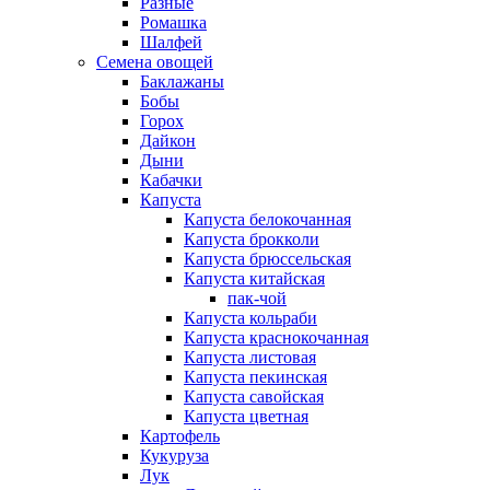
Разные
Ромашка
Шалфей
Семена овощей
Баклажаны
Бобы
Горох
Дайкон
Дыни
Кабачки
Капуста
Капуста белокочанная
Капуста брокколи
Капуста брюссельская
Капуста китайская
пак-чой
Капуста кольраби
Капуста краснокочанная
Капуста листовая
Капуста пекинская
Капуста савойская
Капуста цветная
Картофель
Кукуруза
Лук