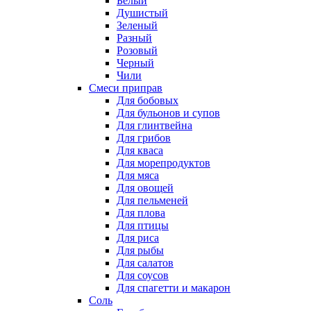
Белый
Душистый
Зеленый
Разный
Розовый
Черный
Чили
Смеси приправ
Для бобовых
Для бульонов и супов
Для глинтвейна
Для грибов
Для кваса
Для морепродуктов
Для мяса
Для овощей
Для пельменей
Для плова
Для птицы
Для риса
Для рыбы
Для салатов
Для соусов
Для спагетти и макарон
Соль