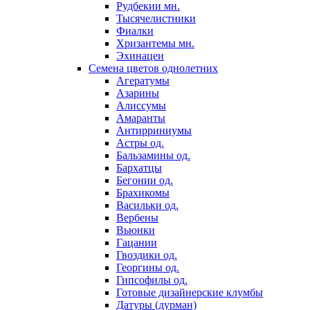
Рудбекии мн.
Тысячелистники
Фиалки
Хризантемы мн.
Эхинацеи
Семена цветов однолетних
Агератумы
Азарины
Алиссумы
Амаранты
Антирриниумы
Астры од.
Бальзамины од.
Бархатцы
Бегонии од.
Брахикомы
Васильки од.
Вербены
Вьюнки
Гацании
Гвоздики од.
Георгины од.
Гипсофилы од.
Готовые дизайнерские клумбы
Датуры (дурман)