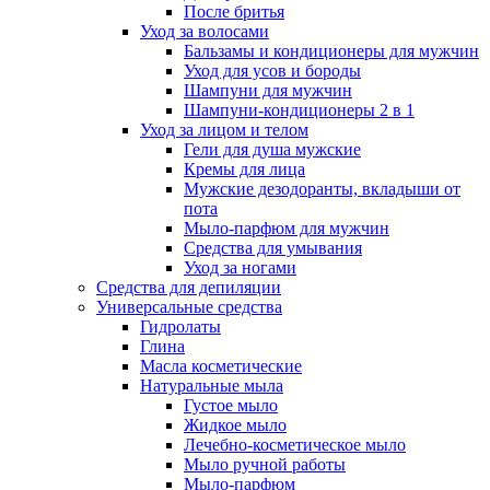
После бритья
Уход за волосами
Бальзамы и кондиционеры для мужчин
Уход для усов и бороды
Шампуни для мужчин
Шампуни-кондиционеры 2 в 1
Уход за лицом и телом
Гели для душа мужские
Кремы для лица
Мужские дезодоранты, вкладыши от
пота
Мыло-парфюм для мужчин
Средства для умывания
Уход за ногами
Средства для депиляции
Универсальные средства
Гидролаты
Глина
Масла косметические
Натуральные мыла
Густое мыло
Жидкое мыло
Лечебно-косметическое мыло
Мыло ручной работы
Мыло-парфюм