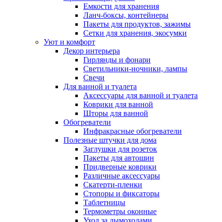
Емкости для хранения
Ланч-боксы, контейнеры
Пакеты для продуктов, зажимы
Сетки для хранения, экосумки
Уют и комфорт
Декор интерьера
Гирлянды и фонари
Светильники-ночники, лампы
Свечи
Для ванной и туалета
Аксессуары для ванной и туалета
Коврики для ванной
Шторы для ванной
Обогреватели
Инфракрасные обогреватели
Полезные штучки для дома
Заглушки для розеток
Пакеты для автошин
Придверные коврики
Различные аксессуары
Скатерти-пленки
Стопоры и фиксаторы
Таблетницы
Термометры оконные
Уход за дымоходами