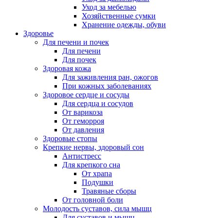
Уход за мебелью
Хозяйственные сумки
Хранение одежды, обуви
Здоровье
Для печени и почек
Для печени
Для почек
Здоровая кожа
Для заживления ран, ожогов
При кожных заболеваниях
Здоровое сердце и сосуды
Для сердца и сосудов
От варикоза
От геморроя
От давления
Здоровые стопы
Крепкие нервы, здоровый сон
Антистресс
Для крепкого сна
От храпа
Подушки
Травяные сборы
От головной боли
Молодость суставов, сила мышц
Для суставов и мышц