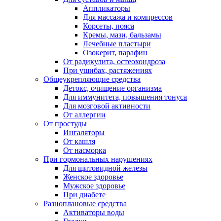
Аппликаторы
Для массажа и компрессов
Корсеты, пояса
Кремы, мази, бальзамы
Лечебные пластыри
Озокерит, парафин
От радикулита, остеохондроза
При ушибах, растяжениях
Общеукрепляющие средства
Детокс, очищение организма
Для иммунитета, повышения тонуса
Для мозговой активности
От аллергии
От простуды
Ингаляторы
От кашля
От насморка
При гормональных нарушениях
Для щитовидной железы
Женское здоровье
Мужское здоровье
При диабете
Разноплановые средства
Активаторы воды