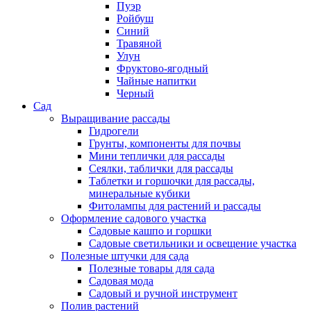
Пуэр
Ройбуш
Синий
Травяной
Улун
Фруктово-ягодный
Чайные напитки
Черный
Сад
Выращивание рассады
Гидрогели
Грунты, компоненты для почвы
Мини теплички для рассады
Сеялки, таблички для рассады
Таблетки и горшочки для рассады,
минеральные кубики
Фитолампы для растений и рассады
Оформление садового участка
Садовые кашпо и горшки
Садовые светильники и освещение участка
Полезные штучки для сада
Полезные товары для сада
Садовая мода
Садовый и ручной инструмент
Полив растений