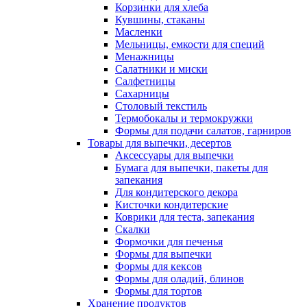
Корзинки для хлеба
Кувшины, стаканы
Масленки
Мельницы, емкости для специй
Менажницы
Салатники и миски
Салфетницы
Сахарницы
Столовый текстиль
Термобокалы и термокружки
Формы для подачи салатов, гарниров
Товары для выпечки, десертов
Аксессуары для выпечки
Бумага для выпечки, пакеты для
запекания
Для кондитерского декора
Кисточки кондитерские
Коврики для теста, запекания
Скалки
Формочки для печенья
Формы для выпечки
Формы для кексов
Формы для оладий, блинов
Формы для тортов
Хранение продуктов