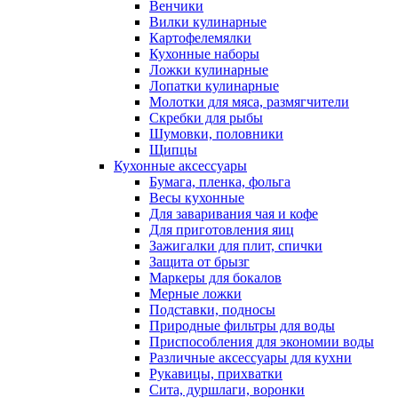
Венчики
Вилки кулинарные
Картофелемялки
Кухонные наборы
Ложки кулинарные
Лопатки кулинарные
Молотки для мяса, размягчители
Скребки для рыбы
Шумовки, половники
Щипцы
Кухонные аксессуары
Бумага, пленка, фольга
Весы кухонные
Для заваривания чая и кофе
Для приготовления яиц
Зажигалки для плит, спички
Защита от брызг
Маркеры для бокалов
Мерные ложки
Подставки, подносы
Природные фильтры для воды
Приспособления для экономии воды
Различные аксессуары для кухни
Рукавицы, прихватки
Сита, дуршлаги, воронки