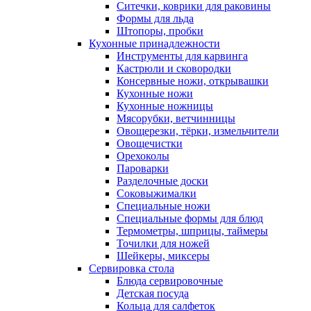
Ситечки, коврики для раковины
Формы для льда
Штопоры, пробки
Кухонные принадлежности
Инструменты для карвинга
Кастрюли и сковородки
Консервные ножи, открывашки
Кухонные ножи
Кухонные ножницы
Мясорубки, ветчинницы
Овощерезки, тёрки, измельчители
Овощечистки
Орехоколы
Пароварки
Разделочные доски
Соковыжималки
Специальные ножи
Специальные формы для блюд
Термометры, шприцы, таймеры
Точилки для ножей
Шейкеры, миксеры
Сервировка стола
Блюда сервировочные
Детская посуда
Кольца для салфеток