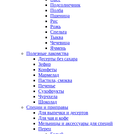
Подсолнечник
Полба
Пшеница
Рис
Рожь
Спельта
Тыква
Чечевица
Ячмень
Полезные лакомства
Десерты без сахара
Зефир
Конфеты
Мармелад
Пастила, смоква
Печенье
Сухофрукты
Чурчхела
Шоколад
Специи и приправы
Для выпечки и десертов
Для чая и кофе
Мельницы и аксессуары для специй
Перец