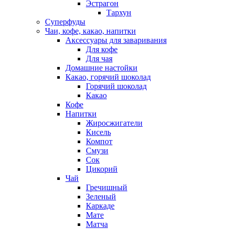
Эстрагон
Тархун
Суперфуды
Чаи, кофе, какао, напитки
Аксессуары для заваривания
Для кофе
Для чая
Домашние настойки
Какао, горячий шоколад
Горячий шоколад
Какао
Кофе
Напитки
Жиросжигатели
Кисель
Компот
Смузи
Сок
Цикорий
Чай
Гречишный
Зеленый
Каркаде
Мате
Матча