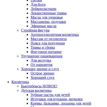
Грелки
Для йоги
Лейкопластыри
Лекарственные травы
Масла для здоровья
Массажеры, подушки
Эфирные масла
Стройная фигура
Антицеллюлитная косметика
Массаж от целлюлита
Пояса для похудения
Травы и сборы
Фигурное питание
Улучшение пищеварения
Для желудка
От паразитов
Хорошее зрение и слух
Острое зрение
Хороший слух
Косметика
Бьютибоксы НОВОЕ!
Детская косметика
Зубные пасты для детей
Игрушки для купания, мочалки
Кремы, бальзамы, лосьоны для детей