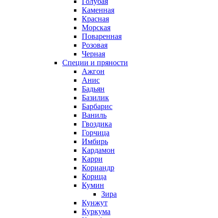
Голубая
Каменная
Красная
Морская
Поваренная
Розовая
Черная
Специи и пряности
Ажгон
Анис
Бадьян
Базилик
Барбарис
Ваниль
Гвоздика
Горчица
Имбирь
Кардамон
Карри
Кориандр
Корица
Кумин
Зира
Кунжут
Куркума