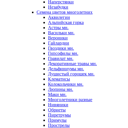
Наперстянки
Незабудки
Семена цветов многолетних
Аквилегии
Альпийская горка
Астры мн.
Васильки мн.
Вероники
Гайлардии
Гвоздики мн.
Гипсофилы мн.
Гравилат мн.
Декоративные травы мн.
Дельфиниумы мн.
Душистый горошек мн.
Клематисы
Колокольчики мн.
Люпины мн.
Маки мн.
Многолетники разные
Нивяники
Обриеты
Пиретрумы
Примулы
Прострелы