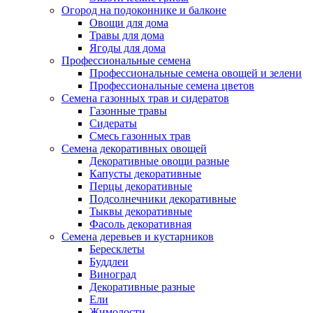
Огород на подоконнике и балконе
Овощи для дома
Травы для дома
Ягоды для дома
Профессиональные семена
Профессиональные семена овощей и зелени
Профессиональные семена цветов
Семена газонных трав и сидератов
Газонные травы
Сидераты
Смесь газонных трав
Семена декоративных овощей
Декоративные овощи разные
Капусты декоративные
Перцы декоративные
Подсолнечники декоративные
Тыквы декоративные
Фасоль декоративная
Семена деревьев и кустарников
Бересклеты
Буддлеи
Виноград
Декоративные разные
Ели
Жимолости