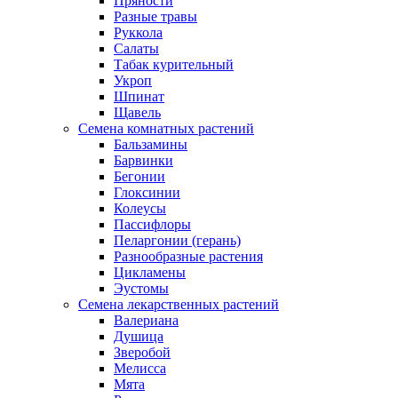
Пряности
Разные травы
Руккола
Салаты
Табак курительный
Укроп
Шпинат
Щавель
Семена комнатных растений
Бальзамины
Барвинки
Бегонии
Глоксинии
Колеусы
Пассифлоры
Пеларгонии (герань)
Разнообразные растения
Цикламены
Эустомы
Семена лекарственных растений
Валериана
Душица
Зверобой
Мелисса
Мята