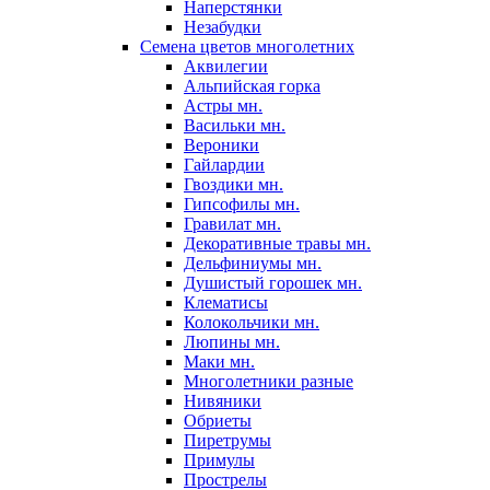
Наперстянки
Незабудки
Семена цветов многолетних
Аквилегии
Альпийская горка
Астры мн.
Васильки мн.
Вероники
Гайлардии
Гвоздики мн.
Гипсофилы мн.
Гравилат мн.
Декоративные травы мн.
Дельфиниумы мн.
Душистый горошек мн.
Клематисы
Колокольчики мн.
Люпины мн.
Маки мн.
Многолетники разные
Нивяники
Обриеты
Пиретрумы
Примулы
Прострелы