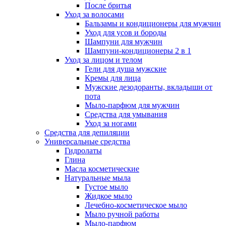
После бритья
Уход за волосами
Бальзамы и кондиционеры для мужчин
Уход для усов и бороды
Шампуни для мужчин
Шампуни-кондиционеры 2 в 1
Уход за лицом и телом
Гели для душа мужские
Кремы для лица
Мужские дезодоранты, вкладыши от
пота
Мыло-парфюм для мужчин
Средства для умывания
Уход за ногами
Средства для депиляции
Универсальные средства
Гидролаты
Глина
Масла косметические
Натуральные мыла
Густое мыло
Жидкое мыло
Лечебно-косметическое мыло
Мыло ручной работы
Мыло-парфюм