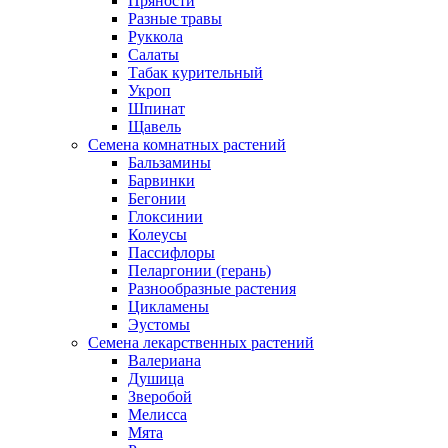
Пряности
Разные травы
Руккола
Салаты
Табак курительный
Укроп
Шпинат
Щавель
Семена комнатных растений
Бальзамины
Барвинки
Бегонии
Глоксинии
Колеусы
Пассифлоры
Пеларгонии (герань)
Разнообразные растения
Цикламены
Эустомы
Семена лекарственных растений
Валериана
Душица
Зверобой
Мелисса
Мята