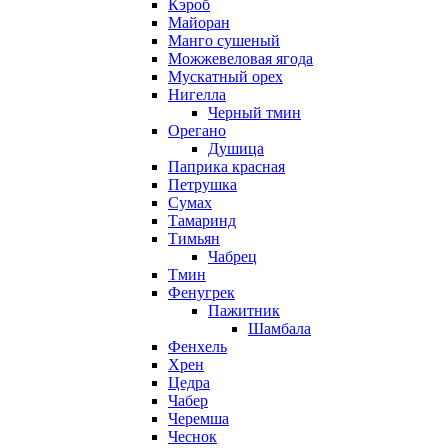
Кэроб
Майоран
Манго сушеный
Можжевеловая ягода
Мускатный орех
Нигелла
Черный тмин
Орегано
Душица
Паприка красная
Петрушка
Сумах
Тамаринд
Тимьян
Чабрец
Тмин
Фенугрек
Пажитник
Шамбала
Фенхель
Хрен
Цедра
Чабер
Черемша
Чеснок