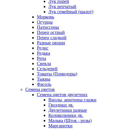
Лук порей
Лук репчатый
Лук семейный (шалот)
Морковь
Огурцы
Патиссоны
Перец острый
Перец сладкий
Разные овощи
Редис
Редька
Репа
Свекла
Сельдерей
Томаты (Помидоры)
Тыквы
Фасоль
Семена цветов
Семена цветов двулетних
Виолы, анютины глазки
Гвоздики дв.
Двулетники разные
Колокольчики дв.
Мальва (Шток - розы)
Маргаритки