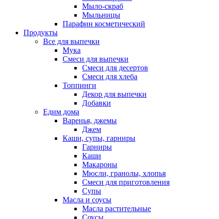
Мыло-скраб
Мыльницы
Парафин косметический
Продукты
Все для выпечки
Мука
Смеси для выпечки
Смеси для десертов
Смеси для хлеба
Топпинги
Декор для выпечки
Добавки
Едим дома
Варенья, джемы
Джем
Каши, супы, гарниры
Гарниры
Каши
Макароны
Мюсли, гранолы, хлопья
Смеси для приготовления
Супы
Масла и соусы
Масла растительные
Соусы