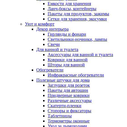
Емкости для хранения
Ланч-боксы, контейнеры
Пакеты для продуктов, зажимы
Сетки для хранения, экосумки
Уют и комфорт
Декор интерьера
Гирлянды и фонари
Светильники-ночники, лампы
Свечи
Для ванной и туалета
Аксессуары для ванной и туалета
Коврики для ванной
Шторы для ванной
Обогреватели
Инфракрасные обогреватели
Полезные штучки для дома
Заглушки для розеток
Пакеты для автошин
Придверные коврики
Различные аксессуары
Скатерти-пленки
Стопоры и фиксаторы
Таблетницы
Термометры оконные
Уход за дымоходами