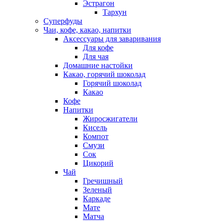
Эстрагон
Тархун
Суперфуды
Чаи, кофе, какао, напитки
Аксессуары для заваривания
Для кофе
Для чая
Домашние настойки
Какао, горячий шоколад
Горячий шоколад
Какао
Кофе
Напитки
Жиросжигатели
Кисель
Компот
Смузи
Сок
Цикорий
Чай
Гречишный
Зеленый
Каркаде
Мате
Матча