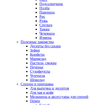
Подсолнечник
Полба
Пшеница
Рис
Рожь
Спельта
Тыква
Чечевица
Ячмень
Полезные лакомства
Десерты без сахара
Зефир
Конфеты
Мармелад
Пастила, смоква
Печенье
Сухофрукты
Чурчхела
Шоколад
Специи и приправы
Для выпечки и десертов
Для чая и кофе
Мельницы и аксессуары для специй
Перец