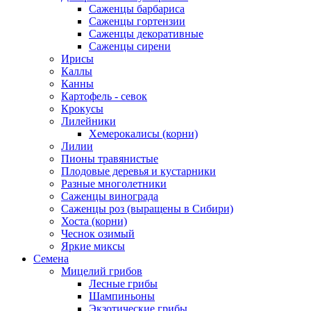
Саженцы барбариса
Саженцы гортензии
Саженцы декоративные
Саженцы сирени
Ирисы
Каллы
Канны
Картофель - севок
Крокусы
Лилейники
Хемерокалисы (корни)
Лилии
Пионы травянистые
Плодовые деревья и кустарники
Разные многолетники
Саженцы винограда
Саженцы роз (выращены в Сибири)
Хоста (корни)
Чеснок озимый
Яркие миксы
Семена
Мицелий грибов
Лесные грибы
Шампиньоны
Экзотические грибы