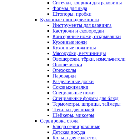
Ситечки, коврики для раковины
Формы для льда
Штопоры, пробки
Кухонные принадлежности
Инструменты для карвинга
Кастрюли и сковородки
Консервные ножи, открывашки
Кухонные ножи
Кухонные ножницы
Мясорубки, ветчинницы
Овощерезки, тёрки, измельчители
Овощечистки
Орехоколы
Пароварки
Разделочные доски
Соковыжималки
Специальные ножи
Специальные формы для блюд
Термометры, шприцы, таймеры
Точилки для ножей
Шейкеры, миксеры
Сервировка стола
Блюда сервировочные
Детская посуда
Кольца для салфеток