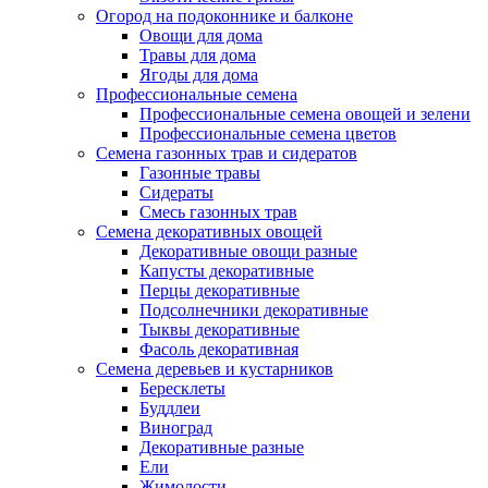
Огород на подоконнике и балконе
Овощи для дома
Травы для дома
Ягоды для дома
Профессиональные семена
Профессиональные семена овощей и зелени
Профессиональные семена цветов
Семена газонных трав и сидератов
Газонные травы
Сидераты
Смесь газонных трав
Семена декоративных овощей
Декоративные овощи разные
Капусты декоративные
Перцы декоративные
Подсолнечники декоративные
Тыквы декоративные
Фасоль декоративная
Семена деревьев и кустарников
Бересклеты
Буддлеи
Виноград
Декоративные разные
Ели
Жимолости