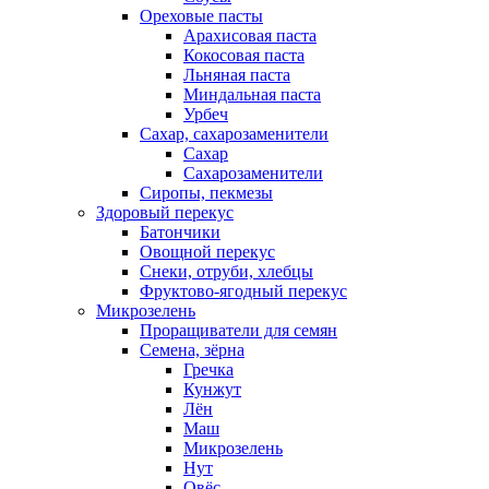
Ореховые пасты
Арахисовая паста
Кокосовая паста
Льняная паста
Миндальная паста
Урбеч
Сахар, сахарозаменители
Сахар
Сахарозаменители
Сиропы, пекмезы
Здоровый перекус
Батончики
Овощной перекус
Снеки, отруби, хлебцы
Фруктово-ягодный перекус
Микрозелень
Проращиватели для семян
Семена, зёрна
Гречка
Кунжут
Лён
Маш
Микрозелень
Нут
Овёс