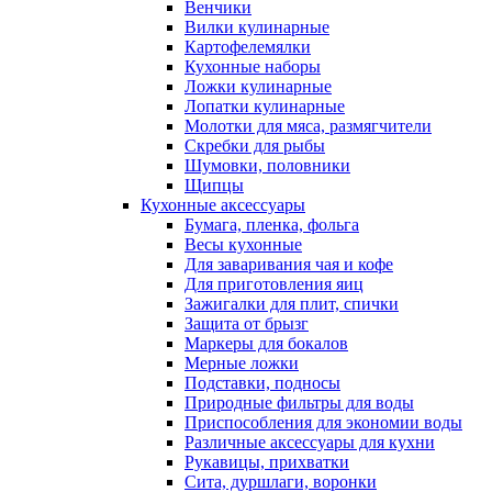
Венчики
Вилки кулинарные
Картофелемялки
Кухонные наборы
Ложки кулинарные
Лопатки кулинарные
Молотки для мяса, размягчители
Скребки для рыбы
Шумовки, половники
Щипцы
Кухонные аксессуары
Бумага, пленка, фольга
Весы кухонные
Для заваривания чая и кофе
Для приготовления яиц
Зажигалки для плит, спички
Защита от брызг
Маркеры для бокалов
Мерные ложки
Подставки, подносы
Природные фильтры для воды
Приспособления для экономии воды
Различные аксессуары для кухни
Рукавицы, прихватки
Сита, дуршлаги, воронки