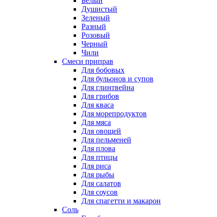
Белый
Душистый
Зеленый
Разный
Розовый
Черный
Чили
Смеси приправ
Для бобовых
Для бульонов и супов
Для глинтвейна
Для грибов
Для кваса
Для морепродуктов
Для мяса
Для овощей
Для пельменей
Для плова
Для птицы
Для риса
Для рыбы
Для салатов
Для соусов
Для спагетти и макарон
Соль