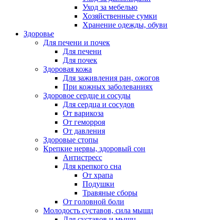
Уход за мебелью
Хозяйственные сумки
Хранение одежды, обуви
Здоровье
Для печени и почек
Для печени
Для почек
Здоровая кожа
Для заживления ран, ожогов
При кожных заболеваниях
Здоровое сердце и сосуды
Для сердца и сосудов
От варикоза
От геморроя
От давления
Здоровые стопы
Крепкие нервы, здоровый сон
Антистресс
Для крепкого сна
От храпа
Подушки
Травяные сборы
От головной боли
Молодость суставов, сила мышц
Для суставов и мышц