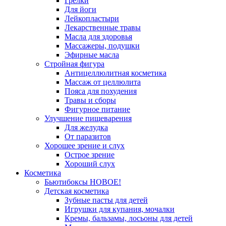
Грелки
Для йоги
Лейкопластыри
Лекарственные травы
Масла для здоровья
Массажеры, подушки
Эфирные масла
Стройная фигура
Антицеллюлитная косметика
Массаж от целлюлита
Пояса для похудения
Травы и сборы
Фигурное питание
Улучшение пищеварения
Для желудка
От паразитов
Хорошее зрение и слух
Острое зрение
Хороший слух
Косметика
Бьютибоксы НОВОЕ!
Детская косметика
Зубные пасты для детей
Игрушки для купания, мочалки
Кремы, бальзамы, лосьоны для детей