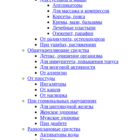
Аппликаторы
Для массажа и компрессов
Корсеты, пояса
Кремы, мази, бальзамы
Лечебные пластыри
Озокерит, парафин
От радикулита, остеохондроза
При ушибах, растяжениях
Общеукрепляющие средства
Детокс, очищение организма
Для иммунитета, повышения тонуса
Для мозговой активности
От аллергии
От простуды
Ингаляторы
От кашля
От насморка
При гормональных нарушениях
Для щитовидной железы
Женское здоровье
Мужское здоровье
При диабете
Разноплановые средства
Активаторы воды