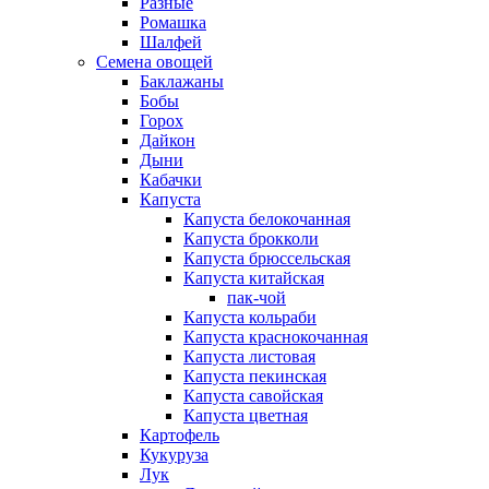
Разные
Ромашка
Шалфей
Семена овощей
Баклажаны
Бобы
Горох
Дайкон
Дыни
Кабачки
Капуста
Капуста белокочанная
Капуста брокколи
Капуста брюссельская
Капуста китайская
пак-чой
Капуста кольраби
Капуста краснокочанная
Капуста листовая
Капуста пекинская
Капуста савойская
Капуста цветная
Картофель
Кукуруза
Лук