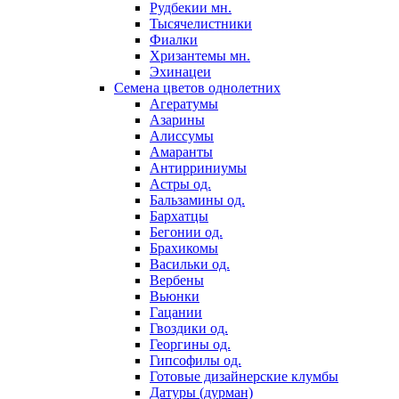
Рудбекии мн.
Тысячелистники
Фиалки
Хризантемы мн.
Эхинацеи
Семена цветов однолетних
Агератумы
Азарины
Алиссумы
Амаранты
Антирриниумы
Астры од.
Бальзамины од.
Бархатцы
Бегонии од.
Брахикомы
Васильки од.
Вербены
Вьюнки
Гацании
Гвоздики од.
Георгины од.
Гипсофилы од.
Готовые дизайнерские клумбы
Датуры (дурман)