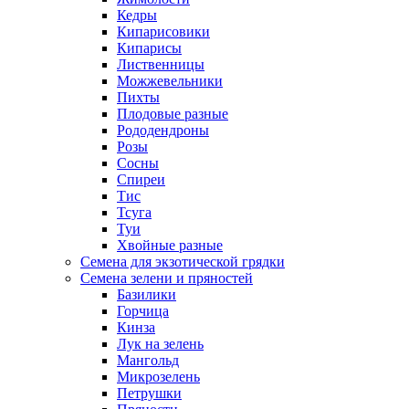
Кедры
Кипарисовики
Кипарисы
Лиственницы
Можжевельники
Пихты
Плодовые разные
Рододендроны
Розы
Сосны
Спиреи
Тис
Тсуга
Туи
Хвойные разные
Семена для экзотической грядки
Семена зелени и пряностей
Базилики
Горчица
Кинза
Лук на зелень
Мангольд
Микрозелень
Петрушки