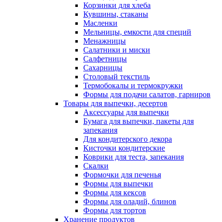
Корзинки для хлеба
Кувшины, стаканы
Масленки
Мельницы, емкости для специй
Менажницы
Салатники и миски
Салфетницы
Сахарницы
Столовый текстиль
Термобокалы и термокружки
Формы для подачи салатов, гарниров
Товары для выпечки, десертов
Аксессуары для выпечки
Бумага для выпечки, пакеты для
запекания
Для кондитерского декора
Кисточки кондитерские
Коврики для теста, запекания
Скалки
Формочки для печенья
Формы для выпечки
Формы для кексов
Формы для оладий, блинов
Формы для тортов
Хранение продуктов