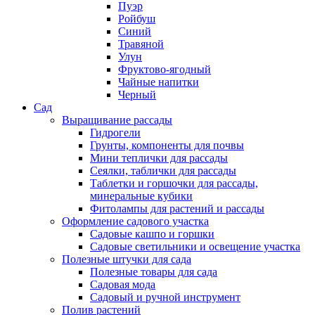
Пуэр
Ройбуш
Синий
Травяной
Улун
Фруктово-ягодный
Чайные напитки
Черный
Сад
Выращивание рассады
Гидрогели
Грунты, компоненты для почвы
Мини теплички для рассады
Сеялки, таблички для рассады
Таблетки и горшочки для рассады,
минеральные кубики
Фитолампы для растений и рассады
Оформление садового участка
Садовые кашпо и горшки
Садовые светильники и освещение участка
Полезные штучки для сада
Полезные товары для сада
Садовая мода
Садовый и ручной инструмент
Полив растений