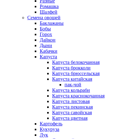
Разные
Ромашка
Шалфей
Семена овощей
Баклажаны
Бобы
Горох
Дайкон
Дыни
Кабачки
Капуста
Капуста белокочанная
Капуста брокколи
Капуста брюссельская
Капуста китайская
пак-чой
Капуста кольраби
Капуста краснокочанная
Капуста листовая
Капуста пекинская
Капуста савойская
Капуста цветная
Картофель
Кукуруза
Лук