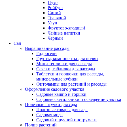
Пуэр
Ройбуш
Синий
Травяной
Улун
Фруктово-ягодный
Чайные напитки
Черный
Сад
Выращивание рассады
Гидрогели
Грунты, компоненты для почвы
Мини теплички для рассады
Сеялки, таблички для рассады
Таблетки и горшочки для рассады,
минеральные кубики
Фитолампы для растений и рассады
Оформление садового участка
Садовые кашпо и горшки
Садовые светильники и освещение участка
Полезные штучки для сада
Полезные товары для сада
Садовая мода
Садовый и ручной инструмент
Полив растений