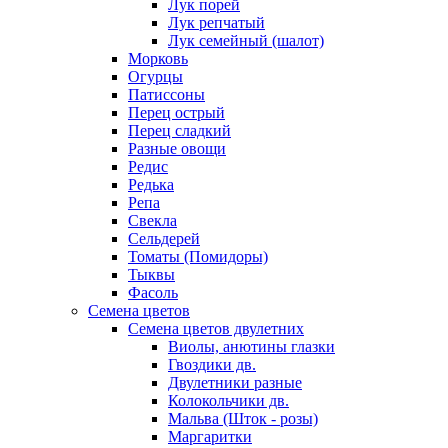
Лук порей
Лук репчатый
Лук семейный (шалот)
Морковь
Огурцы
Патиссоны
Перец острый
Перец сладкий
Разные овощи
Редис
Редька
Репа
Свекла
Сельдерей
Томаты (Помидоры)
Тыквы
Фасоль
Семена цветов
Семена цветов двулетних
Виолы, анютины глазки
Гвоздики дв.
Двулетники разные
Колокольчики дв.
Мальва (Шток - розы)
Маргаритки