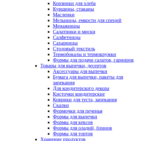
Корзинки для хлеба
Кувшины, стаканы
Масленки
Мельницы, емкости для специй
Менажницы
Салатники и миски
Салфетницы
Сахарницы
Столовый текстиль
Термобокалы и термокружки
Формы для подачи салатов, гарниров
Товары для выпечки, десертов
Аксессуары для выпечки
Бумага для выпечки, пакеты для
запекания
Для кондитерского декора
Кисточки кондитерские
Коврики для теста, запекания
Скалки
Формочки для печенья
Формы для выпечки
Формы для кексов
Формы для оладий, блинов
Формы для тортов
Хранение продуктов