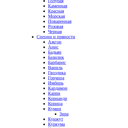
Голубая
Каменная
Красная
Морская
Поваренная
Розовая
Черная
Специи и пряности
Ажгон
Анис
Бадьян
Базилик
Барбарис
Ваниль
Гвоздика
Горчица
Имбирь
Кардамон
Карри
Кориандр
Корица
Кумин
Зира
Кунжут
Куркума