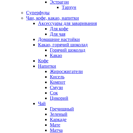
Эстрагон
Тархун
Суперфуды
Чаи, кофе, какао, напитки
Аксессуары для заваривания
Для кофе
Для чая
Домашние настойки
Какао, горячий шоколад
Горячий шоколад
Какао
Кофе
Напитки
Жиросжигатели
Кисель
Компот
Смузи
Сок
Цикорий
Чай
Гречишный
Зеленый
Каркаде
Мате
Матча