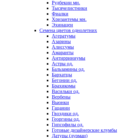
Рудбекии мн.
Тысячелистники
Фиалки
Хризантемы мн.
Эхинацеи
Семена цветов однолетних
Агератумы
Азарины
Алиссумы
Амаранты
Антирриниумы
Астры од.
Бальзамины од.
Бархатцы
Бегонии од.
Брахикомы
Васильки од.
Вербены
Вьюнки
Гацании
Гвоздики од.
Георгины од.
Гипсофилы од.
Готовые дизайнерские клумбы
Датуры (дурман)