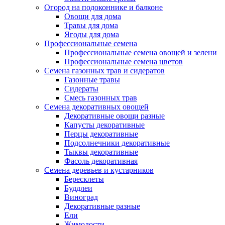
Огород на подоконнике и балконе
Овощи для дома
Травы для дома
Ягоды для дома
Профессиональные семена
Профессиональные семена овощей и зелени
Профессиональные семена цветов
Семена газонных трав и сидератов
Газонные травы
Сидераты
Смесь газонных трав
Семена декоративных овощей
Декоративные овощи разные
Капусты декоративные
Перцы декоративные
Подсолнечники декоративные
Тыквы декоративные
Фасоль декоративная
Семена деревьев и кустарников
Бересклеты
Буддлеи
Виноград
Декоративные разные
Ели
Жимолости