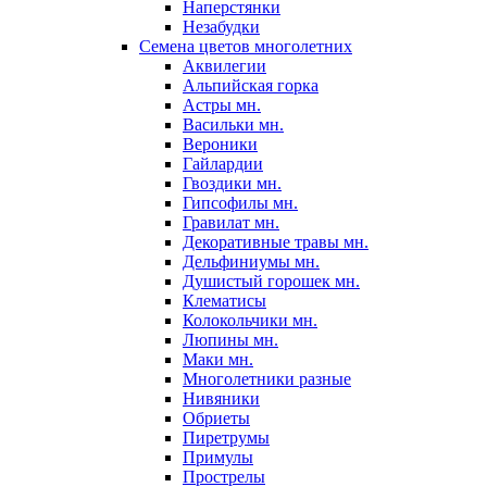
Наперстянки
Незабудки
Семена цветов многолетних
Аквилегии
Альпийская горка
Астры мн.
Васильки мн.
Вероники
Гайлардии
Гвоздики мн.
Гипсофилы мн.
Гравилат мн.
Декоративные травы мн.
Дельфиниумы мн.
Душистый горошек мн.
Клематисы
Колокольчики мн.
Люпины мн.
Маки мн.
Многолетники разные
Нивяники
Обриеты
Пиретрумы
Примулы
Прострелы