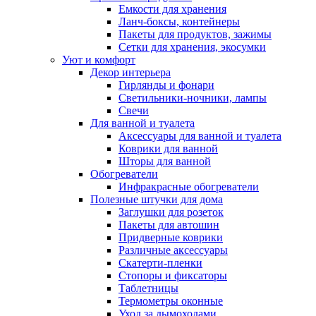
Емкости для хранения
Ланч-боксы, контейнеры
Пакеты для продуктов, зажимы
Сетки для хранения, экосумки
Уют и комфорт
Декор интерьера
Гирлянды и фонари
Светильники-ночники, лампы
Свечи
Для ванной и туалета
Аксессуары для ванной и туалета
Коврики для ванной
Шторы для ванной
Обогреватели
Инфракрасные обогреватели
Полезные штучки для дома
Заглушки для розеток
Пакеты для автошин
Придверные коврики
Различные аксессуары
Скатерти-пленки
Стопоры и фиксаторы
Таблетницы
Термометры оконные
Уход за дымоходами