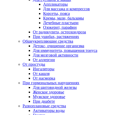
Аппликаторы
Для массажа и компрессов
Корсеты, пояса
Кремы, мази, бальзамы
Лечебные пластыри
Озокерит, парафин
От радикулита, остеохондроза
При ушибах, растяжениях
Общеукрепляющие средства
Детокс, очищение организма
Для иммунитета, повышения тонуса
Для мозговой активности
От аллергии
От простуды
Ингаляторы
От кашля
От насморка
При гормональных нарушениях
Для щитовидной железы
Женское здоровье
Мужское здоровье
При диабете
Разноплановые средства
Активаторы воды