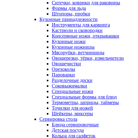
Ситечки, коврики для раковины
Формы для льда
Штопоры, пробки
Кухонные принадлежности
Инструменты для карвинга
Кастрюли и сковородки
Консервные ножи, открывашки
Кухонные ножи
Кухонные ножницы
Мясорубки, ветчинницы
Овощерезки, тёрки, измельчители
Овощечистки
Орехоколы
Пароварки
Разделочные доски
Соковыжималки
Специальные ножи
Специальные формы для блюд
Термометры, шприцы, таймеры
Точилки для ножей
Шейкеры, миксеры
Сервировка стола
Блюда сервировочные
Детская посуда
Кольца для салфеток