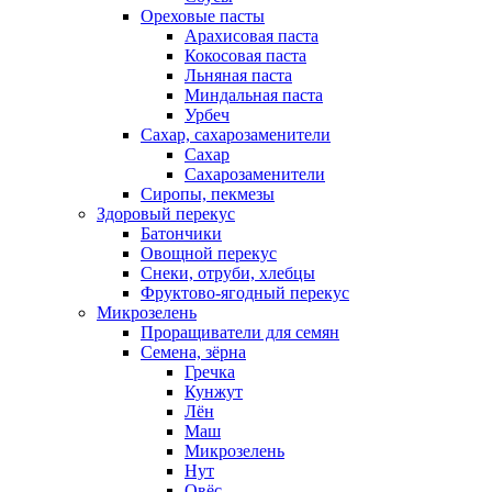
Ореховые пасты
Арахисовая паста
Кокосовая паста
Льняная паста
Миндальная паста
Урбеч
Сахар, сахарозаменители
Сахар
Сахарозаменители
Сиропы, пекмезы
Здоровый перекус
Батончики
Овощной перекус
Снеки, отруби, хлебцы
Фруктово-ягодный перекус
Микрозелень
Проращиватели для семян
Семена, зёрна
Гречка
Кунжут
Лён
Маш
Микрозелень
Нут
Овёс