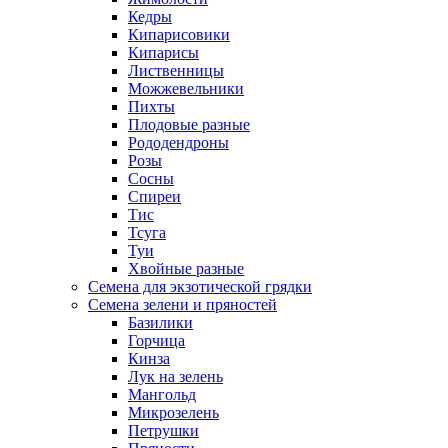
Кедры
Кипарисовики
Кипарисы
Лиственницы
Можжевельники
Пихты
Плодовые разные
Рододендроны
Розы
Сосны
Спиреи
Тис
Тсуга
Туи
Хвойные разные
Семена для экзотической грядки
Семена зелени и пряностей
Базилики
Горчица
Кинза
Лук на зелень
Мангольд
Микрозелень
Петрушки