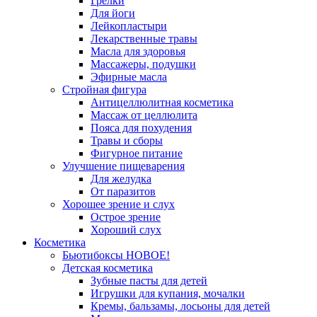
Грелки
Для йоги
Лейкопластыри
Лекарственные травы
Масла для здоровья
Массажеры, подушки
Эфирные масла
Стройная фигура
Антицеллюлитная косметика
Массаж от целлюлита
Пояса для похудения
Травы и сборы
Фигурное питание
Улучшение пищеварения
Для желудка
От паразитов
Хорошее зрение и слух
Острое зрение
Хороший слух
Косметика
Бьютибоксы НОВОЕ!
Детская косметика
Зубные пасты для детей
Игрушки для купания, мочалки
Кремы, бальзамы, лосьоны для детей