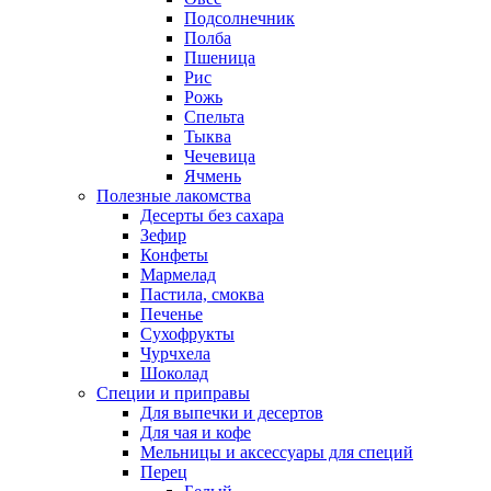
Подсолнечник
Полба
Пшеница
Рис
Рожь
Спельта
Тыква
Чечевица
Ячмень
Полезные лакомства
Десерты без сахара
Зефир
Конфеты
Мармелад
Пастила, смоква
Печенье
Сухофрукты
Чурчхела
Шоколад
Специи и приправы
Для выпечки и десертов
Для чая и кофе
Мельницы и аксессуары для специй
Перец