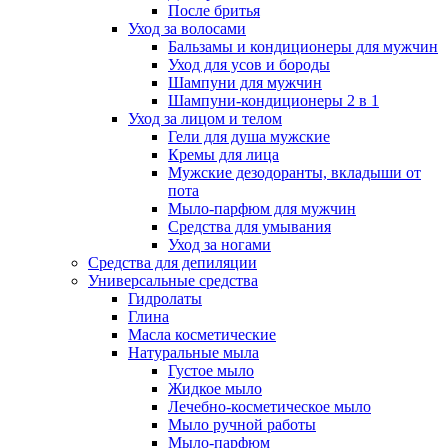
После бритья
Уход за волосами
Бальзамы и кондиционеры для мужчин
Уход для усов и бороды
Шампуни для мужчин
Шампуни-кондиционеры 2 в 1
Уход за лицом и телом
Гели для душа мужские
Кремы для лица
Мужские дезодоранты, вкладыши от
пота
Мыло-парфюм для мужчин
Средства для умывания
Уход за ногами
Средства для депиляции
Универсальные средства
Гидролаты
Глина
Масла косметические
Натуральные мыла
Густое мыло
Жидкое мыло
Лечебно-косметическое мыло
Мыло ручной работы
Мыло-парфюм