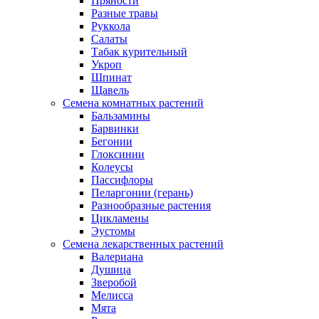
Пряности
Разные травы
Руккола
Салаты
Табак курительный
Укроп
Шпинат
Щавель
Семена комнатных растений
Бальзамины
Барвинки
Бегонии
Глоксинии
Колеусы
Пассифлоры
Пеларгонии (герань)
Разнообразные растения
Цикламены
Эустомы
Семена лекарственных растений
Валериана
Душица
Зверобой
Мелисса
Мята