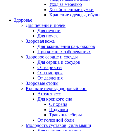
Уход за мебелью
Хозяйственные сумки
Хранение одежды, обуви
Здоровье
Для печени и почек
Для печени
Для почек
Здоровая кожа
Для заживления ран, ожогов
При кожных заболеваниях
Здоровое сердце и сосуды
Для сердца и сосудов
От варикоза
От геморроя
От давления
Здоровые стопы
Крепкие нервы, здоровый сон
Антистресс
Для крепкого сна
От храпа
Подушки
Травяные сборы
От головной боли
Молодость суставов, сила мышц
Для суставов и мышц