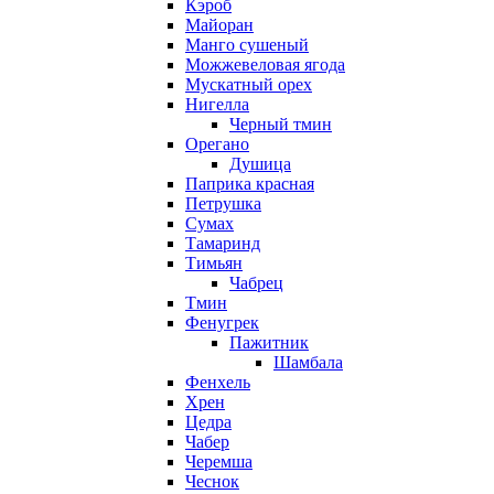
Кэроб
Майоран
Манго сушеный
Можжевеловая ягода
Мускатный орех
Нигелла
Черный тмин
Орегано
Душица
Паприка красная
Петрушка
Сумах
Тамаринд
Тимьян
Чабрец
Тмин
Фенугрек
Пажитник
Шамбала
Фенхель
Хрен
Цедра
Чабер
Черемша
Чеснок