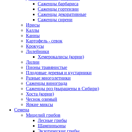
Саженцы барбариса
Саженцы гортензии
Саженцы декоративные
Саженцы сирени
Ирисы
Каллы
Канны
Картофель - севок
Крокусы
Лилейники
Хемерокалисы (корни)
Лилии
Пионы травянистые
Плодовые деревья и кустарники
Разные многолетники
Саженцы винограда
Саженцы роз (выращены в Сибири)
Хоста (корни)
Чеснок озимый
Яркие миксы
Семена
Мицелий грибов
Лесные грибы
Шампиньоны
Экзотические грибы