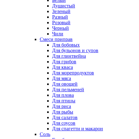
Белый
Душистый
Зеленый
Разный
Розовый
Черный
Чили
Смеси приправ
Для бобовых
Для бульонов и супов
Для глинтвейна
Для грибов
Для кваса
Для морепродуктов
Для мяса
Для овощей
Для пельменей
Для плова
Для птицы
Для риса
Для рыбы
Для салатов
Для соусов
Для спагетти и макарон
Соль