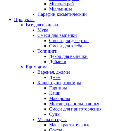
Мыло-скраб
Мыльницы
Парафин косметический
Продукты
Все для выпечки
Мука
Смеси для выпечки
Смеси для десертов
Смеси для хлеба
Топпинги
Декор для выпечки
Добавки
Едим дома
Варенья, джемы
Джем
Каши, супы, гарниры
Гарниры
Каши
Макароны
Мюсли, гранолы, хлопья
Смеси для приготовления
Супы
Масла и соусы
Масла растительные
Соусы