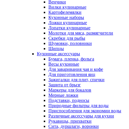
Венчики
Вилки кулинарные
Картофелемялки
Кухонные наборы
Ложки кулинарные
Лопатки кулинарные
Молотки для мяса, размягчители
Скребки для рыбы
Шумовки, половники
Щипцы
Кухонные аксессуары
Бумага, пленка, фольга
Весы кухонные
Для заваривания чая и кофе
Для приготовления яиц
Зажигалки для плит, спички
Защита от брызг
Маркеры для бокалов
Мерные ложки
Подставки, подносы
Природные фильтры для воды
Приспособления для экономии воды
Различные аксессуары для кухни
Рукавицы, прихватки
Сита, дуршлаги, воронки