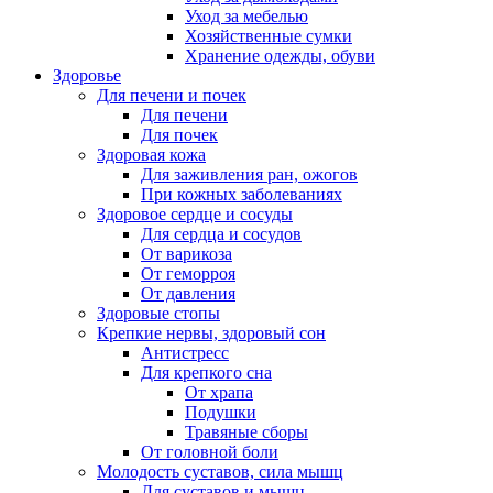
Уход за мебелью
Хозяйственные сумки
Хранение одежды, обуви
Здоровье
Для печени и почек
Для печени
Для почек
Здоровая кожа
Для заживления ран, ожогов
При кожных заболеваниях
Здоровое сердце и сосуды
Для сердца и сосудов
От варикоза
От геморроя
От давления
Здоровые стопы
Крепкие нервы, здоровый сон
Антистресс
Для крепкого сна
От храпа
Подушки
Травяные сборы
От головной боли
Молодость суставов, сила мышц
Для суставов и мышц