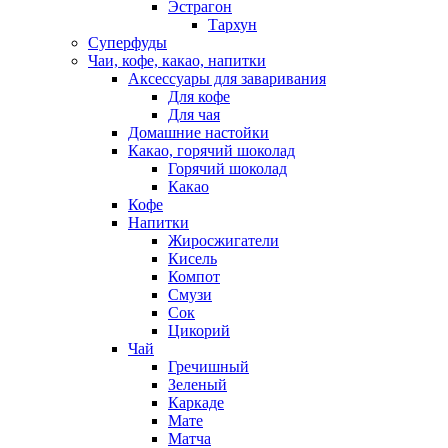
Эстрагон
Тархун
Суперфуды
Чаи, кофе, какао, напитки
Аксессуары для заваривания
Для кофе
Для чая
Домашние настойки
Какао, горячий шоколад
Горячий шоколад
Какао
Кофе
Напитки
Жиросжигатели
Кисель
Компот
Смузи
Сок
Цикорий
Чай
Гречишный
Зеленый
Каркаде
Мате
Матча