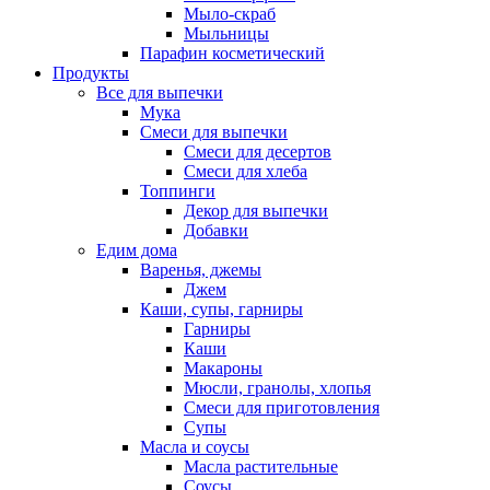
Мыло-скраб
Мыльницы
Парафин косметический
Продукты
Все для выпечки
Мука
Смеси для выпечки
Смеси для десертов
Смеси для хлеба
Топпинги
Декор для выпечки
Добавки
Едим дома
Варенья, джемы
Джем
Каши, супы, гарниры
Гарниры
Каши
Макароны
Мюсли, гранолы, хлопья
Смеси для приготовления
Супы
Масла и соусы
Масла растительные
Соусы