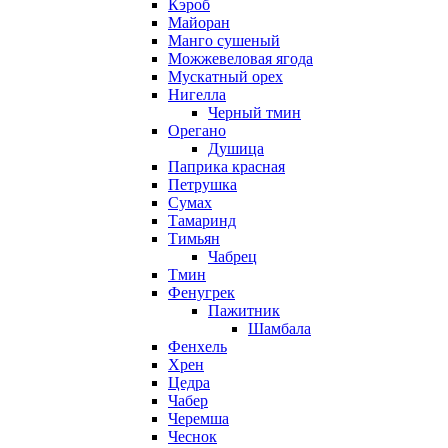
Кэроб
Майоран
Манго сушеный
Можжевеловая ягода
Мускатный орех
Нигелла
Черный тмин
Орегано
Душица
Паприка красная
Петрушка
Сумах
Тамаринд
Тимьян
Чабрец
Тмин
Фенугрек
Пажитник
Шамбала
Фенхель
Хрен
Цедра
Чабер
Черемша
Чеснок