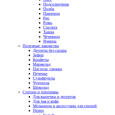
Подсолнечник
Полба
Пшеница
Рис
Рожь
Спельта
Тыква
Чечевица
Ячмень
Полезные лакомства
Десерты без сахара
Зефир
Конфеты
Мармелад
Пастила, смоква
Печенье
Сухофрукты
Чурчхела
Шоколад
Специи и приправы
Для выпечки и десертов
Для чая и кофе
Мельницы и аксессуары для специй
Перец