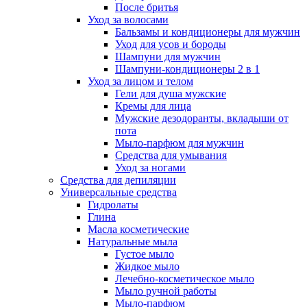
После бритья
Уход за волосами
Бальзамы и кондиционеры для мужчин
Уход для усов и бороды
Шампуни для мужчин
Шампуни-кондиционеры 2 в 1
Уход за лицом и телом
Гели для душа мужские
Кремы для лица
Мужские дезодоранты, вкладыши от
пота
Мыло-парфюм для мужчин
Средства для умывания
Уход за ногами
Средства для депиляции
Универсальные средства
Гидролаты
Глина
Масла косметические
Натуральные мыла
Густое мыло
Жидкое мыло
Лечебно-косметическое мыло
Мыло ручной работы
Мыло-парфюм