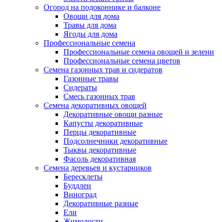
Огород на подоконнике и балконе
Овощи для дома
Травы для дома
Ягоды для дома
Профессиональные семена
Профессиональные семена овощей и зелени
Профессиональные семена цветов
Семена газонных трав и сидератов
Газонные травы
Сидераты
Смесь газонных трав
Семена декоративных овощей
Декоративные овощи разные
Капусты декоративные
Перцы декоративные
Подсолнечники декоративные
Тыквы декоративные
Фасоль декоративная
Семена деревьев и кустарников
Бересклеты
Буддлеи
Виноград
Декоративные разные
Ели
Жимолости