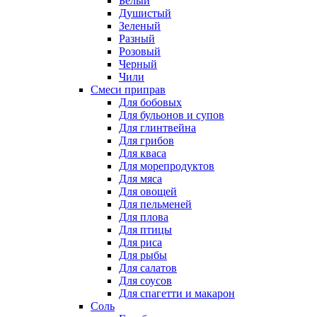
Белый
Душистый
Зеленый
Разный
Розовый
Черный
Чили
Смеси приправ
Для бобовых
Для бульонов и супов
Для глинтвейна
Для грибов
Для кваса
Для морепродуктов
Для мяса
Для овощей
Для пельменей
Для плова
Для птицы
Для риса
Для рыбы
Для салатов
Для соусов
Для спагетти и макарон
Соль