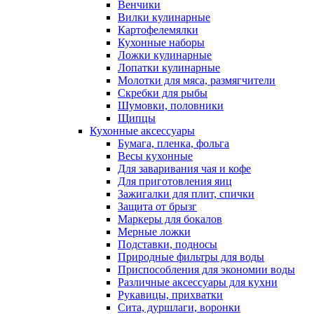
Венчики
Вилки кулинарные
Картофелемялки
Кухонные наборы
Ложки кулинарные
Лопатки кулинарные
Молотки для мяса, размягчители
Скребки для рыбы
Шумовки, половники
Щипцы
Кухонные аксессуары
Бумага, пленка, фольга
Весы кухонные
Для заваривания чая и кофе
Для приготовления яиц
Зажигалки для плит, спички
Защита от брызг
Маркеры для бокалов
Мерные ложки
Подставки, подносы
Природные фильтры для воды
Приспособления для экономии воды
Различные аксессуары для кухни
Рукавицы, прихватки
Сита, дуршлаги, воронки