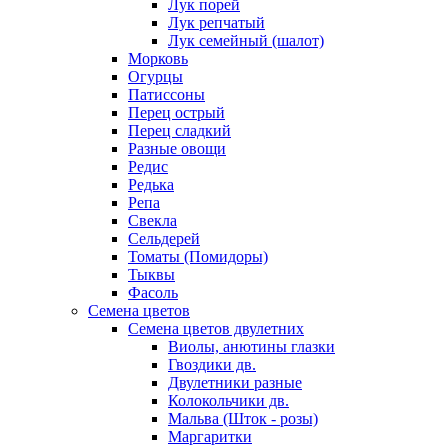
Лук порей
Лук репчатый
Лук семейный (шалот)
Морковь
Огурцы
Патиссоны
Перец острый
Перец сладкий
Разные овощи
Редис
Редька
Репа
Свекла
Сельдерей
Томаты (Помидоры)
Тыквы
Фасоль
Семена цветов
Семена цветов двулетних
Виолы, анютины глазки
Гвоздики дв.
Двулетники разные
Колокольчики дв.
Мальва (Шток - розы)
Маргаритки