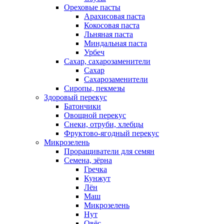
Ореховые пасты
Арахисовая паста
Кокосовая паста
Льняная паста
Миндальная паста
Урбеч
Сахар, сахарозаменители
Сахар
Сахарозаменители
Сиропы, пекмезы
Здоровый перекус
Батончики
Овощной перекус
Снеки, отруби, хлебцы
Фруктово-ягодный перекус
Микрозелень
Проращиватели для семян
Семена, зёрна
Гречка
Кунжут
Лён
Маш
Микрозелень
Нут
Овёс