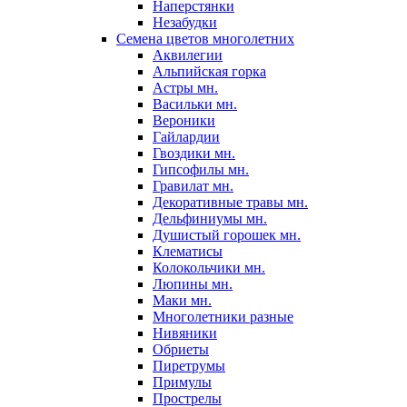
Наперстянки
Незабудки
Семена цветов многолетних
Аквилегии
Альпийская горка
Астры мн.
Васильки мн.
Вероники
Гайлардии
Гвоздики мн.
Гипсофилы мн.
Гравилат мн.
Декоративные травы мн.
Дельфиниумы мн.
Душистый горошек мн.
Клематисы
Колокольчики мн.
Люпины мн.
Маки мн.
Многолетники разные
Нивяники
Обриеты
Пиретрумы
Примулы
Прострелы