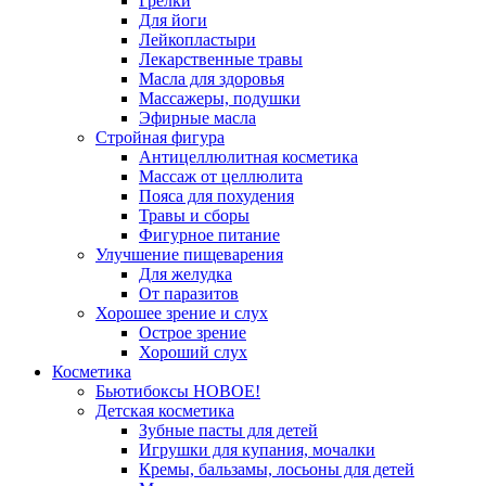
Грелки
Для йоги
Лейкопластыри
Лекарственные травы
Масла для здоровья
Массажеры, подушки
Эфирные масла
Стройная фигура
Антицеллюлитная косметика
Массаж от целлюлита
Пояса для похудения
Травы и сборы
Фигурное питание
Улучшение пищеварения
Для желудка
От паразитов
Хорошее зрение и слух
Острое зрение
Хороший слух
Косметика
Бьютибоксы НОВОЕ!
Детская косметика
Зубные пасты для детей
Игрушки для купания, мочалки
Кремы, бальзамы, лосьоны для детей