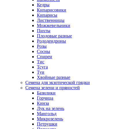
Кедры
Кипарисовики
Кипарисы
Лиственницы
Можжевельники
Пихты
Плодовые разные
Рододендроны
Розы
Сосны
Спиреи
Тис
Тсуга
Туи
Хвойные разные
Семена для экзотической грядки
Семена зелени и пряностей
Базилики
Горчица
Кинза
Лук на зелень
Мангольд
Микрозелень
Петрушки