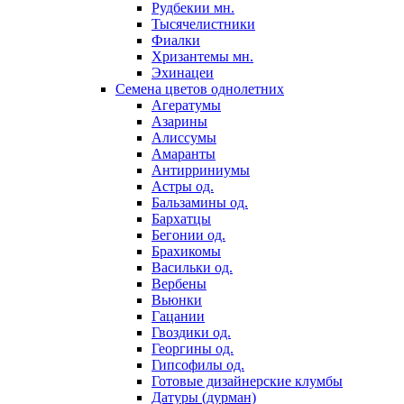
Рудбекии мн.
Тысячелистники
Фиалки
Хризантемы мн.
Эхинацеи
Семена цветов однолетних
Агератумы
Азарины
Алиссумы
Амаранты
Антирриниумы
Астры од.
Бальзамины од.
Бархатцы
Бегонии од.
Брахикомы
Васильки од.
Вербены
Вьюнки
Гацании
Гвоздики од.
Георгины од.
Гипсофилы од.
Готовые дизайнерские клумбы
Датуры (дурман)