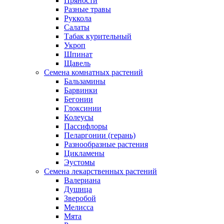
Пряности
Разные травы
Руккола
Салаты
Табак курительный
Укроп
Шпинат
Щавель
Семена комнатных растений
Бальзамины
Барвинки
Бегонии
Глоксинии
Колеусы
Пассифлоры
Пеларгонии (герань)
Разнообразные растения
Цикламены
Эустомы
Семена лекарственных растений
Валериана
Душица
Зверобой
Мелисса
Мята