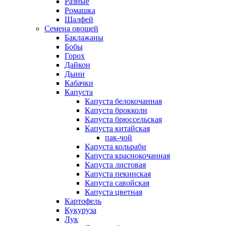
Разные
Ромашка
Шалфей
Семена овощей
Баклажаны
Бобы
Горох
Дайкон
Дыни
Кабачки
Капуста
Капуста белокочанная
Капуста брокколи
Капуста брюссельская
Капуста китайская
пак-чой
Капуста кольраби
Капуста краснокочанная
Капуста листовая
Капуста пекинская
Капуста савойская
Капуста цветная
Картофель
Кукуруза
Лук