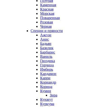
Голубая
Каменная
Красная
Морская
Поваренная
Розовая
Черная
Специи и пряности
Ажгон
Анис
Бадьян
Базилик
Барбарис
Ваниль
Гвоздика
Горчица
Имбирь
Кардамон
Карри
Кориандр
Корица
Кумин
Зира
Кунжут
Куркума