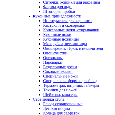
Ситечки, коврики для раковины
Формы для льда
Штопоры, пробки
Кухонные принадлежности
Инструменты для карвинга
Кастрюли и сковородки
Консервные ножи, открывашки
Кухонные ножи
Кухонные ножницы
Мясорубки, ветчинницы
Овощерезки, тёрки, измельчители
Овощечистки
Орехоколы
Пароварки
Разделочные доски
Соковыжималки
Специальные ножи
Специальные формы для блюд
Термометры, шприцы, таймеры
Точилки для ножей
Шейкеры, миксеры
Сервировка стола
Блюда сервировочные
Детская посуда
Кольца для салфеток