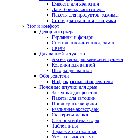
Емкости для хранения
Ланч-боксы, контейнеры
Пакеты для продуктов, зажимы
Сетки для хранения, экосумки
Уют и комфорт
Декор интерьера
Гирлянды и фонари
Светильники-ночники, лампы
Свечи
Для ванной и туалета
Аксессуары для ванной и туалета
Коврики для ванной
Шторы для ванной
Обогреватели
Инфракрасные обогреватели
Полезные штучки для дома
Заглушки для розеток
Пакеты для автошин
Придверные коврики
Различные аксессуары
Скатерти-пленки
Стопоры и фиксаторы
Таблетницы
Термометры оконные
Уход за дымоходами