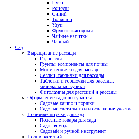
Пуэр
Ройбуш
Синий
Травяной
Улун
Фруктово-ягодный
Чайные напитки
Черный
Сад
Выращивание рассады
Гидрогели
Грунты, компоненты для почвы
Мини теплички для рассады
Сеялки, таблички для рассады
Таблетки и горшочки для рассады,
минеральные кубики
Фитолампы для растений и рассады
Оформление садового участка
Садовые кашпо и горшки
Садовые светильники и освещение участка
Полезные штучки для сада
Полезные товары для сада
Садовая мода
Садовый и ручной инструмент
Полив растений