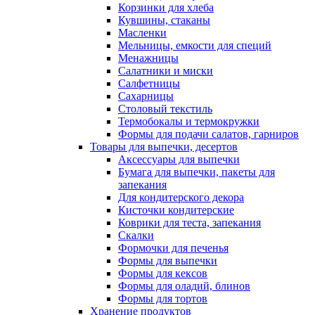
Корзинки для хлеба
Кувшины, стаканы
Масленки
Мельницы, емкости для специй
Менажницы
Салатники и миски
Салфетницы
Сахарницы
Столовый текстиль
Термобокалы и термокружки
Формы для подачи салатов, гарниров
Товары для выпечки, десертов
Аксессуары для выпечки
Бумага для выпечки, пакеты для
запекания
Для кондитерского декора
Кисточки кондитерские
Коврики для теста, запекания
Скалки
Формочки для печенья
Формы для выпечки
Формы для кексов
Формы для оладий, блинов
Формы для тортов
Хранение продуктов