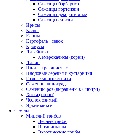
Саженцы барбариса
Саженцы гортензии
Саженцы декоративные
Саженцы сирени
Ирисы
Каллы
Канны
Картофель - севок
Крокусы
Лилейники
Хемерокалисы (корни)
Лилии
Пионы травянистые
Плодовые деревья и кустарники
Разные многолетники
Саженцы винограда
Саженцы роз (выращены в Сибири)
Хоста (корни)
Чеснок озимый
Яркие миксы
Семена
Мицелий грибов
Лесные грибы
Шампиньоны
Экзотические грибы