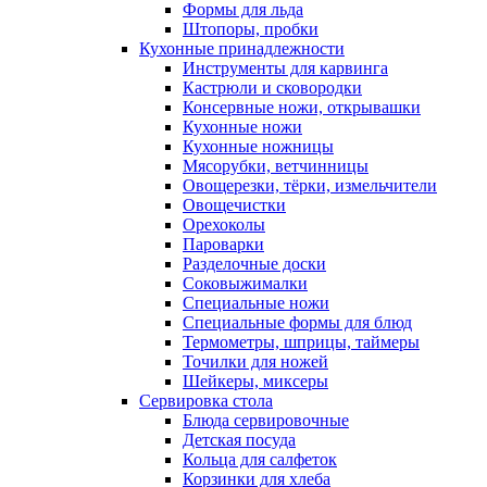
Формы для льда
Штопоры, пробки
Кухонные принадлежности
Инструменты для карвинга
Кастрюли и сковородки
Консервные ножи, открывашки
Кухонные ножи
Кухонные ножницы
Мясорубки, ветчинницы
Овощерезки, тёрки, измельчители
Овощечистки
Орехоколы
Пароварки
Разделочные доски
Соковыжималки
Специальные ножи
Специальные формы для блюд
Термометры, шприцы, таймеры
Точилки для ножей
Шейкеры, миксеры
Сервировка стола
Блюда сервировочные
Детская посуда
Кольца для салфеток
Корзинки для хлеба