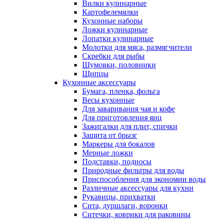
Вилки кулинарные
Картофелемялки
Кухонные наборы
Ложки кулинарные
Лопатки кулинарные
Молотки для мяса, размягчители
Скребки для рыбы
Шумовки, половники
Щипцы
Кухонные аксессуары
Бумага, пленка, фольга
Весы кухонные
Для заваривания чая и кофе
Для приготовления яиц
Зажигалки для плит, спички
Защита от брызг
Маркеры для бокалов
Мерные ложки
Подставки, подносы
Природные фильтры для воды
Приспособления для экономии воды
Различные аксессуары для кухни
Рукавицы, прихватки
Сита, дуршлаги, воронки
Ситечки, коврики для раковины