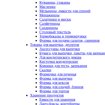
Кувшины, стаканы
Масленки
Мельницы, емкости для специй
Менажницы
Салатники и миски
Салфетницы
Сахарницы
Столовый текстиль
Термобокалы и термокружки
Формы для подачи салатов, гарниров
Товары для выпечки, десертов
Аксессуары для выпечки
Бумага для выпечки, пакеты для запека
Для кондитерского декора
Кисточки кондитерские
Коврики для теста, запекания
Скалки
Формочки для печенья
Формы для выпечки
Формы для кексов
Формы для оладий, блинов
Формы для тортов
Хранение продуктов
Емкости для хранения
Ланч-боксы, контейнеры