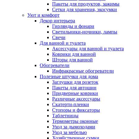
Пакеты для продуктов, зажимы
Сетки для хранения, экосумки
Уют и комфорт
Декор интерьера
Гирлянды и фонари
Светильники-ночники, лампы
Свечи
Для ванной и туалета
Аксессуары для ванной и туалета
Коврики для ванной
Шторы для ванной
Обогреватели
Инфракрасные обогреватели
Полезные штучки для дома
Заглушки для розеток
Пакеты для автошин
Придверные коврики
Различные аксессуары
Скатерти-пленки
Стопоры и фиксаторы
Таблетницы
Термометры оконные
Уход за дымоходами
Уход за мебелью
Хозяйственные сумки