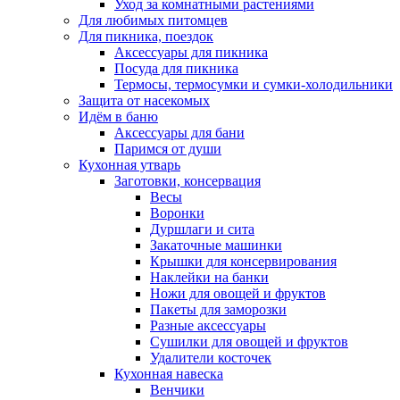
Уход за комнатными растениями
Для любимых питомцев
Для пикника, поездок
Аксессуары для пикника
Посуда для пикника
Термосы, термосумки и сумки-холодильники
Защита от насекомых
Идём в баню
Аксессуары для бани
Паримся от души
Кухонная утварь
Заготовки, консервация
Весы
Воронки
Дуршлаги и сита
Закаточные машинки
Крышки для консервирования
Наклейки на банки
Ножи для овощей и фруктов
Пакеты для заморозки
Разные аксессуары
Сушилки для овощей и фруктов
Удалители косточек
Кухонная навеска
Венчики