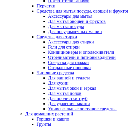
Поглотители запахов
Перчатки
Средства для мытья посуды, овощей и фрукто
Аксессуары для мытья
Для мытья овощей и фруктов
Для мытья посуды
Для посудомоечных машин
Средства для стирки
Аксессуары для стирки
Гели для стирки
Кондиционеры и ополаскиватели
Отбеливатели и пятновыводители
Средства для глажки
Стиральные порошки
Чистящие средства
Для ванной и туалета
Для кухни
Для мытья окон и зеркал
Для мытья полов
Для прочистки труб
Для удаления накипи
Универсальные чистящие средства
Для домашних растений
Горшки и кашпо
Грунты