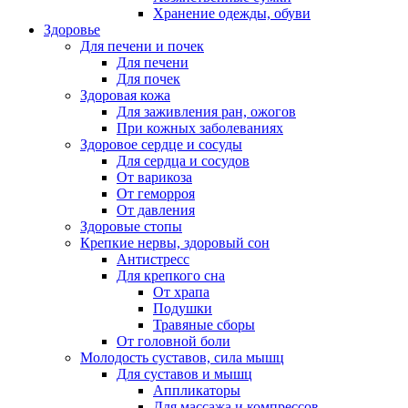
Хранение одежды, обуви
Здоровье
Для печени и почек
Для печени
Для почек
Здоровая кожа
Для заживления ран, ожогов
При кожных заболеваниях
Здоровое сердце и сосуды
Для сердца и сосудов
От варикоза
От геморроя
От давления
Здоровые стопы
Крепкие нервы, здоровый сон
Антистресс
Для крепкого сна
От храпа
Подушки
Травяные сборы
От головной боли
Молодость суставов, сила мышц
Для суставов и мышц
Аппликаторы
Для массажа и компрессов