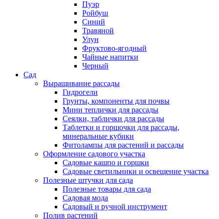
Пуэр
Ройбуш
Синий
Травяной
Улун
Фруктово-ягодный
Чайные напитки
Черный
Сад
Выращивание рассады
Гидрогели
Грунты, компоненты для почвы
Мини теплички для рассады
Сеялки, таблички для рассады
Таблетки и горшочки для рассады,
минеральные кубики
Фитолампы для растений и рассады
Оформление садового участка
Садовые кашпо и горшки
Садовые светильники и освещение участка
Полезные штучки для сада
Полезные товары для сада
Садовая мода
Садовый и ручной инструмент
Полив растений