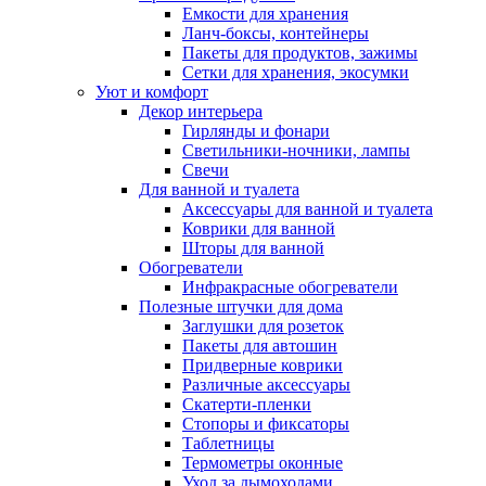
Емкости для хранения
Ланч-боксы, контейнеры
Пакеты для продуктов, зажимы
Сетки для хранения, экосумки
Уют и комфорт
Декор интерьера
Гирлянды и фонари
Светильники-ночники, лампы
Свечи
Для ванной и туалета
Аксессуары для ванной и туалета
Коврики для ванной
Шторы для ванной
Обогреватели
Инфракрасные обогреватели
Полезные штучки для дома
Заглушки для розеток
Пакеты для автошин
Придверные коврики
Различные аксессуары
Скатерти-пленки
Стопоры и фиксаторы
Таблетницы
Термометры оконные
Уход за дымоходами