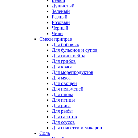
Белый
Душистый
Зеленый
Разный
Розовый
Черный
Чили
Смеси приправ
Для бобовых
Для бульонов и супов
Для глинтвейна
Для грибов
Для кваса
Для морепродуктов
Для мяса
Для овощей
Для пельменей
Для плова
Для птицы
Для риса
Для рыбы
Для салатов
Для соусов
Для спагетти и макарон
Соль