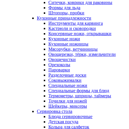
Ситечки, коврики для раковины
Формы для льда
Штопоры, пробки
Кухонные принадлежности
Инструменты для карвинга
Кастрюли и сковородки
Консервные ножи, открывашки
Кухонные ножи
Кухонные ножницы
Мясорубки, ветчинницы
Овощерезки, тёрки, измельчители
Овощечистки
Орехоколы
Пароварки
Разделочные доски
Соковыжималки
Специальные ножи
Специальные формы для блюд
Термометры, шприцы, таймеры
Точилки для ножей
Шейкеры, миксеры
Сервировка стола
Блюда сервировочные
Детская посуда
Кольца для салфеток