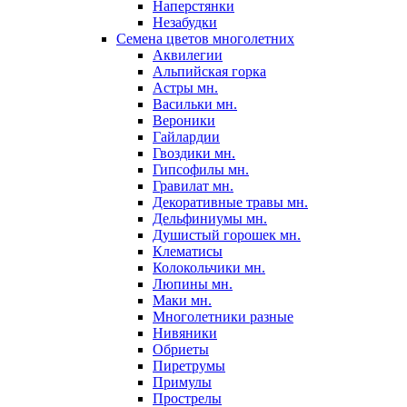
Наперстянки
Незабудки
Семена цветов многолетних
Аквилегии
Альпийская горка
Астры мн.
Васильки мн.
Вероники
Гайлардии
Гвоздики мн.
Гипсофилы мн.
Гравилат мн.
Декоративные травы мн.
Дельфиниумы мн.
Душистый горошек мн.
Клематисы
Колокольчики мн.
Люпины мн.
Маки мн.
Многолетники разные
Нивяники
Обриеты
Пиретрумы
Примулы
Прострелы