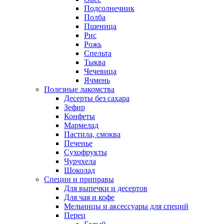
Подсолнечник
Полба
Пшеница
Рис
Рожь
Спельта
Тыква
Чечевица
Ячмень
Полезные лакомства
Десерты без сахара
Зефир
Конфеты
Мармелад
Пастила, смоква
Печенье
Сухофрукты
Чурчхела
Шоколад
Специи и приправы
Для выпечки и десертов
Для чая и кофе
Мельницы и аксессуары для специй
Перец