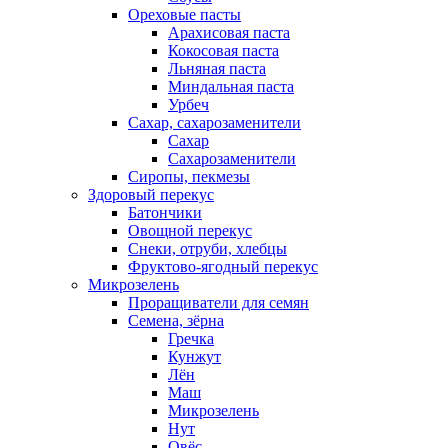
Ореховые пасты
Арахисовая паста
Кокосовая паста
Льняная паста
Миндальная паста
Урбеч
Сахар, сахарозаменители
Сахар
Сахарозаменители
Сиропы, пекмезы
Здоровый перекус
Батончики
Овощной перекус
Снеки, отруби, хлебцы
Фруктово-ягодный перекус
Микрозелень
Проращиватели для семян
Семена, зёрна
Гречка
Кунжут
Лён
Маш
Микрозелень
Нут
Овёс