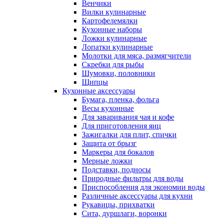
Венчики
Вилки кулинарные
Картофелемялки
Кухонные наборы
Ложки кулинарные
Лопатки кулинарные
Молотки для мяса, размягчители
Скребки для рыбы
Шумовки, половники
Щипцы
Кухонные аксессуары
Бумага, пленка, фольга
Весы кухонные
Для заваривания чая и кофе
Для приготовления яиц
Зажигалки для плит, спички
Защита от брызг
Маркеры для бокалов
Мерные ложки
Подставки, подносы
Природные фильтры для воды
Приспособления для экономии воды
Различные аксессуары для кухни
Рукавицы, прихватки
Сита, дуршлаги, воронки