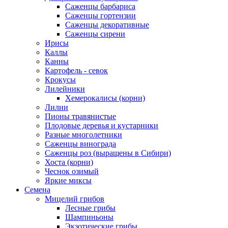
Саженцы барбариса
Саженцы гортензии
Саженцы декоративные
Саженцы сирени
Ирисы
Каллы
Канны
Картофель - севок
Крокусы
Лилейники
Хемерокалисы (корни)
Лилии
Пионы травянистые
Плодовые деревья и кустарники
Разные многолетники
Саженцы винограда
Саженцы роз (выращены в Сибири)
Хоста (корни)
Чеснок озимый
Яркие миксы
Семена
Мицелий грибов
Лесные грибы
Шампиньоны
Экзотические грибы