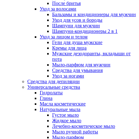
После бритья
Уход за волосами
Бальзамы и кондиционеры для мужчин
Уход для усов и бороды
Шампуни для мужчин
Шампуни-кондиционеры 2 в 1
Уход за лицом и телом
Гели для душа мужские
Кремы для лица
Мужские дезодоранты, вкладыши от
пота
Мыло-парфюм для мужчин
Средства для умывания
Уход за ногами
Средства для депиляции
Универсальные средства
Гидролаты
Глина
Масла косметические
Натуральные мыла
Густое мыло
Жидкое мыло
Лечебно-косметическое мыло
Мыло ручной работы
Мыло-парфюм