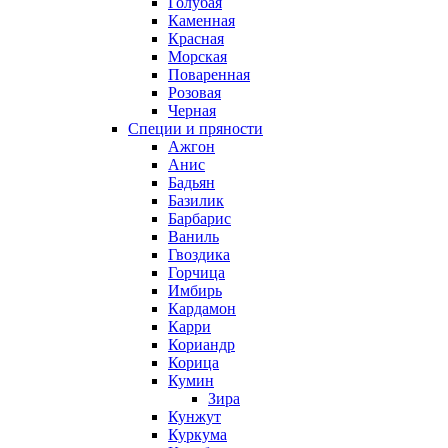
Голубая
Каменная
Красная
Морская
Поваренная
Розовая
Черная
Специи и пряности
Ажгон
Анис
Бадьян
Базилик
Барбарис
Ваниль
Гвоздика
Горчица
Имбирь
Кардамон
Карри
Кориандр
Корица
Кумин
Зира
Кунжут
Куркума