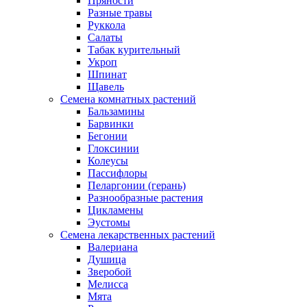
Пряности
Разные травы
Руккола
Салаты
Табак курительный
Укроп
Шпинат
Щавель
Семена комнатных растений
Бальзамины
Барвинки
Бегонии
Глоксинии
Колеусы
Пассифлоры
Пеларгонии (герань)
Разнообразные растения
Цикламены
Эустомы
Семена лекарственных растений
Валериана
Душица
Зверобой
Мелисса
Мята