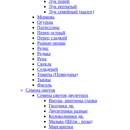
Лук порей
Лук репчатый
Лук семейный (шалот)
Морковь
Огурцы
Патиссоны
Перец острый
Перец сладкий
Разные овощи
Редис
Редька
Репа
Свекла
Сельдерей
Томаты (Помидоры)
Тыквы
Фасоль
Семена цветов
Семена цветов двулетних
Виолы, анютины глазки
Гвоздики дв.
Двулетники разные
Колокольчики дв.
Мальва (Шток - розы)
Маргаритки