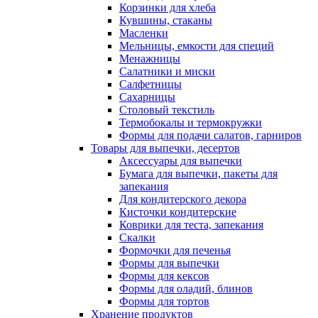
Корзинки для хлеба
Кувшины, стаканы
Масленки
Мельницы, емкости для специй
Менажницы
Салатники и миски
Салфетницы
Сахарницы
Столовый текстиль
Термобокалы и термокружки
Формы для подачи салатов, гарниров
Товары для выпечки, десертов
Аксессуары для выпечки
Бумага для выпечки, пакеты для
запекания
Для кондитерского декора
Кисточки кондитерские
Коврики для теста, запекания
Скалки
Формочки для печенья
Формы для выпечки
Формы для кексов
Формы для оладий, блинов
Формы для тортов
Хранение продуктов