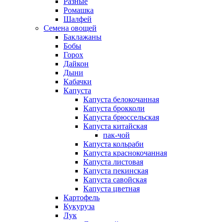
Разные
Ромашка
Шалфей
Семена овощей
Баклажаны
Бобы
Горох
Дайкон
Дыни
Кабачки
Капуста
Капуста белокочанная
Капуста брокколи
Капуста брюссельская
Капуста китайская
пак-чой
Капуста кольраби
Капуста краснокочанная
Капуста листовая
Капуста пекинская
Капуста савойская
Капуста цветная
Картофель
Кукуруза
Лук