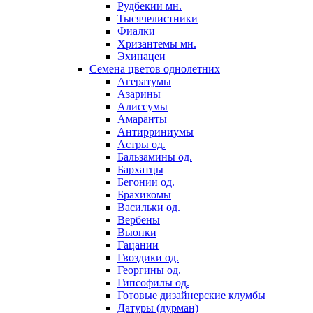
Рудбекии мн.
Тысячелистники
Фиалки
Хризантемы мн.
Эхинацеи
Семена цветов однолетних
Агератумы
Азарины
Алиссумы
Амаранты
Антирриниумы
Астры од.
Бальзамины од.
Бархатцы
Бегонии од.
Брахикомы
Васильки од.
Вербены
Вьюнки
Гацании
Гвоздики од.
Георгины од.
Гипсофилы од.
Готовые дизайнерские клумбы
Датуры (дурман)