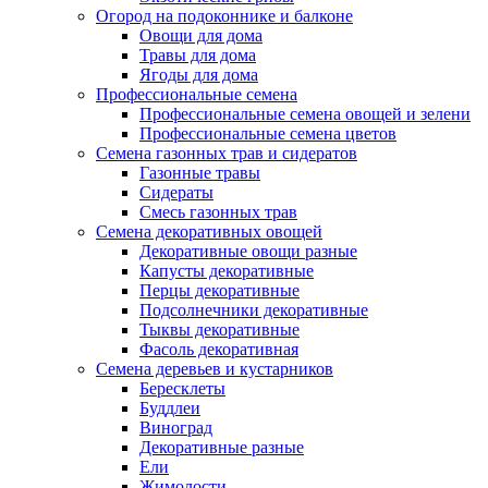
Огород на подоконнике и балконе
Овощи для дома
Травы для дома
Ягоды для дома
Профессиональные семена
Профессиональные семена овощей и зелени
Профессиональные семена цветов
Семена газонных трав и сидератов
Газонные травы
Сидераты
Смесь газонных трав
Семена декоративных овощей
Декоративные овощи разные
Капусты декоративные
Перцы декоративные
Подсолнечники декоративные
Тыквы декоративные
Фасоль декоративная
Семена деревьев и кустарников
Бересклеты
Буддлеи
Виноград
Декоративные разные
Ели
Жимолости