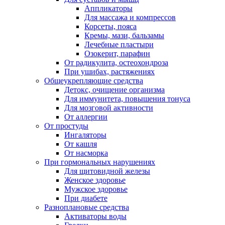
Аппликаторы
Для массажа и компрессов
Корсеты, пояса
Кремы, мази, бальзамы
Лечебные пластыри
Озокерит, парафин
От радикулита, остеохондроза
При ушибах, растяжениях
Общеукрепляющие средства
Детокс, очищение организма
Для иммунитета, повышения тонуса
Для мозговой активности
От аллергии
От простуды
Ингаляторы
От кашля
От насморка
При гормональных нарушениях
Для щитовидной железы
Женское здоровье
Мужское здоровье
При диабете
Разноплановые средства
Активаторы воды