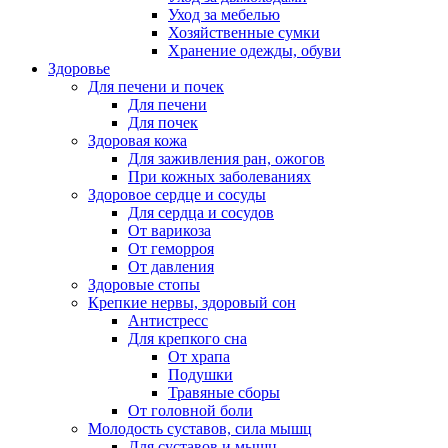
Уход за мебелью
Хозяйственные сумки
Хранение одежды, обуви
Здоровье
Для печени и почек
Для печени
Для почек
Здоровая кожа
Для заживления ран, ожогов
При кожных заболеваниях
Здоровое сердце и сосуды
Для сердца и сосудов
От варикоза
От геморроя
От давления
Здоровые стопы
Крепкие нервы, здоровый сон
Антистресс
Для крепкого сна
От храпа
Подушки
Травяные сборы
От головной боли
Молодость суставов, сила мышц
Для суставов и мышц