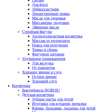
Грелки
Для йоги
Лейкопластыри
Лекарственные травы
Масла для здоровья
Массажеры, подушки
Эфирные масла
Стройная фигура
Антицеллюлитная косметика
Массаж от целлюлита
Пояса для похудения
Травы и сборы
Фигурное питание
Улучшение пищеварения
Для желудка
От паразитов
Хорошее зрение и слух
Острое зрение
Хороший слух
Косметика
Бьютибоксы НОВОЕ!
Детская косметика
Зубные пасты для детей
Игрушки для купания, мочалки
Кремы, бальзамы, лосьоны для детей