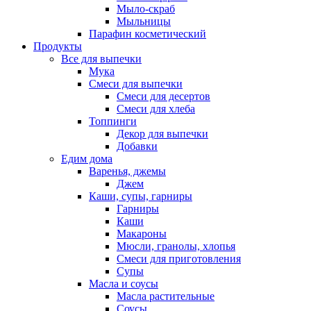
Мыло-скраб
Мыльницы
Парафин косметический
Продукты
Все для выпечки
Мука
Смеси для выпечки
Смеси для десертов
Смеси для хлеба
Топпинги
Декор для выпечки
Добавки
Едим дома
Варенья, джемы
Джем
Каши, супы, гарниры
Гарниры
Каши
Макароны
Мюсли, гранолы, хлопья
Смеси для приготовления
Супы
Масла и соусы
Масла растительные
Соусы