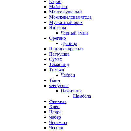
Кэроб
Майоран
Манго сушеный
Можжевеловая ягода
Мускатный орех
Нигелла
Черный тмин
Орегано
Душица
Паприка красная
Петрушка
Сумах
Тамаринд
Тимьян
Чабрец
Тмин
Фенугрек
Пажитник
Шамбала
Фенхель
Хрен
Цедра
Чабер
Черемша
Чеснок