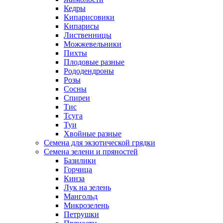
Кедры
Кипарисовики
Кипарисы
Лиственницы
Можжевельники
Пихты
Плодовые разные
Рододендроны
Розы
Сосны
Спиреи
Тис
Тсуга
Туи
Хвойные разные
Семена для экзотической грядки
Семена зелени и пряностей
Базилики
Горчица
Кинза
Лук на зелень
Мангольд
Микрозелень
Петрушки