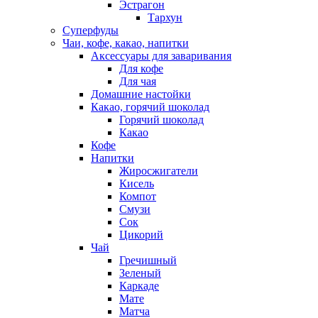
Эстрагон
Тархун
Суперфуды
Чаи, кофе, какао, напитки
Аксессуары для заваривания
Для кофе
Для чая
Домашние настойки
Какао, горячий шоколад
Горячий шоколад
Какао
Кофе
Напитки
Жиросжигатели
Кисель
Компот
Смузи
Сок
Цикорий
Чай
Гречишный
Зеленый
Каркаде
Мате
Матча