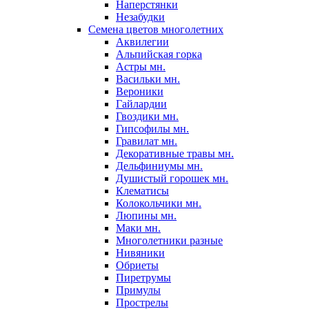
Наперстянки
Незабудки
Семена цветов многолетних
Аквилегии
Альпийская горка
Астры мн.
Васильки мн.
Вероники
Гайлардии
Гвоздики мн.
Гипсофилы мн.
Гравилат мн.
Декоративные травы мн.
Дельфиниумы мн.
Душистый горошек мн.
Клематисы
Колокольчики мн.
Люпины мн.
Маки мн.
Многолетники разные
Нивяники
Обриеты
Пиретрумы
Примулы
Прострелы