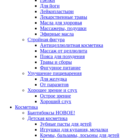
Грелки
Для йоги
Лейкопластыри
Лекарственные травы
Масла для здоровья
Массажеры, подушки
Эфирные масла
Стройная фигура
Антицеллюлитная косметика
Массаж от целлюлита
Пояса для похудения
Травы и сборы
Фигурное питание
Улучшение пищеварения
Для желудка
От паразитов
Хорошее зрение и слух
Острое зрение
Хороший слух
Косметика
Бьютибоксы НОВОЕ!
Детская косметика
Зубные пасты для детей
Игрушки для купания, мочалки
Кремы, бальзамы, лосьоны для детей