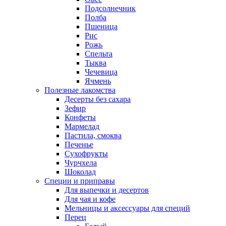
Подсолнечник
Полба
Пшеница
Рис
Рожь
Спельта
Тыква
Чечевица
Ячмень
Полезные лакомства
Десерты без сахара
Зефир
Конфеты
Мармелад
Пастила, смоква
Печенье
Сухофрукты
Чурчхела
Шоколад
Специи и приправы
Для выпечки и десертов
Для чая и кофе
Мельницы и аксессуары для специй
Перец