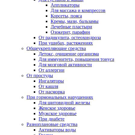
Аппликаторы
Для массажа и компрессов
Корсеты, пояса
Кремы, мази, бальзамы
Лечебные пластыри
Озокерит, парафин
От радикулита, остеохондроза
При ушибах, растяжениях
Общеукрепляющие средства
Детокс, очищение организма
Для иммунитета, повышения тонуса
Для мозговой активности
От аллергии
От простуды
Ингаляторы
От кашля
От насморка
При гормональных нарушениях
Для щитовидной железы
Женское здоровье
Мужское здоровье
При диабете
Разноплановые средства
Активаторы воды