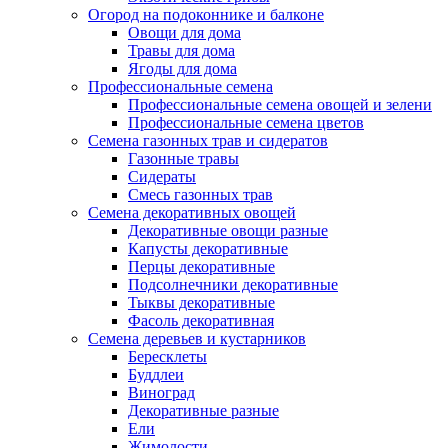
Огород на подоконнике и балконе
Овощи для дома
Травы для дома
Ягоды для дома
Профессиональные семена
Профессиональные семена овощей и зелени
Профессиональные семена цветов
Семена газонных трав и сидератов
Газонные травы
Сидераты
Смесь газонных трав
Семена декоративных овощей
Декоративные овощи разные
Капусты декоративные
Перцы декоративные
Подсолнечники декоративные
Тыквы декоративные
Фасоль декоративная
Семена деревьев и кустарников
Бересклеты
Буддлеи
Виноград
Декоративные разные
Ели
Жимолости