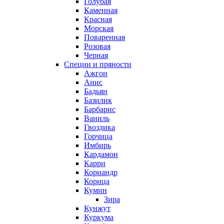
Голубая
Каменная
Красная
Морская
Поваренная
Розовая
Черная
Специи и пряности
Ажгон
Анис
Бадьян
Базилик
Барбарис
Ваниль
Гвоздика
Горчица
Имбирь
Кардамон
Карри
Кориандр
Корица
Кумин
Зира
Кунжут
Куркума