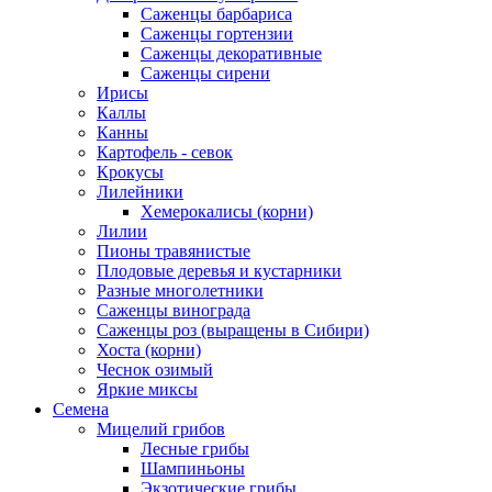
Саженцы барбариса
Саженцы гортензии
Саженцы декоративные
Саженцы сирени
Ирисы
Каллы
Канны
Картофель - севок
Крокусы
Лилейники
Хемерокалисы (корни)
Лилии
Пионы травянистые
Плодовые деревья и кустарники
Разные многолетники
Саженцы винограда
Саженцы роз (выращены в Сибири)
Хоста (корни)
Чеснок озимый
Яркие миксы
Семена
Мицелий грибов
Лесные грибы
Шампиньоны
Экзотические грибы