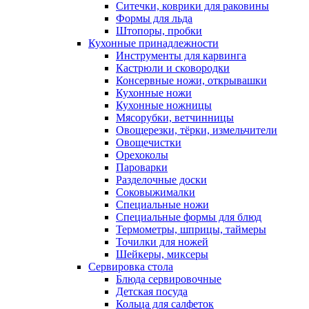
Ситечки, коврики для раковины
Формы для льда
Штопоры, пробки
Кухонные принадлежности
Инструменты для карвинга
Кастрюли и сковородки
Консервные ножи, открывашки
Кухонные ножи
Кухонные ножницы
Мясорубки, ветчинницы
Овощерезки, тёрки, измельчители
Овощечистки
Орехоколы
Пароварки
Разделочные доски
Соковыжималки
Специальные ножи
Специальные формы для блюд
Термометры, шприцы, таймеры
Точилки для ножей
Шейкеры, миксеры
Сервировка стола
Блюда сервировочные
Детская посуда
Кольца для салфеток