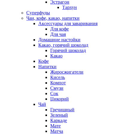
Эстрагон
Тархун
Суперфуды
Чаи, кофе, какао, напитки
Аксессуары для заваривания
Для кофе
Для чая
Домашние настойки
Какао, горячий шоколад
Горячий шоколад
Какао
Кофе
Напитки
Жиросжигатели
Кисель
Компот
Смузи
Сок
Цикорий
Чай
Гречишный
Зеленый
Каркаде
Мате
Матча