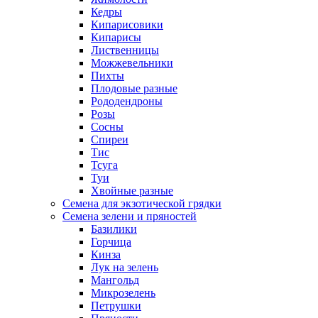
Кедры
Кипарисовики
Кипарисы
Лиственницы
Можжевельники
Пихты
Плодовые разные
Рододендроны
Розы
Сосны
Спиреи
Тис
Тсуга
Туи
Хвойные разные
Семена для экзотической грядки
Семена зелени и пряностей
Базилики
Горчица
Кинза
Лук на зелень
Мангольд
Микрозелень
Петрушки