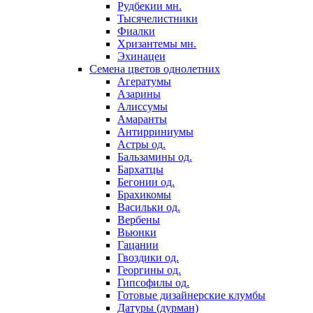
Рудбекии мн.
Тысячелистники
Фиалки
Хризантемы мн.
Эхинацеи
Семена цветов однолетних
Агератумы
Азарины
Алиссумы
Амаранты
Антирриниумы
Астры од.
Бальзамины од.
Бархатцы
Бегонии од.
Брахикомы
Васильки од.
Вербены
Вьюнки
Гацании
Гвоздики од.
Георгины од.
Гипсофилы од.
Готовые дизайнерские клумбы
Датуры (дурман)