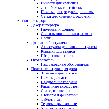
Емкости для хранения
Ланч-боксы, контейнеры
Пакеты для продуктов, зажимы
Сетки для хранения, экосумки
Уют и комфорт
Декор интерьера
Гирлянды и фонари
Светильники-ночники, лампы
Свечи
Для ванной и туалета
Аксессуары для ванной и туалета
Коврики для ванной
Шторы для ванной
Обогреватели
Инфракрасные обогреватели
Полезные штучки для дома
Заглушки для розеток
Пакеты для автошин
Придверные коврики
Различные аксессуары
Скатерти-пленки
Стопоры и фиксаторы
Таблетницы
Термометры оконные
Уход за дымоходами