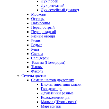
Лук порей
Лук репчатый
Лук семейный (шалот)
Морковь
Огурцы
Патиссоны
Перец острый
Перец сладкий
Разные овощи
Редис
Редька
Репа
Свекла
Сельдерей
Томаты (Помидоры)
Тыквы
Фасоль
Семена цветов
Семена цветов двулетних
Виолы, анютины глазки
Гвоздики дв.
Двулетники разные
Колокольчики дв.
Мальва (Шток - розы)
Маргаритки