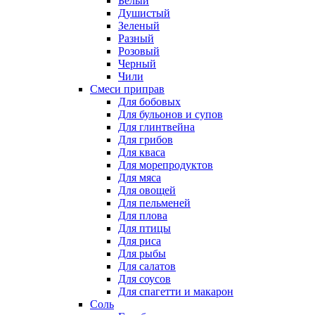
Белый
Душистый
Зеленый
Разный
Розовый
Черный
Чили
Смеси приправ
Для бобовых
Для бульонов и супов
Для глинтвейна
Для грибов
Для кваса
Для морепродуктов
Для мяса
Для овощей
Для пельменей
Для плова
Для птицы
Для риса
Для рыбы
Для салатов
Для соусов
Для спагетти и макарон
Соль