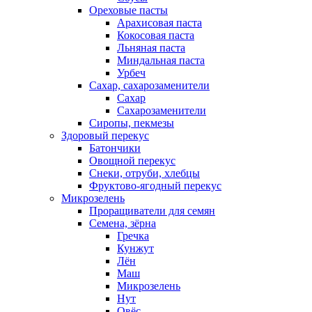
Ореховые пасты
Арахисовая паста
Кокосовая паста
Льняная паста
Миндальная паста
Урбеч
Сахар, сахарозаменители
Сахар
Сахарозаменители
Сиропы, пекмезы
Здоровый перекус
Батончики
Овощной перекус
Снеки, отруби, хлебцы
Фруктово-ягодный перекус
Микрозелень
Проращиватели для семян
Семена, зёрна
Гречка
Кунжут
Лён
Маш
Микрозелень
Нут
Овёс