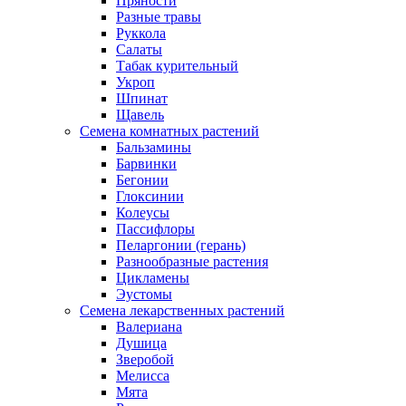
Пряности
Разные травы
Руккола
Салаты
Табак курительный
Укроп
Шпинат
Щавель
Семена комнатных растений
Бальзамины
Барвинки
Бегонии
Глоксинии
Колеусы
Пассифлоры
Пеларгонии (герань)
Разнообразные растения
Цикламены
Эустомы
Семена лекарственных растений
Валериана
Душица
Зверобой
Мелисса
Мята