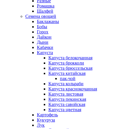
Разные
Ромашка
Шалфей
Семена овощей
Баклажаны
Бобы
Горох
Дайкон
Дыни
Кабачки
Капуста
Капуста белокочанная
Капуста брокколи
Капуста брюссельская
Капуста китайская
пак-чой
Капуста кольраби
Капуста краснокочанная
Капуста листовая
Капуста пекинская
Капуста савойская
Капуста цветная
Картофель
Кукуруза
Лук