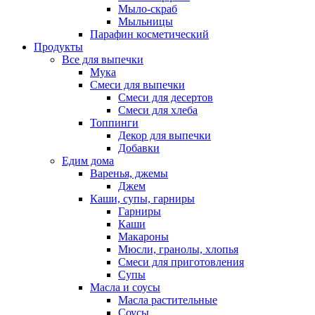
Мыло-скраб
Мыльницы
Парафин косметический
Продукты
Все для выпечки
Мука
Смеси для выпечки
Смеси для десертов
Смеси для хлеба
Топпинги
Декор для выпечки
Добавки
Едим дома
Варенья, джемы
Джем
Каши, супы, гарниры
Гарниры
Каши
Макароны
Мюсли, гранолы, хлопья
Смеси для приготовления
Супы
Масла и соусы
Масла растительные
Соусы