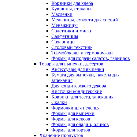
Корзинки для хлеба
Кувшины, стаканы
Масленки
Мельницы, емкости для специй
Менажницы
Салатники и миски
Салфетницы
Сахарницы
Столовый текстиль
Термобокалы и термокружки
Формы для подачи салатов, гарниров
Товары для выпечки, десертов
Аксессуары для выпечки
Бумага для выпечки, пакеты для
запекания
Для кондитерского декора
Кисточки кондитерские
Коврики для теста, запекания
Скалки
Формочки для печенья
Формы для выпечки
Формы для кексов
Формы для оладий, блинов
Формы для тортов
Хранение продуктов