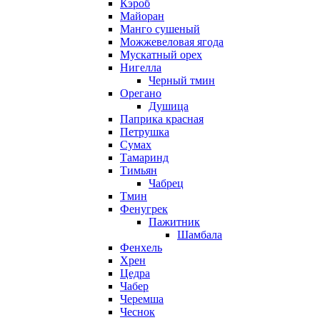
Кэроб
Майоран
Манго сушеный
Можжевеловая ягода
Мускатный орех
Нигелла
Черный тмин
Орегано
Душица
Паприка красная
Петрушка
Сумах
Тамаринд
Тимьян
Чабрец
Тмин
Фенугрек
Пажитник
Шамбала
Фенхель
Хрен
Цедра
Чабер
Черемша
Чеснок