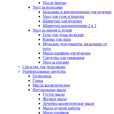
После бритья
Уход за волосами
Бальзамы и кондиционеры для мужчин
Уход для усов и бороды
Шампуни для мужчин
Шампуни-кондиционеры 2 в 1
Уход за лицом и телом
Гели для душа мужские
Кремы для лица
Мужские дезодоранты, вкладыши от
пота
Мыло-парфюм для мужчин
Средства для умывания
Уход за ногами
Средства для депиляции
Универсальные средства
Гидролаты
Глина
Масла косметические
Натуральные мыла
Густое мыло
Жидкое мыло
Лечебно-косметическое мыло
Мыло ручной работы
Мыло-парфюм