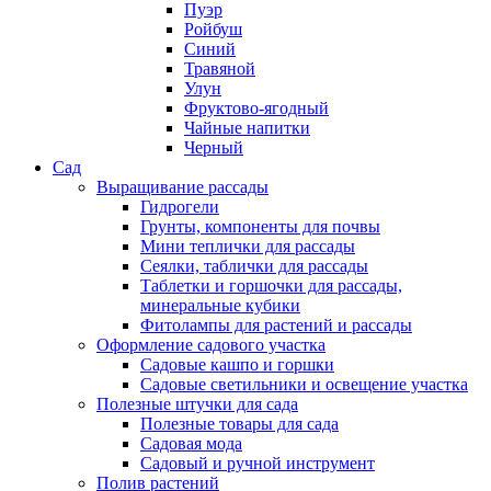
Пуэр
Ройбуш
Синий
Травяной
Улун
Фруктово-ягодный
Чайные напитки
Черный
Сад
Выращивание рассады
Гидрогели
Грунты, компоненты для почвы
Мини теплички для рассады
Сеялки, таблички для рассады
Таблетки и горшочки для рассады,
минеральные кубики
Фитолампы для растений и рассады
Оформление садового участка
Садовые кашпо и горшки
Садовые светильники и освещение участка
Полезные штучки для сада
Полезные товары для сада
Садовая мода
Садовый и ручной инструмент
Полив растений