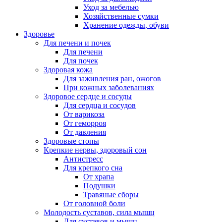
Уход за мебелью
Хозяйственные сумки
Хранение одежды, обуви
Здоровье
Для печени и почек
Для печени
Для почек
Здоровая кожа
Для заживления ран, ожогов
При кожных заболеваниях
Здоровое сердце и сосуды
Для сердца и сосудов
От варикоза
От геморроя
От давления
Здоровые стопы
Крепкие нервы, здоровый сон
Антистресс
Для крепкого сна
От храпа
Подушки
Травяные сборы
От головной боли
Молодость суставов, сила мышц
Для суставов и мышц