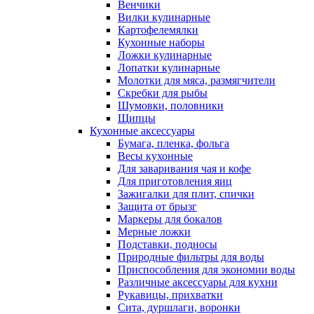
Венчики
Вилки кулинарные
Картофелемялки
Кухонные наборы
Ложки кулинарные
Лопатки кулинарные
Молотки для мяса, размягчители
Скребки для рыбы
Шумовки, половники
Щипцы
Кухонные аксессуары
Бумага, пленка, фольга
Весы кухонные
Для заваривания чая и кофе
Для приготовления яиц
Зажигалки для плит, спички
Защита от брызг
Маркеры для бокалов
Мерные ложки
Подставки, подносы
Природные фильтры для воды
Приспособления для экономии воды
Различные аксессуары для кухни
Рукавицы, прихватки
Сита, дуршлаги, воронки