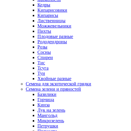
Кедры
Кипарисовики
Кипарисы
Лиственницы
Можжевельники
Пихты
Плодовые разные
Рододендроны
Розы
Сосны
Спиреи
Тис
Тсуга
Туи
Хвойные разные
Семена для экзотической грядки
Семена зелени и пряностей
Базилики
Горчица
Кинза
Лук на зелень
Мангольд
Микрозелень
Петрушки