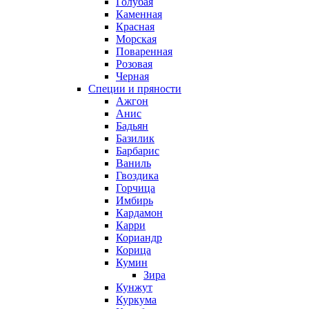
Голубая
Каменная
Красная
Морская
Поваренная
Розовая
Черная
Специи и пряности
Ажгон
Анис
Бадьян
Базилик
Барбарис
Ваниль
Гвоздика
Горчица
Имбирь
Кардамон
Карри
Кориандр
Корица
Кумин
Зира
Кунжут
Куркума