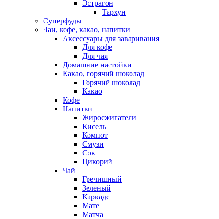
Эстрагон
Тархун
Суперфуды
Чаи, кофе, какао, напитки
Аксессуары для заваривания
Для кофе
Для чая
Домашние настойки
Какао, горячий шоколад
Горячий шоколад
Какао
Кофе
Напитки
Жиросжигатели
Кисель
Компот
Смузи
Сок
Цикорий
Чай
Гречишный
Зеленый
Каркаде
Мате
Матча