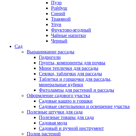
Пуэр
Ройбуш
Синий
Травяной
Улун
Фруктово-ягодный
Чайные напитки
Черный
Сад
Выращивание рассады
Гидрогели
Грунты, компоненты для почвы
Мини теплички для рассады
Сеялки, таблички для рассады
Таблетки и горшочки для рассады,
минеральные кубики
Фитолампы для растений и рассады
Оформление садового участка
Садовые кашпо и горшки
Садовые светильники и освещение участка
Полезные штучки для сада
Полезные товары для сада
Садовая мода
Садовый и ручной инструмент
Полив растений