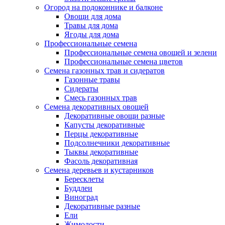
Огород на подоконнике и балконе
Овощи для дома
Травы для дома
Ягоды для дома
Профессиональные семена
Профессиональные семена овощей и зелени
Профессиональные семена цветов
Семена газонных трав и сидератов
Газонные травы
Сидераты
Смесь газонных трав
Семена декоративных овощей
Декоративные овощи разные
Капусты декоративные
Перцы декоративные
Подсолнечники декоративные
Тыквы декоративные
Фасоль декоративная
Семена деревьев и кустарников
Бересклеты
Буддлеи
Виноград
Декоративные разные
Ели
Жимолости