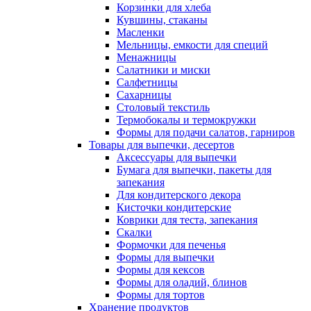
Корзинки для хлеба
Кувшины, стаканы
Масленки
Мельницы, емкости для специй
Менажницы
Салатники и миски
Салфетницы
Сахарницы
Столовый текстиль
Термобокалы и термокружки
Формы для подачи салатов, гарниров
Товары для выпечки, десертов
Аксессуары для выпечки
Бумага для выпечки, пакеты для
запекания
Для кондитерского декора
Кисточки кондитерские
Коврики для теста, запекания
Скалки
Формочки для печенья
Формы для выпечки
Формы для кексов
Формы для оладий, блинов
Формы для тортов
Хранение продуктов