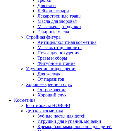
Грелки
Для йоги
Лейкопластыри
Лекарственные травы
Масла для здоровья
Массажеры, подушки
Эфирные масла
Стройная фигура
Антицеллюлитная косметика
Массаж от целлюлита
Пояса для похудения
Травы и сборы
Фигурное питание
Улучшение пищеварения
Для желудка
От паразитов
Хорошее зрение и слух
Острое зрение
Хороший слух
Косметика
Бьютибоксы НОВОЕ!
Детская косметика
Зубные пасты для детей
Игрушки для купания, мочалки
Кремы, бальзамы, лосьоны для детей