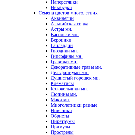
Наперстянки
Незабудки
Семена цветов многолетних
Аквилегии
Альпийская горка
Астры мн.
Васильки мн.
Вероники
Гайлардии
Гвоздики мн.
Гипсофилы мн.
Гравилат мн.
Декоративные травы мн.
Дельфиниумы мн.
Душистый горошек мн.
Клематисы
Колокольчики мн.
Люпины мн.
Маки мн.
Многолетники разные
Нивяники
Обриеты
Пиретрумы
Примулы
Прострелы