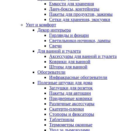
Емкости для хранения
Ланч-боксы, контейнеры
Пакеты для продуктов, зажимы
Сетки для хранения, экосумки
Уют и комфорт
Декор интерьера
Гирлянды и фонари
Светильники-ночники, лампы
Свечи
Для ванной и туалета
Аксессуары для ванной и туалета
Коврики для ванной
Шторы для ванной
Обогреватели
Инфракрасные обогреватели
Полезные штучки для дома
Заглушки для розеток
Пакеты для автошин
Придверные коврики
Различные аксессуары
Скатерти-пленки
Стопоры и фиксаторы
Таблетницы
Термометры оконные
Уход за дымоходами