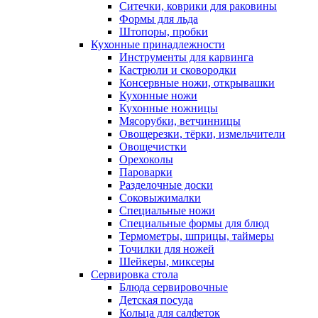
Ситечки, коврики для раковины
Формы для льда
Штопоры, пробки
Кухонные принадлежности
Инструменты для карвинга
Кастрюли и сковородки
Консервные ножи, открывашки
Кухонные ножи
Кухонные ножницы
Мясорубки, ветчинницы
Овощерезки, тёрки, измельчители
Овощечистки
Орехоколы
Пароварки
Разделочные доски
Соковыжималки
Специальные ножи
Специальные формы для блюд
Термометры, шприцы, таймеры
Точилки для ножей
Шейкеры, миксеры
Сервировка стола
Блюда сервировочные
Детская посуда
Кольца для салфеток