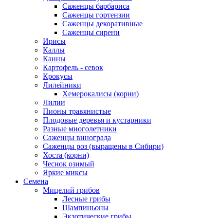
Саженцы барбариса
Саженцы гортензии
Саженцы декоративные
Саженцы сирени
Ирисы
Каллы
Канны
Картофель - севок
Крокусы
Лилейники
Хемерокалисы (корни)
Лилии
Пионы травянистые
Плодовые деревья и кустарники
Разные многолетники
Саженцы винограда
Саженцы роз (выращены в Сибири)
Хоста (корни)
Чеснок озимый
Яркие миксы
Семена
Мицелий грибов
Лесные грибы
Шампиньоны
Экзотические грибы