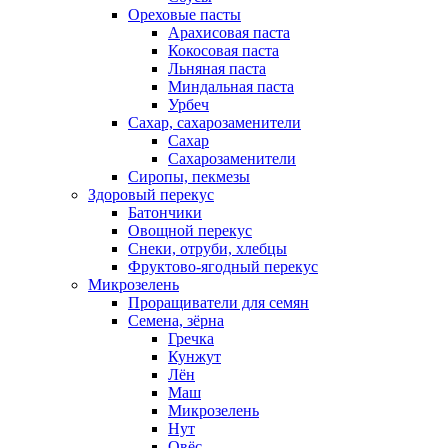
Ореховые пасты
Арахисовая паста
Кокосовая паста
Льняная паста
Миндальная паста
Урбеч
Сахар, сахарозаменители
Сахар
Сахарозаменители
Сиропы, пекмезы
Здоровый перекус
Батончики
Овощной перекус
Снеки, отруби, хлебцы
Фруктово-ягодный перекус
Микрозелень
Проращиватели для семян
Семена, зёрна
Гречка
Кунжут
Лён
Маш
Микрозелень
Нут
Овёс