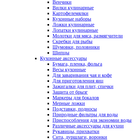
Венчики
Вилки кулинарные
Картофелемялки
Кухонные наборы
Ложки кулинарные
Лопатки кулинарные
Молотки для мяса, размягчители
Скребки для рыбы
Шумовки, половники
Щипцы
Кухонные аксессуары
Бумага, пленка, фольга
Весы кухонные
Для заваривания чая и кофе
Для приготовления яиц
Зажигалки для плит, спички
Защита от брызг
Маркеры для бокалов
Мерные ложки
Подставки, подносы
Природные фильтры для воды
Приспособления для экономии воды
Различные аксессуары для кухни
Рукавицы, прихватки
Сита, дуршлаги, воронки