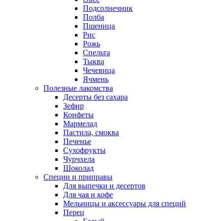
Подсолнечник
Полба
Пшеница
Рис
Рожь
Спельта
Тыква
Чечевица
Ячмень
Полезные лакомства
Десерты без сахара
Зефир
Конфеты
Мармелад
Пастила, смоква
Печенье
Сухофрукты
Чурчхела
Шоколад
Специи и приправы
Для выпечки и десертов
Для чая и кофе
Мельницы и аксессуары для специй
Перец