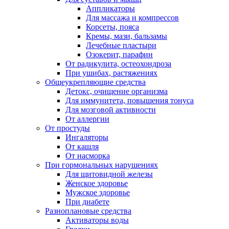
Аппликаторы
Для массажа и компрессов
Корсеты, пояса
Кремы, мази, бальзамы
Лечебные пластыри
Озокерит, парафин
От радикулита, остеохондроза
При ушибах, растяжениях
Общеукрепляющие средства
Детокс, очищение организма
Для иммунитета, повышения тонуса
Для мозговой активности
От аллергии
От простуды
Ингаляторы
От кашля
От насморка
При гормональных нарушениях
Для щитовидной железы
Женское здоровье
Мужское здоровье
При диабете
Разноплановые средства
Активаторы воды