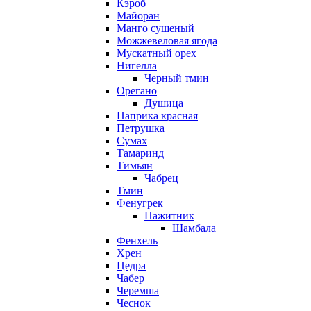
Кэроб
Майоран
Манго сушеный
Можжевеловая ягода
Мускатный орех
Нигелла
Черный тмин
Орегано
Душица
Паприка красная
Петрушка
Сумах
Тамаринд
Тимьян
Чабрец
Тмин
Фенугрек
Пажитник
Шамбала
Фенхель
Хрен
Цедра
Чабер
Черемша
Чеснок