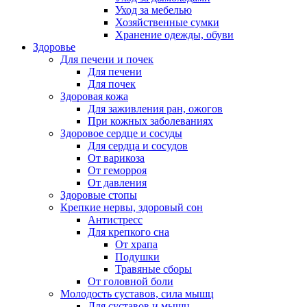
Уход за мебелью
Хозяйственные сумки
Хранение одежды, обуви
Здоровье
Для печени и почек
Для печени
Для почек
Здоровая кожа
Для заживления ран, ожогов
При кожных заболеваниях
Здоровое сердце и сосуды
Для сердца и сосудов
От варикоза
От геморроя
От давления
Здоровые стопы
Крепкие нервы, здоровый сон
Антистресс
Для крепкого сна
От храпа
Подушки
Травяные сборы
От головной боли
Молодость суставов, сила мышц
Для суставов и мышц