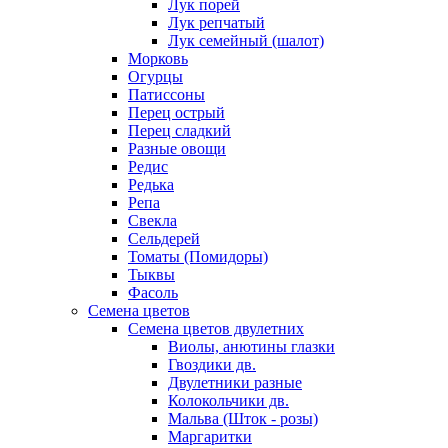
Лук порей
Лук репчатый
Лук семейный (шалот)
Морковь
Огурцы
Патиссоны
Перец острый
Перец сладкий
Разные овощи
Редис
Редька
Репа
Свекла
Сельдерей
Томаты (Помидоры)
Тыквы
Фасоль
Семена цветов
Семена цветов двулетних
Виолы, анютины глазки
Гвоздики дв.
Двулетники разные
Колокольчики дв.
Мальва (Шток - розы)
Маргаритки