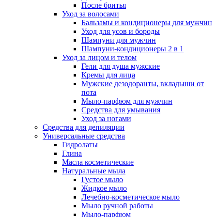
После бритья
Уход за волосами
Бальзамы и кондиционеры для мужчин
Уход для усов и бороды
Шампуни для мужчин
Шампуни-кондиционеры 2 в 1
Уход за лицом и телом
Гели для душа мужские
Кремы для лица
Мужские дезодоранты, вкладыши от
пота
Мыло-парфюм для мужчин
Средства для умывания
Уход за ногами
Средства для депиляции
Универсальные средства
Гидролаты
Глина
Масла косметические
Натуральные мыла
Густое мыло
Жидкое мыло
Лечебно-косметическое мыло
Мыло ручной работы
Мыло-парфюм