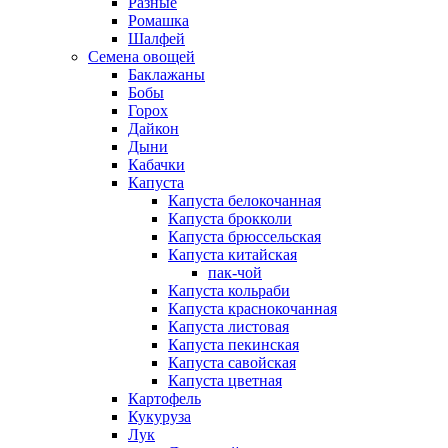
Разные
Ромашка
Шалфей
Семена овощей
Баклажаны
Бобы
Горох
Дайкон
Дыни
Кабачки
Капуста
Капуста белокочанная
Капуста брокколи
Капуста брюссельская
Капуста китайская
пак-чой
Капуста кольраби
Капуста краснокочанная
Капуста листовая
Капуста пекинская
Капуста савойская
Капуста цветная
Картофель
Кукуруза
Лук