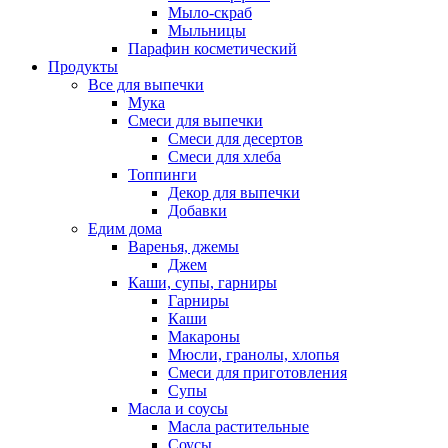
Мыло-скраб
Мыльницы
Парафин косметический
Продукты
Все для выпечки
Мука
Смеси для выпечки
Смеси для десертов
Смеси для хлеба
Топпинги
Декор для выпечки
Добавки
Едим дома
Варенья, джемы
Джем
Каши, супы, гарниры
Гарниры
Каши
Макароны
Мюсли, гранолы, хлопья
Смеси для приготовления
Супы
Масла и соусы
Масла растительные
Соусы