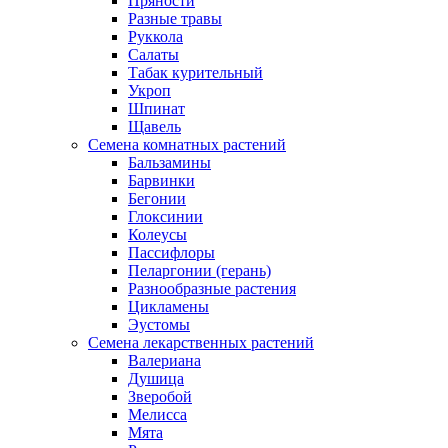
Пряности
Разные травы
Руккола
Салаты
Табак курительный
Укроп
Шпинат
Щавель
Семена комнатных растений
Бальзамины
Барвинки
Бегонии
Глоксинии
Колеусы
Пассифлоры
Пеларгонии (герань)
Разнообразные растения
Цикламены
Эустомы
Семена лекарственных растений
Валериана
Душица
Зверобой
Мелисса
Мята