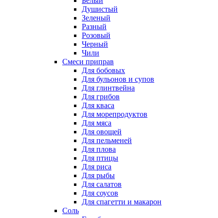
Белый
Душистый
Зеленый
Разный
Розовый
Черный
Чили
Смеси приправ
Для бобовых
Для бульонов и супов
Для глинтвейна
Для грибов
Для кваса
Для морепродуктов
Для мяса
Для овощей
Для пельменей
Для плова
Для птицы
Для риса
Для рыбы
Для салатов
Для соусов
Для спагетти и макарон
Соль