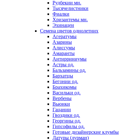
Рудбекии мн.
Тысячелистники
Фиалки
Хризантемы мн.
Эхинацеи
Семена цветов однолетних
Агератумы
Азарины
Алиссумы
Амаранты
Антирриниумы
Астры од.
Бальзамины од.
Бархатцы
Бегонии од.
Брахикомы
Васильки од.
Вербены
Вьюнки
Гацании
Гвоздики од.
Георгины од.
Гипсофилы од.
Готовые дизайнерские клумбы
Датуры (дурман)